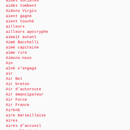
aides sociales
aidés tombent
Aidons Virgin
aient gagné
aient touché
ailleurs
ailleurs apocryphe
aimait autant
Aimé Bacchelli
aimé capitaine
aime rire
Aimons-nous
Ain
aîné s’engage
air
Air Bel
Air breton
Air d’autoroute
Air émancipateur
Air Force
Air France
Airbnb
aire marseillaise
aires
aires d’accueil