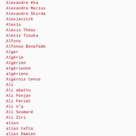
Alexandre Kha
Alexandre Marius
Alexandre Skirda
Alexievitch
Alexis
Alexis Théas
Alexis Tiouka
Alfons
Alfonso Bonafede
Alger
Algérie
Algérien
algérienne
algériens
Algérois tenus
Ali
Ali abattu
Ali Fenjan
Ali Ferzat
Ali n’a
Ali Soumaré
Ali Ziri
alias
alias Cafca
alias Damien