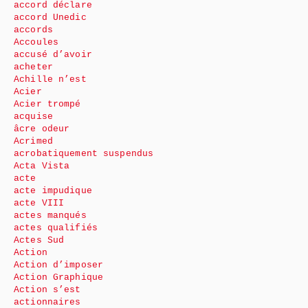
accord déclare
accord Unedic
accords
Accoules
accusé d’avoir
acheter
Achille n’est
Acier
Acier trompé
acquise
âcre odeur
Acrimed
acrobatiquement suspendus
Acta Vista
acte
acte impudique
acte VIII
actes manqués
actes qualifiés
Actes Sud
Action
Action d’imposer
Action Graphique
Action s’est
actionnaires