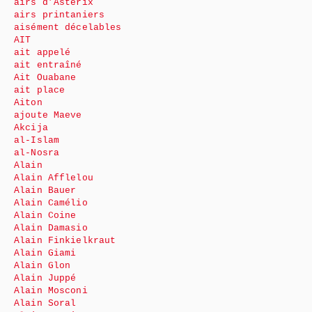
airs d’Astérix
airs printaniers
aisément décelables
AIT
ait appelé
ait entraîné
Ait Ouabane
ait place
Aiton
ajoute Maeve
Akcija
al-Islam
al-Nosra
Alain
Alain Afflelou
Alain Bauer
Alain Camélio
Alain Coine
Alain Damasio
Alain Finkielkraut
Alain Giami
Alain Glon
Alain Juppé
Alain Mosconi
Alain Soral