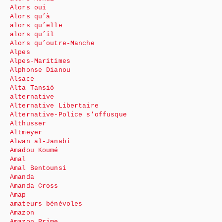
Alors oui
Alors qu’à
alors qu’elle
alors qu’il
Alors qu’outre-Manche
Alpes
Alpes-Maritimes
Alphonse Dianou
Alsace
Alta Tansió
alternative
Alternative Libertaire
Alternative-Police s’offusque
Althusser
Altmeyer
Alwan al-Janabi
Amadou Koumé
Amal
Amal Bentounsi
Amanda
Amanda Cross
Amap
amateurs bénévoles
Amazon
Amazon Prime