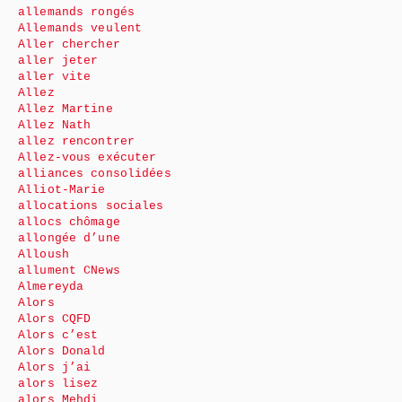
allemands rongés
Allemands veulent
Aller chercher
aller jeter
aller vite
Allez
Allez Martine
Allez Nath
allez rencontrer
Allez-vous exécuter
alliances consolidées
Alliot-Marie
allocations sociales
allocs chômage
allongée d’une
Alloush
allument CNews
Almereyda
Alors
Alors CQFD
Alors c’est
Alors Donald
Alors j’ai
alors lisez
alors Mehdi