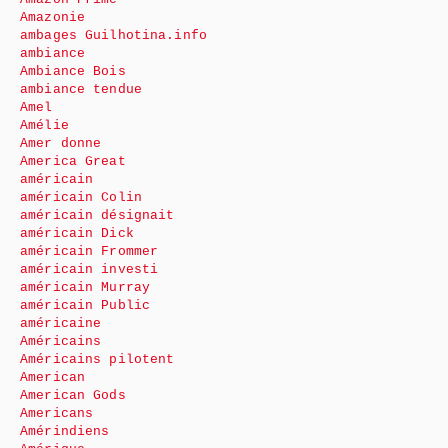
Amazonie
ambages Guilhotina.info
ambiance
Ambiance Bois
ambiance tendue
Amel
Amélie
Amer donne
America Great
américain
américain Colin
américain désignait
américain Dick
américain Frommer
américain investi
américain Murray
américain Public
américaine
Américains
Américains pilotent
American
American Gods
Americans
Amérindiens