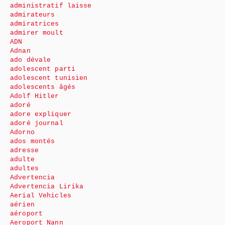
administratif laisse
admirateurs
admiratrices
admirer moult
ADN
Adnan
ado dévale
adolescent parti
adolescent tunisien
adolescents âgés
Adolf Hitler
adoré
adore expliquer
adoré journal
Adorno
ados montés
adresse
adulte
adultes
Advertencia
Advertencia Lirika
Aerial Vehicles
aérien
aéroport
Aeroport Nann