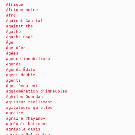
Afrique
Afrique noire
afro
Against Capital
against the
Agathe
Agathe Cagé
Âgé
âge d’or
âgées
agence immobilière
Agenda
Agenda Édito
agent double
agents
âges écoutent
agglomération d’immeubles
Aghiles Ouerdani
agissent réellement
agitateurs qu’elles
agraire
agraire Chayanov
agréable bâtiment
agréable oasis
agressé Nafissatou