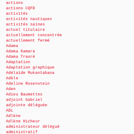
actions
actions CQFD
activités
activités nautiques
activités saines
actuel titulaire
actuellement concentrée
actuellement fermé
Adama
Adama Kamara
Adama Traoré
Adaptation
Adaptation graphique
Adélaïde Mukantabana
Adèle
Adeline Rosenstein
Aden
Adieu Baumettes
adjoint Gabriel
adjointe déléguée
ADL
Adlène
Adlène Hicheur
administrateur délégué
administratif