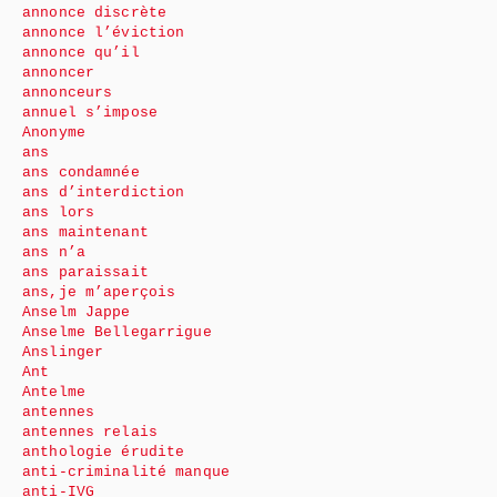
annonce discrète
annonce l’éviction
annonce qu’il
annoncer
annonceurs
annuel s’impose
Anonyme
ans
ans condamnée
ans d’interdiction
ans lors
ans maintenant
ans n’a
ans paraissait
ans,je m’aperçois
Anselm Jappe
Anselme Bellegarrigue
Anslinger
Ant
Antelme
antennes
antennes relais
anthologie érudite
anti-criminalité manque
anti-IVG