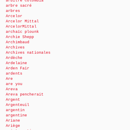
arbitre Colombia
arbre sacré
arbres
Arcelor
Arcelor Mittal
ArcelorMittal
archaïc plounk
Archie Shepp
Archimbaud
Archives
Archives nationales
Ardèche
Ardelaine
Arden Fair
ardents
Are
are you
Areva
Areva pencherait
Argent
Argenteuil
argentin
argentine
Ariane
Ariège