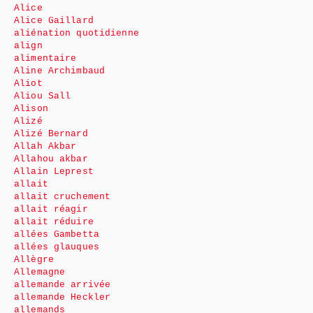
Alice
Alice Gaillard
aliénation quotidienne
align
alimentaire
Aline Archimbaud
Aliot
Aliou Sall
Alison
Alizé
Alizé Bernard
Allah Akbar
Allahou akbar
Allain Leprest
allait
allait cruchement
allait réagir
allait réduire
allées Gambetta
allées glauques
Allègre
Allemagne
allemande arrivée
allemande Heckler
allemands