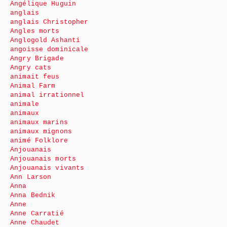
Angélique Huguin
anglais
anglais Christopher
Angles morts
Anglogold Ashanti
angoisse dominicale
Angry Brigade
Angry cats
animait feus
Animal Farm
animal irrationnel
animale
animaux
animaux marins
animaux mignons
animé Folklore
Anjouanais
Anjouanais morts
Anjouanais vivants
Ann Larson
Anna
Anna Bednik
Anne
Anne Carratié
Anne Chaudet