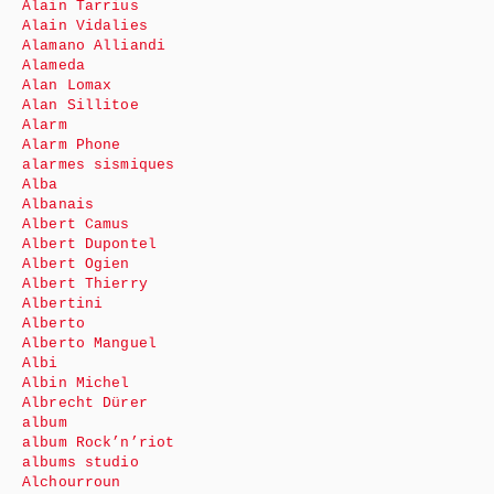
Alain Tarrius
Alain Vidalies
Alamano Alliandi
Alameda
Alan Lomax
Alan Sillitoe
Alarm
Alarm Phone
alarmes sismiques
Alba
Albanais
Albert Camus
Albert Dupontel
Albert Ogien
Albert Thierry
Albertini
Alberto
Alberto Manguel
Albi
Albin Michel
Albrecht Dürer
album
album Rock’n’riot
albums studio
Alchourroun