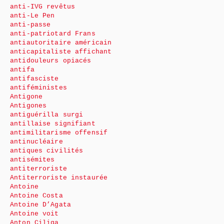
anti-IVG revêtus
anti-Le Pen
anti-passe
anti-patriotard Frans
antiautoritaire américain
anticapitaliste affichant
antidouleurs opiacés
antifa
antifasciste
antiféministes
Antigone
Antigones
antiguérilla surgi
antillaise signifiant
antimilitarisme offensif
antinucléaire
antiques civilités
antisémites
antiterroriste
Antiterroriste instaurée
Antoine
Antoine Costa
Antoine D’Agata
Antoine voit
Anton Ciliga