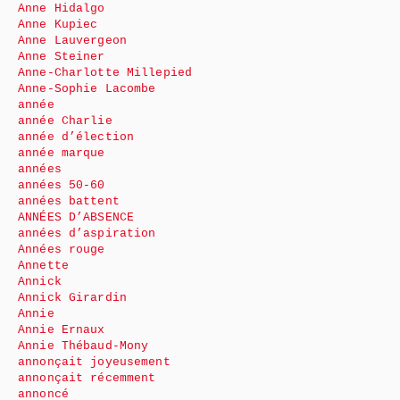
Anne Hidalgo
Anne Kupiec
Anne Lauvergeon
Anne Steiner
Anne-Charlotte Millepied
Anne-Sophie Lacombe
année
année Charlie
année d’élection
année marque
années
années 50-60
années battent
ANNÉES D’ABSENCE
années d’aspiration
Années rouge
Annette
Annick
Annick Girardin
Annie
Annie Ernaux
Annie Thébaud-Mony
annonçait joyeusement
annonçait récemment
annoncé