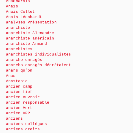
Anacharsis
Anaïs
Anaïs Collet
Anaïs Léonhardt
analyses Présentation
anarchiste
anarchiste Alexandre
anarchiste américain
anarchiste Armand
anarchistes
anarchistes individualistes
anarcho-enragés
anarcho-enragés décrétaient
anars qu’on
Anas
Anastasia
ancien camp
ancien fief
ancien ouvroir
ancien responsable
ancien Vert
ancien VRP
anciens
anciens collègues
anciens droits