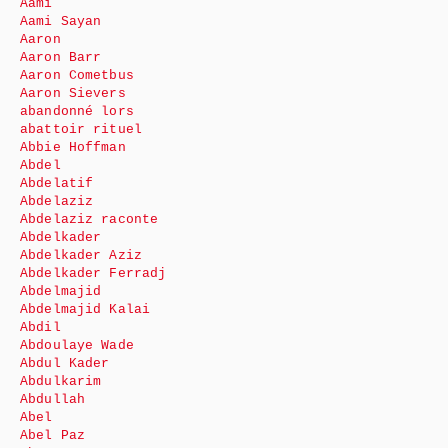
Aami
Aami Sayan
Aaron
Aaron Barr
Aaron Cometbus
Aaron Sievers
abandonné lors
abattoir rituel
Abbie Hoffman
Abdel
Abdelatif
Abdelaziz
Abdelaziz raconte
Abdelkader
Abdelkader Aziz
Abdelkader Ferradj
Abdelmajid
Abdelmajid Kalai
Abdil
Abdoulaye Wade
Abdul Kader
Abdulkarim
Abdullah
Abel
Abel Paz