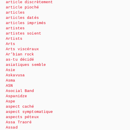
article discrètement
article pioché
articles
articles datés
articles imprimés
artistes
artistes soient
Artists
Arts
Arts viscéraux
Ar’bian rock
as-tu décidé
asiatiques semble
Asie
Askavusa
Asma
ASN
Asocial Band
Aspanidze
Aspe
aspect caché
aspect symptomatique
aspects péteux
Assa Traoré
Assad