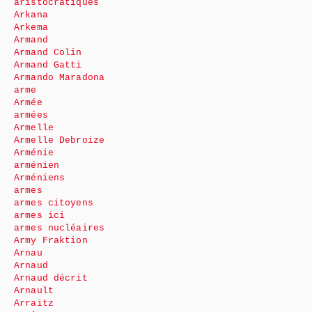
aristocratiques
Arkana
Arkema
Armand
Armand Colin
Armand Gatti
Armando Maradona
arme
Armée
armées
Armelle
Armelle Debroize
Arménie
arménien
Arméniens
armes
armes citoyens
armes ici
armes nucléaires
Army Fraktion
Arnau
Arnaud
Arnaud décrit
Arnault
Arraitz