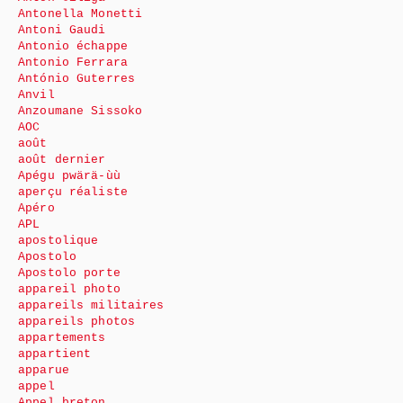
Antonella Monetti
Antoni Gaudi
Antonio échappe
Antonio Ferrara
António Guterres
Anvil
Anzoumane Sissoko
AOC
août
août dernier
Apégu pwärä-ùù
aperçu réaliste
Apéro
APL
apostolique
Apostolo
Apostolo porte
appareil photo
appareils militaires
appareils photos
appartements
appartient
apparue
appel
Appel breton