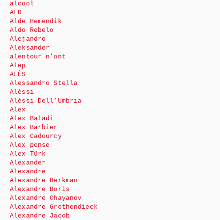
alcool
ALD
Alde Hemendik
Aldo Rebelo
Alejandro
Aleksander
alentour n’ont
Alep
ALÈS
Alessandro Stella
Alèssi
Alèssi Dell’Umbria
Alex
Alex Baladi
Alex Barbier
Alex Cadourcy
Alex pense
Alex Türk
Alexander
Alexandre
Alexandre Berkman
Alexandre Boris
Alexandre Chayanov
Alexandre Grothendieck
Alexandre Jacob