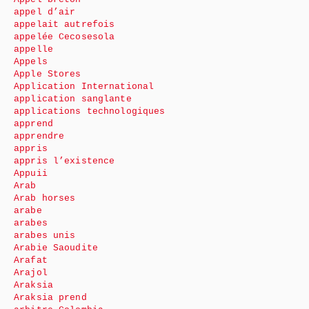
appel d’air
appelait autrefois
appelée Cecosesola
appelle
Appels
Apple Stores
Application International
application sanglante
applications technologiques
apprend
apprendre
appris
appris l’existence
Appuii
Arab
Arab horses
arabe
arabes
arabes unis
Arabie Saoudite
Arafat
Arajol
Araksia
Araksia prend