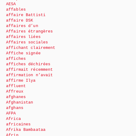
AESA
affables
affaire Battisti
affaire DSK
affaires d’un
Affaires étrangères
affaires liées
Affaires sociales
affichant clairement
Affiche signée
affiches
affiches déchirées
affirmait récemment
affirmation n’avait
affirme Ilya
affluent
Affreux
afghanes
Afghanistan
afghans
AFPA
Africa
africaines
Afrika Bambaataa
Afrin