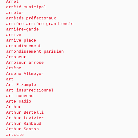
Arrêt
arrêté municipal
arrêter
arrêtés préfectoraux
arrière-arrière grand-oncle
arrière-garde
arrivé
arrive place
arrondissement
arrondissement parisien
Arroseur
Arroseur arrosé
Arsène
Arsène Altmeyer
art
Art Eixample
art insurrectionnel
art nouveau
Arte Radio
Arthur
Arthur Bertelli
Arthur Levivier
Arthur Rimbaud
Arthur Seaton
article