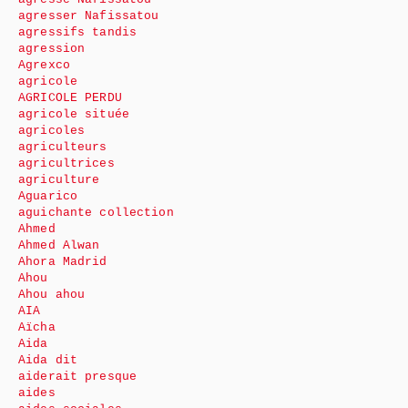
agresser Nafissatou
agressifs tandis
agression
Agrexco
agricole
AGRICOLE PERDU
agricole située
agricoles
agriculteurs
agricultrices
agriculture
Aguarico
aguichante collection
Ahmed
Ahmed Alwan
Ahora Madrid
Ahou
Ahou ahou
AIA
Aïcha
Aida
Aida dit
aiderait presque
aides