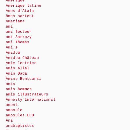
Amérique
Amérique latine
Âmes d’Atala
âmes sortent
Ameziane
ami
ami lecteur
ami Sarkozy
ami Thomas
Ami.e
Amidou
Amidou Château
Amie lectrice
Amin Allal
Amin Dada
Amine Bentounsi
amis
amis hommes
amis illustrateurs
Amnesty International
amont
ampoule
ampoules LED
Ana
anabaptistes