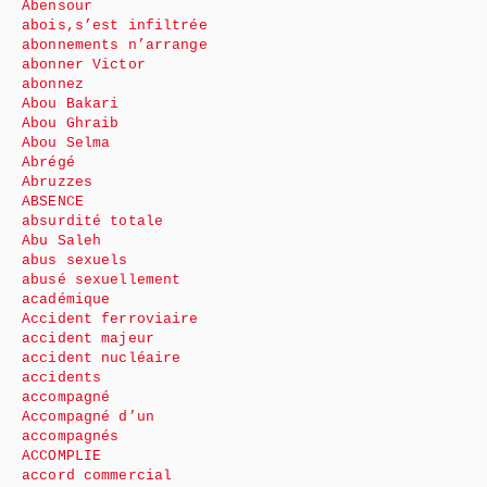
Abensour
abois,s’est infiltrée
abonnements n’arrange
abonner Victor
abonnez
Abou Bakari
Abou Ghraib
Abou Selma
Abrégé
Abruzzes
ABSENCE
absurdité totale
Abu Saleh
abus sexuels
abusé sexuellement
académique
Accident ferroviaire
accident majeur
accident nucléaire
accidents
accompagné
Accompagné d’un
accompagnés
ACCOMPLIE
accord commercial