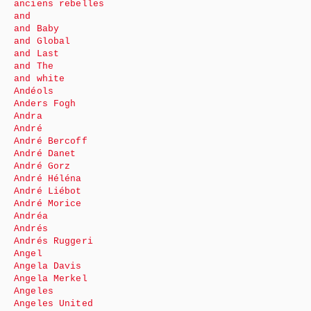
anciens rebelles
and
and Baby
and Global
and Last
and The
and white
Andéols
Anders Fogh
Andra
André
André Bercoff
André Danet
André Gorz
André Héléna
André Liébot
André Morice
Andréa
Andrés
Andrés Ruggeri
Angel
Angela Davis
Angela Merkel
Angeles
Angeles United