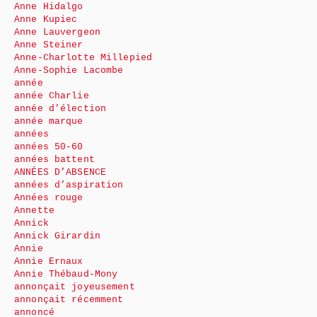
Anne Hidalgo
Anne Kupiec
Anne Lauvergeon
Anne Steiner
Anne-Charlotte Millepied
Anne-Sophie Lacombe
année
année Charlie
année d’élection
année marque
années
années 50-60
années battent
ANNÉES D’ABSENCE
années d’aspiration
Années rouge
Annette
Annick
Annick Girardin
Annie
Annie Ernaux
Annie Thébaud-Mony
annonçait joyeusement
annonçait récemment
annoncé