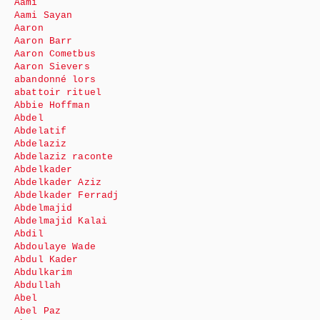
Aami
Aami Sayan
Aaron
Aaron Barr
Aaron Cometbus
Aaron Sievers
abandonné lors
abattoir rituel
Abbie Hoffman
Abdel
Abdelatif
Abdelaziz
Abdelaziz raconte
Abdelkader
Abdelkader Aziz
Abdelkader Ferradj
Abdelmajid
Abdelmajid Kalai
Abdil
Abdoulaye Wade
Abdul Kader
Abdulkarim
Abdullah
Abel
Abel Paz