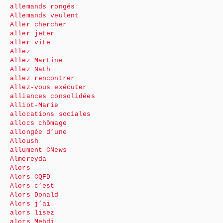
allemands rongés
Allemands veulent
Aller chercher
aller jeter
aller vite
Allez
Allez Martine
Allez Nath
allez rencontrer
Allez-vous exécuter
alliances consolidées
Alliot-Marie
allocations sociales
allocs chômage
allongée d’une
Alloush
allument CNews
Almereyda
Alors
Alors CQFD
Alors c’est
Alors Donald
Alors j’ai
alors lisez
alors Mehdi