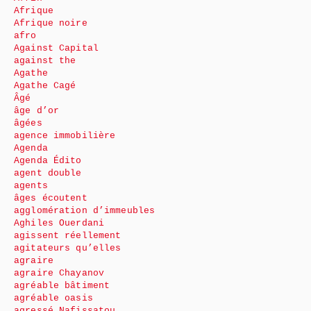
Afrique
Afrique noire
afro
Against Capital
against the
Agathe
Agathe Cagé
Âgé
âge d’or
âgées
agence immobilière
Agenda
Agenda Édito
agent double
agents
âges écoutent
agglomération d’immeubles
Aghiles Ouerdani
agissent réellement
agitateurs qu’elles
agraire
agraire Chayanov
agréable bâtiment
agréable oasis
agressé Nafissatou