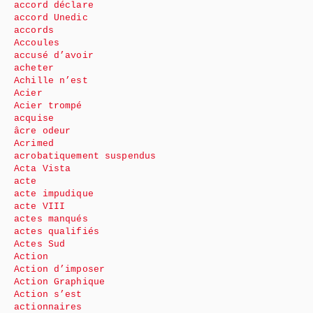
accord déclare
accord Unedic
accords
Accoules
accusé d’avoir
acheter
Achille n’est
Acier
Acier trompé
acquise
âcre odeur
Acrimed
acrobatiquement suspendus
Acta Vista
acte
acte impudique
acte VIII
actes manqués
actes qualifiés
Actes Sud
Action
Action d’imposer
Action Graphique
Action s’est
actionnaires