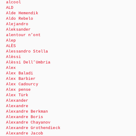
alcool
ALD
Alde Hemendik
Aldo Rebelo
Alejandro
Aleksander
alentour n’ont
Alep
ALÈS
Alessandro Stella
Alèssi
Alèssi Dell’Umbria
Alex
Alex Baladi
Alex Barbier
Alex Cadourcy
Alex pense
Alex Türk
Alexander
Alexandre
Alexandre Berkman
Alexandre Boris
Alexandre Chayanov
Alexandre Grothendieck
Alexandre Jacob