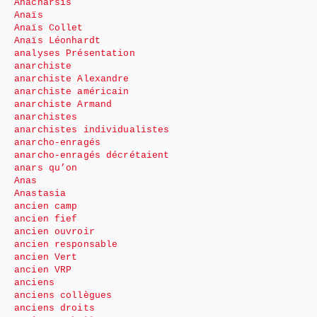
Anacharsis
Anaïs
Anaïs Collet
Anaïs Léonhardt
analyses Présentation
anarchiste
anarchiste Alexandre
anarchiste américain
anarchiste Armand
anarchistes
anarchistes individualistes
anarcho-enragés
anarcho-enragés décrétaient
anars qu’on
Anas
Anastasia
ancien camp
ancien fief
ancien ouvroir
ancien responsable
ancien Vert
ancien VRP
anciens
anciens collègues
anciens droits