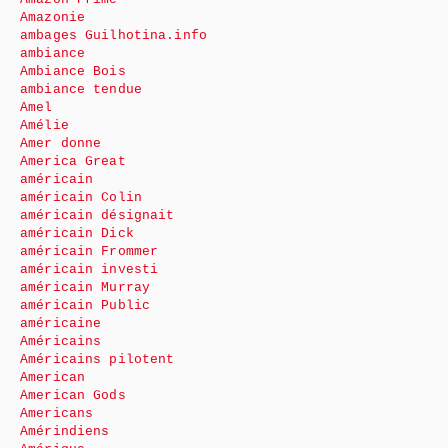
Amazonie
ambages Guilhotina.info
ambiance
Ambiance Bois
ambiance tendue
Amel
Amélie
Amer donne
America Great
américain
américain Colin
américain désignait
américain Dick
américain Frommer
américain investi
américain Murray
américain Public
américaine
Américains
Américains pilotent
American
American Gods
Americans
Amérindiens