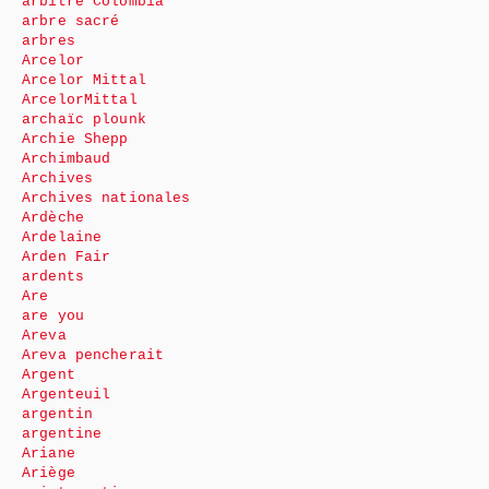
arbitre Colombia
arbre sacré
arbres
Arcelor
Arcelor Mittal
ArcelorMittal
archaïc plounk
Archie Shepp
Archimbaud
Archives
Archives nationales
Ardèche
Ardelaine
Arden Fair
ardents
Are
are you
Areva
Areva pencherait
Argent
Argenteuil
argentin
argentine
Ariane
Ariège