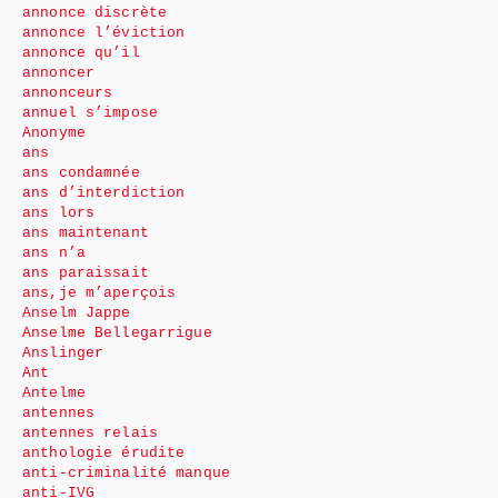
annonce discrète
annonce l’éviction
annonce qu’il
annoncer
annonceurs
annuel s’impose
Anonyme
ans
ans condamnée
ans d’interdiction
ans lors
ans maintenant
ans n’a
ans paraissait
ans,je m’aperçois
Anselm Jappe
Anselme Bellegarrigue
Anslinger
Ant
Antelme
antennes
antennes relais
anthologie érudite
anti-criminalité manque
anti-IVG