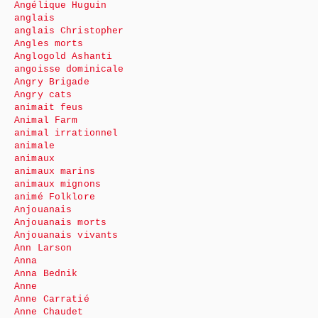
Angélique Huguin
anglais
anglais Christopher
Angles morts
Anglogold Ashanti
angoisse dominicale
Angry Brigade
Angry cats
animait feus
Animal Farm
animal irrationnel
animale
animaux
animaux marins
animaux mignons
animé Folklore
Anjouanais
Anjouanais morts
Anjouanais vivants
Ann Larson
Anna
Anna Bednik
Anne
Anne Carratié
Anne Chaudet