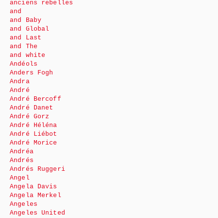
anciens rebelles
and
and Baby
and Global
and Last
and The
and white
Andéols
Anders Fogh
Andra
André
André Bercoff
André Danet
André Gorz
André Héléna
André Liébot
André Morice
Andréa
Andrés
Andrés Ruggeri
Angel
Angela Davis
Angela Merkel
Angeles
Angeles United