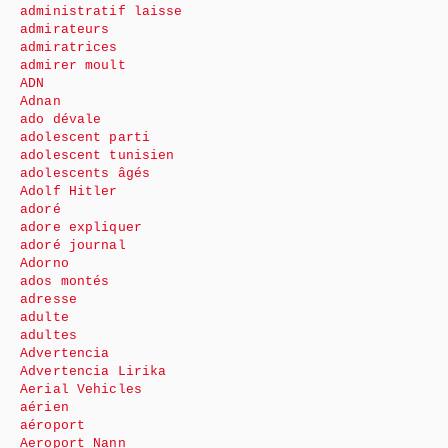
administratif laisse
admirateurs
admiratrices
admirer moult
ADN
Adnan
ado dévale
adolescent parti
adolescent tunisien
adolescents âgés
Adolf Hitler
adoré
adore expliquer
adoré journal
Adorno
ados montés
adresse
adulte
adultes
Advertencia
Advertencia Lirika
Aerial Vehicles
aérien
aéroport
Aeroport Nann