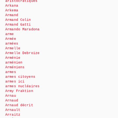
aristocratiques
Arkana
Arkema
Armand
Armand Colin
Armand Gatti
Armando Maradona
arme
Armée
armées
Armelle
Armelle Debroize
Arménie
arménien
Arméniens
armes
armes citoyens
armes ici
armes nucléaires
Army Fraktion
Arnau
Arnaud
Arnaud décrit
Arnault
Arraitz