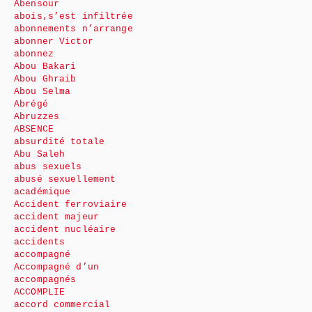
Abensour
abois,s’est infiltrée
abonnements n’arrange
abonner Victor
abonnez
Abou Bakari
Abou Ghraib
Abou Selma
Abrégé
Abruzzes
ABSENCE
absurdité totale
Abu Saleh
abus sexuels
abusé sexuellement
académique
Accident ferroviaire
accident majeur
accident nucléaire
accidents
accompagné
Accompagné d’un
accompagnés
ACCOMPLIE
accord commercial