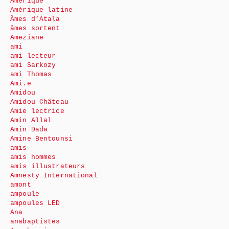
Amérique
Amérique latine
Âmes d’Atala
âmes sortent
Ameziane
ami
ami lecteur
ami Sarkozy
ami Thomas
Ami.e
Amidou
Amidou Château
Amie lectrice
Amin Allal
Amin Dada
Amine Bentounsi
amis
amis hommes
amis illustrateurs
Amnesty International
amont
ampoule
ampoules LED
Ana
anabaptistes