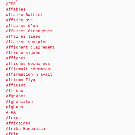
AESA
affables
affaire Battisti
affaire DSK
affaires d’un
Affaires étrangères
affaires liées
Affaires sociales
affichant clairement
Affiche signée
affiches
affiches déchirées
affirmait récemment
affirmation n’avait
affirme Ilya
affluent
Affreux
afghanes
Afghanistan
afghans
AFPA
Africa
africaines
Afrika Bambaataa
Afrin