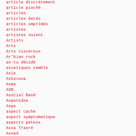
article discrètement
article pioché
articles
articles datés
articles imprimés
artistes
artistes soient
Artists
Arts
Arts viscéraux
Ar’bian rock
as-tu décidé
asiatiques semble
Asie
Askavusa
Asma
ASN
Asocial Band
Aspanidze
Aspe
aspect caché
aspect symptomatique
aspects péteux
Assa Traoré
Assad