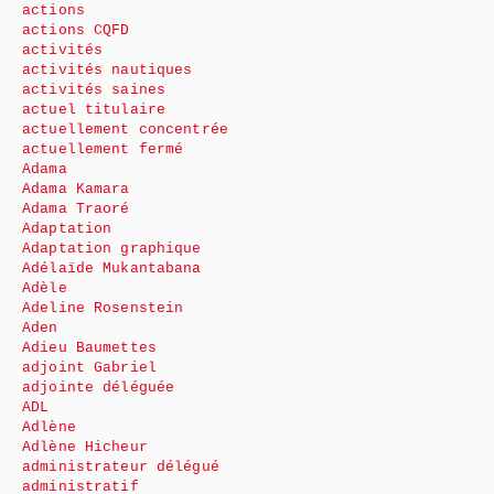
actions
actions CQFD
activités
activités nautiques
activités saines
actuel titulaire
actuellement concentrée
actuellement fermé
Adama
Adama Kamara
Adama Traoré
Adaptation
Adaptation graphique
Adélaïde Mukantabana
Adèle
Adeline Rosenstein
Aden
Adieu Baumettes
adjoint Gabriel
adjointe déléguée
ADL
Adlène
Adlène Hicheur
administrateur délégué
administratif