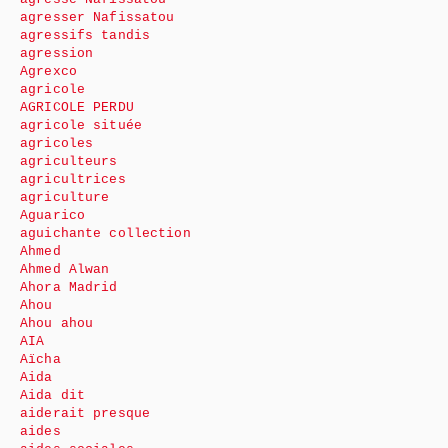
agresser Nafissatou
agressifs tandis
agression
Agrexco
agricole
AGRICOLE PERDU
agricole située
agricoles
agriculteurs
agricultrices
agriculture
Aguarico
aguichante collection
Ahmed
Ahmed Alwan
Ahora Madrid
Ahou
Ahou ahou
AIA
Aïcha
Aida
Aida dit
aiderait presque
aides