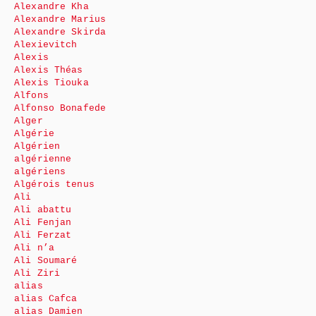
Alexandre Kha
Alexandre Marius
Alexandre Skirda
Alexievitch
Alexis
Alexis Théas
Alexis Tiouka
Alfons
Alfonso Bonafede
Alger
Algérie
Algérien
algérienne
algériens
Algérois tenus
Ali
Ali abattu
Ali Fenjan
Ali Ferzat
Ali n’a
Ali Soumaré
Ali Ziri
alias
alias Cafca
alias Damien