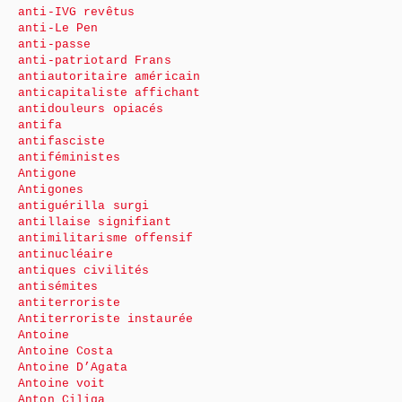
anti-IVG revêtus
anti-Le Pen
anti-passe
anti-patriotard Frans
antiautoritaire américain
anticapitaliste affichant
antidouleurs opiacés
antifa
antifasciste
antiféministes
Antigone
Antigones
antiguérilla surgi
antillaise signifiant
antimilitarisme offensif
antinucléaire
antiques civilités
antisémites
antiterroriste
Antiterroriste instaurée
Antoine
Antoine Costa
Antoine D’Agata
Antoine voit
Anton Ciliga