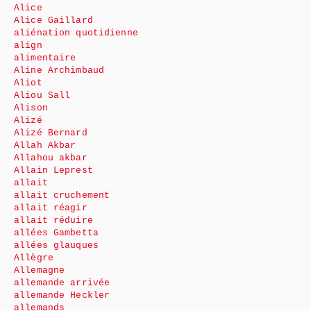
Alice
Alice Gaillard
aliénation quotidienne
align
alimentaire
Aline Archimbaud
Aliot
Aliou Sall
Alison
Alizé
Alizé Bernard
Allah Akbar
Allahou akbar
Allain Leprest
allait
allait cruchement
allait réagir
allait réduire
allées Gambetta
allées glauques
Allègre
Allemagne
allemande arrivée
allemande Heckler
allemands