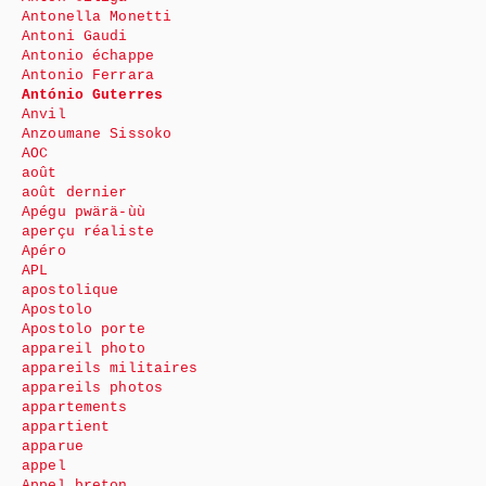
Antonella Monetti
Antoni Gaudi
Antonio échappe
Antonio Ferrara
António Guterres
Anvil
Anzoumane Sissoko
AOC
août
août dernier
Apégu pwärä-ùù
aperçu réaliste
Apéro
APL
apostolique
Apostolo
Apostolo porte
appareil photo
appareils militaires
appareils photos
appartements
appartient
apparue
appel
Appel breton