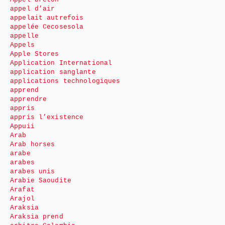
appel d’air
appelait autrefois
appelée Cecosesola
appelle
Appels
Apple Stores
Application International
application sanglante
applications technologiques
apprend
apprendre
appris
appris l’existence
Appuii
Arab
Arab horses
arabe
arabes
arabes unis
Arabie Saoudite
Arafat
Arajol
Araksia
Araksia prend