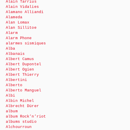
Alain Tarrius
Alain Vidalies
Alamano Alliandi
Alameda
Alan Lomax
Alan Sillitoe
Alarm
Alarm Phone
alarmes sismiques
Alba
Albanais
Albert Camus
Albert Dupontel
Albert Ogien
Albert Thierry
Albertini
Alberto
Alberto Manguel
Albi
Albin Michel
Albrecht Dürer
album
album Rock’n’riot
albums studio
Alchourroun