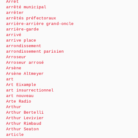
Arrêt
arrêté municipal
arrêter
arrêtés préfectoraux
arrière-arrière grand-oncle
arrière-garde
arrivé
arrive place
arrondissement
arrondissement parisien
Arroseur
Arroseur arrosé
Arsène
Arsène Altmeyer
art
Art Eixample
art insurrectionnel
art nouveau
Arte Radio
Arthur
Arthur Bertelli
Arthur Levivier
Arthur Rimbaud
Arthur Seaton
article