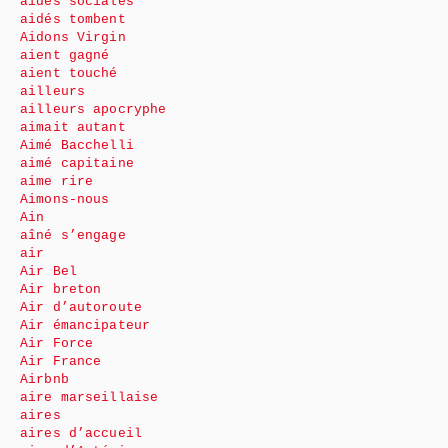
aides sociales
aidés tombent
Aidons Virgin
aient gagné
aient touché
ailleurs
ailleurs apocryphe
aimait autant
Aimé Bacchelli
aimé capitaine
aime rire
Aimons-nous
Ain
aîné s’engage
air
Air Bel
Air breton
Air d’autoroute
Air émancipateur
Air Force
Air France
Airbnb
aire marseillaise
aires
aires d’accueil