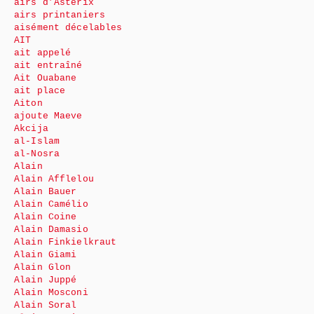
airs d’Astérix
airs printaniers
aisément décelables
AIT
ait appelé
ait entraîné
Ait Ouabane
ait place
Aiton
ajoute Maeve
Akcija
al-Islam
al-Nosra
Alain
Alain Afflelou
Alain Bauer
Alain Camélio
Alain Coine
Alain Damasio
Alain Finkielkraut
Alain Giami
Alain Glon
Alain Juppé
Alain Mosconi
Alain Soral