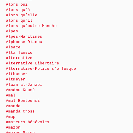
Alors oui
Alors qu’à
alors qu’elle
alors qu’il
Alors qu’outre-Manche
Alpes
Alpes-Maritimes
Alphonse Dianou
Alsace
Alta Tansió
alternative
Alternative Libertaire
Alternative-Police s’offusque
Althusser
Altmeyer
Alwan al-Janabi
Amadou Koumé
Amal
Amal Bentounsi
Amanda
Amanda Cross
Amap
amateurs bénévoles
Amazon
Amazon Prime