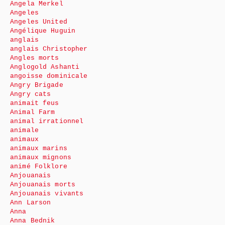
Angela Merkel
Angeles
Angeles United
Angélique Huguin
anglais
anglais Christopher
Angles morts
Anglogold Ashanti
angoisse dominicale
Angry Brigade
Angry cats
animait feus
Animal Farm
animal irrationnel
animale
animaux
animaux marins
animaux mignons
animé Folklore
Anjouanais
Anjouanais morts
Anjouanais vivants
Ann Larson
Anna
Anna Bednik