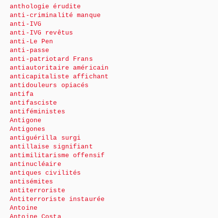
anthologie érudite
anti-criminalité manque
anti-IVG
anti-IVG revêtus
anti-Le Pen
anti-passe
anti-patriotard Frans
antiautoritaire américain
anticapitaliste affichant
antidouleurs opiacés
antifa
antifasciste
antiféministes
Antigone
Antigones
antiguérilla surgi
antillaise signifiant
antimilitarisme offensif
antinucléaire
antiques civilités
antisémites
antiterroriste
Antiterroriste instaurée
Antoine
Antoine Costa