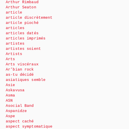
Arthur Rimbaud
Arthur Seaton
article
article discrètement
article pioché
articles
articles datés
articles imprimés
artistes
artistes soient
Artists
Arts
Arts viscéraux
Ar’bian rock
as-tu décidé
asiatiques semble
Asie
Askavusa
Asma
ASN
Asocial Band
Aspanidze
Aspe
aspect caché
aspect symptomatique