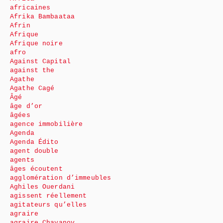
africaines
Afrika Bambaataa
Afrin
Afrique
Afrique noire
afro
Against Capital
against the
Agathe
Agathe Cagé
Âgé
âge d’or
âgées
agence immobilière
Agenda
Agenda Édito
agent double
agents
âges écoutent
agglomération d’immeubles
Aghiles Ouerdani
agissent réellement
agitateurs qu’elles
agraire
agraire Chayanov