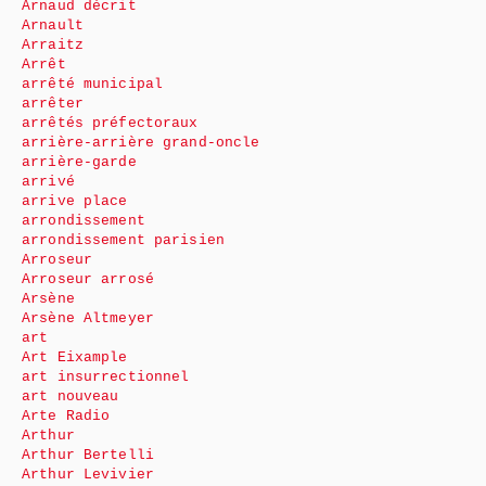
Arnaud décrit
Arnault
Arraitz
Arrêt
arrêté municipal
arrêter
arrêtés préfectoraux
arrière-arrière grand-oncle
arrière-garde
arrivé
arrive place
arrondissement
arrondissement parisien
Arroseur
Arroseur arrosé
Arsène
Arsène Altmeyer
art
Art Eixample
art insurrectionnel
art nouveau
Arte Radio
Arthur
Arthur Bertelli
Arthur Levivier