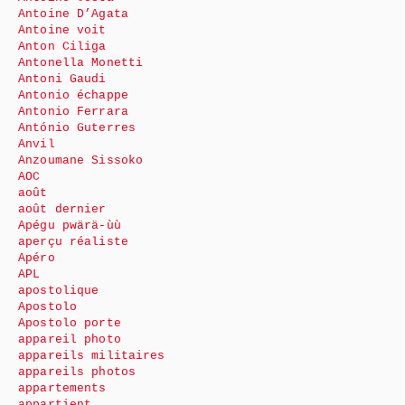
Antoine D’Agata
Antoine voit
Anton Ciliga
Antonella Monetti
Antoni Gaudi
Antonio échappe
Antonio Ferrara
António Guterres
Anvil
Anzoumane Sissoko
AOC
août
août dernier
Apégu pwärä-ùù
aperçu réaliste
Apéro
APL
apostolique
Apostolo
Apostolo porte
appareil photo
appareils militaires
appareils photos
appartements
appartient