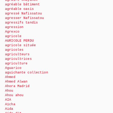
agréable bâtiment
agréable oasis
agressé Nafissatou
agresser Nafissatou
agressifs tandis
agression
Agrexco
agricole
AGRICOLE PERDU
agricole située
agricoles
agriculteurs
agricultrices
agriculture
Aguarico
aguichante collection
Ahmed
Ahmed Alwan
Ahora Madrid
Ahou
Ahou ahou
AIA
Aïcha
Aida