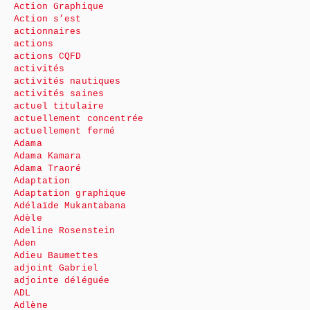
Action Graphique
Action s’est
actionnaires
actions
actions CQFD
activités
activités nautiques
activités saines
actuel titulaire
actuellement concentrée
actuellement fermé
Adama
Adama Kamara
Adama Traoré
Adaptation
Adaptation graphique
Adélaïde Mukantabana
Adèle
Adeline Rosenstein
Aden
Adieu Baumettes
adjoint Gabriel
adjointe déléguée
ADL
Adlène