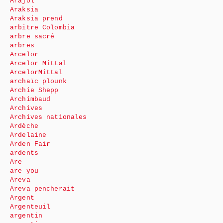
Arajol
Araksia
Araksia prend
arbitre Colombia
arbre sacré
arbres
Arcelor
Arcelor Mittal
ArcelorMittal
archaïc plounk
Archie Shepp
Archimbaud
Archives
Archives nationales
Ardèche
Ardelaine
Arden Fair
ardents
Are
are you
Areva
Areva pencherait
Argent
Argenteuil
argentin