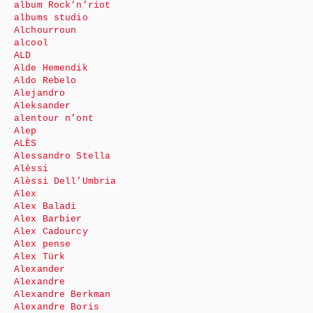
album Rock’n’riot
albums studio
Alchourroun
alcool
ALD
Alde Hemendik
Aldo Rebelo
Alejandro
Aleksander
alentour n’ont
Alep
ALÈS
Alessandro Stella
Alèssi
Alèssi Dell’Umbria
Alex
Alex Baladi
Alex Barbier
Alex Cadourcy
Alex pense
Alex Türk
Alexander
Alexandre
Alexandre Berkman
Alexandre Boris