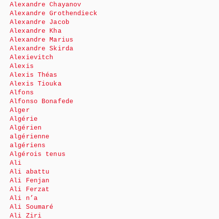
Alexandre Chayanov
Alexandre Grothendieck
Alexandre Jacob
Alexandre Kha
Alexandre Marius
Alexandre Skirda
Alexievitch
Alexis
Alexis Théas
Alexis Tiouka
Alfons
Alfonso Bonafede
Alger
Algérie
Algérien
algérienne
algériens
Algérois tenus
Ali
Ali abattu
Ali Fenjan
Ali Ferzat
Ali n’a
Ali Soumaré
Ali Ziri