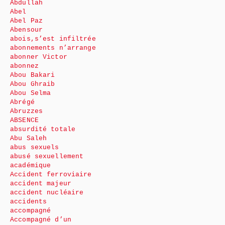
Abdullah
Abel
Abel Paz
Abensour
abois,s’est infiltrée
abonnements n’arrange
abonner Victor
abonnez
Abou Bakari
Abou Ghraib
Abou Selma
Abrégé
Abruzzes
ABSENCE
absurdité totale
Abu Saleh
abus sexuels
abusé sexuellement
académique
Accident ferroviaire
accident majeur
accident nucléaire
accidents
accompagné
Accompagné d’un