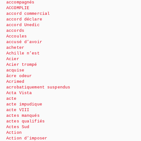
accompagnés
ACCOMPLIE
accord commercial
accord déclare
accord Unedic
accords
Accoules
accusé d’avoir
acheter
Achille n’est
Acier
Acier trompé
acquise
âcre odeur
Acrimed
acrobatiquement suspendus
Acta Vista
acte
acte impudique
acte VIII
actes manqués
actes qualifiés
Actes Sud
Action
Action d’imposer