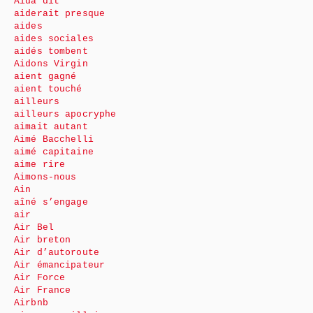
Aida dit
aiderait presque
aides
aides sociales
aidés tombent
Aidons Virgin
aient gagné
aient touché
ailleurs
ailleurs apocryphe
aimait autant
Aimé Bacchelli
aimé capitaine
aime rire
Aimons-nous
Ain
aîné s’engage
air
Air Bel
Air breton
Air d’autoroute
Air émancipateur
Air Force
Air France
Airbnb