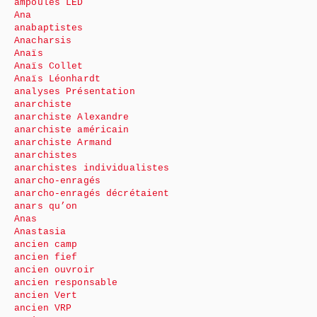
ampoules LED
Ana
anabaptistes
Anacharsis
Anaïs
Anaïs Collet
Anaïs Léonhardt
analyses Présentation
anarchiste
anarchiste Alexandre
anarchiste américain
anarchiste Armand
anarchistes
anarchistes individualistes
anarcho-enragés
anarcho-enragés décrétaient
anars qu’on
Anas
Anastasia
ancien camp
ancien fief
ancien ouvroir
ancien responsable
ancien Vert
ancien VRP