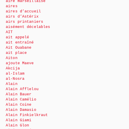
aire marseillaise
aires
aires d’accueil
airs d’Astérix
airs printaniers
aisément décelables
AIT
ait appelé
ait entraîné
Ait Ouabane
ait place
Aiton
ajoute Maeve
Akcija
al-Islam
al-Nosra
Alain
Alain Afflelou
Alain Bauer
Alain Camélio
Alain Coine
Alain Damasio
Alain Finkielkraut
Alain Giami
Alain Glon