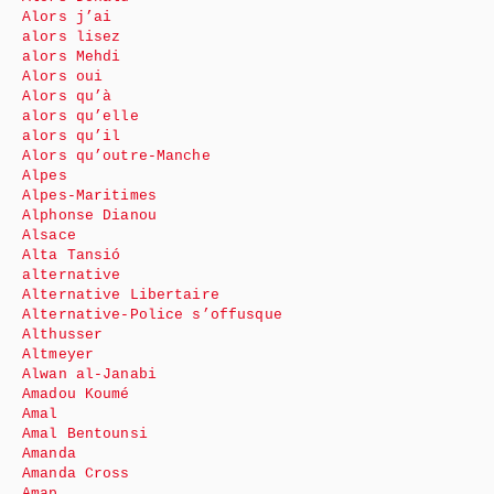
Alors j’ai
alors lisez
alors Mehdi
Alors oui
Alors qu’à
alors qu’elle
alors qu’il
Alors qu’outre-Manche
Alpes
Alpes-Maritimes
Alphonse Dianou
Alsace
Alta Tansió
alternative
Alternative Libertaire
Alternative-Police s’offusque
Althusser
Altmeyer
Alwan al-Janabi
Amadou Koumé
Amal
Amal Bentounsi
Amanda
Amanda Cross
Amap