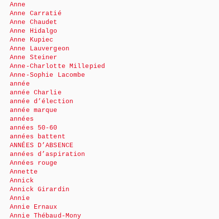
Anne
Anne Carratié
Anne Chaudet
Anne Hidalgo
Anne Kupiec
Anne Lauvergeon
Anne Steiner
Anne-Charlotte Millepied
Anne-Sophie Lacombe
année
année Charlie
année d’élection
année marque
années
années 50-60
années battent
ANNÉES D’ABSENCE
années d’aspiration
Années rouge
Annette
Annick
Annick Girardin
Annie
Annie Ernaux
Annie Thébaud-Mony