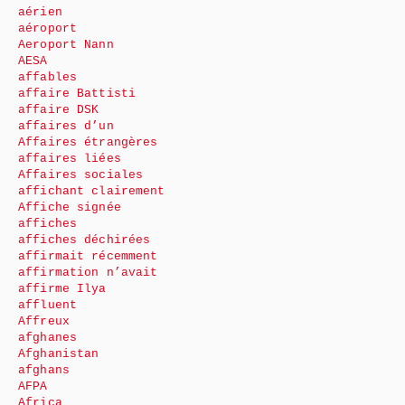
aérien
aéroport
Aeroport Nann
AESA
affables
affaire Battisti
affaire DSK
affaires d’un
Affaires étrangères
affaires liées
Affaires sociales
affichant clairement
Affiche signée
affiches
affiches déchirées
affirmait récemment
affirmation n’avait
affirme Ilya
affluent
Affreux
afghanes
Afghanistan
afghans
AFPA
Africa