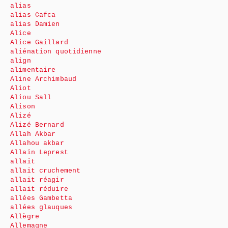
alias
alias Cafca
alias Damien
Alice
Alice Gaillard
aliénation quotidienne
align
alimentaire
Aline Archimbaud
Aliot
Aliou Sall
Alison
Alizé
Alizé Bernard
Allah Akbar
Allahou akbar
Allain Leprest
allait
allait cruchement
allait réagir
allait réduire
allées Gambetta
allées glauques
Allègre
Allemagne