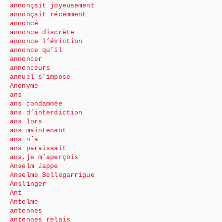
annonçait joyeusement
annonçait récemment
annoncé
annonce discrète
annonce l’éviction
annonce qu’il
annoncer
annonceurs
annuel s’impose
Anonyme
ans
ans condamnée
ans d’interdiction
ans lors
ans maintenant
ans n’a
ans paraissait
ans,je m’aperçois
Anselm Jappe
Anselme Bellegarrigue
Anslinger
Ant
Antelme
antennes
antennes relais