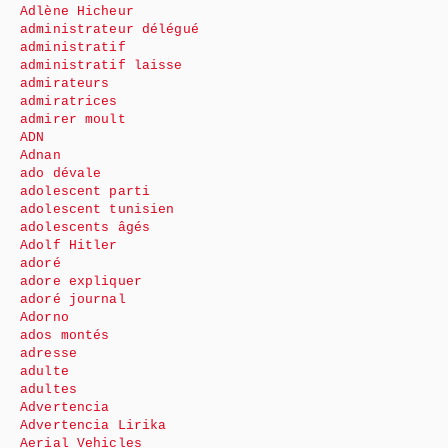
Adlène Hicheur
administrateur délégué
administratif
administratif laisse
admirateurs
admiratrices
admirer moult
ADN
Adnan
ado dévale
adolescent parti
adolescent tunisien
adolescents âgés
Adolf Hitler
adoré
adore expliquer
adoré journal
Adorno
ados montés
adresse
adulte
adultes
Advertencia
Advertencia Lirika
Aerial Vehicles