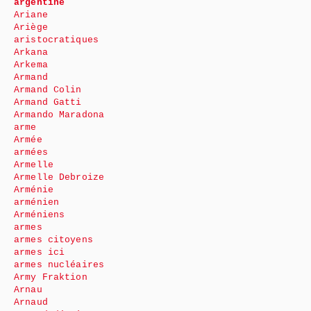
argentine
Ariane
Ariège
aristocratiques
Arkana
Arkema
Armand
Armand Colin
Armand Gatti
Armando Maradona
arme
Armée
armées
Armelle
Armelle Debroize
Arménie
arménien
Arméniens
armes
armes citoyens
armes ici
armes nucléaires
Army Fraktion
Arnau
Arnaud