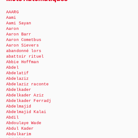
AAARG
Aami
Aami Sayan
Aaron
Aaron Barr
Aaron Cometbus
Aaron Sievers
abandonné lors
abattoir rituel
Abbie Hoffman
Abdel
Abdelatif
Abdelaziz
Abdelaziz raconte
Abdelkader
Abdelkader Aziz
Abdelkader Ferradj
Abdelmajid
Abdelmajid Kalai
Abdil
Abdoulaye Wade
Abdul Kader
Abdulkarim