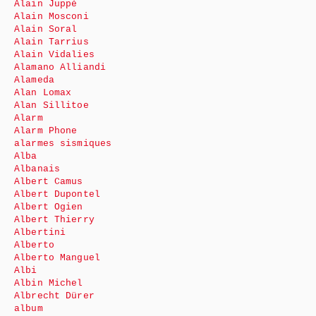
Alain Juppé
Alain Mosconi
Alain Soral
Alain Tarrius
Alain Vidalies
Alamano Alliandi
Alameda
Alan Lomax
Alan Sillitoe
Alarm
Alarm Phone
alarmes sismiques
Alba
Albanais
Albert Camus
Albert Dupontel
Albert Ogien
Albert Thierry
Albertini
Alberto
Alberto Manguel
Albi
Albin Michel
Albrecht Dürer
album