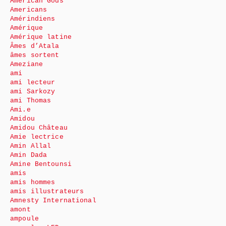
American Gods
Americans
Amérindiens
Amérique
Amérique latine
Âmes d’Atala
âmes sortent
Ameziane
ami
ami lecteur
ami Sarkozy
ami Thomas
Ami.e
Amidou
Amidou Château
Amie lectrice
Amin Allal
Amin Dada
Amine Bentounsi
amis
amis hommes
amis illustrateurs
Amnesty International
amont
ampoule