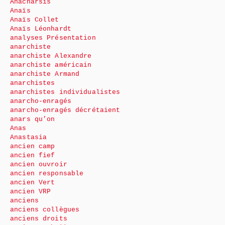
Anacharsis
Anaïs
Anaïs Collet
Anaïs Léonhardt
analyses Présentation
anarchiste
anarchiste Alexandre
anarchiste américain
anarchiste Armand
anarchistes
anarchistes individualistes
anarcho-enragés
anarcho-enragés décrétaient
anars qu’on
Anas
Anastasia
ancien camp
ancien fief
ancien ouvroir
ancien responsable
ancien Vert
ancien VRP
anciens
anciens collègues
anciens droits