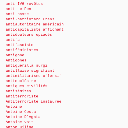
anti-IVG revêtus
anti-Le Pen
anti-passe
anti-patriotard Frans
antiautoritaire américain
anticapitaliste affichant
antidouleurs opiacés
antifa
antifasciste
antiféministes
Antigone
Antigones
antiguérilla surgi
antillaise signifiant
antimilitarisme offensif
antinucléaire
antiques civilités
antisémites
antiterroriste
Antiterroriste instaurée
Antoine
Antoine Costa
Antoine D’Agata
Antoine voit
Anton Ciliga