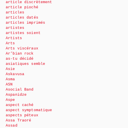
article discrètement
article pioché
articles
articles datés
articles imprimés
artistes
artistes soient
Artists
Arts
Arts viscéraux
Ar’bian rock
as-tu décidé
asiatiques semble
Asie
Askavusa
Asma
ASN
Asocial Band
Aspanidze
Aspe
aspect caché
aspect symptomatique
aspects péteux
Assa Traoré
Assad