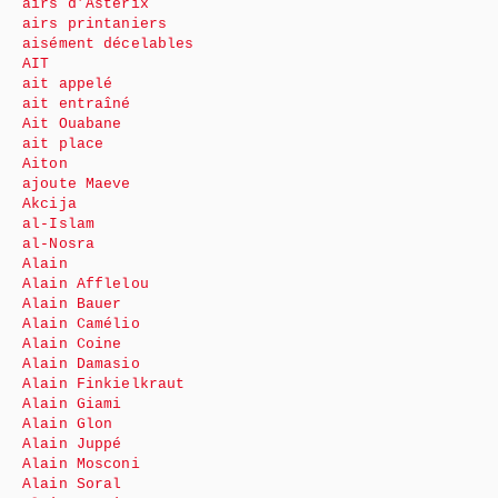
airs d’Astérix
airs printaniers
aisément décelables
AIT
ait appelé
ait entraîné
Ait Ouabane
ait place
Aiton
ajoute Maeve
Akcija
al-Islam
al-Nosra
Alain
Alain Afflelou
Alain Bauer
Alain Camélio
Alain Coine
Alain Damasio
Alain Finkielkraut
Alain Giami
Alain Glon
Alain Juppé
Alain Mosconi
Alain Soral