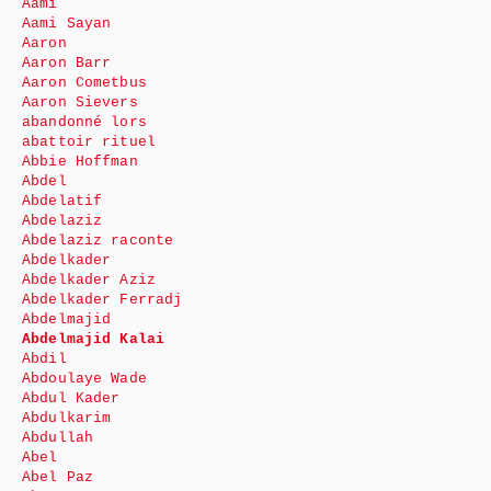
Aami
Aami Sayan
Aaron
Aaron Barr
Aaron Cometbus
Aaron Sievers
abandonné lors
abattoir rituel
Abbie Hoffman
Abdel
Abdelatif
Abdelaziz
Abdelaziz raconte
Abdelkader
Abdelkader Aziz
Abdelkader Ferradj
Abdelmajid
Abdelmajid Kalai
Abdil
Abdoulaye Wade
Abdul Kader
Abdulkarim
Abdullah
Abel
Abel Paz