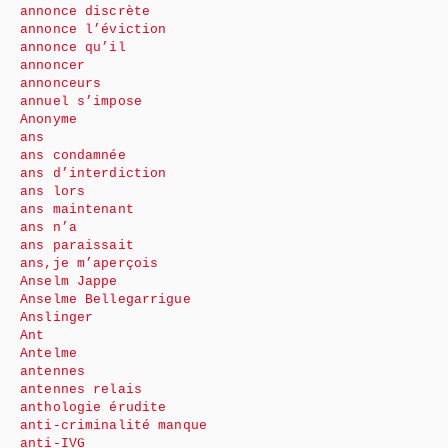
annonce discrète
annonce l’éviction
annonce qu’il
annoncer
annonceurs
annuel s’impose
Anonyme
ans
ans condamnée
ans d’interdiction
ans lors
ans maintenant
ans n’a
ans paraissait
ans,je m’aperçois
Anselm Jappe
Anselme Bellegarrigue
Anslinger
Ant
Antelme
antennes
antennes relais
anthologie érudite
anti-criminalité manque
anti-IVG