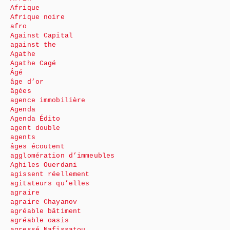
Afrique
Afrique noire
afro
Against Capital
against the
Agathe
Agathe Cagé
Âgé
âge d’or
âgées
agence immobilière
Agenda
Agenda Édito
agent double
agents
âges écoutent
agglomération d’immeubles
Aghiles Ouerdani
agissent réellement
agitateurs qu’elles
agraire
agraire Chayanov
agréable bâtiment
agréable oasis
agressé Nafissatou