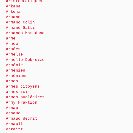
aristocratiques
Arkana
Arkema
Armand
Armand Colin
Armand Gatti
Armando Maradona
arme
Armée
armées
Armelle
Armelle Debroize
Arménie
arménien
Arméniens
armes
armes citoyens
armes ici
armes nucléaires
Army Fraktion
Arnau
Arnaud
Arnaud décrit
Arnault
Arraitz