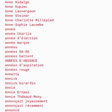
Anne Hidalgo
Anne Kupiec
Anne Lauvergeon
Anne Steiner
Anne-Charlotte Millepied
Anne-Sophie Lacombe
année
année Charlie
année d’élection
année marque
années
années 50-60
années battent
ANNÉES D’ABSENCE
années d’aspiration
Années rouge
Annette
Annick
Annick Girardin
Annie
Annie Ernaux
Annie Thébaud-Mony
annonçait joyeusement
annonçait récemment
annoncé