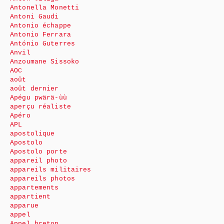
Antonella Monetti
Antoni Gaudi
Antonio échappe
Antonio Ferrara
António Guterres
Anvil
Anzoumane Sissoko
AOC
août
août dernier
Apégu pwärä-ùù
aperçu réaliste
Apéro
APL
apostolique
Apostolo
Apostolo porte
appareil photo
appareils militaires
appareils photos
appartements
appartient
apparue
appel
Appel breton