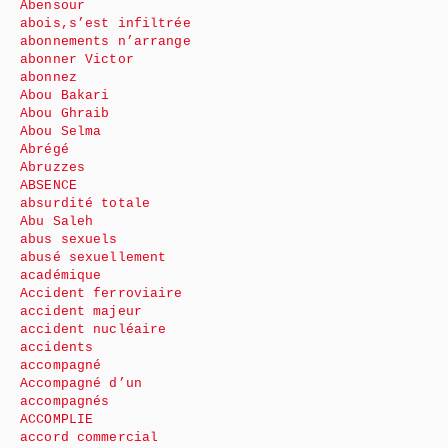
Abensour
abois,s’est infiltrée
abonnements n’arrange
abonner Victor
abonnez
Abou Bakari
Abou Ghraib
Abou Selma
Abrégé
Abruzzes
ABSENCE
absurdité totale
Abu Saleh
abus sexuels
abusé sexuellement
académique
Accident ferroviaire
accident majeur
accident nucléaire
accidents
accompagné
Accompagné d’un
accompagnés
ACCOMPLIE
accord commercial