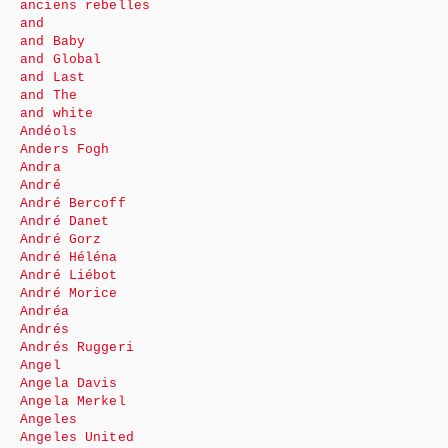
anciens rebelles
and
and Baby
and Global
and Last
and The
and white
Andéols
Anders Fogh
Andra
André
André Bercoff
André Danet
André Gorz
André Héléna
André Liébot
André Morice
Andréa
Andrés
Andrés Ruggeri
Angel
Angela Davis
Angela Merkel
Angeles
Angeles United