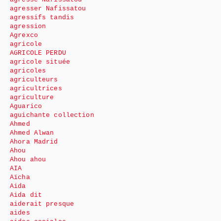
agresser Nafissatou
agressifs tandis
agression
Agrexco
agricole
AGRICOLE PERDU
agricole située
agricoles
agriculteurs
agricultrices
agriculture
Aguarico
aguichante collection
Ahmed
Ahmed Alwan
Ahora Madrid
Ahou
Ahou ahou
AIA
Aïcha
Aida
Aida dit
aiderait presque
aides