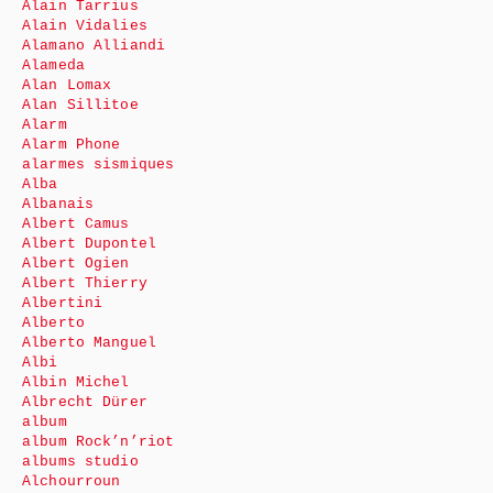
Alain Tarrius
Alain Vidalies
Alamano Alliandi
Alameda
Alan Lomax
Alan Sillitoe
Alarm
Alarm Phone
alarmes sismiques
Alba
Albanais
Albert Camus
Albert Dupontel
Albert Ogien
Albert Thierry
Albertini
Alberto
Alberto Manguel
Albi
Albin Michel
Albrecht Dürer
album
album Rock’n’riot
albums studio
Alchourroun