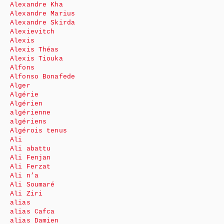
Alexandre Kha
Alexandre Marius
Alexandre Skirda
Alexievitch
Alexis
Alexis Théas
Alexis Tiouka
Alfons
Alfonso Bonafede
Alger
Algérie
Algérien
algérienne
algériens
Algérois tenus
Ali
Ali abattu
Ali Fenjan
Ali Ferzat
Ali n’a
Ali Soumaré
Ali Ziri
alias
alias Cafca
alias Damien