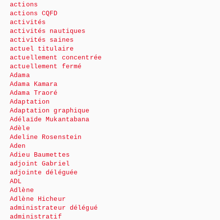
actions
actions CQFD
activités
activités nautiques
activités saines
actuel titulaire
actuellement concentrée
actuellement fermé
Adama
Adama Kamara
Adama Traoré
Adaptation
Adaptation graphique
Adélaïde Mukantabana
Adèle
Adeline Rosenstein
Aden
Adieu Baumettes
adjoint Gabriel
adjointe déléguée
ADL
Adlène
Adlène Hicheur
administrateur délégué
administratif