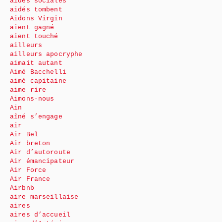
aides sociales
aidés tombent
Aidons Virgin
aient gagné
aient touché
ailleurs
ailleurs apocryphe
aimait autant
Aimé Bacchelli
aimé capitaine
aime rire
Aimons-nous
Ain
aîné s’engage
air
Air Bel
Air breton
Air d’autoroute
Air émancipateur
Air Force
Air France
Airbnb
aire marseillaise
aires
aires d’accueil