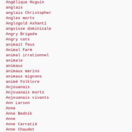
Angélique Huguin
anglais
anglais Christopher
Angles morts
Anglogold Ashanti
angoisse dominicale
Angry Brigade
Angry cats
animait feus
Animal Farm
animal irrationnel
animale
animaux
animaux marins
animaux mignons
animé Folklore
Anjouanais
Anjouanais morts
Anjouanais vivants
Ann Larson
Anna
Anna Bednik
Anne
Anne Carratié
Anne Chaudet