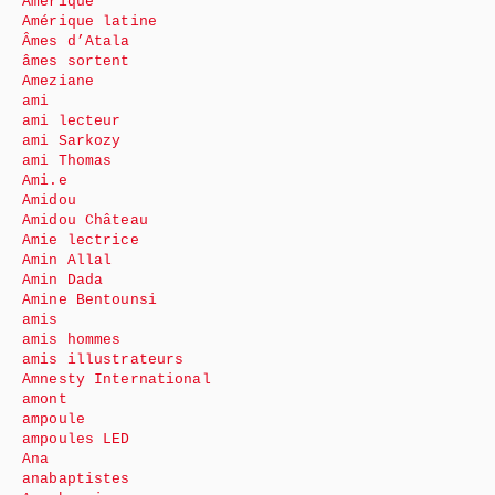
Amérique
Amérique latine
Âmes d’Atala
âmes sortent
Ameziane
ami
ami lecteur
ami Sarkozy
ami Thomas
Ami.e
Amidou
Amidou Château
Amie lectrice
Amin Allal
Amin Dada
Amine Bentounsi
amis
amis hommes
amis illustrateurs
Amnesty International
amont
ampoule
ampoules LED
Ana
anabaptistes