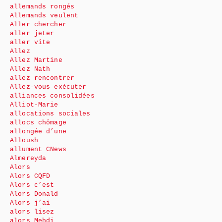
allemands rongés
Allemands veulent
Aller chercher
aller jeter
aller vite
Allez
Allez Martine
Allez Nath
allez rencontrer
Allez-vous exécuter
alliances consolidées
Alliot-Marie
allocations sociales
allocs chômage
allongée d’une
Alloush
allument CNews
Almereyda
Alors
Alors CQFD
Alors c’est
Alors Donald
Alors j’ai
alors lisez
alors Mehdi