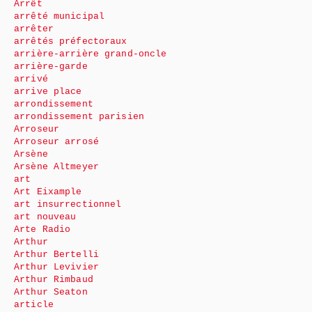
Arrêt
arrêté municipal
arrêter
arrêtés préfectoraux
arrière-arrière grand-oncle
arrière-garde
arrivé
arrive place
arrondissement
arrondissement parisien
Arroseur
Arroseur arrosé
Arsène
Arsène Altmeyer
art
Art Eixample
art insurrectionnel
art nouveau
Arte Radio
Arthur
Arthur Bertelli
Arthur Levivier
Arthur Rimbaud
Arthur Seaton
article