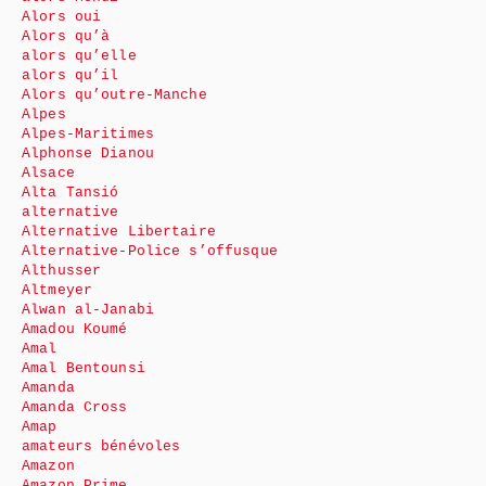
Alors oui
Alors qu’à
alors qu’elle
alors qu’il
Alors qu’outre-Manche
Alpes
Alpes-Maritimes
Alphonse Dianou
Alsace
Alta Tansió
alternative
Alternative Libertaire
Alternative-Police s’offusque
Althusser
Altmeyer
Alwan al-Janabi
Amadou Koumé
Amal
Amal Bentounsi
Amanda
Amanda Cross
Amap
amateurs bénévoles
Amazon
Amazon Prime