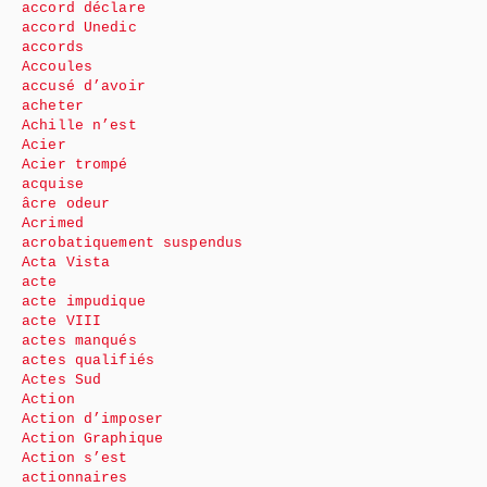
accord déclare
accord Unedic
accords
Accoules
accusé d’avoir
acheter
Achille n’est
Acier
Acier trompé
acquise
âcre odeur
Acrimed
acrobatiquement suspendus
Acta Vista
acte
acte impudique
acte VIII
actes manqués
actes qualifiés
Actes Sud
Action
Action d’imposer
Action Graphique
Action s’est
actionnaires