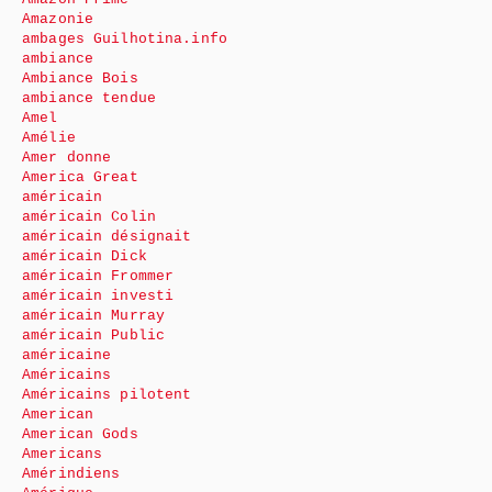
Amazonie
ambages Guilhotina.info
ambiance
Ambiance Bois
ambiance tendue
Amel
Amélie
Amer donne
America Great
américain
américain Colin
américain désignait
américain Dick
américain Frommer
américain investi
américain Murray
américain Public
américaine
Américains
Américains pilotent
American
American Gods
Americans
Amérindiens