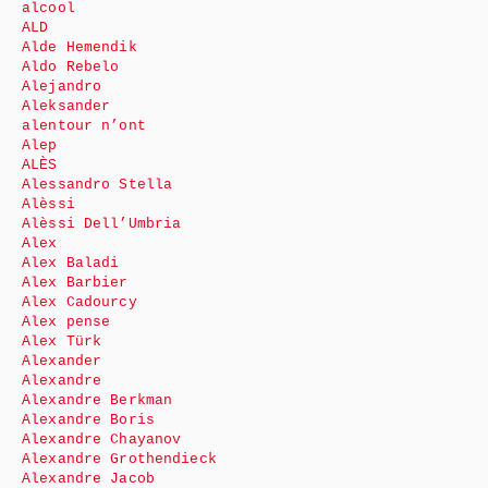
alcool
ALD
Alde Hemendik
Aldo Rebelo
Alejandro
Aleksander
alentour n’ont
Alep
ALÈS
Alessandro Stella
Alèssi
Alèssi Dell’Umbria
Alex
Alex Baladi
Alex Barbier
Alex Cadourcy
Alex pense
Alex Türk
Alexander
Alexandre
Alexandre Berkman
Alexandre Boris
Alexandre Chayanov
Alexandre Grothendieck
Alexandre Jacob