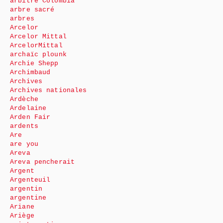
arbitre Colombia
arbre sacré
arbres
Arcelor
Arcelor Mittal
ArcelorMittal
archaïc plounk
Archie Shepp
Archimbaud
Archives
Archives nationales
Ardèche
Ardelaine
Arden Fair
ardents
Are
are you
Areva
Areva pencherait
Argent
Argenteuil
argentin
argentine
Ariane
Ariège