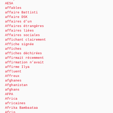
AESA
affables
affaire Battisti
affaire DSK
affaires d’un
Affaires étrangères
affaires liées
Affaires sociales
affichant clairement
Affiche signée
affiches
affiches déchirées
affirmait récemment
affirmation n’avait
affirme Ilya
affluent
Affreux
afghanes
Afghanistan
afghans
AFPA
Africa
africaines
Afrika Bambaataa
Afrin