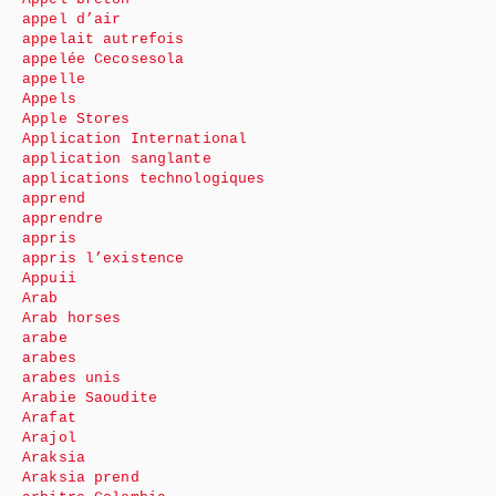
appel d’air
appelait autrefois
appelée Cecosesola
appelle
Appels
Apple Stores
Application International
application sanglante
applications technologiques
apprend
apprendre
appris
appris l’existence
Appuii
Arab
Arab horses
arabe
arabes
arabes unis
Arabie Saoudite
Arafat
Arajol
Araksia
Araksia prend