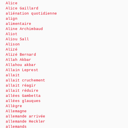
Alice
Alice Gaillard
aliénation quotidienne
align
alimentaire
Aline Archimbaud
Aliot
Aliou Sall
Alison
Alizé
Alizé Bernard
Allah Akbar
Allahou akbar
Allain Leprest
allait
allait cruchement
allait réagir
allait réduire
allées Gambetta
allées glauques
Allègre
Allemagne
allemande arrivée
allemande Heckler
allemands