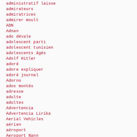
administratif laisse
admirateurs
admiratrices
admirer moult
ADN
Adnan
ado dévale
adolescent parti
adolescent tunisien
adolescents âgés
Adolf Hitler
adoré
adore expliquer
adoré journal
Adorno
ados montés
adresse
adulte
adultes
Advertencia
Advertencia Lirika
Aerial Vehicles
aérien
aéroport
Aeroport Nann