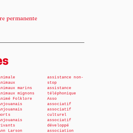
erre permanente
es
animale
assistance non-
animaux
stop
animaux marins
assistance
animaux mignons
téléphonique
animé Folklore
Asso
Anjouanais
associatif
Anjouanais
associatif
morts
culturel
Anjouanais
associatif
vivants
développé
Ann Larson
association