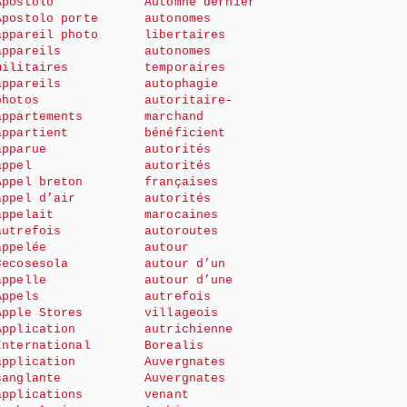
Apostolo
Automne dernier
Apostolo porte
autonomes
appareil photo
libertaires
appareils
autonomes
militaires
temporaires
appareils
autophagie
photos
autoritaire-
appartements
marchand
appartient
bénéficient
apparue
autorités
appel
autorités
Appel breton
françaises
appel d’air
autorités
appelait
marocaines
autrefois
autoroutes
appelée
autour
Cecosesola
autour d’un
appelle
autour d’une
Appels
autrefois
Apple Stores
villageois
Application
autrichienne
International
Borealis
application
Auvergnates
sanglante
Auvergnates
applications
venant