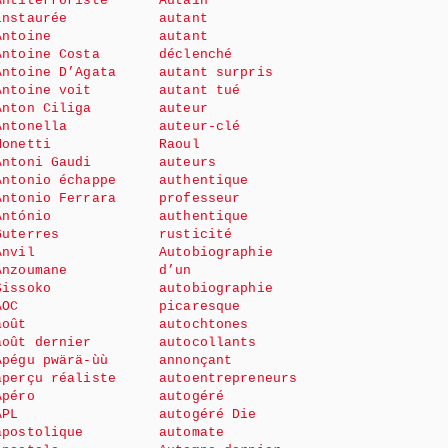
Antiterroriste
Autain
instaurée
autant
Antoine
autant
Antoine Costa
déclenché
Antoine D’Agata
autant surpris
Antoine voit
autant tué
Anton Ciliga
auteur
Antonella
auteur-clé
Monetti
Raoul
Antoni Gaudi
auteurs
Antonio échappe
authentique
Antonio Ferrara
professeur
António
authentique
Guterres
rusticité
Anvil
Autobiographie
Anzoumane
d’un
Sissoko
autobiographie
AOC
picaresque
août
autochtones
août dernier
autocollants
Apégu pwärä-ùù
annonçant
aperçu réaliste
autoentrepreneurs
Apéro
autogéré
APL
autogéré Die
apostolique
automate