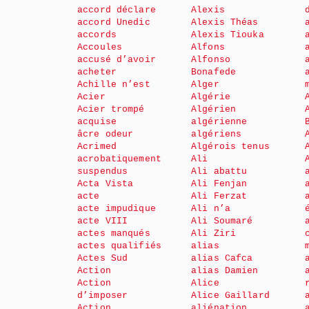
accord déclare
Alexis
accord Unedic
Alexis Théas
accords
Alexis Tiouka
Accoules
Alfons
accusé d’avoir
Alfonso
acheter
Bonafede
Achille n’est
Alger
Acier
Algérie
Acier trompé
Algérien
acquise
algérienne
âcre odeur
algériens
Acrimed
Algérois tenus
acrobatiquement
Ali
suspendus
Ali abattu
Acta Vista
Ali Fenjan
acte
Ali Ferzat
acte impudique
Ali n’a
acte VIII
Ali Soumaré
actes manqués
Ali Ziri
actes qualifiés
alias
Actes Sud
alias Cafca
Action
alias Damien
Action
Alice
d’imposer
Alice Gaillard
Action
aliénation