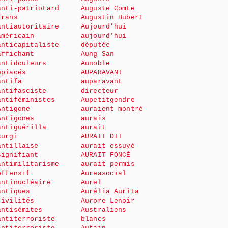
anti-patriotard
Auguste Comte
Frans
Augustin Hubert
antiautoritaire
Aujourd’hui
américain
aujourd’hui
anticapitaliste
députée
affichant
Aung San
antidouleurs
Aunoble
opiacés
AUPARAVANT
antifa
auparavant
antifasciste
directeur
antiféministes
Aupetitgendre
Antigone
auraient montré
Antigones
aurais
antiguérilla
aurait
surgi
AURAIT DIT
antillaise
aurait essuyé
signifiant
AURAIT FONCÉ
antimilitarisme
aurait permis
offensif
Aureasocial
antinucléaire
Aurel
antiques
Aurélia Aurita
civilités
Aurore Lenoir
antisémites
Australiens
antiterroriste
blancs