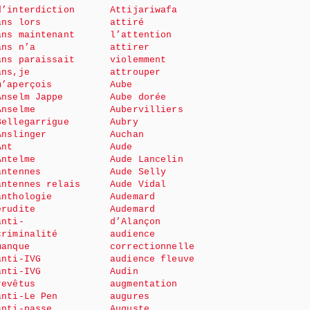
d’interdiction
Attijariwafa
ans lors
attiré
ans maintenant
l’attention
ans n’a
attirer
ans paraissait
violemment
ans,je
attrouper
m’aperçois
Aube
Anselm Jappe
Aube dorée
Anselme
Aubervilliers
Bellegarrigue
Aubry
Anslinger
Auchan
Ant
Aude
Antelme
Aude Lancelin
antennes
Aude Selly
antennes relais
Aude Vidal
anthologie
Audemard
érudite
Audemard
anti-
d’Alançon
criminalité
audience
manque
correctionnelle
anti-IVG
audience fleuve
anti-IVG
Audin
revêtus
augmentation
anti-Le Pen
augures
anti-passe
Auguste