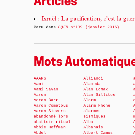
Articles
Israël : La pacification, c’est la gu
Paru dans
CQFD
n°139 (janvier 2016)
Mots Automatiqu
AAARG
Alliandi
Aami
Alameda
Aami Sayan
Alan Lomax
Aaron
Alan Sillitoe
Aaron Barr
Alarm
Aaron Cometbus
Alarm Phone
Aaron Sievers
alarmes
abandonné lors
sismiques
abattoir rituel
Alba
Abbie Hoffman
Albanais
Abdel
Albert Camus