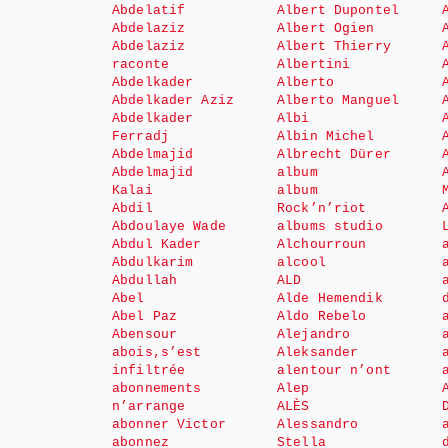
Abdelatif
Albert Dupontel
Abdelaziz
Albert Ogien
Abdelaziz
Albert Thierry
raconte
Albertini
Abdelkader
Alberto
Abdelkader Aziz
Alberto Manguel
Abdelkader
Albi
Ferradj
Albin Michel
Abdelmajid
Albrecht Dürer
Abdelmajid
album
Kalai
album
Abdil
Rock’n’riot
Abdoulaye Wade
albums studio
Abdul Kader
Alchourroun
Abdulkarim
alcool
Abdullah
ALD
Abel
Alde Hemendik
Abel Paz
Aldo Rebelo
Abensour
Alejandro
abois,s’est
Aleksander
infiltrée
alentour n’ont
abonnements
Alep
n’arrange
ALÈS
abonner Victor
Alessandro
abonnez
Stella