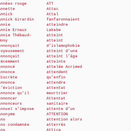
Années rouge
ATT
Annette
Attac
Annick
Attal
Annick Girardin
fanfaronnaient
Annie
atteindre
Annie Ernaux
Lakabe
Annie Thébaud-
atteint
Mony
atteint
annonçait
d’islamophobie
joyeusement
atteint d’une
annonçait
atteint l’âge
récemment
atteinte
annoncé
attelée Acrimed
annonce
attendent
discrète
qu’enfin
annonce
attendre
l’éviction
attentat
annonce qu’il
meurtrier
annoncer
Attentat
annonceurs
sanitaire
annuel s’impose
attente d’un
Anonyme
ATTENTION
ans
attention alors
ans condamnée
atterrés
ans
Attica