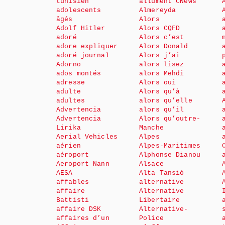
tunisien
allument CNews
adolescents
Almereyda
âgés
Alors
Adolf Hitler
Alors CQFD
adoré
Alors c’est
adore expliquer
Alors Donald
adoré journal
Alors j’ai
Adorno
alors lisez
ados montés
alors Mehdi
adresse
Alors oui
adulte
Alors qu’à
adultes
alors qu’elle
Advertencia
alors qu’il
Advertencia
Alors qu’outre-
Lirika
Manche
Aerial Vehicles
Alpes
aérien
Alpes-Maritimes
aéroport
Alphonse Dianou
Aeroport Nann
Alsace
AESA
Alta Tansió
affables
alternative
affaire
Alternative
Battisti
Libertaire
affaire DSK
Alternative-
affaires d’un
Police