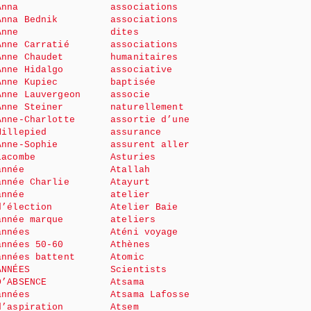
Anna
associations
Anna Bednik
associations
Anne
dites
Anne Carratié
associations
Anne Chaudet
humanitaires
Anne Hidalgo
associative
Anne Kupiec
baptisée
Anne Lauvergeon
associe
Anne Steiner
naturellement
Anne-Charlotte
assortie d’une
Millepied
assurance
Anne-Sophie
assurent aller
Lacombe
Asturies
année
Atallah
année Charlie
Atayurt
année
atelier
d’élection
Atelier Baie
année marque
ateliers
années
Aténi voyage
années 50-60
Athènes
années battent
Atomic
ANNÉES
Scientists
D’ABSENCE
Atsama
années
Atsama Lafosse
d’aspiration
Atsem