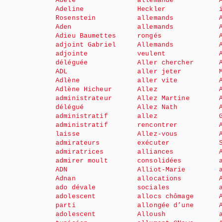
Adèle
allemande
Adeline
Heckler
Rosenstein
allemands
Aden
allemands
Adieu Baumettes
rongés
adjoint Gabriel
Allemands
adjointe
veulent
déléguée
Aller chercher
ADL
aller jeter
Adlène
aller vite
Adlène Hicheur
Allez
administrateur
Allez Martine
délégué
Allez Nath
administratif
allez
administratif
rencontrer
laisse
Allez-vous
admirateurs
exécuter
admiratrices
alliances
admirer moult
consolidées
ADN
Alliot-Marie
Adnan
allocations
ado dévale
sociales
adolescent
allocs chômage
parti
allongée d’une
adolescent
Alloush