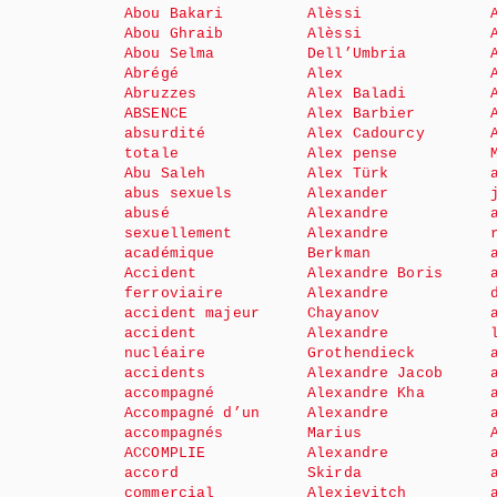
Abou Bakari
Alèssi
Abou Ghraib
Alèssi
Abou Selma
Dell’Umbria
Abrégé
Alex
Abruzzes
Alex Baladi
ABSENCE
Alex Barbier
absurdité
Alex Cadourcy
totale
Alex pense
Abu Saleh
Alex Türk
abus sexuels
Alexander
abusé
Alexandre
sexuellement
Alexandre
académique
Berkman
Accident
Alexandre Boris
ferroviaire
Alexandre
accident majeur
Chayanov
accident
Alexandre
nucléaire
Grothendieck
accidents
Alexandre Jacob
accompagné
Alexandre Kha
Accompagné d’un
Alexandre
accompagnés
Marius
ACCOMPLIE
Alexandre
accord
Skirda
commercial
Alexievitch