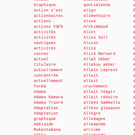
Graphique
quotidienne
Action s’est
align
actionnaires
alimentaire
actions
Aline
actions CQFD
Archimbaud
activités
Aliot
activités
Aliou Sall
nautiques
Alison
activités
Alizé
saines
Alizé Bernard
actuel
Allah Akbar
titulaire
Allahou akbar
actuellement
Allain Leprest
concentrée
allait
actuellement
allait
fermé
cruchement
Adama
allait réagir
Adama Kamara
allait réduire
Adama Traoré
allées Gambetta
Adaptation
allées glauques
Adaptation
Allègre
graphique
Allemagne
Adélaïde
allemande
Mukantabana
arrivée