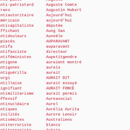
anti-patriotard
Auguste Comte
Frans
Augustin Hubert
antiautoritaire
Aujourd’hui
américain
aujourd’hui
anticapitaliste
députée
affichant
Aung San
antidouleurs
Aunoble
opiacés
AUPARAVANT
antifa
auparavant
antifasciste
directeur
antiféministes
Aupetitgendre
Antigone
auraient montré
Antigones
aurais
antiguérilla
aurait
surgi
AURAIT DIT
antillaise
aurait essuyé
signifiant
AURAIT FONCÉ
antimilitarisme
aurait permis
offensif
Aureasocial
antinucléaire
Aurel
antiques
Aurélia Aurita
civilités
Aurore Lenoir
antisémites
Australiens
antiterroriste
blancs