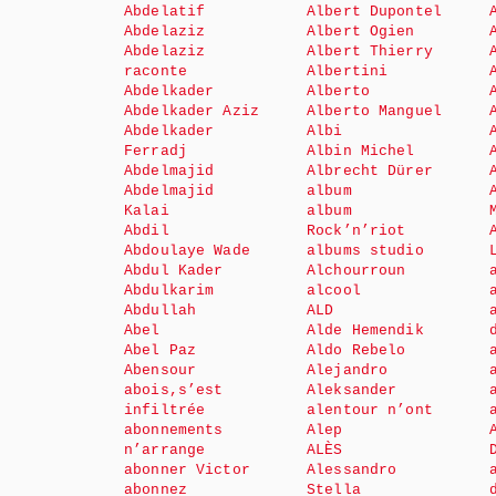
Abdelatif
Albert Dupontel
Abdelaziz
Albert Ogien
Abdelaziz
Albert Thierry
raconte
Albertini
Abdelkader
Alberto
Abdelkader Aziz
Alberto Manguel
Abdelkader
Albi
Ferradj
Albin Michel
Abdelmajid
Albrecht Dürer
Abdelmajid
album
Kalai
album
Abdil
Rock’n’riot
Abdoulaye Wade
albums studio
Abdul Kader
Alchourroun
Abdulkarim
alcool
Abdullah
ALD
Abel
Alde Hemendik
Abel Paz
Aldo Rebelo
Abensour
Alejandro
abois,s’est
Aleksander
infiltrée
alentour n’ont
abonnements
Alep
n’arrange
ALÈS
abonner Victor
Alessandro
abonnez
Stella