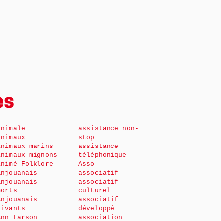
es
animale
assistance non-
animaux
stop
animaux marins
assistance
animaux mignons
téléphonique
animé Folklore
Asso
Anjouanais
associatif
Anjouanais
associatif
morts
culturel
Anjouanais
associatif
vivants
développé
Ann Larson
association