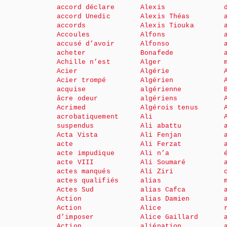
accord déclare
Alexis
accord Unedic
Alexis Théas
accords
Alexis Tiouka
Accoules
Alfons
accusé d’avoir
Alfonso
acheter
Bonafede
Achille n’est
Alger
Acier
Algérie
Acier trompé
Algérien
acquise
algérienne
âcre odeur
algériens
Acrimed
Algérois tenus
acrobatiquement
Ali
suspendus
Ali abattu
Acta Vista
Ali Fenjan
acte
Ali Ferzat
acte impudique
Ali n’a
acte VIII
Ali Soumaré
actes manqués
Ali Ziri
actes qualifiés
alias
Actes Sud
alias Cafca
Action
alias Damien
Action
Alice
d’imposer
Alice Gaillard
Action
aliénation