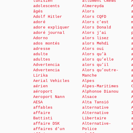
tunisien
allument CNews
adolescents
Almereyda
âgés
Alors
Adolf Hitler
Alors CQFD
adoré
Alors c’est
adore expliquer
Alors Donald
adoré journal
Alors j’ai
Adorno
alors lisez
ados montés
alors Mehdi
adresse
Alors oui
adulte
Alors qu’à
adultes
alors qu’elle
Advertencia
alors qu’il
Advertencia
Alors qu’outre-
Lirika
Manche
Aerial Vehicles
Alpes
aérien
Alpes-Maritimes
aéroport
Alphonse Dianou
Aeroport Nann
Alsace
AESA
Alta Tansió
affables
alternative
affaire
Alternative
Battisti
Libertaire
affaire DSK
Alternative-
affaires d’un
Police