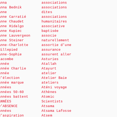
Anna
associations
Anna Bednik
associations
Anne
dites
Anne Carratié
associations
Anne Chaudet
humanitaires
Anne Hidalgo
associative
Anne Kupiec
baptisée
Anne Lauvergeon
associe
Anne Steiner
naturellement
Anne-Charlotte
assortie d’une
Millepied
assurance
Anne-Sophie
assurent aller
Lacombe
Asturies
année
Atallah
année Charlie
Atayurt
année
atelier
d’élection
Atelier Baie
année marque
ateliers
années
Aténi voyage
années 50-60
Athènes
années battent
Atomic
ANNÉES
Scientists
D’ABSENCE
Atsama
années
Atsama Lafosse
d’aspiration
Atsem