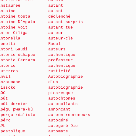
Antiterroriste
Autain
instaurée
autant
Antoine
autant
Antoine Costa
déclenché
Antoine D’Agata
autant surpris
Antoine voit
autant tué
Anton Ciliga
auteur
Antonella
auteur-clé
Monetti
Raoul
Antoni Gaudi
auteurs
Antonio échappe
authentique
Antonio Ferrara
professeur
António
authentique
Guterres
rusticité
Anvil
Autobiographie
Anzoumane
d’un
Sissoko
autobiographie
AOC
picaresque
août
autochtones
août dernier
autocollants
Apégu pwärä-ùù
annonçant
aperçu réaliste
autoentrepreneurs
Apéro
autogéré
APL
autogéré Die
apostolique
automate