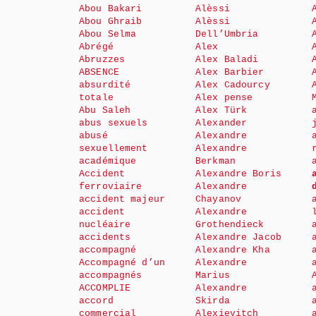
Abou Bakari
Alèssi
Abou Ghraib
Alèssi
Abou Selma
Dell’Umbria
Abrégé
Alex
Abruzzes
Alex Baladi
ABSENCE
Alex Barbier
absurdité
Alex Cadourcy
totale
Alex pense
Abu Saleh
Alex Türk
abus sexuels
Alexander
abusé
Alexandre
sexuellement
Alexandre
académique
Berkman
Accident
Alexandre Boris
ferroviaire
Alexandre
accident majeur
Chayanov
accident
Alexandre
nucléaire
Grothendieck
accidents
Alexandre Jacob
accompagné
Alexandre Kha
Accompagné d’un
Alexandre
accompagnés
Marius
ACCOMPLIE
Alexandre
accord
Skirda
commercial
Alexievitch