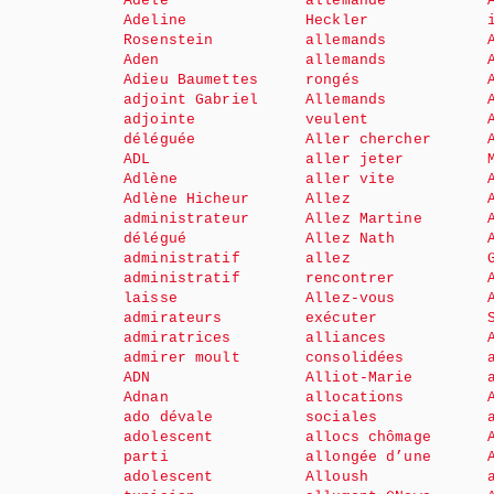
Adèle
allemande
Adeline
Heckler
Rosenstein
allemands
Aden
allemands
Adieu Baumettes
rongés
adjoint Gabriel
Allemands
adjointe
veulent
déléguée
Aller chercher
ADL
aller jeter
Adlène
aller vite
Adlène Hicheur
Allez
administrateur
Allez Martine
délégué
Allez Nath
administratif
allez
administratif
rencontrer
laisse
Allez-vous
admirateurs
exécuter
admiratrices
alliances
admirer moult
consolidées
ADN
Alliot-Marie
Adnan
allocations
ado dévale
sociales
adolescent
allocs chômage
parti
allongée d’une
adolescent
Alloush