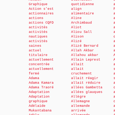
Graphique
quotidienne
Action s’est
align
actionnaires
alimentaire
actions
Aline
actions CQFD
Archimbaud
activités
Aliot
activités
Aliou Sall
nautiques
Alison
activités
Alizé
saines
Alizé Bernard
actuel
Allah Akbar
titulaire
Allahou akbar
actuellement
Allain Leprest
concentrée
allait
actuellement
allait
fermé
cruchement
Adama
allait réagir
Adama Kamara
allait réduire
Adama Traoré
allées Gambetta
Adaptation
allées glauques
Adaptation
Allègre
graphique
Allemagne
Adélaïde
allemande
Mukantabana
arrivée