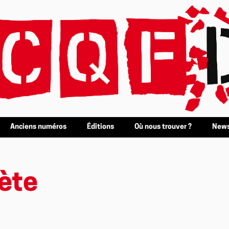
Anciens numéros
Éditions
Où nous trouver ?
News
ète