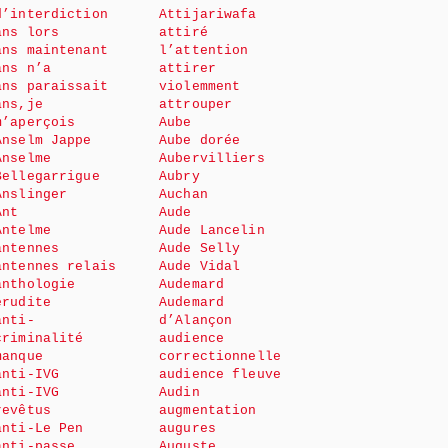
d’interdiction
Attijariwafa
ans lors
attiré
ans maintenant
l’attention
ans n’a
attirer
ans paraissait
violemment
ans,je
attrouper
m’aperçois
Aube
Anselm Jappe
Aube dorée
Anselme
Aubervilliers
Bellegarrigue
Aubry
Anslinger
Auchan
Ant
Aude
Antelme
Aude Lancelin
antennes
Aude Selly
antennes relais
Aude Vidal
anthologie
Audemard
érudite
Audemard
anti-
d’Alançon
criminalité
audience
manque
correctionnelle
anti-IVG
audience fleuve
anti-IVG
Audin
revêtus
augmentation
anti-Le Pen
augures
anti-passe
Auguste