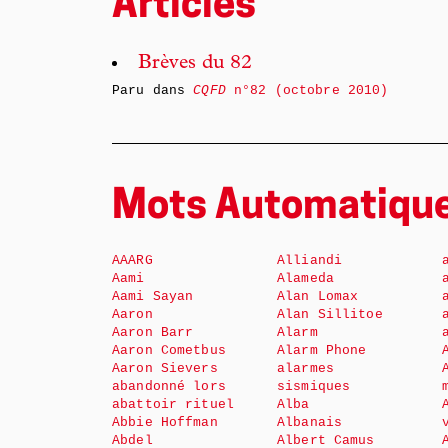
Articles
Brèves du 82
Paru dans
CQFD
n°82 (octobre 2010)
Mots Automatiqu
AAARG
Alliandi
Aami
Alameda
Aami Sayan
Alan Lomax
Aaron
Alan Sillitoe
Aaron Barr
Alarm
Aaron Cometbus
Alarm Phone
Aaron Sievers
alarmes
abandonné lors
sismiques
abattoir rituel
Alba
Abbie Hoffman
Albanais
Abdel
Albert Camus