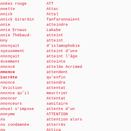
Années rouge
ATT
Annette
Attac
Annick
Attal
Annick Girardin
fanfaronnaient
Annie
atteindre
Annie Ernaux
Lakabe
Annie Thébaud-
atteint
Mony
atteint
annonçait
d’islamophobie
joyeusement
atteint d’une
annonçait
atteint l’âge
récemment
atteinte
annoncé
attelée Acrimed
annonce
attendent
discrète
qu’enfin
annonce
attendre
l’éviction
attentat
annonce qu’il
meurtrier
annoncer
Attentat
annonceurs
sanitaire
annuel s’impose
attente d’un
Anonyme
ATTENTION
ans
attention alors
ans condamnée
atterrés
ans
Attica