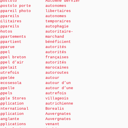
Apostolo
Automne dernier
Apostolo porte
autonomes
appareil photo
libertaires
appareils
autonomes
militaires
temporaires
appareils
autophagie
photos
autoritaire-
appartements
marchand
appartient
bénéficient
apparue
autorités
appel
autorités
Appel breton
françaises
appel d’air
autorités
appelait
marocaines
autrefois
autoroutes
appelée
autour
Cecosesola
autour d’un
appelle
autour d’une
Appels
autrefois
Apple Stores
villageois
Application
autrichienne
International
Borealis
application
Auvergnates
sanglante
Auvergnates
applications
venant