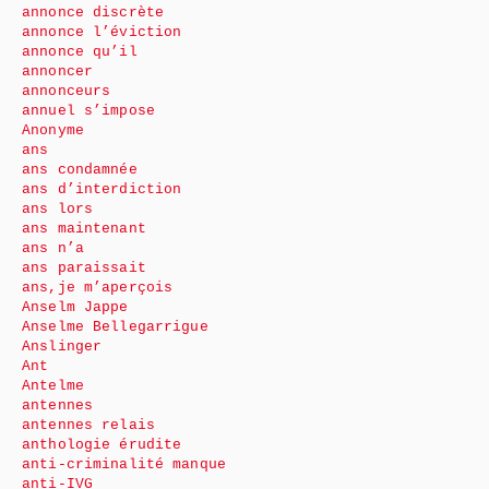
annonce discrète
annonce l’éviction
annonce qu’il
annoncer
annonceurs
annuel s’impose
Anonyme
ans
ans condamnée
ans d’interdiction
ans lors
ans maintenant
ans n’a
ans paraissait
ans,je m’aperçois
Anselm Jappe
Anselme Bellegarrigue
Anslinger
Ant
Antelme
antennes
antennes relais
anthologie érudite
anti-criminalité manque
anti-IVG