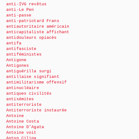
anti-IVG revêtus
anti-Le Pen
anti-passe
anti-patriotard Frans
antiautoritaire américain
anticapitaliste affichant
antidouleurs opiacés
antifa
antifasciste
antiféministes
Antigone
Antigones
antiguérilla surgi
antillaise signifiant
antimilitarisme offensif
antinucléaire
antiques civilités
antisémites
antiterroriste
Antiterroriste instaurée
Antoine
Antoine Costa
Antoine D’Agata
Antoine voit
Anton Ciliga