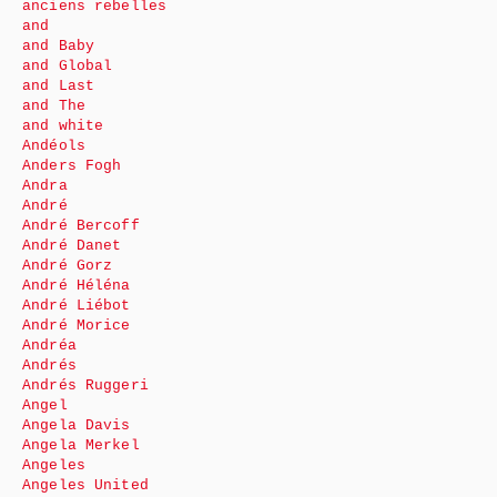
anciens rebelles
and
and Baby
and Global
and Last
and The
and white
Andéols
Anders Fogh
Andra
André
André Bercoff
André Danet
André Gorz
André Héléna
André Liébot
André Morice
Andréa
Andrés
Andrés Ruggeri
Angel
Angela Davis
Angela Merkel
Angeles
Angeles United