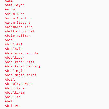
Aami
Aami Sayan
Aaron
Aaron Barr
Aaron Cometbus
Aaron Sievers
abandonné lors
abattoir rituel
Abbie Hoffman
Abdel
Abdelatif
Abdelaziz
Abdelaziz raconte
Abdelkader
Abdelkader Aziz
Abdelkader Ferradj
Abdelmajid
Abdelmajid Kalai
Abdil
Abdoulaye Wade
Abdul Kader
Abdulkarim
Abdullah
Abel
Abel Paz