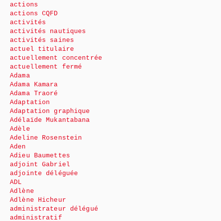
actions
actions CQFD
activités
activités nautiques
activités saines
actuel titulaire
actuellement concentrée
actuellement fermé
Adama
Adama Kamara
Adama Traoré
Adaptation
Adaptation graphique
Adélaïde Mukantabana
Adèle
Adeline Rosenstein
Aden
Adieu Baumettes
adjoint Gabriel
adjointe déléguée
ADL
Adlène
Adlène Hicheur
administrateur délégué
administratif