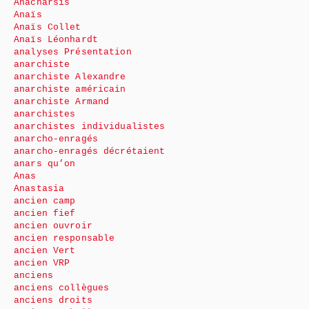
Anacharsis
Anaïs
Anaïs Collet
Anaïs Léonhardt
analyses Présentation
anarchiste
anarchiste Alexandre
anarchiste américain
anarchiste Armand
anarchistes
anarchistes individualistes
anarcho-enragés
anarcho-enragés décrétaient
anars qu’on
Anas
Anastasia
ancien camp
ancien fief
ancien ouvroir
ancien responsable
ancien Vert
ancien VRP
anciens
anciens collègues
anciens droits