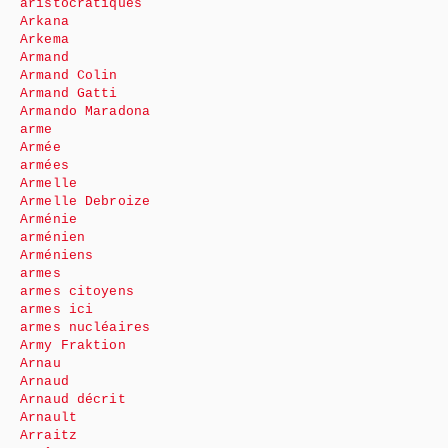
aristocratiques
Arkana
Arkema
Armand
Armand Colin
Armand Gatti
Armando Maradona
arme
Armée
armées
Armelle
Armelle Debroize
Arménie
arménien
Arméniens
armes
armes citoyens
armes ici
armes nucléaires
Army Fraktion
Arnau
Arnaud
Arnaud décrit
Arnault
Arraitz