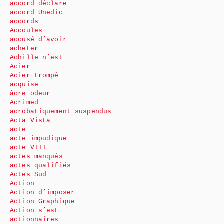
accord déclare
accord Unedic
accords
Accoules
accusé d’avoir
acheter
Achille n’est
Acier
Acier trompé
acquise
âcre odeur
Acrimed
acrobatiquement suspendus
Acta Vista
acte
acte impudique
acte VIII
actes manqués
actes qualifiés
Actes Sud
Action
Action d’imposer
Action Graphique
Action s’est
actionnaires