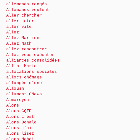
allemands rongés
Allemands veulent
Aller chercher
aller jeter
aller vite
Allez
Allez Martine
Allez Nath
allez rencontrer
Allez-vous exécuter
alliances consolidées
Alliot-Marie
allocations sociales
allocs chômage
allongée d’une
Alloush
allument CNews
Almereyda
Alors
Alors CQFD
Alors c’est
Alors Donald
Alors j’ai
alors lisez
alors Mehdi