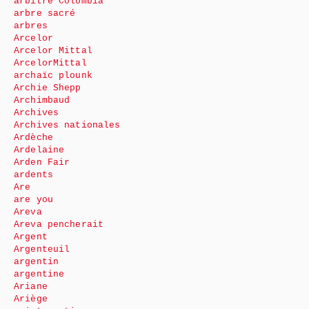
arbitre Colombia
arbre sacré
arbres
Arcelor
Arcelor Mittal
ArcelorMittal
archaïc plounk
Archie Shepp
Archimbaud
Archives
Archives nationales
Ardèche
Ardelaine
Arden Fair
ardents
Are
are you
Areva
Areva pencherait
Argent
Argenteuil
argentin
argentine
Ariane
Ariège