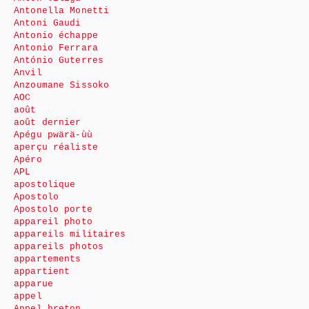
Antonella Monetti
Antoni Gaudi
Antonio échappe
Antonio Ferrara
António Guterres
Anvil
Anzoumane Sissoko
AOC
août
août dernier
Apégu pwärä-ùù
aperçu réaliste
Apéro
APL
apostolique
Apostolo
Apostolo porte
appareil photo
appareils militaires
appareils photos
appartements
appartient
apparue
appel
Appel breton