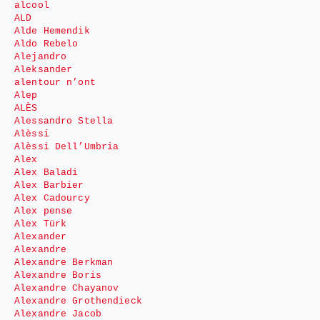
alcool
ALD
Alde Hemendik
Aldo Rebelo
Alejandro
Aleksander
alentour n’ont
Alep
ALÈS
Alessandro Stella
Alèssi
Alèssi Dell’Umbria
Alex
Alex Baladi
Alex Barbier
Alex Cadourcy
Alex pense
Alex Türk
Alexander
Alexandre
Alexandre Berkman
Alexandre Boris
Alexandre Chayanov
Alexandre Grothendieck
Alexandre Jacob