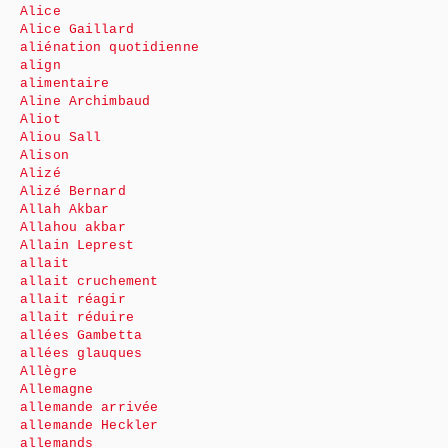
Alice
Alice Gaillard
aliénation quotidienne
align
alimentaire
Aline Archimbaud
Aliot
Aliou Sall
Alison
Alizé
Alizé Bernard
Allah Akbar
Allahou akbar
Allain Leprest
allait
allait cruchement
allait réagir
allait réduire
allées Gambetta
allées glauques
Allègre
Allemagne
allemande arrivée
allemande Heckler
allemands