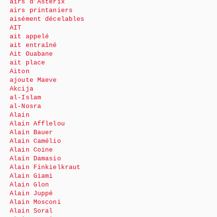
airs d’Astérix
airs printaniers
aisément décelables
AIT
ait appelé
ait entraîné
Ait Ouabane
ait place
Aiton
ajoute Maeve
Akcija
al-Islam
al-Nosra
Alain
Alain Afflelou
Alain Bauer
Alain Camélio
Alain Coine
Alain Damasio
Alain Finkielkraut
Alain Giami
Alain Glon
Alain Juppé
Alain Mosconi
Alain Soral