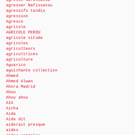
agresser Nafissatou
agressifs tandis
agression
Agrexco
agricole
AGRICOLE PERDU
agricole située
agricoles
agriculteurs
agricultrices
agriculture
Aguarico
aguichante collection
Ahmed
Ahmed Alwan
Ahora Madrid
Ahou
Ahou ahou
AIA
Aïcha
Aida
Aida dit
aiderait presque
aides