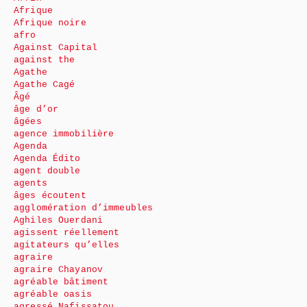
Afrique
Afrique noire
afro
Against Capital
against the
Agathe
Agathe Cagé
Âgé
âge d’or
âgées
agence immobilière
Agenda
Agenda Édito
agent double
agents
âges écoutent
agglomération d’immeubles
Aghiles Ouerdani
agissent réellement
agitateurs qu’elles
agraire
agraire Chayanov
agréable bâtiment
agréable oasis
agressé Nafissatou