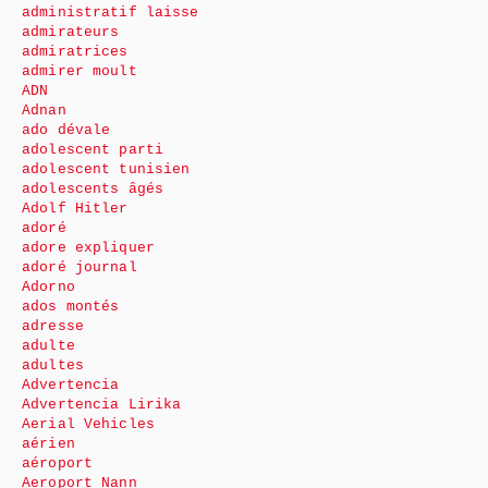
administratif laisse
admirateurs
admiratrices
admirer moult
ADN
Adnan
ado dévale
adolescent parti
adolescent tunisien
adolescents âgés
Adolf Hitler
adoré
adore expliquer
adoré journal
Adorno
ados montés
adresse
adulte
adultes
Advertencia
Advertencia Lirika
Aerial Vehicles
aérien
aéroport
Aeroport Nann