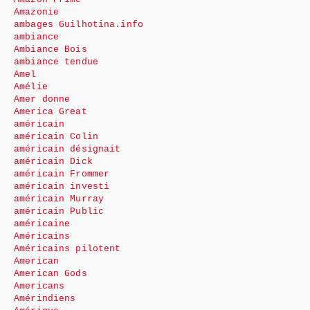
Amazonie
ambages Guilhotina.info
ambiance
Ambiance Bois
ambiance tendue
Amel
Amélie
Amer donne
America Great
américain
américain Colin
américain désignait
américain Dick
américain Frommer
américain investi
américain Murray
américain Public
américaine
Américains
Américains pilotent
American
American Gods
Americans
Amérindiens