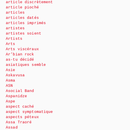
article discrètement
article pioché
articles
articles datés
articles imprimés
artistes
artistes soient
Artists
Arts
Arts viscéraux
Ar’bian rock
as-tu décidé
asiatiques semble
Asie
Askavusa
Asma
ASN
Asocial Band
Aspanidze
Aspe
aspect caché
aspect symptomatique
aspects péteux
Assa Traoré
Assad