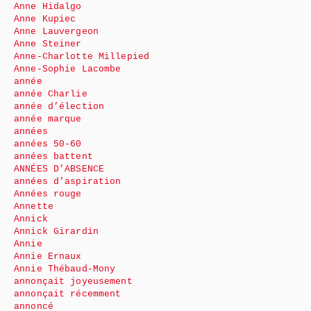
Anne Hidalgo
Anne Kupiec
Anne Lauvergeon
Anne Steiner
Anne-Charlotte Millepied
Anne-Sophie Lacombe
année
année Charlie
année d’élection
année marque
années
années 50-60
années battent
ANNÉES D’ABSENCE
années d’aspiration
Années rouge
Annette
Annick
Annick Girardin
Annie
Annie Ernaux
Annie Thébaud-Mony
annonçait joyeusement
annonçait récemment
annoncé