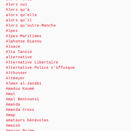
Alors oui
Alors qu’à
alors qu’elle
alors qu’il
Alors qu’outre-Manche
Alpes
Alpes-Maritimes
Alphonse Dianou
Alsace
Alta Tansió
alternative
Alternative Libertaire
Alternative-Police s’offusque
Althusser
Altmeyer
Alwan al-Janabi
Amadou Koumé
Amal
Amal Bentounsi
Amanda
Amanda Cross
Amap
amateurs bénévoles
Amazon
Amazon Prime