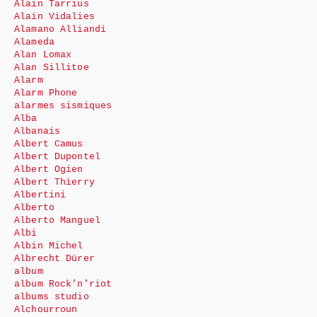
Alain Tarrius
Alain Vidalies
Alamano Alliandi
Alameda
Alan Lomax
Alan Sillitoe
Alarm
Alarm Phone
alarmes sismiques
Alba
Albanais
Albert Camus
Albert Dupontel
Albert Ogien
Albert Thierry
Albertini
Alberto
Alberto Manguel
Albi
Albin Michel
Albrecht Dürer
album
album Rock’n’riot
albums studio
Alchourroun