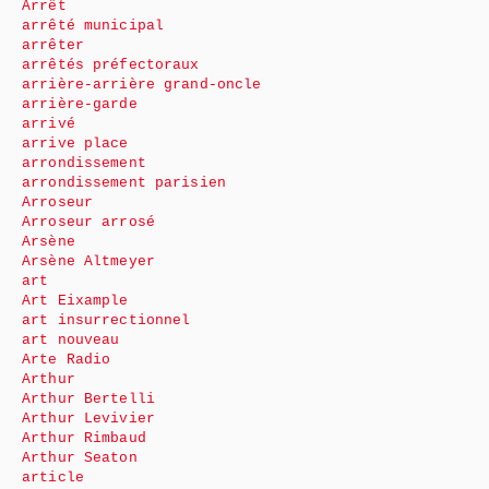
Arrêt
arrêté municipal
arrêter
arrêtés préfectoraux
arrière-arrière grand-oncle
arrière-garde
arrivé
arrive place
arrondissement
arrondissement parisien
Arroseur
Arroseur arrosé
Arsène
Arsène Altmeyer
art
Art Eixample
art insurrectionnel
art nouveau
Arte Radio
Arthur
Arthur Bertelli
Arthur Levivier
Arthur Rimbaud
Arthur Seaton
article