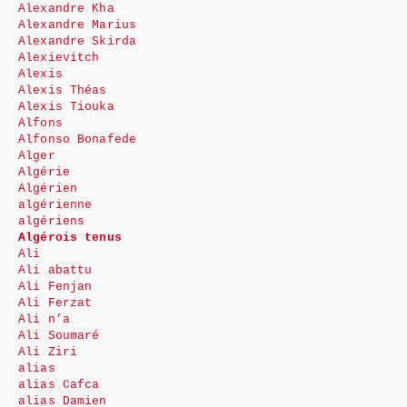
Alexandre Kha
Alexandre Marius
Alexandre Skirda
Alexievitch
Alexis
Alexis Théas
Alexis Tiouka
Alfons
Alfonso Bonafede
Alger
Algérie
Algérien
algérienne
algériens
Algérois tenus
Ali
Ali abattu
Ali Fenjan
Ali Ferzat
Ali n’a
Ali Soumaré
Ali Ziri
alias
alias Cafca
alias Damien