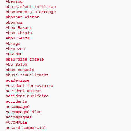
Abensour
abois,s’est infiltrée
abonnements n’arrange
abonner Victor
abonnez
Abou Bakari
Abou Ghraib
Abou Selma
Abrégé
Abruzzes
ABSENCE
absurdité totale
Abu Saleh
abus sexuels
abusé sexuellement
académique
Accident ferroviaire
accident majeur
accident nucléaire
accidents
accompagné
Accompagné d’un
accompagnés
ACCOMPLIE
accord commercial