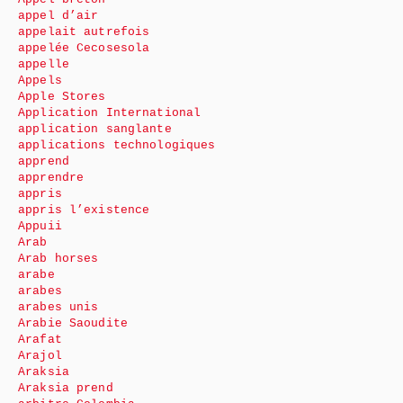
appel d’air
appelait autrefois
appelée Cecosesola
appelle
Appels
Apple Stores
Application International
application sanglante
applications technologiques
apprend
apprendre
appris
appris l’existence
Appuii
Arab
Arab horses
arabe
arabes
arabes unis
Arabie Saoudite
Arafat
Arajol
Araksia
Araksia prend