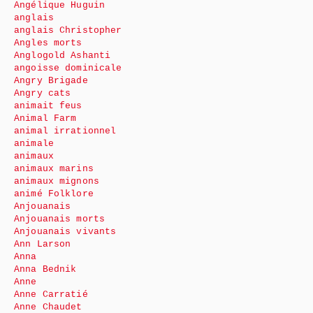
Angélique Huguin
anglais
anglais Christopher
Angles morts
Anglogold Ashanti
angoisse dominicale
Angry Brigade
Angry cats
animait feus
Animal Farm
animal irrationnel
animale
animaux
animaux marins
animaux mignons
animé Folklore
Anjouanais
Anjouanais morts
Anjouanais vivants
Ann Larson
Anna
Anna Bednik
Anne
Anne Carratié
Anne Chaudet