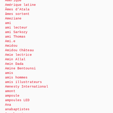
Amérique
Amérique latine
Âmes d’Atala
âmes sortent
Ameziane
ami
ami lecteur
ami Sarkozy
ami Thomas
Ami.e
Amidou
Amidou Château
Amie lectrice
Amin Allal
Amin Dada
Amine Bentounsi
amis
amis hommes
amis illustrateurs
Amnesty International
amont
ampoule
ampoules LED
Ana
anabaptistes