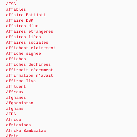
AESA
affables
affaire Battisti
affaire DSK
affaires d’un
Affaires étrangères
affaires liées
Affaires sociales
affichant clairement
Affiche signée
affiches
affiches déchirées
affirmait récemment
affirmation n’avait
affirme Ilya
affluent
Affreux
afghanes
Afghanistan
afghans
AFPA
Africa
africaines
Afrika Bambaataa
Afrin