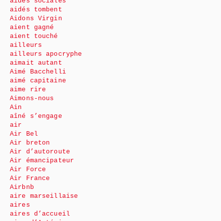
aides sociales
aidés tombent
Aidons Virgin
aient gagné
aient touché
ailleurs
ailleurs apocryphe
aimait autant
Aimé Bacchelli
aimé capitaine
aime rire
Aimons-nous
Ain
aîné s’engage
air
Air Bel
Air breton
Air d’autoroute
Air émancipateur
Air Force
Air France
Airbnb
aire marseillaise
aires
aires d’accueil