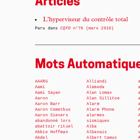
Articles
L’hyperviseur du contrôle total
Paru dans
CQFD
n°76 (mars 2010)
Mots Automatiqu
AAARG
Alliandi
Aami
Alameda
Aami Sayan
Alan Lomax
Aaron
Alan Sillitoe
Aaron Barr
Alarm
Aaron Cometbus
Alarm Phone
Aaron Sievers
alarmes
abandonné lors
sismiques
abattoir rituel
Alba
Abbie Hoffman
Albanais
Abdel
Albert Camus