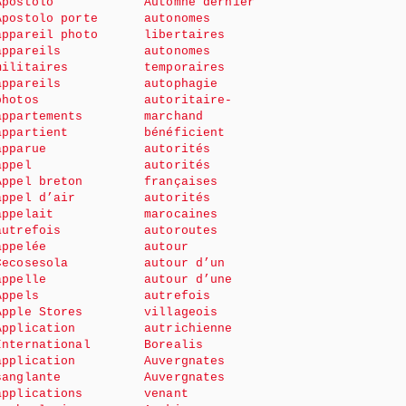
Apostolo
Automne dernier
Apostolo porte
autonomes
appareil photo
libertaires
appareils
autonomes
militaires
temporaires
appareils
autophagie
photos
autoritaire-
appartements
marchand
appartient
bénéficient
apparue
autorités
appel
autorités
Appel breton
françaises
appel d’air
autorités
appelait
marocaines
autrefois
autoroutes
appelée
autour
Cecosesola
autour d’un
appelle
autour d’une
Appels
autrefois
Apple Stores
villageois
Application
autrichienne
International
Borealis
application
Auvergnates
sanglante
Auvergnates
applications
venant