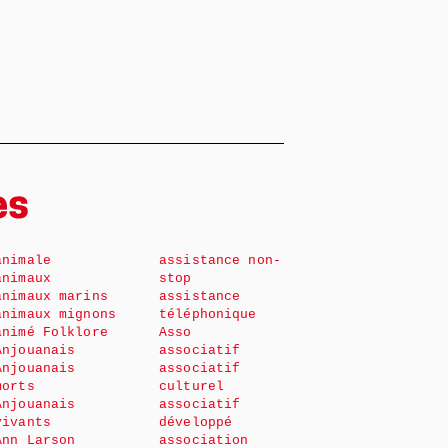
es
animale
assistance non-
animaux
stop
animaux marins
assistance
animaux mignons
téléphonique
animé Folklore
Asso
Anjouanais
associatif
Anjouanais
associatif
morts
culturel
Anjouanais
associatif
vivants
développé
Ann Larson
association