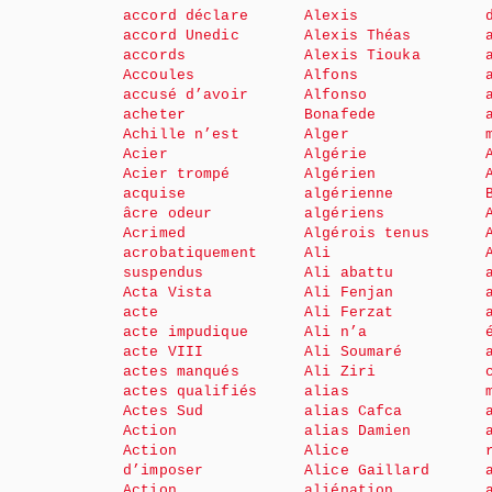
accord déclare
Alexis
accord Unedic
Alexis Théas
accords
Alexis Tiouka
Accoules
Alfons
accusé d’avoir
Alfonso
acheter
Bonafede
Achille n’est
Alger
Acier
Algérie
Acier trompé
Algérien
acquise
algérienne
âcre odeur
algériens
Acrimed
Algérois tenus
acrobatiquement
Ali
suspendus
Ali abattu
Acta Vista
Ali Fenjan
acte
Ali Ferzat
acte impudique
Ali n’a
acte VIII
Ali Soumaré
actes manqués
Ali Ziri
actes qualifiés
alias
Actes Sud
alias Cafca
Action
alias Damien
Action
Alice
d’imposer
Alice Gaillard
Action
aliénation