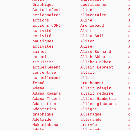
Graphique
quotidienne
Action s’est
align
actionnaires
alimentaire
actions
Aline
actions CQFD
Archimbaud
activités
Aliot
activités
Aliou Sall
nautiques
Alison
activités
Alizé
saines
Alizé Bernard
actuel
Allah Akbar
titulaire
Allahou akbar
actuellement
Allain Leprest
concentrée
allait
actuellement
allait
fermé
cruchement
Adama
allait réagir
Adama Kamara
allait réduire
Adama Traoré
allées Gambetta
Adaptation
allées glauques
Adaptation
Allègre
graphique
Allemagne
Adélaïde
allemande
Mukantabana
arrivée