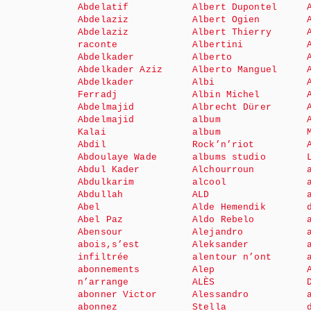
Abdelatif
Albert Dupontel
Abdelaziz
Albert Ogien
Abdelaziz
Albert Thierry
raconte
Albertini
Abdelkader
Alberto
Abdelkader Aziz
Alberto Manguel
Abdelkader
Albi
Ferradj
Albin Michel
Abdelmajid
Albrecht Dürer
Abdelmajid
album
Kalai
album
Abdil
Rock’n’riot
Abdoulaye Wade
albums studio
Abdul Kader
Alchourroun
Abdulkarim
alcool
Abdullah
ALD
Abel
Alde Hemendik
Abel Paz
Aldo Rebelo
Abensour
Alejandro
abois,s’est
Aleksander
infiltrée
alentour n’ont
abonnements
Alep
n’arrange
ALÈS
abonner Victor
Alessandro
abonnez
Stella