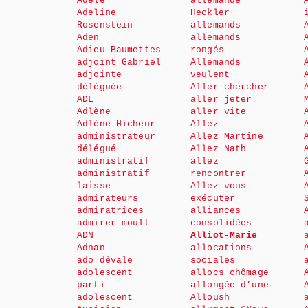
Adèle
allemande
Adeline
Heckler
Rosenstein
allemands
Aden
allemands
Adieu Baumettes
rongés
adjoint Gabriel
Allemands
adjointe
veulent
déléguée
Aller chercher
ADL
aller jeter
Adlène
aller vite
Adlène Hicheur
Allez
administrateur
Allez Martine
délégué
Allez Nath
administratif
allez
administratif
rencontrer
laisse
Allez-vous
admirateurs
exécuter
admiratrices
alliances
admirer moult
consolidées
ADN
Alliot-Marie
Adnan
allocations
ado dévale
sociales
adolescent
allocs chômage
parti
allongée d’une
adolescent
Alloush