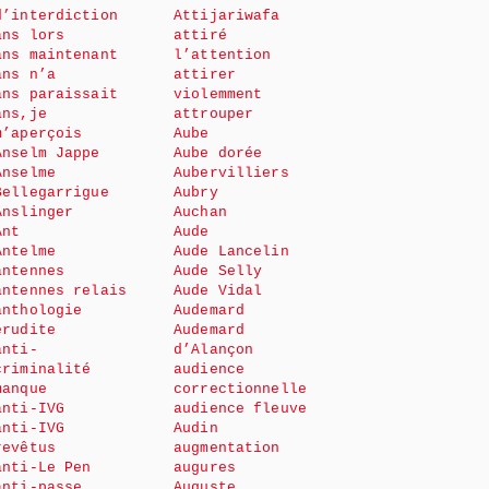
d’interdiction
Attijariwafa
ans lors
attiré
ans maintenant
l’attention
ans n’a
attirer
ans paraissait
violemment
ans,je
attrouper
m’aperçois
Aube
Anselm Jappe
Aube dorée
Anselme
Aubervilliers
Bellegarrigue
Aubry
Anslinger
Auchan
Ant
Aude
Antelme
Aude Lancelin
antennes
Aude Selly
antennes relais
Aude Vidal
anthologie
Audemard
érudite
Audemard
anti-
d’Alançon
criminalité
audience
manque
correctionnelle
anti-IVG
audience fleuve
anti-IVG
Audin
revêtus
augmentation
anti-Le Pen
augures
anti-passe
Auguste