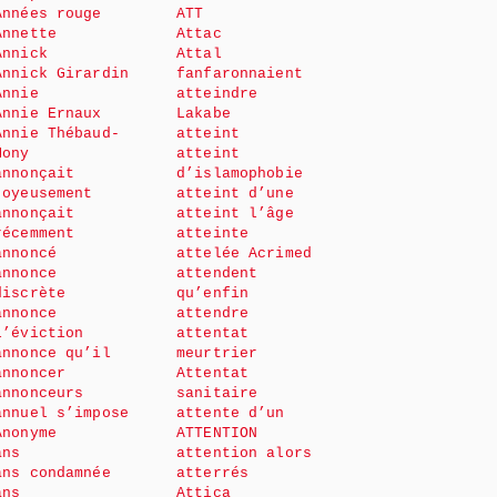
Années rouge
ATT
Annette
Attac
Annick
Attal
Annick Girardin
fanfaronnaient
Annie
atteindre
Annie Ernaux
Lakabe
Annie Thébaud-
atteint
Mony
atteint
annonçait
d’islamophobie
joyeusement
atteint d’une
annonçait
atteint l’âge
récemment
atteinte
annoncé
attelée Acrimed
annonce
attendent
discrète
qu’enfin
annonce
attendre
l’éviction
attentat
annonce qu’il
meurtrier
annoncer
Attentat
annonceurs
sanitaire
annuel s’impose
attente d’un
Anonyme
ATTENTION
ans
attention alors
ans condamnée
atterrés
ans
Attica