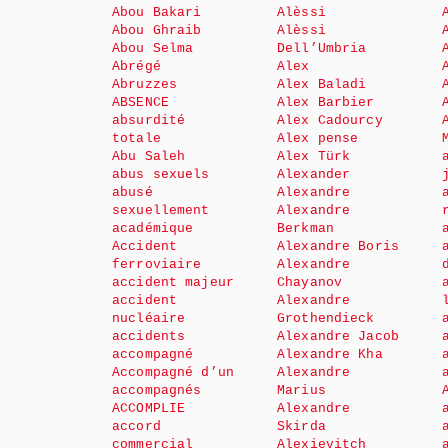
Abou Bakari
Alèssi
Abou Ghraib
Alèssi
Abou Selma
Dell’Umbria
Abrégé
Alex
Abruzzes
Alex Baladi
ABSENCE
Alex Barbier
absurdité
Alex Cadourcy
totale
Alex pense
Abu Saleh
Alex Türk
abus sexuels
Alexander
abusé
Alexandre
sexuellement
Alexandre
académique
Berkman
Accident
Alexandre Boris
ferroviaire
Alexandre
accident majeur
Chayanov
accident
Alexandre
nucléaire
Grothendieck
accidents
Alexandre Jacob
accompagné
Alexandre Kha
Accompagné d’un
Alexandre
accompagnés
Marius
ACCOMPLIE
Alexandre
accord
Skirda
commercial
Alexievitch