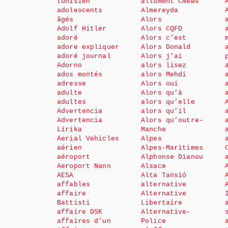
tunisien
allument CNews
adolescents
Almereyda
âgés
Alors
Adolf Hitler
Alors CQFD
adoré
Alors c’est
adore expliquer
Alors Donald
adoré journal
Alors j’ai
Adorno
alors lisez
ados montés
alors Mehdi
adresse
Alors oui
adulte
Alors qu’à
adultes
alors qu’elle
Advertencia
alors qu’il
Advertencia
Alors qu’outre-
Lirika
Manche
Aerial Vehicles
Alpes
aérien
Alpes-Maritimes
aéroport
Alphonse Dianou
Aeroport Nann
Alsace
AESA
Alta Tansió
affables
alternative
affaire
Alternative
Battisti
Libertaire
affaire DSK
Alternative-
affaires d’un
Police