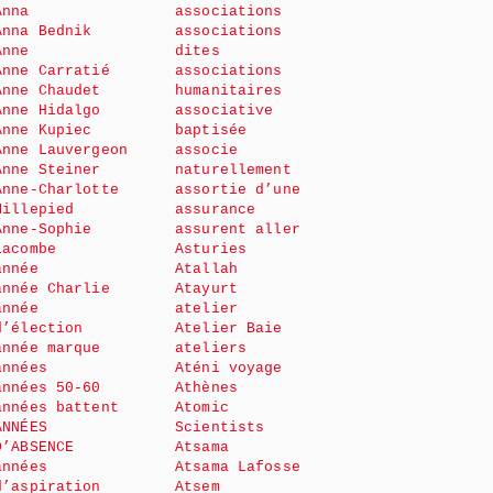
Anna
associations
Anna Bednik
associations
Anne
dites
Anne Carratié
associations
Anne Chaudet
humanitaires
Anne Hidalgo
associative
Anne Kupiec
baptisée
Anne Lauvergeon
associe
Anne Steiner
naturellement
Anne-Charlotte
assortie d’une
Millepied
assurance
Anne-Sophie
assurent aller
Lacombe
Asturies
année
Atallah
année Charlie
Atayurt
année
atelier
d’élection
Atelier Baie
année marque
ateliers
années
Aténi voyage
années 50-60
Athènes
années battent
Atomic
ANNÉES
Scientists
D’ABSENCE
Atsama
années
Atsama Lafosse
d’aspiration
Atsem