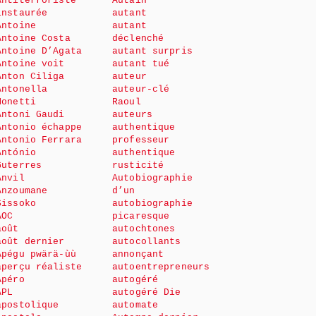
Antiterroriste
Autain
instaurée
autant
Antoine
autant
Antoine Costa
déclenché
Antoine D’Agata
autant surpris
Antoine voit
autant tué
Anton Ciliga
auteur
Antonella
auteur-clé
Monetti
Raoul
Antoni Gaudi
auteurs
Antonio échappe
authentique
Antonio Ferrara
professeur
António
authentique
Guterres
rusticité
Anvil
Autobiographie
Anzoumane
d’un
Sissoko
autobiographie
AOC
picaresque
août
autochtones
août dernier
autocollants
Apégu pwärä-ùù
annonçant
aperçu réaliste
autoentrepreneurs
Apéro
autogéré
APL
autogéré Die
apostolique
automate