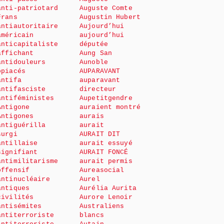
anti-patriotard
Auguste Comte
Frans
Augustin Hubert
antiautoritaire
Aujourd’hui
américain
aujourd’hui
anticapitaliste
députée
affichant
Aung San
antidouleurs
Aunoble
opiacés
AUPARAVANT
antifa
auparavant
antifasciste
directeur
antiféministes
Aupetitgendre
Antigone
auraient montré
Antigones
aurais
antiguérilla
aurait
surgi
AURAIT DIT
antillaise
aurait essuyé
signifiant
AURAIT FONCÉ
antimilitarisme
aurait permis
offensif
Aureasocial
antinucléaire
Aurel
antiques
Aurélia Aurita
civilités
Aurore Lenoir
antisémites
Australiens
antiterroriste
blancs