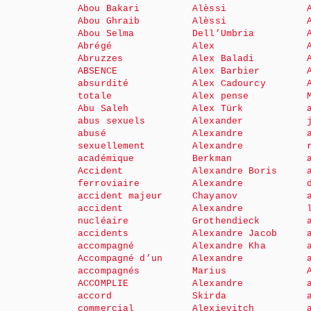
Abou Bakari
Alèssi
Abou Ghraib
Alèssi
Abou Selma
Dell’Umbria
Abrégé
Alex
Abruzzes
Alex Baladi
ABSENCE
Alex Barbier
absurdité
Alex Cadourcy
totale
Alex pense
Abu Saleh
Alex Türk
abus sexuels
Alexander
abusé
Alexandre
sexuellement
Alexandre
académique
Berkman
Accident
Alexandre Boris
ferroviaire
Alexandre
accident majeur
Chayanov
accident
Alexandre
nucléaire
Grothendieck
accidents
Alexandre Jacob
accompagné
Alexandre Kha
Accompagné d’un
Alexandre
accompagnés
Marius
ACCOMPLIE
Alexandre
accord
Skirda
commercial
Alexievitch