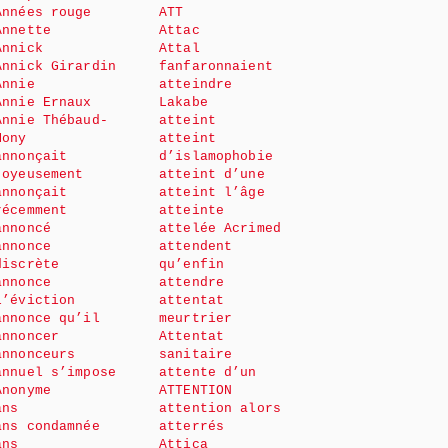
Années rouge
ATT
Annette
Attac
Annick
Attal
Annick Girardin
fanfaronnaient
Annie
atteindre
Annie Ernaux
Lakabe
Annie Thébaud-
atteint
Mony
atteint
annonçait
d’islamophobie
joyeusement
atteint d’une
annonçait
atteint l’âge
récemment
atteinte
annoncé
attelée Acrimed
annonce
attendent
discrète
qu’enfin
annonce
attendre
l’éviction
attentat
annonce qu’il
meurtrier
annoncer
Attentat
annonceurs
sanitaire
annuel s’impose
attente d’un
Anonyme
ATTENTION
ans
attention alors
ans condamnée
atterrés
ans
Attica