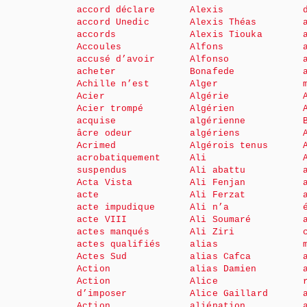
accord déclare
Alexis
accord Unedic
Alexis Théas
accords
Alexis Tiouka
Accoules
Alfons
accusé d’avoir
Alfonso
acheter
Bonafede
Achille n’est
Alger
Acier
Algérie
Acier trompé
Algérien
acquise
algérienne
âcre odeur
algériens
Acrimed
Algérois tenus
acrobatiquement
Ali
suspendus
Ali abattu
Acta Vista
Ali Fenjan
acte
Ali Ferzat
acte impudique
Ali n’a
acte VIII
Ali Soumaré
actes manqués
Ali Ziri
actes qualifiés
alias
Actes Sud
alias Cafca
Action
alias Damien
Action
Alice
d’imposer
Alice Gaillard
Action
aliénation