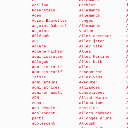
Adèle
allemande
Adeline
Heckler
Rosenstein
allemands
Aden
allemands
Adieu Baumettes
rongés
adjoint Gabriel
Allemands
adjointe
veulent
déléguée
Aller chercher
ADL
aller jeter
Adlène
aller vite
Adlène Hicheur
Allez
administrateur
Allez Martine
délégué
Allez Nath
administratif
allez
administratif
rencontrer
laisse
Allez-vous
admirateurs
exécuter
admiratrices
alliances
admirer moult
consolidées
ADN
Alliot-Marie
Adnan
allocations
ado dévale
sociales
adolescent
allocs chômage
parti
allongée d’une
adolescent
Alloush