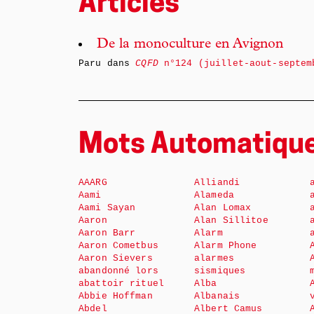
Articles
De la monoculture en Avignon
Paru dans
CQFD
n°124 (juillet-aout-septem
Mots Automatiqu
AAARG
Alliandi
Aami
Alameda
Aami Sayan
Alan Lomax
Aaron
Alan Sillitoe
Aaron Barr
Alarm
Aaron Cometbus
Alarm Phone
Aaron Sievers
alarmes
abandonné lors
sismiques
abattoir rituel
Alba
Abbie Hoffman
Albanais
Abdel
Albert Camus