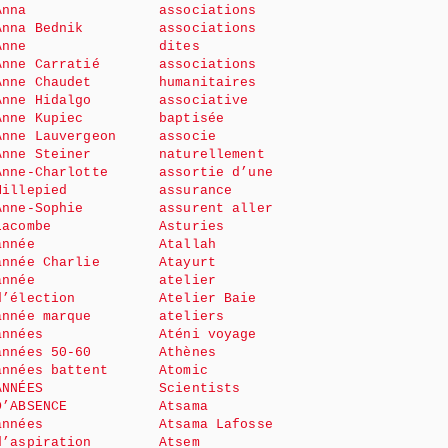
Anna
associations
Anna Bednik
associations
Anne
dites
Anne Carratié
associations
Anne Chaudet
humanitaires
Anne Hidalgo
associative
Anne Kupiec
baptisée
Anne Lauvergeon
associe
Anne Steiner
naturellement
Anne-Charlotte
assortie d’une
Millepied
assurance
Anne-Sophie
assurent aller
Lacombe
Asturies
année
Atallah
année Charlie
Atayurt
année
atelier
d’élection
Atelier Baie
année marque
ateliers
années
Aténi voyage
années 50-60
Athènes
années battent
Atomic
ANNÉES
Scientists
D’ABSENCE
Atsama
années
Atsama Lafosse
d’aspiration
Atsem