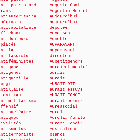
anti-patriotard
Auguste Comte
Frans
Augustin Hubert
antiautoritaire
Aujourd’hui
américain
aujourd’hui
anticapitaliste
députée
affichant
Aung San
antidouleurs
Aunoble
opiacés
AUPARAVANT
antifa
auparavant
antifasciste
directeur
antiféministes
Aupetitgendre
Antigone
auraient montré
Antigones
aurais
antiguérilla
aurait
surgi
AURAIT DIT
antillaise
aurait essuyé
signifiant
AURAIT FONCÉ
antimilitarisme
aurait permis
offensif
Aureasocial
antinucléaire
Aurel
antiques
Aurélia Aurita
civilités
Aurore Lenoir
antisémites
Australiens
antiterroriste
blancs