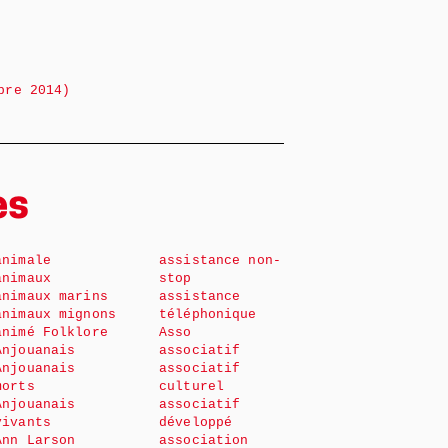
bre 2014)
es
animale
assistance non-
animaux
stop
animaux marins
assistance
animaux mignons
téléphonique
animé Folklore
Asso
Anjouanais
associatif
Anjouanais
associatif
morts
culturel
Anjouanais
associatif
vivants
développé
Ann Larson
association