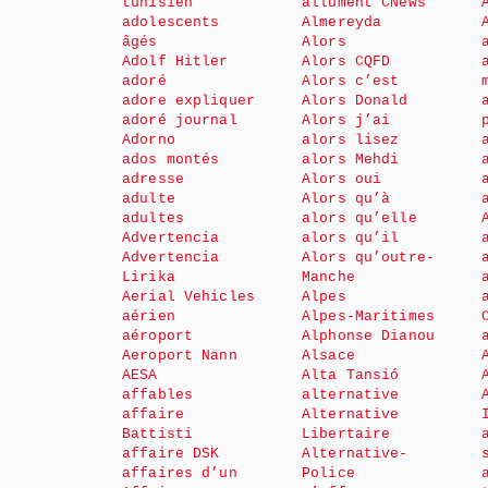
tunisien
allument CNews
adolescents
Almereyda
âgés
Alors
Adolf Hitler
Alors CQFD
adoré
Alors c’est
adore expliquer
Alors Donald
adoré journal
Alors j’ai
Adorno
alors lisez
ados montés
alors Mehdi
adresse
Alors oui
adulte
Alors qu’à
adultes
alors qu’elle
Advertencia
alors qu’il
Advertencia
Alors qu’outre-
Lirika
Manche
Aerial Vehicles
Alpes
aérien
Alpes-Maritimes
aéroport
Alphonse Dianou
Aeroport Nann
Alsace
AESA
Alta Tansió
affables
alternative
affaire
Alternative
Battisti
Libertaire
affaire DSK
Alternative-
affaires d’un
Police