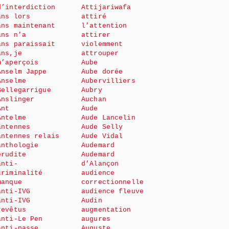
d’interdiction
Attijariwafa
ans lors
attiré
ans maintenant
l’attention
ans n’a
attirer
ans paraissait
violemment
ans,je
attrouper
m’aperçois
Aube
Anselm Jappe
Aube dorée
Anselme
Aubervilliers
Bellegarrigue
Aubry
Anslinger
Auchan
Ant
Aude
Antelme
Aude Lancelin
antennes
Aude Selly
antennes relais
Aude Vidal
anthologie
Audemard
érudite
Audemard
anti-
d’Alançon
criminalité
audience
manque
correctionnelle
anti-IVG
audience fleuve
anti-IVG
Audin
revêtus
augmentation
anti-Le Pen
augures
anti-passe
Auguste