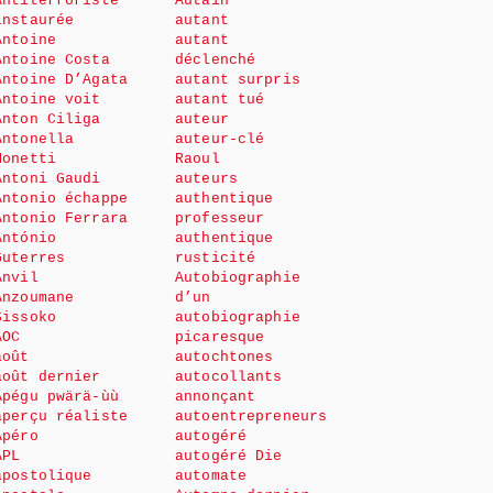
Antiterroriste
Autain
instaurée
autant
Antoine
autant
Antoine Costa
déclenché
Antoine D’Agata
autant surpris
Antoine voit
autant tué
Anton Ciliga
auteur
Antonella
auteur-clé
Monetti
Raoul
Antoni Gaudi
auteurs
Antonio échappe
authentique
Antonio Ferrara
professeur
António
authentique
Guterres
rusticité
Anvil
Autobiographie
Anzoumane
d’un
Sissoko
autobiographie
AOC
picaresque
août
autochtones
août dernier
autocollants
Apégu pwärä-ùù
annonçant
aperçu réaliste
autoentrepreneurs
Apéro
autogéré
APL
autogéré Die
apostolique
automate