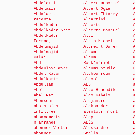
Abdelatif
Albert Dupontel
Abdelaziz
Albert Ogien
Abdelaziz
Albert Thierry
raconte
Albertini
Abdelkader
Alberto
Abdelkader Aziz
Alberto Manguel
Abdelkader
Albi
Ferradj
Albin Michel
Abdelmajid
Albrecht Dürer
Abdelmajid
album
Kalai
album
Abdil
Rock’n’riot
Abdoulaye Wade
albums studio
Abdul Kader
Alchourroun
Abdulkarim
alcool
Abdullah
ALD
Abel
Alde Hemendik
Abel Paz
Aldo Rebelo
Abensour
Alejandro
abois,s’est
Aleksander
infiltrée
alentour n’ont
abonnements
Alep
n’arrange
ALÈS
abonner Victor
Alessandro
abonnez
Stella