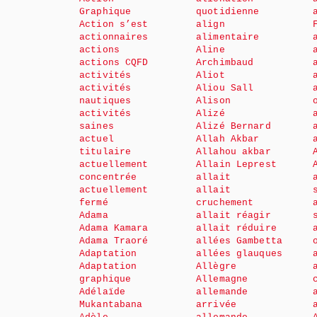
Graphique
quotidienne
Action s’est
align
actionnaires
alimentaire
actions
Aline
actions CQFD
Archimbaud
activités
Aliot
activités
Aliou Sall
nautiques
Alison
activités
Alizé
saines
Alizé Bernard
actuel
Allah Akbar
titulaire
Allahou akbar
actuellement
Allain Leprest
concentrée
allait
actuellement
allait
fermé
cruchement
Adama
allait réagir
Adama Kamara
allait réduire
Adama Traoré
allées Gambetta
Adaptation
allées glauques
Adaptation
Allègre
graphique
Allemagne
Adélaïde
allemande
Mukantabana
arrivée