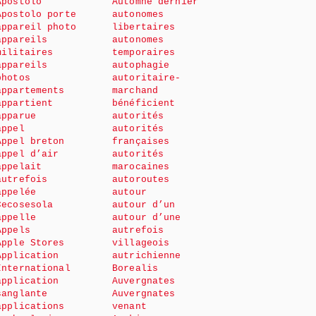
Apostolo
Automne dernier
Apostolo porte
autonomes
appareil photo
libertaires
appareils
autonomes
militaires
temporaires
appareils
autophagie
photos
autoritaire-
appartements
marchand
appartient
bénéficient
apparue
autorités
appel
autorités
Appel breton
françaises
appel d’air
autorités
appelait
marocaines
autrefois
autoroutes
appelée
autour
Cecosesola
autour d’un
appelle
autour d’une
Appels
autrefois
Apple Stores
villageois
Application
autrichienne
International
Borealis
application
Auvergnates
sanglante
Auvergnates
applications
venant