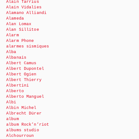
Alain Tarrius
Alain Vidalies
Alamano Alliandi
Alameda
Alan Lomax
Alan Sillitoe
Alarm
Alarm Phone
alarmes sismiques
Alba
Albanais
Albert Camus
Albert Dupontel
Albert Ogien
Albert Thierry
Albertini
Alberto
Alberto Manguel
Albi
Albin Michel
Albrecht Dürer
album
album Rock’n’riot
albums studio
Alchourroun