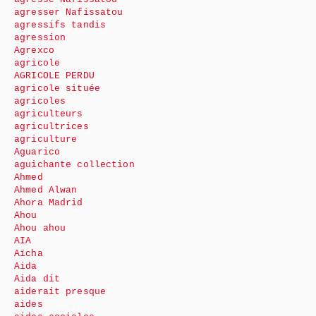
agresser Nafissatou
agressifs tandis
agression
Agrexco
agricole
AGRICOLE PERDU
agricole située
agricoles
agriculteurs
agricultrices
agriculture
Aguarico
aguichante collection
Ahmed
Ahmed Alwan
Ahora Madrid
Ahou
Ahou ahou
AIA
Aïcha
Aida
Aida dit
aiderait presque
aides