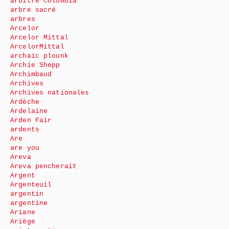
arbitre Colombia
arbre sacré
arbres
Arcelor
Arcelor Mittal
ArcelorMittal
archaïc plounk
Archie Shepp
Archimbaud
Archives
Archives nationales
Ardèche
Ardelaine
Arden Fair
ardents
Are
are you
Areva
Areva pencherait
Argent
Argenteuil
argentin
argentine
Ariane
Ariège