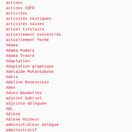
actions
actions CQFD
activités
activités nautiques
activités saines
actuel titulaire
actuellement concentrée
actuellement fermé
Adama
Adama Kamara
Adama Traoré
Adaptation
Adaptation graphique
Adélaïde Mukantabana
Adèle
Adeline Rosenstein
Aden
Adieu Baumettes
adjoint Gabriel
adjointe déléguée
ADL
Adlène
Adlène Hicheur
administrateur délégué
administratif