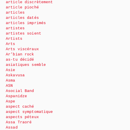
article discrètement
article pioché
articles
articles datés
articles imprimés
artistes
artistes soient
Artists
Arts
Arts viscéraux
Ar’bian rock
as-tu décidé
asiatiques semble
Asie
Askavusa
Asma
ASN
Asocial Band
Aspanidze
Aspe
aspect caché
aspect symptomatique
aspects péteux
Assa Traoré
Assad