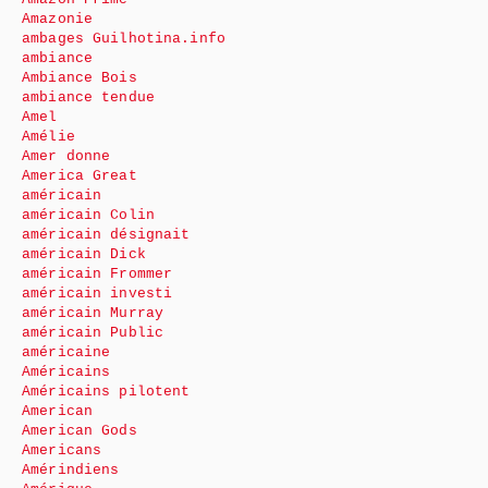
Amazonie
ambages Guilhotina.info
ambiance
Ambiance Bois
ambiance tendue
Amel
Amélie
Amer donne
America Great
américain
américain Colin
américain désignait
américain Dick
américain Frommer
américain investi
américain Murray
américain Public
américaine
Américains
Américains pilotent
American
American Gods
Americans
Amérindiens