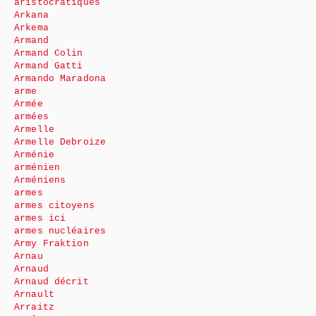
aristocratiques
Arkana
Arkema
Armand
Armand Colin
Armand Gatti
Armando Maradona
arme
Armée
armées
Armelle
Armelle Debroize
Arménie
arménien
Arméniens
armes
armes citoyens
armes ici
armes nucléaires
Army Fraktion
Arnau
Arnaud
Arnaud décrit
Arnault
Arraitz