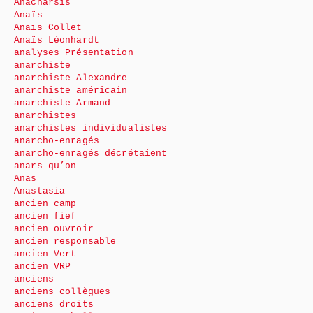
Anacharsis
Anaïs
Anaïs Collet
Anaïs Léonhardt
analyses Présentation
anarchiste
anarchiste Alexandre
anarchiste américain
anarchiste Armand
anarchistes
anarchistes individualistes
anarcho-enragés
anarcho-enragés décrétaient
anars qu’on
Anas
Anastasia
ancien camp
ancien fief
ancien ouvroir
ancien responsable
ancien Vert
ancien VRP
anciens
anciens collègues
anciens droits