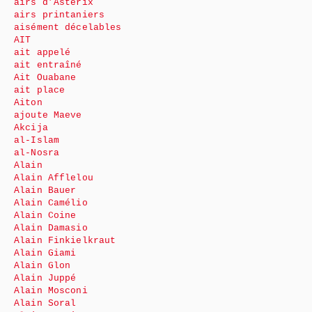
airs d’Astérix
airs printaniers
aisément décelables
AIT
ait appelé
ait entraîné
Ait Ouabane
ait place
Aiton
ajoute Maeve
Akcija
al-Islam
al-Nosra
Alain
Alain Afflelou
Alain Bauer
Alain Camélio
Alain Coine
Alain Damasio
Alain Finkielkraut
Alain Giami
Alain Glon
Alain Juppé
Alain Mosconi
Alain Soral