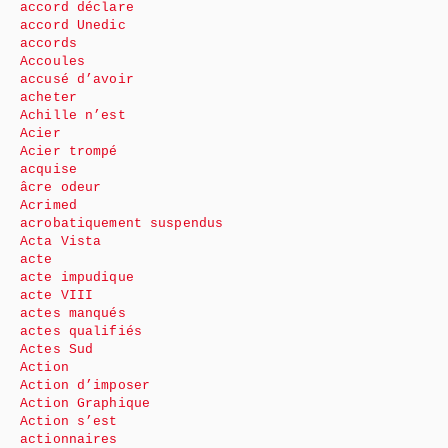
accord déclare
accord Unedic
accords
Accoules
accusé d’avoir
acheter
Achille n’est
Acier
Acier trompé
acquise
âcre odeur
Acrimed
acrobatiquement suspendus
Acta Vista
acte
acte impudique
acte VIII
actes manqués
actes qualifiés
Actes Sud
Action
Action d’imposer
Action Graphique
Action s’est
actionnaires