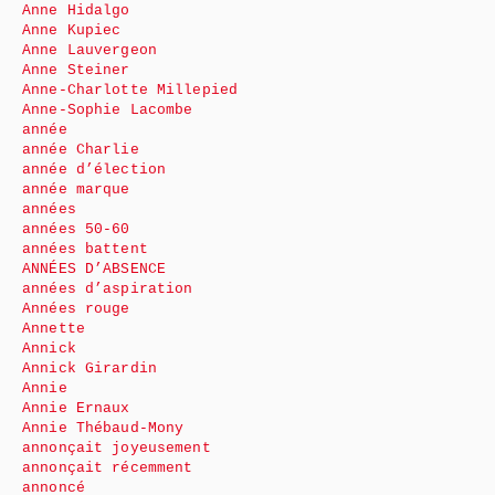
Anne Hidalgo
Anne Kupiec
Anne Lauvergeon
Anne Steiner
Anne-Charlotte Millepied
Anne-Sophie Lacombe
année
année Charlie
année d’élection
année marque
années
années 50-60
années battent
ANNÉES D’ABSENCE
années d’aspiration
Années rouge
Annette
Annick
Annick Girardin
Annie
Annie Ernaux
Annie Thébaud-Mony
annonçait joyeusement
annonçait récemment
annoncé