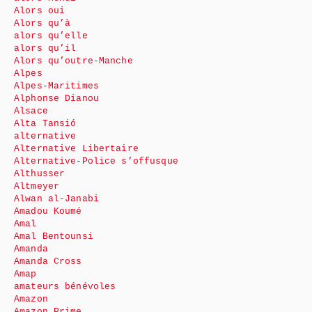
Alors oui
Alors qu’à
alors qu’elle
alors qu’il
Alors qu’outre-Manche
Alpes
Alpes-Maritimes
Alphonse Dianou
Alsace
Alta Tansió
alternative
Alternative Libertaire
Alternative-Police s’offusque
Althusser
Altmeyer
Alwan al-Janabi
Amadou Koumé
Amal
Amal Bentounsi
Amanda
Amanda Cross
Amap
amateurs bénévoles
Amazon
Amazon Prime