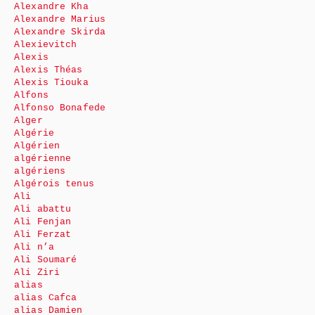
Alexandre Kha
Alexandre Marius
Alexandre Skirda
Alexievitch
Alexis
Alexis Théas
Alexis Tiouka
Alfons
Alfonso Bonafede
Alger
Algérie
Algérien
algérienne
algériens
Algérois tenus
Ali
Ali abattu
Ali Fenjan
Ali Ferzat
Ali n’a
Ali Soumaré
Ali Ziri
alias
alias Cafca
alias Damien