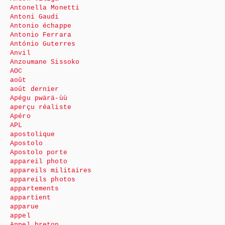
Antonella Monetti
Antoni Gaudi
Antonio échappe
Antonio Ferrara
António Guterres
Anvil
Anzoumane Sissoko
AOC
août
août dernier
Apégu pwärä-ùù
aperçu réaliste
Apéro
APL
apostolique
Apostolo
Apostolo porte
appareil photo
appareils militaires
appareils photos
appartements
appartient
apparue
appel
Appel breton