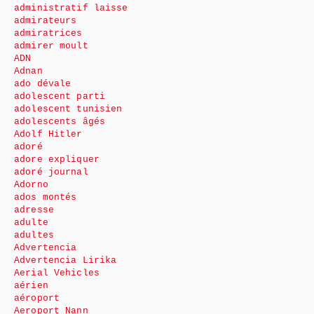
administratif laisse
admirateurs
admiratrices
admirer moult
ADN
Adnan
ado dévale
adolescent parti
adolescent tunisien
adolescents âgés
Adolf Hitler
adoré
adore expliquer
adoré journal
Adorno
ados montés
adresse
adulte
adultes
Advertencia
Advertencia Lirika
Aerial Vehicles
aérien
aéroport
Aeroport Nann