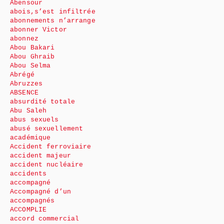
Abensour
abois,s’est infiltrée
abonnements n’arrange
abonner Victor
abonnez
Abou Bakari
Abou Ghraib
Abou Selma
Abrégé
Abruzzes
ABSENCE
absurdité totale
Abu Saleh
abus sexuels
abusé sexuellement
académique
Accident ferroviaire
accident majeur
accident nucléaire
accidents
accompagné
Accompagné d’un
accompagnés
ACCOMPLIE
accord commercial