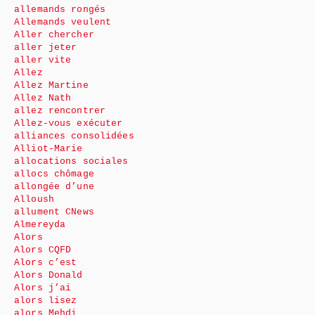
allemands rongés
Allemands veulent
Aller chercher
aller jeter
aller vite
Allez
Allez Martine
Allez Nath
allez rencontrer
Allez-vous exécuter
alliances consolidées
Alliot-Marie
allocations sociales
allocs chômage
allongée d’une
Alloush
allument CNews
Almereyda
Alors
Alors CQFD
Alors c’est
Alors Donald
Alors j’ai
alors lisez
alors Mehdi