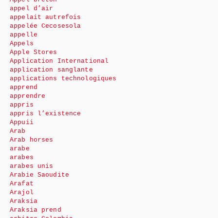
appel d’air
appelait autrefois
appelée Cecosesola
appelle
Appels
Apple Stores
Application International
application sanglante
applications technologiques
apprend
apprendre
appris
appris l’existence
Appuii
Arab
Arab horses
arabe
arabes
arabes unis
Arabie Saoudite
Arafat
Arajol
Araksia
Araksia prend