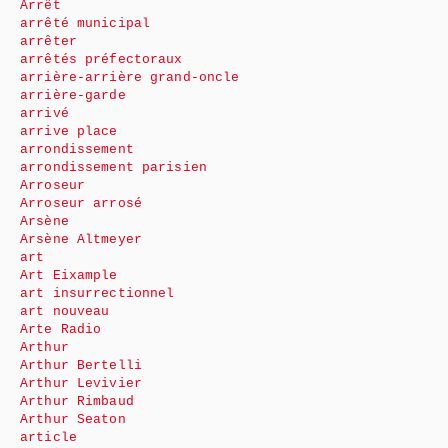
Arrêt
arrêté municipal
arrêter
arrêtés préfectoraux
arrière-arrière grand-oncle
arrière-garde
arrivé
arrive place
arrondissement
arrondissement parisien
Arroseur
Arroseur arrosé
Arsène
Arsène Altmeyer
art
Art Eixample
art insurrectionnel
art nouveau
Arte Radio
Arthur
Arthur Bertelli
Arthur Levivier
Arthur Rimbaud
Arthur Seaton
article