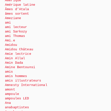
Amérique
Amérique latine
Âmes d’Atala
âmes sortent
Ameziane
ami
ami lecteur
ami Sarkozy
ami Thomas
Ami.e
Amidou
Amidou Château
Amie lectrice
Amin Allal
Amin Dada
Amine Bentounsi
amis
amis hommes
amis illustrateurs
Amnesty International
amont
ampoule
ampoules LED
Ana
anabaptistes