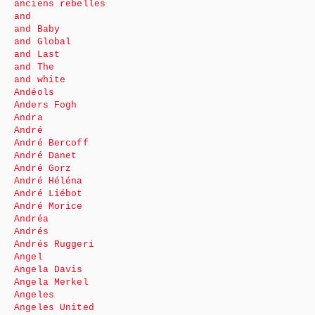
anciens rebelles
and
and Baby
and Global
and Last
and The
and white
Andéols
Anders Fogh
Andra
André
André Bercoff
André Danet
André Gorz
André Héléna
André Liébot
André Morice
Andréa
Andrés
Andrés Ruggeri
Angel
Angela Davis
Angela Merkel
Angeles
Angeles United