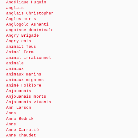
Angélique Huguin
anglais
anglais Christopher
Angles morts
Anglogold Ashanti
angoisse dominicale
Angry Brigade
Angry cats
animait feus
Animal Farm
animal irrationnel
animale
animaux
animaux marins
animaux mignons
animé Folklore
Anjouanais
Anjouanais morts
Anjouanais vivants
Ann Larson
Anna
Anna Bednik
Anne
Anne Carratié
Anne Chaudet