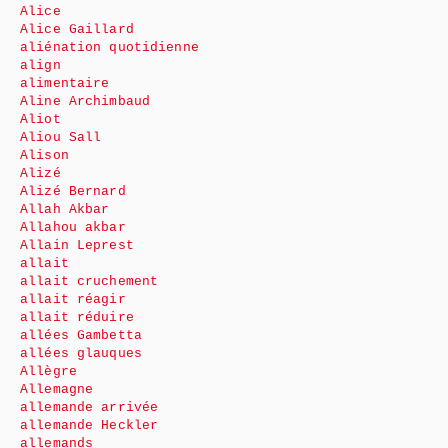
Alice
Alice Gaillard
aliénation quotidienne
align
alimentaire
Aline Archimbaud
Aliot
Aliou Sall
Alison
Alizé
Alizé Bernard
Allah Akbar
Allahou akbar
Allain Leprest
allait
allait cruchement
allait réagir
allait réduire
allées Gambetta
allées glauques
Allègre
Allemagne
allemande arrivée
allemande Heckler
allemands