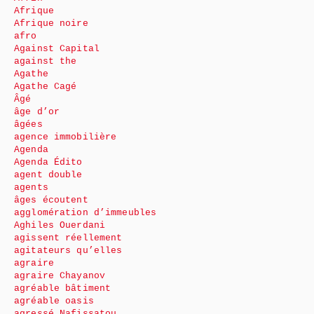
Afrique
Afrique noire
afro
Against Capital
against the
Agathe
Agathe Cagé
Âgé
âge d’or
âgées
agence immobilière
Agenda
Agenda Édito
agent double
agents
âges écoutent
agglomération d’immeubles
Aghiles Ouerdani
agissent réellement
agitateurs qu’elles
agraire
agraire Chayanov
agréable bâtiment
agréable oasis
agressé Nafissatou