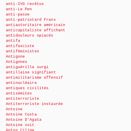
anti-IVG revêtus
anti-Le Pen
anti-passe
anti-patriotard Frans
antiautoritaire américain
anticapitaliste affichant
antidouleurs opiacés
antifa
antifasciste
antiféministes
Antigone
Antigones
antiguérilla surgi
antillaise signifiant
antimilitarisme offensif
antinucléaire
antiques civilités
antisémites
antiterroriste
Antiterroriste instaurée
Antoine
Antoine Costa
Antoine D’Agata
Antoine voit
Anton Ciliga