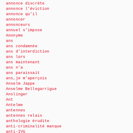
annonce discrète
annonce l’éviction
annonce qu’il
annoncer
annonceurs
annuel s’impose
Anonyme
ans
ans condamnée
ans d’interdiction
ans lors
ans maintenant
ans n’a
ans paraissait
ans,je m’aperçois
Anselm Jappe
Anselme Bellegarrigue
Anslinger
Ant
Antelme
antennes
antennes relais
anthologie érudite
anti-criminalité manque
anti-IVG