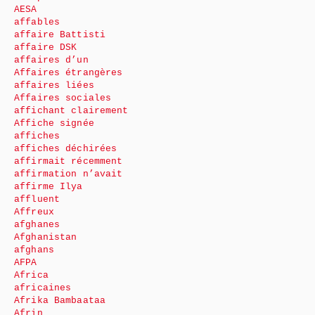
AESA
affables
affaire Battisti
affaire DSK
affaires d’un
Affaires étrangères
affaires liées
Affaires sociales
affichant clairement
Affiche signée
affiches
affiches déchirées
affirmait récemment
affirmation n’avait
affirme Ilya
affluent
Affreux
afghanes
Afghanistan
afghans
AFPA
Africa
africaines
Afrika Bambaataa
Afrin