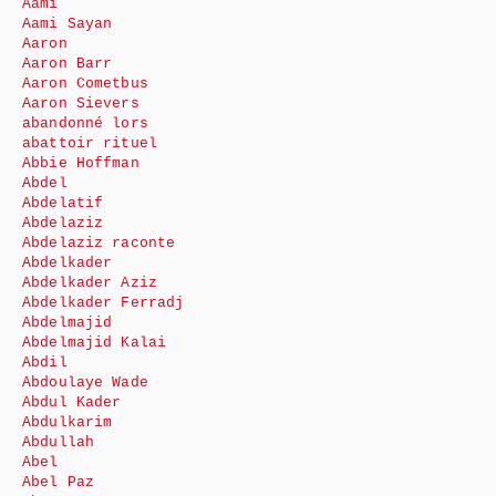
Aami
Aami Sayan
Aaron
Aaron Barr
Aaron Cometbus
Aaron Sievers
abandonné lors
abattoir rituel
Abbie Hoffman
Abdel
Abdelatif
Abdelaziz
Abdelaziz raconte
Abdelkader
Abdelkader Aziz
Abdelkader Ferradj
Abdelmajid
Abdelmajid Kalai
Abdil
Abdoulaye Wade
Abdul Kader
Abdulkarim
Abdullah
Abel
Abel Paz