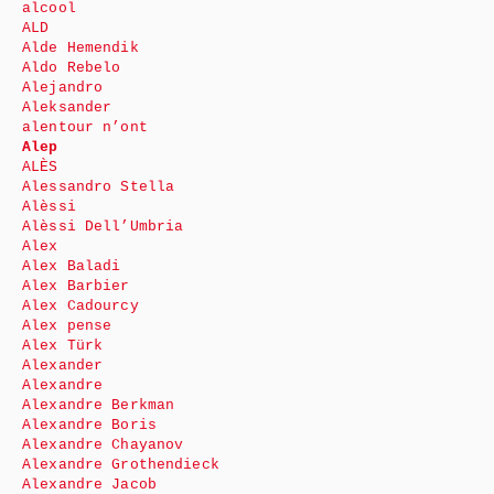
alcool
ALD
Alde Hemendik
Aldo Rebelo
Alejandro
Aleksander
alentour n’ont
Alep
ALÈS
Alessandro Stella
Alèssi
Alèssi Dell’Umbria
Alex
Alex Baladi
Alex Barbier
Alex Cadourcy
Alex pense
Alex Türk
Alexander
Alexandre
Alexandre Berkman
Alexandre Boris
Alexandre Chayanov
Alexandre Grothendieck
Alexandre Jacob