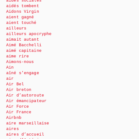
aides sociales
aidés tombent
Aidons Virgin
aient gagné
aient touché
ailleurs
ailleurs apocryphe
aimait autant
Aimé Bacchelli
aimé capitaine
aime rire
Aimons-nous
Ain
aîné s’engage
air
Air Bel
Air breton
Air d’autoroute
Air émancipateur
Air Force
Air France
Airbnb
aire marseillaise
aires
aires d’accueil