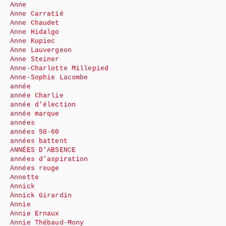
Anne
Anne Carratié
Anne Chaudet
Anne Hidalgo
Anne Kupiec
Anne Lauvergeon
Anne Steiner
Anne-Charlotte Millepied
Anne-Sophie Lacombe
année
année Charlie
année d’élection
année marque
années
années 50-60
années battent
ANNÉES D’ABSENCE
années d’aspiration
Années rouge
Annette
Annick
Annick Girardin
Annie
Annie Ernaux
Annie Thébaud-Mony