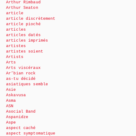
Arthur Rimbaud
Arthur Seaton
article
article discrètement
article pioché
articles
articles datés
articles imprimés
artistes
artistes soient
Artists
Arts
Arts viscéraux
Ar’bian rock
as-tu décidé
asiatiques semble
Asie
Askavusa
Asma
ASN
Asocial Band
Aspanidze
Aspe
aspect caché
aspect symptomatique