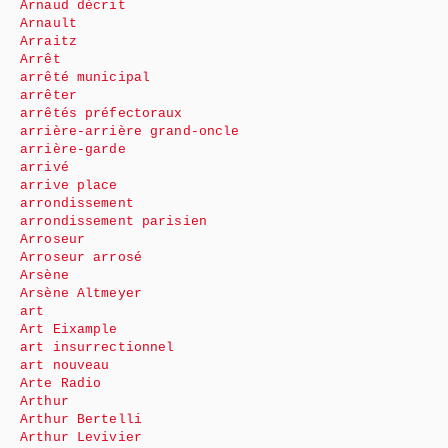
Arnaud décrit
Arnault
Arraitz
Arrêt
arrêté municipal
arrêter
arrêtés préfectoraux
arrière-arrière grand-oncle
arrière-garde
arrivé
arrive place
arrondissement
arrondissement parisien
Arroseur
Arroseur arrosé
Arsène
Arsène Altmeyer
art
Art Eixample
art insurrectionnel
art nouveau
Arte Radio
Arthur
Arthur Bertelli
Arthur Levivier