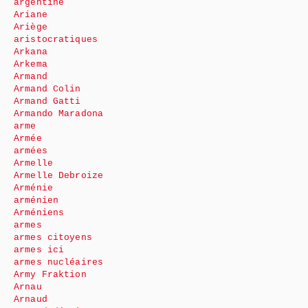
argentine
Ariane
Ariège
aristocratiques
Arkana
Arkema
Armand
Armand Colin
Armand Gatti
Armando Maradona
arme
Armée
armées
Armelle
Armelle Debroize
Arménie
arménien
Arméniens
armes
armes citoyens
armes ici
armes nucléaires
Army Fraktion
Arnau
Arnaud