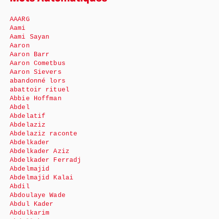
AAARG
Aami
Aami Sayan
Aaron
Aaron Barr
Aaron Cometbus
Aaron Sievers
abandonné lors
abattoir rituel
Abbie Hoffman
Abdel
Abdelatif
Abdelaziz
Abdelaziz raconte
Abdelkader
Abdelkader Aziz
Abdelkader Ferradj
Abdelmajid
Abdelmajid Kalai
Abdil
Abdoulaye Wade
Abdul Kader
Abdulkarim