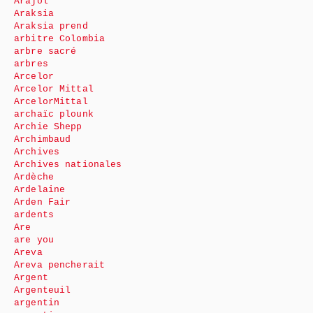
Arajol
Araksia
Araksia prend
arbitre Colombia
arbre sacré
arbres
Arcelor
Arcelor Mittal
ArcelorMittal
archaïc plounk
Archie Shepp
Archimbaud
Archives
Archives nationales
Ardèche
Ardelaine
Arden Fair
ardents
Are
are you
Areva
Areva pencherait
Argent
Argenteuil
argentin