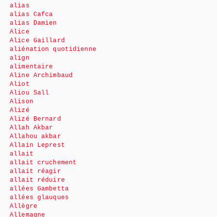
alias
alias Cafca
alias Damien
Alice
Alice Gaillard
aliénation quotidienne
align
alimentaire
Aline Archimbaud
Aliot
Aliou Sall
Alison
Alizé
Alizé Bernard
Allah Akbar
Allahou akbar
Allain Leprest
allait
allait cruchement
allait réagir
allait réduire
allées Gambetta
allées glauques
Allègre
Allemagne