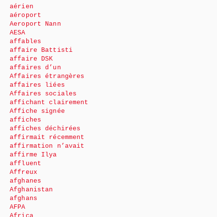
aérien
aéroport
Aeroport Nann
AESA
affables
affaire Battisti
affaire DSK
affaires d’un
Affaires étrangères
affaires liées
Affaires sociales
affichant clairement
Affiche signée
affiches
affiches déchirées
affirmait récemment
affirmation n’avait
affirme Ilya
affluent
Affreux
afghanes
Afghanistan
afghans
AFPA
Africa