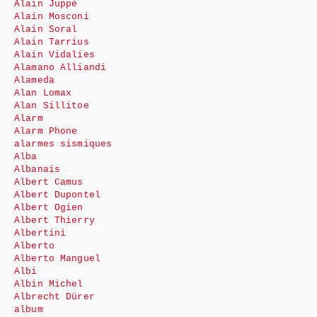
Alain Juppé
Alain Mosconi
Alain Soral
Alain Tarrius
Alain Vidalies
Alamano Alliandi
Alameda
Alan Lomax
Alan Sillitoe
Alarm
Alarm Phone
alarmes sismiques
Alba
Albanais
Albert Camus
Albert Dupontel
Albert Ogien
Albert Thierry
Albertini
Alberto
Alberto Manguel
Albi
Albin Michel
Albrecht Dürer
album