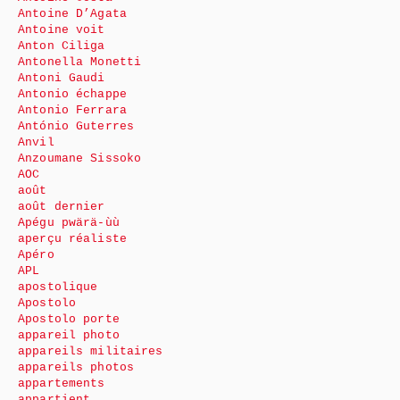
Antoine D’Agata
Antoine voit
Anton Ciliga
Antonella Monetti
Antoni Gaudi
Antonio échappe
Antonio Ferrara
António Guterres
Anvil
Anzoumane Sissoko
AOC
août
août dernier
Apégu pwärä-ùù
aperçu réaliste
Apéro
APL
apostolique
Apostolo
Apostolo porte
appareil photo
appareils militaires
appareils photos
appartements
appartient