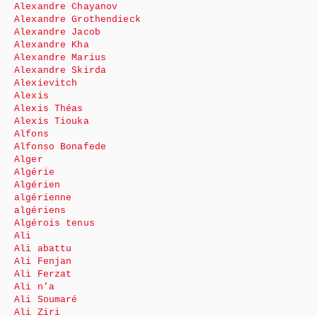
Alexandre Chayanov
Alexandre Grothendieck
Alexandre Jacob
Alexandre Kha
Alexandre Marius
Alexandre Skirda
Alexievitch
Alexis
Alexis Théas
Alexis Tiouka
Alfons
Alfonso Bonafede
Alger
Algérie
Algérien
algérienne
algériens
Algérois tenus
Ali
Ali abattu
Ali Fenjan
Ali Ferzat
Ali n’a
Ali Soumaré
Ali Ziri