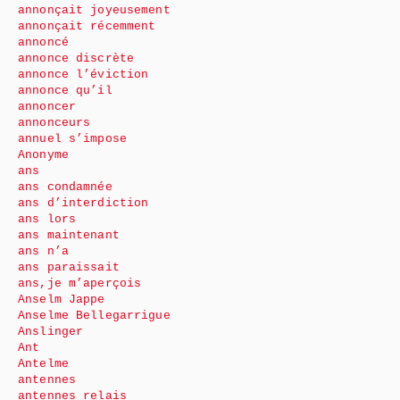
annonçait joyeusement
annonçait récemment
annoncé
annonce discrète
annonce l’éviction
annonce qu’il
annoncer
annonceurs
annuel s’impose
Anonyme
ans
ans condamnée
ans d’interdiction
ans lors
ans maintenant
ans n’a
ans paraissait
ans,je m’aperçois
Anselm Jappe
Anselme Bellegarrigue
Anslinger
Ant
Antelme
antennes
antennes relais