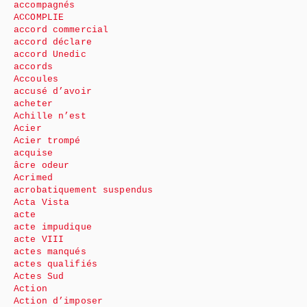
accompagnés
ACCOMPLIE
accord commercial
accord déclare
accord Unedic
accords
Accoules
accusé d’avoir
acheter
Achille n’est
Acier
Acier trompé
acquise
âcre odeur
Acrimed
acrobatiquement suspendus
Acta Vista
acte
acte impudique
acte VIII
actes manqués
actes qualifiés
Actes Sud
Action
Action d’imposer