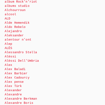
album Rock’n’riot
albums studio
Alchourroun
alcool
ALD
Alde Hemendik
Aldo Rebelo
Alejandro
Aleksander
alentour n’ont
Alep
ALÈS
Alessandro Stella
Alèssi
Alèssi Dell’Umbria
Alex
Alex Baladi
Alex Barbier
Alex Cadourcy
Alex pense
Alex Türk
Alexander
Alexandre
Alexandre Berkman
Alexandre Boris