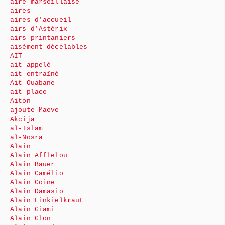
aire marseillaise
aires
aires d’accueil
airs d’Astérix
airs printaniers
aisément décelables
AIT
ait appelé
ait entraîné
Ait Ouabane
ait place
Aiton
ajoute Maeve
Akcija
al-Islam
al-Nosra
Alain
Alain Afflelou
Alain Bauer
Alain Camélio
Alain Coine
Alain Damasio
Alain Finkielkraut
Alain Giami
Alain Glon