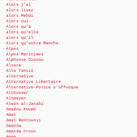
Alors j’ai
alors lisez
alors Mehdi
Alors oui
Alors qu’à
alors qu’elle
alors qu’il
Alors qu’outre-Manche
Alpes
Alpes-Maritimes
Alphonse Dianou
Alsace
Alta Tansió
alternative
Alternative Libertaire
Alternative-Police s’offusque
Althusser
Altmeyer
Alwan al-Janabi
Amadou Koumé
Amal
Amal Bentounsi
Amanda
Amanda Cross
Amap