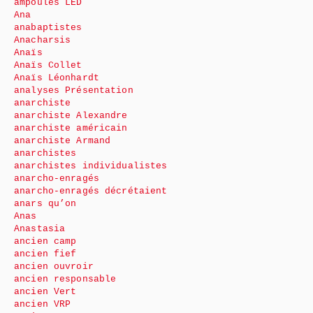
ampoules LED
Ana
anabaptistes
Anacharsis
Anaïs
Anaïs Collet
Anaïs Léonhardt
analyses Présentation
anarchiste
anarchiste Alexandre
anarchiste américain
anarchiste Armand
anarchistes
anarchistes individualistes
anarcho-enragés
anarcho-enragés décrétaient
anars qu’on
Anas
Anastasia
ancien camp
ancien fief
ancien ouvroir
ancien responsable
ancien Vert
ancien VRP