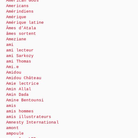
American Gods
Americans
Amérindiens
Amérique
Amérique latine
Âmes d’Atala
âmes sortent
Ameziane
ami
ami lecteur
ami Sarkozy
ami Thomas
Ami.e
Amidou
Amidou Château
Amie lectrice
Amin Allal
Amin Dada
Amine Bentounsi
amis
amis hommes
amis illustrateurs
Amnesty International
amont
ampoule