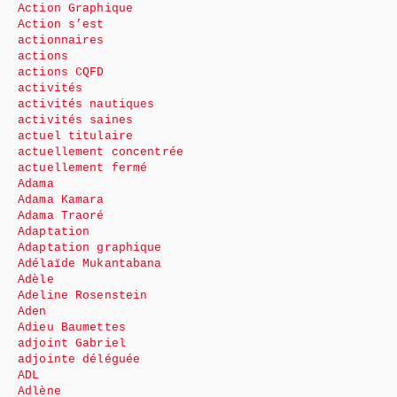
Action Graphique
Action s’est
actionnaires
actions
actions CQFD
activités
activités nautiques
activités saines
actuel titulaire
actuellement concentrée
actuellement fermé
Adama
Adama Kamara
Adama Traoré
Adaptation
Adaptation graphique
Adélaïde Mukantabana
Adèle
Adeline Rosenstein
Aden
Adieu Baumettes
adjoint Gabriel
adjointe déléguée
ADL
Adlène