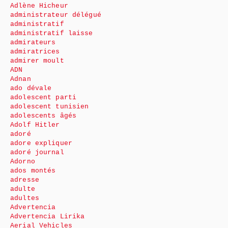
Adlène Hicheur
administrateur délégué
administratif
administratif laisse
admirateurs
admiratrices
admirer moult
ADN
Adnan
ado dévale
adolescent parti
adolescent tunisien
adolescents âgés
Adolf Hitler
adoré
adore expliquer
adoré journal
Adorno
ados montés
adresse
adulte
adultes
Advertencia
Advertencia Lirika
Aerial Vehicles