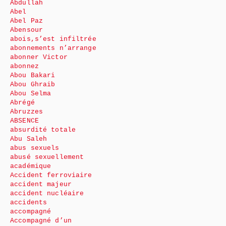
Abdullah
Abel
Abel Paz
Abensour
abois,s’est infiltrée
abonnements n’arrange
abonner Victor
abonnez
Abou Bakari
Abou Ghraib
Abou Selma
Abrégé
Abruzzes
ABSENCE
absurdité totale
Abu Saleh
abus sexuels
abusé sexuellement
académique
Accident ferroviaire
accident majeur
accident nucléaire
accidents
accompagné
Accompagné d’un