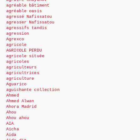
agréable bâtiment
agréable oasis
agressé Nafissatou
agresser Nafissatou
agressifs tandis
agression
Agrexco
agricole
AGRICOLE PERDU
agricole située
agricoles
agriculteurs
agricultrices
agriculture
Aguarico
aguichante collection
Ahmed
Ahmed Alwan
Ahora Madrid
Ahou
Ahou ahou
AIA
Aïcha
Aida