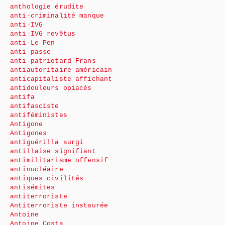
anthologie érudite
anti-criminalité manque
anti-IVG
anti-IVG revêtus
anti-Le Pen
anti-passe
anti-patriotard Frans
antiautoritaire américain
anticapitaliste affichant
antidouleurs opiacés
antifa
antifasciste
antiféministes
Antigone
Antigones
antiguérilla surgi
antillaise signifiant
antimilitarisme offensif
antinucléaire
antiques civilités
antisémites
antiterroriste
Antiterroriste instaurée
Antoine
Antoine Costa