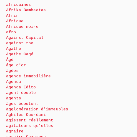
africaines
Afrika Bambaataa
Afrin
Afrique
Afrique noire
afro
Against Capital
against the
Agathe
Agathe Cagé
Âgé
âge d’or
âgées
agence immobilière
Agenda
Agenda Édito
agent double
agents
âges écoutent
agglomération d’immeubles
Aghiles Ouerdani
agissent réellement
agitateurs qu’elles
agraire
agraire Chayanov