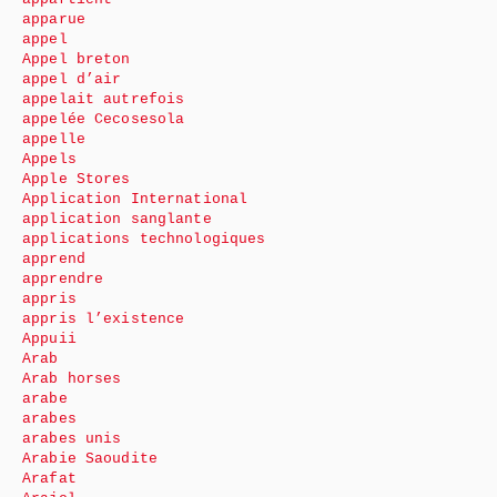
apparue
appel
Appel breton
appel d’air
appelait autrefois
appelée Cecosesola
appelle
Appels
Apple Stores
Application International
application sanglante
applications technologiques
apprend
apprendre
appris
appris l’existence
Appuii
Arab
Arab horses
arabe
arabes
arabes unis
Arabie Saoudite
Arafat