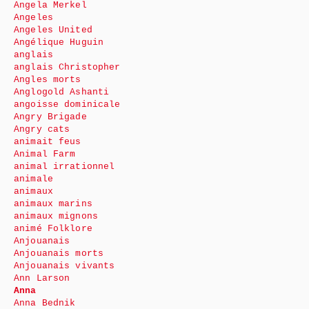
Angela Merkel
Angeles
Angeles United
Angélique Huguin
anglais
anglais Christopher
Angles morts
Anglogold Ashanti
angoisse dominicale
Angry Brigade
Angry cats
animait feus
Animal Farm
animal irrationnel
animale
animaux
animaux marins
animaux mignons
animé Folklore
Anjouanais
Anjouanais morts
Anjouanais vivants
Ann Larson
Anna
Anna Bednik