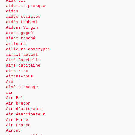
Aida dit
aiderait presque
aides
aides sociales
aidés tombent
Aidons Virgin
aient gagné
aient touché
ailleurs
ailleurs apocryphe
aimait autant
Aimé Bacchelli
aimé capitaine
aime rire
Aimons-nous
Ain
aîné s’engage
air
Air Bel
Air breton
Air d’autoroute
Air émancipateur
Air Force
Air France
Airbnb