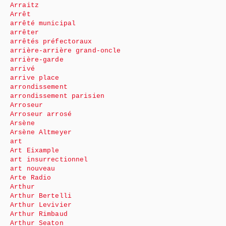
Arraitz
Arrêt
arrêté municipal
arrêter
arrêtés préfectoraux
arrière-arrière grand-oncle
arrière-garde
arrivé
arrive place
arrondissement
arrondissement parisien
Arroseur
Arroseur arrosé
Arsène
Arsène Altmeyer
art
Art Eixample
art insurrectionnel
art nouveau
Arte Radio
Arthur
Arthur Bertelli
Arthur Levivier
Arthur Rimbaud
Arthur Seaton