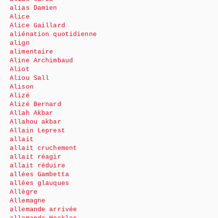
alias Damien
Alice
Alice Gaillard
aliénation quotidienne
align
alimentaire
Aline Archimbaud
Aliot
Aliou Sall
Alison
Alizé
Alizé Bernard
Allah Akbar
Allahou akbar
Allain Leprest
allait
allait cruchement
allait réagir
allait réduire
allées Gambetta
allées glauques
Allègre
Allemagne
allemande arrivée