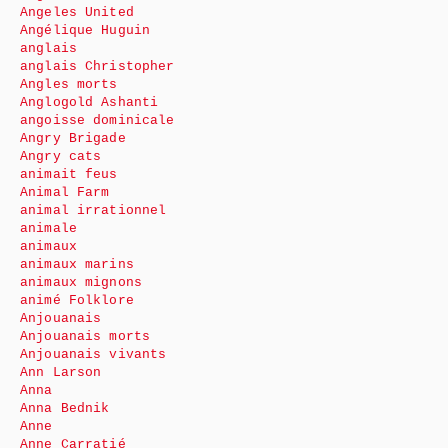
Angeles United
Angélique Huguin
anglais
anglais Christopher
Angles morts
Anglogold Ashanti
angoisse dominicale
Angry Brigade
Angry cats
animait feus
Animal Farm
animal irrationnel
animale
animaux
animaux marins
animaux mignons
animé Folklore
Anjouanais
Anjouanais morts
Anjouanais vivants
Ann Larson
Anna
Anna Bednik
Anne
Anne Carratié