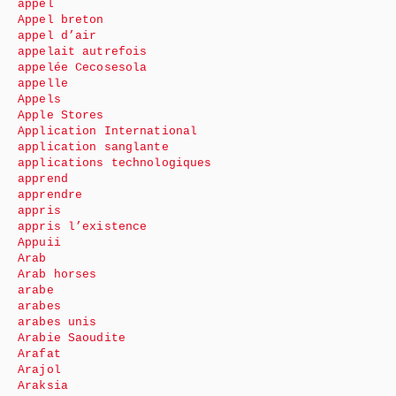
appel
Appel breton
appel d’air
appelait autrefois
appelée Cecosesola
appelle
Appels
Apple Stores
Application International
application sanglante
applications technologiques
apprend
apprendre
appris
appris l’existence
Appuii
Arab
Arab horses
arabe
arabes
arabes unis
Arabie Saoudite
Arafat
Arajol
Araksia