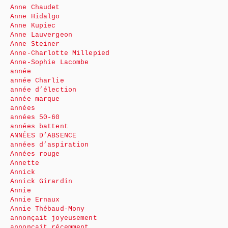
Anne Chaudet
Anne Hidalgo
Anne Kupiec
Anne Lauvergeon
Anne Steiner
Anne-Charlotte Millepied
Anne-Sophie Lacombe
année
année Charlie
année d’élection
année marque
années
années 50-60
années battent
ANNÉES D’ABSENCE
années d’aspiration
Années rouge
Annette
Annick
Annick Girardin
Annie
Annie Ernaux
Annie Thébaud-Mony
annonçait joyeusement
annonçait récemment