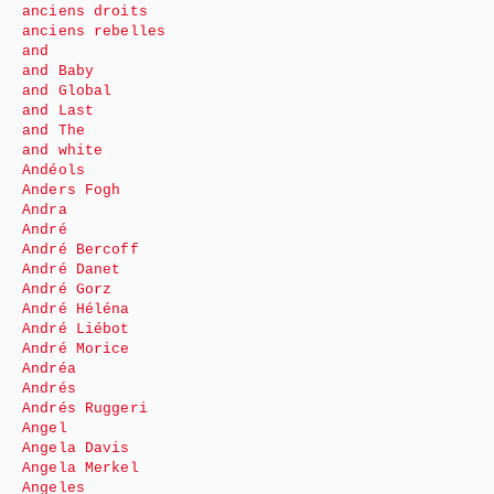
anciens droits
anciens rebelles
and
and Baby
and Global
and Last
and The
and white
Andéols
Anders Fogh
Andra
André
André Bercoff
André Danet
André Gorz
André Héléna
André Liébot
André Morice
Andréa
Andrés
Andrés Ruggeri
Angel
Angela Davis
Angela Merkel
Angeles