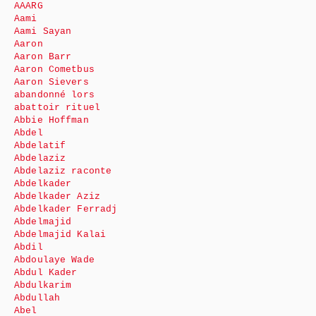
AAARG
Aami
Aami Sayan
Aaron
Aaron Barr
Aaron Cometbus
Aaron Sievers
abandonné lors
abattoir rituel
Abbie Hoffman
Abdel
Abdelatif
Abdelaziz
Abdelaziz raconte
Abdelkader
Abdelkader Aziz
Abdelkader Ferradj
Abdelmajid
Abdelmajid Kalai
Abdil
Abdoulaye Wade
Abdul Kader
Abdulkarim
Abdullah
Abel