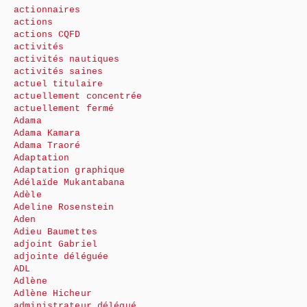
actionnaires
actions
actions CQFD
activités
activités nautiques
activités saines
actuel titulaire
actuellement concentrée
actuellement fermé
Adama
Adama Kamara
Adama Traoré
Adaptation
Adaptation graphique
Adélaïde Mukantabana
Adèle
Adeline Rosenstein
Aden
Adieu Baumettes
adjoint Gabriel
adjointe déléguée
ADL
Adlène
Adlène Hicheur
administrateur délégué