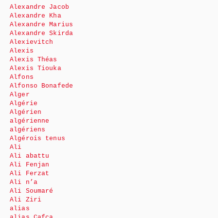
Alexandre Jacob
Alexandre Kha
Alexandre Marius
Alexandre Skirda
Alexievitch
Alexis
Alexis Théas
Alexis Tiouka
Alfons
Alfonso Bonafede
Alger
Algérie
Algérien
algérienne
algériens
Algérois tenus
Ali
Ali abattu
Ali Fenjan
Ali Ferzat
Ali n’a
Ali Soumaré
Ali Ziri
alias
alias Cafca