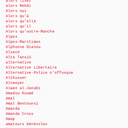
alors lisez
alors Mehdi
Alors oui
Alors qu’à
alors qu’elle
alors qu’il
Alors qu’outre-Manche
Alpes
Alpes-Maritimes
Alphonse Dianou
Alsace
Alta Tansió
alternative
Alternative Libertaire
Alternative-Police s’offusque
Althusser
Altmeyer
Alwan al-Janabi
Amadou Koumé
Amal
Amal Bentounsi
Amanda
Amanda Cross
Amap
amateurs bénévoles