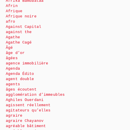
Afrika Bambaataa
Afrin
Afrique
Afrique noire
afro
Against Capital
against the
Agathe
Agathe Cagé
Âgé
âge d’or
âgées
agence immobilière
Agenda
Agenda Édito
agent double
agents
âges écoutent
agglomération d’immeubles
Aghiles Ouerdani
agissent réellement
agitateurs qu’elles
agraire
agraire Chayanov
agréable bâtiment