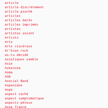
article
article discrètement
article pioché
articles
articles datés
articles imprimés
artistes
artistes soient
Artists
Arts
Arts viscéraux
Ar’bian rock
as-tu décidé
asiatiques semble
Asie
Askavusa
Asma
ASN
Asocial Band
Aspanidze
Aspe
aspect caché
aspect symptomatique
aspects péteux
Assa Traoré