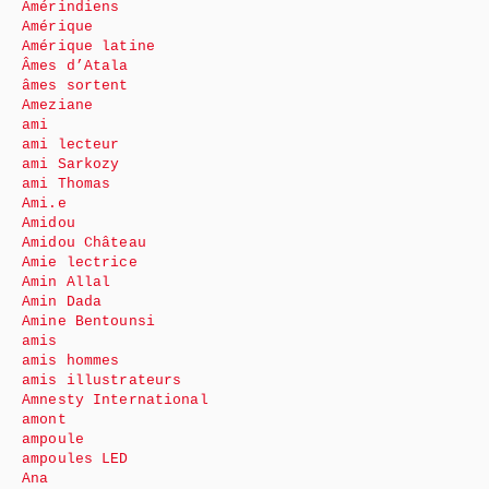
Amérindiens
Amérique
Amérique latine
Âmes d’Atala
âmes sortent
Ameziane
ami
ami lecteur
ami Sarkozy
ami Thomas
Ami.e
Amidou
Amidou Château
Amie lectrice
Amin Allal
Amin Dada
Amine Bentounsi
amis
amis hommes
amis illustrateurs
Amnesty International
amont
ampoule
ampoules LED
Ana