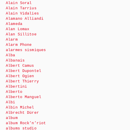
Alain Soral
Alain Tarrius
Alain Vidalies
Alamano Alliandi
Alameda
Alan Lomax
Alan Sillitoe
Alarm
Alarm Phone
alarmes sismiques
Alba
Albanais
Albert Camus
Albert Dupontel
Albert Ogien
Albert Thierry
Albertini
Alberto
Alberto Manguel
Albi
Albin Michel
Albrecht Dürer
album
album Rock’n’riot
albums studio