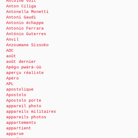
Antoine voit
Anton Ciliga
Antonella Monetti
Antoni Gaudi
Antonio échappe
Antonio Ferrara
António Guterres
Anvil
Anzoumane Sissoko
AOC
août
août dernier
Apégu pwärä-ùù
aperçu réaliste
Apéro
APL
apostolique
Apostolo
Apostolo porte
appareil photo
appareils militaires
appareils photos
appartements
appartient
apparue