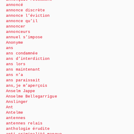
annoncé
annonce discrète
annonce l’éviction
annonce qu’il
annoncer
annonceurs
annuel s’impose
Anonyme
ans
ans condamnée
ans d’interdiction
ans lors
ans maintenant
ans n’a
ans paraissait
ans,je m’aperçois
Anselm Jappe
Anselme Bellegarrigue
Anslinger
Ant
Antelme
antennes
antennes relais
anthologie érudite