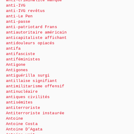
anti-criminalité manque
anti-IVG
anti-IVG revêtus
anti-Le Pen
anti-passe
anti-patriotard Frans
antiautoritaire américain
anticapitaliste affichant
antidouleurs opiacés
antifa
antifasciste
antiféministes
Antigone
Antigones
antiguérilla surgi
antillaise signifiant
antimilitarisme offensif
antinucléaire
antiques civilités
antisémites
antiterroriste
Antiterroriste instaurée
Antoine
Antoine Costa
Antoine D’Agata