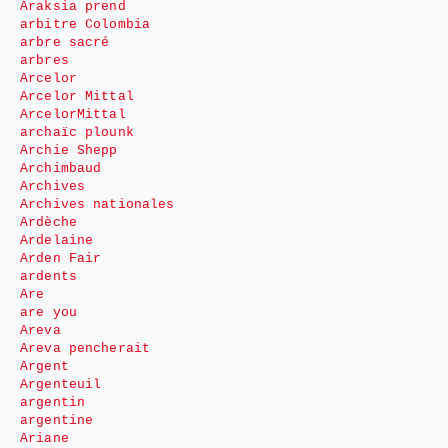
Araksia prend
arbitre Colombia
arbre sacré
arbres
Arcelor
Arcelor Mittal
ArcelorMittal
archaïc plounk
Archie Shepp
Archimbaud
Archives
Archives nationales
Ardèche
Ardelaine
Arden Fair
ardents
Are
are you
Areva
Areva pencherait
Argent
Argenteuil
argentin
argentine
Ariane