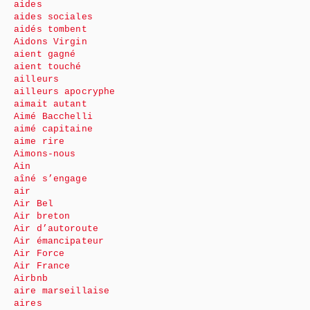
aides
aides sociales
aidés tombent
Aidons Virgin
aient gagné
aient touché
ailleurs
ailleurs apocryphe
aimait autant
Aimé Bacchelli
aimé capitaine
aime rire
Aimons-nous
Ain
aîné s’engage
air
Air Bel
Air breton
Air d’autoroute
Air émancipateur
Air Force
Air France
Airbnb
aire marseillaise
aires