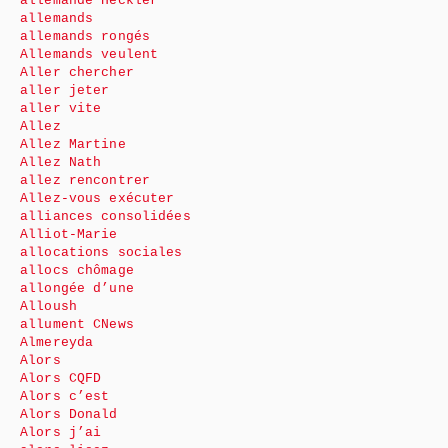
allemande Heckler
allemands
allemands rongés
Allemands veulent
Aller chercher
aller jeter
aller vite
Allez
Allez Martine
Allez Nath
allez rencontrer
Allez-vous exécuter
alliances consolidées
Alliot-Marie
allocations sociales
allocs chômage
allongée d’une
Alloush
allument CNews
Almereyda
Alors
Alors CQFD
Alors c’est
Alors Donald
Alors j’ai