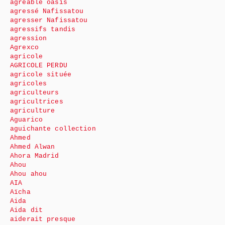
agréable oasis
agressé Nafissatou
agresser Nafissatou
agressifs tandis
agression
Agrexco
agricole
AGRICOLE PERDU
agricole située
agricoles
agriculteurs
agricultrices
agriculture
Aguarico
aguichante collection
Ahmed
Ahmed Alwan
Ahora Madrid
Ahou
Ahou ahou
AIA
Aïcha
Aida
Aida dit
aiderait presque