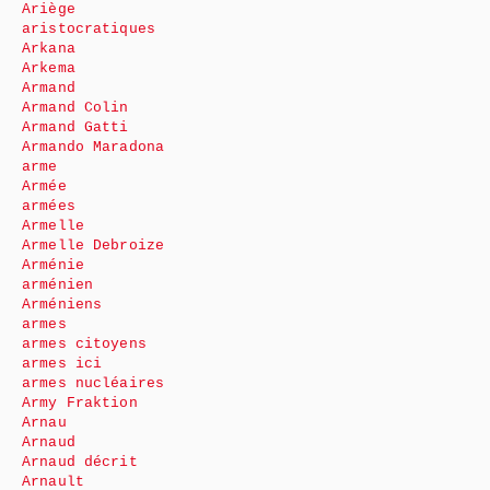
Ariège
aristocratiques
Arkana
Arkema
Armand
Armand Colin
Armand Gatti
Armando Maradona
arme
Armée
armées
Armelle
Armelle Debroize
Arménie
arménien
Arméniens
armes
armes citoyens
armes ici
armes nucléaires
Army Fraktion
Arnau
Arnaud
Arnaud décrit
Arnault