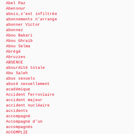
Abel Paz
Abensour
abois,s’est infiltrée
abonnements n’arrange
abonner Victor
abonnez
Abou Bakari
Abou Ghraib
Abou Selma
Abrégé
Abruzzes
ABSENCE
absurdité totale
Abu Saleh
abus sexuels
abusé sexuellement
académique
Accident ferroviaire
accident majeur
accident nucléaire
accidents
accompagné
Accompagné d’un
accompagnés
ACCOMPLIE