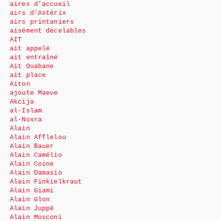
aires d’accueil
airs d’Astérix
airs printaniers
aisément décelables
AIT
ait appelé
ait entraîné
Ait Ouabane
ait place
Aiton
ajoute Maeve
Akcija
al-Islam
al-Nosra
Alain
Alain Afflelou
Alain Bauer
Alain Camélio
Alain Coine
Alain Damasio
Alain Finkielkraut
Alain Giami
Alain Glon
Alain Juppé
Alain Mosconi