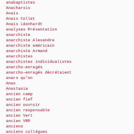
anabaptistes
Anacharsis
Anaïs
Anaïs Collet
Anaïs Léonhardt
analyses Présentation
anarchiste
anarchiste Alexandre
anarchiste américain
anarchiste Armand
anarchistes
anarchistes individualistes
anarcho-enragés
anarcho-enragés décrétaient
anars qu’on
Anas
Anastasia
ancien camp
ancien fief
ancien ouvroir
ancien responsable
ancien Vert
ancien VRP
anciens
anciens collègues