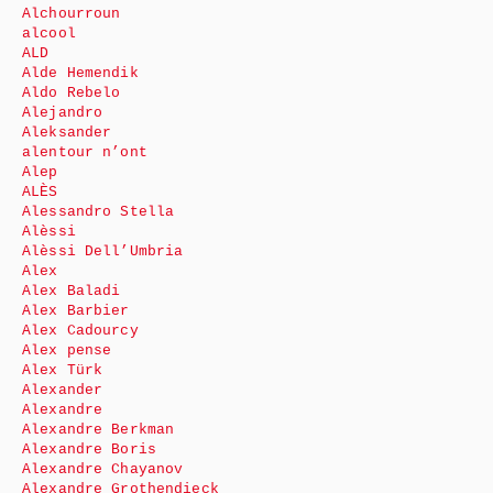
Alchourroun
alcool
ALD
Alde Hemendik
Aldo Rebelo
Alejandro
Aleksander
alentour n’ont
Alep
ALÈS
Alessandro Stella
Alèssi
Alèssi Dell’Umbria
Alex
Alex Baladi
Alex Barbier
Alex Cadourcy
Alex pense
Alex Türk
Alexander
Alexandre
Alexandre Berkman
Alexandre Boris
Alexandre Chayanov
Alexandre Grothendieck