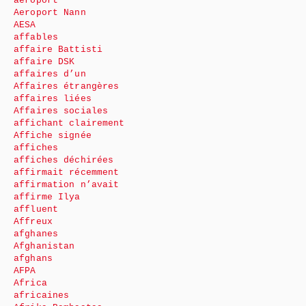
aéroport
Aeroport Nann
AESA
affables
affaire Battisti
affaire DSK
affaires d’un
Affaires étrangères
affaires liées
Affaires sociales
affichant clairement
Affiche signée
affiches
affiches déchirées
affirmait récemment
affirmation n’avait
affirme Ilya
affluent
Affreux
afghanes
Afghanistan
afghans
AFPA
Africa
africaines