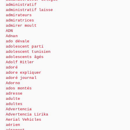
administratif
administratif laisse
admirateurs
admiratrices
admirer moult
ADN
Adnan
ado dévale
adolescent parti
adolescent tunisien
adolescents âgés
Adolf Hitler
adoré
adore expliquer
adoré journal
Adorno
ados montés
adresse
adulte
adultes
Advertencia
Advertencia Lirika
Aerial Vehicles
aérien