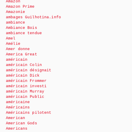
Amazon
Amazon Prime
Amazonie
ambages Guilhotina.info
ambiance
Ambiance Bois
ambiance tendue
Amel
Amélie
Amer donne
America Great
américain
américain Colin
américain désignait
américain Dick
américain Frommer
américain investi
américain Murray
américain Public
américaine
Américains
Américains pilotent
American
American Gods
Americans