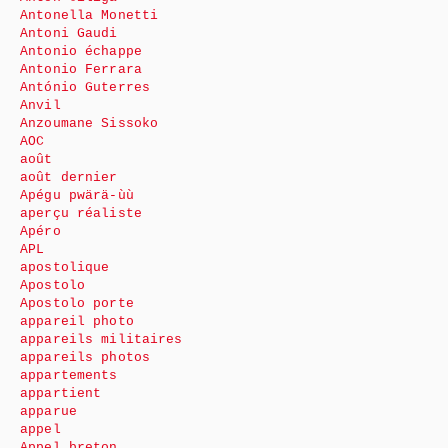
Antonella Monetti
Antoni Gaudi
Antonio échappe
Antonio Ferrara
António Guterres
Anvil
Anzoumane Sissoko
AOC
août
août dernier
Apégu pwärä-ùù
aperçu réaliste
Apéro
APL
apostolique
Apostolo
Apostolo porte
appareil photo
appareils militaires
appareils photos
appartements
appartient
apparue
appel
Appel breton