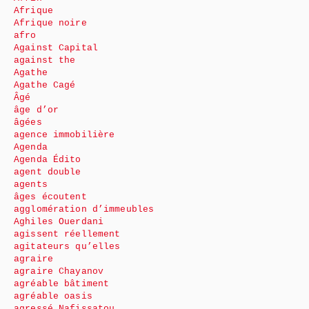
Afrique
Afrique noire
afro
Against Capital
against the
Agathe
Agathe Cagé
Âgé
âge d’or
âgées
agence immobilière
Agenda
Agenda Édito
agent double
agents
âges écoutent
agglomération d’immeubles
Aghiles Ouerdani
agissent réellement
agitateurs qu’elles
agraire
agraire Chayanov
agréable bâtiment
agréable oasis
agressé Nafissatou