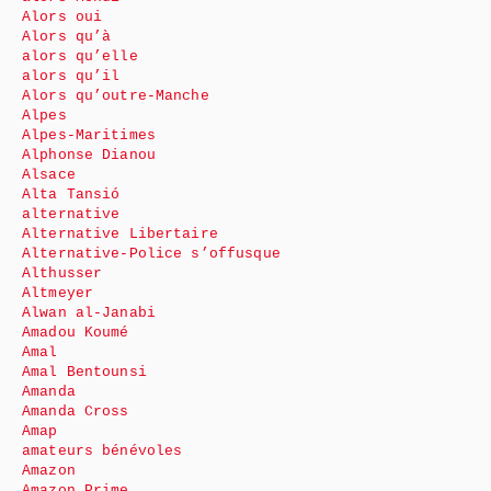
Alors oui
Alors qu’à
alors qu’elle
alors qu’il
Alors qu’outre-Manche
Alpes
Alpes-Maritimes
Alphonse Dianou
Alsace
Alta Tansió
alternative
Alternative Libertaire
Alternative-Police s’offusque
Althusser
Altmeyer
Alwan al-Janabi
Amadou Koumé
Amal
Amal Bentounsi
Amanda
Amanda Cross
Amap
amateurs bénévoles
Amazon
Amazon Prime