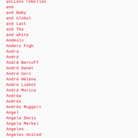
anciens rebelles
and
and Baby
and Global
and Last
and The
and white
Andéols
Anders Fogh
Andra
André
André Bercoff
André Danet
André Gorz
André Héléna
André Liébot
André Morice
Andréa
Andrés
Andrés Ruggeri
Angel
Angela Davis
Angela Merkel
Angeles
Angeles United