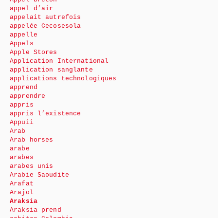
appel d’air
appelait autrefois
appelée Cecosesola
appelle
Appels
Apple Stores
Application International
application sanglante
applications technologiques
apprend
apprendre
appris
appris l’existence
Appuii
Arab
Arab horses
arabe
arabes
arabes unis
Arabie Saoudite
Arafat
Arajol
Araksia
Araksia prend