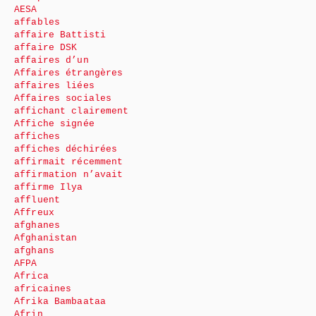
AESA
affables
affaire Battisti
affaire DSK
affaires d’un
Affaires étrangères
affaires liées
Affaires sociales
affichant clairement
Affiche signée
affiches
affiches déchirées
affirmait récemment
affirmation n’avait
affirme Ilya
affluent
Affreux
afghanes
Afghanistan
afghans
AFPA
Africa
africaines
Afrika Bambaataa
Afrin