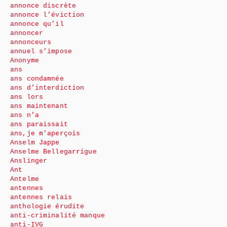
annonce discrète
annonce l’éviction
annonce qu’il
annoncer
annonceurs
annuel s’impose
Anonyme
ans
ans condamnée
ans d’interdiction
ans lors
ans maintenant
ans n’a
ans paraissait
ans,je m’aperçois
Anselm Jappe
Anselme Bellegarrigue
Anslinger
Ant
Antelme
antennes
antennes relais
anthologie érudite
anti-criminalité manque
anti-IVG