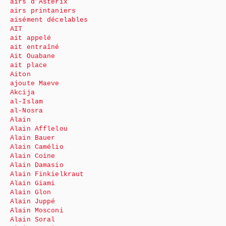
airs d’Astérix
airs printaniers
aisément décelables
AIT
ait appelé
ait entraîné
Ait Ouabane
ait place
Aiton
ajoute Maeve
Akcija
al-Islam
al-Nosra
Alain
Alain Afflelou
Alain Bauer
Alain Camélio
Alain Coine
Alain Damasio
Alain Finkielkraut
Alain Giami
Alain Glon
Alain Juppé
Alain Mosconi
Alain Soral