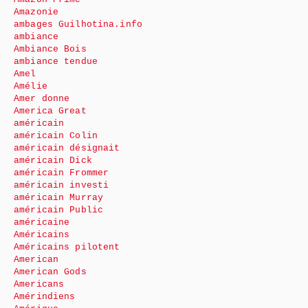
Amazonie
ambages Guilhotina.info
ambiance
Ambiance Bois
ambiance tendue
Amel
Amélie
Amer donne
America Great
américain
américain Colin
américain désignait
américain Dick
américain Frommer
américain investi
américain Murray
américain Public
américaine
Américains
Américains pilotent
American
American Gods
Americans
Amérindiens