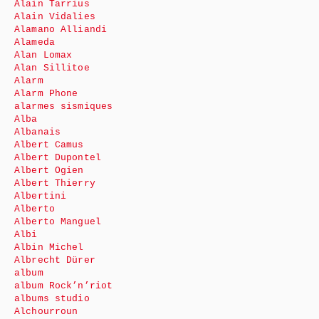
Alain Tarrius
Alain Vidalies
Alamano Alliandi
Alameda
Alan Lomax
Alan Sillitoe
Alarm
Alarm Phone
alarmes sismiques
Alba
Albanais
Albert Camus
Albert Dupontel
Albert Ogien
Albert Thierry
Albertini
Alberto
Alberto Manguel
Albi
Albin Michel
Albrecht Dürer
album
album Rock’n’riot
albums studio
Alchourroun