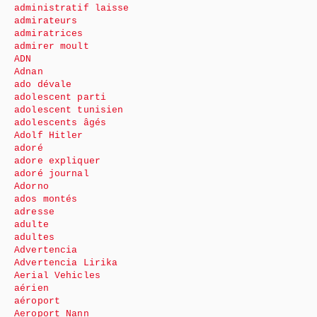
administratif laisse
admirateurs
admiratrices
admirer moult
ADN
Adnan
ado dévale
adolescent parti
adolescent tunisien
adolescents âgés
Adolf Hitler
adoré
adore expliquer
adoré journal
Adorno
ados montés
adresse
adulte
adultes
Advertencia
Advertencia Lirika
Aerial Vehicles
aérien
aéroport
Aeroport Nann