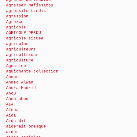
agresser Nafissatou
agressifs tandis
agression
Agrexco
agricole
AGRICOLE PERDU
agricole située
agricoles
agriculteurs
agricultrices
agriculture
Aguarico
aguichante collection
Ahmed
Ahmed Alwan
Ahora Madrid
Ahou
Ahou ahou
AIA
Aïcha
Aida
Aida dit
aiderait presque
aides