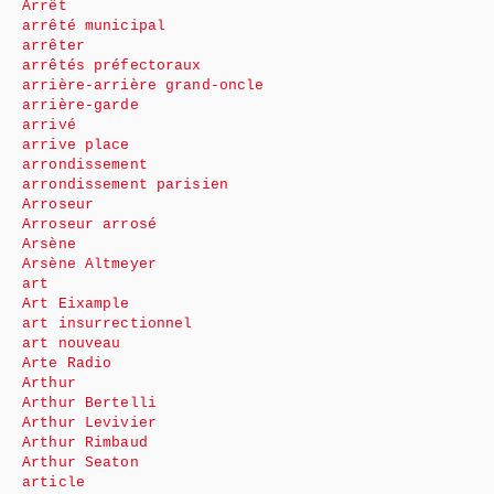
Arrêt
arrêté municipal
arrêter
arrêtés préfectoraux
arrière-arrière grand-oncle
arrière-garde
arrivé
arrive place
arrondissement
arrondissement parisien
Arroseur
Arroseur arrosé
Arsène
Arsène Altmeyer
art
Art Eixample
art insurrectionnel
art nouveau
Arte Radio
Arthur
Arthur Bertelli
Arthur Levivier
Arthur Rimbaud
Arthur Seaton
article