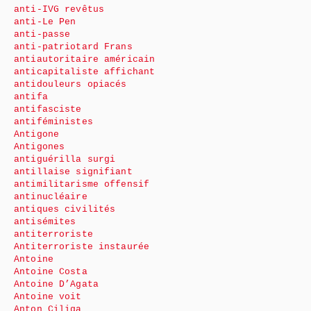
anti-IVG revêtus
anti-Le Pen
anti-passe
anti-patriotard Frans
antiautoritaire américain
anticapitaliste affichant
antidouleurs opiacés
antifa
antifasciste
antiféministes
Antigone
Antigones
antiguérilla surgi
antillaise signifiant
antimilitarisme offensif
antinucléaire
antiques civilités
antisémites
antiterroriste
Antiterroriste instaurée
Antoine
Antoine Costa
Antoine D’Agata
Antoine voit
Anton Ciliga