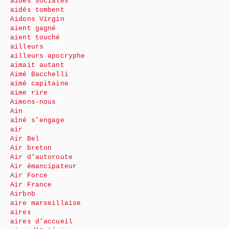
aides sociales
aidés tombent
Aidons Virgin
aient gagné
aient touché
ailleurs
ailleurs apocryphe
aimait autant
Aimé Bacchelli
aimé capitaine
aime rire
Aimons-nous
Ain
aîné s’engage
air
Air Bel
Air breton
Air d’autoroute
Air émancipateur
Air Force
Air France
Airbnb
aire marseillaise
aires
aires d’accueil