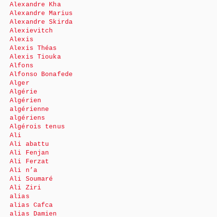
Alexandre Kha
Alexandre Marius
Alexandre Skirda
Alexievitch
Alexis
Alexis Théas
Alexis Tiouka
Alfons
Alfonso Bonafede
Alger
Algérie
Algérien
algérienne
algériens
Algérois tenus
Ali
Ali abattu
Ali Fenjan
Ali Ferzat
Ali n’a
Ali Soumaré
Ali Ziri
alias
alias Cafca
alias Damien