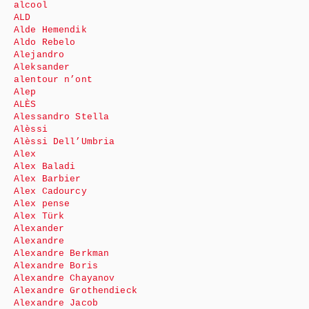
alcool
ALD
Alde Hemendik
Aldo Rebelo
Alejandro
Aleksander
alentour n’ont
Alep
ALÈS
Alessandro Stella
Alèssi
Alèssi Dell’Umbria
Alex
Alex Baladi
Alex Barbier
Alex Cadourcy
Alex pense
Alex Türk
Alexander
Alexandre
Alexandre Berkman
Alexandre Boris
Alexandre Chayanov
Alexandre Grothendieck
Alexandre Jacob