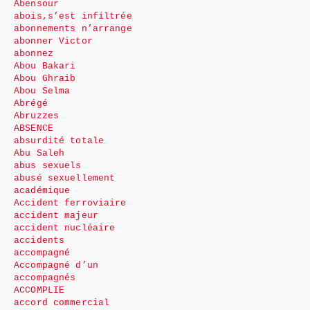
Abensour
abois,s’est infiltrée
abonnements n’arrange
abonner Victor
abonnez
Abou Bakari
Abou Ghraib
Abou Selma
Abrégé
Abruzzes
ABSENCE
absurdité totale
Abu Saleh
abus sexuels
abusé sexuellement
académique
Accident ferroviaire
accident majeur
accident nucléaire
accidents
accompagné
Accompagné d’un
accompagnés
ACCOMPLIE
accord commercial