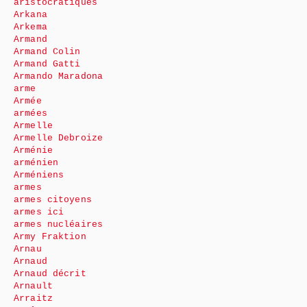
aristocratiques
Arkana
Arkema
Armand
Armand Colin
Armand Gatti
Armando Maradona
arme
Armée
armées
Armelle
Armelle Debroize
Arménie
arménien
Arméniens
armes
armes citoyens
armes ici
armes nucléaires
Army Fraktion
Arnau
Arnaud
Arnaud décrit
Arnault
Arraitz