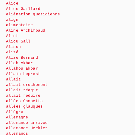
Alice
Alice Gaillard
aliénation quotidienne
align
alimentaire
Aline Archimbaud
Aliot
Aliou Sall
Alison
Alizé
Alizé Bernard
Allah Akbar
Allahou akbar
Allain Leprest
allait
allait cruchement
allait réagir
allait réduire
allées Gambetta
allées glauques
Allègre
Allemagne
allemande arrivée
allemande Heckler
allemands