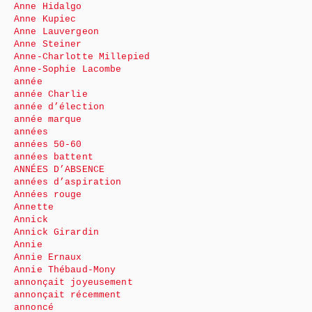
Anne Hidalgo
Anne Kupiec
Anne Lauvergeon
Anne Steiner
Anne-Charlotte Millepied
Anne-Sophie Lacombe
année
année Charlie
année d’élection
année marque
années
années 50-60
années battent
ANNÉES D’ABSENCE
années d’aspiration
Années rouge
Annette
Annick
Annick Girardin
Annie
Annie Ernaux
Annie Thébaud-Mony
annonçait joyeusement
annonçait récemment
annoncé