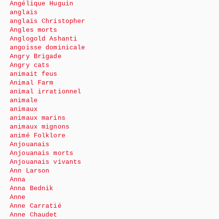
Angélique Huguin
anglais
anglais Christopher
Angles morts
Anglogold Ashanti
angoisse dominicale
Angry Brigade
Angry cats
animait feus
Animal Farm
animal irrationnel
animale
animaux
animaux marins
animaux mignons
animé Folklore
Anjouanais
Anjouanais morts
Anjouanais vivants
Ann Larson
Anna
Anna Bednik
Anne
Anne Carratié
Anne Chaudet