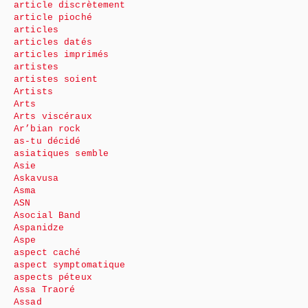
article discrètement
article pioché
articles
articles datés
articles imprimés
artistes
artistes soient
Artists
Arts
Arts viscéraux
Ar’bian rock
as-tu décidé
asiatiques semble
Asie
Askavusa
Asma
ASN
Asocial Band
Aspanidze
Aspe
aspect caché
aspect symptomatique
aspects péteux
Assa Traoré
Assad