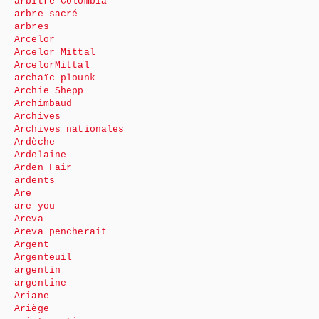
arbitre Colombia
arbre sacré
arbres
Arcelor
Arcelor Mittal
ArcelorMittal
archaïc plounk
Archie Shepp
Archimbaud
Archives
Archives nationales
Ardèche
Ardelaine
Arden Fair
ardents
Are
are you
Areva
Areva pencherait
Argent
Argenteuil
argentin
argentine
Ariane
Ariège