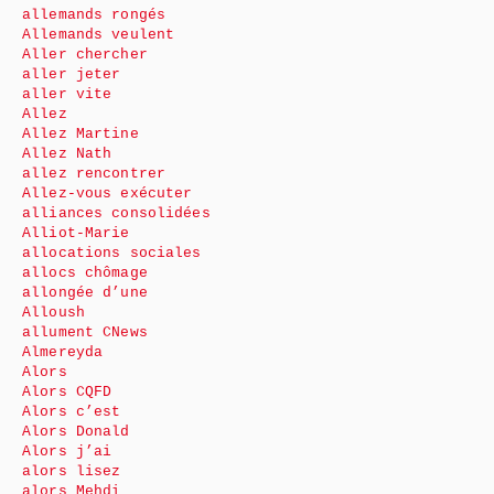
allemands rongés
Allemands veulent
Aller chercher
aller jeter
aller vite
Allez
Allez Martine
Allez Nath
allez rencontrer
Allez-vous exécuter
alliances consolidées
Alliot-Marie
allocations sociales
allocs chômage
allongée d’une
Alloush
allument CNews
Almereyda
Alors
Alors CQFD
Alors c’est
Alors Donald
Alors j’ai
alors lisez
alors Mehdi