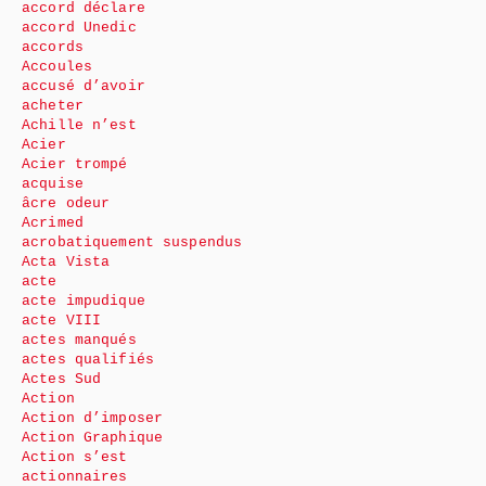
accord déclare
accord Unedic
accords
Accoules
accusé d’avoir
acheter
Achille n’est
Acier
Acier trompé
acquise
âcre odeur
Acrimed
acrobatiquement suspendus
Acta Vista
acte
acte impudique
acte VIII
actes manqués
actes qualifiés
Actes Sud
Action
Action d’imposer
Action Graphique
Action s’est
actionnaires