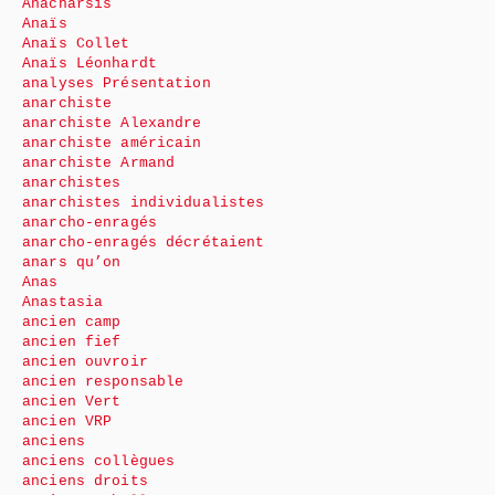
Anacharsis
Anaïs
Anaïs Collet
Anaïs Léonhardt
analyses Présentation
anarchiste
anarchiste Alexandre
anarchiste américain
anarchiste Armand
anarchistes
anarchistes individualistes
anarcho-enragés
anarcho-enragés décrétaient
anars qu’on
Anas
Anastasia
ancien camp
ancien fief
ancien ouvroir
ancien responsable
ancien Vert
ancien VRP
anciens
anciens collègues
anciens droits