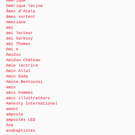
Amérique
Amérique latine
Âmes d’Atala
âmes sortent
Ameziane
ami
ami lecteur
ami Sarkozy
ami Thomas
Ami.e
Amidou
Amidou Château
Amie lectrice
Amin Allal
Amin Dada
Amine Bentounsi
amis
amis hommes
amis illustrateurs
Amnesty International
amont
ampoule
ampoules LED
Ana
anabaptistes