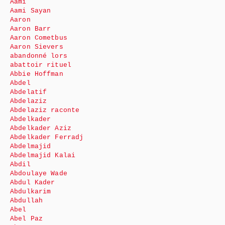
Aami
Aami Sayan
Aaron
Aaron Barr
Aaron Cometbus
Aaron Sievers
abandonné lors
abattoir rituel
Abbie Hoffman
Abdel
Abdelatif
Abdelaziz
Abdelaziz raconte
Abdelkader
Abdelkader Aziz
Abdelkader Ferradj
Abdelmajid
Abdelmajid Kalai
Abdil
Abdoulaye Wade
Abdul Kader
Abdulkarim
Abdullah
Abel
Abel Paz