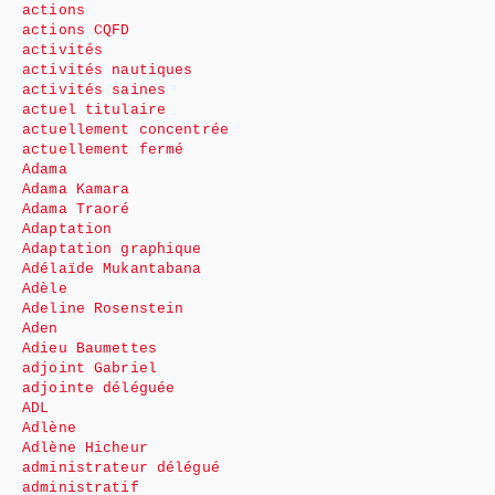
actions
actions CQFD
activités
activités nautiques
activités saines
actuel titulaire
actuellement concentrée
actuellement fermé
Adama
Adama Kamara
Adama Traoré
Adaptation
Adaptation graphique
Adélaïde Mukantabana
Adèle
Adeline Rosenstein
Aden
Adieu Baumettes
adjoint Gabriel
adjointe déléguée
ADL
Adlène
Adlène Hicheur
administrateur délégué
administratif