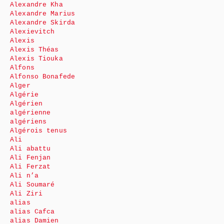
Alexandre Kha
Alexandre Marius
Alexandre Skirda
Alexievitch
Alexis
Alexis Théas
Alexis Tiouka
Alfons
Alfonso Bonafede
Alger
Algérie
Algérien
algérienne
algériens
Algérois tenus
Ali
Ali abattu
Ali Fenjan
Ali Ferzat
Ali n’a
Ali Soumaré
Ali Ziri
alias
alias Cafca
alias Damien