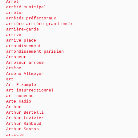
Arrêt
arrêté municipal
arrêter
arrêtés préfectoraux
arrière-arrière grand-oncle
arrière-garde
arrivé
arrive place
arrondissement
arrondissement parisien
Arroseur
Arroseur arrosé
Arsène
Arsène Altmeyer
art
Art Eixample
art insurrectionnel
art nouveau
Arte Radio
Arthur
Arthur Bertelli
Arthur Levivier
Arthur Rimbaud
Arthur Seaton
article