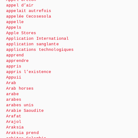
appel d’air
appelait autrefois
appelée Cecosesola
appelle
Appels
Apple Stores
Application International
application sanglante
applications technologiques
apprend
apprendre
appris
appris l’existence
Appuii
Arab
Arab horses
arabe
arabes
arabes unis
Arabie Saoudite
Arafat
Arajol
Araksia
Araksia prend