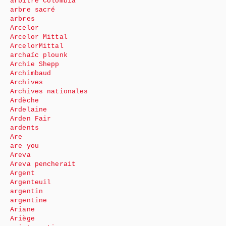
arbitre Colombia
arbre sacré
arbres
Arcelor
Arcelor Mittal
ArcelorMittal
archaïc plounk
Archie Shepp
Archimbaud
Archives
Archives nationales
Ardèche
Ardelaine
Arden Fair
ardents
Are
are you
Areva
Areva pencherait
Argent
Argenteuil
argentin
argentine
Ariane
Ariège