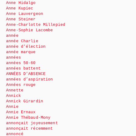
Anne Hidalgo
Anne Kupiec
Anne Lauvergeon
Anne Steiner
Anne-Charlotte Millepied
Anne-Sophie Lacombe
année
année Charlie
année d’élection
année marque
années
années 50-60
années battent
ANNÉES D’ABSENCE
années d’aspiration
Années rouge
Annette
Annick
Annick Girardin
Annie
Annie Ernaux
Annie Thébaud-Mony
annonçait joyeusement
annonçait récemment
annoncé