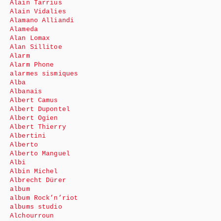
Alain Tarrius
Alain Vidalies
Alamano Alliandi
Alameda
Alan Lomax
Alan Sillitoe
Alarm
Alarm Phone
alarmes sismiques
Alba
Albanais
Albert Camus
Albert Dupontel
Albert Ogien
Albert Thierry
Albertini
Alberto
Alberto Manguel
Albi
Albin Michel
Albrecht Dürer
album
album Rock’n’riot
albums studio
Alchourroun