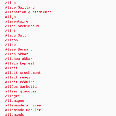
Alice
Alice Gaillard
aliénation quotidienne
align
alimentaire
Aline Archimbaud
Aliot
Aliou Sall
Alison
Alizé
Alizé Bernard
Allah Akbar
Allahou akbar
Allain Leprest
allait
allait cruchement
allait réagir
allait réduire
allées Gambetta
allées glauques
Allègre
Allemagne
allemande arrivée
allemande Heckler
allemands