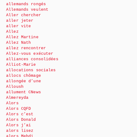
allemands rongés
Allemands veulent
Aller chercher
aller jeter
aller vite
Allez
Allez Martine
Allez Nath
allez rencontrer
Allez-vous exécuter
alliances consolidées
Alliot-Marie
allocations sociales
allocs chômage
allongée d’une
Alloush
allument CNews
Almereyda
Alors
Alors CQFD
Alors c’est
Alors Donald
Alors j’ai
alors lisez
alors Mehdi