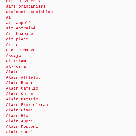
airs d’Astérix
airs printaniers
aisément décelables
AIT
ait appelé
ait entraîné
Ait Ouabane
ait place
Aiton
ajoute Maeve
Akcija
al-Islam
al-Nosra
Alain
Alain Afflelou
Alain Bauer
Alain Camélio
Alain Coine
Alain Damasio
Alain Finkielkraut
Alain Giami
Alain Glon
Alain Juppé
Alain Mosconi
Alain Soral