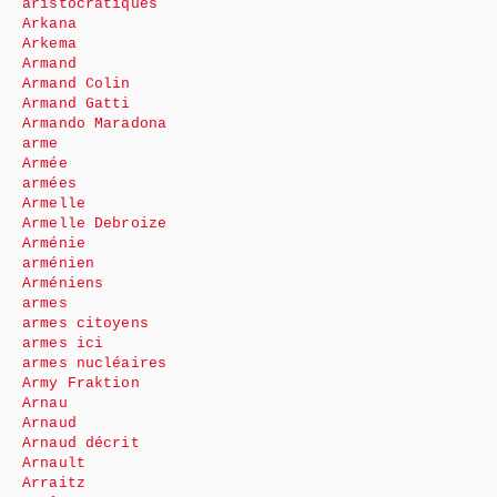
aristocratiques
Arkana
Arkema
Armand
Armand Colin
Armand Gatti
Armando Maradona
arme
Armée
armées
Armelle
Armelle Debroize
Arménie
arménien
Arméniens
armes
armes citoyens
armes ici
armes nucléaires
Army Fraktion
Arnau
Arnaud
Arnaud décrit
Arnault
Arraitz