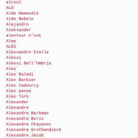
alcool
ALD
Alde Hemendik
Aldo Rebelo
Alejandro
Aleksander
alentour n’ont
Alep
ALÈS
Alessandro Stella
Alèssi
Alèssi Dell’Umbria
Alex
Alex Baladi
Alex Barbier
Alex Cadourcy
Alex pense
Alex Türk
Alexander
Alexandre
Alexandre Berkman
Alexandre Boris
Alexandre Chayanov
Alexandre Grothendieck
Alexandre Jacob