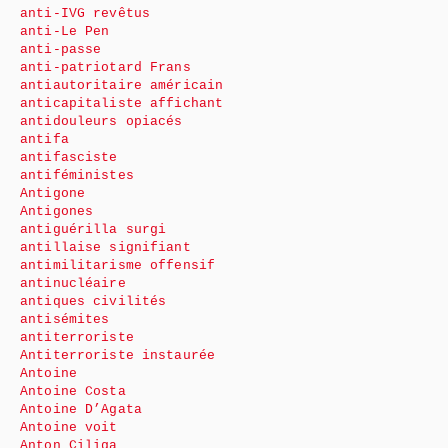
anti-IVG revêtus
anti-Le Pen
anti-passe
anti-patriotard Frans
antiautoritaire américain
anticapitaliste affichant
antidouleurs opiacés
antifa
antifasciste
antiféministes
Antigone
Antigones
antiguérilla surgi
antillaise signifiant
antimilitarisme offensif
antinucléaire
antiques civilités
antisémites
antiterroriste
Antiterroriste instaurée
Antoine
Antoine Costa
Antoine D’Agata
Antoine voit
Anton Ciliga