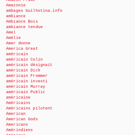
Amazonie
ambages Guilhotina.info
ambiance
Ambiance Bois
ambiance tendue
Amel
Amélie
Amer donne
America Great
américain
américain Colin
américain désignait
américain Dick
américain Frommer
américain investi
américain Murray
américain Public
américaine
Américains
Américains pilotent
American
American Gods
Americans
Amérindiens