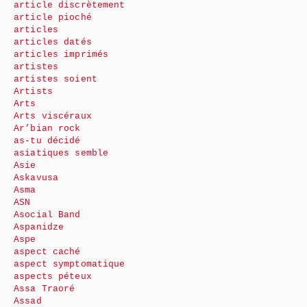
article discrètement
article pioché
articles
articles datés
articles imprimés
artistes
artistes soient
Artists
Arts
Arts viscéraux
Ar’bian rock
as-tu décidé
asiatiques semble
Asie
Askavusa
Asma
ASN
Asocial Band
Aspanidze
Aspe
aspect caché
aspect symptomatique
aspects péteux
Assa Traoré
Assad