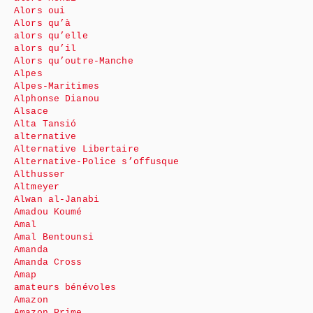
Alors oui
Alors qu’à
alors qu’elle
alors qu’il
Alors qu’outre-Manche
Alpes
Alpes-Maritimes
Alphonse Dianou
Alsace
Alta Tansió
alternative
Alternative Libertaire
Alternative-Police s’offusque
Althusser
Altmeyer
Alwan al-Janabi
Amadou Koumé
Amal
Amal Bentounsi
Amanda
Amanda Cross
Amap
amateurs bénévoles
Amazon
Amazon Prime