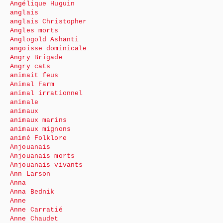
Angélique Huguin
anglais
anglais Christopher
Angles morts
Anglogold Ashanti
angoisse dominicale
Angry Brigade
Angry cats
animait feus
Animal Farm
animal irrationnel
animale
animaux
animaux marins
animaux mignons
animé Folklore
Anjouanais
Anjouanais morts
Anjouanais vivants
Ann Larson
Anna
Anna Bednik
Anne
Anne Carratié
Anne Chaudet