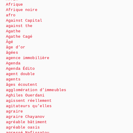
Afrique
Afrique noire
afro
Against Capital
against the
Agathe
Agathe Cagé
Âgé
âge d’or
âgées
agence immobilière
Agenda
Agenda Édito
agent double
agents
âges écoutent
agglomération d’immeubles
Aghiles Ouerdani
agissent réellement
agitateurs qu’elles
agraire
agraire Chayanov
agréable bâtiment
agréable oasis
agressé Nafissatou