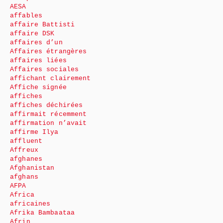
AESA
affables
affaire Battisti
affaire DSK
affaires d’un
Affaires étrangères
affaires liées
Affaires sociales
affichant clairement
Affiche signée
affiches
affiches déchirées
affirmait récemment
affirmation n’avait
affirme Ilya
affluent
Affreux
afghanes
Afghanistan
afghans
AFPA
Africa
africaines
Afrika Bambaataa
Afrin