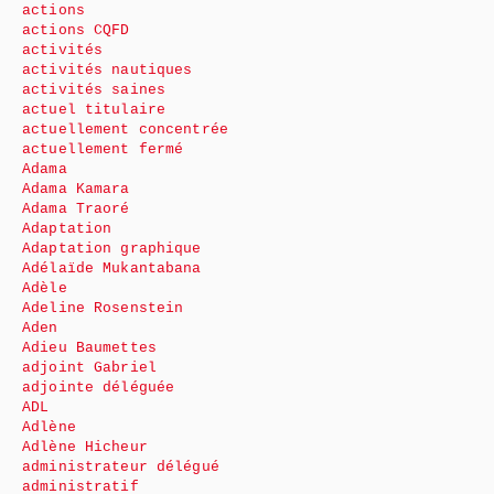
actions
actions CQFD
activités
activités nautiques
activités saines
actuel titulaire
actuellement concentrée
actuellement fermé
Adama
Adama Kamara
Adama Traoré
Adaptation
Adaptation graphique
Adélaïde Mukantabana
Adèle
Adeline Rosenstein
Aden
Adieu Baumettes
adjoint Gabriel
adjointe déléguée
ADL
Adlène
Adlène Hicheur
administrateur délégué
administratif