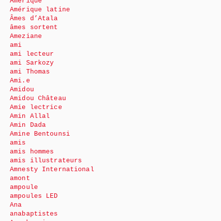
Amérique
Amérique latine
Âmes d’Atala
âmes sortent
Ameziane
ami
ami lecteur
ami Sarkozy
ami Thomas
Ami.e
Amidou
Amidou Château
Amie lectrice
Amin Allal
Amin Dada
Amine Bentounsi
amis
amis hommes
amis illustrateurs
Amnesty International
amont
ampoule
ampoules LED
Ana
anabaptistes