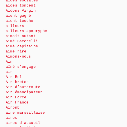
aides sociales
aidés tombent
Aidons Virgin
aient gagné
aient touché
ailleurs
ailleurs apocryphe
aimait autant
Aimé Bacchelli
aimé capitaine
aime rire
Aimons-nous
Ain
aîné s’engage
air
Air Bel
Air breton
Air d’autoroute
Air émancipateur
Air Force
Air France
Airbnb
aire marseillaise
aires
aires d’accueil