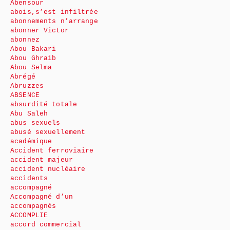
Abensour
abois,s’est infiltrée
abonnements n’arrange
abonner Victor
abonnez
Abou Bakari
Abou Ghraib
Abou Selma
Abrégé
Abruzzes
ABSENCE
absurdité totale
Abu Saleh
abus sexuels
abusé sexuellement
académique
Accident ferroviaire
accident majeur
accident nucléaire
accidents
accompagné
Accompagné d’un
accompagnés
ACCOMPLIE
accord commercial