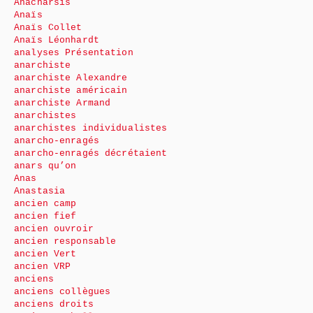
Anacharsis
Anaïs
Anaïs Collet
Anaïs Léonhardt
analyses Présentation
anarchiste
anarchiste Alexandre
anarchiste américain
anarchiste Armand
anarchistes
anarchistes individualistes
anarcho-enragés
anarcho-enragés décrétaient
anars qu’on
Anas
Anastasia
ancien camp
ancien fief
ancien ouvroir
ancien responsable
ancien Vert
ancien VRP
anciens
anciens collègues
anciens droits