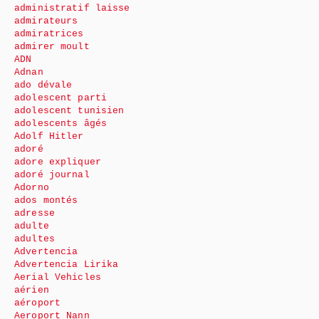
administratif laisse
admirateurs
admiratrices
admirer moult
ADN
Adnan
ado dévale
adolescent parti
adolescent tunisien
adolescents âgés
Adolf Hitler
adoré
adore expliquer
adoré journal
Adorno
ados montés
adresse
adulte
adultes
Advertencia
Advertencia Lirika
Aerial Vehicles
aérien
aéroport
Aeroport Nann