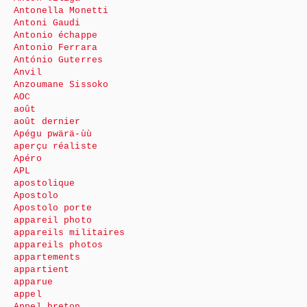
Antonella Monetti
Antoni Gaudi
Antonio échappe
Antonio Ferrara
António Guterres
Anvil
Anzoumane Sissoko
AOC
août
août dernier
Apégu pwärä-ùù
aperçu réaliste
Apéro
APL
apostolique
Apostolo
Apostolo porte
appareil photo
appareils militaires
appareils photos
appartements
appartient
apparue
appel
Appel breton