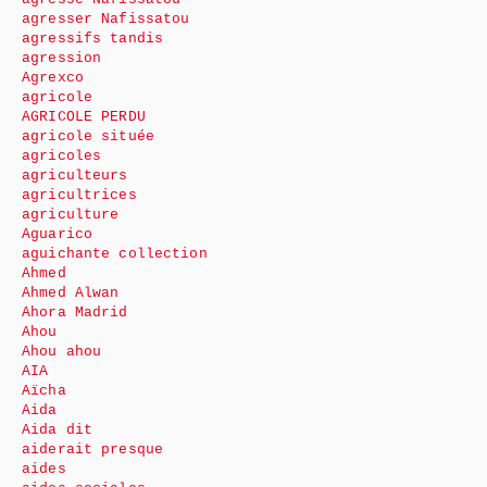
agresser Nafissatou
agressifs tandis
agression
Agrexco
agricole
AGRICOLE PERDU
agricole située
agricoles
agriculteurs
agricultrices
agriculture
Aguarico
aguichante collection
Ahmed
Ahmed Alwan
Ahora Madrid
Ahou
Ahou ahou
AIA
Aïcha
Aida
Aida dit
aiderait presque
aides