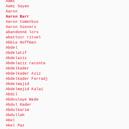
Aami
Aami Sayan
Aaron
Aaron Barr
Aaron Cometbus
Aaron Sievers
abandonné lors
abattoir rituel
Abbie Hoffman
Abdel
Abdelatif
Abdelaziz
Abdelaziz raconte
Abdelkader
Abdelkader Aziz
Abdelkader Ferradj
Abdelmajid
Abdelmajid Kalai
Abdil
Abdoulaye Wade
Abdul Kader
Abdulkarim
Abdullah
Abel
Abel Paz