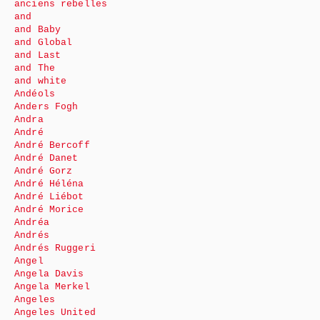
anciens rebelles
and
and Baby
and Global
and Last
and The
and white
Andéols
Anders Fogh
Andra
André
André Bercoff
André Danet
André Gorz
André Héléna
André Liébot
André Morice
Andréa
Andrés
Andrés Ruggeri
Angel
Angela Davis
Angela Merkel
Angeles
Angeles United