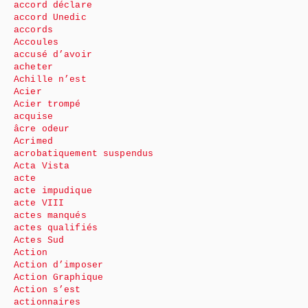
accord déclare
accord Unedic
accords
Accoules
accusé d’avoir
acheter
Achille n’est
Acier
Acier trompé
acquise
âcre odeur
Acrimed
acrobatiquement suspendus
Acta Vista
acte
acte impudique
acte VIII
actes manqués
actes qualifiés
Actes Sud
Action
Action d’imposer
Action Graphique
Action s’est
actionnaires