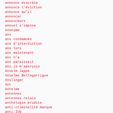
annonce discrète
annonce l’éviction
annonce qu’il
annoncer
annonceurs
annuel s’impose
Anonyme
ans
ans condamnée
ans d’interdiction
ans lors
ans maintenant
ans n’a
ans paraissait
ans,je m’aperçois
Anselm Jappe
Anselme Bellegarrigue
Anslinger
Ant
Antelme
antennes
antennes relais
anthologie érudite
anti-criminalité manque
anti-IVG