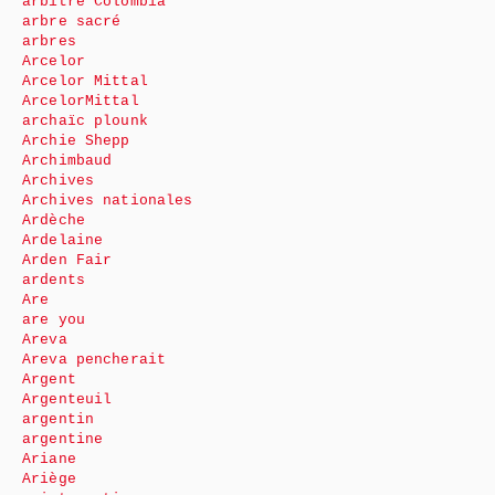
arbitre Colombia
arbre sacré
arbres
Arcelor
Arcelor Mittal
ArcelorMittal
archaïc plounk
Archie Shepp
Archimbaud
Archives
Archives nationales
Ardèche
Ardelaine
Arden Fair
ardents
Are
are you
Areva
Areva pencherait
Argent
Argenteuil
argentin
argentine
Ariane
Ariège