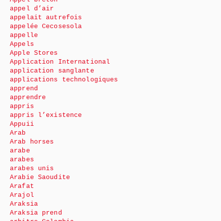
appel d’air
appelait autrefois
appelée Cecosesola
appelle
Appels
Apple Stores
Application International
application sanglante
applications technologiques
apprend
apprendre
appris
appris l’existence
Appuii
Arab
Arab horses
arabe
arabes
arabes unis
Arabie Saoudite
Arafat
Arajol
Araksia
Araksia prend