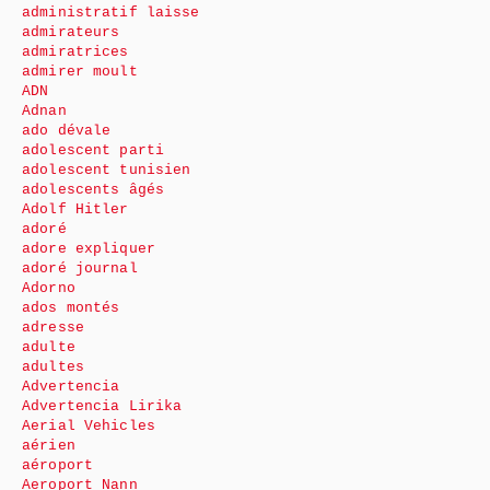
administratif laisse
admirateurs
admiratrices
admirer moult
ADN
Adnan
ado dévale
adolescent parti
adolescent tunisien
adolescents âgés
Adolf Hitler
adoré
adore expliquer
adoré journal
Adorno
ados montés
adresse
adulte
adultes
Advertencia
Advertencia Lirika
Aerial Vehicles
aérien
aéroport
Aeroport Nann