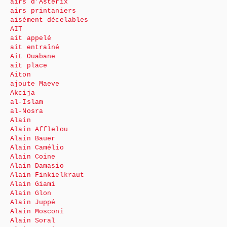
airs d’Astérix
airs printaniers
aisément décelables
AIT
ait appelé
ait entraîné
Ait Ouabane
ait place
Aiton
ajoute Maeve
Akcija
al-Islam
al-Nosra
Alain
Alain Afflelou
Alain Bauer
Alain Camélio
Alain Coine
Alain Damasio
Alain Finkielkraut
Alain Giami
Alain Glon
Alain Juppé
Alain Mosconi
Alain Soral