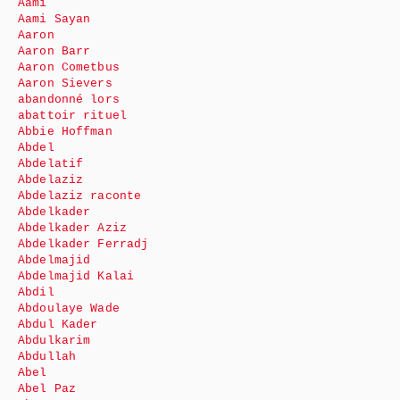
Aami
Aami Sayan
Aaron
Aaron Barr
Aaron Cometbus
Aaron Sievers
abandonné lors
abattoir rituel
Abbie Hoffman
Abdel
Abdelatif
Abdelaziz
Abdelaziz raconte
Abdelkader
Abdelkader Aziz
Abdelkader Ferradj
Abdelmajid
Abdelmajid Kalai
Abdil
Abdoulaye Wade
Abdul Kader
Abdulkarim
Abdullah
Abel
Abel Paz