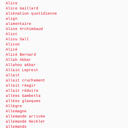
Alice
Alice Gaillard
aliénation quotidienne
align
alimentaire
Aline Archimbaud
Aliot
Aliou Sall
Alison
Alizé
Alizé Bernard
Allah Akbar
Allahou akbar
Allain Leprest
allait
allait cruchement
allait réagir
allait réduire
allées Gambetta
allées glauques
Allègre
Allemagne
allemande arrivée
allemande Heckler
allemands