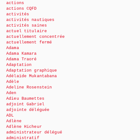
actions
actions CQFD
activités
activités nautiques
activités saines
actuel titulaire
actuellement concentrée
actuellement fermé
Adama
Adama Kamara
Adama Traoré
Adaptation
Adaptation graphique
Adélaïde Mukantabana
Adèle
Adeline Rosenstein
Aden
Adieu Baumettes
adjoint Gabriel
adjointe déléguée
ADL
Adlène
Adlène Hicheur
administrateur délégué
administratif