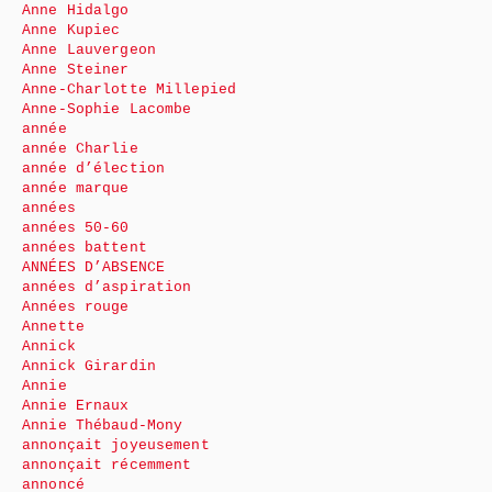
Anne Hidalgo
Anne Kupiec
Anne Lauvergeon
Anne Steiner
Anne-Charlotte Millepied
Anne-Sophie Lacombe
année
année Charlie
année d’élection
année marque
années
années 50-60
années battent
ANNÉES D’ABSENCE
années d’aspiration
Années rouge
Annette
Annick
Annick Girardin
Annie
Annie Ernaux
Annie Thébaud-Mony
annonçait joyeusement
annonçait récemment
annoncé