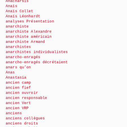
Anacharsis
Anaïs
Anaïs Collet
Anaïs Léonhardt
analyses Présentation
anarchiste
anarchiste Alexandre
anarchiste américain
anarchiste Armand
anarchistes
anarchistes individualistes
anarcho-enragés
anarcho-enragés décrétaient
anars qu’on
Anas
Anastasia
ancien camp
ancien fief
ancien ouvroir
ancien responsable
ancien Vert
ancien VRP
anciens
anciens collègues
anciens droits