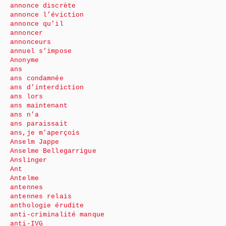
annonce discrète
annonce l’éviction
annonce qu’il
annoncer
annonceurs
annuel s’impose
Anonyme
ans
ans condamnée
ans d’interdiction
ans lors
ans maintenant
ans n’a
ans paraissait
ans,je m’aperçois
Anselm Jappe
Anselme Bellegarrigue
Anslinger
Ant
Antelme
antennes
antennes relais
anthologie érudite
anti-criminalité manque
anti-IVG