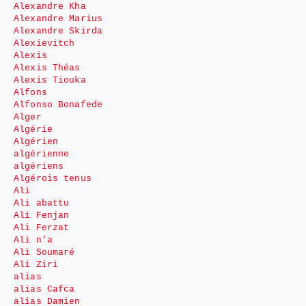
Alexandre Kha
Alexandre Marius
Alexandre Skirda
Alexievitch
Alexis
Alexis Théas
Alexis Tiouka
Alfons
Alfonso Bonafede
Alger
Algérie
Algérien
algérienne
algériens
Algérois tenus
Ali
Ali abattu
Ali Fenjan
Ali Ferzat
Ali n’a
Ali Soumaré
Ali Ziri
alias
alias Cafca
alias Damien