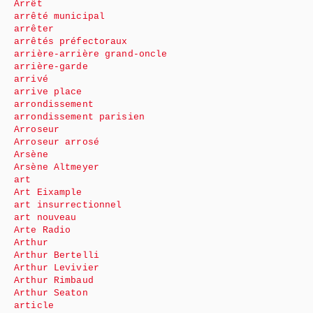
Arrêt
arrêté municipal
arrêter
arrêtés préfectoraux
arrière-arrière grand-oncle
arrière-garde
arrivé
arrive place
arrondissement
arrondissement parisien
Arroseur
Arroseur arrosé
Arsène
Arsène Altmeyer
art
Art Eixample
art insurrectionnel
art nouveau
Arte Radio
Arthur
Arthur Bertelli
Arthur Levivier
Arthur Rimbaud
Arthur Seaton
article