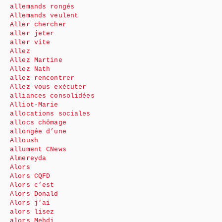
allemands rongés
Allemands veulent
Aller chercher
aller jeter
aller vite
Allez
Allez Martine
Allez Nath
allez rencontrer
Allez-vous exécuter
alliances consolidées
Alliot-Marie
allocations sociales
allocs chômage
allongée d’une
Alloush
allument CNews
Almereyda
Alors
Alors CQFD
Alors c’est
Alors Donald
Alors j’ai
alors lisez
alors Mehdi