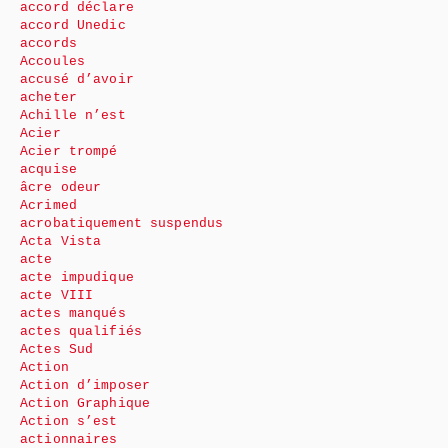
accord déclare
accord Unedic
accords
Accoules
accusé d’avoir
acheter
Achille n’est
Acier
Acier trompé
acquise
âcre odeur
Acrimed
acrobatiquement suspendus
Acta Vista
acte
acte impudique
acte VIII
actes manqués
actes qualifiés
Actes Sud
Action
Action d’imposer
Action Graphique
Action s’est
actionnaires