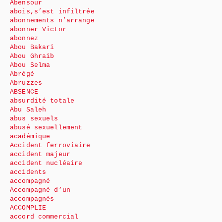
Abensour
abois,s’est infiltrée
abonnements n’arrange
abonner Victor
abonnez
Abou Bakari
Abou Ghraib
Abou Selma
Abrégé
Abruzzes
ABSENCE
absurdité totale
Abu Saleh
abus sexuels
abusé sexuellement
académique
Accident ferroviaire
accident majeur
accident nucléaire
accidents
accompagné
Accompagné d’un
accompagnés
ACCOMPLIE
accord commercial