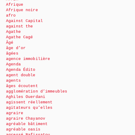
Afrique
Afrique noire
afro
Against Capital
against the
Agathe
Agathe Cagé
Âgé
âge d’or
âgées
agence immobilière
Agenda
Agenda Édito
agent double
agents
âges écoutent
agglomération d’immeubles
Aghiles Ouerdani
agissent réellement
agitateurs qu’elles
agraire
agraire Chayanov
agréable bâtiment
agréable oasis
agressé Nafissatou