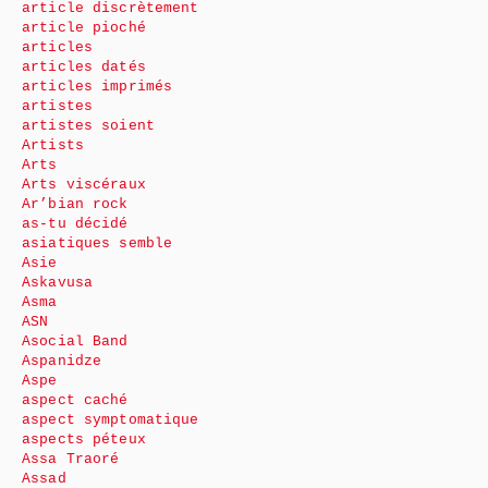
article discrètement
article pioché
articles
articles datés
articles imprimés
artistes
artistes soient
Artists
Arts
Arts viscéraux
Ar’bian rock
as-tu décidé
asiatiques semble
Asie
Askavusa
Asma
ASN
Asocial Band
Aspanidze
Aspe
aspect caché
aspect symptomatique
aspects péteux
Assa Traoré
Assad