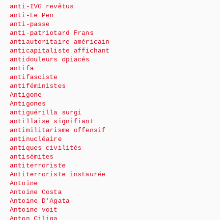
anti-IVG revêtus
anti-Le Pen
anti-passe
anti-patriotard Frans
antiautoritaire américain
anticapitaliste affichant
antidouleurs opiacés
antifa
antifasciste
antiféministes
Antigone
Antigones
antiguérilla surgi
antillaise signifiant
antimilitarisme offensif
antinucléaire
antiques civilités
antisémites
antiterroriste
Antiterroriste instaurée
Antoine
Antoine Costa
Antoine D’Agata
Antoine voit
Anton Ciliga