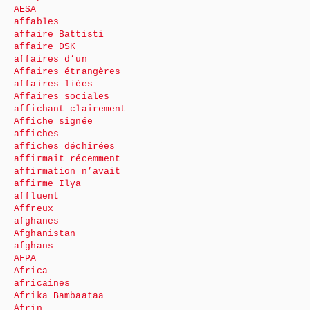
AESA
affables
affaire Battisti
affaire DSK
affaires d’un
Affaires étrangères
affaires liées
Affaires sociales
affichant clairement
Affiche signée
affiches
affiches déchirées
affirmait récemment
affirmation n’avait
affirme Ilya
affluent
Affreux
afghanes
Afghanistan
afghans
AFPA
Africa
africaines
Afrika Bambaataa
Afrin