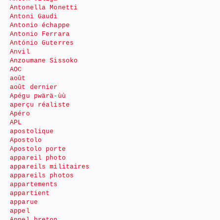
Antonella Monetti
Antoni Gaudi
Antonio échappe
Antonio Ferrara
António Guterres
Anvil
Anzoumane Sissoko
AOC
août
août dernier
Apégu pwärä-ùù
aperçu réaliste
Apéro
APL
apostolique
Apostolo
Apostolo porte
appareil photo
appareils militaires
appareils photos
appartements
appartient
apparue
appel
Appel breton