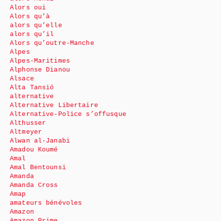
Alors oui
Alors qu’à
alors qu’elle
alors qu’il
Alors qu’outre-Manche
Alpes
Alpes-Maritimes
Alphonse Dianou
Alsace
Alta Tansió
alternative
Alternative Libertaire
Alternative-Police s’offusque
Althusser
Altmeyer
Alwan al-Janabi
Amadou Koumé
Amal
Amal Bentounsi
Amanda
Amanda Cross
Amap
amateurs bénévoles
Amazon
Amazon Prime