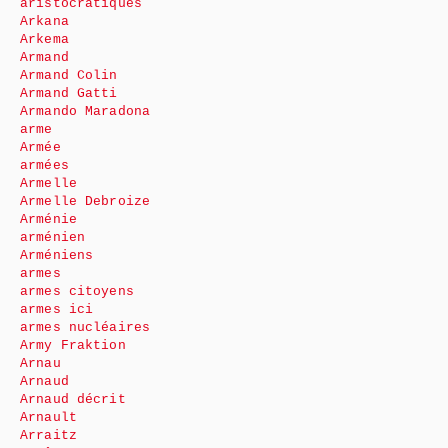
aristocratiques
Arkana
Arkema
Armand
Armand Colin
Armand Gatti
Armando Maradona
arme
Armée
armées
Armelle
Armelle Debroize
Arménie
arménien
Arméniens
armes
armes citoyens
armes ici
armes nucléaires
Army Fraktion
Arnau
Arnaud
Arnaud décrit
Arnault
Arraitz