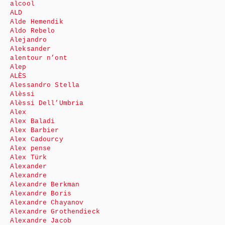
alcool
ALD
Alde Hemendik
Aldo Rebelo
Alejandro
Aleksander
alentour n’ont
Alep
ALÈS
Alessandro Stella
Alèssi
Alèssi Dell’Umbria
Alex
Alex Baladi
Alex Barbier
Alex Cadourcy
Alex pense
Alex Türk
Alexander
Alexandre
Alexandre Berkman
Alexandre Boris
Alexandre Chayanov
Alexandre Grothendieck
Alexandre Jacob