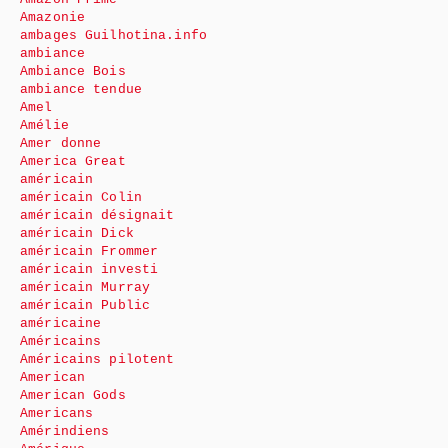
Amazonie
ambages Guilhotina.info
ambiance
Ambiance Bois
ambiance tendue
Amel
Amélie
Amer donne
America Great
américain
américain Colin
américain désignait
américain Dick
américain Frommer
américain investi
américain Murray
américain Public
américaine
Américains
Américains pilotent
American
American Gods
Americans
Amérindiens