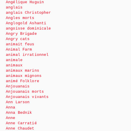
Angélique Huguin
anglais
anglais Christopher
Angles morts
Anglogold Ashanti
angoisse dominicale
Angry Brigade
Angry cats
animait feus
Animal Farm
animal irrationnel
animale
animaux
animaux marins
animaux mignons
animé Folklore
Anjouanais
Anjouanais morts
Anjouanais vivants
Ann Larson
Anna
Anna Bednik
Anne
Anne Carratié
Anne Chaudet