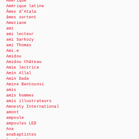
Amérique
Amérique latine
Âmes d’Atala
âmes sortent
Ameziane
ami
ami lecteur
ami Sarkozy
ami Thomas
Ami.e
Amidou
Amidou Château
Amie lectrice
Amin Allal
Amin Dada
Amine Bentounsi
amis
amis hommes
amis illustrateurs
Amnesty International
amont
ampoule
ampoules LED
Ana
anabaptistes