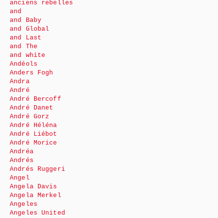
anciens rebelles
and
and Baby
and Global
and Last
and The
and white
Andéols
Anders Fogh
Andra
André
André Bercoff
André Danet
André Gorz
André Héléna
André Liébot
André Morice
Andréa
Andrés
Andrés Ruggeri
Angel
Angela Davis
Angela Merkel
Angeles
Angeles United