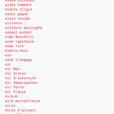
aides sociales
aidés tombent
Aidons Virgin
aient gagné
aient touché
ailleurs
ailleurs apocryphe
aimait autant
Aimé Bacchelli
aimé capitaine
aime rire
Aimons-nous
Ain
aîné s’engage
air
Air Bel
Air breton
Air d’autoroute
Air émancipateur
Air Force
Air France
Airbnb
aire marseillaise
aires
aires d’accueil