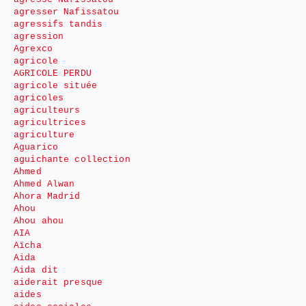
agresser Nafissatou
agressifs tandis
agression
Agrexco
agricole
AGRICOLE PERDU
agricole située
agricoles
agriculteurs
agricultrices
agriculture
Aguarico
aguichante collection
Ahmed
Ahmed Alwan
Ahora Madrid
Ahou
Ahou ahou
AIA
Aïcha
Aida
Aida dit
aiderait presque
aides