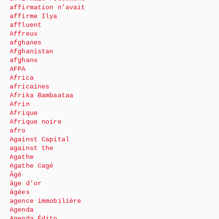
affirmation n’avait
affirme Ilya
affluent
Affreux
afghanes
Afghanistan
afghans
AFPA
Africa
africaines
Afrika Bambaataa
Afrin
Afrique
Afrique noire
afro
Against Capital
against the
Agathe
Agathe Cagé
Âgé
âge d’or
âgées
agence immobilière
Agenda
Agenda Édito