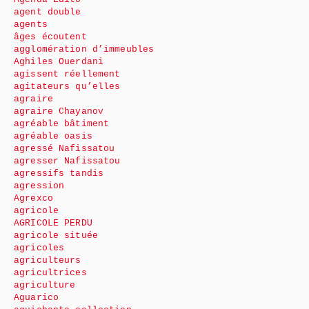
agent double
agents
âges écoutent
agglomération d’immeubles
Aghiles Ouerdani
agissent réellement
agitateurs qu’elles
agraire
agraire Chayanov
agréable bâtiment
agréable oasis
agressé Nafissatou
agresser Nafissatou
agressifs tandis
agression
Agrexco
agricole
AGRICOLE PERDU
agricole située
agricoles
agriculteurs
agricultrices
agriculture
Aguarico