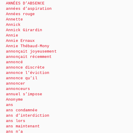
ANNÉES D’ABSENCE
années d’aspiration
Années rouge
Annette
Annick
Annick Girardin
Annie
Annie Ernaux
Annie Thébaud-Mony
annonçait joyeusement
annonçait récemment
annoncé
annonce discrète
annonce l’éviction
annonce qu’il
annoncer
annonceurs
annuel s’impose
Anonyme
ans
ans condamnée
ans d’interdiction
ans lors
ans maintenant
ans n’a