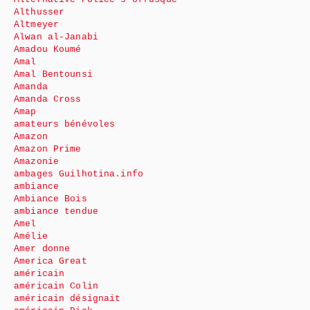
Althusser
Altmeyer
Alwan al-Janabi
Amadou Koumé
Amal
Amal Bentounsi
Amanda
Amanda Cross
Amap
amateurs bénévoles
Amazon
Amazon Prime
Amazonie
ambages Guilhotina.info
ambiance
Ambiance Bois
ambiance tendue
Amel
Amélie
Amer donne
America Great
américain
américain Colin
américain désignait