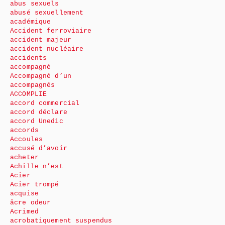
abus sexuels
abusé sexuellement
académique
Accident ferroviaire
accident majeur
accident nucléaire
accidents
accompagné
Accompagné d’un
accompagnés
ACCOMPLIE
accord commercial
accord déclare
accord Unedic
accords
Accoules
accusé d’avoir
acheter
Achille n’est
Acier
Acier trompé
acquise
âcre odeur
Acrimed
acrobatiquement suspendus