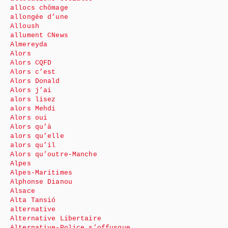
allocs chômage
allongée d’une
Alloush
allument CNews
Almereyda
Alors
Alors CQFD
Alors c’est
Alors Donald
Alors j’ai
alors lisez
alors Mehdi
Alors oui
Alors qu’à
alors qu’elle
alors qu’il
Alors qu’outre-Manche
Alpes
Alpes-Maritimes
Alphonse Dianou
Alsace
Alta Tansió
alternative
Alternative Libertaire
Alternative-Police s’offusque