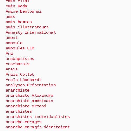
Amin Allal
Amin Dada
Amine Bentounsi
amis
amis hommes
amis illustrateurs
Amnesty International
amont
ampoule
ampoules LED
Ana
anabaptistes
Anacharsis
Anaïs
Anaïs Collet
Anaïs Léonhardt
analyses Présentation
anarchiste
anarchiste Alexandre
anarchiste américain
anarchiste Armand
anarchistes
anarchistes individualistes
anarcho-enragés
anarcho-enragés décrétaient