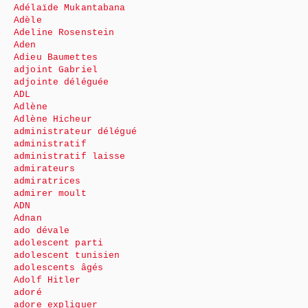
Adélaïde Mukantabana
Adèle
Adeline Rosenstein
Aden
Adieu Baumettes
adjoint Gabriel
adjointe déléguée
ADL
Adlène
Adlène Hicheur
administrateur délégué
administratif
administratif laisse
admirateurs
admiratrices
admirer moult
ADN
Adnan
ado dévale
adolescent parti
adolescent tunisien
adolescents âgés
Adolf Hitler
adoré
adore expliquer