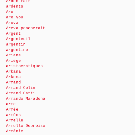
Arden Fair
ardents
Are
are you
Areva
Areva pencherait
Argent
Argenteuil
argentin
argentine
Ariane
Ariège
aristocratiques
Arkana
Arkema
Armand
Armand Colin
Armand Gatti
Armando Maradona
arme
Armée
armées
Armelle
Armelle Debroize
Arménie