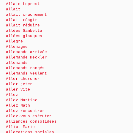
Allain Leprest
allait
allait cruchement
allait réagir
allait réduire
allées Gambetta
allées glauques
Allègre
Allemagne
allemande arrivée
allemande Heckler
allemands
allemands rongés
Allemands veulent
Aller chercher
aller jeter
aller vite
Allez
Allez Martine
Allez Nath
allez rencontrer
Allez-vous exécuter
alliances consolidées
Alliot-Marie
allocations sociales