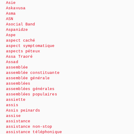
Asie
Askavusa
Asma
ASN
Asocial Band
Aspanidze
Aspe
aspect caché
aspect symptomatique
aspects péteux
Assa Traoré
Assad
assemblée
assemblée constituante
assemblée générale
assemblées
assemblées générales
assemblées populaires
assiette
assis
Assis peinards
assise
assistance
assistance non-stop
assistance téléphonique