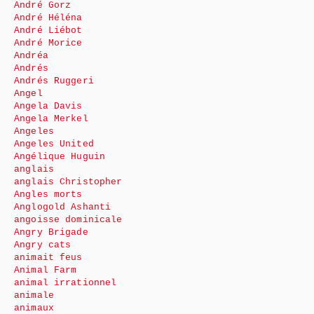
André Gorz
André Héléna
André Liébot
André Morice
Andréa
Andrés
Andrés Ruggeri
Angel
Angela Davis
Angela Merkel
Angeles
Angeles United
Angélique Huguin
anglais
anglais Christopher
Angles morts
Anglogold Ashanti
angoisse dominicale
Angry Brigade
Angry cats
animait feus
Animal Farm
animal irrationnel
animale
animaux