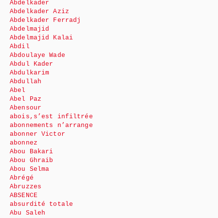
Abdelkader
Abdelkader Aziz
Abdelkader Ferradj
Abdelmajid
Abdelmajid Kalai
Abdil
Abdoulaye Wade
Abdul Kader
Abdulkarim
Abdullah
Abel
Abel Paz
Abensour
abois,s’est infiltrée
abonnements n’arrange
abonner Victor
abonnez
Abou Bakari
Abou Ghraib
Abou Selma
Abrégé
Abruzzes
ABSENCE
absurdité totale
Abu Saleh