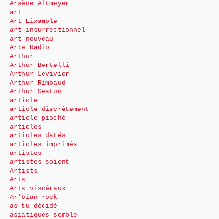
Arsène Altmeyer
art
Art Eixample
art insurrectionnel
art nouveau
Arte Radio
Arthur
Arthur Bertelli
Arthur Levivier
Arthur Rimbaud
Arthur Seaton
article
article discrètement
article pioché
articles
articles datés
articles imprimés
artistes
artistes soient
Artists
Arts
Arts viscéraux
Ar’bian rock
as-tu décidé
asiatiques semble