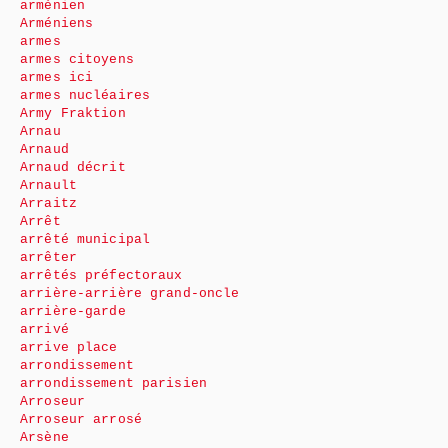
arménien
Arméniens
armes
armes citoyens
armes ici
armes nucléaires
Army Fraktion
Arnau
Arnaud
Arnaud décrit
Arnault
Arraitz
Arrêt
arrêté municipal
arrêter
arrêtés préfectoraux
arrière-arrière grand-oncle
arrière-garde
arrivé
arrive place
arrondissement
arrondissement parisien
Arroseur
Arroseur arrosé
Arsène