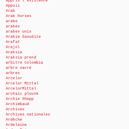
appris l’existence
Appuii
Arab
Arab horses
arabe
arabes
arabes unis
Arabie Saoudite
Arafat
Arajol
Araksia
Araksia prend
arbitre Colombia
arbre sacré
arbres
Arcelor
Arcelor Mittal
ArcelorMittal
archaïc plounk
Archie Shepp
Archimbaud
Archives
Archives nationales
Ardèche
Ardelaine