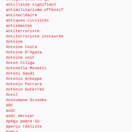
antillaise signifiant
antimilitarisme offensif
antinucléaire
antiques civilités
antisémites
antiterroriste
Antiterroriste instaurée
Antoine
Antoine Costa
Antoine D’Agata
Antoine voit
Anton Ciliga
Antonella Monetti
Antoni Gaudi
Antonio échappe
Antonio Ferrara
António Guterres
Anvil
Anzoumane Sissoko
AOC
août
août dernier
Apégu pwärä-ùù
aperçu réaliste
Apéro