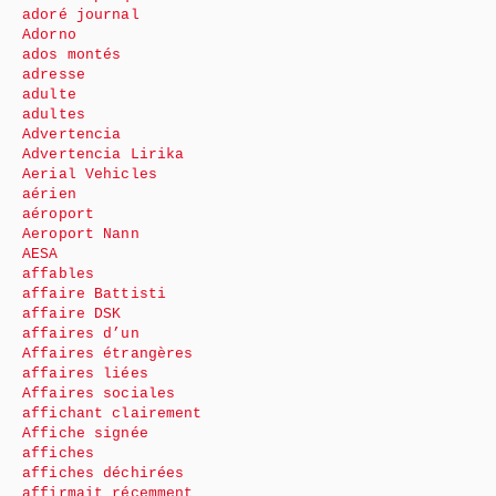
adoré journal
Adorno
ados montés
adresse
adulte
adultes
Advertencia
Advertencia Lirika
Aerial Vehicles
aérien
aéroport
Aeroport Nann
AESA
affables
affaire Battisti
affaire DSK
affaires d’un
Affaires étrangères
affaires liées
Affaires sociales
affichant clairement
Affiche signée
affiches
affiches déchirées
affirmait récemment