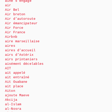
aîné s’engage
air
Air Bel
Air breton
Air d’autoroute
Air émancipateur
Air Force
Air France
Airbnb
aire marseillaise
aires
aires d’accueil
airs d’Astérix
airs printaniers
aisément décelables
AIT
ait appelé
ait entraîné
Ait Ouabane
ait place
Aiton
ajoute Maeve
Akcija
al-Islam
al-Nosra