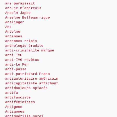
ans paraissait
ans,je m’aperçois
Anselm Jappe
Anselme Bellegarrigue
Anslinger
Ant
Antelme
antennes
antennes relais
anthologie érudite
anti-criminalité manque
anti-IVG
anti-IVG revêtus
anti-Le Pen
anti-passe
anti-patriotard Frans
antiautoritaire américain
anticapitaliste affichant
antidouleurs opiacés
antifa
antifasciste
antiféministes
Antigone
Antigones
antiguérilla surgi