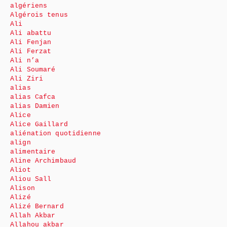
algériens
Algérois tenus
Ali
Ali abattu
Ali Fenjan
Ali Ferzat
Ali n’a
Ali Soumaré
Ali Ziri
alias
alias Cafca
alias Damien
Alice
Alice Gaillard
aliénation quotidienne
align
alimentaire
Aline Archimbaud
Aliot
Aliou Sall
Alison
Alizé
Alizé Bernard
Allah Akbar
Allahou akbar