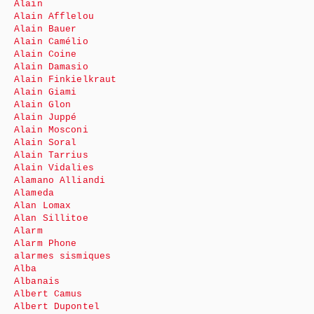
Alain
Alain Afflelou
Alain Bauer
Alain Camélio
Alain Coine
Alain Damasio
Alain Finkielkraut
Alain Giami
Alain Glon
Alain Juppé
Alain Mosconi
Alain Soral
Alain Tarrius
Alain Vidalies
Alamano Alliandi
Alameda
Alan Lomax
Alan Sillitoe
Alarm
Alarm Phone
alarmes sismiques
Alba
Albanais
Albert Camus
Albert Dupontel