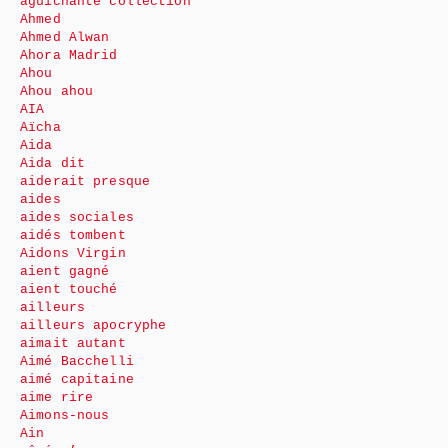
aguichante collection
Ahmed
Ahmed Alwan
Ahora Madrid
Ahou
Ahou ahou
AIA
Aïcha
Aida
Aida dit
aiderait presque
aides
aides sociales
aidés tombent
Aidons Virgin
aient gagné
aient touché
ailleurs
ailleurs apocryphe
aimait autant
Aimé Bacchelli
aimé capitaine
aime rire
Aimons-nous
Ain