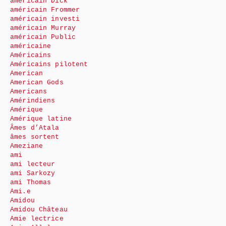
américain Dick
américain Frommer
américain investi
américain Murray
américain Public
américaine
Américains
Américains pilotent
American
American Gods
Americans
Amérindiens
Amérique
Amérique latine
Âmes d’Atala
âmes sortent
Ameziane
ami
ami lecteur
ami Sarkozy
ami Thomas
Ami.e
Amidou
Amidou Château
Amie lectrice