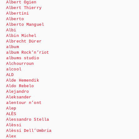
Albert Ogien
Albert Thierry
Albertini
Alberto
Alberto Manguel
Albi
Albin Michel
Albrecht Dürer
album
album Rock’n’riot
albums studio
Alchourroun
alcool
ALD
Alde Hemendik
Aldo Rebelo
Alejandro
Aleksander
alentour n’ont
Alep
ALÈS
Alessandro Stella
Alèssi
Alèssi Dell’Umbria
Alex