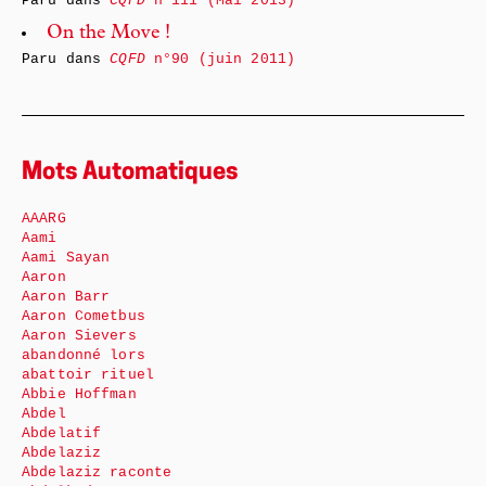
Paru dans
CQFD
n°111 (Mai 2013)
On the Move !
Paru dans
CQFD
n°90 (juin 2011)
Mots Automatiques
AAARG
Aami
Aami Sayan
Aaron
Aaron Barr
Aaron Cometbus
Aaron Sievers
abandonné lors
abattoir rituel
Abbie Hoffman
Abdel
Abdelatif
Abdelaziz
Abdelaziz raconte