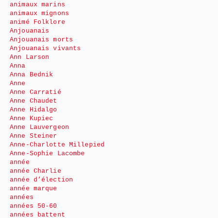
animaux marins
animaux mignons
animé Folklore
Anjouanais
Anjouanais morts
Anjouanais vivants
Ann Larson
Anna
Anna Bednik
Anne
Anne Carratié
Anne Chaudet
Anne Hidalgo
Anne Kupiec
Anne Lauvergeon
Anne Steiner
Anne-Charlotte Millepied
Anne-Sophie Lacombe
année
année Charlie
année d’élection
année marque
années
années 50-60
années battent