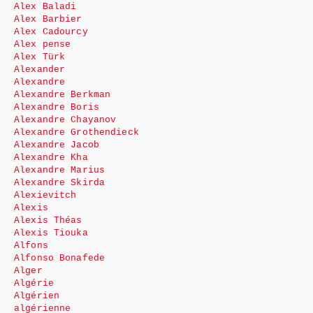
Alex Baladi
Alex Barbier
Alex Cadourcy
Alex pense
Alex Türk
Alexander
Alexandre
Alexandre Berkman
Alexandre Boris
Alexandre Chayanov
Alexandre Grothendieck
Alexandre Jacob
Alexandre Kha
Alexandre Marius
Alexandre Skirda
Alexievitch
Alexis
Alexis Théas
Alexis Tiouka
Alfons
Alfonso Bonafede
Alger
Algérie
Algérien
algérienne