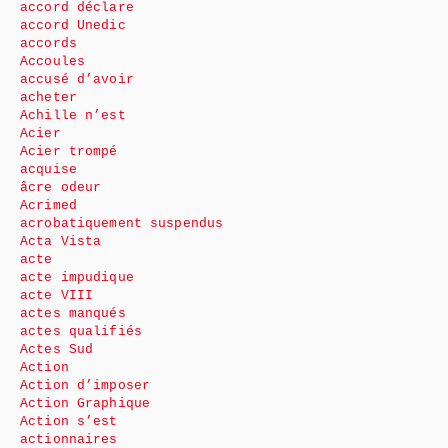
accord déclare
accord Unedic
accords
Accoules
accusé d’avoir
acheter
Achille n’est
Acier
Acier trompé
acquise
âcre odeur
Acrimed
acrobatiquement suspendus
Acta Vista
acte
acte impudique
acte VIII
actes manqués
actes qualifiés
Actes Sud
Action
Action d’imposer
Action Graphique
Action s’est
actionnaires