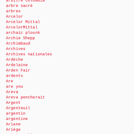
arbitre Colombia
arbre sacré
arbres
Arcelor
Arcelor Mittal
ArcelorMittal
archaïc plounk
Archie Shepp
Archimbaud
Archives
Archives nationales
Ardèche
Ardelaine
Arden Fair
ardents
Are
are you
Areva
Areva pencherait
Argent
Argenteuil
argentin
argentine
Ariane
Ariège