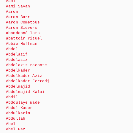
Aami
Aami Sayan
Aaron
Aaron Barr
Aaron Cometbus
Aaron Sievers
abandonné lors
abattoir rituel
Abbie Hoffman
Abdel
Abdelatif
Abdelaziz
Abdelaziz raconte
Abdelkader
Abdelkader Aziz
Abdelkader Ferradj
Abdelmajid
Abdelmajid Kalai
Abdil
Abdoulaye Wade
Abdul Kader
Abdulkarim
Abdullah
Abel
Abel Paz