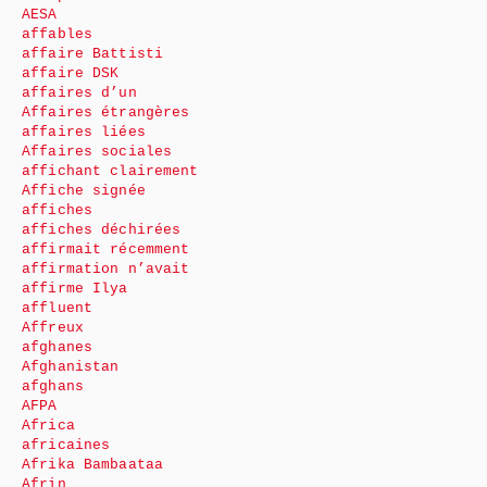
AESA
affables
affaire Battisti
affaire DSK
affaires d’un
Affaires étrangères
affaires liées
Affaires sociales
affichant clairement
Affiche signée
affiches
affiches déchirées
affirmait récemment
affirmation n’avait
affirme Ilya
affluent
Affreux
afghanes
Afghanistan
afghans
AFPA
Africa
africaines
Afrika Bambaataa
Afrin