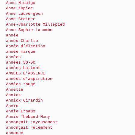
Anne Hidalgo
Anne Kupiec
Anne Lauvergeon
Anne Steiner
Anne-Charlotte Millepied
Anne-Sophie Lacombe
année
année Charlie
année d’élection
année marque
années
années 50-60
années battent
ANNÉES D’ABSENCE
années d’aspiration
Années rouge
Annette
Annick
Annick Girardin
Annie
Annie Ernaux
Annie Thébaud-Mony
annonçait joyeusement
annonçait récemment
annoncé