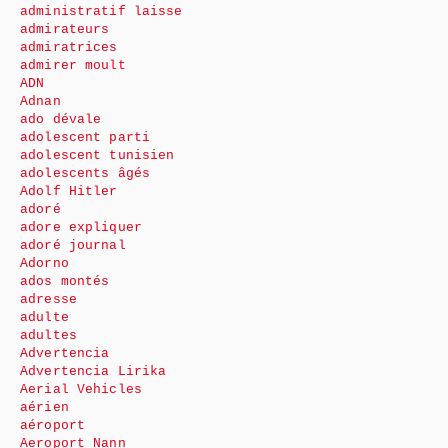
administratif laisse
admirateurs
admiratrices
admirer moult
ADN
Adnan
ado dévale
adolescent parti
adolescent tunisien
adolescents âgés
Adolf Hitler
adoré
adore expliquer
adoré journal
Adorno
ados montés
adresse
adulte
adultes
Advertencia
Advertencia Lirika
Aerial Vehicles
aérien
aéroport
Aeroport Nann