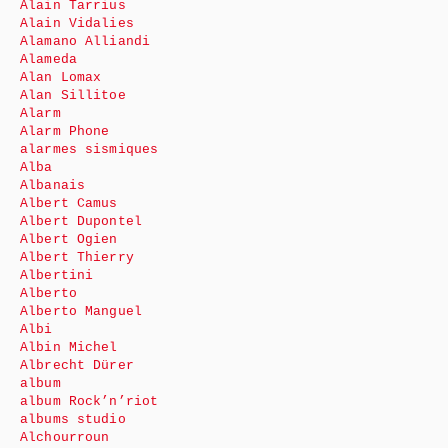
Alain Tarrius
Alain Vidalies
Alamano Alliandi
Alameda
Alan Lomax
Alan Sillitoe
Alarm
Alarm Phone
alarmes sismiques
Alba
Albanais
Albert Camus
Albert Dupontel
Albert Ogien
Albert Thierry
Albertini
Alberto
Alberto Manguel
Albi
Albin Michel
Albrecht Dürer
album
album Rock’n’riot
albums studio
Alchourroun