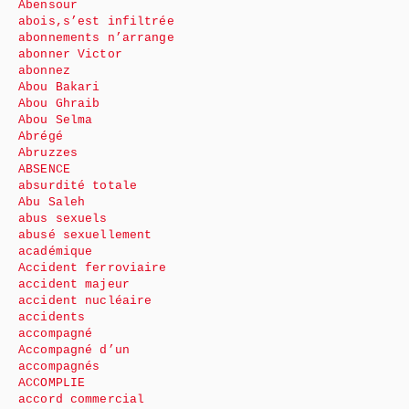
Abensour
abois,s’est infiltrée
abonnements n’arrange
abonner Victor
abonnez
Abou Bakari
Abou Ghraib
Abou Selma
Abrégé
Abruzzes
ABSENCE
absurdité totale
Abu Saleh
abus sexuels
abusé sexuellement
académique
Accident ferroviaire
accident majeur
accident nucléaire
accidents
accompagné
Accompagné d’un
accompagnés
ACCOMPLIE
accord commercial