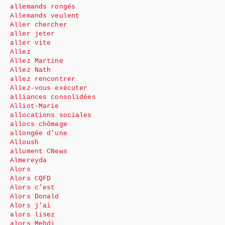
allemands rongés
Allemands veulent
Aller chercher
aller jeter
aller vite
Allez
Allez Martine
Allez Nath
allez rencontrer
Allez-vous exécuter
alliances consolidées
Alliot-Marie
allocations sociales
allocs chômage
allongée d’une
Alloush
allument CNews
Almereyda
Alors
Alors CQFD
Alors c’est
Alors Donald
Alors j’ai
alors lisez
alors Mehdi