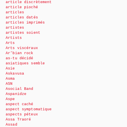
article discrètement
article pioché
articles
articles datés
articles imprimés
artistes
artistes soient
Artists
Arts
Arts viscéraux
Ar’bian rock
as-tu décidé
asiatiques semble
Asie
Askavusa
Asma
ASN
Asocial Band
Aspanidze
Aspe
aspect caché
aspect symptomatique
aspects péteux
Assa Traoré
Assad