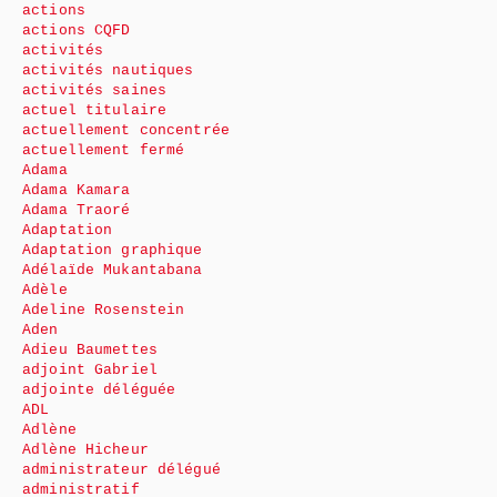
actions
actions CQFD
activités
activités nautiques
activités saines
actuel titulaire
actuellement concentrée
actuellement fermé
Adama
Adama Kamara
Adama Traoré
Adaptation
Adaptation graphique
Adélaïde Mukantabana
Adèle
Adeline Rosenstein
Aden
Adieu Baumettes
adjoint Gabriel
adjointe déléguée
ADL
Adlène
Adlène Hicheur
administrateur délégué
administratif