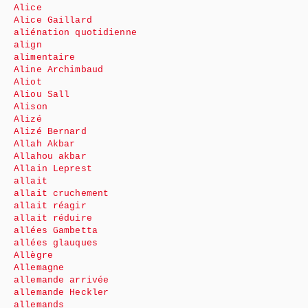
Alice
Alice Gaillard
aliénation quotidienne
align
alimentaire
Aline Archimbaud
Aliot
Aliou Sall
Alison
Alizé
Alizé Bernard
Allah Akbar
Allahou akbar
Allain Leprest
allait
allait cruchement
allait réagir
allait réduire
allées Gambetta
allées glauques
Allègre
Allemagne
allemande arrivée
allemande Heckler
allemands