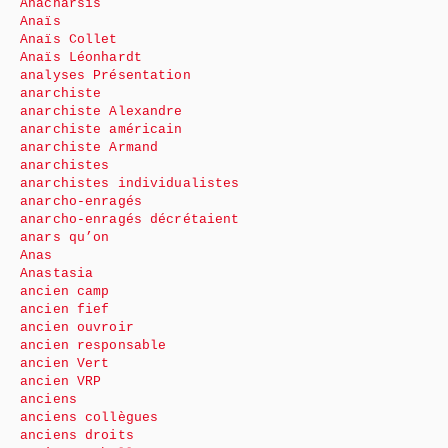
Anacharsis
Anaïs
Anaïs Collet
Anaïs Léonhardt
analyses Présentation
anarchiste
anarchiste Alexandre
anarchiste américain
anarchiste Armand
anarchistes
anarchistes individualistes
anarcho-enragés
anarcho-enragés décrétaient
anars qu’on
Anas
Anastasia
ancien camp
ancien fief
ancien ouvroir
ancien responsable
ancien Vert
ancien VRP
anciens
anciens collègues
anciens droits