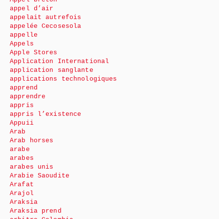
appel d’air
appelait autrefois
appelée Cecosesola
appelle
Appels
Apple Stores
Application International
application sanglante
applications technologiques
apprend
apprendre
appris
appris l’existence
Appuii
Arab
Arab horses
arabe
arabes
arabes unis
Arabie Saoudite
Arafat
Arajol
Araksia
Araksia prend