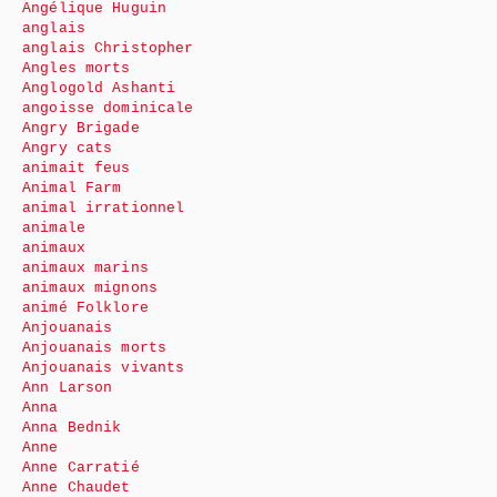
Angélique Huguin
anglais
anglais Christopher
Angles morts
Anglogold Ashanti
angoisse dominicale
Angry Brigade
Angry cats
animait feus
Animal Farm
animal irrationnel
animale
animaux
animaux marins
animaux mignons
animé Folklore
Anjouanais
Anjouanais morts
Anjouanais vivants
Ann Larson
Anna
Anna Bednik
Anne
Anne Carratié
Anne Chaudet