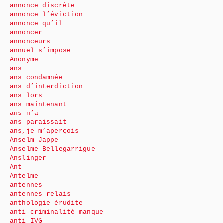
annonce discrète
annonce l’éviction
annonce qu’il
annoncer
annonceurs
annuel s’impose
Anonyme
ans
ans condamnée
ans d’interdiction
ans lors
ans maintenant
ans n’a
ans paraissait
ans,je m’aperçois
Anselm Jappe
Anselme Bellegarrigue
Anslinger
Ant
Antelme
antennes
antennes relais
anthologie érudite
anti-criminalité manque
anti-IVG