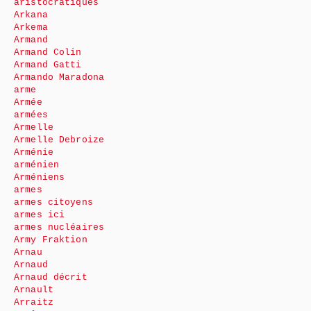
aristocratiques
Arkana
Arkema
Armand
Armand Colin
Armand Gatti
Armando Maradona
arme
Armée
armées
Armelle
Armelle Debroize
Arménie
arménien
Arméniens
armes
armes citoyens
armes ici
armes nucléaires
Army Fraktion
Arnau
Arnaud
Arnaud décrit
Arnault
Arraitz