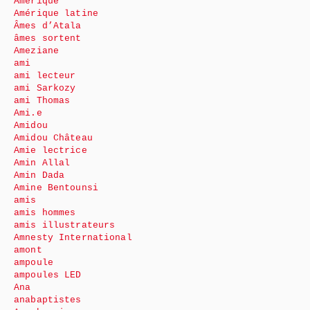
Amérique
Amérique latine
Âmes d’Atala
âmes sortent
Ameziane
ami
ami lecteur
ami Sarkozy
ami Thomas
Ami.e
Amidou
Amidou Château
Amie lectrice
Amin Allal
Amin Dada
Amine Bentounsi
amis
amis hommes
amis illustrateurs
Amnesty International
amont
ampoule
ampoules LED
Ana
anabaptistes