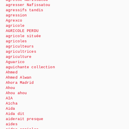
agresser Nafissatou
agressifs tandis
agression
Agrexco
agricole
AGRICOLE PERDU
agricole située
agricoles
agriculteurs
agricultrices
agriculture
Aguarico
aguichante collection
Ahmed
Ahmed Alwan
Ahora Madrid
Ahou
Ahou ahou
AIA
Aïcha
Aida
Aida dit
aiderait presque
aides