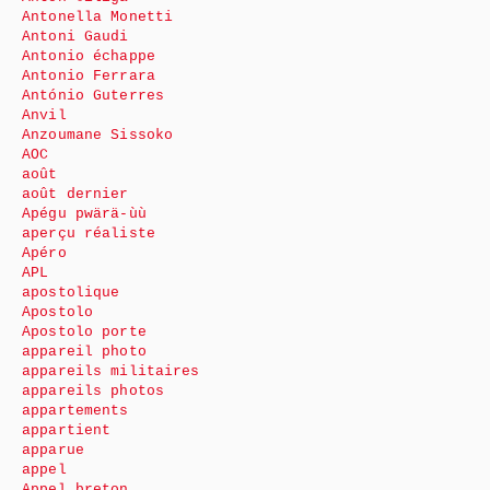
Antonella Monetti
Antoni Gaudi
Antonio échappe
Antonio Ferrara
António Guterres
Anvil
Anzoumane Sissoko
AOC
août
août dernier
Apégu pwärä-ùù
aperçu réaliste
Apéro
APL
apostolique
Apostolo
Apostolo porte
appareil photo
appareils militaires
appareils photos
appartements
appartient
apparue
appel
Appel breton