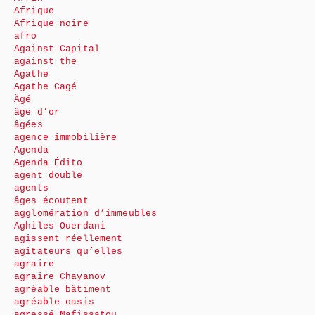
Afrique
Afrique noire
afro
Against Capital
against the
Agathe
Agathe Cagé
Âgé
âge d’or
âgées
agence immobilière
Agenda
Agenda Édito
agent double
agents
âges écoutent
agglomération d’immeubles
Aghiles Ouerdani
agissent réellement
agitateurs qu’elles
agraire
agraire Chayanov
agréable bâtiment
agréable oasis
agressé Nafissatou