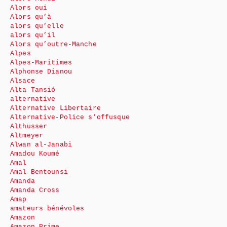
Alors oui
Alors qu’à
alors qu’elle
alors qu’il
Alors qu’outre-Manche
Alpes
Alpes-Maritimes
Alphonse Dianou
Alsace
Alta Tansió
alternative
Alternative Libertaire
Alternative-Police s’offusque
Althusser
Altmeyer
Alwan al-Janabi
Amadou Koumé
Amal
Amal Bentounsi
Amanda
Amanda Cross
Amap
amateurs bénévoles
Amazon
Amazon Prime