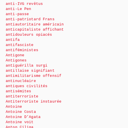
anti-IVG revêtus
anti-Le Pen
anti-passe
anti-patriotard Frans
antiautoritaire américain
anticapitaliste affichant
antidouleurs opiacés
antifa
antifasciste
antiféministes
Antigone
Antigones
antiguérilla surgi
antillaise signifiant
antimilitarisme offensif
antinucléaire
antiques civilités
antisémites
antiterroriste
Antiterroriste instaurée
Antoine
Antoine Costa
Antoine D’Agata
Antoine voit
Anton Ciliga