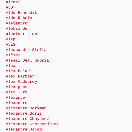
alcool
ALD
Alde Hemendik
Aldo Rebelo
Alejandro
Aleksander
alentour n’ont
Alep
ALÈS
Alessandro Stella
Alèssi
Alèssi Dell’Umbria
Alex
Alex Baladi
Alex Barbier
Alex Cadourcy
Alex pense
Alex Türk
Alexander
Alexandre
Alexandre Berkman
Alexandre Boris
Alexandre Chayanov
Alexandre Grothendieck
Alexandre Jacob