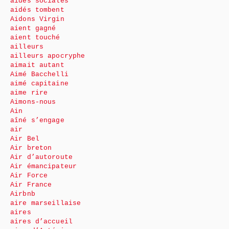
aides sociales
aidés tombent
Aidons Virgin
aient gagné
aient touché
ailleurs
ailleurs apocryphe
aimait autant
Aimé Bacchelli
aimé capitaine
aime rire
Aimons-nous
Ain
aîné s’engage
air
Air Bel
Air breton
Air d’autoroute
Air émancipateur
Air Force
Air France
Airbnb
aire marseillaise
aires
aires d’accueil