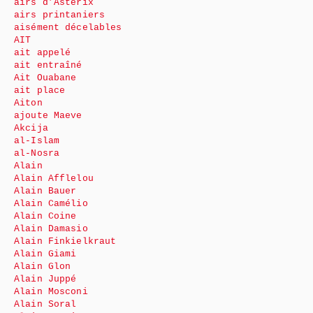
airs d’Astérix
airs printaniers
aisément décelables
AIT
ait appelé
ait entraîné
Ait Ouabane
ait place
Aiton
ajoute Maeve
Akcija
al-Islam
al-Nosra
Alain
Alain Afflelou
Alain Bauer
Alain Camélio
Alain Coine
Alain Damasio
Alain Finkielkraut
Alain Giami
Alain Glon
Alain Juppé
Alain Mosconi
Alain Soral