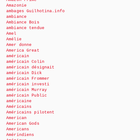
Amazonie
ambages Guilhotina.info
ambiance
Ambiance Bois
ambiance tendue
Amel
Amélie
Amer donne
America Great
américain
américain Colin
américain désignait
américain Dick
américain Frommer
américain investi
américain Murray
américain Public
américaine
Américains
Américains pilotent
American
American Gods
Americans
Amérindiens