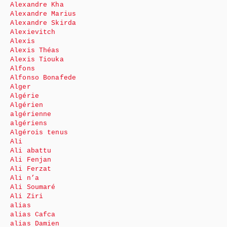
Alexandre Kha
Alexandre Marius
Alexandre Skirda
Alexievitch
Alexis
Alexis Théas
Alexis Tiouka
Alfons
Alfonso Bonafede
Alger
Algérie
Algérien
algérienne
algériens
Algérois tenus
Ali
Ali abattu
Ali Fenjan
Ali Ferzat
Ali n’a
Ali Soumaré
Ali Ziri
alias
alias Cafca
alias Damien