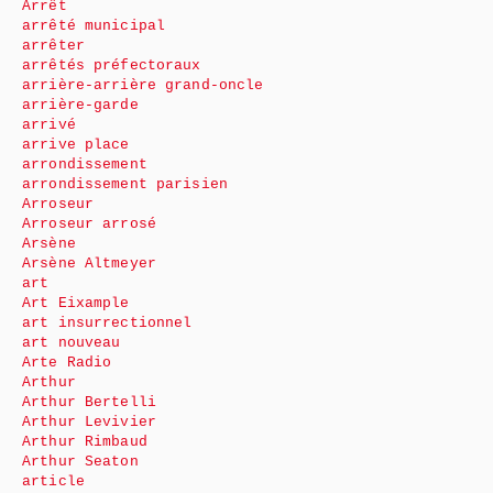
Arrêt
arrêté municipal
arrêter
arrêtés préfectoraux
arrière-arrière grand-oncle
arrière-garde
arrivé
arrive place
arrondissement
arrondissement parisien
Arroseur
Arroseur arrosé
Arsène
Arsène Altmeyer
art
Art Eixample
art insurrectionnel
art nouveau
Arte Radio
Arthur
Arthur Bertelli
Arthur Levivier
Arthur Rimbaud
Arthur Seaton
article