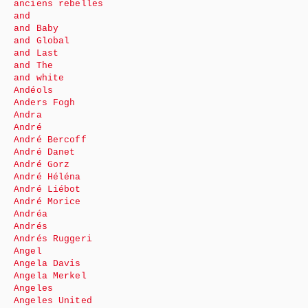
anciens rebelles
and
and Baby
and Global
and Last
and The
and white
Andéols
Anders Fogh
Andra
André
André Bercoff
André Danet
André Gorz
André Héléna
André Liébot
André Morice
Andréa
Andrés
Andrés Ruggeri
Angel
Angela Davis
Angela Merkel
Angeles
Angeles United