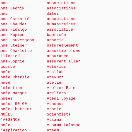
Anna
associations
Anna Bednik
associations
Anne
dites
Anne Carratié
associations
Anne Chaudet
humanitaires
Anne Hidalgo
associative
Anne Kupiec
baptisée
Anne Lauvergeon
associe
Anne Steiner
naturellement
Anne-Charlotte
assortie d’une
Millepied
assurance
Anne-Sophie
assurent aller
Lacombe
Asturies
année
Atallah
année Charlie
Atayurt
année
atelier
d’élection
Atelier Baie
année marque
ateliers
années
Aténi voyage
années 50-60
Athènes
années battent
Atomic
ANNÉES
Scientists
D’ABSENCE
Atsama
années
Atsama Lafosse
d’aspiration
Atsem