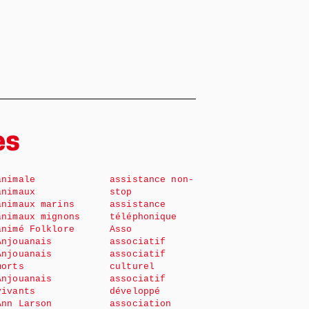
es
animale
assistance non-
animaux
stop
animaux marins
assistance
animaux mignons
téléphonique
animé Folklore
Asso
Anjouanais
associatif
Anjouanais
associatif
morts
culturel
Anjouanais
associatif
vivants
développé
Ann Larson
association