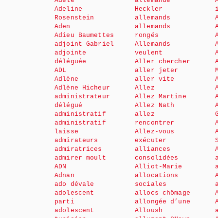
Adèle
allemande
Adeline
Heckler
Rosenstein
allemands
Aden
allemands
Adieu Baumettes
rongés
adjoint Gabriel
Allemands
adjointe
veulent
déléguée
Aller chercher
ADL
aller jeter
Adlène
aller vite
Adlène Hicheur
Allez
administrateur
Allez Martine
délégué
Allez Nath
administratif
allez
administratif
rencontrer
laisse
Allez-vous
admirateurs
exécuter
admiratrices
alliances
admirer moult
consolidées
ADN
Alliot-Marie
Adnan
allocations
ado dévale
sociales
adolescent
allocs chômage
parti
allongée d’une
adolescent
Alloush