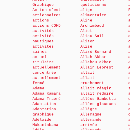
Graphique
quotidienne
Action s’est
align
actionnaires
alimentaire
actions
Aline
actions CQFD
Archimbaud
activités
Aliot
activités
Aliou Sall
nautiques
Alison
activités
Alizé
saines
Alizé Bernard
actuel
Allah Akbar
titulaire
Allahou akbar
actuellement
Allain Leprest
concentrée
allait
actuellement
allait
fermé
cruchement
Adama
allait réagir
Adama Kamara
allait réduire
Adama Traoré
allées Gambetta
Adaptation
allées glauques
Adaptation
Allègre
graphique
Allemagne
Adélaïde
allemande
Mukantabana
arrivée