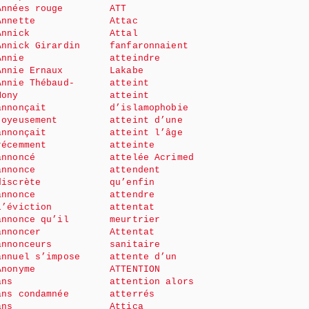
Années rouge
ATT
Annette
Attac
Annick
Attal
Annick Girardin
fanfaronnaient
Annie
atteindre
Annie Ernaux
Lakabe
Annie Thébaud-
atteint
Mony
atteint
annonçait
d’islamophobie
joyeusement
atteint d’une
annonçait
atteint l’âge
récemment
atteinte
annoncé
attelée Acrimed
annonce
attendent
discrète
qu’enfin
annonce
attendre
l’éviction
attentat
annonce qu’il
meurtrier
annoncer
Attentat
annonceurs
sanitaire
annuel s’impose
attente d’un
Anonyme
ATTENTION
ans
attention alors
ans condamnée
atterrés
ans
Attica