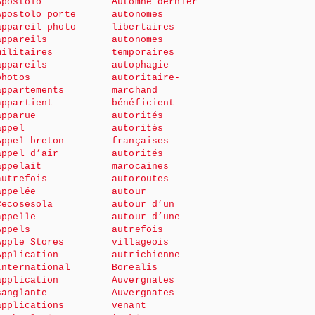
Apostolo
Automne dernier
Apostolo porte
autonomes
appareil photo
libertaires
appareils
autonomes
militaires
temporaires
appareils
autophagie
photos
autoritaire-
appartements
marchand
appartient
bénéficient
apparue
autorités
appel
autorités
Appel breton
françaises
appel d’air
autorités
appelait
marocaines
autrefois
autoroutes
appelée
autour
Cecosesola
autour d’un
appelle
autour d’une
Appels
autrefois
Apple Stores
villageois
Application
autrichienne
International
Borealis
application
Auvergnates
sanglante
Auvergnates
applications
venant