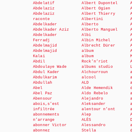
Abdelatif
Albert Dupontel
Abdelaziz
Albert Ogien
Abdelaziz
Albert Thierry
raconte
Albertini
Abdelkader
Alberto
Abdelkader Aziz
Alberto Manguel
Abdelkader
Albi
Ferradj
Albin Michel
Abdelmajid
Albrecht Dürer
Abdelmajid
album
Kalai
album
Abdil
Rock’n’riot
Abdoulaye Wade
albums studio
Abdul Kader
Alchourroun
Abdulkarim
alcool
Abdullah
ALD
Abel
Alde Hemendik
Abel Paz
Aldo Rebelo
Abensour
Alejandro
abois,s’est
Aleksander
infiltrée
alentour n’ont
abonnements
Alep
n’arrange
ALÈS
abonner Victor
Alessandro
abonnez
Stella