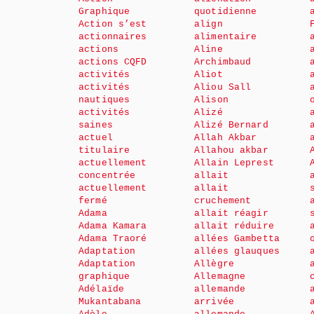
Graphique
quotidienne
Action s’est
align
actionnaires
alimentaire
actions
Aline
actions CQFD
Archimbaud
activités
Aliot
activités
Aliou Sall
nautiques
Alison
activités
Alizé
saines
Alizé Bernard
actuel
Allah Akbar
titulaire
Allahou akbar
actuellement
Allain Leprest
concentrée
allait
actuellement
allait
fermé
cruchement
Adama
allait réagir
Adama Kamara
allait réduire
Adama Traoré
allées Gambetta
Adaptation
allées glauques
Adaptation
Allègre
graphique
Allemagne
Adélaïde
allemande
Mukantabana
arrivée