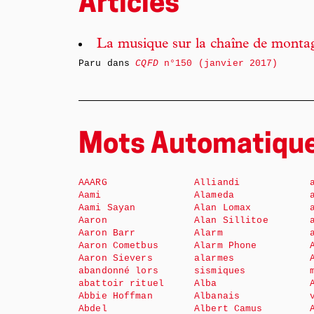
Articles
La musique sur la chaîne de monta
Paru dans
CQFD
n°150 (janvier 2017)
Mots Automatiqu
AAARG
Alliandi
Aami
Alameda
Aami Sayan
Alan Lomax
Aaron
Alan Sillitoe
Aaron Barr
Alarm
Aaron Cometbus
Alarm Phone
Aaron Sievers
alarmes
abandonné lors
sismiques
abattoir rituel
Alba
Abbie Hoffman
Albanais
Abdel
Albert Camus