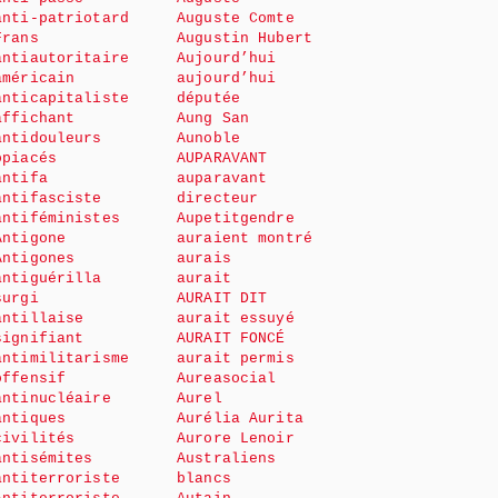
anti-patriotard
Auguste Comte
Frans
Augustin Hubert
antiautoritaire
Aujourd’hui
américain
aujourd’hui
anticapitaliste
députée
affichant
Aung San
antidouleurs
Aunoble
opiacés
AUPARAVANT
antifa
auparavant
antifasciste
directeur
antiféministes
Aupetitgendre
Antigone
auraient montré
Antigones
aurais
antiguérilla
aurait
surgi
AURAIT DIT
antillaise
aurait essuyé
signifiant
AURAIT FONCÉ
antimilitarisme
aurait permis
offensif
Aureasocial
antinucléaire
Aurel
antiques
Aurélia Aurita
civilités
Aurore Lenoir
antisémites
Australiens
antiterroriste
blancs