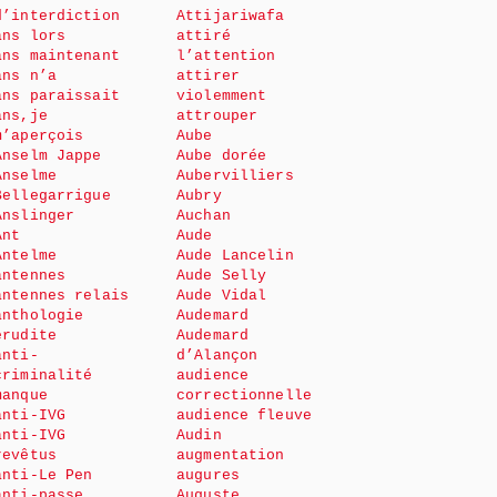
d’interdiction
Attijariwafa
ans lors
attiré
ans maintenant
l’attention
ans n’a
attirer
ans paraissait
violemment
ans,je
attrouper
m’aperçois
Aube
Anselm Jappe
Aube dorée
Anselme
Aubervilliers
Bellegarrigue
Aubry
Anslinger
Auchan
Ant
Aude
Antelme
Aude Lancelin
antennes
Aude Selly
antennes relais
Aude Vidal
anthologie
Audemard
érudite
Audemard
anti-
d’Alançon
criminalité
audience
manque
correctionnelle
anti-IVG
audience fleuve
anti-IVG
Audin
revêtus
augmentation
anti-Le Pen
augures
anti-passe
Auguste