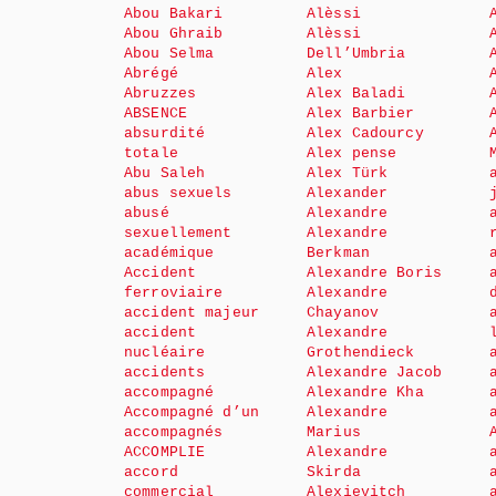
Abou Bakari
Alèssi
Abou Ghraib
Alèssi
Abou Selma
Dell’Umbria
Abrégé
Alex
Abruzzes
Alex Baladi
ABSENCE
Alex Barbier
absurdité
Alex Cadourcy
totale
Alex pense
Abu Saleh
Alex Türk
abus sexuels
Alexander
abusé
Alexandre
sexuellement
Alexandre
académique
Berkman
Accident
Alexandre Boris
ferroviaire
Alexandre
accident majeur
Chayanov
accident
Alexandre
nucléaire
Grothendieck
accidents
Alexandre Jacob
accompagné
Alexandre Kha
Accompagné d’un
Alexandre
accompagnés
Marius
ACCOMPLIE
Alexandre
accord
Skirda
commercial
Alexievitch