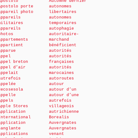
Apostolo
Automne dernier
Apostolo porte
autonomes
appareil photo
libertaires
appareils
autonomes
militaires
temporaires
appareils
autophagie
photos
autoritaire-
appartements
marchand
appartient
bénéficient
apparue
autorités
appel
autorités
Appel breton
françaises
appel d’air
autorités
appelait
marocaines
autrefois
autoroutes
appelée
autour
Cecosesola
autour d’un
appelle
autour d’une
Appels
autrefois
Apple Stores
villageois
Application
autrichienne
International
Borealis
application
Auvergnates
sanglante
Auvergnates
applications
venant