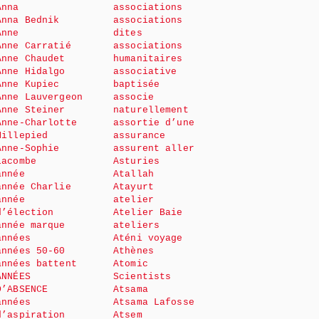
Anna
associations
Anna Bednik
associations
Anne
dites
Anne Carratié
associations
Anne Chaudet
humanitaires
Anne Hidalgo
associative
Anne Kupiec
baptisée
Anne Lauvergeon
associe
Anne Steiner
naturellement
Anne-Charlotte
assortie d’une
Millepied
assurance
Anne-Sophie
assurent aller
Lacombe
Asturies
année
Atallah
année Charlie
Atayurt
année
atelier
d’élection
Atelier Baie
année marque
ateliers
années
Aténi voyage
années 50-60
Athènes
années battent
Atomic
ANNÉES
Scientists
D’ABSENCE
Atsama
années
Atsama Lafosse
d’aspiration
Atsem