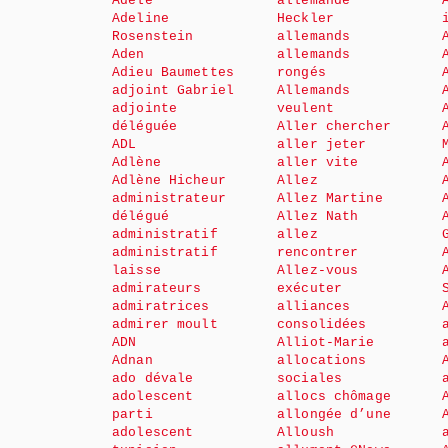
Adèle
allemande
Adeline
Heckler
Rosenstein
allemands
Aden
allemands
Adieu Baumettes
rongés
adjoint Gabriel
Allemands
adjointe
veulent
déléguée
Aller chercher
ADL
aller jeter
Adlène
aller vite
Adlène Hicheur
Allez
administrateur
Allez Martine
délégué
Allez Nath
administratif
allez
administratif
rencontrer
laisse
Allez-vous
admirateurs
exécuter
admiratrices
alliances
admirer moult
consolidées
ADN
Alliot-Marie
Adnan
allocations
ado dévale
sociales
adolescent
allocs chômage
parti
allongée d’une
adolescent
Alloush