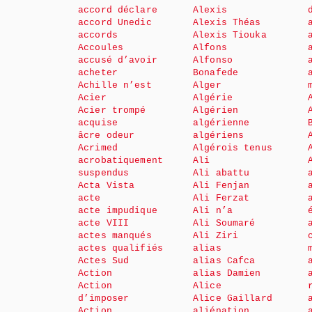
accord déclare
Alexis
accord Unedic
Alexis Théas
accords
Alexis Tiouka
Accoules
Alfons
accusé d’avoir
Alfonso
acheter
Bonafede
Achille n’est
Alger
Acier
Algérie
Acier trompé
Algérien
acquise
algérienne
âcre odeur
algériens
Acrimed
Algérois tenus
acrobatiquement
Ali
suspendus
Ali abattu
Acta Vista
Ali Fenjan
acte
Ali Ferzat
acte impudique
Ali n’a
acte VIII
Ali Soumaré
actes manqués
Ali Ziri
actes qualifiés
alias
Actes Sud
alias Cafca
Action
alias Damien
Action
Alice
d’imposer
Alice Gaillard
Action
aliénation