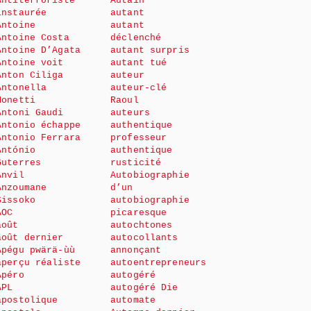
Antiterroriste
Autain
instaurée
autant
Antoine
autant
Antoine Costa
déclenché
Antoine D’Agata
autant surpris
Antoine voit
autant tué
Anton Ciliga
auteur
Antonella
auteur-clé
Monetti
Raoul
Antoni Gaudi
auteurs
Antonio échappe
authentique
Antonio Ferrara
professeur
António
authentique
Guterres
rusticité
Anvil
Autobiographie
Anzoumane
d’un
Sissoko
autobiographie
AOC
picaresque
août
autochtones
août dernier
autocollants
Apégu pwärä-ùù
annonçant
aperçu réaliste
autoentrepreneurs
Apéro
autogéré
APL
autogéré Die
apostolique
automate