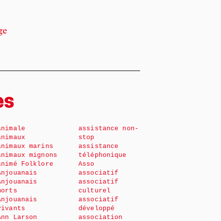
ge
es
animale
assistance non-
animaux
stop
animaux marins
assistance
animaux mignons
téléphonique
animé Folklore
Asso
Anjouanais
associatif
Anjouanais
associatif
morts
culturel
Anjouanais
associatif
vivants
développé
Ann Larson
association