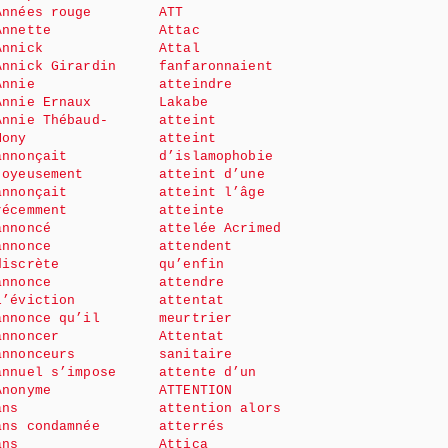
Années rouge
ATT
Annette
Attac
Annick
Attal
Annick Girardin
fanfaronnaient
Annie
atteindre
Annie Ernaux
Lakabe
Annie Thébaud-
atteint
Mony
atteint
annonçait
d’islamophobie
joyeusement
atteint d’une
annonçait
atteint l’âge
récemment
atteinte
annoncé
attelée Acrimed
annonce
attendent
discrète
qu’enfin
annonce
attendre
l’éviction
attentat
annonce qu’il
meurtrier
annoncer
Attentat
annonceurs
sanitaire
annuel s’impose
attente d’un
Anonyme
ATTENTION
ans
attention alors
ans condamnée
atterrés
ans
Attica