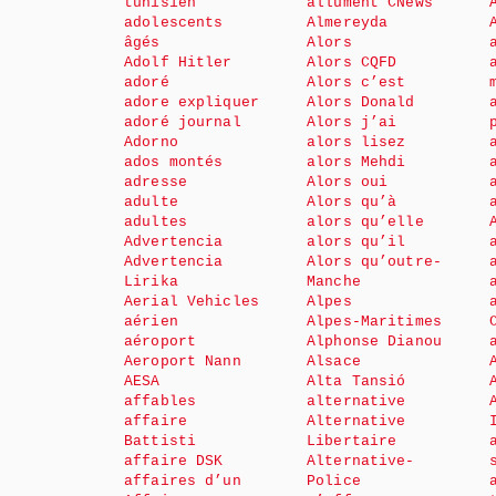
tunisien
allument CNews
adolescents
Almereyda
âgés
Alors
Adolf Hitler
Alors CQFD
adoré
Alors c’est
adore expliquer
Alors Donald
adoré journal
Alors j’ai
Adorno
alors lisez
ados montés
alors Mehdi
adresse
Alors oui
adulte
Alors qu’à
adultes
alors qu’elle
Advertencia
alors qu’il
Advertencia
Alors qu’outre-
Lirika
Manche
Aerial Vehicles
Alpes
aérien
Alpes-Maritimes
aéroport
Alphonse Dianou
Aeroport Nann
Alsace
AESA
Alta Tansió
affables
alternative
affaire
Alternative
Battisti
Libertaire
affaire DSK
Alternative-
affaires d’un
Police