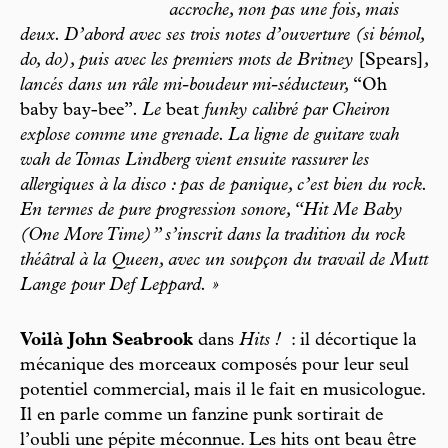
accroche, non pas une fois, mais
deux. D’abord avec ses trois notes d’ouverture (si bémol,
do, do), puis avec les premiers mots de Britney
[Spears]
,
lancés dans un râle mi-boudeur mi-séducteur,
“Oh
baby bay-bee”
. Le
beat
funky calibré par Cheiron
explose comme une grenade. La ligne de guitare wah
wah de Tomas Lindberg vient ensuite rassurer les
allergiques à la disco : pas de panique, c’est bien du rock.
En termes de pure progression sonore, “Hit Me Baby
(One More Time)” s’inscrit dans la tradition du rock
théâtral à la Queen, avec un soupçon du travail de Mutt
Lange pour Def Leppard. »
Voilà John Seabrook
dans
Hits !
: il décortique la
mécanique des morceaux composés pour leur seul
potentiel commercial, mais il le fait en musicologue.
Il en parle comme un fanzine punk sortirait de
l’oubli une pépite méconnue. Les hits ont beau être