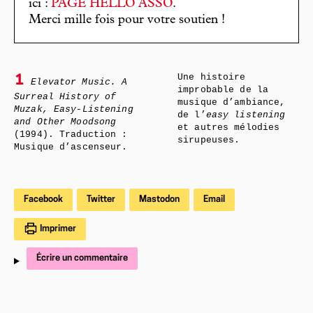
ici :
PAGE HELLO ASSO
.
Merci mille fois pour votre soutien !
Une histoire
1
Elevator Music. A
improbable de la
Surreal History of
musique d’ambiance,
Muzak, Easy-Listening
de l’
easy listening
and Other Moodsong
et autres mélodies
(1994). Traduction :
sirupeuses.
Musique d’ascenseur.
Facebook
Twitter
Mastodon
Email
Imprimer
Écrire un commentaire