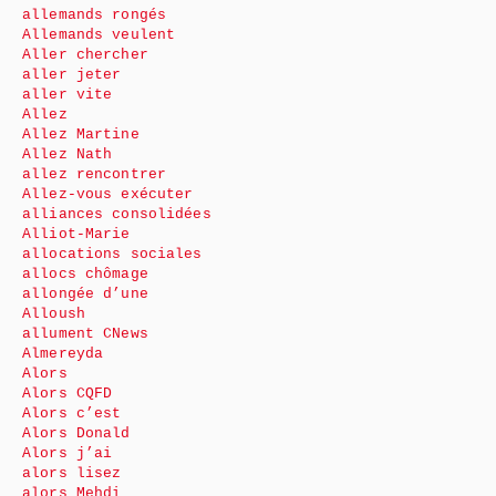
allemands rongés
Allemands veulent
Aller chercher
aller jeter
aller vite
Allez
Allez Martine
Allez Nath
allez rencontrer
Allez-vous exécuter
alliances consolidées
Alliot-Marie
allocations sociales
allocs chômage
allongée d’une
Alloush
allument CNews
Almereyda
Alors
Alors CQFD
Alors c’est
Alors Donald
Alors j’ai
alors lisez
alors Mehdi