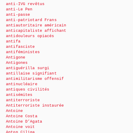
anti-IVG revêtus
anti-Le Pen
anti-passe
anti-patriotard Frans
antiautoritaire américain
anticapitaliste affichant
antidouleurs opiacés
antifa
antifasciste
antiféministes
Antigone
Antigones
antiguérilla surgi
antillaise signifiant
antimilitarisme offensif
antinucléaire
antiques civilités
antisémites
antiterroriste
Antiterroriste instaurée
Antoine
Antoine Costa
Antoine D’Agata
Antoine voit
Anton Ciliga