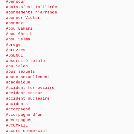
Abensour
abois,s’est infiltrée
abonnements n’arrange
abonner Victor
abonnez
Abou Bakari
Abou Ghraib
Abou Selma
Abrégé
Abruzzes
ABSENCE
absurdité totale
Abu Saleh
abus sexuels
abusé sexuellement
académique
Accident ferroviaire
accident majeur
accident nucléaire
accidents
accompagné
Accompagné d’un
accompagnés
ACCOMPLIE
accord commercial