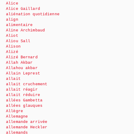
Alice
Alice Gaillard
aliénation quotidienne
align
alimentaire
Aline Archimbaud
Aliot
Aliou Sall
Alison
Alizé
Alizé Bernard
Allah Akbar
Allahou akbar
Allain Leprest
allait
allait cruchement
allait réagir
allait réduire
allées Gambetta
allées glauques
Allègre
Allemagne
allemande arrivée
allemande Heckler
allemands