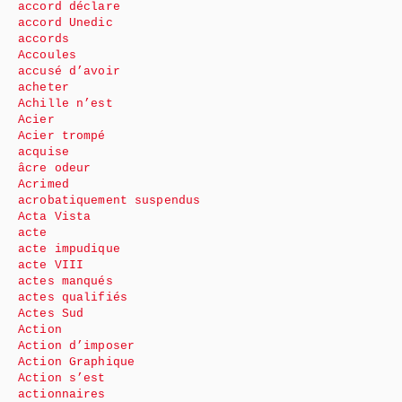
accord déclare
accord Unedic
accords
Accoules
accusé d’avoir
acheter
Achille n’est
Acier
Acier trompé
acquise
âcre odeur
Acrimed
acrobatiquement suspendus
Acta Vista
acte
acte impudique
acte VIII
actes manqués
actes qualifiés
Actes Sud
Action
Action d’imposer
Action Graphique
Action s’est
actionnaires