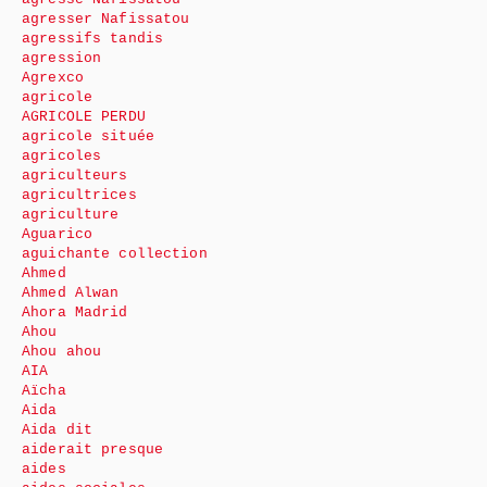
agresser Nafissatou
agressifs tandis
agression
Agrexco
agricole
AGRICOLE PERDU
agricole située
agricoles
agriculteurs
agricultrices
agriculture
Aguarico
aguichante collection
Ahmed
Ahmed Alwan
Ahora Madrid
Ahou
Ahou ahou
AIA
Aïcha
Aida
Aida dit
aiderait presque
aides