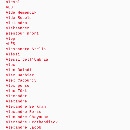
alcool
ALD
Alde Hemendik
Aldo Rebelo
Alejandro
Aleksander
alentour n’ont
Alep
ALÈS
Alessandro Stella
Alèssi
Alèssi Dell’Umbria
Alex
Alex Baladi
Alex Barbier
Alex Cadourcy
Alex pense
Alex Türk
Alexander
Alexandre
Alexandre Berkman
Alexandre Boris
Alexandre Chayanov
Alexandre Grothendieck
Alexandre Jacob