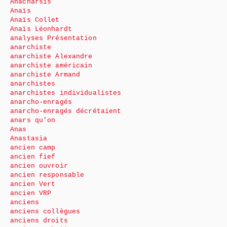
Anacharsis
Anaïs
Anaïs Collet
Anaïs Léonhardt
analyses Présentation
anarchiste
anarchiste Alexandre
anarchiste américain
anarchiste Armand
anarchistes
anarchistes individualistes
anarcho-enragés
anarcho-enragés décrétaient
anars qu’on
Anas
Anastasia
ancien camp
ancien fief
ancien ouvroir
ancien responsable
ancien Vert
ancien VRP
anciens
anciens collègues
anciens droits