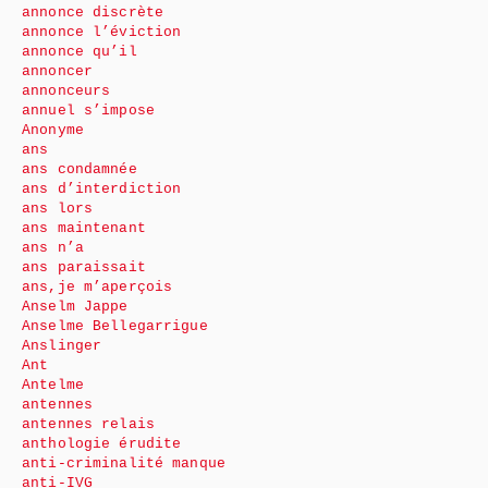
annonce discrète
annonce l’éviction
annonce qu’il
annoncer
annonceurs
annuel s’impose
Anonyme
ans
ans condamnée
ans d’interdiction
ans lors
ans maintenant
ans n’a
ans paraissait
ans,je m’aperçois
Anselm Jappe
Anselme Bellegarrigue
Anslinger
Ant
Antelme
antennes
antennes relais
anthologie érudite
anti-criminalité manque
anti-IVG