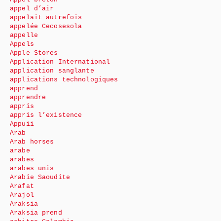
appel d’air
appelait autrefois
appelée Cecosesola
appelle
Appels
Apple Stores
Application International
application sanglante
applications technologiques
apprend
apprendre
appris
appris l’existence
Appuii
Arab
Arab horses
arabe
arabes
arabes unis
Arabie Saoudite
Arafat
Arajol
Araksia
Araksia prend