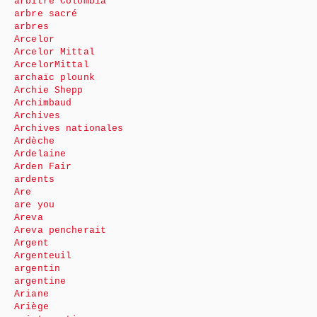
arbitre Colombia
arbre sacré
arbres
Arcelor
Arcelor Mittal
ArcelorMittal
archaïc plounk
Archie Shepp
Archimbaud
Archives
Archives nationales
Ardèche
Ardelaine
Arden Fair
ardents
Are
are you
Areva
Areva pencherait
Argent
Argenteuil
argentin
argentine
Ariane
Ariège