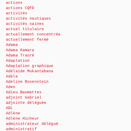
actions
actions CQFD
activités
activités nautiques
activités saines
actuel titulaire
actuellement concentrée
actuellement fermé
Adama
Adama Kamara
Adama Traoré
Adaptation
Adaptation graphique
Adélaïde Mukantabana
Adèle
Adeline Rosenstein
Aden
Adieu Baumettes
adjoint Gabriel
adjointe déléguée
ADL
Adlène
Adlène Hicheur
administrateur délégué
administratif