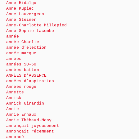
Anne Hidalgo
Anne Kupiec
Anne Lauvergeon
Anne Steiner
Anne-Charlotte Millepied
Anne-Sophie Lacombe
année
année Charlie
année d’élection
année marque
années
années 50-60
années battent
ANNÉES D’ABSENCE
années d’aspiration
Années rouge
Annette
Annick
Annick Girardin
Annie
Annie Ernaux
Annie Thébaud-Mony
annonçait joyeusement
annonçait récemment
annoncé