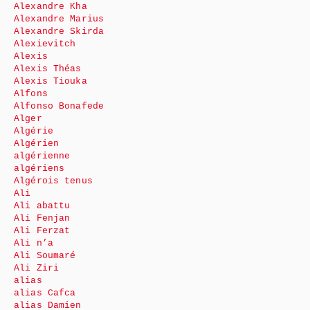
Alexandre Kha
Alexandre Marius
Alexandre Skirda
Alexievitch
Alexis
Alexis Théas
Alexis Tiouka
Alfons
Alfonso Bonafede
Alger
Algérie
Algérien
algérienne
algériens
Algérois tenus
Ali
Ali abattu
Ali Fenjan
Ali Ferzat
Ali n’a
Ali Soumaré
Ali Ziri
alias
alias Cafca
alias Damien