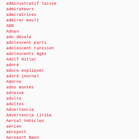
administratif laisse
admirateurs
admiratrices
admirer moult
ADN
Adnan
ado dévale
adolescent parti
adolescent tunisien
adolescents âgés
Adolf Hitler
adoré
adore expliquer
adoré journal
Adorno
ados montés
adresse
adulte
adultes
Advertencia
Advertencia Lirika
Aerial Vehicles
aérien
aéroport
Aeroport Nann