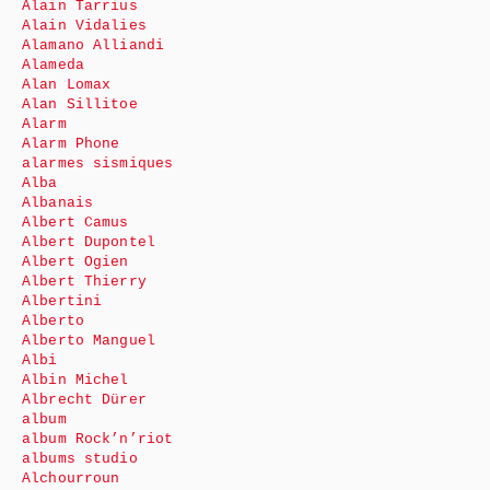
Alain Tarrius
Alain Vidalies
Alamano Alliandi
Alameda
Alan Lomax
Alan Sillitoe
Alarm
Alarm Phone
alarmes sismiques
Alba
Albanais
Albert Camus
Albert Dupontel
Albert Ogien
Albert Thierry
Albertini
Alberto
Alberto Manguel
Albi
Albin Michel
Albrecht Dürer
album
album Rock’n’riot
albums studio
Alchourroun