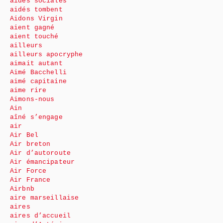
aides sociales
aidés tombent
Aidons Virgin
aient gagné
aient touché
ailleurs
ailleurs apocryphe
aimait autant
Aimé Bacchelli
aimé capitaine
aime rire
Aimons-nous
Ain
aîné s’engage
air
Air Bel
Air breton
Air d’autoroute
Air émancipateur
Air Force
Air France
Airbnb
aire marseillaise
aires
aires d’accueil