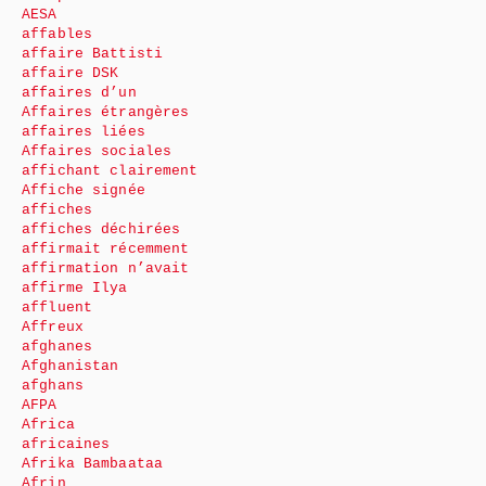
AESA
affables
affaire Battisti
affaire DSK
affaires d’un
Affaires étrangères
affaires liées
Affaires sociales
affichant clairement
Affiche signée
affiches
affiches déchirées
affirmait récemment
affirmation n’avait
affirme Ilya
affluent
Affreux
afghanes
Afghanistan
afghans
AFPA
Africa
africaines
Afrika Bambaataa
Afrin