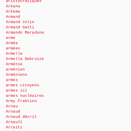
aristocratiques
Arkana
Arkema
Armand
Armand Colin
Armand Gatti
Armando Maradona
arme
Armée
armées
Armelle
Armelle Debroize
Arménie
arménien
Arméniens
armes
armes citoyens
armes ici
armes nucléaires
Army Fraktion
Arnau
Arnaud
Arnaud décrit
Arnault
Arraitz