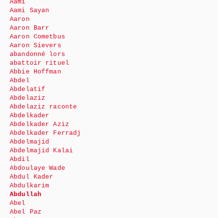
Aami
Aami Sayan
Aaron
Aaron Barr
Aaron Cometbus
Aaron Sievers
abandonné lors
abattoir rituel
Abbie Hoffman
Abdel
Abdelatif
Abdelaziz
Abdelaziz raconte
Abdelkader
Abdelkader Aziz
Abdelkader Ferradj
Abdelmajid
Abdelmajid Kalai
Abdil
Abdoulaye Wade
Abdul Kader
Abdulkarim
Abdullah
Abel
Abel Paz