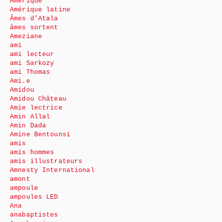
Amérique
Amérique latine
Âmes d’Atala
âmes sortent
Ameziane
ami
ami lecteur
ami Sarkozy
ami Thomas
Ami.e
Amidou
Amidou Château
Amie lectrice
Amin Allal
Amin Dada
Amine Bentounsi
amis
amis hommes
amis illustrateurs
Amnesty International
amont
ampoule
ampoules LED
Ana
anabaptistes