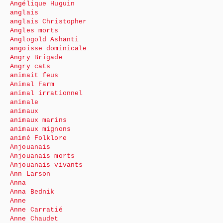
Angélique Huguin
anglais
anglais Christopher
Angles morts
Anglogold Ashanti
angoisse dominicale
Angry Brigade
Angry cats
animait feus
Animal Farm
animal irrationnel
animale
animaux
animaux marins
animaux mignons
animé Folklore
Anjouanais
Anjouanais morts
Anjouanais vivants
Ann Larson
Anna
Anna Bednik
Anne
Anne Carratié
Anne Chaudet