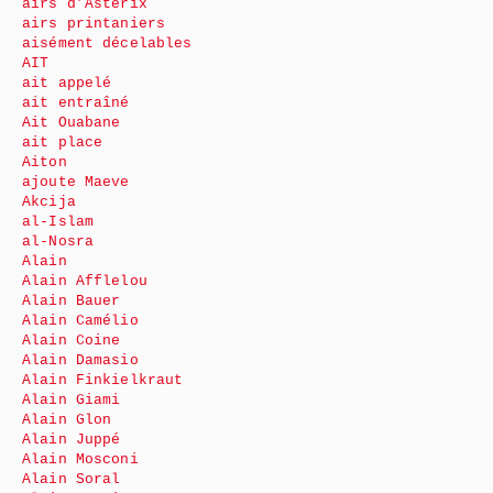
airs d’Astérix
airs printaniers
aisément décelables
AIT
ait appelé
ait entraîné
Ait Ouabane
ait place
Aiton
ajoute Maeve
Akcija
al-Islam
al-Nosra
Alain
Alain Afflelou
Alain Bauer
Alain Camélio
Alain Coine
Alain Damasio
Alain Finkielkraut
Alain Giami
Alain Glon
Alain Juppé
Alain Mosconi
Alain Soral