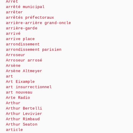
Arrêt
arrêté municipal
arrêter
arrêtés préfectoraux
arrière-arrière grand-oncle
arrière-garde
arrivé
arrive place
arrondissement
arrondissement parisien
Arroseur
Arroseur arrosé
Arsène
Arsène Altmeyer
art
Art Eixample
art insurrectionnel
art nouveau
Arte Radio
Arthur
Arthur Bertelli
Arthur Levivier
Arthur Rimbaud
Arthur Seaton
article