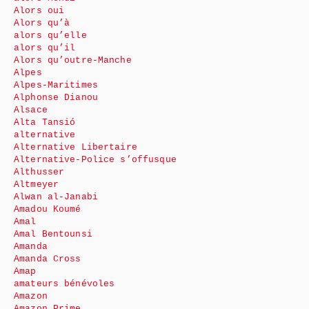
Alors oui
Alors qu’à
alors qu’elle
alors qu’il
Alors qu’outre-Manche
Alpes
Alpes-Maritimes
Alphonse Dianou
Alsace
Alta Tansió
alternative
Alternative Libertaire
Alternative-Police s’offusque
Althusser
Altmeyer
Alwan al-Janabi
Amadou Koumé
Amal
Amal Bentounsi
Amanda
Amanda Cross
Amap
amateurs bénévoles
Amazon
Amazon Prime