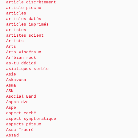
article discrètement
article pioché
articles
articles datés
articles imprimés
artistes
artistes soient
Artists
Arts
Arts viscéraux
Ar’bian rock
as-tu décidé
asiatiques semble
Asie
Askavusa
Asma
ASN
Asocial Band
Aspanidze
Aspe
aspect caché
aspect symptomatique
aspects péteux
Assa Traoré
Assad