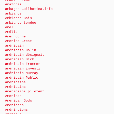
Amazonie
ambages Guilhotina.info
ambiance
Ambiance Bois
ambiance tendue
Amel
Amélie
Amer donne
America Great
américain
américain Colin
américain désignait
américain Dick
américain Frommer
américain investi
américain Murray
américain Public
américaine
Américains
Américains pilotent
American
American Gods
Americans
Amérindiens