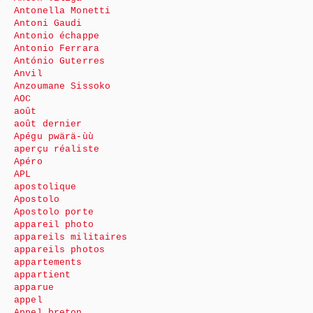
Antonella Monetti
Antoni Gaudi
Antonio échappe
Antonio Ferrara
António Guterres
Anvil
Anzoumane Sissoko
AOC
août
août dernier
Apégu pwärä-ùù
aperçu réaliste
Apéro
APL
apostolique
Apostolo
Apostolo porte
appareil photo
appareils militaires
appareils photos
appartements
appartient
apparue
appel
Appel breton