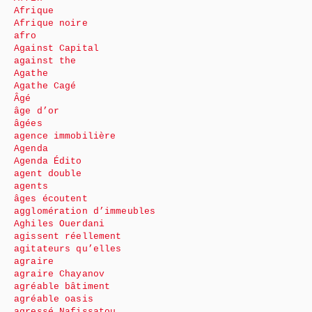
Afrique
Afrique noire
afro
Against Capital
against the
Agathe
Agathe Cagé
Âgé
âge d’or
âgées
agence immobilière
Agenda
Agenda Édito
agent double
agents
âges écoutent
agglomération d’immeubles
Aghiles Ouerdani
agissent réellement
agitateurs qu’elles
agraire
agraire Chayanov
agréable bâtiment
agréable oasis
agressé Nafissatou