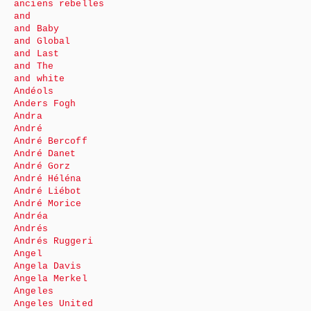
anciens rebelles
and
and Baby
and Global
and Last
and The
and white
Andéols
Anders Fogh
Andra
André
André Bercoff
André Danet
André Gorz
André Héléna
André Liébot
André Morice
Andréa
Andrés
Andrés Ruggeri
Angel
Angela Davis
Angela Merkel
Angeles
Angeles United