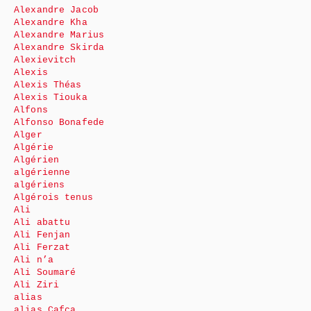
Alexandre Jacob
Alexandre Kha
Alexandre Marius
Alexandre Skirda
Alexievitch
Alexis
Alexis Théas
Alexis Tiouka
Alfons
Alfonso Bonafede
Alger
Algérie
Algérien
algérienne
algériens
Algérois tenus
Ali
Ali abattu
Ali Fenjan
Ali Ferzat
Ali n’a
Ali Soumaré
Ali Ziri
alias
alias Cafca