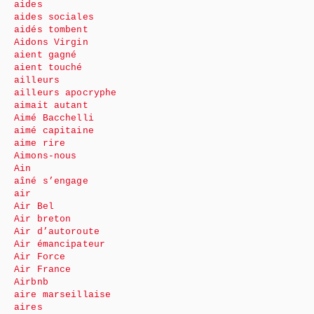
aides
aides sociales
aidés tombent
Aidons Virgin
aient gagné
aient touché
ailleurs
ailleurs apocryphe
aimait autant
Aimé Bacchelli
aimé capitaine
aime rire
Aimons-nous
Ain
aîné s’engage
air
Air Bel
Air breton
Air d’autoroute
Air émancipateur
Air Force
Air France
Airbnb
aire marseillaise
aires