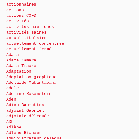
actionnaires
actions
actions CQFD
activités
activités nautiques
activités saines
actuel titulaire
actuellement concentrée
actuellement fermé
Adama
Adama Kamara
Adama Traoré
Adaptation
Adaptation graphique
Adélaïde Mukantabana
Adèle
Adeline Rosenstein
Aden
Adieu Baumettes
adjoint Gabriel
adjointe déléguée
ADL
Adlène
Adlène Hicheur
administrateur délégué