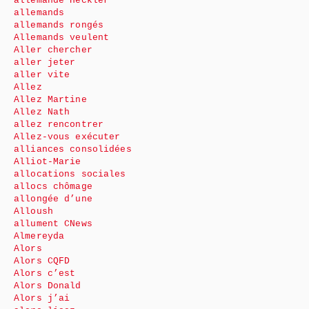
allemande Heckler
allemands
allemands rongés
Allemands veulent
Aller chercher
aller jeter
aller vite
Allez
Allez Martine
Allez Nath
allez rencontrer
Allez-vous exécuter
alliances consolidées
Alliot-Marie
allocations sociales
allocs chômage
allongée d’une
Alloush
allument CNews
Almereyda
Alors
Alors CQFD
Alors c’est
Alors Donald
Alors j’ai