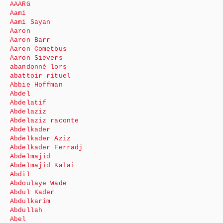
AAARG
Aami
Aami Sayan
Aaron
Aaron Barr
Aaron Cometbus
Aaron Sievers
abandonné lors
abattoir rituel
Abbie Hoffman
Abdel
Abdelatif
Abdelaziz
Abdelaziz raconte
Abdelkader
Abdelkader Aziz
Abdelkader Ferradj
Abdelmajid
Abdelmajid Kalai
Abdil
Abdoulaye Wade
Abdul Kader
Abdulkarim
Abdullah
Abel