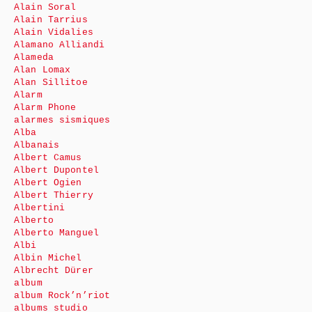
Alain Soral
Alain Tarrius
Alain Vidalies
Alamano Alliandi
Alameda
Alan Lomax
Alan Sillitoe
Alarm
Alarm Phone
alarmes sismiques
Alba
Albanais
Albert Camus
Albert Dupontel
Albert Ogien
Albert Thierry
Albertini
Alberto
Alberto Manguel
Albi
Albin Michel
Albrecht Dürer
album
album Rock’n’riot
albums studio