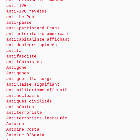
anti-criminalité manque
anti-IVG
anti-IVG revêtus
anti-Le Pen
anti-passe
anti-patriotard Frans
antiautoritaire américain
anticapitaliste affichant
antidouleurs opiacés
antifa
antifasciste
antiféministes
Antigone
Antigones
antiguérilla surgi
antillaise signifiant
antimilitarisme offensif
antinucléaire
antiques civilités
antisémites
antiterroriste
Antiterroriste instaurée
Antoine
Antoine Costa
Antoine D’Agata