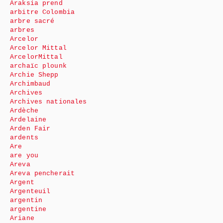
Araksia prend
arbitre Colombia
arbre sacré
arbres
Arcelor
Arcelor Mittal
ArcelorMittal
archaïc plounk
Archie Shepp
Archimbaud
Archives
Archives nationales
Ardèche
Ardelaine
Arden Fair
ardents
Are
are you
Areva
Areva pencherait
Argent
Argenteuil
argentin
argentine
Ariane