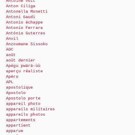
Antoine voit
Anton Ciliga
Antonella Monetti
Antoni Gaudi
Antonio échappe
Antonio Ferrara
António Guterres
Anvil
Anzoumane Sissoko
AOC
août
août dernier
Apégu pwärä-ùù
aperçu réaliste
Apéro
APL
apostolique
Apostolo
Apostolo porte
appareil photo
appareils militaires
appareils photos
appartements
appartient
apparue