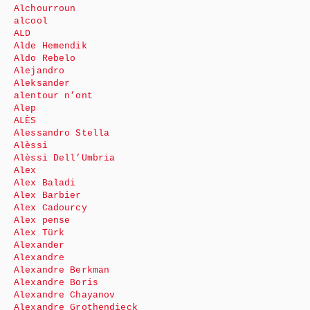
Alchourroun
alcool
ALD
Alde Hemendik
Aldo Rebelo
Alejandro
Aleksander
alentour n’ont
Alep
ALÈS
Alessandro Stella
Alèssi
Alèssi Dell’Umbria
Alex
Alex Baladi
Alex Barbier
Alex Cadourcy
Alex pense
Alex Türk
Alexander
Alexandre
Alexandre Berkman
Alexandre Boris
Alexandre Chayanov
Alexandre Grothendieck