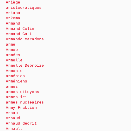
Ariège
aristocratiques
Arkana
Arkema
Armand
Armand Colin
Armand Gatti
Armando Maradona
arme
Armée
armées
Armelle
Armelle Debroize
Arménie
arménien
Arméniens
armes
armes citoyens
armes ici
armes nucléaires
Army Fraktion
Arnau
Arnaud
Arnaud décrit
Arnault