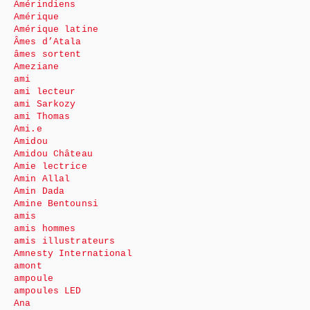
Amérindiens
Amérique
Amérique latine
Âmes d’Atala
âmes sortent
Ameziane
ami
ami lecteur
ami Sarkozy
ami Thomas
Ami.e
Amidou
Amidou Château
Amie lectrice
Amin Allal
Amin Dada
Amine Bentounsi
amis
amis hommes
amis illustrateurs
Amnesty International
amont
ampoule
ampoules LED
Ana