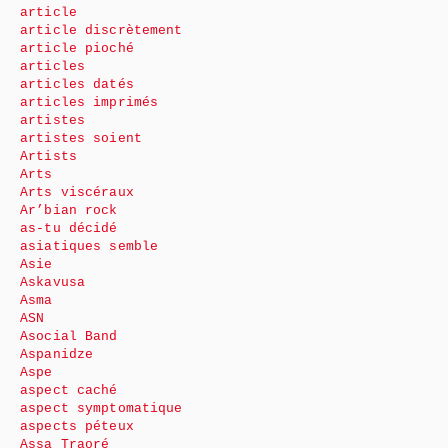
article
article discrètement
article pioché
articles
articles datés
articles imprimés
artistes
artistes soient
Artists
Arts
Arts viscéraux
Ar’bian rock
as-tu décidé
asiatiques semble
Asie
Askavusa
Asma
ASN
Asocial Band
Aspanidze
Aspe
aspect caché
aspect symptomatique
aspects péteux
Assa Traoré