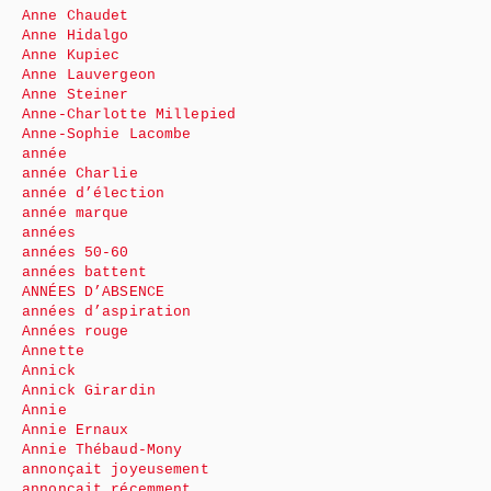
Anne Chaudet
Anne Hidalgo
Anne Kupiec
Anne Lauvergeon
Anne Steiner
Anne-Charlotte Millepied
Anne-Sophie Lacombe
année
année Charlie
année d’élection
année marque
années
années 50-60
années battent
ANNÉES D’ABSENCE
années d’aspiration
Années rouge
Annette
Annick
Annick Girardin
Annie
Annie Ernaux
Annie Thébaud-Mony
annonçait joyeusement
annonçait récemment