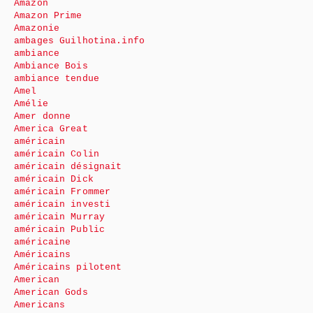
Amazon
Amazon Prime
Amazonie
ambages Guilhotina.info
ambiance
Ambiance Bois
ambiance tendue
Amel
Amélie
Amer donne
America Great
américain
américain Colin
américain désignait
américain Dick
américain Frommer
américain investi
américain Murray
américain Public
américaine
Américains
Américains pilotent
American
American Gods
Americans