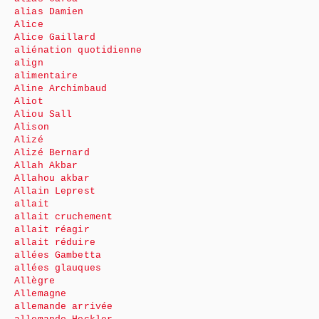
alias Damien
Alice
Alice Gaillard
aliénation quotidienne
align
alimentaire
Aline Archimbaud
Aliot
Aliou Sall
Alison
Alizé
Alizé Bernard
Allah Akbar
Allahou akbar
Allain Leprest
allait
allait cruchement
allait réagir
allait réduire
allées Gambetta
allées glauques
Allègre
Allemagne
allemande arrivée