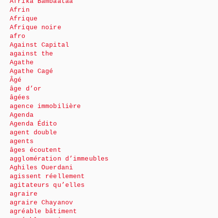
Afrika Bambaataa
Afrin
Afrique
Afrique noire
afro
Against Capital
against the
Agathe
Agathe Cagé
Âgé
âge d’or
âgées
agence immobilière
Agenda
Agenda Édito
agent double
agents
âges écoutent
agglomération d’immeubles
Aghiles Ouerdani
agissent réellement
agitateurs qu’elles
agraire
agraire Chayanov
agréable bâtiment