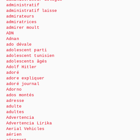
administratif
administratif laisse
admirateurs
admiratrices
admirer moult
ADN
Adnan
ado dévale
adolescent parti
adolescent tunisien
adolescents âgés
Adolf Hitler
adoré
adore expliquer
adoré journal
Adorno
ados montés
adresse
adulte
adultes
Advertencia
Advertencia Lirika
Aerial Vehicles
aérien