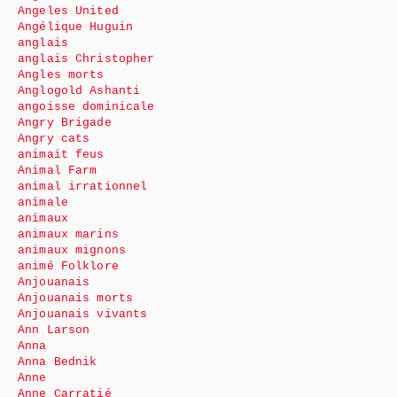
Angeles United
Angélique Huguin
anglais
anglais Christopher
Angles morts
Anglogold Ashanti
angoisse dominicale
Angry Brigade
Angry cats
animait feus
Animal Farm
animal irrationnel
animale
animaux
animaux marins
animaux mignons
animé Folklore
Anjouanais
Anjouanais morts
Anjouanais vivants
Ann Larson
Anna
Anna Bednik
Anne
Anne Carratié