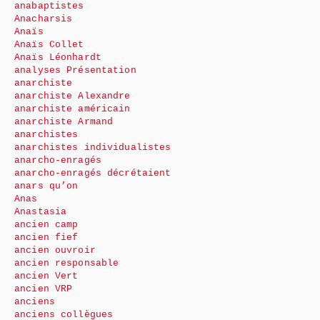
anabaptistes
Anacharsis
Anaïs
Anaïs Collet
Anaïs Léonhardt
analyses Présentation
anarchiste
anarchiste Alexandre
anarchiste américain
anarchiste Armand
anarchistes
anarchistes individualistes
anarcho-enragés
anarcho-enragés décrétaient
anars qu’on
Anas
Anastasia
ancien camp
ancien fief
ancien ouvroir
ancien responsable
ancien Vert
ancien VRP
anciens
anciens collègues