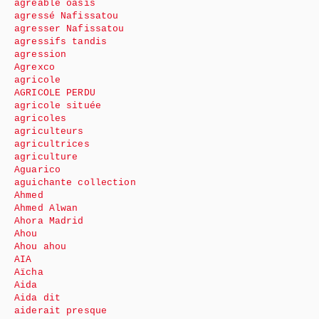
agréable oasis
agressé Nafissatou
agresser Nafissatou
agressifs tandis
agression
Agrexco
agricole
AGRICOLE PERDU
agricole située
agricoles
agriculteurs
agricultrices
agriculture
Aguarico
aguichante collection
Ahmed
Ahmed Alwan
Ahora Madrid
Ahou
Ahou ahou
AIA
Aïcha
Aida
Aida dit
aiderait presque