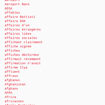
aéroport
Aeroport Nann
AESA
affables
affaire Battisti
affaire DSK
affaires d’un
Affaires étrangères
affaires liées
Affaires sociales
affichant clairement
Affiche signée
affiches
affiches déchirées
affirmait récemment
affirmation n’avait
affirme Ilya
affluent
Affreux
afghanes
Afghanistan
afghans
AFPA
Africa
africaines