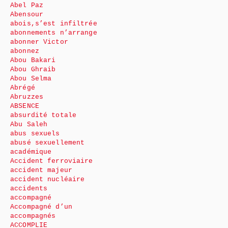
Abel Paz
Abensour
abois,s’est infiltrée
abonnements n’arrange
abonner Victor
abonnez
Abou Bakari
Abou Ghraib
Abou Selma
Abrégé
Abruzzes
ABSENCE
absurdité totale
Abu Saleh
abus sexuels
abusé sexuellement
académique
Accident ferroviaire
accident majeur
accident nucléaire
accidents
accompagné
Accompagné d’un
accompagnés
ACCOMPLIE