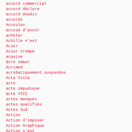
accord commercial
accord déclare
accord Unedic
accords
Accoules
accusé d’avoir
acheter
Achille n’est
Acier
Acier trompé
acquise
âcre odeur
Acrimed
acrobatiquement suspendus
Acta Vista
acte
acte impudique
acte VIII
actes manqués
actes qualifiés
Actes Sud
Action
Action d’imposer
Action Graphique
Action s’est