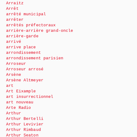
Arraitz
Arrêt
arrêté municipal
arrêter
arrêtés préfectoraux
arrière-arrière grand-oncle
arrière-garde
arrivé
arrive place
arrondissement
arrondissement parisien
Arroseur
Arroseur arrosé
Arsène
Arsène Altmeyer
art
Art Eixample
art insurrectionnel
art nouveau
Arte Radio
Arthur
Arthur Bertelli
Arthur Levivier
Arthur Rimbaud
Arthur Seaton