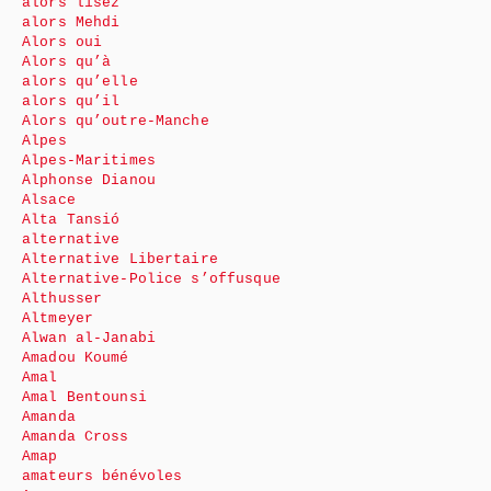
alors lisez
alors Mehdi
Alors oui
Alors qu’à
alors qu’elle
alors qu’il
Alors qu’outre-Manche
Alpes
Alpes-Maritimes
Alphonse Dianou
Alsace
Alta Tansió
alternative
Alternative Libertaire
Alternative-Police s’offusque
Althusser
Altmeyer
Alwan al-Janabi
Amadou Koumé
Amal
Amal Bentounsi
Amanda
Amanda Cross
Amap
amateurs bénévoles