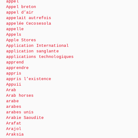
appel
Appel breton
appel d’air
appelait autrefois
appelée Cecosesola
appelle
Appels
Apple Stores
Application International
application sanglante
applications technologiques
apprend
apprendre
appris
appris l’existence
Appuii
Arab
Arab horses
arabe
arabes
arabes unis
Arabie Saoudite
Arafat
Arajol
Araksia