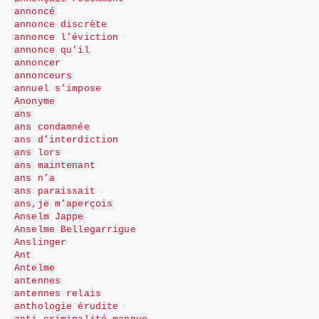
annoncé
annonce discrète
annonce l’éviction
annonce qu’il
annoncer
annonceurs
annuel s’impose
Anonyme
ans
ans condamnée
ans d’interdiction
ans lors
ans maintenant
ans n’a
ans paraissait
ans,je m’aperçois
Anselm Jappe
Anselme Bellegarrigue
Anslinger
Ant
Antelme
antennes
antennes relais
anthologie érudite