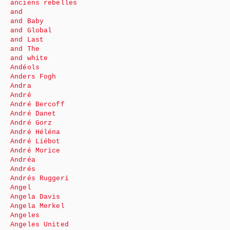
anciens rebelles
and
and Baby
and Global
and Last
and The
and white
Andéols
Anders Fogh
Andra
André
André Bercoff
André Danet
André Gorz
André Héléna
André Liébot
André Morice
Andréa
Andrés
Andrés Ruggeri
Angel
Angela Davis
Angela Merkel
Angeles
Angeles United