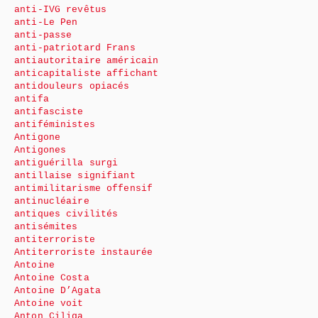
anti-IVG revêtus
anti-Le Pen
anti-passe
anti-patriotard Frans
antiautoritaire américain
anticapitaliste affichant
antidouleurs opiacés
antifa
antifasciste
antiféministes
Antigone
Antigones
antiguérilla surgi
antillaise signifiant
antimilitarisme offensif
antinucléaire
antiques civilités
antisémites
antiterroriste
Antiterroriste instaurée
Antoine
Antoine Costa
Antoine D’Agata
Antoine voit
Anton Ciliga