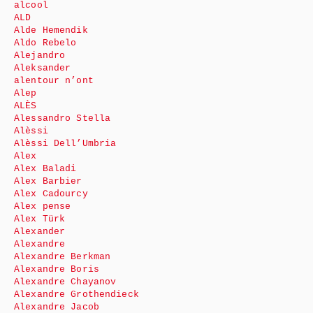
alcool
ALD
Alde Hemendik
Aldo Rebelo
Alejandro
Aleksander
alentour n’ont
Alep
ALÈS
Alessandro Stella
Alèssi
Alèssi Dell’Umbria
Alex
Alex Baladi
Alex Barbier
Alex Cadourcy
Alex pense
Alex Türk
Alexander
Alexandre
Alexandre Berkman
Alexandre Boris
Alexandre Chayanov
Alexandre Grothendieck
Alexandre Jacob