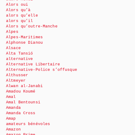
Alors oui
Alors qu’à
alors qu’elle
alors qu’il
Alors qu’outre-Manche
Alpes
Alpes-Maritimes
Alphonse Dianou
Alsace
Alta Tansió
alternative
Alternative Libertaire
Alternative-Police s’offusque
Althusser
Altmeyer
Alwan al-Janabi
Amadou Koumé
Amal
Amal Bentounsi
Amanda
Amanda Cross
Amap
amateurs bénévoles
Amazon
Amazon Prime