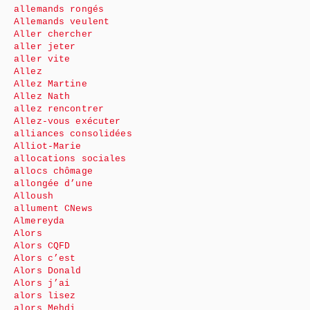
allemands rongés
Allemands veulent
Aller chercher
aller jeter
aller vite
Allez
Allez Martine
Allez Nath
allez rencontrer
Allez-vous exécuter
alliances consolidées
Alliot-Marie
allocations sociales
allocs chômage
allongée d’une
Alloush
allument CNews
Almereyda
Alors
Alors CQFD
Alors c’est
Alors Donald
Alors j’ai
alors lisez
alors Mehdi