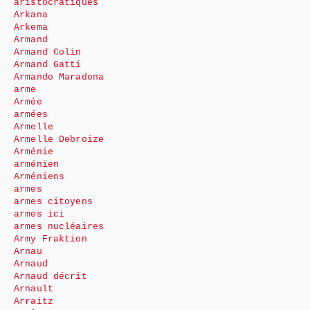
aristocratiques
Arkana
Arkema
Armand
Armand Colin
Armand Gatti
Armando Maradona
arme
Armée
armées
Armelle
Armelle Debroize
Arménie
arménien
Arméniens
armes
armes citoyens
armes ici
armes nucléaires
Army Fraktion
Arnau
Arnaud
Arnaud décrit
Arnault
Arraitz