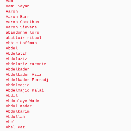
Aami
Aami Sayan
Aaron
Aaron Barr
Aaron Cometbus
Aaron Sievers
abandonné lors
abattoir rituel
Abbie Hoffman
Abdel
Abdelatif
Abdelaziz
Abdelaziz raconte
Abdelkader
Abdelkader Aziz
Abdelkader Ferradj
Abdelmajid
Abdelmajid Kalai
Abdil
Abdoulaye Wade
Abdul Kader
Abdulkarim
Abdullah
Abel
Abel Paz