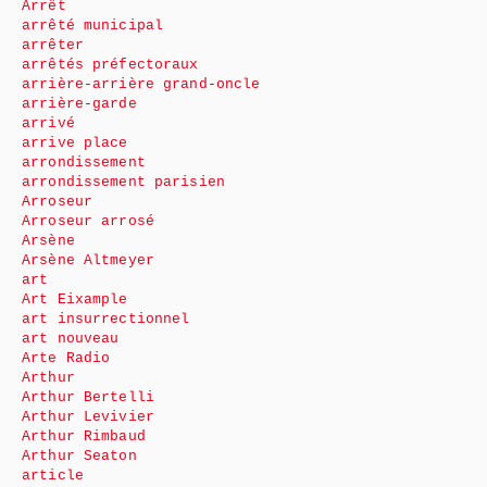
Arrêt
arrêté municipal
arrêter
arrêtés préfectoraux
arrière-arrière grand-oncle
arrière-garde
arrivé
arrive place
arrondissement
arrondissement parisien
Arroseur
Arroseur arrosé
Arsène
Arsène Altmeyer
art
Art Eixample
art insurrectionnel
art nouveau
Arte Radio
Arthur
Arthur Bertelli
Arthur Levivier
Arthur Rimbaud
Arthur Seaton
article