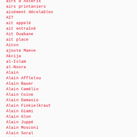
airs d’Astérix
airs printaniers
aisément décelables
AIT
ait appelé
ait entraîné
Ait Ouabane
ait place
Aiton
ajoute Maeve
Akcija
al-Islam
al-Nosra
Alain
Alain Afflelou
Alain Bauer
Alain Camélio
Alain Coine
Alain Damasio
Alain Finkielkraut
Alain Giami
Alain Glon
Alain Juppé
Alain Mosconi
Alain Soral