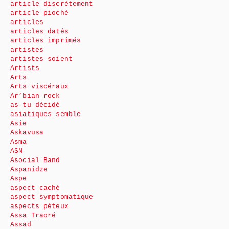
article discrètement
article pioché
articles
articles datés
articles imprimés
artistes
artistes soient
Artists
Arts
Arts viscéraux
Ar’bian rock
as-tu décidé
asiatiques semble
Asie
Askavusa
Asma
ASN
Asocial Band
Aspanidze
Aspe
aspect caché
aspect symptomatique
aspects péteux
Assa Traoré
Assad