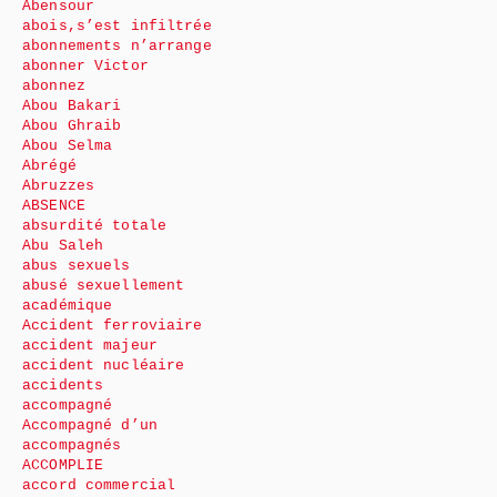
Abensour
abois,s’est infiltrée
abonnements n’arrange
abonner Victor
abonnez
Abou Bakari
Abou Ghraib
Abou Selma
Abrégé
Abruzzes
ABSENCE
absurdité totale
Abu Saleh
abus sexuels
abusé sexuellement
académique
Accident ferroviaire
accident majeur
accident nucléaire
accidents
accompagné
Accompagné d’un
accompagnés
ACCOMPLIE
accord commercial