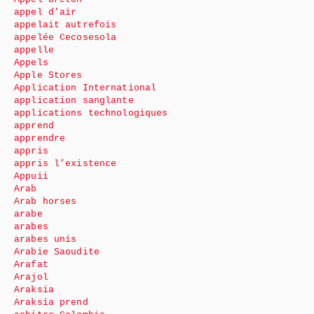
appel d’air
appelait autrefois
appelée Cecosesola
appelle
Appels
Apple Stores
Application International
application sanglante
applications technologiques
apprend
apprendre
appris
appris l’existence
Appuii
Arab
Arab horses
arabe
arabes
arabes unis
Arabie Saoudite
Arafat
Arajol
Araksia
Araksia prend