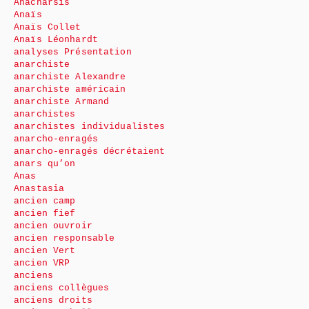
Anacharsis
Anaïs
Anaïs Collet
Anaïs Léonhardt
analyses Présentation
anarchiste
anarchiste Alexandre
anarchiste américain
anarchiste Armand
anarchistes
anarchistes individualistes
anarcho-enragés
anarcho-enragés décrétaient
anars qu’on
Anas
Anastasia
ancien camp
ancien fief
ancien ouvroir
ancien responsable
ancien Vert
ancien VRP
anciens
anciens collègues
anciens droits