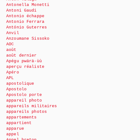
Antonella Monetti
Antoni Gaudi
Antonio échappe
Antonio Ferrara
António Guterres
Anvil
Anzoumane Sissoko
AOC
août
août dernier
Apégu pwärä-ùù
aperçu réaliste
Apéro
APL
apostolique
Apostolo
Apostolo porte
appareil photo
appareils militaires
appareils photos
appartements
appartient
apparue
appel
Appel breton