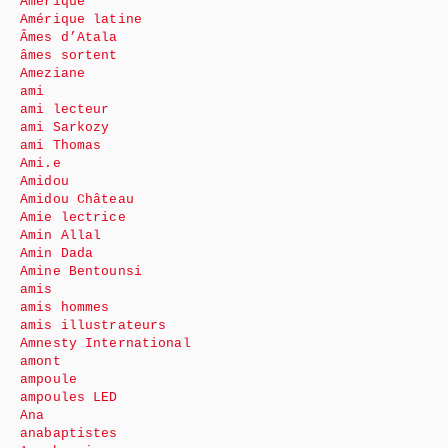
Amérique
Amérique latine
Âmes d’Atala
âmes sortent
Ameziane
ami
ami lecteur
ami Sarkozy
ami Thomas
Ami.e
Amidou
Amidou Château
Amie lectrice
Amin Allal
Amin Dada
Amine Bentounsi
amis
amis hommes
amis illustrateurs
Amnesty International
amont
ampoule
ampoules LED
Ana
anabaptistes