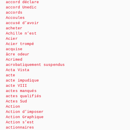
accord déclare
accord Unedic
accords
Accoules
accusé d’avoir
acheter
Achille n’est
Acier
Acier trompé
acquise
âcre odeur
Acrimed
acrobatiquement suspendus
Acta Vista
acte
acte impudique
acte VIII
actes manqués
actes qualifiés
Actes Sud
Action
Action d’imposer
Action Graphique
Action s’est
actionnaires