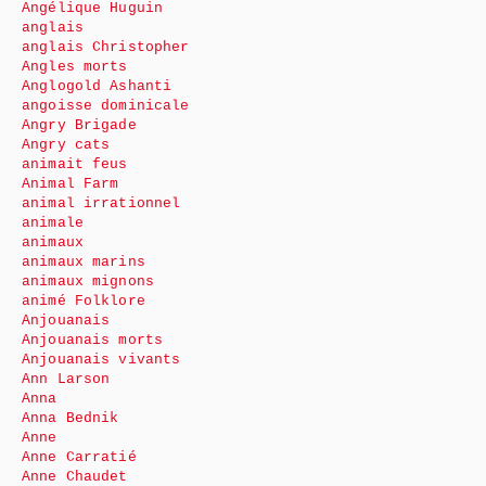
Angélique Huguin
anglais
anglais Christopher
Angles morts
Anglogold Ashanti
angoisse dominicale
Angry Brigade
Angry cats
animait feus
Animal Farm
animal irrationnel
animale
animaux
animaux marins
animaux mignons
animé Folklore
Anjouanais
Anjouanais morts
Anjouanais vivants
Ann Larson
Anna
Anna Bednik
Anne
Anne Carratié
Anne Chaudet