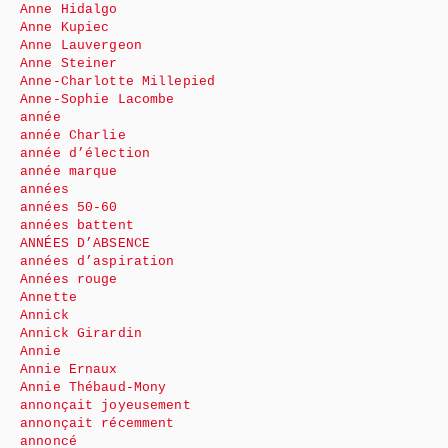
Anne Hidalgo
Anne Kupiec
Anne Lauvergeon
Anne Steiner
Anne-Charlotte Millepied
Anne-Sophie Lacombe
année
année Charlie
année d’élection
année marque
années
années 50-60
années battent
ANNÉES D’ABSENCE
années d’aspiration
Années rouge
Annette
Annick
Annick Girardin
Annie
Annie Ernaux
Annie Thébaud-Mony
annonçait joyeusement
annonçait récemment
annoncé