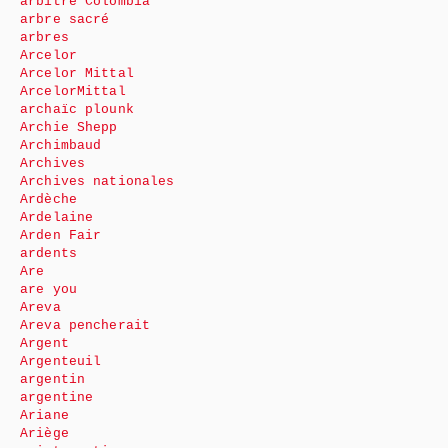
arbitre Colombia
arbre sacré
arbres
Arcelor
Arcelor Mittal
ArcelorMittal
archaïc plounk
Archie Shepp
Archimbaud
Archives
Archives nationales
Ardèche
Ardelaine
Arden Fair
ardents
Are
are you
Areva
Areva pencherait
Argent
Argenteuil
argentin
argentine
Ariane
Ariège