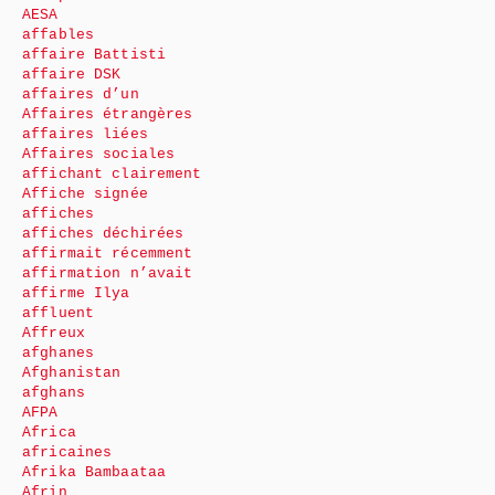
AESA
affables
affaire Battisti
affaire DSK
affaires d’un
Affaires étrangères
affaires liées
Affaires sociales
affichant clairement
Affiche signée
affiches
affiches déchirées
affirmait récemment
affirmation n’avait
affirme Ilya
affluent
Affreux
afghanes
Afghanistan
afghans
AFPA
Africa
africaines
Afrika Bambaataa
Afrin