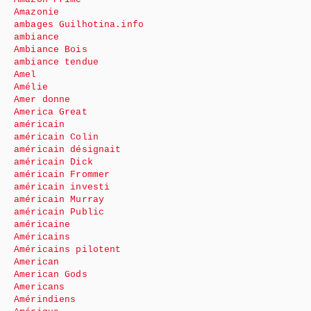
Amazonie
ambages Guilhotina.info
ambiance
Ambiance Bois
ambiance tendue
Amel
Amélie
Amer donne
America Great
américain
américain Colin
américain désignait
américain Dick
américain Frommer
américain investi
américain Murray
américain Public
américaine
Américains
Américains pilotent
American
American Gods
Americans
Amérindiens