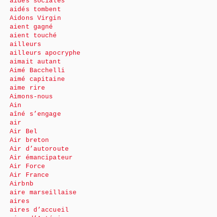
aides sociales
aidés tombent
Aidons Virgin
aient gagné
aient touché
ailleurs
ailleurs apocryphe
aimait autant
Aimé Bacchelli
aimé capitaine
aime rire
Aimons-nous
Ain
aîné s’engage
air
Air Bel
Air breton
Air d’autoroute
Air émancipateur
Air Force
Air France
Airbnb
aire marseillaise
aires
aires d’accueil