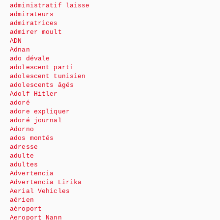
administratif laisse
admirateurs
admiratrices
admirer moult
ADN
Adnan
ado dévale
adolescent parti
adolescent tunisien
adolescents âgés
Adolf Hitler
adoré
adore expliquer
adoré journal
Adorno
ados montés
adresse
adulte
adultes
Advertencia
Advertencia Lirika
Aerial Vehicles
aérien
aéroport
Aeroport Nann