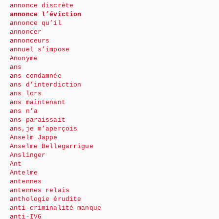
annonce discrète
annonce l’éviction
annonce qu’il
annoncer
annonceurs
annuel s’impose
Anonyme
ans
ans condamnée
ans d’interdiction
ans lors
ans maintenant
ans n’a
ans paraissait
ans,je m’aperçois
Anselm Jappe
Anselme Bellegarrigue
Anslinger
Ant
Antelme
antennes
antennes relais
anthologie érudite
anti-criminalité manque
anti-IVG