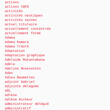
actions
actions CQFD
activités
activités nautiques
activités saines
actuel titulaire
actuellement concentrée
actuellement fermé
Adama
Adama Kamara
Adama Traoré
Adaptation
Adaptation graphique
Adélaïde Mukantabana
Adèle
Adeline Rosenstein
Aden
Adieu Baumettes
adjoint Gabriel
adjointe déléguée
ADL
Adlène
Adlène Hicheur
administrateur délégué
administratif