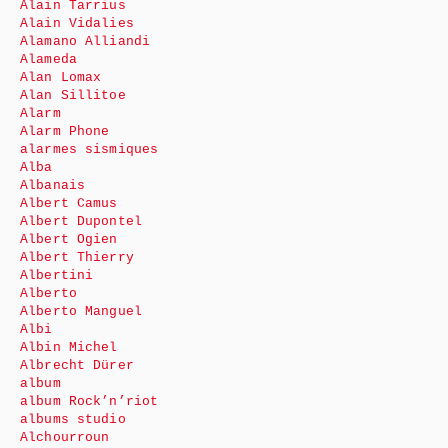
Alain Tarrius
Alain Vidalies
Alamano Alliandi
Alameda
Alan Lomax
Alan Sillitoe
Alarm
Alarm Phone
alarmes sismiques
Alba
Albanais
Albert Camus
Albert Dupontel
Albert Ogien
Albert Thierry
Albertini
Alberto
Alberto Manguel
Albi
Albin Michel
Albrecht Dürer
album
album Rock’n’riot
albums studio
Alchourroun