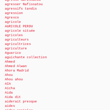
agresser Nafissatou
agressifs tandis
agression
Agrexco
agricole
AGRICOLE PERDU
agricole située
agricoles
agriculteurs
agricultrices
agriculture
Aguarico
aguichante collection
Ahmed
Ahmed Alwan
Ahora Madrid
Ahou
Ahou ahou
AIA
Aïcha
Aida
Aida dit
aiderait presque
aides