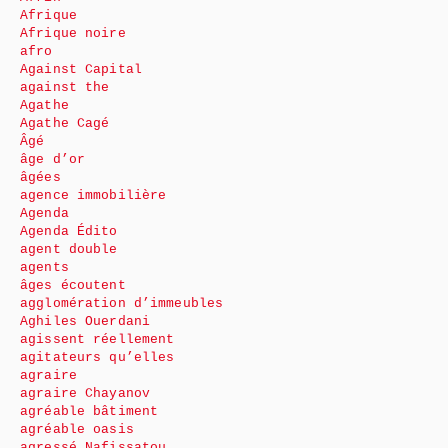
Afrique
Afrique noire
afro
Against Capital
against the
Agathe
Agathe Cagé
Âgé
âge d’or
âgées
agence immobilière
Agenda
Agenda Édito
agent double
agents
âges écoutent
agglomération d’immeubles
Aghiles Ouerdani
agissent réellement
agitateurs qu’elles
agraire
agraire Chayanov
agréable bâtiment
agréable oasis
agressé Nafissatou