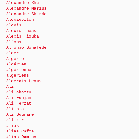
Alexandre Kha
Alexandre Marius
Alexandre Skirda
Alexievitch
Alexis
Alexis Théas
Alexis Tiouka
Alfons
Alfonso Bonafede
Alger
Algérie
Algérien
algérienne
algériens
Algérois tenus
Ali
Ali abattu
Ali Fenjan
Ali Ferzat
Ali n’a
Ali Soumaré
Ali Ziri
alias
alias Cafca
alias Damien