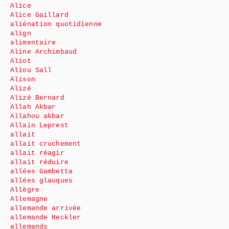
Alice
Alice Gaillard
aliénation quotidienne
align
alimentaire
Aline Archimbaud
Aliot
Aliou Sall
Alison
Alizé
Alizé Bernard
Allah Akbar
Allahou akbar
Allain Leprest
allait
allait cruchement
allait réagir
allait réduire
allées Gambetta
allées glauques
Allègre
Allemagne
allemande arrivée
allemande Heckler
allemands