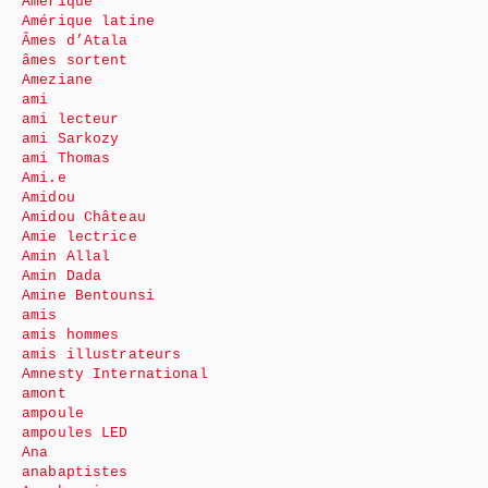
Amérique
Amérique latine
Âmes d’Atala
âmes sortent
Ameziane
ami
ami lecteur
ami Sarkozy
ami Thomas
Ami.e
Amidou
Amidou Château
Amie lectrice
Amin Allal
Amin Dada
Amine Bentounsi
amis
amis hommes
amis illustrateurs
Amnesty International
amont
ampoule
ampoules LED
Ana
anabaptistes