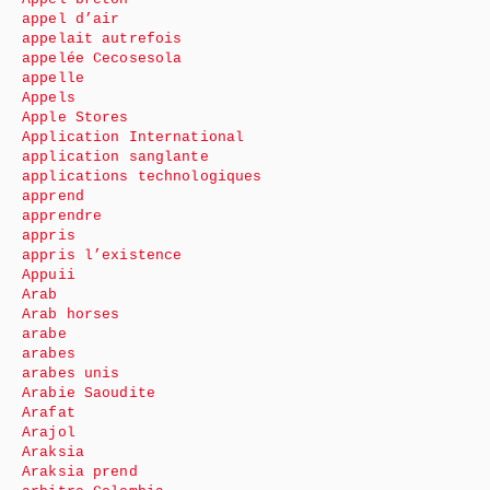
appel d’air
appelait autrefois
appelée Cecosesola
appelle
Appels
Apple Stores
Application International
application sanglante
applications technologiques
apprend
apprendre
appris
appris l’existence
Appuii
Arab
Arab horses
arabe
arabes
arabes unis
Arabie Saoudite
Arafat
Arajol
Araksia
Araksia prend