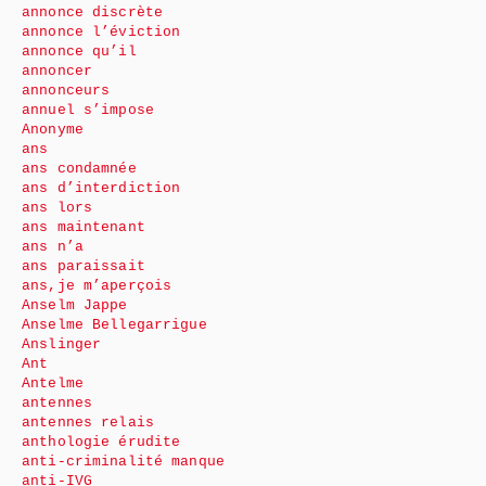
annonce discrète
annonce l’éviction
annonce qu’il
annoncer
annonceurs
annuel s’impose
Anonyme
ans
ans condamnée
ans d’interdiction
ans lors
ans maintenant
ans n’a
ans paraissait
ans,je m’aperçois
Anselm Jappe
Anselme Bellegarrigue
Anslinger
Ant
Antelme
antennes
antennes relais
anthologie érudite
anti-criminalité manque
anti-IVG