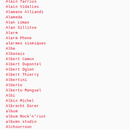
Alain Tarrius
Alain Vidalies
Alamano Alliandi
Alameda
Alan Lomax
Alan Sillitoe
Alarm
Alarm Phone
alarmes sismiques
Alba
Albanais
Albert Camus
Albert Dupontel
Albert Ogien
Albert Thierry
Albertini
Alberto
Alberto Manguel
Albi
Albin Michel
Albrecht Dürer
album
album Rock’n’riot
albums studio
Alchourroun