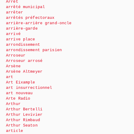
Arrêt
arrêté municipal
arrêter
arrêtés préfectoraux
arrière-arrière grand-oncle
arrière-garde
arrivé
arrive place
arrondissement
arrondissement parisien
Arroseur
Arroseur arrosé
Arsène
Arsène Altmeyer
art
Art Eixample
art insurrectionnel
art nouveau
Arte Radio
Arthur
Arthur Bertelli
Arthur Levivier
Arthur Rimbaud
Arthur Seaton
article