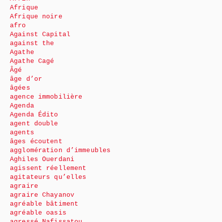
Afrique
Afrique noire
afro
Against Capital
against the
Agathe
Agathe Cagé
Âgé
âge d’or
âgées
agence immobilière
Agenda
Agenda Édito
agent double
agents
âges écoutent
agglomération d’immeubles
Aghiles Ouerdani
agissent réellement
agitateurs qu’elles
agraire
agraire Chayanov
agréable bâtiment
agréable oasis
agressé Nafissatou