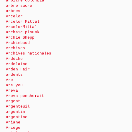
arbitre Colombia
arbre sacré
arbres
Arcelor
Arcelor Mittal
ArcelorMittal
archaïc plounk
Archie Shepp
Archimbaud
Archives
Archives nationales
Ardèche
Ardelaine
Arden Fair
ardents
Are
are you
Areva
Areva pencherait
Argent
Argenteuil
argentin
argentine
Ariane
Ariège