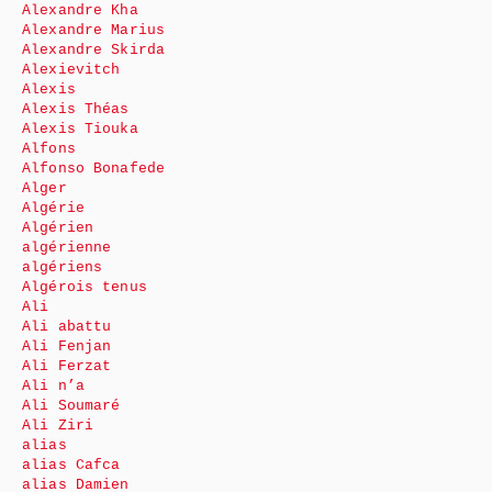
Alexandre Kha
Alexandre Marius
Alexandre Skirda
Alexievitch
Alexis
Alexis Théas
Alexis Tiouka
Alfons
Alfonso Bonafede
Alger
Algérie
Algérien
algérienne
algériens
Algérois tenus
Ali
Ali abattu
Ali Fenjan
Ali Ferzat
Ali n’a
Ali Soumaré
Ali Ziri
alias
alias Cafca
alias Damien