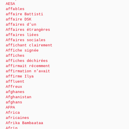
AESA
affables
affaire Battisti
affaire DSK
affaires d’un
Affaires étrangères
affaires liées
Affaires sociales
affichant clairement
Affiche signée
affiches
affiches déchirées
affirmait récemment
affirmation n’avait
affirme Ilya
affluent
Affreux
afghanes
Afghanistan
afghans
AFPA
Africa
africaines
Afrika Bambaataa
Afrin