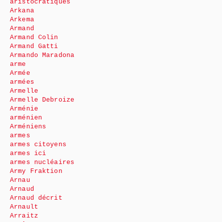
aristocratiques
Arkana
Arkema
Armand
Armand Colin
Armand Gatti
Armando Maradona
arme
Armée
armées
Armelle
Armelle Debroize
Arménie
arménien
Arméniens
armes
armes citoyens
armes ici
armes nucléaires
Army Fraktion
Arnau
Arnaud
Arnaud décrit
Arnault
Arraitz