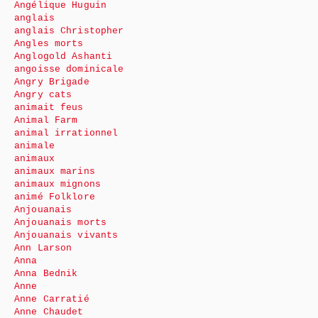
Angélique Huguin
anglais
anglais Christopher
Angles morts
Anglogold Ashanti
angoisse dominicale
Angry Brigade
Angry cats
animait feus
Animal Farm
animal irrationnel
animale
animaux
animaux marins
animaux mignons
animé Folklore
Anjouanais
Anjouanais morts
Anjouanais vivants
Ann Larson
Anna
Anna Bednik
Anne
Anne Carratié
Anne Chaudet