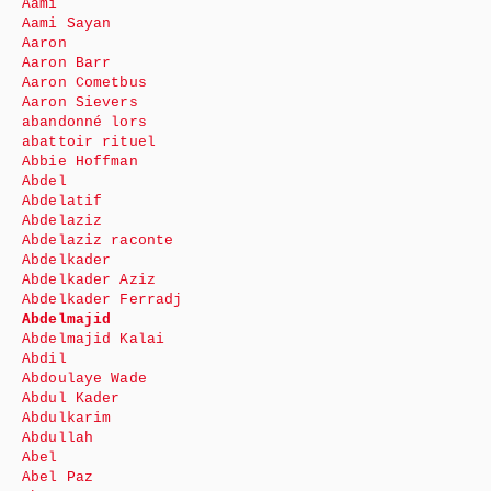
Aami
Aami Sayan
Aaron
Aaron Barr
Aaron Cometbus
Aaron Sievers
abandonné lors
abattoir rituel
Abbie Hoffman
Abdel
Abdelatif
Abdelaziz
Abdelaziz raconte
Abdelkader
Abdelkader Aziz
Abdelkader Ferradj
Abdelmajid
Abdelmajid Kalai
Abdil
Abdoulaye Wade
Abdul Kader
Abdulkarim
Abdullah
Abel
Abel Paz