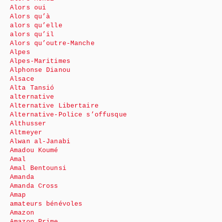
Alors oui
Alors qu’à
alors qu’elle
alors qu’il
Alors qu’outre-Manche
Alpes
Alpes-Maritimes
Alphonse Dianou
Alsace
Alta Tansió
alternative
Alternative Libertaire
Alternative-Police s’offusque
Althusser
Altmeyer
Alwan al-Janabi
Amadou Koumé
Amal
Amal Bentounsi
Amanda
Amanda Cross
Amap
amateurs bénévoles
Amazon
Amazon Prime