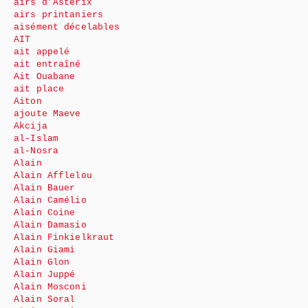
airs d’Astérix
airs printaniers
aisément décelables
AIT
ait appelé
ait entraîné
Ait Ouabane
ait place
Aiton
ajoute Maeve
Akcija
al-Islam
al-Nosra
Alain
Alain Afflelou
Alain Bauer
Alain Camélio
Alain Coine
Alain Damasio
Alain Finkielkraut
Alain Giami
Alain Glon
Alain Juppé
Alain Mosconi
Alain Soral