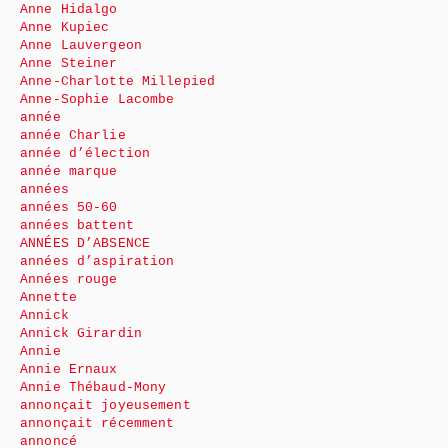
Anne Hidalgo
Anne Kupiec
Anne Lauvergeon
Anne Steiner
Anne-Charlotte Millepied
Anne-Sophie Lacombe
année
année Charlie
année d’élection
année marque
années
années 50-60
années battent
ANNÉES D’ABSENCE
années d’aspiration
Années rouge
Annette
Annick
Annick Girardin
Annie
Annie Ernaux
Annie Thébaud-Mony
annonçait joyeusement
annonçait récemment
annoncé