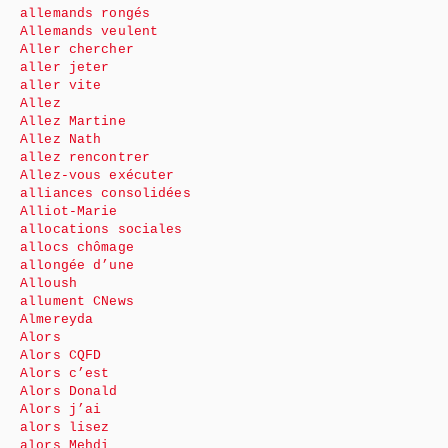
allemands rongés
Allemands veulent
Aller chercher
aller jeter
aller vite
Allez
Allez Martine
Allez Nath
allez rencontrer
Allez-vous exécuter
alliances consolidées
Alliot-Marie
allocations sociales
allocs chômage
allongée d’une
Alloush
allument CNews
Almereyda
Alors
Alors CQFD
Alors c’est
Alors Donald
Alors j’ai
alors lisez
alors Mehdi