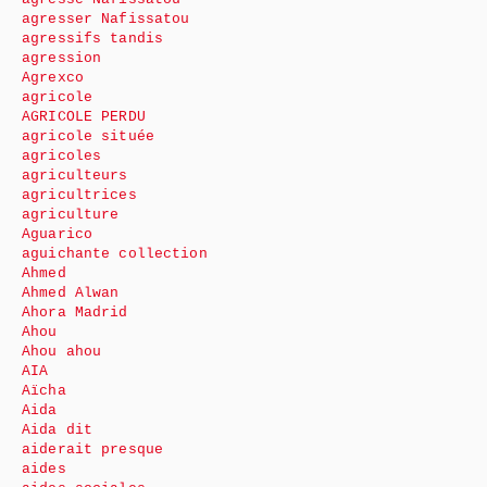
agresser Nafissatou
agressifs tandis
agression
Agrexco
agricole
AGRICOLE PERDU
agricole située
agricoles
agriculteurs
agricultrices
agriculture
Aguarico
aguichante collection
Ahmed
Ahmed Alwan
Ahora Madrid
Ahou
Ahou ahou
AIA
Aïcha
Aida
Aida dit
aiderait presque
aides