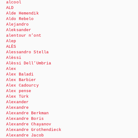
alcool
ALD
Alde Hemendik
Aldo Rebelo
Alejandro
Aleksander
alentour n’ont
Alep
ALÈS
Alessandro Stella
Alèssi
Alèssi Dell’Umbria
Alex
Alex Baladi
Alex Barbier
Alex Cadourcy
Alex pense
Alex Türk
Alexander
Alexandre
Alexandre Berkman
Alexandre Boris
Alexandre Chayanov
Alexandre Grothendieck
Alexandre Jacob