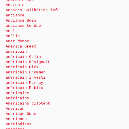
Amazonie
ambages Guilhotina.info
ambiance
Ambiance Bois
ambiance tendue
Amel
Amélie
Amer donne
America Great
américain
américain Colin
américain désignait
américain Dick
américain Frommer
américain investi
américain Murray
américain Public
américaine
Américains
Américains pilotent
American
American Gods
Americans
Amérindiens