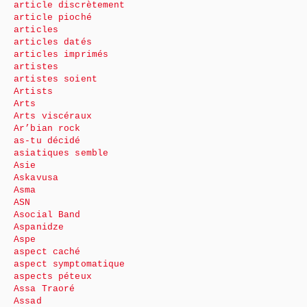
article discrètement
article pioché
articles
articles datés
articles imprimés
artistes
artistes soient
Artists
Arts
Arts viscéraux
Ar’bian rock
as-tu décidé
asiatiques semble
Asie
Askavusa
Asma
ASN
Asocial Band
Aspanidze
Aspe
aspect caché
aspect symptomatique
aspects péteux
Assa Traoré
Assad