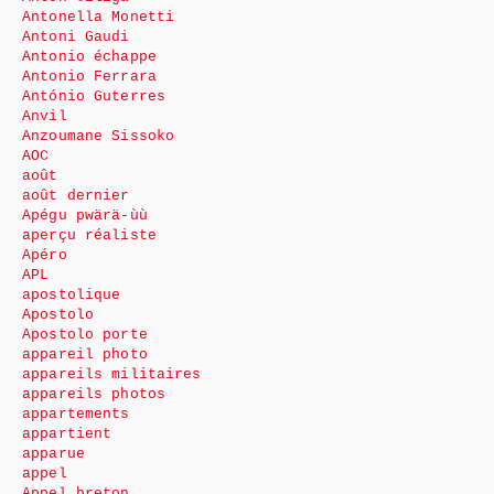
Antonella Monetti
Antoni Gaudi
Antonio échappe
Antonio Ferrara
António Guterres
Anvil
Anzoumane Sissoko
AOC
août
août dernier
Apégu pwärä-ùù
aperçu réaliste
Apéro
APL
apostolique
Apostolo
Apostolo porte
appareil photo
appareils militaires
appareils photos
appartements
appartient
apparue
appel
Appel breton