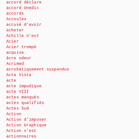
accord déclare
accord Unedic
accords
Accoules
accusé d’avoir
acheter
Achille n’est
Acier
Acier trompé
acquise
âcre odeur
Acrimed
acrobatiquement suspendus
Acta Vista
acte
acte impudique
acte VIII
actes manqués
actes qualifiés
Actes Sud
Action
Action d’imposer
Action Graphique
Action s’est
actionnaires