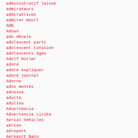
administratif laisse
admirateurs
admiratrices
admirer moult
ADN
Adnan
ado dévale
adolescent parti
adolescent tunisien
adolescents âgés
Adolf Hitler
adoré
adore expliquer
adoré journal
Adorno
ados montés
adresse
adulte
adultes
Advertencia
Advertencia Lirika
Aerial Vehicles
aérien
aéroport
Aeroport Nann