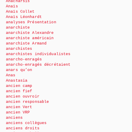
Anacharsis
Anaïs
Anaïs Collet
Anaïs Léonhardt
analyses Présentation
anarchiste
anarchiste Alexandre
anarchiste américain
anarchiste Armand
anarchistes
anarchistes individualistes
anarcho-enragés
anarcho-enragés décrétaient
anars qu’on
Anas
Anastasia
ancien camp
ancien fief
ancien ouvroir
ancien responsable
ancien Vert
ancien VRP
anciens
anciens collègues
anciens droits