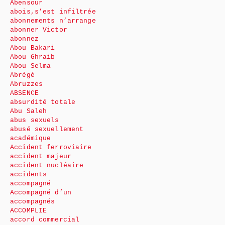
Abensour
abois,s’est infiltrée
abonnements n’arrange
abonner Victor
abonnez
Abou Bakari
Abou Ghraib
Abou Selma
Abrégé
Abruzzes
ABSENCE
absurdité totale
Abu Saleh
abus sexuels
abusé sexuellement
académique
Accident ferroviaire
accident majeur
accident nucléaire
accidents
accompagné
Accompagné d’un
accompagnés
ACCOMPLIE
accord commercial