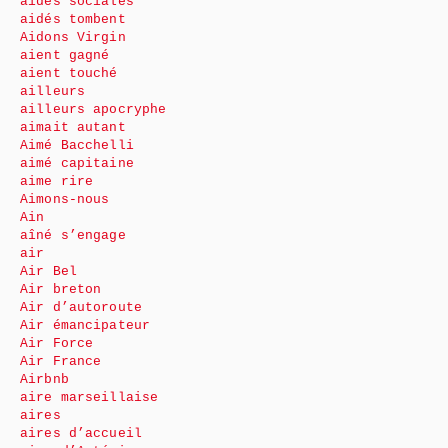
aides sociales
aidés tombent
Aidons Virgin
aient gagné
aient touché
ailleurs
ailleurs apocryphe
aimait autant
Aimé Bacchelli
aimé capitaine
aime rire
Aimons-nous
Ain
aîné s’engage
air
Air Bel
Air breton
Air d’autoroute
Air émancipateur
Air Force
Air France
Airbnb
aire marseillaise
aires
aires d’accueil