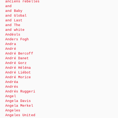
anciens rebelles
and
and Baby
and Global
and Last
and The
and white
Andéols
Anders Fogh
Andra
André
André Bercoff
André Danet
André Gorz
André Héléna
André Liébot
André Morice
Andréa
Andrés
Andrés Ruggeri
Angel
Angela Davis
Angela Merkel
Angeles
Angeles United