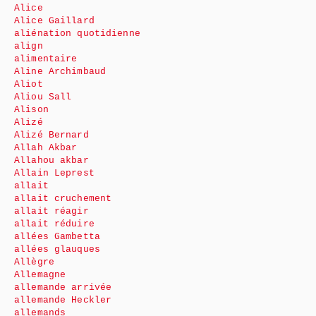
Alice
Alice Gaillard
aliénation quotidienne
align
alimentaire
Aline Archimbaud
Aliot
Aliou Sall
Alison
Alizé
Alizé Bernard
Allah Akbar
Allahou akbar
Allain Leprest
allait
allait cruchement
allait réagir
allait réduire
allées Gambetta
allées glauques
Allègre
Allemagne
allemande arrivée
allemande Heckler
allemands