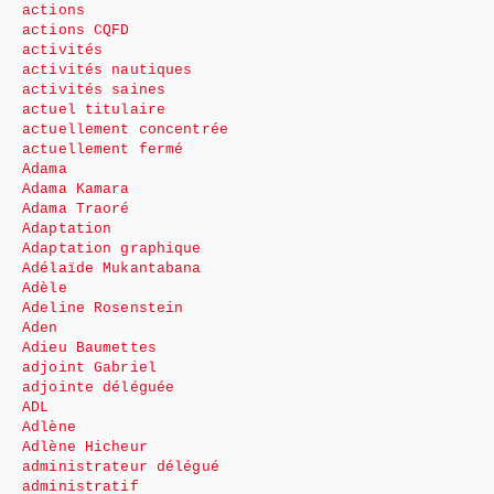
actions
actions CQFD
activités
activités nautiques
activités saines
actuel titulaire
actuellement concentrée
actuellement fermé
Adama
Adama Kamara
Adama Traoré
Adaptation
Adaptation graphique
Adélaïde Mukantabana
Adèle
Adeline Rosenstein
Aden
Adieu Baumettes
adjoint Gabriel
adjointe déléguée
ADL
Adlène
Adlène Hicheur
administrateur délégué
administratif