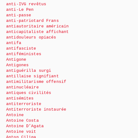
anti-IVG revêtus
anti-Le Pen
anti-passe
anti-patriotard Frans
antiautoritaire américain
anticapitaliste affichant
antidouleurs opiacés
antifa
antifasciste
antiféministes
Antigone
Antigones
antiguérilla surgi
antillaise signifiant
antimilitarisme offensif
antinucléaire
antiques civilités
antisémites
antiterroriste
Antiterroriste instaurée
Antoine
Antoine Costa
Antoine D’Agata
Antoine voit
Anton Ciliga