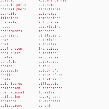
Apostolo
Automne dernier
Apostolo porte
autonomes
appareil photo
libertaires
appareils
autonomes
militaires
temporaires
appareils
autophagie
photos
autoritaire-
appartements
marchand
appartient
bénéficient
apparue
autorités
appel
autorités
Appel breton
françaises
appel d’air
autorités
appelait
marocaines
autrefois
autoroutes
appelée
autour
Cecosesola
autour d’un
appelle
autour d’une
Appels
autrefois
Apple Stores
villageois
Application
autrichienne
International
Borealis
application
Auvergnates
sanglante
Auvergnates
applications
venant