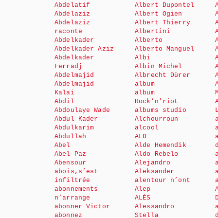
Abdelatif
Albert Dupontel
Abdelaziz
Albert Ogien
Abdelaziz
Albert Thierry
raconte
Albertini
Abdelkader
Alberto
Abdelkader Aziz
Alberto Manguel
Abdelkader
Albi
Ferradj
Albin Michel
Abdelmajid
Albrecht Dürer
Abdelmajid
album
Kalai
album
Abdil
Rock’n’riot
Abdoulaye Wade
albums studio
Abdul Kader
Alchourroun
Abdulkarim
alcool
Abdullah
ALD
Abel
Alde Hemendik
Abel Paz
Aldo Rebelo
Abensour
Alejandro
abois,s’est
Aleksander
infiltrée
alentour n’ont
abonnements
Alep
n’arrange
ALÈS
abonner Victor
Alessandro
abonnez
Stella