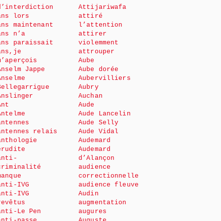
d’interdiction
Attijariwafa
ans lors
attiré
ans maintenant
l’attention
ans n’a
attirer
ans paraissait
violemment
ans,je
attrouper
m’aperçois
Aube
Anselm Jappe
Aube dorée
Anselme
Aubervilliers
Bellegarrigue
Aubry
Anslinger
Auchan
Ant
Aude
Antelme
Aude Lancelin
antennes
Aude Selly
antennes relais
Aude Vidal
anthologie
Audemard
érudite
Audemard
anti-
d’Alançon
criminalité
audience
manque
correctionnelle
anti-IVG
audience fleuve
anti-IVG
Audin
revêtus
augmentation
anti-Le Pen
augures
anti-passe
Auguste