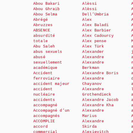
Abou Bakari
Alèssi
Abou Ghraib
Alèssi
Abou Selma
Dell’Umbria
Abrégé
Alex
Abruzzes
Alex Baladi
ABSENCE
Alex Barbier
absurdité
Alex Cadourcy
totale
Alex pense
Abu Saleh
Alex Türk
abus sexuels
Alexander
abusé
Alexandre
sexuellement
Alexandre
académique
Berkman
Accident
Alexandre Boris
ferroviaire
Alexandre
accident majeur
Chayanov
accident
Alexandre
nucléaire
Grothendieck
accidents
Alexandre Jacob
accompagné
Alexandre Kha
Accompagné d’un
Alexandre
accompagnés
Marius
ACCOMPLIE
Alexandre
accord
Skirda
commercial
Alexievitch