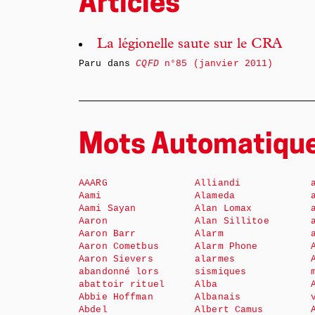
Articles
La légionelle saute sur le CRA
Paru dans
CQFD
n°85 (janvier 2011)
Mots Automatiqu
AAARG
Alliandi
Aami
Alameda
Aami Sayan
Alan Lomax
Aaron
Alan Sillitoe
Aaron Barr
Alarm
Aaron Cometbus
Alarm Phone
Aaron Sievers
alarmes
abandonné lors
sismiques
abattoir rituel
Alba
Abbie Hoffman
Albanais
Abdel
Albert Camus