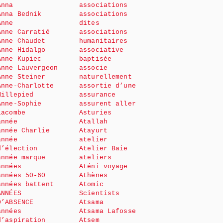
Anna
associations
Anna Bednik
associations
Anne
dites
Anne Carratié
associations
Anne Chaudet
humanitaires
Anne Hidalgo
associative
Anne Kupiec
baptisée
Anne Lauvergeon
associe
Anne Steiner
naturellement
Anne-Charlotte
assortie d’une
Millepied
assurance
Anne-Sophie
assurent aller
Lacombe
Asturies
année
Atallah
année Charlie
Atayurt
année
atelier
d’élection
Atelier Baie
année marque
ateliers
années
Aténi voyage
années 50-60
Athènes
années battent
Atomic
ANNÉES
Scientists
D’ABSENCE
Atsama
années
Atsama Lafosse
d’aspiration
Atsem