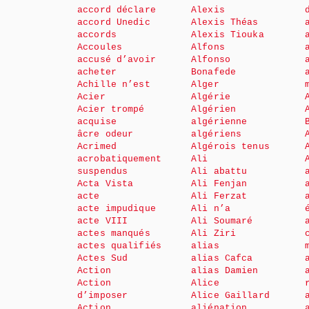
accord déclare
Alexis
accord Unedic
Alexis Théas
accords
Alexis Tiouka
Accoules
Alfons
accusé d’avoir
Alfonso
acheter
Bonafede
Achille n’est
Alger
Acier
Algérie
Acier trompé
Algérien
acquise
algérienne
âcre odeur
algériens
Acrimed
Algérois tenus
acrobatiquement
Ali
suspendus
Ali abattu
Acta Vista
Ali Fenjan
acte
Ali Ferzat
acte impudique
Ali n’a
acte VIII
Ali Soumaré
actes manqués
Ali Ziri
actes qualifiés
alias
Actes Sud
alias Cafca
Action
alias Damien
Action
Alice
d’imposer
Alice Gaillard
Action
aliénation