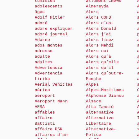
tunisien
allument CNews
adolescents
Almereyda
âgés
Alors
Adolf Hitler
Alors CQFD
adoré
Alors c’est
adore expliquer
Alors Donald
adoré journal
Alors j’ai
Adorno
alors lisez
ados montés
alors Mehdi
adresse
Alors oui
adulte
Alors qu’à
adultes
alors qu’elle
Advertencia
alors qu’il
Advertencia
Alors qu’outre-
Lirika
Manche
Aerial Vehicles
Alpes
aérien
Alpes-Maritimes
aéroport
Alphonse Dianou
Aeroport Nann
Alsace
AESA
Alta Tansió
affables
alternative
affaire
Alternative
Battisti
Libertaire
affaire DSK
Alternative-
affaires d’un
Police