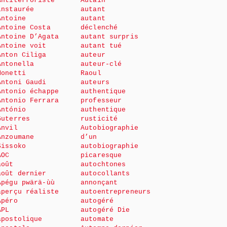
Antiterroriste
Autain
instaurée
autant
Antoine
autant
Antoine Costa
déclenché
Antoine D’Agata
autant surpris
Antoine voit
autant tué
Anton Ciliga
auteur
Antonella
auteur-clé
Monetti
Raoul
Antoni Gaudi
auteurs
Antonio échappe
authentique
Antonio Ferrara
professeur
António
authentique
Guterres
rusticité
Anvil
Autobiographie
Anzoumane
d’un
Sissoko
autobiographie
AOC
picaresque
août
autochtones
août dernier
autocollants
Apégu pwärä-ùù
annonçant
aperçu réaliste
autoentrepreneurs
Apéro
autogéré
APL
autogéré Die
apostolique
automate