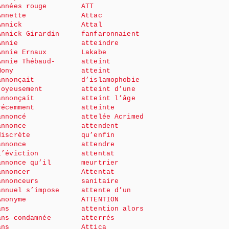
Années rouge
ATT
Annette
Attac
Annick
Attal
Annick Girardin
fanfaronnaient
Annie
atteindre
Annie Ernaux
Lakabe
Annie Thébaud-
atteint
Mony
atteint
annonçait
d’islamophobie
joyeusement
atteint d’une
annonçait
atteint l’âge
récemment
atteinte
annoncé
attelée Acrimed
annonce
attendent
discrète
qu’enfin
annonce
attendre
l’éviction
attentat
annonce qu’il
meurtrier
annoncer
Attentat
annonceurs
sanitaire
annuel s’impose
attente d’un
Anonyme
ATTENTION
ans
attention alors
ans condamnée
atterrés
ans
Attica