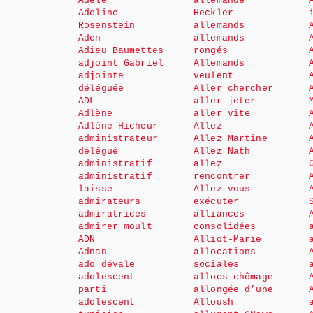
Adèle
allemande
Adeline
Heckler
Rosenstein
allemands
Aden
allemands
Adieu Baumettes
rongés
adjoint Gabriel
Allemands
adjointe
veulent
déléguée
Aller chercher
ADL
aller jeter
Adlène
aller vite
Adlène Hicheur
Allez
administrateur
Allez Martine
délégué
Allez Nath
administratif
allez
administratif
rencontrer
laisse
Allez-vous
admirateurs
exécuter
admiratrices
alliances
admirer moult
consolidées
ADN
Alliot-Marie
Adnan
allocations
ado dévale
sociales
adolescent
allocs chômage
parti
allongée d’une
adolescent
Alloush