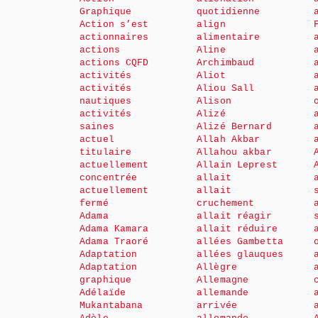
Graphique
quotidienne
Action s’est
align
actionnaires
alimentaire
actions
Aline
actions CQFD
Archimbaud
activités
Aliot
activités
Aliou Sall
nautiques
Alison
activités
Alizé
saines
Alizé Bernard
actuel
Allah Akbar
titulaire
Allahou akbar
actuellement
Allain Leprest
concentrée
allait
actuellement
allait
fermé
cruchement
Adama
allait réagir
Adama Kamara
allait réduire
Adama Traoré
allées Gambetta
Adaptation
allées glauques
Adaptation
Allègre
graphique
Allemagne
Adélaïde
allemande
Mukantabana
arrivée