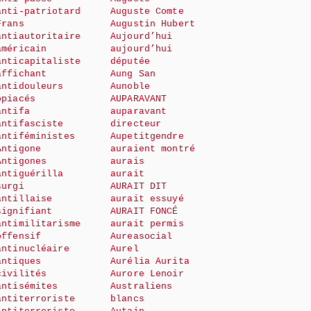
anti-patriotard
Auguste Comte
Frans
Augustin Hubert
antiautoritaire
Aujourd’hui
américain
aujourd’hui
anticapitaliste
députée
affichant
Aung San
antidouleurs
Aunoble
opiacés
AUPARAVANT
antifa
auparavant
antifasciste
directeur
antiféministes
Aupetitgendre
Antigone
auraient montré
Antigones
aurais
antiguérilla
aurait
surgi
AURAIT DIT
antillaise
aurait essuyé
signifiant
AURAIT FONCÉ
antimilitarisme
aurait permis
offensif
Aureasocial
antinucléaire
Aurel
antiques
Aurélia Aurita
civilités
Aurore Lenoir
antisémites
Australiens
antiterroriste
blancs