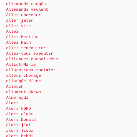
allemands rongés
Allemands veulent
Aller chercher
aller jeter
aller vite
Allez
Allez Martine
Allez Nath
allez rencontrer
Allez-vous exécuter
alliances consolidées
Alliot-Marie
allocations sociales
allocs chômage
allongée d’une
Alloush
allument CNews
Almereyda
Alors
Alors CQFD
Alors c’est
Alors Donald
Alors j’ai
alors lisez
alors Mehdi