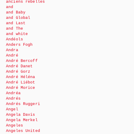
anciens rebelles
and
and Baby
and Global
and Last
and The
and white
Andéols
Anders Fogh
Andra
André
André Bercoff
André Danet
André Gorz
André Héléna
André Liébot
André Morice
Andréa
Andrés
Andrés Ruggeri
Angel
Angela Davis
Angela Merkel
Angeles
Angeles United