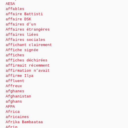
AESA
affables
affaire Battisti
affaire DSK
affaires d’un
Affaires étrangères
affaires liées
Affaires sociales
affichant clairement
Affiche signée
affiches
affiches déchirées
affirmait récemment
affirmation n’avait
affirme Ilya
affluent
Affreux
afghanes
Afghanistan
afghans
AFPA
Africa
africaines
Afrika Bambaataa
Afrin