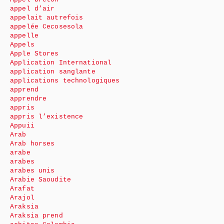
appel d’air
appelait autrefois
appelée Cecosesola
appelle
Appels
Apple Stores
Application International
application sanglante
applications technologiques
apprend
apprendre
appris
appris l’existence
Appuii
Arab
Arab horses
arabe
arabes
arabes unis
Arabie Saoudite
Arafat
Arajol
Araksia
Araksia prend