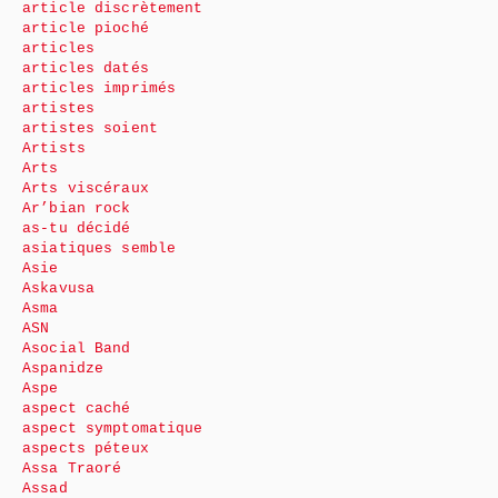
article discrètement
article pioché
articles
articles datés
articles imprimés
artistes
artistes soient
Artists
Arts
Arts viscéraux
Ar’bian rock
as-tu décidé
asiatiques semble
Asie
Askavusa
Asma
ASN
Asocial Band
Aspanidze
Aspe
aspect caché
aspect symptomatique
aspects péteux
Assa Traoré
Assad