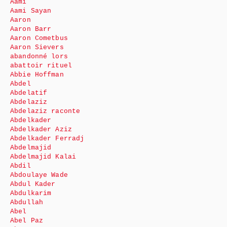
Aami
Aami Sayan
Aaron
Aaron Barr
Aaron Cometbus
Aaron Sievers
abandonné lors
abattoir rituel
Abbie Hoffman
Abdel
Abdelatif
Abdelaziz
Abdelaziz raconte
Abdelkader
Abdelkader Aziz
Abdelkader Ferradj
Abdelmajid
Abdelmajid Kalai
Abdil
Abdoulaye Wade
Abdul Kader
Abdulkarim
Abdullah
Abel
Abel Paz