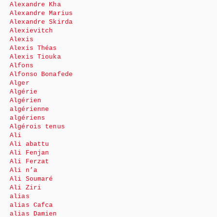
Alexandre Kha
Alexandre Marius
Alexandre Skirda
Alexievitch
Alexis
Alexis Théas
Alexis Tiouka
Alfons
Alfonso Bonafede
Alger
Algérie
Algérien
algérienne
algériens
Algérois tenus
Ali
Ali abattu
Ali Fenjan
Ali Ferzat
Ali n’a
Ali Soumaré
Ali Ziri
alias
alias Cafca
alias Damien