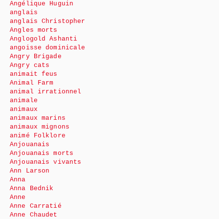
Angélique Huguin
anglais
anglais Christopher
Angles morts
Anglogold Ashanti
angoisse dominicale
Angry Brigade
Angry cats
animait feus
Animal Farm
animal irrationnel
animale
animaux
animaux marins
animaux mignons
animé Folklore
Anjouanais
Anjouanais morts
Anjouanais vivants
Ann Larson
Anna
Anna Bednik
Anne
Anne Carratié
Anne Chaudet