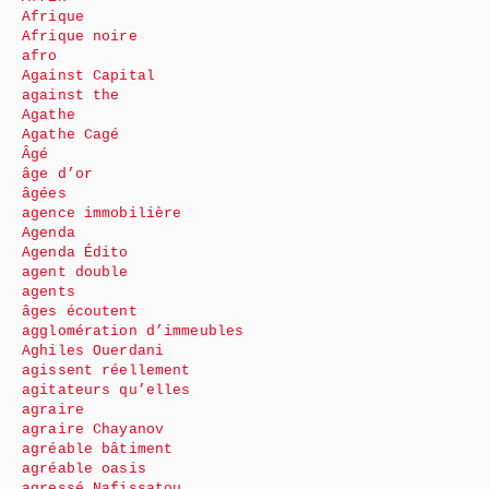
Afrique
Afrique noire
afro
Against Capital
against the
Agathe
Agathe Cagé
Âgé
âge d’or
âgées
agence immobilière
Agenda
Agenda Édito
agent double
agents
âges écoutent
agglomération d’immeubles
Aghiles Ouerdani
agissent réellement
agitateurs qu’elles
agraire
agraire Chayanov
agréable bâtiment
agréable oasis
agressé Nafissatou