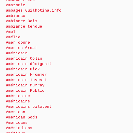
Amazonie
ambages Guilhotina.info
ambiance
Ambiance Bois
ambiance tendue
Amel
Amélie
Amer donne
America Great
américain
américain Colin
américain désignait
américain Dick
américain Frommer
américain investi
américain Murray
américain Public
américaine
Américains
Américains pilotent
American
American Gods
Americans
Amérindiens