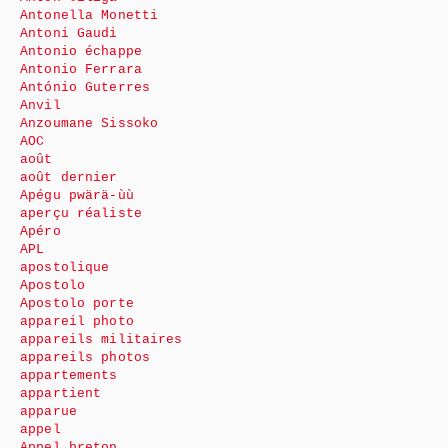
Antonella Monetti
Antoni Gaudi
Antonio échappe
Antonio Ferrara
António Guterres
Anvil
Anzoumane Sissoko
AOC
août
août dernier
Apégu pwärä-ùù
aperçu réaliste
Apéro
APL
apostolique
Apostolo
Apostolo porte
appareil photo
appareils militaires
appareils photos
appartements
appartient
apparue
appel
Appel breton