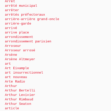
Arrêt
arrêté municipal
arrêter
arrêtés préfectoraux
arrière-arrière grand-oncle
arrière-garde
arrivé
arrive place
arrondissement
arrondissement parisien
Arroseur
Arroseur arrosé
Arsène
Arsène Altmeyer
art
Art Eixample
art insurrectionnel
art nouveau
Arte Radio
Arthur
Arthur Bertelli
Arthur Levivier
Arthur Rimbaud
Arthur Seaton
article