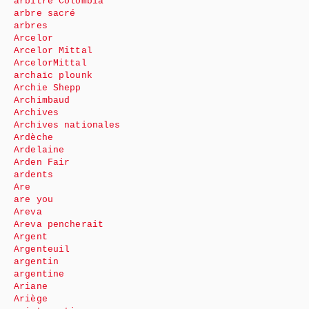
arbitre Colombia
arbre sacré
arbres
Arcelor
Arcelor Mittal
ArcelorMittal
archaïc plounk
Archie Shepp
Archimbaud
Archives
Archives nationales
Ardèche
Ardelaine
Arden Fair
ardents
Are
are you
Areva
Areva pencherait
Argent
Argenteuil
argentin
argentine
Ariane
Ariège