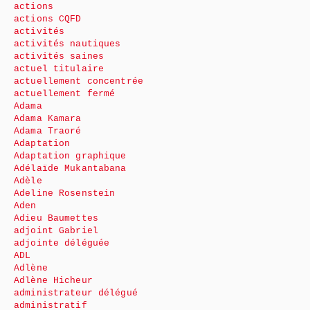
actions
actions CQFD
activités
activités nautiques
activités saines
actuel titulaire
actuellement concentrée
actuellement fermé
Adama
Adama Kamara
Adama Traoré
Adaptation
Adaptation graphique
Adélaïde Mukantabana
Adèle
Adeline Rosenstein
Aden
Adieu Baumettes
adjoint Gabriel
adjointe déléguée
ADL
Adlène
Adlène Hicheur
administrateur délégué
administratif