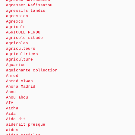
agresser Nafissatou
agressifs tandis
agression
Agrexco
agricole
AGRICOLE PERDU
agricole située
agricoles
agriculteurs
agricultrices
agriculture
Aguarico
aguichante collection
Ahmed
Ahmed Alwan
Ahora Madrid
Ahou
Ahou ahou
AIA
Aïcha
Aida
Aida dit
aiderait presque
aides