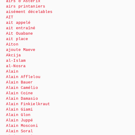
airs d’Astérix
airs printaniers
aisément décelables
AIT
ait appelé
ait entraîné
Ait Ouabane
ait place
Aiton
ajoute Maeve
Akcija
al-Islam
al-Nosra
Alain
Alain Afflelou
Alain Bauer
Alain Camélio
Alain Coine
Alain Damasio
Alain Finkielkraut
Alain Giami
Alain Glon
Alain Juppé
Alain Mosconi
Alain Soral