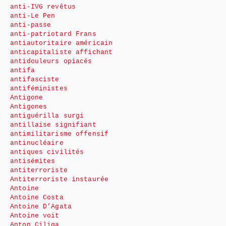
anti-IVG revêtus
anti-Le Pen
anti-passe
anti-patriotard Frans
antiautoritaire américain
anticapitaliste affichant
antidouleurs opiacés
antifa
antifasciste
antiféministes
Antigone
Antigones
antiguérilla surgi
antillaise signifiant
antimilitarisme offensif
antinucléaire
antiques civilités
antisémites
antiterroriste
Antiterroriste instaurée
Antoine
Antoine Costa
Antoine D’Agata
Antoine voit
Anton Ciliga