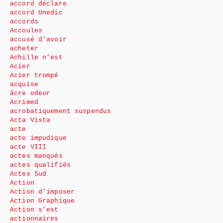
accord déclare
accord Unedic
accords
Accoules
accusé d’avoir
acheter
Achille n’est
Acier
Acier trompé
acquise
âcre odeur
Acrimed
acrobatiquement suspendus
Acta Vista
acte
acte impudique
acte VIII
actes manqués
actes qualifiés
Actes Sud
Action
Action d’imposer
Action Graphique
Action s’est
actionnaires