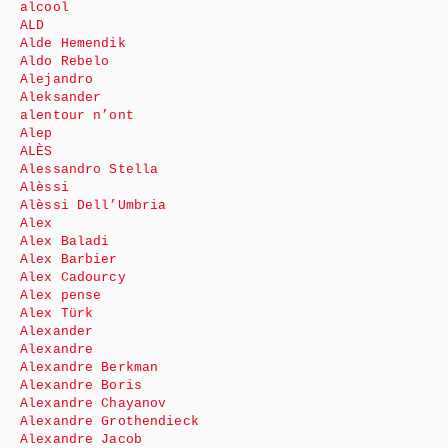
alcool
ALD
Alde Hemendik
Aldo Rebelo
Alejandro
Aleksander
alentour n’ont
Alep
ALÈS
Alessandro Stella
Alèssi
Alèssi Dell’Umbria
Alex
Alex Baladi
Alex Barbier
Alex Cadourcy
Alex pense
Alex Türk
Alexander
Alexandre
Alexandre Berkman
Alexandre Boris
Alexandre Chayanov
Alexandre Grothendieck
Alexandre Jacob