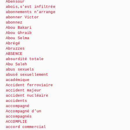
Abensour
abois,s’est infiltrée
abonnements n’arrange
abonner Victor
abonnez
Abou Bakari
Abou Ghraib
Abou Selma
Abrégé
Abruzzes
ABSENCE
absurdité totale
Abu Saleh
abus sexuels
abusé sexuellement
académique
Accident ferroviaire
accident majeur
accident nucléaire
accidents
accompagné
Accompagné d’un
accompagnés
ACCOMPLIE
accord commercial