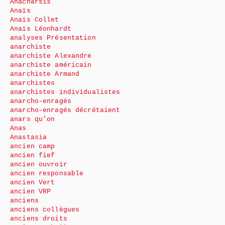
Anacharsis
Anaïs
Anaïs Collet
Anaïs Léonhardt
analyses Présentation
anarchiste
anarchiste Alexandre
anarchiste américain
anarchiste Armand
anarchistes
anarchistes individualistes
anarcho-enragés
anarcho-enragés décrétaient
anars qu’on
Anas
Anastasia
ancien camp
ancien fief
ancien ouvroir
ancien responsable
ancien Vert
ancien VRP
anciens
anciens collègues
anciens droits