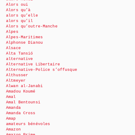
Alors oui
Alors qu’à
alors qu’elle
alors qu’il
Alors qu’outre-Manche
Alpes
Alpes-Maritimes
Alphonse Dianou
Alsace
Alta Tansió
alternative
Alternative Libertaire
Alternative-Police s’offusque
Althusser
Altmeyer
Alwan al-Janabi
Amadou Koumé
Amal
Amal Bentounsi
Amanda
Amanda Cross
Amap
amateurs bénévoles
Amazon
Amazon Prime