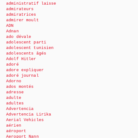
administratif laisse
admirateurs
admiratrices
admirer moult
ADN
Adnan
ado dévale
adolescent parti
adolescent tunisien
adolescents âgés
Adolf Hitler
adoré
adore expliquer
adoré journal
Adorno
ados montés
adresse
adulte
adultes
Advertencia
Advertencia Lirika
Aerial Vehicles
aérien
aéroport
Aeroport Nann