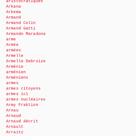
aristocratiques
Arkana
Arkema
Armand
Armand Colin
Armand Gatti
Armando Maradona
arme
Armée
armées
Armelle
Armelle Debroize
Arménie
arménien
Arméniens
armes
armes citoyens
armes ici
armes nucléaires
Army Fraktion
Arnau
Arnaud
Arnaud décrit
Arnault
Arraitz