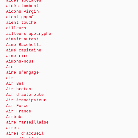
aides sociales
aidés tombent
Aidons Virgin
aient gagné
aient touché
ailleurs
ailleurs apocryphe
aimait autant
Aimé Bacchelli
aimé capitaine
aime rire
Aimons-nous
Ain
aîné s’engage
air
Air Bel
Air breton
Air d’autoroute
Air émancipateur
Air Force
Air France
Airbnb
aire marseillaise
aires
aires d’accueil