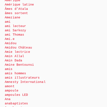
Amérique
Amérique latine
Âmes d’Atala
âmes sortent
Ameziane
ami
ami lecteur
ami Sarkozy
ami Thomas
Ami.e
Amidou
Amidou Château
Amie lectrice
Amin Allal
Amin Dada
Amine Bentounsi
amis
amis hommes
amis illustrateurs
Amnesty International
amont
ampoule
ampoules LED
Ana
anabaptistes