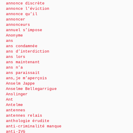
annonce discrète
annonce l’éviction
annonce qu’il
annoncer
annonceurs
annuel s’impose
Anonyme
ans
ans condamnée
ans d’interdiction
ans lors
ans maintenant
ans n’a
ans paraissait
ans,je m’aperçois
Anselm Jappe
Anselme Bellegarrigue
Anslinger
Ant
Antelme
antennes
antennes relais
anthologie érudite
anti-criminalité manque
anti-IVG