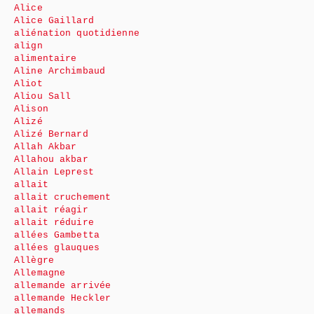
Alice
Alice Gaillard
aliénation quotidienne
align
alimentaire
Aline Archimbaud
Aliot
Aliou Sall
Alison
Alizé
Alizé Bernard
Allah Akbar
Allahou akbar
Allain Leprest
allait
allait cruchement
allait réagir
allait réduire
allées Gambetta
allées glauques
Allègre
Allemagne
allemande arrivée
allemande Heckler
allemands