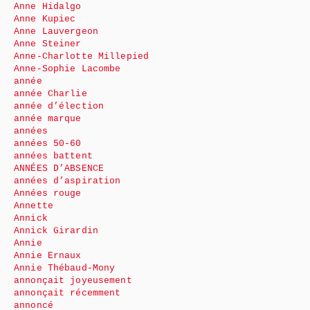
Anne Hidalgo
Anne Kupiec
Anne Lauvergeon
Anne Steiner
Anne-Charlotte Millepied
Anne-Sophie Lacombe
année
année Charlie
année d’élection
année marque
années
années 50-60
années battent
ANNÉES D’ABSENCE
années d’aspiration
Années rouge
Annette
Annick
Annick Girardin
Annie
Annie Ernaux
Annie Thébaud-Mony
annonçait joyeusement
annonçait récemment
annoncé