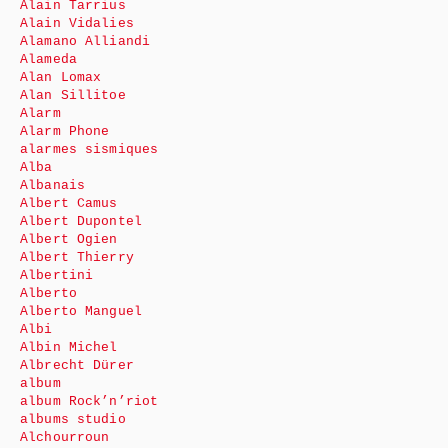
Alain Tarrius
Alain Vidalies
Alamano Alliandi
Alameda
Alan Lomax
Alan Sillitoe
Alarm
Alarm Phone
alarmes sismiques
Alba
Albanais
Albert Camus
Albert Dupontel
Albert Ogien
Albert Thierry
Albertini
Alberto
Alberto Manguel
Albi
Albin Michel
Albrecht Dürer
album
album Rock’n’riot
albums studio
Alchourroun