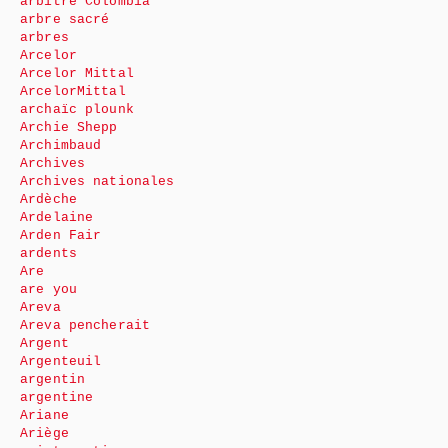
arbitre Colombia
arbre sacré
arbres
Arcelor
Arcelor Mittal
ArcelorMittal
archaïc plounk
Archie Shepp
Archimbaud
Archives
Archives nationales
Ardèche
Ardelaine
Arden Fair
ardents
Are
are you
Areva
Areva pencherait
Argent
Argenteuil
argentin
argentine
Ariane
Ariège