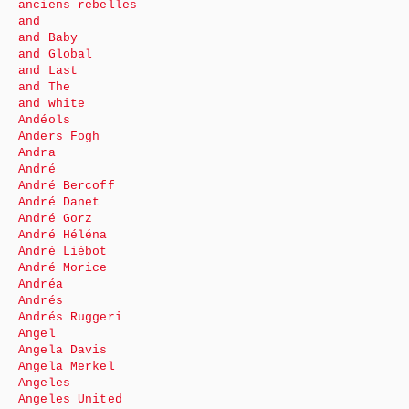
anciens rebelles
and
and Baby
and Global
and Last
and The
and white
Andéols
Anders Fogh
Andra
André
André Bercoff
André Danet
André Gorz
André Héléna
André Liébot
André Morice
Andréa
Andrés
Andrés Ruggeri
Angel
Angela Davis
Angela Merkel
Angeles
Angeles United