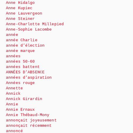
Anne Hidalgo
Anne Kupiec
Anne Lauvergeon
Anne Steiner
Anne-Charlotte Millepied
Anne-Sophie Lacombe
année
année Charlie
année d’élection
année marque
années
années 50-60
années battent
ANNÉES D’ABSENCE
années d’aspiration
Années rouge
Annette
Annick
Annick Girardin
Annie
Annie Ernaux
Annie Thébaud-Mony
annonçait joyeusement
annonçait récemment
annoncé