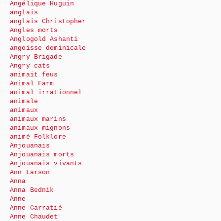
Angélique Huguin
anglais
anglais Christopher
Angles morts
Anglogold Ashanti
angoisse dominicale
Angry Brigade
Angry cats
animait feus
Animal Farm
animal irrationnel
animale
animaux
animaux marins
animaux mignons
animé Folklore
Anjouanais
Anjouanais morts
Anjouanais vivants
Ann Larson
Anna
Anna Bednik
Anne
Anne Carratié
Anne Chaudet