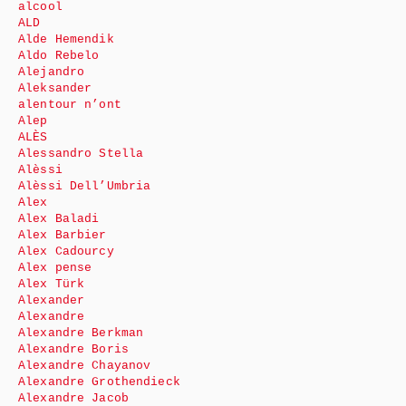
alcool
ALD
Alde Hemendik
Aldo Rebelo
Alejandro
Aleksander
alentour n’ont
Alep
ALÈS
Alessandro Stella
Alèssi
Alèssi Dell’Umbria
Alex
Alex Baladi
Alex Barbier
Alex Cadourcy
Alex pense
Alex Türk
Alexander
Alexandre
Alexandre Berkman
Alexandre Boris
Alexandre Chayanov
Alexandre Grothendieck
Alexandre Jacob