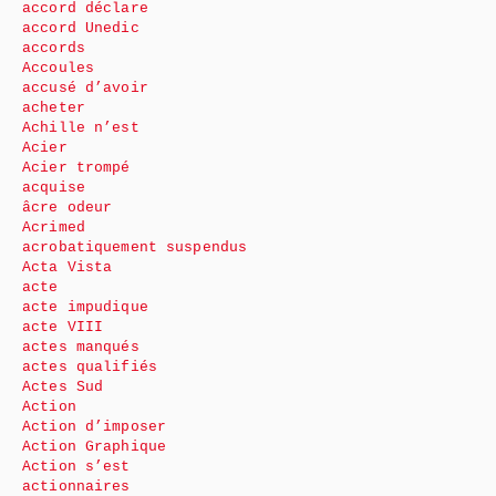
accord déclare
accord Unedic
accords
Accoules
accusé d’avoir
acheter
Achille n’est
Acier
Acier trompé
acquise
âcre odeur
Acrimed
acrobatiquement suspendus
Acta Vista
acte
acte impudique
acte VIII
actes manqués
actes qualifiés
Actes Sud
Action
Action d’imposer
Action Graphique
Action s’est
actionnaires