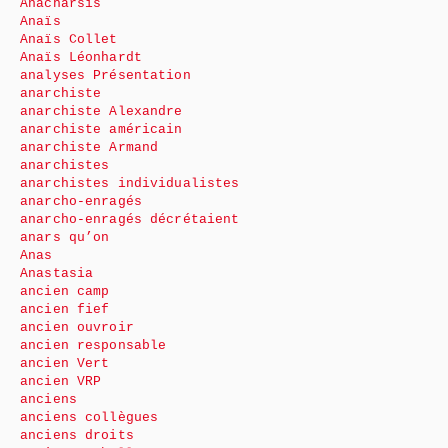
Anacharsis
Anaïs
Anaïs Collet
Anaïs Léonhardt
analyses Présentation
anarchiste
anarchiste Alexandre
anarchiste américain
anarchiste Armand
anarchistes
anarchistes individualistes
anarcho-enragés
anarcho-enragés décrétaient
anars qu’on
Anas
Anastasia
ancien camp
ancien fief
ancien ouvroir
ancien responsable
ancien Vert
ancien VRP
anciens
anciens collègues
anciens droits