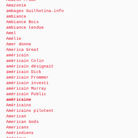
Amazonie
ambages Guilhotina.info
ambiance
Ambiance Bois
ambiance tendue
Amel
Amélie
Amer donne
America Great
américain
américain Colin
américain désignait
américain Dick
américain Frommer
américain investi
américain Murray
américain Public
américaine
Américains
Américains pilotent
American
American Gods
Americans
Amérindiens