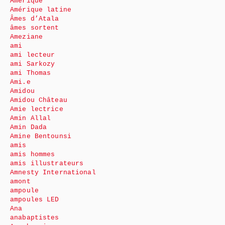
Amérique
Amérique latine
Âmes d’Atala
âmes sortent
Ameziane
ami
ami lecteur
ami Sarkozy
ami Thomas
Ami.e
Amidou
Amidou Château
Amie lectrice
Amin Allal
Amin Dada
Amine Bentounsi
amis
amis hommes
amis illustrateurs
Amnesty International
amont
ampoule
ampoules LED
Ana
anabaptistes