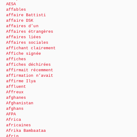
AESA
affables
affaire Battisti
affaire DSK
affaires d’un
Affaires étrangères
affaires liées
Affaires sociales
affichant clairement
Affiche signée
affiches
affiches déchirées
affirmait récemment
affirmation n’avait
affirme Ilya
affluent
Affreux
afghanes
Afghanistan
afghans
AFPA
Africa
africaines
Afrika Bambaataa
Afrin