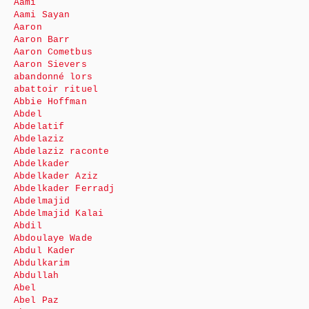
Aami
Aami Sayan
Aaron
Aaron Barr
Aaron Cometbus
Aaron Sievers
abandonné lors
abattoir rituel
Abbie Hoffman
Abdel
Abdelatif
Abdelaziz
Abdelaziz raconte
Abdelkader
Abdelkader Aziz
Abdelkader Ferradj
Abdelmajid
Abdelmajid Kalai
Abdil
Abdoulaye Wade
Abdul Kader
Abdulkarim
Abdullah
Abel
Abel Paz