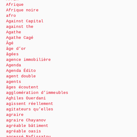
Afrique
Afrique noire
afro
Against Capital
against the
Agathe
Agathe Cagé
Âgé
âge d’or
âgées
agence immobilière
Agenda
Agenda Édito
agent double
agents
âges écoutent
agglomération d’immeubles
Aghiles Ouerdani
agissent réellement
agitateurs qu’elles
agraire
agraire Chayanov
agréable bâtiment
agréable oasis
agressé Nafissatou