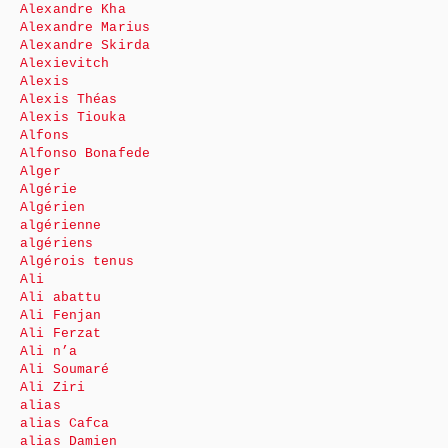
Alexandre Kha
Alexandre Marius
Alexandre Skirda
Alexievitch
Alexis
Alexis Théas
Alexis Tiouka
Alfons
Alfonso Bonafede
Alger
Algérie
Algérien
algérienne
algériens
Algérois tenus
Ali
Ali abattu
Ali Fenjan
Ali Ferzat
Ali n’a
Ali Soumaré
Ali Ziri
alias
alias Cafca
alias Damien