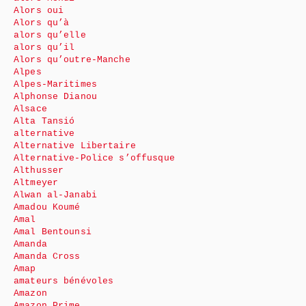
Alors oui
Alors qu’à
alors qu’elle
alors qu’il
Alors qu’outre-Manche
Alpes
Alpes-Maritimes
Alphonse Dianou
Alsace
Alta Tansió
alternative
Alternative Libertaire
Alternative-Police s’offusque
Althusser
Altmeyer
Alwan al-Janabi
Amadou Koumé
Amal
Amal Bentounsi
Amanda
Amanda Cross
Amap
amateurs bénévoles
Amazon
Amazon Prime