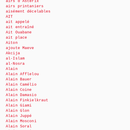
airs d’Astérix
airs printaniers
aisément décelables
AIT
ait appelé
ait entraîné
Ait Ouabane
ait place
Aiton
ajoute Maeve
Akcija
al-Islam
al-Nosra
Alain
Alain Afflelou
Alain Bauer
Alain Camélio
Alain Coine
Alain Damasio
Alain Finkielkraut
Alain Giami
Alain Glon
Alain Juppé
Alain Mosconi
Alain Soral