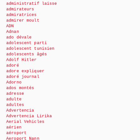
administratif laisse
admirateurs
admiratrices
admirer moult
ADN
Adnan
ado dévale
adolescent parti
adolescent tunisien
adolescents âgés
Adolf Hitler
adoré
adore expliquer
adoré journal
Adorno
ados montés
adresse
adulte
adultes
Advertencia
Advertencia Lirika
Aerial Vehicles
aérien
aéroport
Aeroport Nann