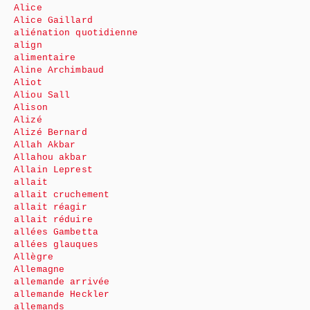
Alice
Alice Gaillard
aliénation quotidienne
align
alimentaire
Aline Archimbaud
Aliot
Aliou Sall
Alison
Alizé
Alizé Bernard
Allah Akbar
Allahou akbar
Allain Leprest
allait
allait cruchement
allait réagir
allait réduire
allées Gambetta
allées glauques
Allègre
Allemagne
allemande arrivée
allemande Heckler
allemands