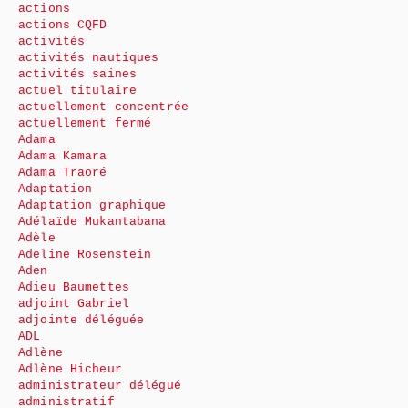
actions
actions CQFD
activités
activités nautiques
activités saines
actuel titulaire
actuellement concentrée
actuellement fermé
Adama
Adama Kamara
Adama Traoré
Adaptation
Adaptation graphique
Adélaïde Mukantabana
Adèle
Adeline Rosenstein
Aden
Adieu Baumettes
adjoint Gabriel
adjointe déléguée
ADL
Adlène
Adlène Hicheur
administrateur délégué
administratif