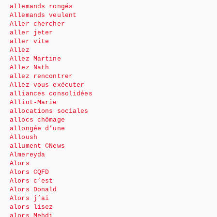
allemands rongés
Allemands veulent
Aller chercher
aller jeter
aller vite
Allez
Allez Martine
Allez Nath
allez rencontrer
Allez-vous exécuter
alliances consolidées
Alliot-Marie
allocations sociales
allocs chômage
allongée d’une
Alloush
allument CNews
Almereyda
Alors
Alors CQFD
Alors c’est
Alors Donald
Alors j’ai
alors lisez
alors Mehdi