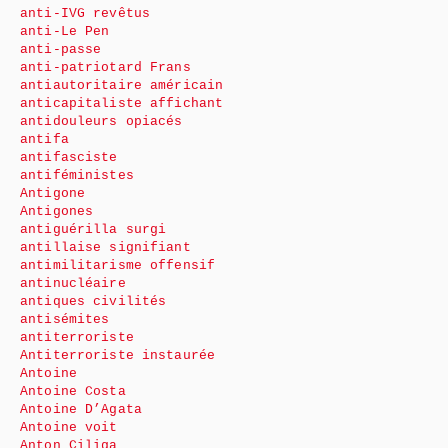
anti-IVG revêtus
anti-Le Pen
anti-passe
anti-patriotard Frans
antiautoritaire américain
anticapitaliste affichant
antidouleurs opiacés
antifa
antifasciste
antiféministes
Antigone
Antigones
antiguérilla surgi
antillaise signifiant
antimilitarisme offensif
antinucléaire
antiques civilités
antisémites
antiterroriste
Antiterroriste instaurée
Antoine
Antoine Costa
Antoine D’Agata
Antoine voit
Anton Ciliga