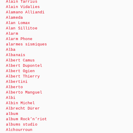
Alain Tarrius
Alain Vidalies
Alamano Alliandi
Alameda
Alan Lomax
Alan Sillitoe
Alarm
Alarm Phone
alarmes sismiques
Alba
Albanais
Albert Camus
Albert Dupontel
Albert Ogien
Albert Thierry
Albertini
Alberto
Alberto Manguel
Albi
Albin Michel
Albrecht Dürer
album
album Rock’n’riot
albums studio
Alchourroun