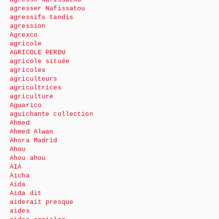
agresser Nafissatou
agressifs tandis
agression
Agrexco
agricole
AGRICOLE PERDU
agricole située
agricoles
agriculteurs
agricultrices
agriculture
Aguarico
aguichante collection
Ahmed
Ahmed Alwan
Ahora Madrid
Ahou
Ahou ahou
AIA
Aïcha
Aida
Aida dit
aiderait presque
aides