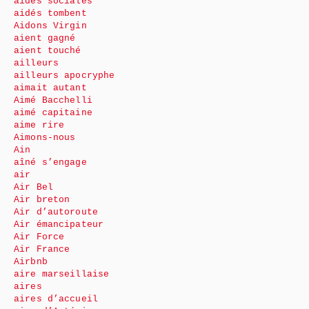
aides sociales
aidés tombent
Aidons Virgin
aient gagné
aient touché
ailleurs
ailleurs apocryphe
aimait autant
Aimé Bacchelli
aimé capitaine
aime rire
Aimons-nous
Ain
aîné s’engage
air
Air Bel
Air breton
Air d’autoroute
Air émancipateur
Air Force
Air France
Airbnb
aire marseillaise
aires
aires d’accueil