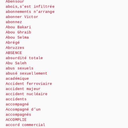
Abensour
abois,s’est infiltrée
abonnements n’arrange
abonner Victor
abonnez
Abou Bakari
Abou Ghraib
Abou Selma
Abrégé
Abruzzes
ABSENCE
absurdité totale
Abu Saleh
abus sexuels
abusé sexuellement
académique
Accident ferroviaire
accident majeur
accident nucléaire
accidents
accompagné
Accompagné d’un
accompagnés
ACCOMPLIE
accord commercial