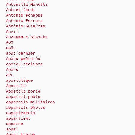
Antonella Monetti
Antoni Gaudi
Antonio échappe
Antonio Ferrara
António Guterres
Anvil
Anzoumane Sissoko
AOC
août
août dernier
Apégu pwärä-ùù
aperçu réaliste
Apéro
APL
apostolique
Apostolo
Apostolo porte
appareil photo
appareils militaires
appareils photos
appartements
appartient
apparue
appel
Appel breton