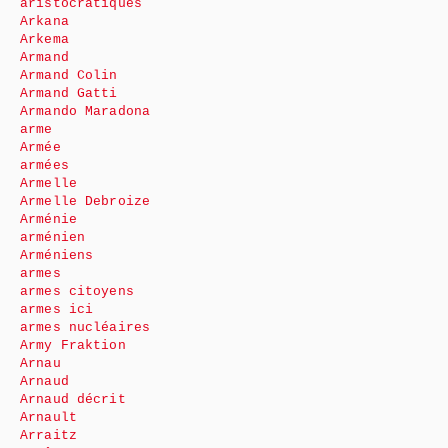
aristocratiques
Arkana
Arkema
Armand
Armand Colin
Armand Gatti
Armando Maradona
arme
Armée
armées
Armelle
Armelle Debroize
Arménie
arménien
Arméniens
armes
armes citoyens
armes ici
armes nucléaires
Army Fraktion
Arnau
Arnaud
Arnaud décrit
Arnault
Arraitz