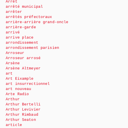
Arrêt
arrêté municipal
arrêter
arrêtés préfectoraux
arrière-arrière grand-oncle
arrière-garde
arrivé
arrive place
arrondissement
arrondissement parisien
Arroseur
Arroseur arrosé
Arsène
Arsène Altmeyer
art
Art Eixample
art insurrectionnel
art nouveau
Arte Radio
Arthur
Arthur Bertelli
Arthur Levivier
Arthur Rimbaud
Arthur Seaton
article