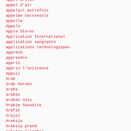
appel d’air
appelait autrefois
appelée Cecosesola
appelle
Appels
Apple Stores
Application International
application sanglante
applications technologiques
apprend
apprendre
appris
appris l’existence
Appuii
Arab
Arab horses
arabe
arabes
arabes unis
Arabie Saoudite
Arafat
Arajol
Araksia
Araksia prend