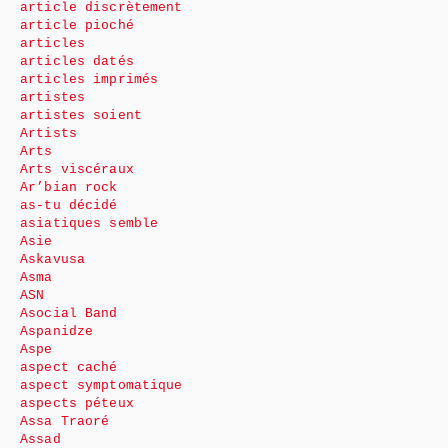
article discrètement
article pioché
articles
articles datés
articles imprimés
artistes
artistes soient
Artists
Arts
Arts viscéraux
Ar’bian rock
as-tu décidé
asiatiques semble
Asie
Askavusa
Asma
ASN
Asocial Band
Aspanidze
Aspe
aspect caché
aspect symptomatique
aspects péteux
Assa Traoré
Assad