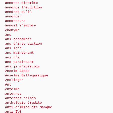
annonce discrète
annonce l’éviction
annonce qu’il
annoncer
annonceurs
annuel s’impose
Anonyme
ans
ans condamnée
ans d’interdiction
ans lors
ans maintenant
ans n’a
ans paraissait
ans,je m’aperçois
Anselm Jappe
Anselme Bellegarrigue
Anslinger
Ant
Antelme
antennes
antennes relais
anthologie érudite
anti-criminalité manque
anti-IVG