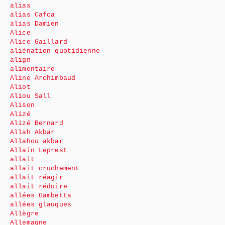
alias
alias Cafca
alias Damien
Alice
Alice Gaillard
aliénation quotidienne
align
alimentaire
Aline Archimbaud
Aliot
Aliou Sall
Alison
Alizé
Alizé Bernard
Allah Akbar
Allahou akbar
Allain Leprest
allait
allait cruchement
allait réagir
allait réduire
allées Gambetta
allées glauques
Allègre
Allemagne