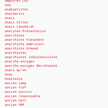
ampoules LED
Ana
anabaptistes
Anacharsis
Anaïs
Anaïs Collet
Anaïs Léonhardt
analyses Présentation
anarchiste
anarchiste Alexandre
anarchiste américain
anarchiste Armand
anarchistes
anarchistes individualistes
anarcho-enragés
anarcho-enragés décrétaient
anars qu’on
Anas
Anastasia
ancien camp
ancien fief
ancien ouvroir
ancien responsable
ancien Vert
ancien VRP