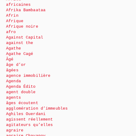
africaines
Afrika Bambaataa
Afrin
Afrique
Afrique noire
afro
Against Capital
against the
Agathe
Agathe Cagé
Âgé
âge d’or
âgées
agence immobilière
Agenda
Agenda Édito
agent double
agents
âges écoutent
agglomération d’immeubles
Aghiles Ouerdani
agissent réellement
agitateurs qu’elles
agraire
agraire Chayanov