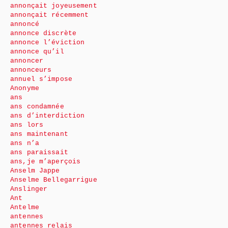
annonçait joyeusement
annonçait récemment
annoncé
annonce discrète
annonce l’éviction
annonce qu’il
annoncer
annonceurs
annuel s’impose
Anonyme
ans
ans condamnée
ans d’interdiction
ans lors
ans maintenant
ans n’a
ans paraissait
ans,je m’aperçois
Anselm Jappe
Anselme Bellegarrigue
Anslinger
Ant
Antelme
antennes
antennes relais