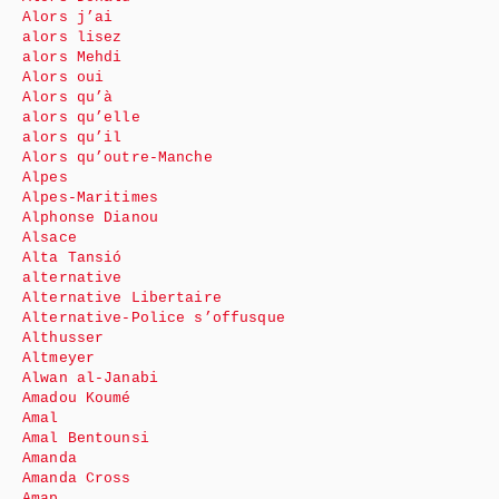
Alors j’ai
alors lisez
alors Mehdi
Alors oui
Alors qu’à
alors qu’elle
alors qu’il
Alors qu’outre-Manche
Alpes
Alpes-Maritimes
Alphonse Dianou
Alsace
Alta Tansió
alternative
Alternative Libertaire
Alternative-Police s’offusque
Althusser
Altmeyer
Alwan al-Janabi
Amadou Koumé
Amal
Amal Bentounsi
Amanda
Amanda Cross
Amap