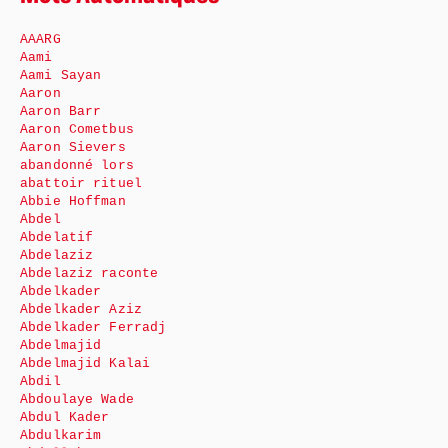
AAARG
Aami
Aami Sayan
Aaron
Aaron Barr
Aaron Cometbus
Aaron Sievers
abandonné lors
abattoir rituel
Abbie Hoffman
Abdel
Abdelatif
Abdelaziz
Abdelaziz raconte
Abdelkader
Abdelkader Aziz
Abdelkader Ferradj
Abdelmajid
Abdelmajid Kalai
Abdil
Abdoulaye Wade
Abdul Kader
Abdulkarim