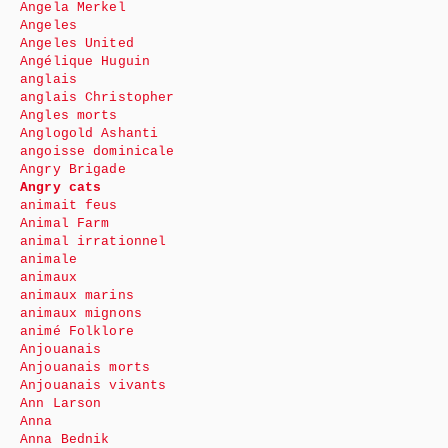
Angela Merkel
Angeles
Angeles United
Angélique Huguin
anglais
anglais Christopher
Angles morts
Anglogold Ashanti
angoisse dominicale
Angry Brigade
Angry cats
animait feus
Animal Farm
animal irrationnel
animale
animaux
animaux marins
animaux mignons
animé Folklore
Anjouanais
Anjouanais morts
Anjouanais vivants
Ann Larson
Anna
Anna Bednik