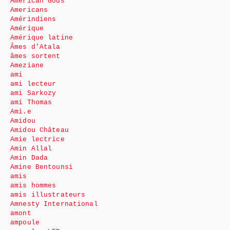
American Gods
Americans
Amérindiens
Amérique
Amérique latine
Âmes d’Atala
âmes sortent
Ameziane
ami
ami lecteur
ami Sarkozy
ami Thomas
Ami.e
Amidou
Amidou Château
Amie lectrice
Amin Allal
Amin Dada
Amine Bentounsi
amis
amis hommes
amis illustrateurs
Amnesty International
amont
ampoule