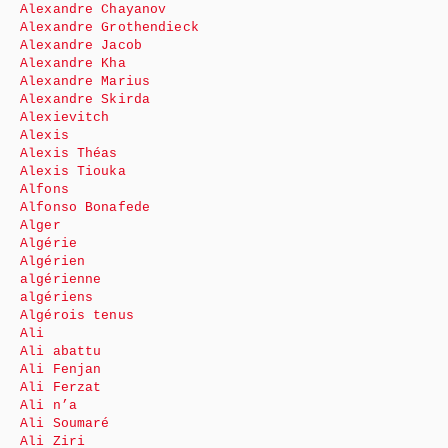
Alexandre Chayanov
Alexandre Grothendieck
Alexandre Jacob
Alexandre Kha
Alexandre Marius
Alexandre Skirda
Alexievitch
Alexis
Alexis Théas
Alexis Tiouka
Alfons
Alfonso Bonafede
Alger
Algérie
Algérien
algérienne
algériens
Algérois tenus
Ali
Ali abattu
Ali Fenjan
Ali Ferzat
Ali n’a
Ali Soumaré
Ali Ziri