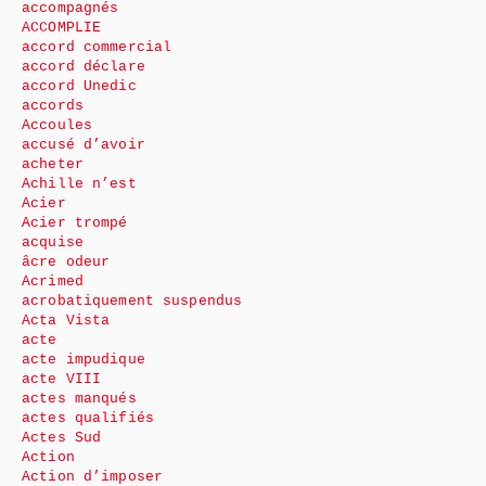
accompagnés
ACCOMPLIE
accord commercial
accord déclare
accord Unedic
accords
Accoules
accusé d’avoir
acheter
Achille n’est
Acier
Acier trompé
acquise
âcre odeur
Acrimed
acrobatiquement suspendus
Acta Vista
acte
acte impudique
acte VIII
actes manqués
actes qualifiés
Actes Sud
Action
Action d’imposer