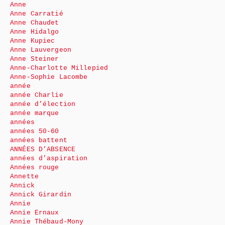
Anne
Anne Carratié
Anne Chaudet
Anne Hidalgo
Anne Kupiec
Anne Lauvergeon
Anne Steiner
Anne-Charlotte Millepied
Anne-Sophie Lacombe
année
année Charlie
année d’élection
année marque
années
années 50-60
années battent
ANNÉES D’ABSENCE
années d’aspiration
Années rouge
Annette
Annick
Annick Girardin
Annie
Annie Ernaux
Annie Thébaud-Mony