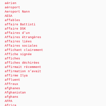
aérien
aéroport
Aeroport Nann
AESA
affables
affaire Battisti
affaire DSK
affaires d’un
Affaires étrangères
affaires liées
Affaires sociales
affichant clairement
Affiche signée
affiches
affiches déchirées
affirmait récemment
affirmation n’avait
affirme Ilya
affluent
Affreux
afghanes
Afghanistan
afghans
AFPA
Africa