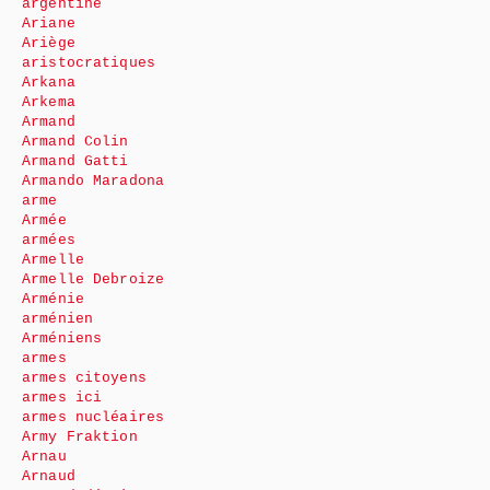
argentine
Ariane
Ariège
aristocratiques
Arkana
Arkema
Armand
Armand Colin
Armand Gatti
Armando Maradona
arme
Armée
armées
Armelle
Armelle Debroize
Arménie
arménien
Arméniens
armes
armes citoyens
armes ici
armes nucléaires
Army Fraktion
Arnau
Arnaud