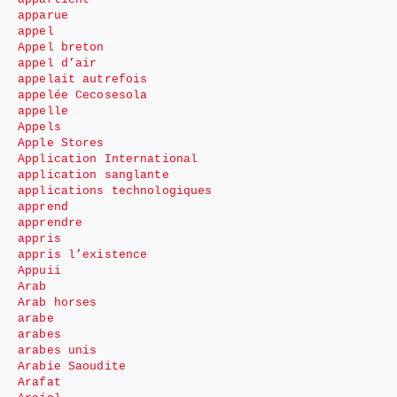
apparue
appel
Appel breton
appel d’air
appelait autrefois
appelée Cecosesola
appelle
Appels
Apple Stores
Application International
application sanglante
applications technologiques
apprend
apprendre
appris
appris l’existence
Appuii
Arab
Arab horses
arabe
arabes
arabes unis
Arabie Saoudite
Arafat