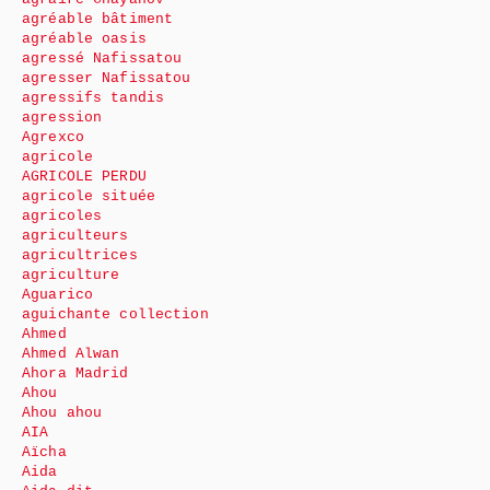
agréable bâtiment
agréable oasis
agressé Nafissatou
agresser Nafissatou
agressifs tandis
agression
Agrexco
agricole
AGRICOLE PERDU
agricole située
agricoles
agriculteurs
agricultrices
agriculture
Aguarico
aguichante collection
Ahmed
Ahmed Alwan
Ahora Madrid
Ahou
Ahou ahou
AIA
Aïcha
Aida