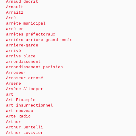
Arnaud décrit
Arnault
Arraitz
Arrêt
arrêté municipal
arrêter
arrêtés préfectoraux
arrière-arrière grand-oncle
arrière-garde
arrivé
arrive place
arrondissement
arrondissement parisien
Arroseur
Arroseur arrosé
Arsène
Arsène Altmeyer
art
Art Eixample
art insurrectionnel
art nouveau
Arte Radio
Arthur
Arthur Bertelli
Arthur Levivier