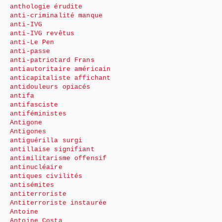
anthologie érudite
anti-criminalité manque
anti-IVG
anti-IVG revêtus
anti-Le Pen
anti-passe
anti-patriotard Frans
antiautoritaire américain
anticapitaliste affichant
antidouleurs opiacés
antifa
antifasciste
antiféministes
Antigone
Antigones
antiguérilla surgi
antillaise signifiant
antimilitarisme offensif
antinucléaire
antiques civilités
antisémites
antiterroriste
Antiterroriste instaurée
Antoine
Antoine Costa