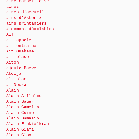
aire marseillaise
aires
aires d’accueil
airs d’Astérix
airs printaniers
aisément décelables
AIT
ait appelé
ait entraîné
Ait Ouabane
ait place
Aiton
ajoute Maeve
Akcija
al-Islam
al-Nosra
Alain
Alain Afflelou
Alain Bauer
Alain Camélio
Alain Coine
Alain Damasio
Alain Finkielkraut
Alain Giami
Alain Glon