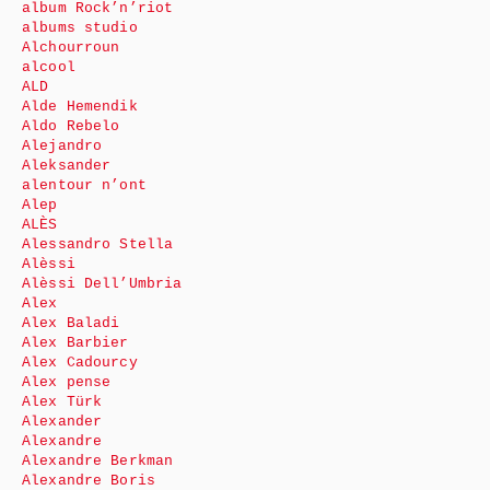
album Rock’n’riot
albums studio
Alchourroun
alcool
ALD
Alde Hemendik
Aldo Rebelo
Alejandro
Aleksander
alentour n’ont
Alep
ALÈS
Alessandro Stella
Alèssi
Alèssi Dell’Umbria
Alex
Alex Baladi
Alex Barbier
Alex Cadourcy
Alex pense
Alex Türk
Alexander
Alexandre
Alexandre Berkman
Alexandre Boris