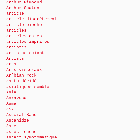
Arthur Rimbaud
Arthur Seaton
article
article discrètement
article pioché
articles
articles datés
articles imprimés
artistes
artistes soient
Artists
Arts
Arts viscéraux
Ar’bian rock
as-tu décidé
asiatiques semble
Asie
Askavusa
Asma
ASN
Asocial Band
Aspanidze
Aspe
aspect caché
aspect symptomatique