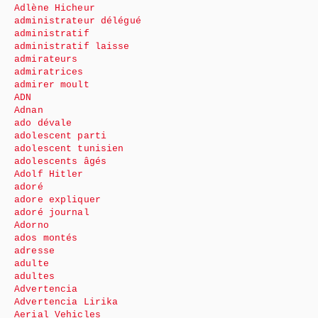
Adlène Hicheur
administrateur délégué
administratif
administratif laisse
admirateurs
admiratrices
admirer moult
ADN
Adnan
ado dévale
adolescent parti
adolescent tunisien
adolescents âgés
Adolf Hitler
adoré
adore expliquer
adoré journal
Adorno
ados montés
adresse
adulte
adultes
Advertencia
Advertencia Lirika
Aerial Vehicles