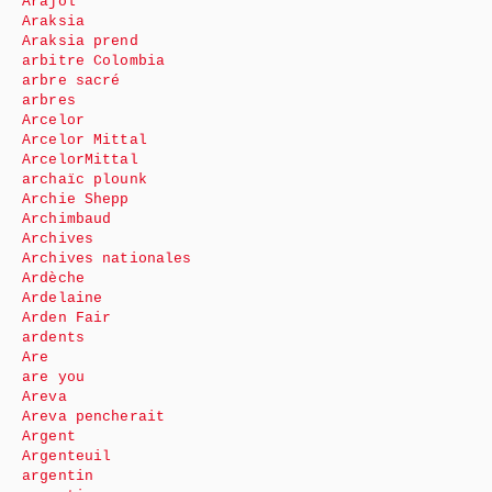
Arajol
Araksia
Araksia prend
arbitre Colombia
arbre sacré
arbres
Arcelor
Arcelor Mittal
ArcelorMittal
archaïc plounk
Archie Shepp
Archimbaud
Archives
Archives nationales
Ardèche
Ardelaine
Arden Fair
ardents
Are
are you
Areva
Areva pencherait
Argent
Argenteuil
argentin