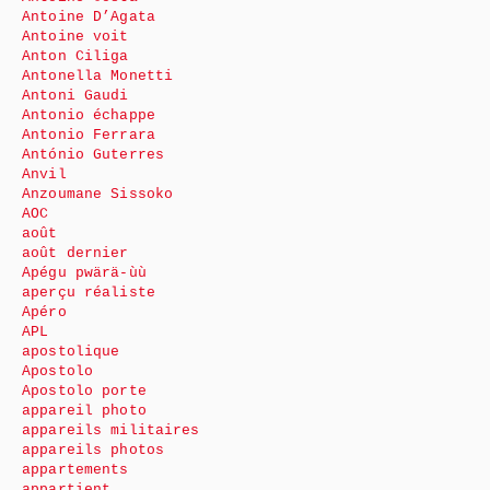
Antoine D’Agata
Antoine voit
Anton Ciliga
Antonella Monetti
Antoni Gaudi
Antonio échappe
Antonio Ferrara
António Guterres
Anvil
Anzoumane Sissoko
AOC
août
août dernier
Apégu pwärä-ùù
aperçu réaliste
Apéro
APL
apostolique
Apostolo
Apostolo porte
appareil photo
appareils militaires
appareils photos
appartements
appartient