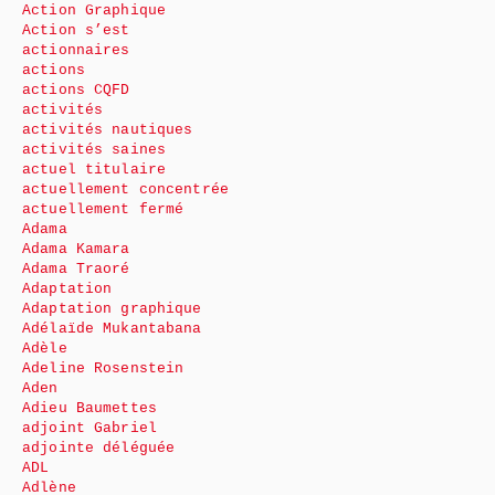
Action Graphique
Action s’est
actionnaires
actions
actions CQFD
activités
activités nautiques
activités saines
actuel titulaire
actuellement concentrée
actuellement fermé
Adama
Adama Kamara
Adama Traoré
Adaptation
Adaptation graphique
Adélaïde Mukantabana
Adèle
Adeline Rosenstein
Aden
Adieu Baumettes
adjoint Gabriel
adjointe déléguée
ADL
Adlène