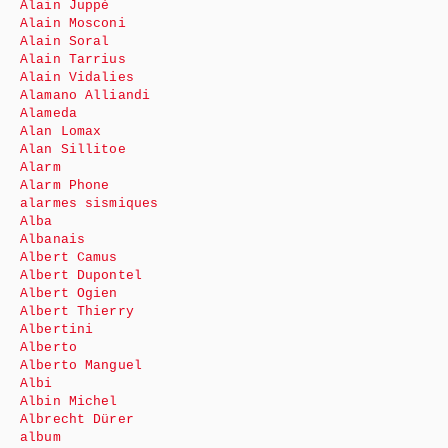
Alain Juppé
Alain Mosconi
Alain Soral
Alain Tarrius
Alain Vidalies
Alamano Alliandi
Alameda
Alan Lomax
Alan Sillitoe
Alarm
Alarm Phone
alarmes sismiques
Alba
Albanais
Albert Camus
Albert Dupontel
Albert Ogien
Albert Thierry
Albertini
Alberto
Alberto Manguel
Albi
Albin Michel
Albrecht Dürer
album