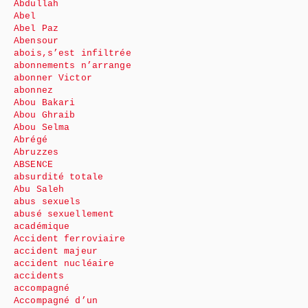
Abdullah
Abel
Abel Paz
Abensour
abois,s’est infiltrée
abonnements n’arrange
abonner Victor
abonnez
Abou Bakari
Abou Ghraib
Abou Selma
Abrégé
Abruzzes
ABSENCE
absurdité totale
Abu Saleh
abus sexuels
abusé sexuellement
académique
Accident ferroviaire
accident majeur
accident nucléaire
accidents
accompagné
Accompagné d’un