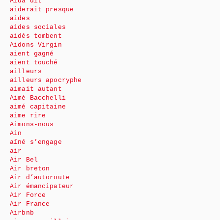
Aida dit
aiderait presque
aides
aides sociales
aidés tombent
Aidons Virgin
aient gagné
aient touché
ailleurs
ailleurs apocryphe
aimait autant
Aimé Bacchelli
aimé capitaine
aime rire
Aimons-nous
Ain
aîné s’engage
air
Air Bel
Air breton
Air d’autoroute
Air émancipateur
Air Force
Air France
Airbnb