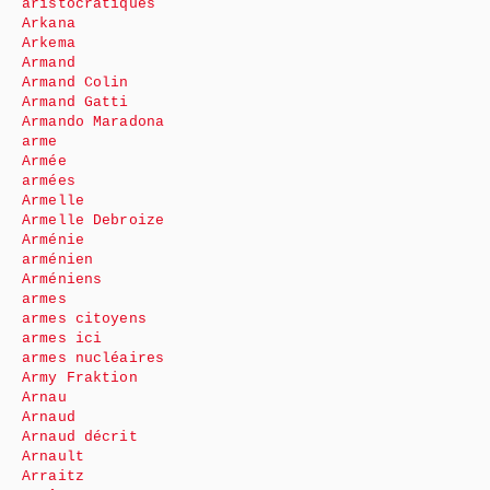
aristocratiques
Arkana
Arkema
Armand
Armand Colin
Armand Gatti
Armando Maradona
arme
Armée
armées
Armelle
Armelle Debroize
Arménie
arménien
Arméniens
armes
armes citoyens
armes ici
armes nucléaires
Army Fraktion
Arnau
Arnaud
Arnaud décrit
Arnault
Arraitz