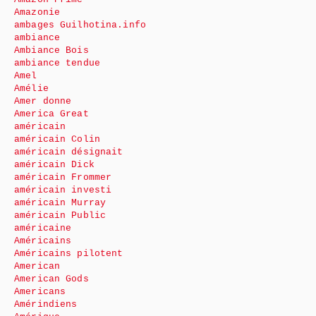
Amazonie
ambages Guilhotina.info
ambiance
Ambiance Bois
ambiance tendue
Amel
Amélie
Amer donne
America Great
américain
américain Colin
américain désignait
américain Dick
américain Frommer
américain investi
américain Murray
américain Public
américaine
Américains
Américains pilotent
American
American Gods
Americans
Amérindiens