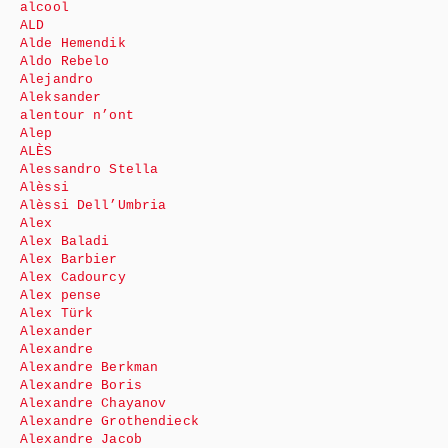
alcool
ALD
Alde Hemendik
Aldo Rebelo
Alejandro
Aleksander
alentour n’ont
Alep
ALÈS
Alessandro Stella
Alèssi
Alèssi Dell’Umbria
Alex
Alex Baladi
Alex Barbier
Alex Cadourcy
Alex pense
Alex Türk
Alexander
Alexandre
Alexandre Berkman
Alexandre Boris
Alexandre Chayanov
Alexandre Grothendieck
Alexandre Jacob