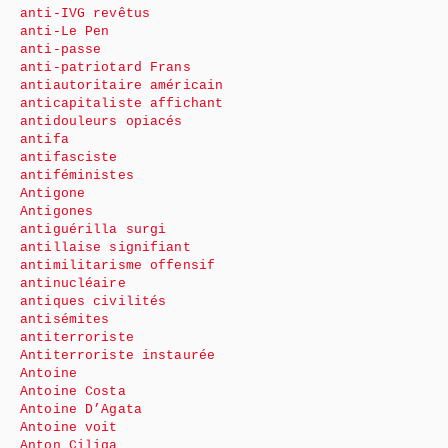
anti-IVG revêtus
anti-Le Pen
anti-passe
anti-patriotard Frans
antiautoritaire américain
anticapitaliste affichant
antidouleurs opiacés
antifa
antifasciste
antiféministes
Antigone
Antigones
antiguérilla surgi
antillaise signifiant
antimilitarisme offensif
antinucléaire
antiques civilités
antisémites
antiterroriste
Antiterroriste instaurée
Antoine
Antoine Costa
Antoine D’Agata
Antoine voit
Anton Ciliga