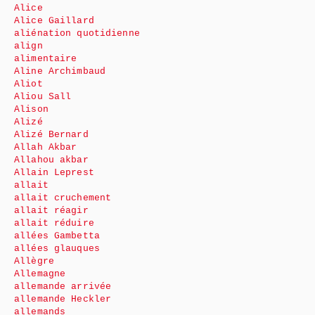
Alice
Alice Gaillard
aliénation quotidienne
align
alimentaire
Aline Archimbaud
Aliot
Aliou Sall
Alison
Alizé
Alizé Bernard
Allah Akbar
Allahou akbar
Allain Leprest
allait
allait cruchement
allait réagir
allait réduire
allées Gambetta
allées glauques
Allègre
Allemagne
allemande arrivée
allemande Heckler
allemands