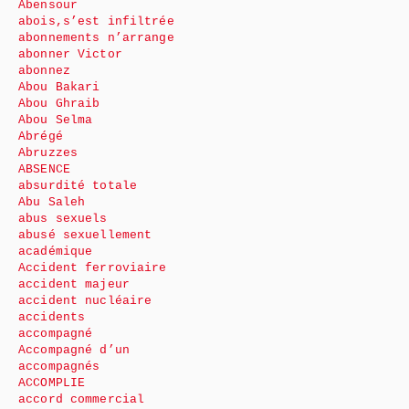
Abensour
abois,s’est infiltrée
abonnements n’arrange
abonner Victor
abonnez
Abou Bakari
Abou Ghraib
Abou Selma
Abrégé
Abruzzes
ABSENCE
absurdité totale
Abu Saleh
abus sexuels
abusé sexuellement
académique
Accident ferroviaire
accident majeur
accident nucléaire
accidents
accompagné
Accompagné d’un
accompagnés
ACCOMPLIE
accord commercial