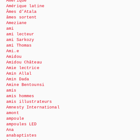
Amérique
Amérique latine
Âmes d’Atala
âmes sortent
Ameziane
ami
ami lecteur
ami Sarkozy
ami Thomas
Ami.e
Amidou
Amidou Château
Amie lectrice
Amin Allal
Amin Dada
Amine Bentounsi
amis
amis hommes
amis illustrateurs
Amnesty International
amont
ampoule
ampoules LED
Ana
anabaptistes