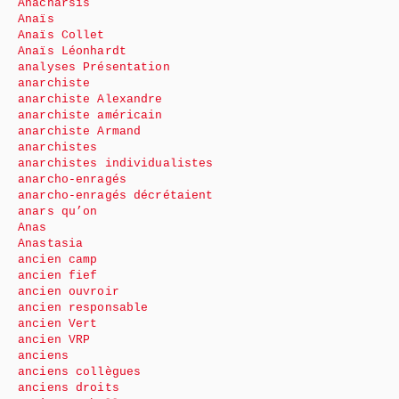
Anacharsis
Anaïs
Anaïs Collet
Anaïs Léonhardt
analyses Présentation
anarchiste
anarchiste Alexandre
anarchiste américain
anarchiste Armand
anarchistes
anarchistes individualistes
anarcho-enragés
anarcho-enragés décrétaient
anars qu’on
Anas
Anastasia
ancien camp
ancien fief
ancien ouvroir
ancien responsable
ancien Vert
ancien VRP
anciens
anciens collègues
anciens droits