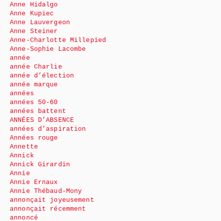
Anne Hidalgo
Anne Kupiec
Anne Lauvergeon
Anne Steiner
Anne-Charlotte Millepied
Anne-Sophie Lacombe
année
année Charlie
année d’élection
année marque
années
années 50-60
années battent
ANNÉES D’ABSENCE
années d’aspiration
Années rouge
Annette
Annick
Annick Girardin
Annie
Annie Ernaux
Annie Thébaud-Mony
annonçait joyeusement
annonçait récemment
annoncé