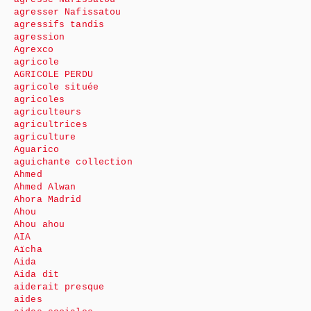
agresser Nafissatou
agressifs tandis
agression
Agrexco
agricole
AGRICOLE PERDU
agricole située
agricoles
agriculteurs
agricultrices
agriculture
Aguarico
aguichante collection
Ahmed
Ahmed Alwan
Ahora Madrid
Ahou
Ahou ahou
AIA
Aïcha
Aida
Aida dit
aiderait presque
aides