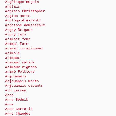
Angélique Huguin
anglais
anglais Christopher
Angles morts
Anglogold Ashanti
angoisse dominicale
Angry Brigade
Angry cats
animait feus
Animal Farm
animal irrationnel
animale
animaux
animaux marins
animaux mignons
animé Folklore
Anjouanais
Anjouanais morts
Anjouanais vivants
Ann Larson
Anna
Anna Bednik
Anne
Anne Carratié
Anne Chaudet