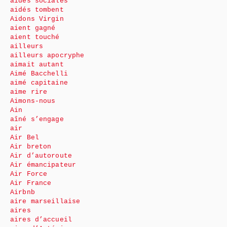
aides sociales
aidés tombent
Aidons Virgin
aient gagné
aient touché
ailleurs
ailleurs apocryphe
aimait autant
Aimé Bacchelli
aimé capitaine
aime rire
Aimons-nous
Ain
aîné s’engage
air
Air Bel
Air breton
Air d’autoroute
Air émancipateur
Air Force
Air France
Airbnb
aire marseillaise
aires
aires d’accueil