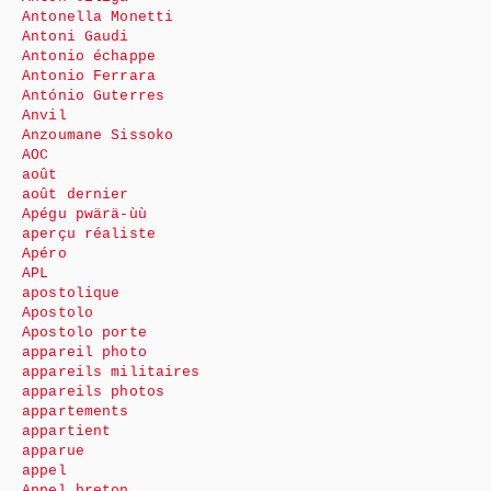
Antonella Monetti
Antoni Gaudi
Antonio échappe
Antonio Ferrara
António Guterres
Anvil
Anzoumane Sissoko
AOC
août
août dernier
Apégu pwärä-ùù
aperçu réaliste
Apéro
APL
apostolique
Apostolo
Apostolo porte
appareil photo
appareils militaires
appareils photos
appartements
appartient
apparue
appel
Appel breton