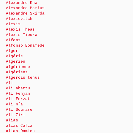
Alexandre Kha
Alexandre Marius
Alexandre Skirda
Alexievitch
Alexis
Alexis Théas
Alexis Tiouka
Alfons
Alfonso Bonafede
Alger
Algérie
Algérien
algérienne
algériens
Algérois tenus
Ali
Ali abattu
Ali Fenjan
Ali Ferzat
Ali n’a
Ali Soumaré
Ali Ziri
alias
alias Cafca
alias Damien