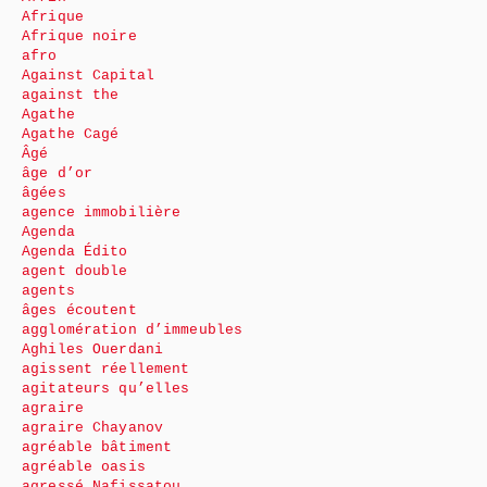
Afrique
Afrique noire
afro
Against Capital
against the
Agathe
Agathe Cagé
Âgé
âge d’or
âgées
agence immobilière
Agenda
Agenda Édito
agent double
agents
âges écoutent
agglomération d’immeubles
Aghiles Ouerdani
agissent réellement
agitateurs qu’elles
agraire
agraire Chayanov
agréable bâtiment
agréable oasis
agressé Nafissatou