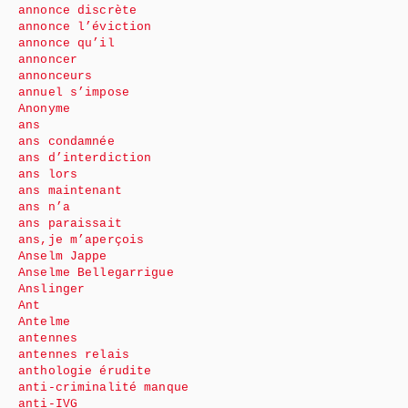
annonce discrète
annonce l’éviction
annonce qu’il
annoncer
annonceurs
annuel s’impose
Anonyme
ans
ans condamnée
ans d’interdiction
ans lors
ans maintenant
ans n’a
ans paraissait
ans,je m’aperçois
Anselm Jappe
Anselme Bellegarrigue
Anslinger
Ant
Antelme
antennes
antennes relais
anthologie érudite
anti-criminalité manque
anti-IVG