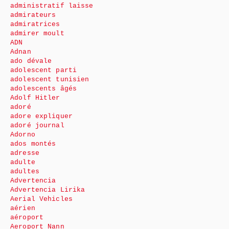
administratif laisse
admirateurs
admiratrices
admirer moult
ADN
Adnan
ado dévale
adolescent parti
adolescent tunisien
adolescents âgés
Adolf Hitler
adoré
adore expliquer
adoré journal
Adorno
ados montés
adresse
adulte
adultes
Advertencia
Advertencia Lirika
Aerial Vehicles
aérien
aéroport
Aeroport Nann