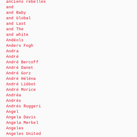
anciens rebelles
and
and Baby
and Global
and Last
and The
and white
Andéols
Anders Fogh
Andra
André
André Bercoff
André Danet
André Gorz
André Héléna
André Liébot
André Morice
Andréa
Andrés
Andrés Ruggeri
Angel
Angela Davis
Angela Merkel
Angeles
Angeles United