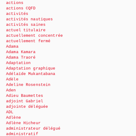
actions
actions CQFD
activités
activités nautiques
activités saines
actuel titulaire
actuellement concentrée
actuellement fermé
Adama
Adama Kamara
Adama Traoré
Adaptation
Adaptation graphique
Adélaïde Mukantabana
Adèle
Adeline Rosenstein
Aden
Adieu Baumettes
adjoint Gabriel
adjointe déléguée
ADL
Adlène
Adlène Hicheur
administrateur délégué
administratif