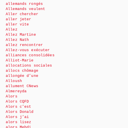
allemands rongés
Allemands veulent
Aller chercher
aller jeter
aller vite
Allez
Allez Martine
Allez Nath
allez rencontrer
Allez-vous exécuter
alliances consolidées
Alliot-Marie
allocations sociales
allocs chômage
allongée d’une
Alloush
allument CNews
Almereyda
Alors
Alors CQFD
Alors c’est
Alors Donald
Alors j’ai
alors lisez
alors Mehdi