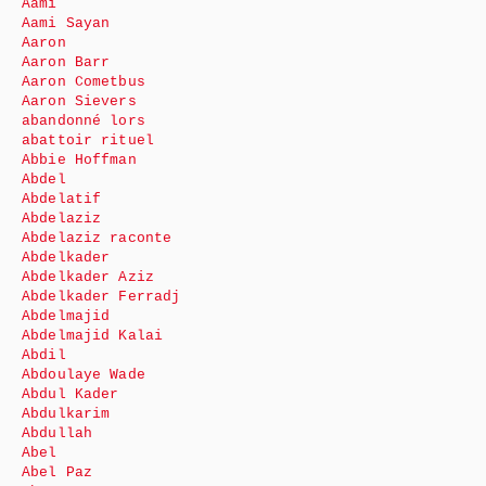
Aami
Aami Sayan
Aaron
Aaron Barr
Aaron Cometbus
Aaron Sievers
abandonné lors
abattoir rituel
Abbie Hoffman
Abdel
Abdelatif
Abdelaziz
Abdelaziz raconte
Abdelkader
Abdelkader Aziz
Abdelkader Ferradj
Abdelmajid
Abdelmajid Kalai
Abdil
Abdoulaye Wade
Abdul Kader
Abdulkarim
Abdullah
Abel
Abel Paz