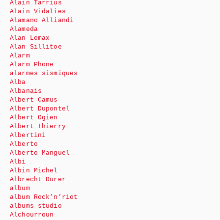
Alain Tarrius
Alain Vidalies
Alamano Alliandi
Alameda
Alan Lomax
Alan Sillitoe
Alarm
Alarm Phone
alarmes sismiques
Alba
Albanais
Albert Camus
Albert Dupontel
Albert Ogien
Albert Thierry
Albertini
Alberto
Alberto Manguel
Albi
Albin Michel
Albrecht Dürer
album
album Rock’n’riot
albums studio
Alchourroun