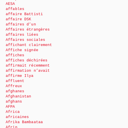
AESA
affables
affaire Battisti
affaire DSK
affaires d’un
Affaires étrangères
affaires liées
Affaires sociales
affichant clairement
Affiche signée
affiches
affiches déchirées
affirmait récemment
affirmation n’avait
affirme Ilya
affluent
Affreux
afghanes
Afghanistan
afghans
AFPA
Africa
africaines
Afrika Bambaataa
Afrin