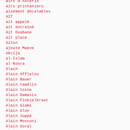
airs d’Astérix
airs printaniers
aisément décelables
AIT
ait appelé
ait entraîné
Ait Ouabane
ait place
Aiton
ajoute Maeve
Akcija
al-Islam
al-Nosra
Alain
Alain Afflelou
Alain Bauer
Alain Camélio
Alain Coine
Alain Damasio
Alain Finkielkraut
Alain Giami
Alain Glon
Alain Juppé
Alain Mosconi
Alain Soral