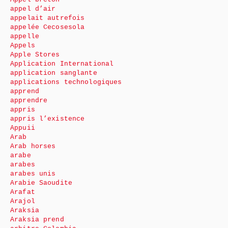
appel d’air
appelait autrefois
appelée Cecosesola
appelle
Appels
Apple Stores
Application International
application sanglante
applications technologiques
apprend
apprendre
appris
appris l’existence
Appuii
Arab
Arab horses
arabe
arabes
arabes unis
Arabie Saoudite
Arafat
Arajol
Araksia
Araksia prend