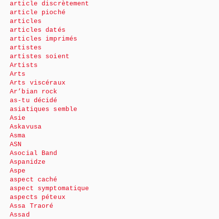
article discrètement
article pioché
articles
articles datés
articles imprimés
artistes
artistes soient
Artists
Arts
Arts viscéraux
Ar’bian rock
as-tu décidé
asiatiques semble
Asie
Askavusa
Asma
ASN
Asocial Band
Aspanidze
Aspe
aspect caché
aspect symptomatique
aspects péteux
Assa Traoré
Assad