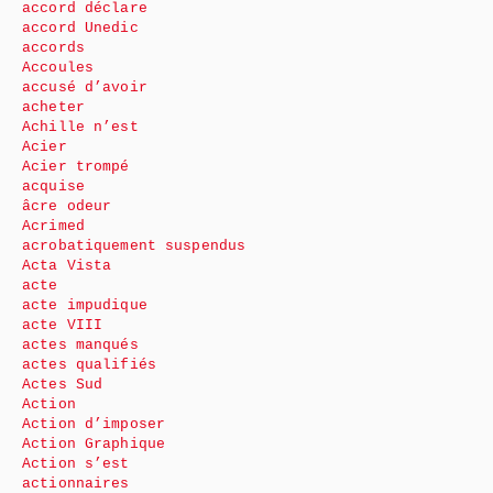
accord déclare
accord Unedic
accords
Accoules
accusé d’avoir
acheter
Achille n’est
Acier
Acier trompé
acquise
âcre odeur
Acrimed
acrobatiquement suspendus
Acta Vista
acte
acte impudique
acte VIII
actes manqués
actes qualifiés
Actes Sud
Action
Action d’imposer
Action Graphique
Action s’est
actionnaires