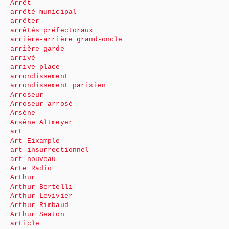
Arrêt
arrêté municipal
arrêter
arrêtés préfectoraux
arrière-arrière grand-oncle
arrière-garde
arrivé
arrive place
arrondissement
arrondissement parisien
Arroseur
Arroseur arrosé
Arsène
Arsène Altmeyer
art
Art Eixample
art insurrectionnel
art nouveau
Arte Radio
Arthur
Arthur Bertelli
Arthur Levivier
Arthur Rimbaud
Arthur Seaton
article