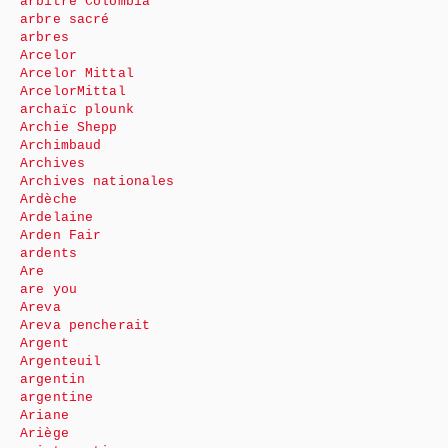
arbitre Colombia
arbre sacré
arbres
Arcelor
Arcelor Mittal
ArcelorMittal
archaïc plounk
Archie Shepp
Archimbaud
Archives
Archives nationales
Ardèche
Ardelaine
Arden Fair
ardents
Are
are you
Areva
Areva pencherait
Argent
Argenteuil
argentin
argentine
Ariane
Ariège