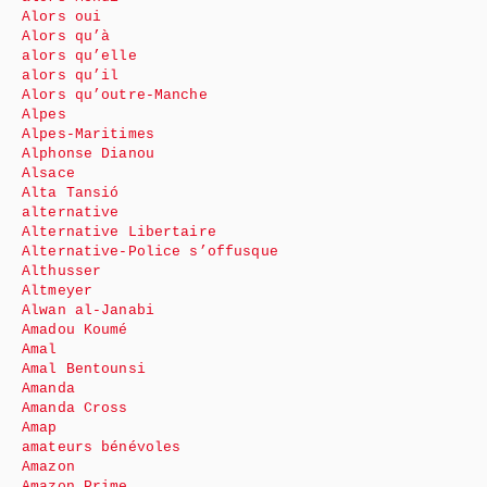
Alors oui
Alors qu’à
alors qu’elle
alors qu’il
Alors qu’outre-Manche
Alpes
Alpes-Maritimes
Alphonse Dianou
Alsace
Alta Tansió
alternative
Alternative Libertaire
Alternative-Police s’offusque
Althusser
Altmeyer
Alwan al-Janabi
Amadou Koumé
Amal
Amal Bentounsi
Amanda
Amanda Cross
Amap
amateurs bénévoles
Amazon
Amazon Prime