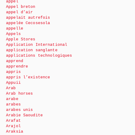
appel
Appel breton
appel d’air
appelait autrefois
appelée Cecosesola
appelle
Appels
Apple Stores
Application International
application sanglante
applications technologiques
apprend
apprendre
appris
appris l’existence
Appuii
Arab
Arab horses
arabe
arabes
arabes unis
Arabie Saoudite
Arafat
Arajol
Araksia