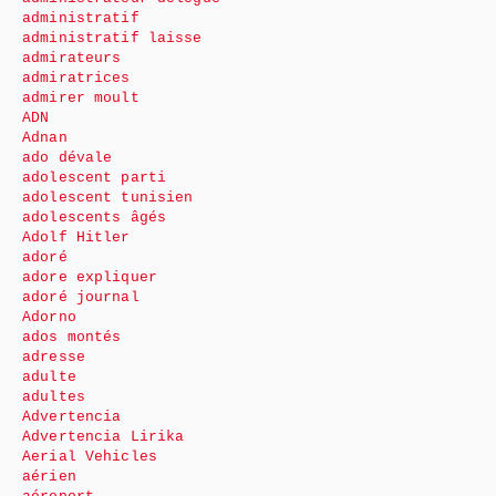
administratif
administratif laisse
admirateurs
admiratrices
admirer moult
ADN
Adnan
ado dévale
adolescent parti
adolescent tunisien
adolescents âgés
Adolf Hitler
adoré
adore expliquer
adoré journal
Adorno
ados montés
adresse
adulte
adultes
Advertencia
Advertencia Lirika
Aerial Vehicles
aérien