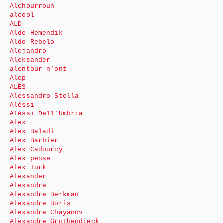
Alchourroun
alcool
ALD
Alde Hemendik
Aldo Rebelo
Alejandro
Aleksander
alentour n’ont
Alep
ALÈS
Alessandro Stella
Alèssi
Alèssi Dell’Umbria
Alex
Alex Baladi
Alex Barbier
Alex Cadourcy
Alex pense
Alex Türk
Alexander
Alexandre
Alexandre Berkman
Alexandre Boris
Alexandre Chayanov
Alexandre Grothendieck