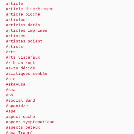
article
article discrètement
article pioché
articles
articles datés
articles imprimés
artistes
artistes soient
Artists
Arts
Arts viscéraux
Ar’bian rock
as-tu décidé
asiatiques semble
Asie
Askavusa
Asma
ASN
Asocial Band
Aspanidze
Aspe
aspect caché
aspect symptomatique
aspects péteux
Assa Traoré