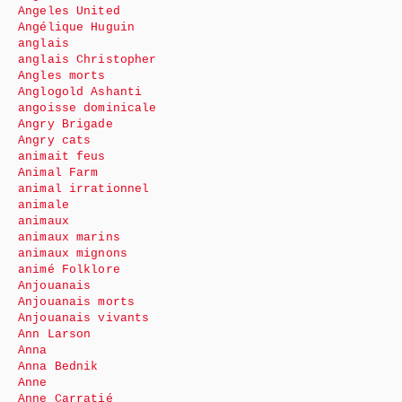
Angeles United
Angélique Huguin
anglais
anglais Christopher
Angles morts
Anglogold Ashanti
angoisse dominicale
Angry Brigade
Angry cats
animait feus
Animal Farm
animal irrationnel
animale
animaux
animaux marins
animaux mignons
animé Folklore
Anjouanais
Anjouanais morts
Anjouanais vivants
Ann Larson
Anna
Anna Bednik
Anne
Anne Carratié