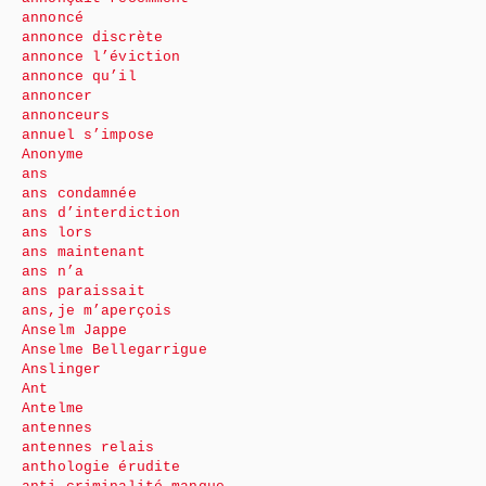
annoncé
annonce discrète
annonce l’éviction
annonce qu’il
annoncer
annonceurs
annuel s’impose
Anonyme
ans
ans condamnée
ans d’interdiction
ans lors
ans maintenant
ans n’a
ans paraissait
ans,je m’aperçois
Anselm Jappe
Anselme Bellegarrigue
Anslinger
Ant
Antelme
antennes
antennes relais
anthologie érudite