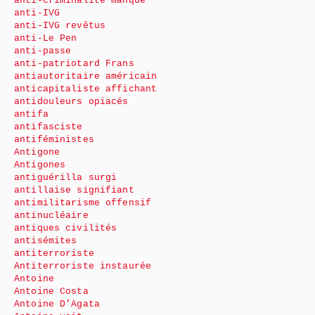
anti-criminalité manque
anti-IVG
anti-IVG revêtus
anti-Le Pen
anti-passe
anti-patriotard Frans
antiautoritaire américain
anticapitaliste affichant
antidouleurs opiacés
antifa
antifasciste
antiféministes
Antigone
Antigones
antiguérilla surgi
antillaise signifiant
antimilitarisme offensif
antinucléaire
antiques civilités
antisémites
antiterroriste
Antiterroriste instaurée
Antoine
Antoine Costa
Antoine D’Agata