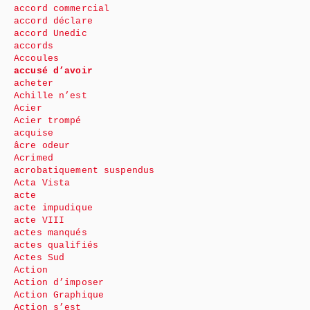
accord commercial
accord déclare
accord Unedic
accords
Accoules
accusé d’avoir
acheter
Achille n’est
Acier
Acier trompé
acquise
âcre odeur
Acrimed
acrobatiquement suspendus
Acta Vista
acte
acte impudique
acte VIII
actes manqués
actes qualifiés
Actes Sud
Action
Action d’imposer
Action Graphique
Action s’est