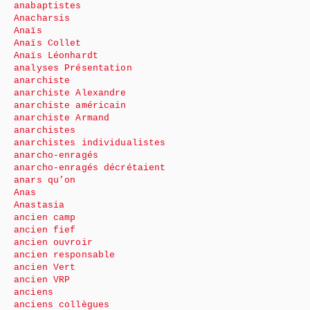
anabaptistes
Anacharsis
Anaïs
Anaïs Collet
Anaïs Léonhardt
analyses Présentation
anarchiste
anarchiste Alexandre
anarchiste américain
anarchiste Armand
anarchistes
anarchistes individualistes
anarcho-enragés
anarcho-enragés décrétaient
anars qu’on
Anas
Anastasia
ancien camp
ancien fief
ancien ouvroir
ancien responsable
ancien Vert
ancien VRP
anciens
anciens collègues