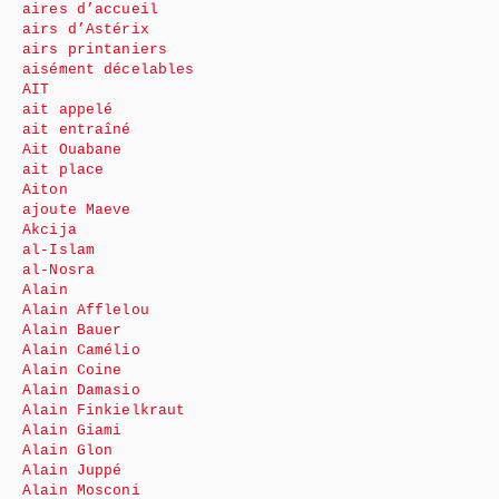
aires d’accueil
airs d’Astérix
airs printaniers
aisément décelables
AIT
ait appelé
ait entraîné
Ait Ouabane
ait place
Aiton
ajoute Maeve
Akcija
al-Islam
al-Nosra
Alain
Alain Afflelou
Alain Bauer
Alain Camélio
Alain Coine
Alain Damasio
Alain Finkielkraut
Alain Giami
Alain Glon
Alain Juppé
Alain Mosconi