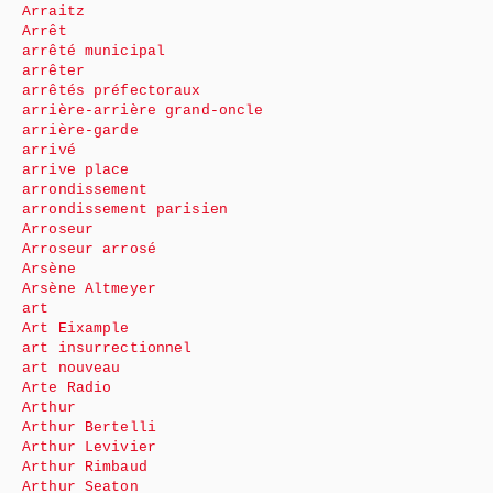
Arraitz
Arrêt
arrêté municipal
arrêter
arrêtés préfectoraux
arrière-arrière grand-oncle
arrière-garde
arrivé
arrive place
arrondissement
arrondissement parisien
Arroseur
Arroseur arrosé
Arsène
Arsène Altmeyer
art
Art Eixample
art insurrectionnel
art nouveau
Arte Radio
Arthur
Arthur Bertelli
Arthur Levivier
Arthur Rimbaud
Arthur Seaton