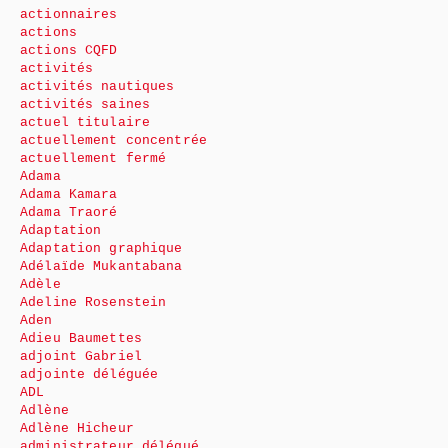
actionnaires
actions
actions CQFD
activités
activités nautiques
activités saines
actuel titulaire
actuellement concentrée
actuellement fermé
Adama
Adama Kamara
Adama Traoré
Adaptation
Adaptation graphique
Adélaïde Mukantabana
Adèle
Adeline Rosenstein
Aden
Adieu Baumettes
adjoint Gabriel
adjointe déléguée
ADL
Adlène
Adlène Hicheur
administrateur délégué