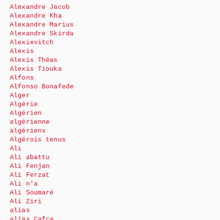
Alexandre Jacob
Alexandre Kha
Alexandre Marius
Alexandre Skirda
Alexievitch
Alexis
Alexis Théas
Alexis Tiouka
Alfons
Alfonso Bonafede
Alger
Algérie
Algérien
algérienne
algériens
Algérois tenus
Ali
Ali abattu
Ali Fenjan
Ali Ferzat
Ali n’a
Ali Soumaré
Ali Ziri
alias
alias Cafca