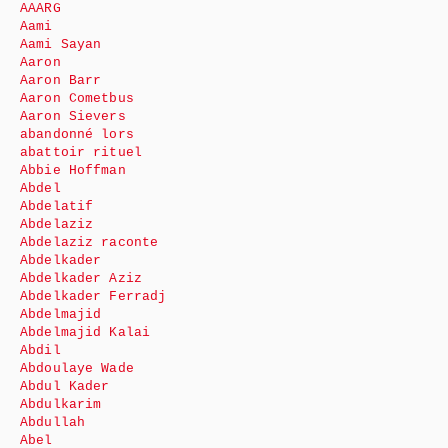
AAARG
Aami
Aami Sayan
Aaron
Aaron Barr
Aaron Cometbus
Aaron Sievers
abandonné lors
abattoir rituel
Abbie Hoffman
Abdel
Abdelatif
Abdelaziz
Abdelaziz raconte
Abdelkader
Abdelkader Aziz
Abdelkader Ferradj
Abdelmajid
Abdelmajid Kalai
Abdil
Abdoulaye Wade
Abdul Kader
Abdulkarim
Abdullah
Abel