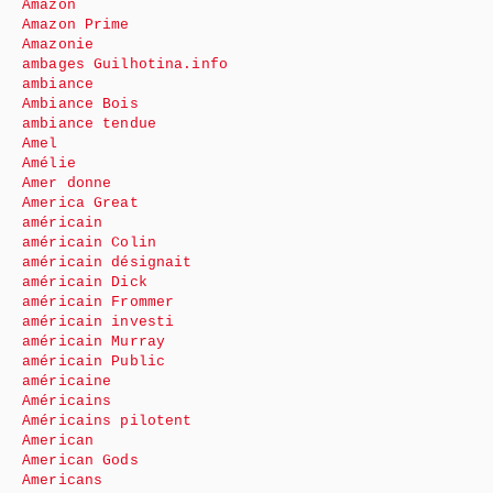
Amazon
Amazon Prime
Amazonie
ambages Guilhotina.info
ambiance
Ambiance Bois
ambiance tendue
Amel
Amélie
Amer donne
America Great
américain
américain Colin
américain désignait
américain Dick
américain Frommer
américain investi
américain Murray
américain Public
américaine
Américains
Américains pilotent
American
American Gods
Americans