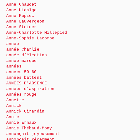
Anne Chaudet
Anne Hidalgo
Anne Kupiec
Anne Lauvergeon
Anne Steiner
Anne-Charlotte Millepied
Anne-Sophie Lacombe
année
année Charlie
année d’élection
année marque
années
années 50-60
années battent
ANNÉES D’ABSENCE
années d’aspiration
Années rouge
Annette
Annick
Annick Girardin
Annie
Annie Ernaux
Annie Thébaud-Mony
annonçait joyeusement
annonçait récemment