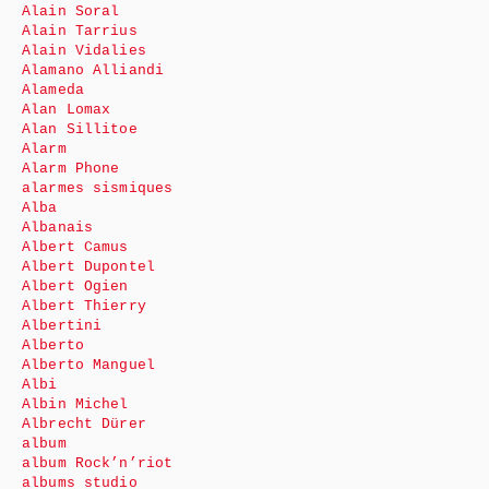
Alain Soral
Alain Tarrius
Alain Vidalies
Alamano Alliandi
Alameda
Alan Lomax
Alan Sillitoe
Alarm
Alarm Phone
alarmes sismiques
Alba
Albanais
Albert Camus
Albert Dupontel
Albert Ogien
Albert Thierry
Albertini
Alberto
Alberto Manguel
Albi
Albin Michel
Albrecht Dürer
album
album Rock’n’riot
albums studio