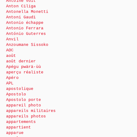
Antoine voit
Anton Ciliga
Antonella Monetti
Antoni Gaudi
Antonio échappe
Antonio Ferrara
António Guterres
Anvil
Anzoumane Sissoko
AOC
août
août dernier
Apégu pwärä-ùù
aperçu réaliste
Apéro
APL
apostolique
Apostolo
Apostolo porte
appareil photo
appareils militaires
appareils photos
appartements
appartient
apparue