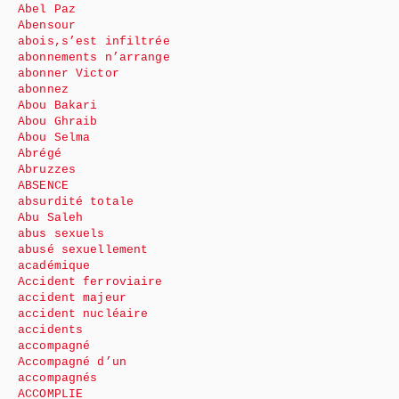
Abel Paz
Abensour
abois,s’est infiltrée
abonnements n’arrange
abonner Victor
abonnez
Abou Bakari
Abou Ghraib
Abou Selma
Abrégé
Abruzzes
ABSENCE
absurdité totale
Abu Saleh
abus sexuels
abusé sexuellement
académique
Accident ferroviaire
accident majeur
accident nucléaire
accidents
accompagné
Accompagné d’un
accompagnés
ACCOMPLIE