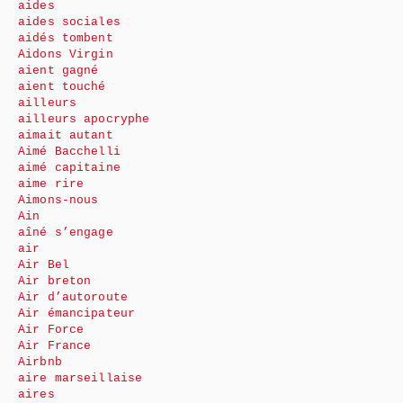
aides
aides sociales
aidés tombent
Aidons Virgin
aient gagné
aient touché
ailleurs
ailleurs apocryphe
aimait autant
Aimé Bacchelli
aimé capitaine
aime rire
Aimons-nous
Ain
aîné s’engage
air
Air Bel
Air breton
Air d’autoroute
Air émancipateur
Air Force
Air France
Airbnb
aire marseillaise
aires