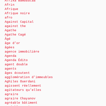
Afrika Bambaataa
Afrin
Afrique
Afrique noire
afro
Against Capital
against the
Agathe
Agathe Cagé
Âgé
âge d’or
âgées
agence immobilière
Agenda
Agenda Édito
agent double
agents
âges écoutent
agglomération d’immeubles
Aghiles Ouerdani
agissent réellement
agitateurs qu’elles
agraire
agraire Chayanov
agréable bâtiment