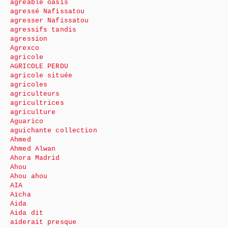
agréable oasis
agressé Nafissatou
agresser Nafissatou
agressifs tandis
agression
Agrexco
agricole
AGRICOLE PERDU
agricole située
agricoles
agriculteurs
agricultrices
agriculture
Aguarico
aguichante collection
Ahmed
Ahmed Alwan
Ahora Madrid
Ahou
Ahou ahou
AIA
Aïcha
Aida
Aida dit
aiderait presque