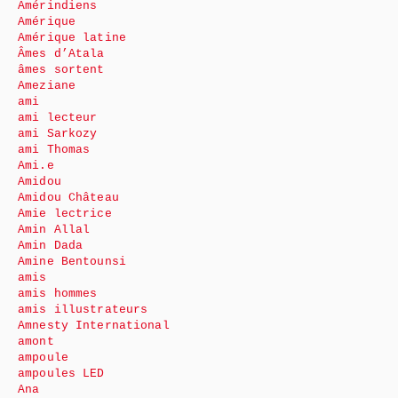
Amérindiens
Amérique
Amérique latine
Âmes d’Atala
âmes sortent
Ameziane
ami
ami lecteur
ami Sarkozy
ami Thomas
Ami.e
Amidou
Amidou Château
Amie lectrice
Amin Allal
Amin Dada
Amine Bentounsi
amis
amis hommes
amis illustrateurs
Amnesty International
amont
ampoule
ampoules LED
Ana