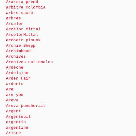
Araksia prend
arbitre Colombia
arbre sacré
arbres
Arcelor
Arcelor Mittal
ArcelorMittal
archaïc plounk
Archie Shepp
Archimbaud
Archives
Archives nationales
Ardèche
Ardelaine
Arden Fair
ardents
Are
are you
Areva
Areva pencherait
Argent
Argenteuil
argentin
argentine
Ariane