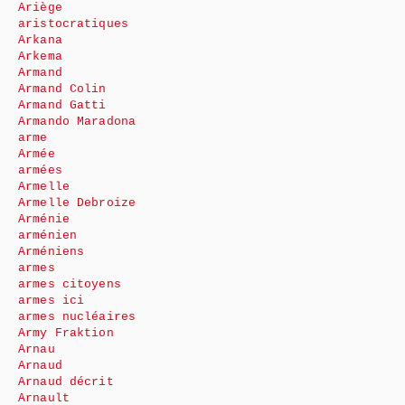
Ariège
aristocratiques
Arkana
Arkema
Armand
Armand Colin
Armand Gatti
Armando Maradona
arme
Armée
armées
Armelle
Armelle Debroize
Arménie
arménien
Arméniens
armes
armes citoyens
armes ici
armes nucléaires
Army Fraktion
Arnau
Arnaud
Arnaud décrit
Arnault