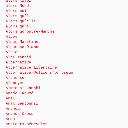
alors lisez
alors Mehdi
Alors oui
Alors qu’à
alors qu’elle
alors qu’il
Alors qu’outre-Manche
Alpes
Alpes-Maritimes
Alphonse Dianou
Alsace
Alta Tansió
alternative
Alternative Libertaire
Alternative-Police s’offusque
Althusser
Altmeyer
Alwan al-Janabi
Amadou Koumé
Amal
Amal Bentounsi
Amanda
Amanda Cross
Amap
amateurs bénévoles