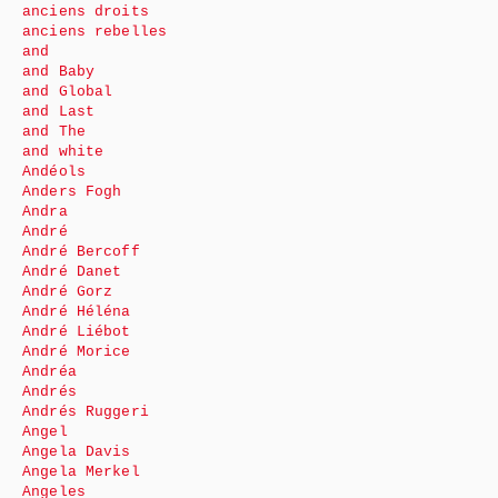
anciens droits
anciens rebelles
and
and Baby
and Global
and Last
and The
and white
Andéols
Anders Fogh
Andra
André
André Bercoff
André Danet
André Gorz
André Héléna
André Liébot
André Morice
Andréa
Andrés
Andrés Ruggeri
Angel
Angela Davis
Angela Merkel
Angeles