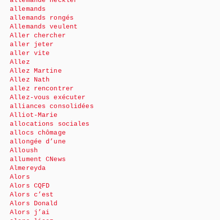
allemande Heckler
allemands
allemands rongés
Allemands veulent
Aller chercher
aller jeter
aller vite
Allez
Allez Martine
Allez Nath
allez rencontrer
Allez-vous exécuter
alliances consolidées
Alliot-Marie
allocations sociales
allocs chômage
allongée d’une
Alloush
allument CNews
Almereyda
Alors
Alors CQFD
Alors c’est
Alors Donald
Alors j’ai