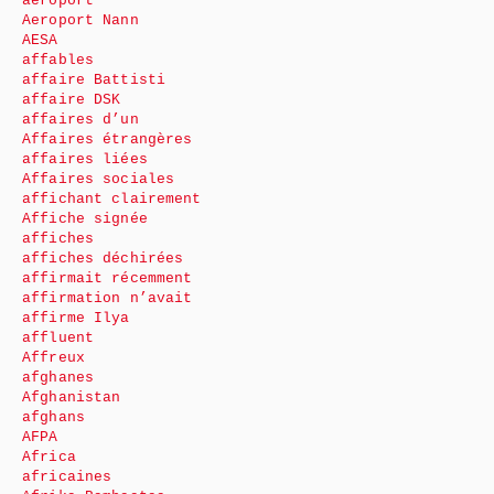
aéroport
Aeroport Nann
AESA
affables
affaire Battisti
affaire DSK
affaires d’un
Affaires étrangères
affaires liées
Affaires sociales
affichant clairement
Affiche signée
affiches
affiches déchirées
affirmait récemment
affirmation n’avait
affirme Ilya
affluent
Affreux
afghanes
Afghanistan
afghans
AFPA
Africa
africaines