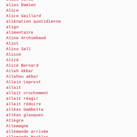
alias Damien
Alice
Alice Gaillard
aliénation quotidienne
align
alimentaire
Aline Archimbaud
Aliot
Aliou Sall
Alison
Alizé
Alizé Bernard
Allah Akbar
Allahou akbar
Allain Leprest
allait
allait cruchement
allait réagir
allait réduire
allées Gambetta
allées glauques
Allègre
Allemagne
allemande arrivée