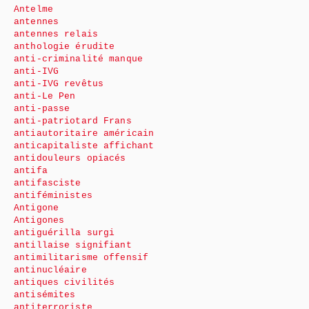
Antelme
antennes
antennes relais
anthologie érudite
anti-criminalité manque
anti-IVG
anti-IVG revêtus
anti-Le Pen
anti-passe
anti-patriotard Frans
antiautoritaire américain
anticapitaliste affichant
antidouleurs opiacés
antifa
antifasciste
antiféministes
Antigone
Antigones
antiguérilla surgi
antillaise signifiant
antimilitarisme offensif
antinucléaire
antiques civilités
antisémites
antiterroriste