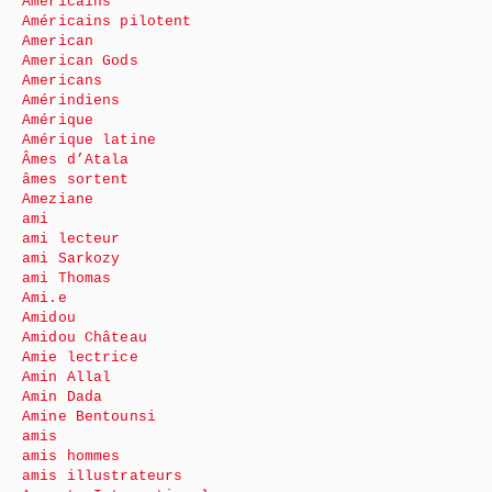
Américains
Américains pilotent
American
American Gods
Americans
Amérindiens
Amérique
Amérique latine
Âmes d’Atala
âmes sortent
Ameziane
ami
ami lecteur
ami Sarkozy
ami Thomas
Ami.e
Amidou
Amidou Château
Amie lectrice
Amin Allal
Amin Dada
Amine Bentounsi
amis
amis hommes
amis illustrateurs