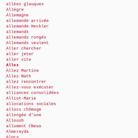
allées glauques
Allègre
Allemagne
allemande arrivée
allemande Heckler
allemands
allemands rongés
Allemands veulent
Aller chercher
aller jeter
aller vite
Allez
Allez Martine
Allez Nath
allez rencontrer
Allez-vous exécuter
alliances consolidées
Alliot-Marie
allocations sociales
allocs chômage
allongée d’une
Alloush
allument CNews
Almereyda
Alors