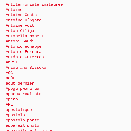
Antiterroriste instaurée
Antoine
Antoine Costa
Antoine D’Agata
Antoine voit
Anton Ciliga
Antonella Monetti
Antoni Gaudi
Antonio échappe
Antonio Ferrara
António Guterres
Anvil
Anzoumane Sissoko
AOC
août
août dernier
Apégu pwärä-ùù
aperçu réaliste
Apéro
APL
apostolique
Apostolo
Apostolo porte
appareil photo
appareils militaires