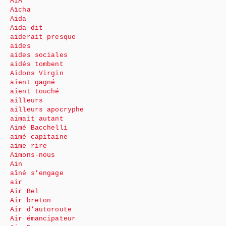
AIA
Aïcha
Aida
Aida dit
aiderait presque
aides
aides sociales
aidés tombent
Aidons Virgin
aient gagné
aient touché
ailleurs
ailleurs apocryphe
aimait autant
Aimé Bacchelli
aimé capitaine
aime rire
Aimons-nous
Ain
aîné s’engage
air
Air Bel
Air breton
Air d’autoroute
Air émancipateur