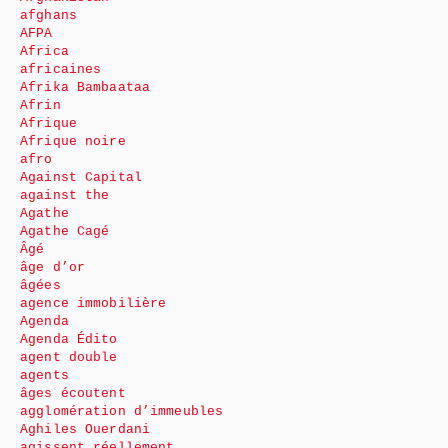
afghans
AFPA
Africa
africaines
Afrika Bambaataa
Afrin
Afrique
Afrique noire
afro
Against Capital
against the
Agathe
Agathe Cagé
Âgé
âge d’or
âgées
agence immobilière
Agenda
Agenda Édito
agent double
agents
âges écoutent
agglomération d’immeubles
Aghiles Ouerdani
agissent réellement