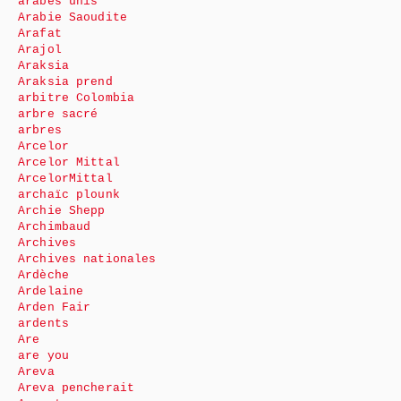
arabes unis
Arabie Saoudite
Arafat
Arajol
Araksia
Araksia prend
arbitre Colombia
arbre sacré
arbres
Arcelor
Arcelor Mittal
ArcelorMittal
archaïc plounk
Archie Shepp
Archimbaud
Archives
Archives nationales
Ardèche
Ardelaine
Arden Fair
ardents
Are
are you
Areva
Areva pencherait