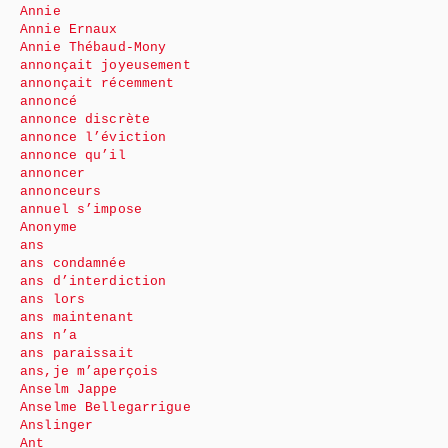
Annie
Annie Ernaux
Annie Thébaud-Mony
annonçait joyeusement
annonçait récemment
annoncé
annonce discrète
annonce l’éviction
annonce qu’il
annoncer
annonceurs
annuel s’impose
Anonyme
ans
ans condamnée
ans d’interdiction
ans lors
ans maintenant
ans n’a
ans paraissait
ans,je m’aperçois
Anselm Jappe
Anselme Bellegarrigue
Anslinger
Ant