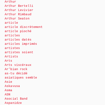
Arthur
Arthur Bertelli
Arthur Levivier
Arthur Rimbaud
Arthur Seaton
article
article discrètement
article pioché
articles
articles datés
articles imprimés
artistes
artistes soient
Artists
Arts
Arts viscéraux
Ar’bian rock
as-tu décidé
asiatiques semble
Asie
Askavusa
Asma
ASN
Asocial Band
Aspanidze