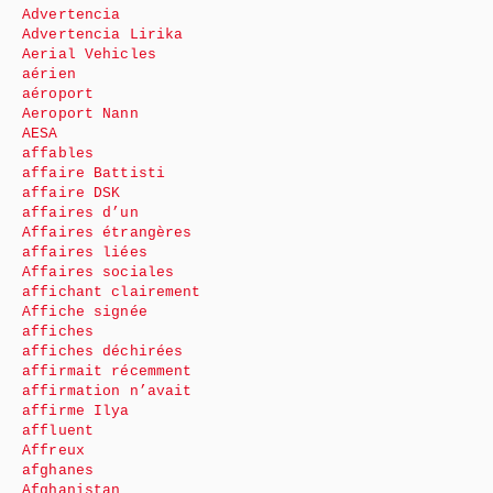
Advertencia
Advertencia Lirika
Aerial Vehicles
aérien
aéroport
Aeroport Nann
AESA
affables
affaire Battisti
affaire DSK
affaires d’un
Affaires étrangères
affaires liées
Affaires sociales
affichant clairement
Affiche signée
affiches
affiches déchirées
affirmait récemment
affirmation n’avait
affirme Ilya
affluent
Affreux
afghanes
Afghanistan