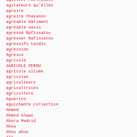
agitateurs qu’elles
agraire
agraire Chayanov
agréable bâtiment
agréable oasis
agressé Nafissatou
agresser Nafissatou
agressifs tandis
agression
Agrexco
agricole
AGRICOLE PERDU
agricole située
agricoles
agriculteurs
agricultrices
agriculture
Aguarico
aguichante collection
Ahmed
Ahmed Alwan
Ahora Madrid
Ahou
Ahou ahou