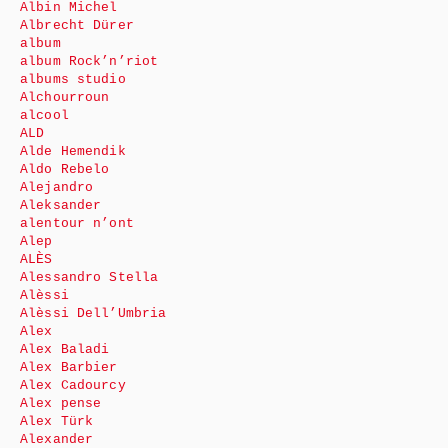
Albin Michel
Albrecht Dürer
album
album Rock’n’riot
albums studio
Alchourroun
alcool
ALD
Alde Hemendik
Aldo Rebelo
Alejandro
Aleksander
alentour n’ont
Alep
ALÈS
Alessandro Stella
Alèssi
Alèssi Dell’Umbria
Alex
Alex Baladi
Alex Barbier
Alex Cadourcy
Alex pense
Alex Türk
Alexander