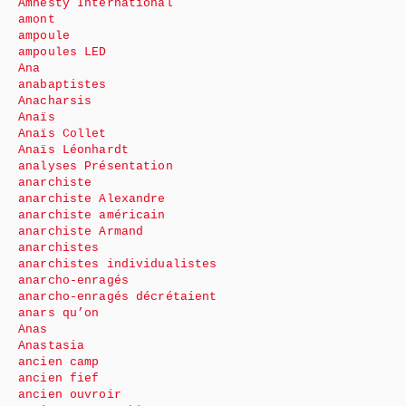
Amnesty International
amont
ampoule
ampoules LED
Ana
anabaptistes
Anacharsis
Anaïs
Anaïs Collet
Anaïs Léonhardt
analyses Présentation
anarchiste
anarchiste Alexandre
anarchiste américain
anarchiste Armand
anarchistes
anarchistes individualistes
anarcho-enragés
anarcho-enragés décrétaient
anars qu’on
Anas
Anastasia
ancien camp
ancien fief
ancien ouvroir