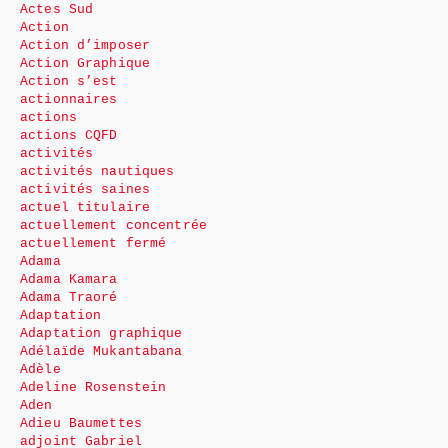
Actes Sud
Action
Action d’imposer
Action Graphique
Action s’est
actionnaires
actions
actions CQFD
activités
activités nautiques
activités saines
actuel titulaire
actuellement concentrée
actuellement fermé
Adama
Adama Kamara
Adama Traoré
Adaptation
Adaptation graphique
Adélaïde Mukantabana
Adèle
Adeline Rosenstein
Aden
Adieu Baumettes
adjoint Gabriel