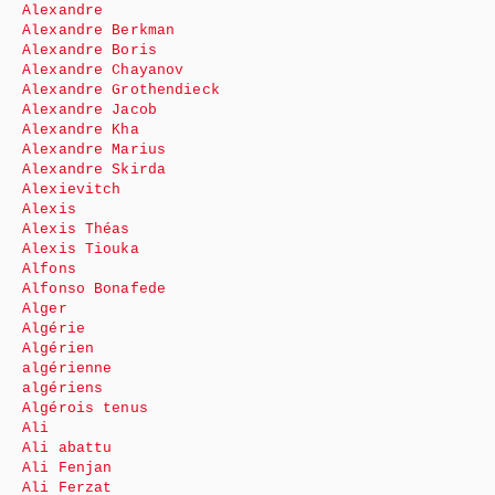
Alexandre
Alexandre Berkman
Alexandre Boris
Alexandre Chayanov
Alexandre Grothendieck
Alexandre Jacob
Alexandre Kha
Alexandre Marius
Alexandre Skirda
Alexievitch
Alexis
Alexis Théas
Alexis Tiouka
Alfons
Alfonso Bonafede
Alger
Algérie
Algérien
algérienne
algériens
Algérois tenus
Ali
Ali abattu
Ali Fenjan
Ali Ferzat