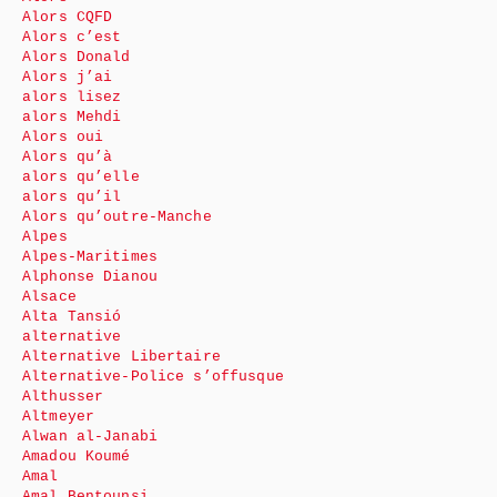
Alors CQFD
Alors c’est
Alors Donald
Alors j’ai
alors lisez
alors Mehdi
Alors oui
Alors qu’à
alors qu’elle
alors qu’il
Alors qu’outre-Manche
Alpes
Alpes-Maritimes
Alphonse Dianou
Alsace
Alta Tansió
alternative
Alternative Libertaire
Alternative-Police s’offusque
Althusser
Altmeyer
Alwan al-Janabi
Amadou Koumé
Amal
Amal Bentounsi