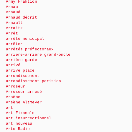
Army Fraktion
Arnau
Arnaud
Arnaud décrit
Arnault
Arraitz
Arrêt
arrêté municipal
arrêter
arrêtés préfectoraux
arrière-arrière grand-oncle
arrière-garde
arrivé
arrive place
arrondissement
arrondissement parisien
Arroseur
Arroseur arrosé
Arsène
Arsène Altmeyer
art
Art Eixample
art insurrectionnel
art nouveau
Arte Radio