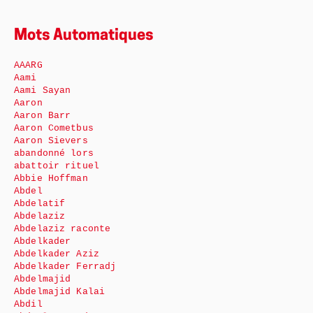
Mots Automatiques
AAARG
Aami
Aami Sayan
Aaron
Aaron Barr
Aaron Cometbus
Aaron Sievers
abandonné lors
abattoir rituel
Abbie Hoffman
Abdel
Abdelatif
Abdelaziz
Abdelaziz raconte
Abdelkader
Abdelkader Aziz
Abdelkader Ferradj
Abdelmajid
Abdelmajid Kalai
Abdil