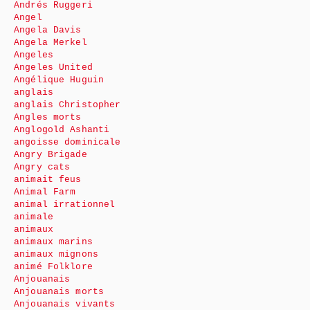
Andrés Ruggeri
Angel
Angela Davis
Angela Merkel
Angeles
Angeles United
Angélique Huguin
anglais
anglais Christopher
Angles morts
Anglogold Ashanti
angoisse dominicale
Angry Brigade
Angry cats
animait feus
Animal Farm
animal irrationnel
animale
animaux
animaux marins
animaux mignons
animé Folklore
Anjouanais
Anjouanais morts
Anjouanais vivants