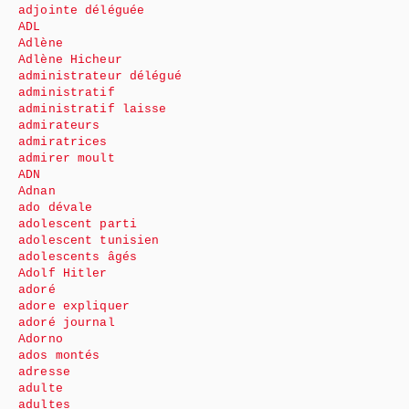
adjointe déléguée
ADL
Adlène
Adlène Hicheur
administrateur délégué
administratif
administratif laisse
admirateurs
admiratrices
admirer moult
ADN
Adnan
ado dévale
adolescent parti
adolescent tunisien
adolescents âgés
Adolf Hitler
adoré
adore expliquer
adoré journal
Adorno
ados montés
adresse
adulte
adultes