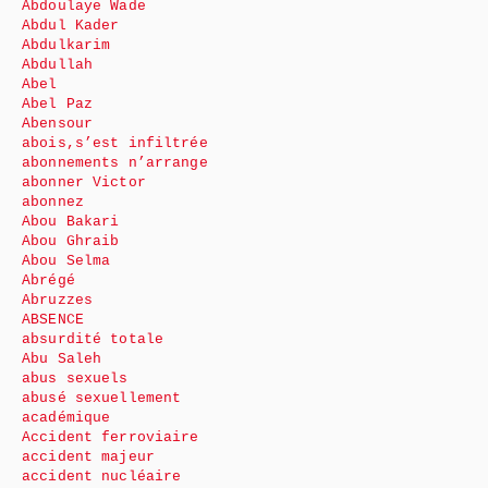
Abdoulaye Wade
Abdul Kader
Abdulkarim
Abdullah
Abel
Abel Paz
Abensour
abois,s’est infiltrée
abonnements n’arrange
abonner Victor
abonnez
Abou Bakari
Abou Ghraib
Abou Selma
Abrégé
Abruzzes
ABSENCE
absurdité totale
Abu Saleh
abus sexuels
abusé sexuellement
académique
Accident ferroviaire
accident majeur
accident nucléaire