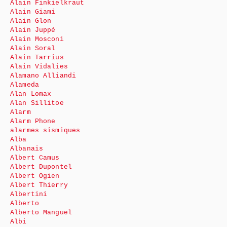
Alain Finkielkraut
Alain Giami
Alain Glon
Alain Juppé
Alain Mosconi
Alain Soral
Alain Tarrius
Alain Vidalies
Alamano Alliandi
Alameda
Alan Lomax
Alan Sillitoe
Alarm
Alarm Phone
alarmes sismiques
Alba
Albanais
Albert Camus
Albert Dupontel
Albert Ogien
Albert Thierry
Albertini
Alberto
Alberto Manguel
Albi