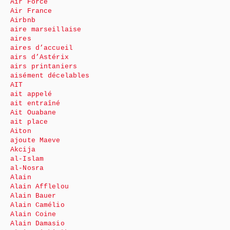
Air Force
Air France
Airbnb
aire marseillaise
aires
aires d’accueil
airs d’Astérix
airs printaniers
aisément décelables
AIT
ait appelé
ait entraîné
Ait Ouabane
ait place
Aiton
ajoute Maeve
Akcija
al-Islam
al-Nosra
Alain
Alain Afflelou
Alain Bauer
Alain Camélio
Alain Coine
Alain Damasio