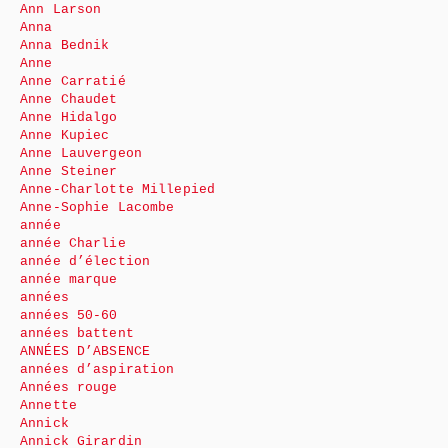
Ann Larson
Anna
Anna Bednik
Anne
Anne Carratié
Anne Chaudet
Anne Hidalgo
Anne Kupiec
Anne Lauvergeon
Anne Steiner
Anne-Charlotte Millepied
Anne-Sophie Lacombe
année
année Charlie
année d’élection
année marque
années
années 50-60
années battent
ANNÉES D’ABSENCE
années d’aspiration
Années rouge
Annette
Annick
Annick Girardin