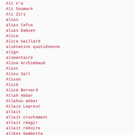
Ali n’a
Ali Soumaré
Ali Ziri
alias
alias Cafca
alias Damien
Alice
Alice Gaillard
aliénation quotidienne
align
alimentaire
Aline Archimbaud
Aliot
Aliou Sall
Alison
Alizé
Alizé Bernard
Allah Akbar
Allahou akbar
Allain Leprest
allait
allait cruchement
allait réagir
allait réduire
allées Gambetta