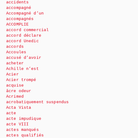
accidents
accompagné
Accompagné d’un
accompagnés
ACCOMPLIE
accord commercial
accord déclare
accord Unedic
accords
Accoules
accusé d’avoir
acheter
Achille n’est
Acier
Acier trompé
acquise
âcre odeur
Acrimed
acrobatiquement suspendus
Acta Vista
acte
acte impudique
acte VIII
actes manqués
actes qualifiés