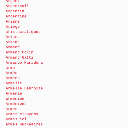
Argent
Argenteuil
argentin
argentine
Ariane
Ariège
aristocratiques
Arkana
Arkema
Armand
Armand Colin
Armand Gatti
Armando Maradona
arme
Armée
armées
Armelle
Armelle Debroize
Arménie
arménien
Arméniens
armes
armes citoyens
armes ici
armes nucléaires