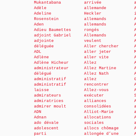
Mukantabana
arrivée
Adèle
allemande
Adeline
Heckler
Rosenstein
allemands
Aden
allemands
Adieu Baumettes
rongés
adjoint Gabriel
Allemands
adjointe
veulent
déléguée
Aller chercher
ADL
aller jeter
Adlène
aller vite
Adlène Hicheur
Allez
administrateur
Allez Martine
délégué
Allez Nath
administratif
allez
administratif
rencontrer
laisse
Allez-vous
admirateurs
exécuter
admiratrices
alliances
admirer moult
consolidées
ADN
Alliot-Marie
Adnan
allocations
ado dévale
sociales
adolescent
allocs chômage
parti
allongée d’une