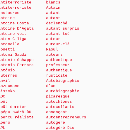
antiterroriste
blancs
Antiterroriste
Autain
instaurée
autant
Antoine
autant
Antoine Costa
déclenché
Antoine D’Agata
autant surpris
Antoine voit
autant tué
Anton Ciliga
auteur
Antonella
auteur-clé
Monetti
Raoul
Antoni Gaudi
auteurs
Antonio échappe
authentique
Antonio Ferrara
professeur
António
authentique
Guterres
rusticité
Anvil
Autobiographie
Anzoumane
d’un
Sissoko
autobiographie
AOC
picaresque
août
autochtones
août dernier
autocollants
Apégu pwärä-ùù
annonçant
aperçu réaliste
autoentrepreneurs
Apéro
autogéré
APL
autogéré Die