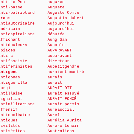
anti-Le Pen
augures
anti-passe
Auguste
anti-patriotard
Auguste Comte
Frans
Augustin Hubert
antiautoritaire
Aujourd’hui
américain
aujourd’hui
anticapitaliste
députée
affichant
Aung San
antidouleurs
Aunoble
opiacés
AUPARAVANT
antifa
auparavant
antifasciste
directeur
antiféministes
Aupetitgendre
Antigone
auraient montré
Antigones
aurais
antiguérilla
aurait
surgi
AURAIT DIT
antillaise
aurait essuyé
signifiant
AURAIT FONCÉ
antimilitarisme
aurait permis
offensif
Aureasocial
antinucléaire
Aurel
antiques
Aurélia Aurita
civilités
Aurore Lenoir
antisémites
Australiens