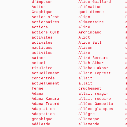
d’imposer
Alice Gaillard
Action
aliénation
Graphique
quotidienne
Action s’est
align
actionnaires
alimentaire
actions
Aline
actions CQFD
Archimbaud
activités
Aliot
activités
Aliou Sall
nautiques
Alison
activités
Alizé
saines
Alizé Bernard
actuel
Allah Akbar
titulaire
Allahou akbar
actuellement
Allain Leprest
concentrée
allait
actuellement
allait
fermé
cruchement
Adama
allait réagir
Adama Kamara
allait réduire
Adama Traoré
allées Gambetta
Adaptation
allées glauques
Adaptation
Allègre
graphique
Allemagne
Adélaïde
allemande