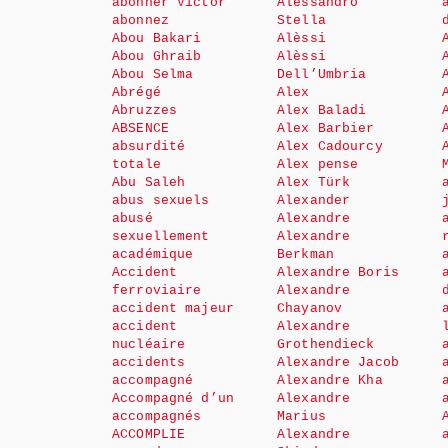
abonner Victor
Alessandro
abonnez
Stella
Abou Bakari
Alèssi
Abou Ghraib
Alèssi
Abou Selma
Dell’Umbria
Abrégé
Alex
Abruzzes
Alex Baladi
ABSENCE
Alex Barbier
absurdité
Alex Cadourcy
totale
Alex pense
Abu Saleh
Alex Türk
abus sexuels
Alexander
abusé
Alexandre
sexuellement
Alexandre
académique
Berkman
Accident
Alexandre Boris
ferroviaire
Alexandre
accident majeur
Chayanov
accident
Alexandre
nucléaire
Grothendieck
accidents
Alexandre Jacob
accompagné
Alexandre Kha
Accompagné d’un
Alexandre
accompagnés
Marius
ACCOMPLIE
Alexandre