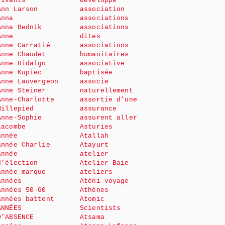
vivants
développé
Ann Larson
association
Anna
associations
Anna Bednik
associations
Anne
dites
Anne Carratié
associations
Anne Chaudet
humanitaires
Anne Hidalgo
associative
Anne Kupiec
baptisée
Anne Lauvergeon
associe
Anne Steiner
naturellement
Anne-Charlotte
assortie d’une
Millepied
assurance
Anne-Sophie
assurent aller
Lacombe
Asturies
année
Atallah
année Charlie
Atayurt
année
atelier
d’élection
Atelier Baie
année marque
ateliers
années
Aténi voyage
années 50-60
Athènes
années battent
Atomic
ANNÉES
Scientists
D’ABSENCE
Atsama