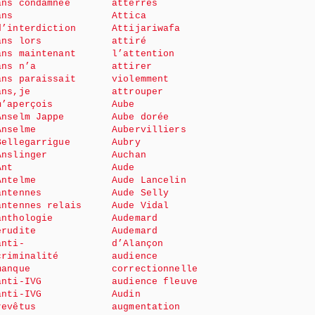
ans condamnée
atterrés
ans
Attica
d’interdiction
Attijariwafa
ans lors
attiré
ans maintenant
l’attention
ans n’a
attirer
ans paraissait
violemment
ans,je
attrouper
m’aperçois
Aube
Anselm Jappe
Aube dorée
Anselme
Aubervilliers
Bellegarrigue
Aubry
Anslinger
Auchan
Ant
Aude
Antelme
Aude Lancelin
antennes
Aude Selly
antennes relais
Aude Vidal
anthologie
Audemard
érudite
Audemard
anti-
d’Alançon
criminalité
audience
manque
correctionnelle
anti-IVG
audience fleuve
anti-IVG
Audin
revêtus
augmentation