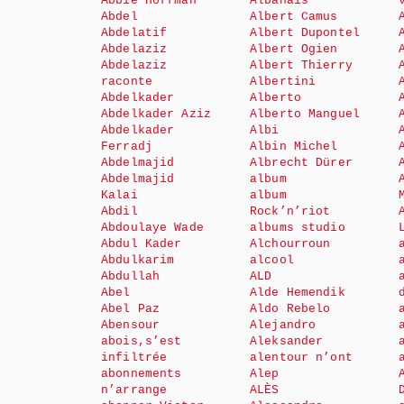
Abbie Hoffman
Albanais
Abdel
Albert Camus
Abdelatif
Albert Dupontel
Abdelaziz
Albert Ogien
Abdelaziz
Albert Thierry
raconte
Albertini
Abdelkader
Alberto
Abdelkader Aziz
Alberto Manguel
Abdelkader
Albi
Ferradj
Albin Michel
Abdelmajid
Albrecht Dürer
Abdelmajid
album
Kalai
album
Abdil
Rock’n’riot
Abdoulaye Wade
albums studio
Abdul Kader
Alchourroun
Abdulkarim
alcool
Abdullah
ALD
Abel
Alde Hemendik
Abel Paz
Aldo Rebelo
Abensour
Alejandro
abois,s’est
Aleksander
infiltrée
alentour n’ont
abonnements
Alep
n’arrange
ALÈS