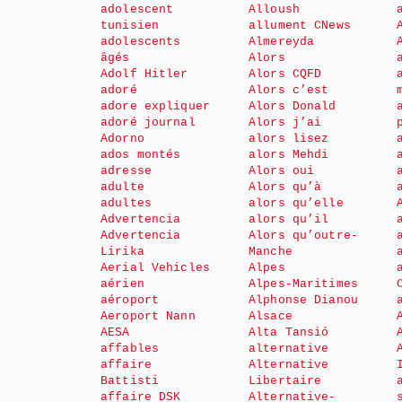
adolescent
Alloush
tunisien
allument CNews
adolescents
Almereyda
âgés
Alors
Adolf Hitler
Alors CQFD
adoré
Alors c’est
adore expliquer
Alors Donald
adoré journal
Alors j’ai
Adorno
alors lisez
ados montés
alors Mehdi
adresse
Alors oui
adulte
Alors qu’à
adultes
alors qu’elle
Advertencia
alors qu’il
Advertencia
Alors qu’outre-
Lirika
Manche
Aerial Vehicles
Alpes
aérien
Alpes-Maritimes
aéroport
Alphonse Dianou
Aeroport Nann
Alsace
AESA
Alta Tansió
affables
alternative
affaire
Alternative
Battisti
Libertaire
affaire DSK
Alternative-