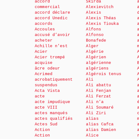
accord
Skirda
commercial
Alexievitch
accord déclare
Alexis
accord Unedic
Alexis Théas
accords
Alexis Tiouka
Accoules
Alfons
accusé d’avoir
Alfonso
acheter
Bonafede
Achille n’est
Alger
Acier
Algérie
Acier trompé
Algérien
acquise
algérienne
âcre odeur
algériens
Acrimed
Algérois tenus
acrobatiquement
Ali
suspendus
Ali abattu
Acta Vista
Ali Fenjan
acte
Ali Ferzat
acte impudique
Ali n’a
acte VIII
Ali Soumaré
actes manqués
Ali Ziri
actes qualifiés
alias
Actes Sud
alias Cafca
Action
alias Damien
Action
Alice