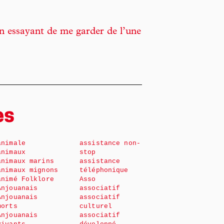
 en essayant de me garder de l’une
es
animale
assistance non-
animaux
stop
animaux marins
assistance
animaux mignons
téléphonique
animé Folklore
Asso
Anjouanais
associatif
Anjouanais
associatif
morts
culturel
Anjouanais
associatif