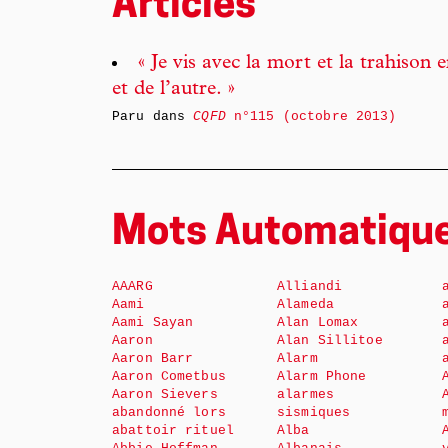
Articles
« Je vis avec la mort et la trahison
et de l’autre. »
Paru dans
CQFD
n°115 (octobre 2013)
Mots Automatiqu
AAARG
Alliandi
Aami
Alameda
Aami Sayan
Alan Lomax
Aaron
Alan Sillitoe
Aaron Barr
Alarm
Aaron Cometbus
Alarm Phone
Aaron Sievers
alarmes
abandonné lors
sismiques
abattoir rituel
Alba