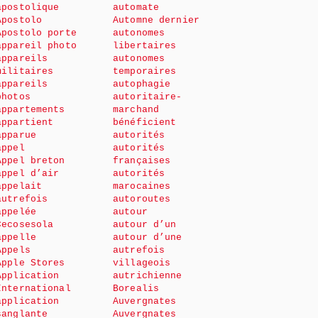
apostolique
automate
Apostolo
Automne dernier
Apostolo porte
autonomes
appareil photo
libertaires
appareils
autonomes
militaires
temporaires
appareils
autophagie
photos
autoritaire-
appartements
marchand
appartient
bénéficient
apparue
autorités
appel
autorités
Appel breton
françaises
appel d’air
autorités
appelait
marocaines
autrefois
autoroutes
appelée
autour
Cecosesola
autour d’un
appelle
autour d’une
Appels
autrefois
Apple Stores
villageois
Application
autrichienne
International
Borealis
application
Auvergnates
sanglante
Auvergnates