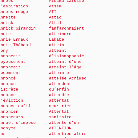
années
Atsama Lafosse
d’aspiration
Atsem
Années rouge
ATT
Annette
Attac
Annick
Attal
Annick Girardin
fanfaronnaient
Annie
atteindre
Annie Ernaux
Lakabe
Annie Thébaud-
atteint
Mony
atteint
annonçait
d’islamophobie
joyeusement
atteint d’une
annonçait
atteint l’âge
récemment
atteinte
annoncé
attelée Acrimed
annonce
attendent
discrète
qu’enfin
annonce
attendre
l’éviction
attentat
annonce qu’il
meurtrier
annoncer
Attentat
annonceurs
sanitaire
annuel s’impose
attente d’un
Anonyme
ATTENTION
ans
attention alors