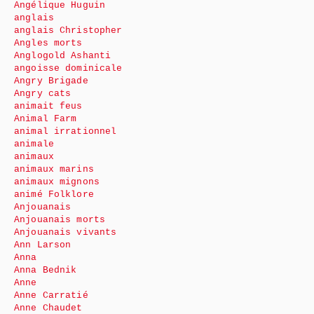
Angélique Huguin
anglais
anglais Christopher
Angles morts
Anglogold Ashanti
angoisse dominicale
Angry Brigade
Angry cats
animait feus
Animal Farm
animal irrationnel
animale
animaux
animaux marins
animaux mignons
animé Folklore
Anjouanais
Anjouanais morts
Anjouanais vivants
Ann Larson
Anna
Anna Bednik
Anne
Anne Carratié
Anne Chaudet