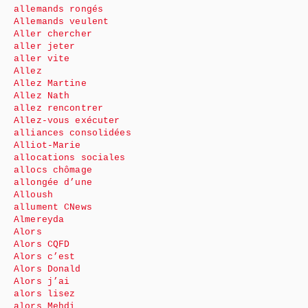
allemands rongés
Allemands veulent
Aller chercher
aller jeter
aller vite
Allez
Allez Martine
Allez Nath
allez rencontrer
Allez-vous exécuter
alliances consolidées
Alliot-Marie
allocations sociales
allocs chômage
allongée d’une
Alloush
allument CNews
Almereyda
Alors
Alors CQFD
Alors c’est
Alors Donald
Alors j’ai
alors lisez
alors Mehdi