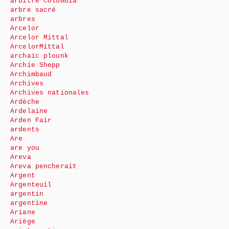
arbitre Colombia
arbre sacré
arbres
Arcelor
Arcelor Mittal
ArcelorMittal
archaïc plounk
Archie Shepp
Archimbaud
Archives
Archives nationales
Ardèche
Ardelaine
Arden Fair
ardents
Are
are you
Areva
Areva pencherait
Argent
Argenteuil
argentin
argentine
Ariane
Ariège