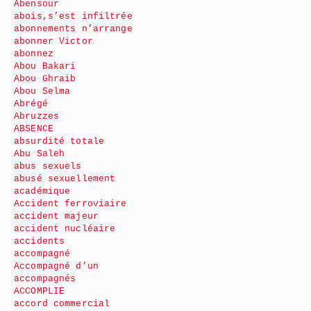
Abensour
abois,s’est infiltrée
abonnements n’arrange
abonner Victor
abonnez
Abou Bakari
Abou Ghraib
Abou Selma
Abrégé
Abruzzes
ABSENCE
absurdité totale
Abu Saleh
abus sexuels
abusé sexuellement
académique
Accident ferroviaire
accident majeur
accident nucléaire
accidents
accompagné
Accompagné d’un
accompagnés
ACCOMPLIE
accord commercial