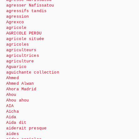
agresser Nafissatou
agressifs tandis
agression
Agrexco
agricole
AGRICOLE PERDU
agricole située
agricoles
agriculteurs
agricultrices
agriculture
Aguarico
aguichante collection
Ahmed
Ahmed Alwan
Ahora Madrid
Ahou
Ahou ahou
AIA
Aïcha
Aida
Aida dit
aiderait presque
aides