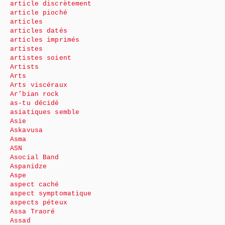
article discrètement
article pioché
articles
articles datés
articles imprimés
artistes
artistes soient
Artists
Arts
Arts viscéraux
Ar’bian rock
as-tu décidé
asiatiques semble
Asie
Askavusa
Asma
ASN
Asocial Band
Aspanidze
Aspe
aspect caché
aspect symptomatique
aspects péteux
Assa Traoré
Assad