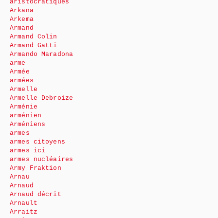
aristocratiques
Arkana
Arkema
Armand
Armand Colin
Armand Gatti
Armando Maradona
arme
Armée
armées
Armelle
Armelle Debroize
Arménie
arménien
Arméniens
armes
armes citoyens
armes ici
armes nucléaires
Army Fraktion
Arnau
Arnaud
Arnaud décrit
Arnault
Arraitz