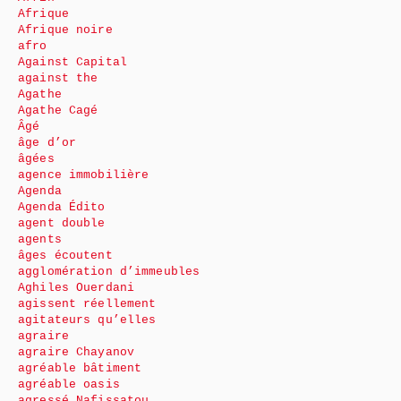
Afrique
Afrique noire
afro
Against Capital
against the
Agathe
Agathe Cagé
Âgé
âge d’or
âgées
agence immobilière
Agenda
Agenda Édito
agent double
agents
âges écoutent
agglomération d’immeubles
Aghiles Ouerdani
agissent réellement
agitateurs qu’elles
agraire
agraire Chayanov
agréable bâtiment
agréable oasis
agressé Nafissatou