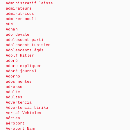
administratif laisse
admirateurs
admiratrices
admirer moult
ADN
Adnan
ado dévale
adolescent parti
adolescent tunisien
adolescents âgés
Adolf Hitler
adoré
adore expliquer
adoré journal
Adorno
ados montés
adresse
adulte
adultes
Advertencia
Advertencia Lirika
Aerial Vehicles
aérien
aéroport
Aeroport Nann