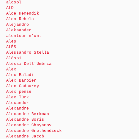
alcool
ALD
Alde Hemendik
Aldo Rebelo
Alejandro
Aleksander
alentour n’ont
Alep
ALÈS
Alessandro Stella
Alèssi
Alèssi Dell’Umbria
Alex
Alex Baladi
Alex Barbier
Alex Cadourcy
Alex pense
Alex Türk
Alexander
Alexandre
Alexandre Berkman
Alexandre Boris
Alexandre Chayanov
Alexandre Grothendieck
Alexandre Jacob