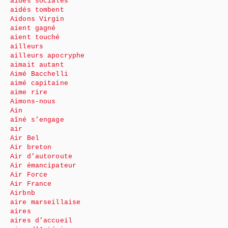
aides sociales
aidés tombent
Aidons Virgin
aient gagné
aient touché
ailleurs
ailleurs apocryphe
aimait autant
Aimé Bacchelli
aimé capitaine
aime rire
Aimons-nous
Ain
aîné s’engage
air
Air Bel
Air breton
Air d’autoroute
Air émancipateur
Air Force
Air France
Airbnb
aire marseillaise
aires
aires d’accueil