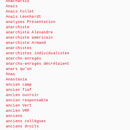
Anacharsis
Anaïs
Anaïs Collet
Anaïs Léonhardt
analyses Présentation
anarchiste
anarchiste Alexandre
anarchiste américain
anarchiste Armand
anarchistes
anarchistes individualistes
anarcho-enragés
anarcho-enragés décrétaient
anars qu’on
Anas
Anastasia
ancien camp
ancien fief
ancien ouvroir
ancien responsable
ancien Vert
ancien VRP
anciens
anciens collègues
anciens droits