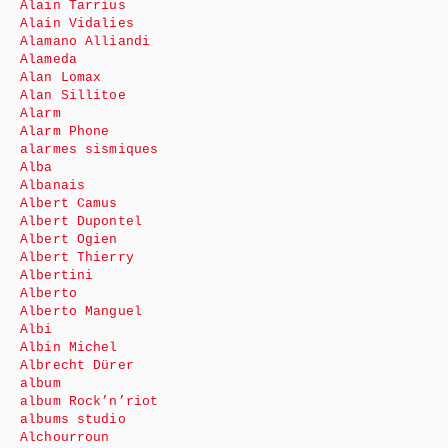
Alain Tarrius
Alain Vidalies
Alamano Alliandi
Alameda
Alan Lomax
Alan Sillitoe
Alarm
Alarm Phone
alarmes sismiques
Alba
Albanais
Albert Camus
Albert Dupontel
Albert Ogien
Albert Thierry
Albertini
Alberto
Alberto Manguel
Albi
Albin Michel
Albrecht Dürer
album
album Rock’n’riot
albums studio
Alchourroun