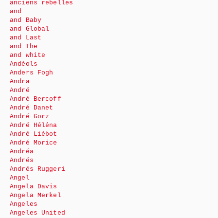
anciens rebelles
and
and Baby
and Global
and Last
and The
and white
Andéols
Anders Fogh
Andra
André
André Bercoff
André Danet
André Gorz
André Héléna
André Liébot
André Morice
Andréa
Andrés
Andrés Ruggeri
Angel
Angela Davis
Angela Merkel
Angeles
Angeles United