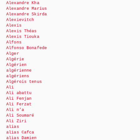
Alexandre Kha
Alexandre Marius
Alexandre Skirda
Alexievitch
Alexis
Alexis Théas
Alexis Tiouka
Alfons
Alfonso Bonafede
Alger
Algérie
Algérien
algérienne
algériens
Algérois tenus
Ali
Ali abattu
Ali Fenjan
Ali Ferzat
Ali n’a
Ali Soumaré
Ali Ziri
alias
alias Cafca
alias Damien