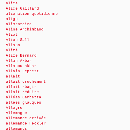
Alice
Alice Gaillard
aliénation quotidienne
align
alimentaire
Aline Archimbaud
Aliot
Aliou Sall
Alison
Alizé
Alizé Bernard
Allah Akbar
Allahou akbar
Allain Leprest
allait
allait cruchement
allait réagir
allait réduire
allées Gambetta
allées glauques
Allègre
Allemagne
allemande arrivée
allemande Heckler
allemands