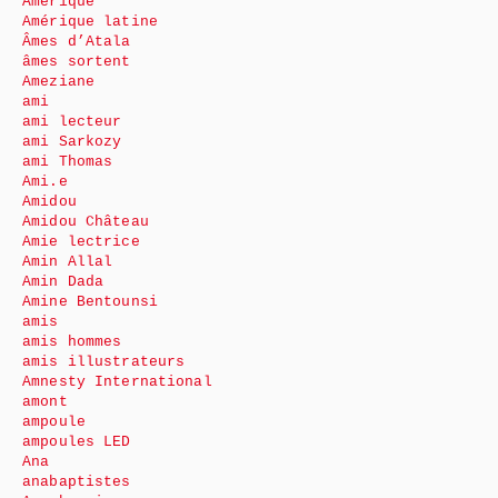
Amérique
Amérique latine
Âmes d’Atala
âmes sortent
Ameziane
ami
ami lecteur
ami Sarkozy
ami Thomas
Ami.e
Amidou
Amidou Château
Amie lectrice
Amin Allal
Amin Dada
Amine Bentounsi
amis
amis hommes
amis illustrateurs
Amnesty International
amont
ampoule
ampoules LED
Ana
anabaptistes