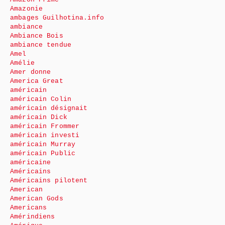
Amazonie
ambages Guilhotina.info
ambiance
Ambiance Bois
ambiance tendue
Amel
Amélie
Amer donne
America Great
américain
américain Colin
américain désignait
américain Dick
américain Frommer
américain investi
américain Murray
américain Public
américaine
Américains
Américains pilotent
American
American Gods
Americans
Amérindiens