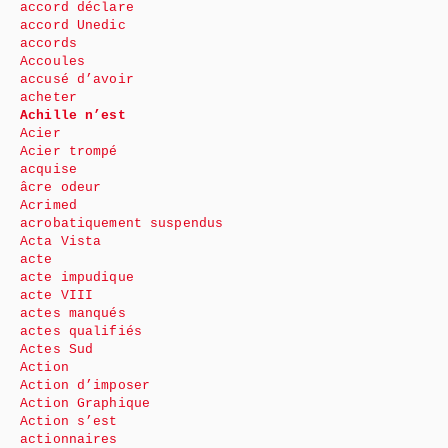
accord déclare
accord Unedic
accords
Accoules
accusé d’avoir
acheter
Achille n’est
Acier
Acier trompé
acquise
âcre odeur
Acrimed
acrobatiquement suspendus
Acta Vista
acte
acte impudique
acte VIII
actes manqués
actes qualifiés
Actes Sud
Action
Action d’imposer
Action Graphique
Action s’est
actionnaires