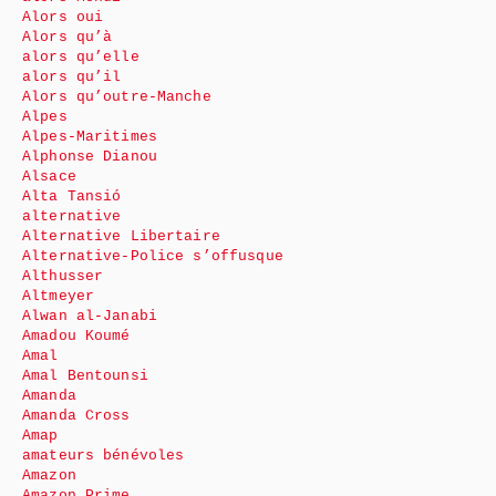
Alors oui
Alors qu’à
alors qu’elle
alors qu’il
Alors qu’outre-Manche
Alpes
Alpes-Maritimes
Alphonse Dianou
Alsace
Alta Tansió
alternative
Alternative Libertaire
Alternative-Police s’offusque
Althusser
Altmeyer
Alwan al-Janabi
Amadou Koumé
Amal
Amal Bentounsi
Amanda
Amanda Cross
Amap
amateurs bénévoles
Amazon
Amazon Prime