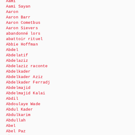
Aami
Aami Sayan
Aaron
Aaron Barr
Aaron Cometbus
Aaron Sievers
abandonné lors
abattoir rituel
Abbie Hoffman
Abdel
Abdelatif
Abdelaziz
Abdelaziz raconte
Abdelkader
Abdelkader Aziz
Abdelkader Ferradj
Abdelmajid
Abdelmajid Kalai
Abdil
Abdoulaye Wade
Abdul Kader
Abdulkarim
Abdullah
Abel
Abel Paz