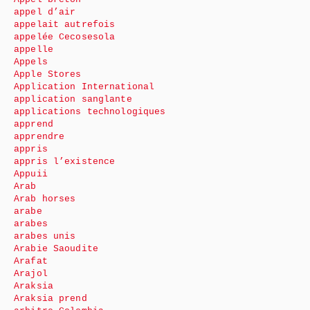
appel d’air
appelait autrefois
appelée Cecosesola
appelle
Appels
Apple Stores
Application International
application sanglante
applications technologiques
apprend
apprendre
appris
appris l’existence
Appuii
Arab
Arab horses
arabe
arabes
arabes unis
Arabie Saoudite
Arafat
Arajol
Araksia
Araksia prend