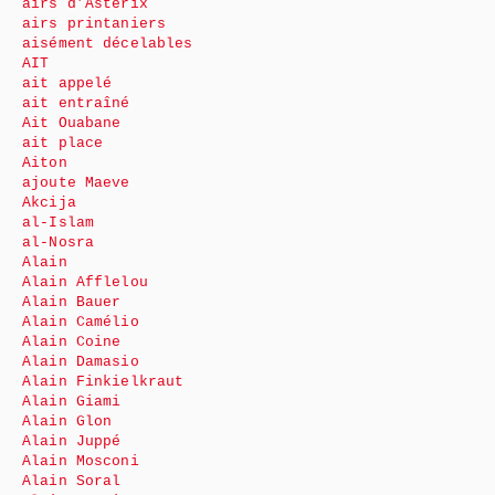
airs d’Astérix
airs printaniers
aisément décelables
AIT
ait appelé
ait entraîné
Ait Ouabane
ait place
Aiton
ajoute Maeve
Akcija
al-Islam
al-Nosra
Alain
Alain Afflelou
Alain Bauer
Alain Camélio
Alain Coine
Alain Damasio
Alain Finkielkraut
Alain Giami
Alain Glon
Alain Juppé
Alain Mosconi
Alain Soral