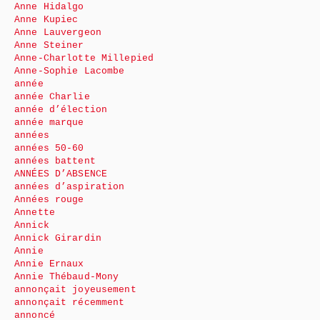
Anne Hidalgo
Anne Kupiec
Anne Lauvergeon
Anne Steiner
Anne-Charlotte Millepied
Anne-Sophie Lacombe
année
année Charlie
année d’élection
année marque
années
années 50-60
années battent
ANNÉES D’ABSENCE
années d’aspiration
Années rouge
Annette
Annick
Annick Girardin
Annie
Annie Ernaux
Annie Thébaud-Mony
annonçait joyeusement
annonçait récemment
annoncé