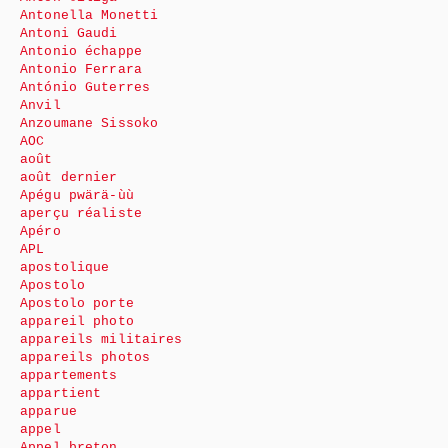
Antonella Monetti
Antoni Gaudi
Antonio échappe
Antonio Ferrara
António Guterres
Anvil
Anzoumane Sissoko
AOC
août
août dernier
Apégu pwärä-ùù
aperçu réaliste
Apéro
APL
apostolique
Apostolo
Apostolo porte
appareil photo
appareils militaires
appareils photos
appartements
appartient
apparue
appel
Appel breton