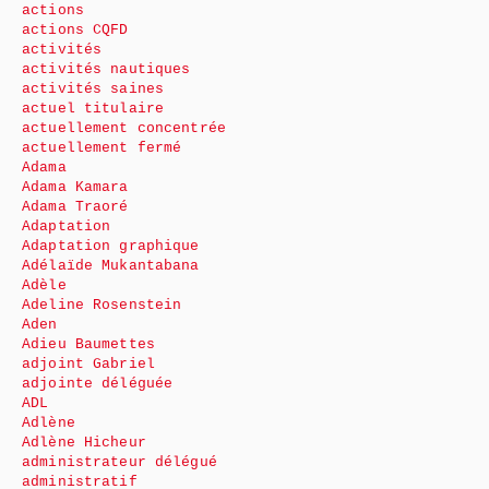
actions
actions CQFD
activités
activités nautiques
activités saines
actuel titulaire
actuellement concentrée
actuellement fermé
Adama
Adama Kamara
Adama Traoré
Adaptation
Adaptation graphique
Adélaïde Mukantabana
Adèle
Adeline Rosenstein
Aden
Adieu Baumettes
adjoint Gabriel
adjointe déléguée
ADL
Adlène
Adlène Hicheur
administrateur délégué
administratif