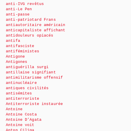
anti-IVG revêtus
anti-Le Pen
anti-passe
anti-patriotard Frans
antiautoritaire américain
anticapitaliste affichant
antidouleurs opiacés
antifa
antifasciste
antiféministes
Antigone
Antigones
antiguérilla surgi
antillaise signifiant
antimilitarisme offensif
antinucléaire
antiques civilités
antisémites
antiterroriste
Antiterroriste instaurée
Antoine
Antoine Costa
Antoine D’Agata
Antoine voit
Anton Ciliga