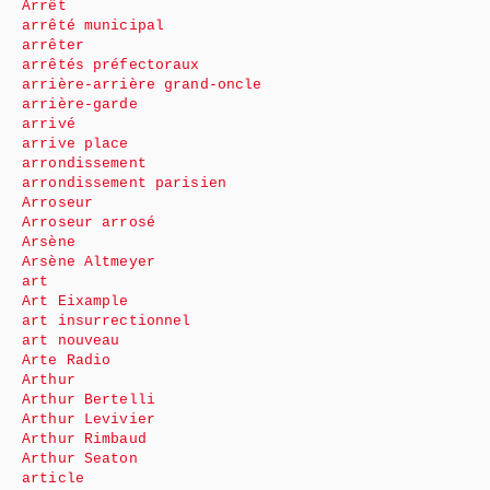
Arrêt
arrêté municipal
arrêter
arrêtés préfectoraux
arrière-arrière grand-oncle
arrière-garde
arrivé
arrive place
arrondissement
arrondissement parisien
Arroseur
Arroseur arrosé
Arsène
Arsène Altmeyer
art
Art Eixample
art insurrectionnel
art nouveau
Arte Radio
Arthur
Arthur Bertelli
Arthur Levivier
Arthur Rimbaud
Arthur Seaton
article