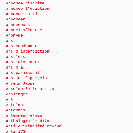
annonce discrète
annonce l’éviction
annonce qu’il
annoncer
annonceurs
annuel s’impose
Anonyme
ans
ans condamnée
ans d’interdiction
ans lors
ans maintenant
ans n’a
ans paraissait
ans,je m’aperçois
Anselm Jappe
Anselme Bellegarrigue
Anslinger
Ant
Antelme
antennes
antennes relais
anthologie érudite
anti-criminalité manque
anti-IVG