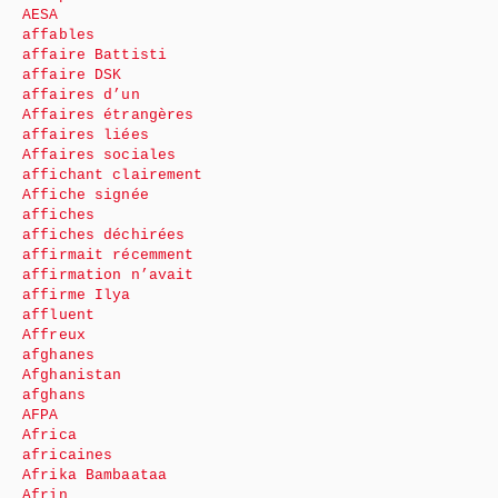
AESA
affables
affaire Battisti
affaire DSK
affaires d’un
Affaires étrangères
affaires liées
Affaires sociales
affichant clairement
Affiche signée
affiches
affiches déchirées
affirmait récemment
affirmation n’avait
affirme Ilya
affluent
Affreux
afghanes
Afghanistan
afghans
AFPA
Africa
africaines
Afrika Bambaataa
Afrin