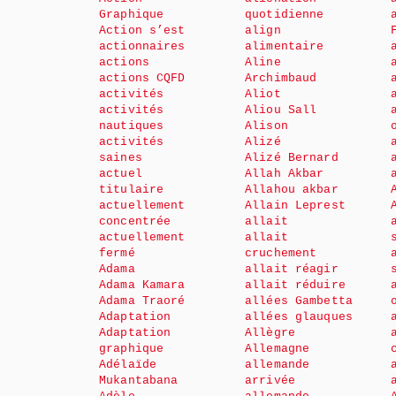
Graphique
quotidienne
Action s’est
align
actionnaires
alimentaire
actions
Aline
actions CQFD
Archimbaud
activités
Aliot
activités
Aliou Sall
nautiques
Alison
activités
Alizé
saines
Alizé Bernard
actuel
Allah Akbar
titulaire
Allahou akbar
actuellement
Allain Leprest
concentrée
allait
actuellement
allait
fermé
cruchement
Adama
allait réagir
Adama Kamara
allait réduire
Adama Traoré
allées Gambetta
Adaptation
allées glauques
Adaptation
Allègre
graphique
Allemagne
Adélaïde
allemande
Mukantabana
arrivée