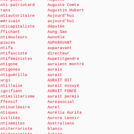
anti-patriotard
Auguste Comte
Frans
Augustin Hubert
antiautoritaire
Aujourd’hui
américain
aujourd’hui
anticapitaliste
députée
affichant
Aung San
antidouleurs
Aunoble
opiacés
AUPARAVANT
antifa
auparavant
antifasciste
directeur
antiféministes
Aupetitgendre
Antigone
auraient montré
Antigones
aurais
antiguérilla
aurait
surgi
AURAIT DIT
antillaise
aurait essuyé
signifiant
AURAIT FONCÉ
antimilitarisme
aurait permis
offensif
Aureasocial
antinucléaire
Aurel
antiques
Aurélia Aurita
civilités
Aurore Lenoir
antisémites
Australiens
antiterroriste
blancs