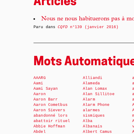
Articles
Nous ne nous habituerons pas à mo
Paru dans
CQFD
n°139 (janvier 2016)
Mots Automatiqu
AAARG
Alliandi
Aami
Alameda
Aami Sayan
Alan Lomax
Aaron
Alan Sillitoe
Aaron Barr
Alarm
Aaron Cometbus
Alarm Phone
Aaron Sievers
alarmes
abandonné lors
sismiques
abattoir rituel
Alba
Abbie Hoffman
Albanais
Abdel
Albert Camus