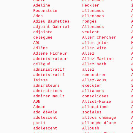
Adèle
allemande
Adeline
Heckler
Rosenstein
allemands
Aden
allemands
Adieu Baumettes
rongés
adjoint Gabriel
Allemands
adjointe
veulent
déléguée
Aller chercher
ADL
aller jeter
Adlène
aller vite
Adlène Hicheur
Allez
administrateur
Allez Martine
délégué
Allez Nath
administratif
allez
administratif
rencontrer
laisse
Allez-vous
admirateurs
exécuter
admiratrices
alliances
admirer moult
consolidées
ADN
Alliot-Marie
Adnan
allocations
ado dévale
sociales
adolescent
allocs chômage
parti
allongée d’une
adolescent
Alloush