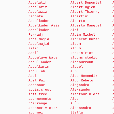
Abdelatif
Albert Dupontel
Abdelaziz
Albert Ogien
Abdelaziz
Albert Thierry
raconte
Albertini
Abdelkader
Alberto
Abdelkader Aziz
Alberto Manguel
Abdelkader
Albi
Ferradj
Albin Michel
Abdelmajid
Albrecht Dürer
Abdelmajid
album
Kalai
album
Abdil
Rock’n’riot
Abdoulaye Wade
albums studio
Abdul Kader
Alchourroun
Abdulkarim
alcool
Abdullah
ALD
Abel
Alde Hemendik
Abel Paz
Aldo Rebelo
Abensour
Alejandro
abois,s’est
Aleksander
infiltrée
alentour n’ont
abonnements
Alep
n’arrange
ALÈS
abonner Victor
Alessandro
abonnez
Stella