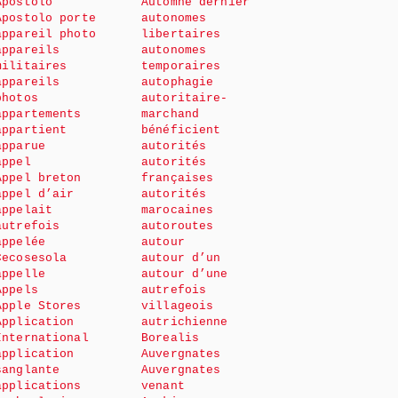
Apostolo
Automne dernier
Apostolo porte
autonomes
appareil photo
libertaires
appareils
autonomes
militaires
temporaires
appareils
autophagie
photos
autoritaire-
appartements
marchand
appartient
bénéficient
apparue
autorités
appel
autorités
Appel breton
françaises
appel d’air
autorités
appelait
marocaines
autrefois
autoroutes
appelée
autour
Cecosesola
autour d’un
appelle
autour d’une
Appels
autrefois
Apple Stores
villageois
Application
autrichienne
International
Borealis
application
Auvergnates
sanglante
Auvergnates
applications
venant