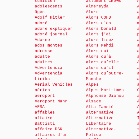
tunisien
allument CNews
adolescents
Almereyda
âgés
Alors
Adolf Hitler
Alors CQFD
adoré
Alors c’est
adore expliquer
Alors Donald
adoré journal
Alors j’ai
Adorno
alors lisez
ados montés
alors Mehdi
adresse
Alors oui
adulte
Alors qu’à
adultes
alors qu’elle
Advertencia
alors qu’il
Advertencia
Alors qu’outre-
Lirika
Manche
Aerial Vehicles
Alpes
aérien
Alpes-Maritimes
aéroport
Alphonse Dianou
Aeroport Nann
Alsace
AESA
Alta Tansió
affables
alternative
affaire
Alternative
Battisti
Libertaire
affaire DSK
Alternative-
affaires d’un
Police