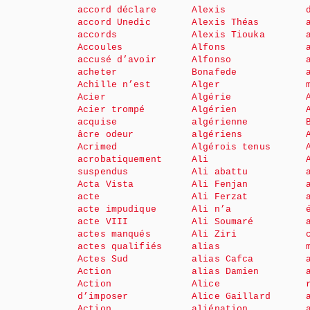
accord déclare
Alexis
accord Unedic
Alexis Théas
accords
Alexis Tiouka
Accoules
Alfons
accusé d’avoir
Alfonso
acheter
Bonafede
Achille n’est
Alger
Acier
Algérie
Acier trompé
Algérien
acquise
algérienne
âcre odeur
algériens
Acrimed
Algérois tenus
acrobatiquement
Ali
suspendus
Ali abattu
Acta Vista
Ali Fenjan
acte
Ali Ferzat
acte impudique
Ali n’a
acte VIII
Ali Soumaré
actes manqués
Ali Ziri
actes qualifiés
alias
Actes Sud
alias Cafca
Action
alias Damien
Action
Alice
d’imposer
Alice Gaillard
Action
aliénation