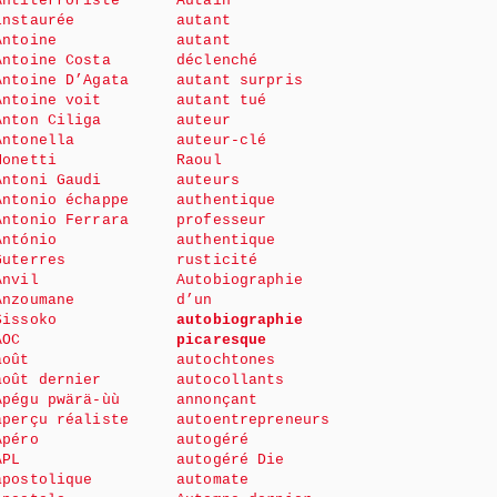
Antiterroriste
Autain
instaurée
autant
Antoine
autant
Antoine Costa
déclenché
Antoine D’Agata
autant surpris
Antoine voit
autant tué
Anton Ciliga
auteur
Antonella
auteur-clé
Monetti
Raoul
Antoni Gaudi
auteurs
Antonio échappe
authentique
Antonio Ferrara
professeur
António
authentique
Guterres
rusticité
Anvil
Autobiographie
Anzoumane
d’un
Sissoko
autobiographie
AOC
picaresque
août
autochtones
août dernier
autocollants
Apégu pwärä-ùù
annonçant
aperçu réaliste
autoentrepreneurs
Apéro
autogéré
APL
autogéré Die
apostolique
automate