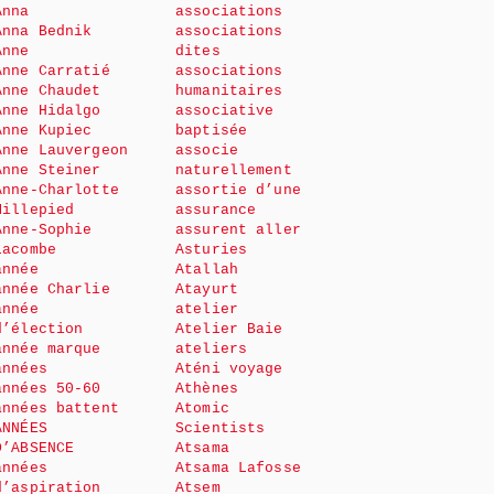
Anna
associations
Anna Bednik
associations
Anne
dites
Anne Carratié
associations
Anne Chaudet
humanitaires
Anne Hidalgo
associative
Anne Kupiec
baptisée
Anne Lauvergeon
associe
Anne Steiner
naturellement
Anne-Charlotte
assortie d’une
Millepied
assurance
Anne-Sophie
assurent aller
Lacombe
Asturies
année
Atallah
année Charlie
Atayurt
année
atelier
d’élection
Atelier Baie
année marque
ateliers
années
Aténi voyage
années 50-60
Athènes
années battent
Atomic
ANNÉES
Scientists
D’ABSENCE
Atsama
années
Atsama Lafosse
d’aspiration
Atsem