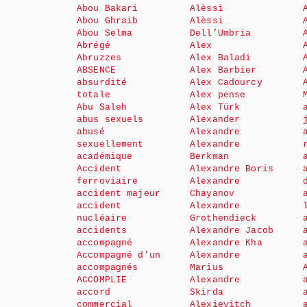
Abou Bakari
Alèssi
Abou Ghraib
Alèssi
Abou Selma
Dell’Umbria
Abrégé
Alex
Abruzzes
Alex Baladi
ABSENCE
Alex Barbier
absurdité
Alex Cadourcy
totale
Alex pense
Abu Saleh
Alex Türk
abus sexuels
Alexander
abusé
Alexandre
sexuellement
Alexandre
académique
Berkman
Accident
Alexandre Boris
ferroviaire
Alexandre
accident majeur
Chayanov
accident
Alexandre
nucléaire
Grothendieck
accidents
Alexandre Jacob
accompagné
Alexandre Kha
Accompagné d’un
Alexandre
accompagnés
Marius
ACCOMPLIE
Alexandre
accord
Skirda
commercial
Alexievitch