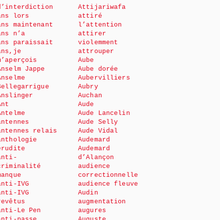
d’interdiction
Attijariwafa
ans lors
attiré
ans maintenant
l’attention
ans n’a
attirer
ans paraissait
violemment
ans,je
attrouper
m’aperçois
Aube
Anselm Jappe
Aube dorée
Anselme
Aubervilliers
Bellegarrigue
Aubry
Anslinger
Auchan
Ant
Aude
Antelme
Aude Lancelin
antennes
Aude Selly
antennes relais
Aude Vidal
anthologie
Audemard
érudite
Audemard
anti-
d’Alançon
criminalité
audience
manque
correctionnelle
anti-IVG
audience fleuve
anti-IVG
Audin
revêtus
augmentation
anti-Le Pen
augures
anti-passe
Auguste