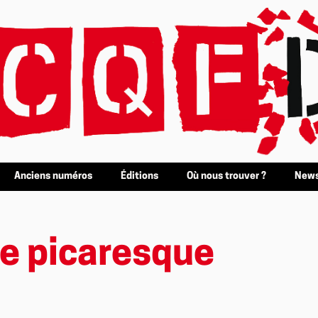
Anciens numéros
Éditions
Où nous trouver ?
News
e picaresque