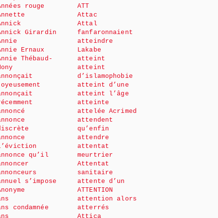
Années rouge
ATT
Annette
Attac
Annick
Attal
Annick Girardin
fanfaronnaient
Annie
atteindre
Annie Ernaux
Lakabe
Annie Thébaud-
atteint
Mony
atteint
annonçait
d’islamophobie
joyeusement
atteint d’une
annonçait
atteint l’âge
récemment
atteinte
annoncé
attelée Acrimed
annonce
attendent
discrète
qu’enfin
annonce
attendre
l’éviction
attentat
annonce qu’il
meurtrier
annoncer
Attentat
annonceurs
sanitaire
annuel s’impose
attente d’un
Anonyme
ATTENTION
ans
attention alors
ans condamnée
atterrés
ans
Attica