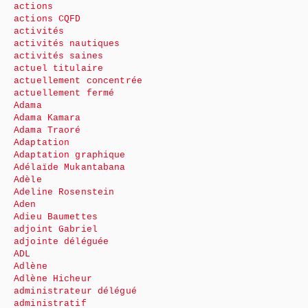
actions
actions CQFD
activités
activités nautiques
activités saines
actuel titulaire
actuellement concentrée
actuellement fermé
Adama
Adama Kamara
Adama Traoré
Adaptation
Adaptation graphique
Adélaïde Mukantabana
Adèle
Adeline Rosenstein
Aden
Adieu Baumettes
adjoint Gabriel
adjointe déléguée
ADL
Adlène
Adlène Hicheur
administrateur délégué
administratif