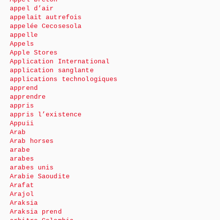
appel d’air
appelait autrefois
appelée Cecosesola
appelle
Appels
Apple Stores
Application International
application sanglante
applications technologiques
apprend
apprendre
appris
appris l’existence
Appuii
Arab
Arab horses
arabe
arabes
arabes unis
Arabie Saoudite
Arafat
Arajol
Araksia
Araksia prend