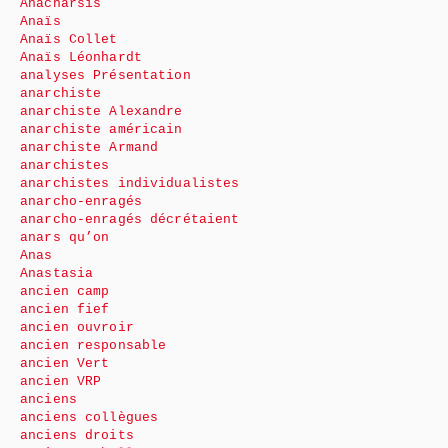
Anacharsis
Anaïs
Anaïs Collet
Anaïs Léonhardt
analyses Présentation
anarchiste
anarchiste Alexandre
anarchiste américain
anarchiste Armand
anarchistes
anarchistes individualistes
anarcho-enragés
anarcho-enragés décrétaient
anars qu’on
Anas
Anastasia
ancien camp
ancien fief
ancien ouvroir
ancien responsable
ancien Vert
ancien VRP
anciens
anciens collègues
anciens droits