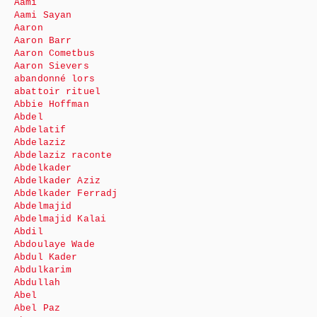
Aami
Aami Sayan
Aaron
Aaron Barr
Aaron Cometbus
Aaron Sievers
abandonné lors
abattoir rituel
Abbie Hoffman
Abdel
Abdelatif
Abdelaziz
Abdelaziz raconte
Abdelkader
Abdelkader Aziz
Abdelkader Ferradj
Abdelmajid
Abdelmajid Kalai
Abdil
Abdoulaye Wade
Abdul Kader
Abdulkarim
Abdullah
Abel
Abel Paz