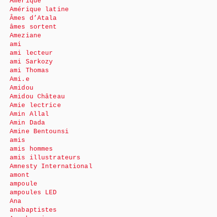
Amérique
Amérique latine
Âmes d’Atala
âmes sortent
Ameziane
ami
ami lecteur
ami Sarkozy
ami Thomas
Ami.e
Amidou
Amidou Château
Amie lectrice
Amin Allal
Amin Dada
Amine Bentounsi
amis
amis hommes
amis illustrateurs
Amnesty International
amont
ampoule
ampoules LED
Ana
anabaptistes