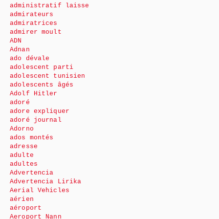
administratif laisse
admirateurs
admiratrices
admirer moult
ADN
Adnan
ado dévale
adolescent parti
adolescent tunisien
adolescents âgés
Adolf Hitler
adoré
adore expliquer
adoré journal
Adorno
ados montés
adresse
adulte
adultes
Advertencia
Advertencia Lirika
Aerial Vehicles
aérien
aéroport
Aeroport Nann