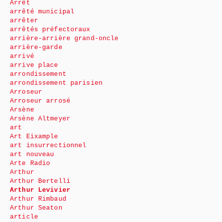
Arrêt
arrêté municipal
arrêter
arrêtés préfectoraux
arrière-arrière grand-oncle
arrière-garde
arrivé
arrive place
arrondissement
arrondissement parisien
Arroseur
Arroseur arrosé
Arsène
Arsène Altmeyer
art
Art Eixample
art insurrectionnel
art nouveau
Arte Radio
Arthur
Arthur Bertelli
Arthur Levivier
Arthur Rimbaud
Arthur Seaton
article