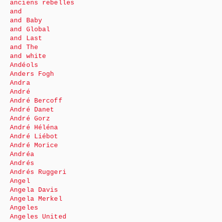
anciens rebelles
and
and Baby
and Global
and Last
and The
and white
Andéols
Anders Fogh
Andra
André
André Bercoff
André Danet
André Gorz
André Héléna
André Liébot
André Morice
Andréa
Andrés
Andrés Ruggeri
Angel
Angela Davis
Angela Merkel
Angeles
Angeles United