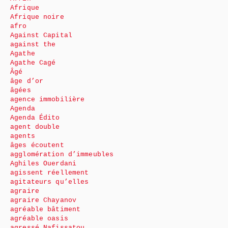
Afrique
Afrique noire
afro
Against Capital
against the
Agathe
Agathe Cagé
Âgé
âge d’or
âgées
agence immobilière
Agenda
Agenda Édito
agent double
agents
âges écoutent
agglomération d’immeubles
Aghiles Ouerdani
agissent réellement
agitateurs qu’elles
agraire
agraire Chayanov
agréable bâtiment
agréable oasis
agressé Nafissatou