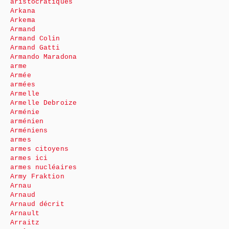
aristocratiques
Arkana
Arkema
Armand
Armand Colin
Armand Gatti
Armando Maradona
arme
Armée
armées
Armelle
Armelle Debroize
Arménie
arménien
Arméniens
armes
armes citoyens
armes ici
armes nucléaires
Army Fraktion
Arnau
Arnaud
Arnaud décrit
Arnault
Arraitz