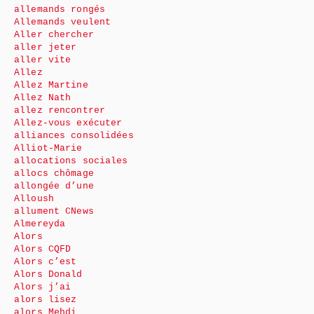
allemands rongés
Allemands veulent
Aller chercher
aller jeter
aller vite
Allez
Allez Martine
Allez Nath
allez rencontrer
Allez-vous exécuter
alliances consolidées
Alliot-Marie
allocations sociales
allocs chômage
allongée d’une
Alloush
allument CNews
Almereyda
Alors
Alors CQFD
Alors c’est
Alors Donald
Alors j’ai
alors lisez
alors Mehdi