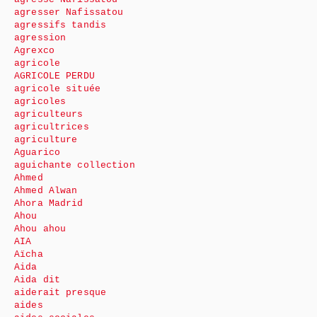
agresser Nafissatou
agressifs tandis
agression
Agrexco
agricole
AGRICOLE PERDU
agricole située
agricoles
agriculteurs
agricultrices
agriculture
Aguarico
aguichante collection
Ahmed
Ahmed Alwan
Ahora Madrid
Ahou
Ahou ahou
AIA
Aïcha
Aida
Aida dit
aiderait presque
aides