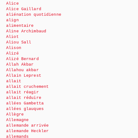
Alice
Alice Gaillard
aliénation quotidienne
align
alimentaire
Aline Archimbaud
Aliot
Aliou Sall
Alison
Alizé
Alizé Bernard
Allah Akbar
Allahou akbar
Allain Leprest
allait
allait cruchement
allait réagir
allait réduire
allées Gambetta
allées glauques
Allègre
Allemagne
allemande arrivée
allemande Heckler
allemands