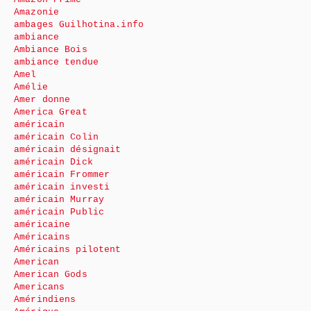
Amazonie
ambages Guilhotina.info
ambiance
Ambiance Bois
ambiance tendue
Amel
Amélie
Amer donne
America Great
américain
américain Colin
américain désignait
américain Dick
américain Frommer
américain investi
américain Murray
américain Public
américaine
Américains
Américains pilotent
American
American Gods
Americans
Amérindiens