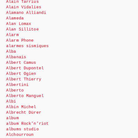
Alain Tarrius
Alain Vidalies
Alamano Alliandi
Alameda
Alan Lomax
Alan Sillitoe
Alarm
Alarm Phone
alarmes sismiques
Alba
Albanais
Albert Camus
Albert Dupontel
Albert Ogien
Albert Thierry
Albertini
Alberto
Alberto Manguel
Albi
Albin Michel
Albrecht Dürer
album
album Rock’n’riot
albums studio
Alchourroun