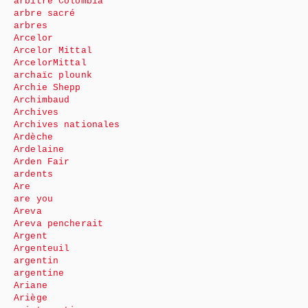
arbitre Colombia
arbre sacré
arbres
Arcelor
Arcelor Mittal
ArcelorMittal
archaïc plounk
Archie Shepp
Archimbaud
Archives
Archives nationales
Ardèche
Ardelaine
Arden Fair
ardents
Are
are you
Areva
Areva pencherait
Argent
Argenteuil
argentin
argentine
Ariane
Ariège