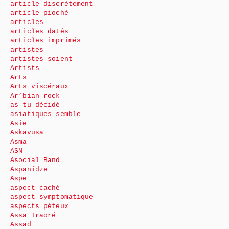
article discrètement
article pioché
articles
articles datés
articles imprimés
artistes
artistes soient
Artists
Arts
Arts viscéraux
Ar’bian rock
as-tu décidé
asiatiques semble
Asie
Askavusa
Asma
ASN
Asocial Band
Aspanidze
Aspe
aspect caché
aspect symptomatique
aspects péteux
Assa Traoré
Assad