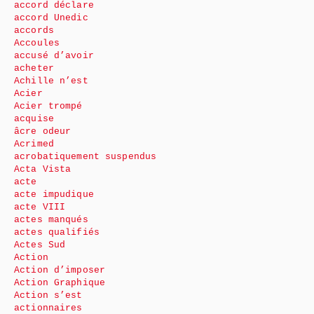
accord déclare
accord Unedic
accords
Accoules
accusé d’avoir
acheter
Achille n’est
Acier
Acier trompé
acquise
âcre odeur
Acrimed
acrobatiquement suspendus
Acta Vista
acte
acte impudique
acte VIII
actes manqués
actes qualifiés
Actes Sud
Action
Action d’imposer
Action Graphique
Action s’est
actionnaires