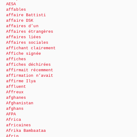
AESA
affables
affaire Battisti
affaire DSK
affaires d’un
Affaires étrangères
affaires liées
Affaires sociales
affichant clairement
Affiche signée
affiches
affiches déchirées
affirmait récemment
affirmation n’avait
affirme Ilya
affluent
Affreux
afghanes
Afghanistan
afghans
AFPA
Africa
africaines
Afrika Bambaataa
Afrin