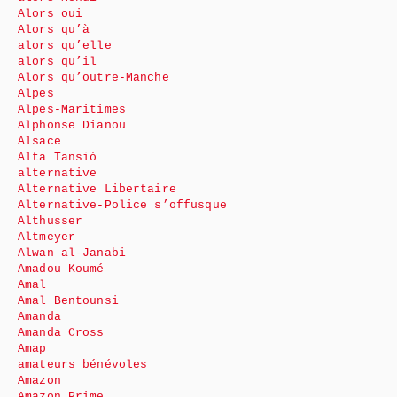
Alors oui
Alors qu’à
alors qu’elle
alors qu’il
Alors qu’outre-Manche
Alpes
Alpes-Maritimes
Alphonse Dianou
Alsace
Alta Tansió
alternative
Alternative Libertaire
Alternative-Police s’offusque
Althusser
Altmeyer
Alwan al-Janabi
Amadou Koumé
Amal
Amal Bentounsi
Amanda
Amanda Cross
Amap
amateurs bénévoles
Amazon
Amazon Prime