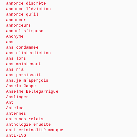
annonce discrète
annonce l’éviction
annonce qu’il
annoncer
annonceurs
annuel s’impose
Anonyme
ans
ans condamnée
ans d’interdiction
ans lors
ans maintenant
ans n’a
ans paraissait
ans,je m’aperçois
Anselm Jappe
Anselme Bellegarrigue
Anslinger
Ant
Antelme
antennes
antennes relais
anthologie érudite
anti-criminalité manque
anti-IVG