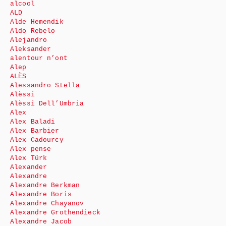
alcool
ALD
Alde Hemendik
Aldo Rebelo
Alejandro
Aleksander
alentour n’ont
Alep
ALÈS
Alessandro Stella
Alèssi
Alèssi Dell’Umbria
Alex
Alex Baladi
Alex Barbier
Alex Cadourcy
Alex pense
Alex Türk
Alexander
Alexandre
Alexandre Berkman
Alexandre Boris
Alexandre Chayanov
Alexandre Grothendieck
Alexandre Jacob