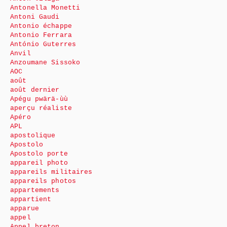
Antonella Monetti
Antoni Gaudi
Antonio échappe
Antonio Ferrara
António Guterres
Anvil
Anzoumane Sissoko
AOC
août
août dernier
Apégu pwärä-ùù
aperçu réaliste
Apéro
APL
apostolique
Apostolo
Apostolo porte
appareil photo
appareils militaires
appareils photos
appartements
appartient
apparue
appel
Appel breton