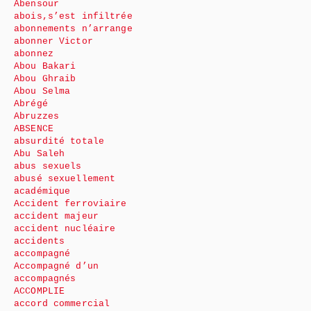
Abensour
abois,s’est infiltrée
abonnements n’arrange
abonner Victor
abonnez
Abou Bakari
Abou Ghraib
Abou Selma
Abrégé
Abruzzes
ABSENCE
absurdité totale
Abu Saleh
abus sexuels
abusé sexuellement
académique
Accident ferroviaire
accident majeur
accident nucléaire
accidents
accompagné
Accompagné d’un
accompagnés
ACCOMPLIE
accord commercial