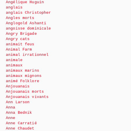
Angélique Huguin
anglais
anglais Christopher
Angles morts
Anglogold Ashanti
angoisse dominicale
Angry Brigade
Angry cats
animait feus
Animal Farm
animal irrationnel
animale
animaux
animaux marins
animaux mignons
animé Folklore
Anjouanais
Anjouanais morts
Anjouanais vivants
Ann Larson
Anna
Anna Bednik
Anne
Anne Carratié
Anne Chaudet