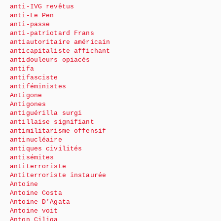
anti-IVG revêtus
anti-Le Pen
anti-passe
anti-patriotard Frans
antiautoritaire américain
anticapitaliste affichant
antidouleurs opiacés
antifa
antifasciste
antiféministes
Antigone
Antigones
antiguérilla surgi
antillaise signifiant
antimilitarisme offensif
antinucléaire
antiques civilités
antisémites
antiterroriste
Antiterroriste instaurée
Antoine
Antoine Costa
Antoine D’Agata
Antoine voit
Anton Ciliga