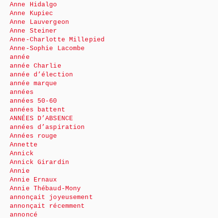
Anne Hidalgo
Anne Kupiec
Anne Lauvergeon
Anne Steiner
Anne-Charlotte Millepied
Anne-Sophie Lacombe
année
année Charlie
année d’élection
année marque
années
années 50-60
années battent
ANNÉES D’ABSENCE
années d’aspiration
Années rouge
Annette
Annick
Annick Girardin
Annie
Annie Ernaux
Annie Thébaud-Mony
annonçait joyeusement
annonçait récemment
annoncé