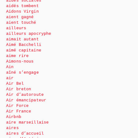
aides sociales
aidés tombent
Aidons Virgin
aient gagné
aient touché
ailleurs
ailleurs apocryphe
aimait autant
Aimé Bacchelli
aimé capitaine
aime rire
Aimons-nous
Ain
aîné s’engage
air
Air Bel
Air breton
Air d’autoroute
Air émancipateur
Air Force
Air France
Airbnb
aire marseillaise
aires
aires d’accueil