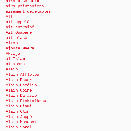
airs d’Astérix
airs printaniers
aisément décelables
AIT
ait appelé
ait entraîné
Ait Ouabane
ait place
Aiton
ajoute Maeve
Akcija
al-Islam
al-Nosra
Alain
Alain Afflelou
Alain Bauer
Alain Camélio
Alain Coine
Alain Damasio
Alain Finkielkraut
Alain Giami
Alain Glon
Alain Juppé
Alain Mosconi
Alain Soral