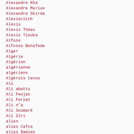
Alexandre Kha
Alexandre Marius
Alexandre Skirda
Alexievitch
Alexis
Alexis Théas
Alexis Tiouka
Alfons
Alfonso Bonafede
Alger
Algérie
Algérien
algérienne
algériens
Algérois tenus
Ali
Ali abattu
Ali Fenjan
Ali Ferzat
Ali n’a
Ali Soumaré
Ali Ziri
alias
alias Cafca
alias Damien