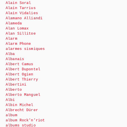
Alain Soral
Alain Tarrius
Alain Vidalies
Alamano Alliandi
Alameda
Alan Lomax
Alan Sillitoe
Alarm
Alarm Phone
alarmes sismiques
Alba
Albanais
Albert Camus
Albert Dupontel
Albert Ogien
Albert Thierry
Albertini
Alberto
Alberto Manguel
Albi
Albin Michel
Albrecht Dürer
album
album Rock’n’riot
albums studio