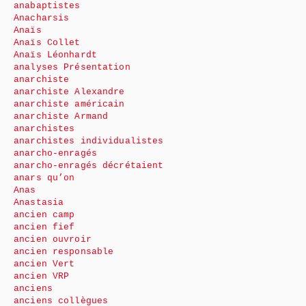
anabaptistes
Anacharsis
Anaïs
Anaïs Collet
Anaïs Léonhardt
analyses Présentation
anarchiste
anarchiste Alexandre
anarchiste américain
anarchiste Armand
anarchistes
anarchistes individualistes
anarcho-enragés
anarcho-enragés décrétaient
anars qu’on
Anas
Anastasia
ancien camp
ancien fief
ancien ouvroir
ancien responsable
ancien Vert
ancien VRP
anciens
anciens collègues