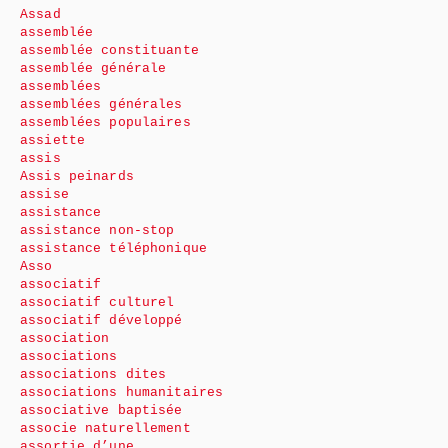
Assad
assemblée
assemblée constituante
assemblée générale
assemblées
assemblées générales
assemblées populaires
assiette
assis
Assis peinards
assise
assistance
assistance non-stop
assistance téléphonique
Asso
associatif
associatif culturel
associatif développé
association
associations
associations dites
associations humanitaires
associative baptisée
associe naturellement
assortie d’une