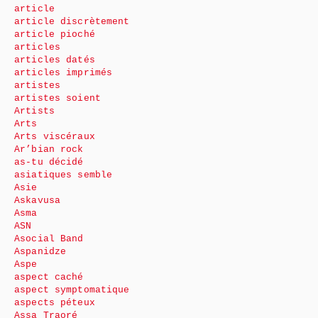
article
article discrètement
article pioché
articles
articles datés
articles imprimés
artistes
artistes soient
Artists
Arts
Arts viscéraux
Ar’bian rock
as-tu décidé
asiatiques semble
Asie
Askavusa
Asma
ASN
Asocial Band
Aspanidze
Aspe
aspect caché
aspect symptomatique
aspects péteux
Assa Traoré