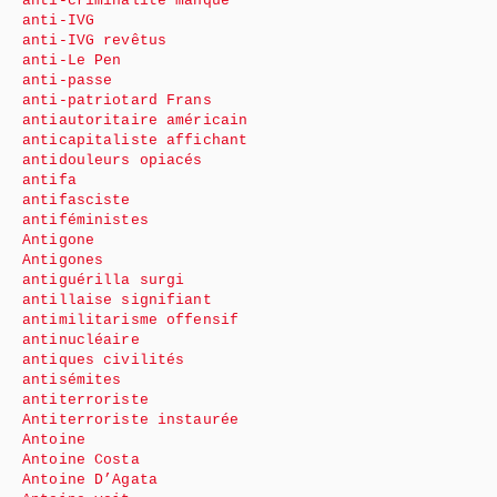
anti-criminalité manque
anti-IVG
anti-IVG revêtus
anti-Le Pen
anti-passe
anti-patriotard Frans
antiautoritaire américain
anticapitaliste affichant
antidouleurs opiacés
antifa
antifasciste
antiféministes
Antigone
Antigones
antiguérilla surgi
antillaise signifiant
antimilitarisme offensif
antinucléaire
antiques civilités
antisémites
antiterroriste
Antiterroriste instaurée
Antoine
Antoine Costa
Antoine D’Agata