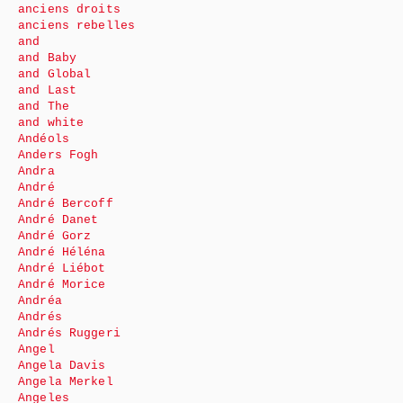
anciens droits
anciens rebelles
and
and Baby
and Global
and Last
and The
and white
Andéols
Anders Fogh
Andra
André
André Bercoff
André Danet
André Gorz
André Héléna
André Liébot
André Morice
Andréa
Andrés
Andrés Ruggeri
Angel
Angela Davis
Angela Merkel
Angeles