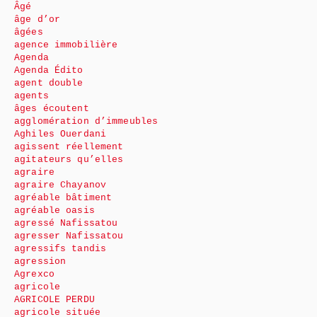
Âgé
âge d’or
âgées
agence immobilière
Agenda
Agenda Édito
agent double
agents
âges écoutent
agglomération d’immeubles
Aghiles Ouerdani
agissent réellement
agitateurs qu’elles
agraire
agraire Chayanov
agréable bâtiment
agréable oasis
agressé Nafissatou
agresser Nafissatou
agressifs tandis
agression
Agrexco
agricole
AGRICOLE PERDU
agricole située