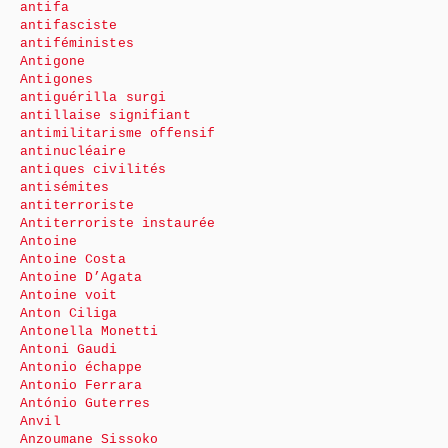
antifa
antifasciste
antiféministes
Antigone
Antigones
antiguérilla surgi
antillaise signifiant
antimilitarisme offensif
antinucléaire
antiques civilités
antisémites
antiterroriste
Antiterroriste instaurée
Antoine
Antoine Costa
Antoine D’Agata
Antoine voit
Anton Ciliga
Antonella Monetti
Antoni Gaudi
Antonio échappe
Antonio Ferrara
António Guterres
Anvil
Anzoumane Sissoko