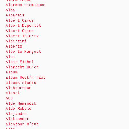
alarmes sismiques
Alba
Albanais
Albert Camus
Albert Dupontel
Albert Ogien
Albert Thierry
Albertini
Alberto
Alberto Manguel
Albi
Albin Michel
Albrecht Dürer
album
album Rock’n’riot
albums studio
Alchourroun
alcool
ALD
Alde Hemendik
Aldo Rebelo
Alejandro
Aleksander
alentour n’ont