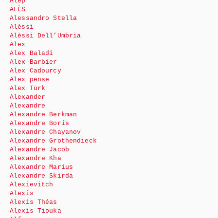
Alep
ALÈS
Alessandro Stella
Alèssi
Alèssi Dell’Umbria
Alex
Alex Baladi
Alex Barbier
Alex Cadourcy
Alex pense
Alex Türk
Alexander
Alexandre
Alexandre Berkman
Alexandre Boris
Alexandre Chayanov
Alexandre Grothendieck
Alexandre Jacob
Alexandre Kha
Alexandre Marius
Alexandre Skirda
Alexievitch
Alexis
Alexis Théas
Alexis Tiouka