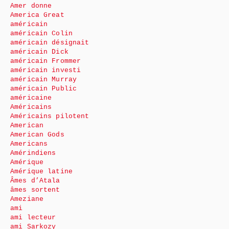
Amer donne
America Great
américain
américain Colin
américain désignait
américain Dick
américain Frommer
américain investi
américain Murray
américain Public
américaine
Américains
Américains pilotent
American
American Gods
Americans
Amérindiens
Amérique
Amérique latine
Âmes d’Atala
âmes sortent
Ameziane
ami
ami lecteur
ami Sarkozy