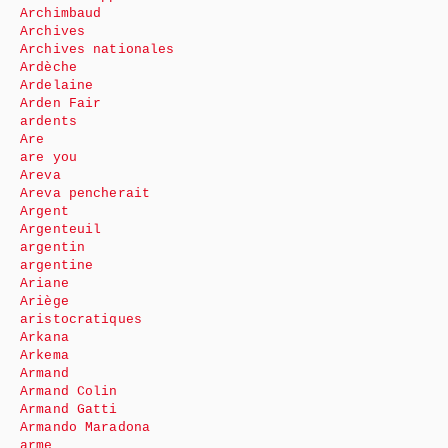
Archimbaud
Archives
Archives nationales
Ardèche
Ardelaine
Arden Fair
ardents
Are
are you
Areva
Areva pencherait
Argent
Argenteuil
argentin
argentine
Ariane
Ariège
aristocratiques
Arkana
Arkema
Armand
Armand Colin
Armand Gatti
Armando Maradona
arme