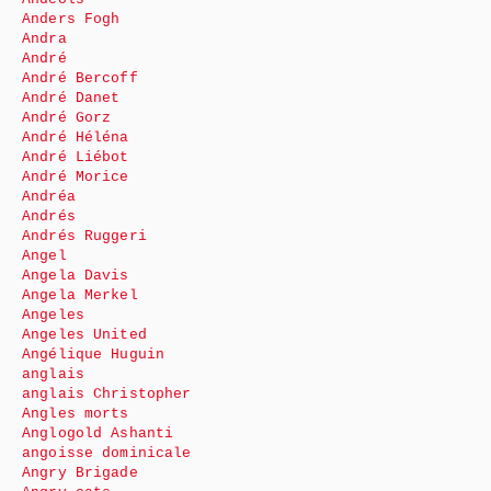
Anders Fogh
Andra
André
André Bercoff
André Danet
André Gorz
André Héléna
André Liébot
André Morice
Andréa
Andrés
Andrés Ruggeri
Angel
Angela Davis
Angela Merkel
Angeles
Angeles United
Angélique Huguin
anglais
anglais Christopher
Angles morts
Anglogold Ashanti
angoisse dominicale
Angry Brigade