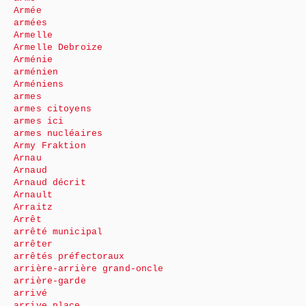
Armée
armées
Armelle
Armelle Debroize
Arménie
arménien
Arméniens
armes
armes citoyens
armes ici
armes nucléaires
Army Fraktion
Arnau
Arnaud
Arnaud décrit
Arnault
Arraitz
Arrêt
arrêté municipal
arrêter
arrêtés préfectoraux
arrière-arrière grand-oncle
arrière-garde
arrivé
arrive place