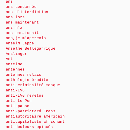
ans
ans condamnée
ans d’interdiction
ans lors
ans maintenant
ans n’a
ans paraissait
ans,je m’aperçois
Anselm Jappe
Anselme Bellegarrigue
Anslinger
Ant
Antelme
antennes
antennes relais
anthologie érudite
anti-criminalité manque
anti-IVG
anti-IVG revêtus
anti-Le Pen
anti-passe
anti-patriotard Frans
antiautoritaire américain
anticapitaliste affichant
antidouleurs opiacés