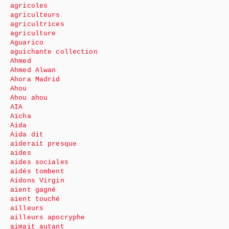
agricoles
agriculteurs
agricultrices
agriculture
Aguarico
aguichante collection
Ahmed
Ahmed Alwan
Ahora Madrid
Ahou
Ahou ahou
AIA
Aïcha
Aida
Aida dit
aiderait presque
aides
aides sociales
aidés tombent
Aidons Virgin
aient gagné
aient touché
ailleurs
ailleurs apocryphe
aimait autant