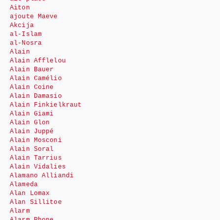
Aiton
ajoute Maeve
Akcija
al-Islam
al-Nosra
Alain
Alain Afflelou
Alain Bauer
Alain Camélio
Alain Coine
Alain Damasio
Alain Finkielkraut
Alain Giami
Alain Glon
Alain Juppé
Alain Mosconi
Alain Soral
Alain Tarrius
Alain Vidalies
Alamano Alliandi
Alameda
Alan Lomax
Alan Sillitoe
Alarm
Alarm Phone