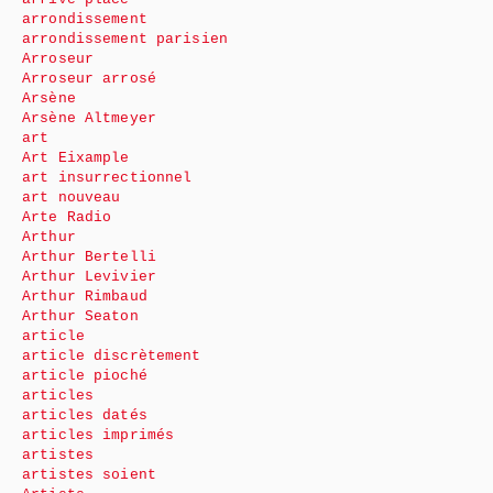
arrondissement
arrondissement parisien
Arroseur
Arroseur arrosé
Arsène
Arsène Altmeyer
art
Art Eixample
art insurrectionnel
art nouveau
Arte Radio
Arthur
Arthur Bertelli
Arthur Levivier
Arthur Rimbaud
Arthur Seaton
article
article discrètement
article pioché
articles
articles datés
articles imprimés
artistes
artistes soient