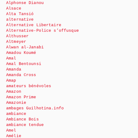
Alphonse Dianou
Alsace
Alta Tansió
alternative
Alternative Libertaire
Alternative-Police s’offusque
Althusser
Altmeyer
Alwan al-Janabi
Amadou Koumé
Amal
Amal Bentounsi
Amanda
Amanda Cross
Amap
amateurs bénévoles
Amazon
Amazon Prime
Amazonie
ambages Guilhotina.info
ambiance
Ambiance Bois
ambiance tendue
Amel
Amélie