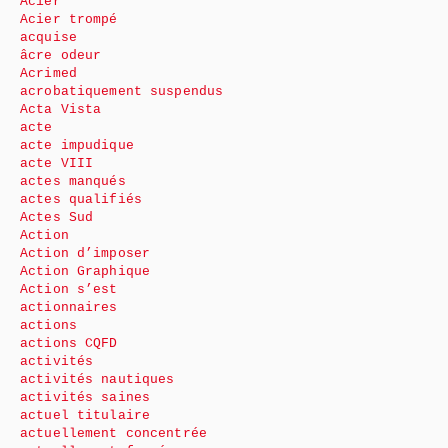
Acier
Acier trompé
acquise
âcre odeur
Acrimed
acrobatiquement suspendus
Acta Vista
acte
acte impudique
acte VIII
actes manqués
actes qualifiés
Actes Sud
Action
Action d’imposer
Action Graphique
Action s’est
actionnaires
actions
actions CQFD
activités
activités nautiques
activités saines
actuel titulaire
actuellement concentrée