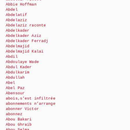
Abbie Hoffman
Abdel
Abdelatif
Abdelaziz
Abdelaziz raconte
Abdelkader
Abdelkader Aziz
Abdelkader Ferradj
Abdelmajid
Abdelmajid Kalai
Abdil
Abdoulaye Wade
Abdul Kader
Abdulkarim
Abdullah
Abel
Abel Paz
Abensour
abois,s’est infiltrée
abonnements n’arrange
abonner Victor
abonnez
Abou Bakari
Abou Ghraib
Abou Selma