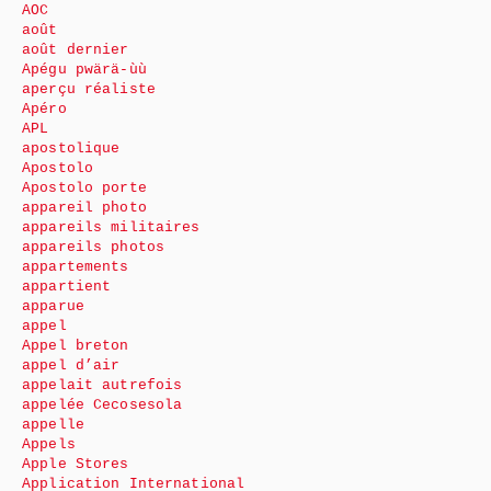
AOC
août
août dernier
Apégu pwärä-ùù
aperçu réaliste
Apéro
APL
apostolique
Apostolo
Apostolo porte
appareil photo
appareils militaires
appareils photos
appartements
appartient
apparue
appel
Appel breton
appel d’air
appelait autrefois
appelée Cecosesola
appelle
Appels
Apple Stores
Application International