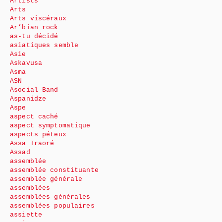
Artists
Arts
Arts viscéraux
Ar’bian rock
as-tu décidé
asiatiques semble
Asie
Askavusa
Asma
ASN
Asocial Band
Aspanidze
Aspe
aspect caché
aspect symptomatique
aspects péteux
Assa Traoré
Assad
assemblée
assemblée constituante
assemblée générale
assemblées
assemblées générales
assemblées populaires
assiette