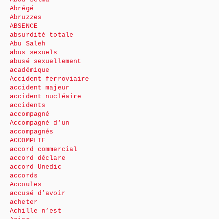
Abrégé
Abruzzes
ABSENCE
absurdité totale
Abu Saleh
abus sexuels
abusé sexuellement
académique
Accident ferroviaire
accident majeur
accident nucléaire
accidents
accompagné
Accompagné d’un
accompagnés
ACCOMPLIE
accord commercial
accord déclare
accord Unedic
accords
Accoules
accusé d’avoir
acheter
Achille n’est