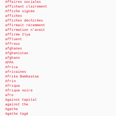
Affaires sociales
affichant clairement
Affiche signée
affiches
affiches déchirées
affirmait récemment
affirmation n’avait
affirme Ilya
affluent
Affreux
afghanes
Afghanistan
afghans
AFPA
Africa
africaines
Afrika Bambaataa
Afrin
Afrique
Afrique noire
afro
Against Capital
against the
Agathe
Agathe Cagé