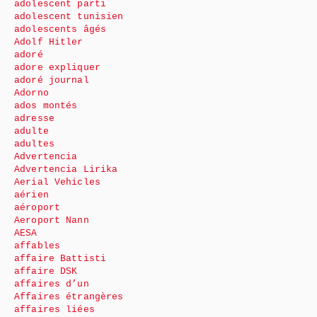
adolescent parti
adolescent tunisien
adolescents âgés
Adolf Hitler
adoré
adore expliquer
adoré journal
Adorno
ados montés
adresse
adulte
adultes
Advertencia
Advertencia Lirika
Aerial Vehicles
aérien
aéroport
Aeroport Nann
AESA
affables
affaire Battisti
affaire DSK
affaires d’un
Affaires étrangères
affaires liées