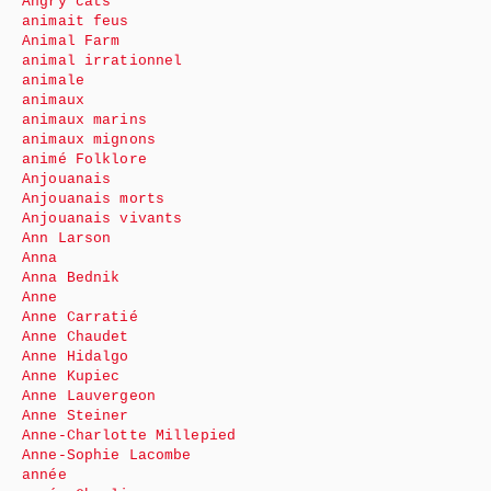
Angry cats
animait feus
Animal Farm
animal irrationnel
animale
animaux
animaux marins
animaux mignons
animé Folklore
Anjouanais
Anjouanais morts
Anjouanais vivants
Ann Larson
Anna
Anna Bednik
Anne
Anne Carratié
Anne Chaudet
Anne Hidalgo
Anne Kupiec
Anne Lauvergeon
Anne Steiner
Anne-Charlotte Millepied
Anne-Sophie Lacombe
année