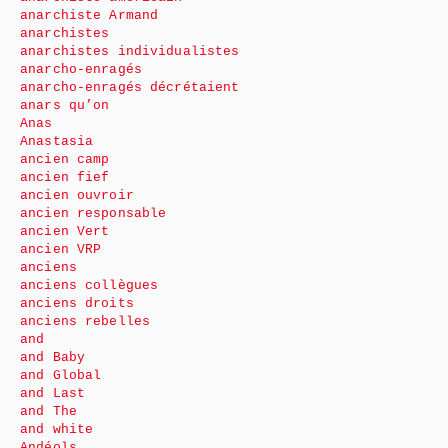
anarchiste Armand
anarchistes
anarchistes individualistes
anarcho-enragés
anarcho-enragés décrétaient
anars qu’on
Anas
Anastasia
ancien camp
ancien fief
ancien ouvroir
ancien responsable
ancien Vert
ancien VRP
anciens
anciens collègues
anciens droits
anciens rebelles
and
and Baby
and Global
and Last
and The
and white
Andéols