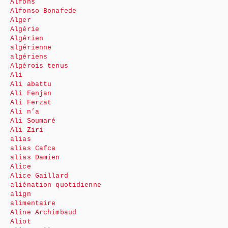
Alfons
Alfonso Bonafede
Alger
Algérie
Algérien
algérienne
algériens
Algérois tenus
Ali
Ali abattu
Ali Fenjan
Ali Ferzat
Ali n’a
Ali Soumaré
Ali Ziri
alias
alias Cafca
alias Damien
Alice
Alice Gaillard
aliénation quotidienne
align
alimentaire
Aline Archimbaud
Aliot