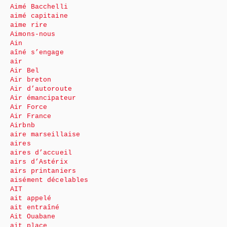
Aimé Bacchelli
aimé capitaine
aime rire
Aimons-nous
Ain
aîné s’engage
air
Air Bel
Air breton
Air d’autoroute
Air émancipateur
Air Force
Air France
Airbnb
aire marseillaise
aires
aires d’accueil
airs d’Astérix
airs printaniers
aisément décelables
AIT
ait appelé
ait entraîné
Ait Ouabane
ait place