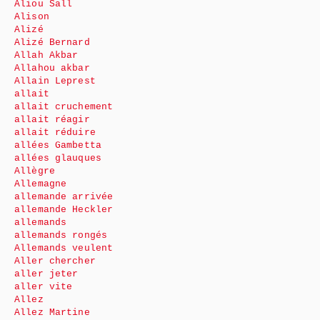
Aliou Sall
Alison
Alizé
Alizé Bernard
Allah Akbar
Allahou akbar
Allain Leprest
allait
allait cruchement
allait réagir
allait réduire
allées Gambetta
allées glauques
Allègre
Allemagne
allemande arrivée
allemande Heckler
allemands
allemands rongés
Allemands veulent
Aller chercher
aller jeter
aller vite
Allez
Allez Martine