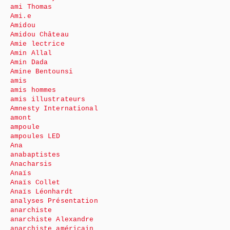
ami Thomas
Ami.e
Amidou
Amidou Château
Amie lectrice
Amin Allal
Amin Dada
Amine Bentounsi
amis
amis hommes
amis illustrateurs
Amnesty International
amont
ampoule
ampoules LED
Ana
anabaptistes
Anacharsis
Anaïs
Anaïs Collet
Anaïs Léonhardt
analyses Présentation
anarchiste
anarchiste Alexandre
anarchiste américain