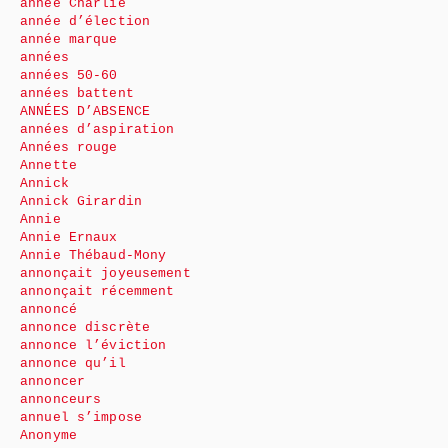
année Charlie
année d’élection
année marque
années
années 50-60
années battent
ANNÉES D’ABSENCE
années d’aspiration
Années rouge
Annette
Annick
Annick Girardin
Annie
Annie Ernaux
Annie Thébaud-Mony
annonçait joyeusement
annonçait récemment
annoncé
annonce discrète
annonce l’éviction
annonce qu’il
annoncer
annonceurs
annuel s’impose
Anonyme