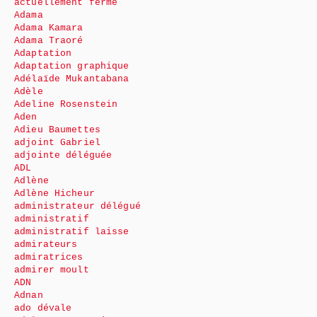
actuellement fermé
Adama
Adama Kamara
Adama Traoré
Adaptation
Adaptation graphique
Adélaïde Mukantabana
Adèle
Adeline Rosenstein
Aden
Adieu Baumettes
adjoint Gabriel
adjointe déléguée
ADL
Adlène
Adlène Hicheur
administrateur délégué
administratif
administratif laisse
admirateurs
admiratrices
admirer moult
ADN
Adnan
ado dévale