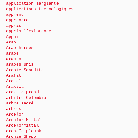
application sanglante
applications technologiques
apprend
apprendre
appris
appris l’existence
Appuii
Arab
Arab horses
arabe
arabes
arabes unis
Arabie Saoudite
Arafat
Arajol
Araksia
Araksia prend
arbitre Colombia
arbre sacré
arbres
Arcelor
Arcelor Mittal
ArcelorMittal
archaïc plounk
Archie Shepp