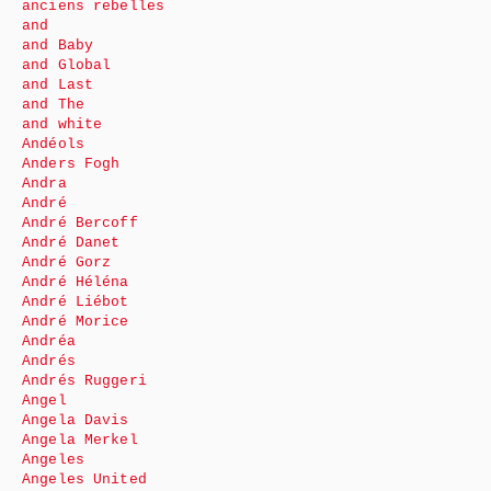
anciens rebelles
and
and Baby
and Global
and Last
and The
and white
Andéols
Anders Fogh
Andra
André
André Bercoff
André Danet
André Gorz
André Héléna
André Liébot
André Morice
Andréa
Andrés
Andrés Ruggeri
Angel
Angela Davis
Angela Merkel
Angeles
Angeles United