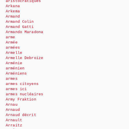
aristocratiques
Arkana
Arkema
Armand
Armand Colin
Armand Gatti
Armando Maradona
arme
Armée
armées
Armelle
Armelle Debroize
Arménie
arménien
Arméniens
armes
armes citoyens
armes ici
armes nucléaires
Army Fraktion
Arnau
Arnaud
Arnaud décrit
Arnault
Arraitz