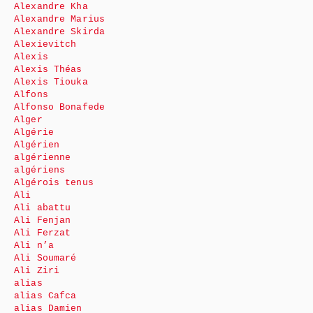
Alexandre Kha
Alexandre Marius
Alexandre Skirda
Alexievitch
Alexis
Alexis Théas
Alexis Tiouka
Alfons
Alfonso Bonafede
Alger
Algérie
Algérien
algérienne
algériens
Algérois tenus
Ali
Ali abattu
Ali Fenjan
Ali Ferzat
Ali n’a
Ali Soumaré
Ali Ziri
alias
alias Cafca
alias Damien