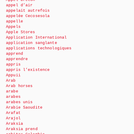
appel d’air
appelait autrefois
appelée Cecosesola
appelle
Appels
Apple Stores
Application International
application sanglante
applications technologiques
apprend
apprendre
appris
appris l’existence
Appuii
Arab
Arab horses
arabe
arabes
arabes unis
Arabie Saoudite
Arafat
Arajol
Araksia
Araksia prend