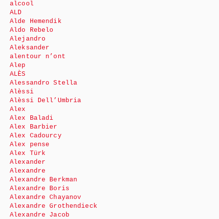
alcool
ALD
Alde Hemendik
Aldo Rebelo
Alejandro
Aleksander
alentour n’ont
Alep
ALÈS
Alessandro Stella
Alèssi
Alèssi Dell’Umbria
Alex
Alex Baladi
Alex Barbier
Alex Cadourcy
Alex pense
Alex Türk
Alexander
Alexandre
Alexandre Berkman
Alexandre Boris
Alexandre Chayanov
Alexandre Grothendieck
Alexandre Jacob