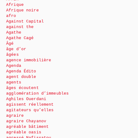
Afrique
Afrique noire
afro
Against Capital
against the
Agathe
Agathe Cagé
Âgé
âge d’or
âgées
agence immobilière
Agenda
Agenda Édito
agent double
agents
âges écoutent
agglomération d’immeubles
Aghiles Ouerdani
agissent réellement
agitateurs qu’elles
agraire
agraire Chayanov
agréable bâtiment
agréable oasis
agressé Nafissatou