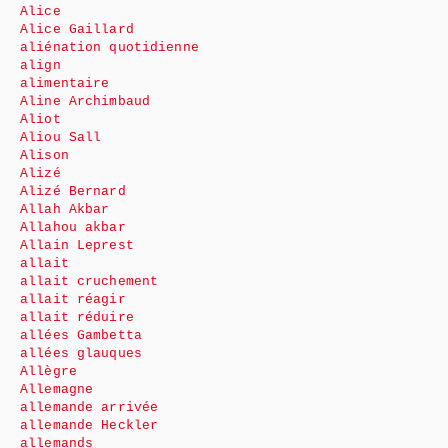
Alice
Alice Gaillard
aliénation quotidienne
align
alimentaire
Aline Archimbaud
Aliot
Aliou Sall
Alison
Alizé
Alizé Bernard
Allah Akbar
Allahou akbar
Allain Leprest
allait
allait cruchement
allait réagir
allait réduire
allées Gambetta
allées glauques
Allègre
Allemagne
allemande arrivée
allemande Heckler
allemands