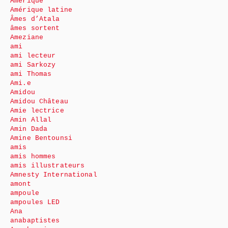
Amérique
Amérique latine
Âmes d’Atala
âmes sortent
Ameziane
ami
ami lecteur
ami Sarkozy
ami Thomas
Ami.e
Amidou
Amidou Château
Amie lectrice
Amin Allal
Amin Dada
Amine Bentounsi
amis
amis hommes
amis illustrateurs
Amnesty International
amont
ampoule
ampoules LED
Ana
anabaptistes