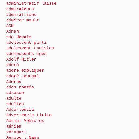
administratif laisse
admirateurs
admiratrices
admirer moult
ADN
Adnan
ado dévale
adolescent parti
adolescent tunisien
adolescents âgés
Adolf Hitler
adoré
adore expliquer
adoré journal
Adorno
ados montés
adresse
adulte
adultes
Advertencia
Advertencia Lirika
Aerial Vehicles
aérien
aéroport
Aeroport Nann