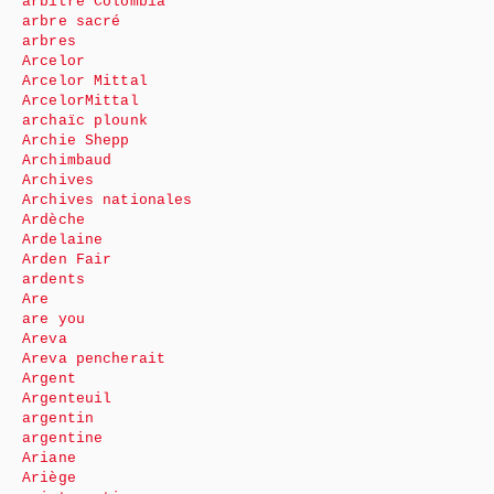
arbitre Colombia
arbre sacré
arbres
Arcelor
Arcelor Mittal
ArcelorMittal
archaïc plounk
Archie Shepp
Archimbaud
Archives
Archives nationales
Ardèche
Ardelaine
Arden Fair
ardents
Are
are you
Areva
Areva pencherait
Argent
Argenteuil
argentin
argentine
Ariane
Ariège