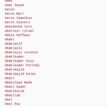
Aami
Aami Sayan
Aaron
Aaron Barr
Aaron Cometbus
Aaron Sievers
abandonné lors
abattoir rituel
Abbie Hoffman
Abdel
Abdelatif
Abdelaziz
Abdelaziz raconte
Abdelkader
Abdelkader Aziz
Abdelkader Ferradj
Abdelmajid
Abdelmajid Kalai
Abdil
Abdoulaye Wade
Abdul Kader
Abdulkarim
Abdullah
Abel
Abel Paz