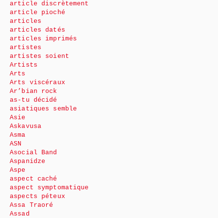
article discrètement
article pioché
articles
articles datés
articles imprimés
artistes
artistes soient
Artists
Arts
Arts viscéraux
Ar’bian rock
as-tu décidé
asiatiques semble
Asie
Askavusa
Asma
ASN
Asocial Band
Aspanidze
Aspe
aspect caché
aspect symptomatique
aspects péteux
Assa Traoré
Assad