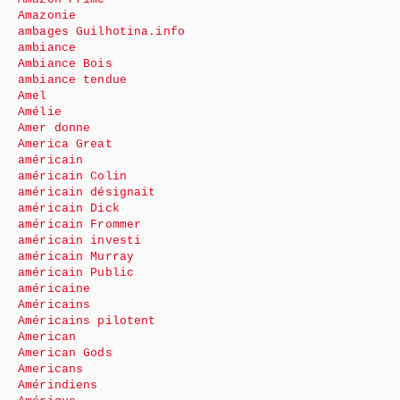
Amazonie
ambages Guilhotina.info
ambiance
Ambiance Bois
ambiance tendue
Amel
Amélie
Amer donne
America Great
américain
américain Colin
américain désignait
américain Dick
américain Frommer
américain investi
américain Murray
américain Public
américaine
Américains
Américains pilotent
American
American Gods
Americans
Amérindiens