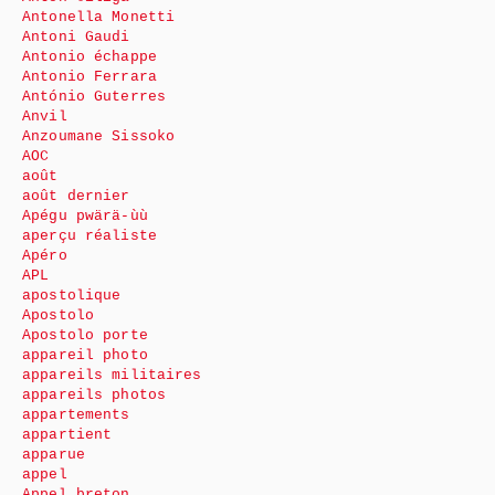
Antonella Monetti
Antoni Gaudi
Antonio échappe
Antonio Ferrara
António Guterres
Anvil
Anzoumane Sissoko
AOC
août
août dernier
Apégu pwärä-ùù
aperçu réaliste
Apéro
APL
apostolique
Apostolo
Apostolo porte
appareil photo
appareils militaires
appareils photos
appartements
appartient
apparue
appel
Appel breton