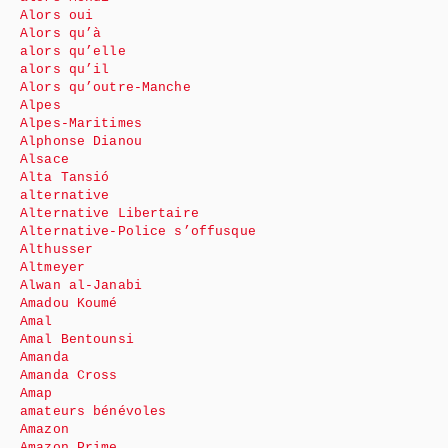
Alors oui
Alors qu’à
alors qu’elle
alors qu’il
Alors qu’outre-Manche
Alpes
Alpes-Maritimes
Alphonse Dianou
Alsace
Alta Tansió
alternative
Alternative Libertaire
Alternative-Police s’offusque
Althusser
Altmeyer
Alwan al-Janabi
Amadou Koumé
Amal
Amal Bentounsi
Amanda
Amanda Cross
Amap
amateurs bénévoles
Amazon
Amazon Prime