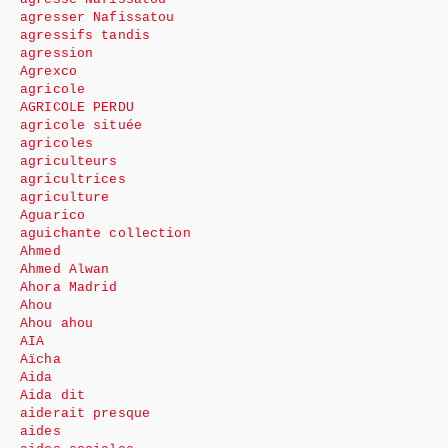
agresser Nafissatou
agressifs tandis
agression
Agrexco
agricole
AGRICOLE PERDU
agricole située
agricoles
agriculteurs
agricultrices
agriculture
Aguarico
aguichante collection
Ahmed
Ahmed Alwan
Ahora Madrid
Ahou
Ahou ahou
AIA
Aïcha
Aida
Aida dit
aiderait presque
aides