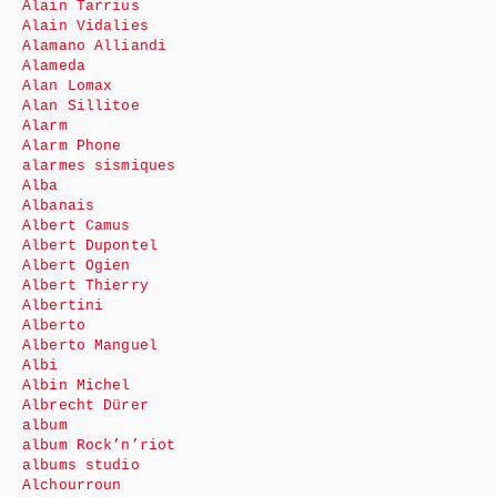
Alain Tarrius
Alain Vidalies
Alamano Alliandi
Alameda
Alan Lomax
Alan Sillitoe
Alarm
Alarm Phone
alarmes sismiques
Alba
Albanais
Albert Camus
Albert Dupontel
Albert Ogien
Albert Thierry
Albertini
Alberto
Alberto Manguel
Albi
Albin Michel
Albrecht Dürer
album
album Rock’n’riot
albums studio
Alchourroun