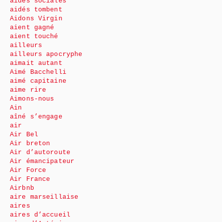
aides sociales
aidés tombent
Aidons Virgin
aient gagné
aient touché
ailleurs
ailleurs apocryphe
aimait autant
Aimé Bacchelli
aimé capitaine
aime rire
Aimons-nous
Ain
aîné s’engage
air
Air Bel
Air breton
Air d’autoroute
Air émancipateur
Air Force
Air France
Airbnb
aire marseillaise
aires
aires d’accueil