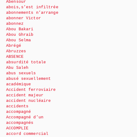
Abensour
abois,s’est infiltrée
abonnements n’arrange
abonner Victor
abonnez
Abou Bakari
Abou Ghraib
Abou Selma
Abrégé
Abruzzes
ABSENCE
absurdité totale
Abu Saleh
abus sexuels
abusé sexuellement
académique
Accident ferroviaire
accident majeur
accident nucléaire
accidents
accompagné
Accompagné d’un
accompagnés
ACCOMPLIE
accord commercial