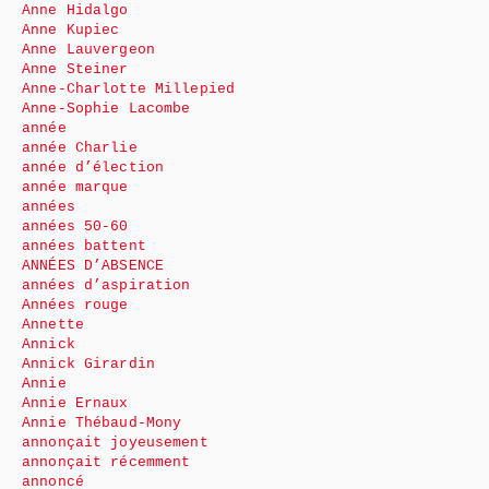
Anne Hidalgo
Anne Kupiec
Anne Lauvergeon
Anne Steiner
Anne-Charlotte Millepied
Anne-Sophie Lacombe
année
année Charlie
année d’élection
année marque
années
années 50-60
années battent
ANNÉES D’ABSENCE
années d’aspiration
Années rouge
Annette
Annick
Annick Girardin
Annie
Annie Ernaux
Annie Thébaud-Mony
annonçait joyeusement
annonçait récemment
annoncé