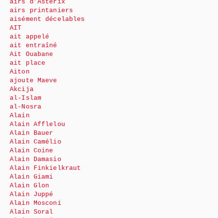
airs d’Astérix
airs printaniers
aisément décelables
AIT
ait appelé
ait entraîné
Ait Ouabane
ait place
Aiton
ajoute Maeve
Akcija
al-Islam
al-Nosra
Alain
Alain Afflelou
Alain Bauer
Alain Camélio
Alain Coine
Alain Damasio
Alain Finkielkraut
Alain Giami
Alain Glon
Alain Juppé
Alain Mosconi
Alain Soral