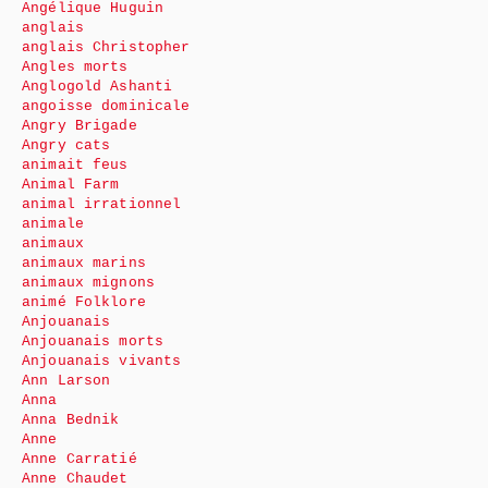
Angélique Huguin
anglais
anglais Christopher
Angles morts
Anglogold Ashanti
angoisse dominicale
Angry Brigade
Angry cats
animait feus
Animal Farm
animal irrationnel
animale
animaux
animaux marins
animaux mignons
animé Folklore
Anjouanais
Anjouanais morts
Anjouanais vivants
Ann Larson
Anna
Anna Bednik
Anne
Anne Carratié
Anne Chaudet