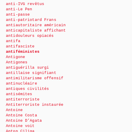
anti-IVG revêtus
anti-Le Pen
anti-passe
anti-patriotard Frans
antiautoritaire américain
anticapitaliste affichant
antidouleurs opiacés
antifa
antifasciste
antiféministes
Antigone
Antigones
antiguérilla surgi
antillaise signifiant
antimilitarisme offensif
antinucléaire
antiques civilités
antisémites
antiterroriste
Antiterroriste instaurée
Antoine
Antoine Costa
Antoine D’Agata
Antoine voit
Anton Ciliga