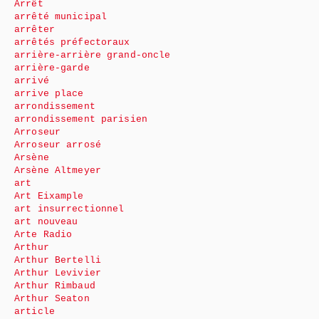
Arrêt
arrêté municipal
arrêter
arrêtés préfectoraux
arrière-arrière grand-oncle
arrière-garde
arrivé
arrive place
arrondissement
arrondissement parisien
Arroseur
Arroseur arrosé
Arsène
Arsène Altmeyer
art
Art Eixample
art insurrectionnel
art nouveau
Arte Radio
Arthur
Arthur Bertelli
Arthur Levivier
Arthur Rimbaud
Arthur Seaton
article