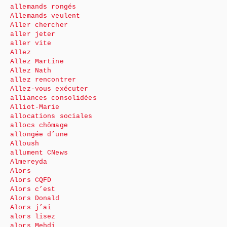
allemands rongés
Allemands veulent
Aller chercher
aller jeter
aller vite
Allez
Allez Martine
Allez Nath
allez rencontrer
Allez-vous exécuter
alliances consolidées
Alliot-Marie
allocations sociales
allocs chômage
allongée d’une
Alloush
allument CNews
Almereyda
Alors
Alors CQFD
Alors c’est
Alors Donald
Alors j’ai
alors lisez
alors Mehdi