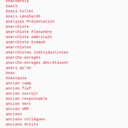
Anacharsis
Anaïs
Anaïs Collet
Anaïs Léonhardt
analyses Présentation
anarchiste
anarchiste Alexandre
anarchiste américain
anarchiste Armand
anarchistes
anarchistes individualistes
anarcho-enragés
anarcho-enragés décrétaient
anars qu’on
Anas
Anastasia
ancien camp
ancien fief
ancien ouvroir
ancien responsable
ancien Vert
ancien VRP
anciens
anciens collègues
anciens droits