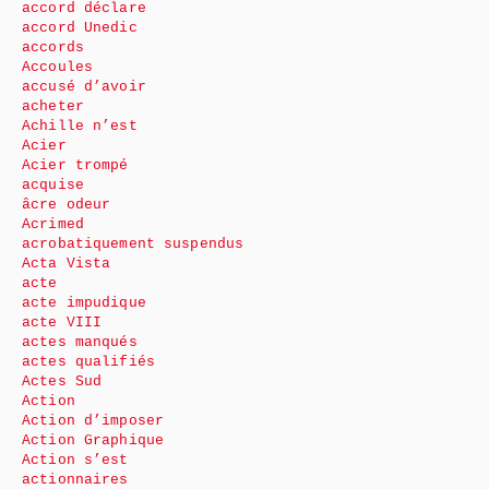
accord déclare
accord Unedic
accords
Accoules
accusé d’avoir
acheter
Achille n’est
Acier
Acier trompé
acquise
âcre odeur
Acrimed
acrobatiquement suspendus
Acta Vista
acte
acte impudique
acte VIII
actes manqués
actes qualifiés
Actes Sud
Action
Action d’imposer
Action Graphique
Action s’est
actionnaires