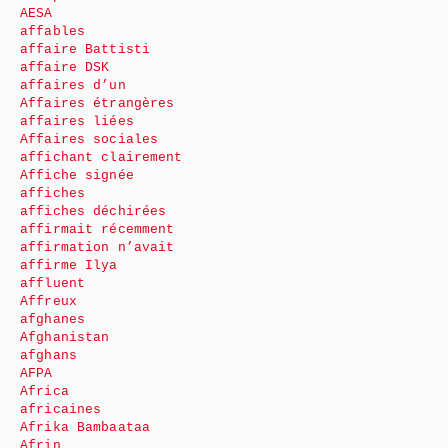
AESA
affables
affaire Battisti
affaire DSK
affaires d’un
Affaires étrangères
affaires liées
Affaires sociales
affichant clairement
Affiche signée
affiches
affiches déchirées
affirmait récemment
affirmation n’avait
affirme Ilya
affluent
Affreux
afghanes
Afghanistan
afghans
AFPA
Africa
africaines
Afrika Bambaataa
Afrin