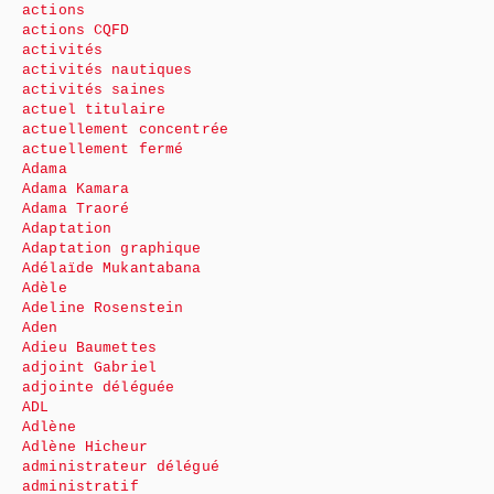
actions
actions CQFD
activités
activités nautiques
activités saines
actuel titulaire
actuellement concentrée
actuellement fermé
Adama
Adama Kamara
Adama Traoré
Adaptation
Adaptation graphique
Adélaïde Mukantabana
Adèle
Adeline Rosenstein
Aden
Adieu Baumettes
adjoint Gabriel
adjointe déléguée
ADL
Adlène
Adlène Hicheur
administrateur délégué
administratif