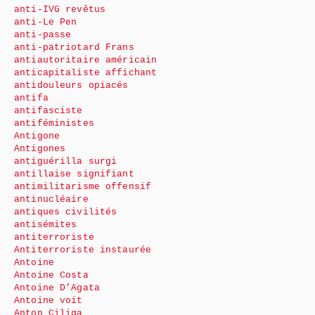
anti-IVG revêtus
anti-Le Pen
anti-passe
anti-patriotard Frans
antiautoritaire américain
anticapitaliste affichant
antidouleurs opiacés
antifa
antifasciste
antiféministes
Antigone
Antigones
antiguérilla surgi
antillaise signifiant
antimilitarisme offensif
antinucléaire
antiques civilités
antisémites
antiterroriste
Antiterroriste instaurée
Antoine
Antoine Costa
Antoine D’Agata
Antoine voit
Anton Ciliga