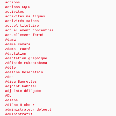
actions
actions CQFD
activités
activités nautiques
activités saines
actuel titulaire
actuellement concentrée
actuellement fermé
Adama
Adama Kamara
Adama Traoré
Adaptation
Adaptation graphique
Adélaïde Mukantabana
Adèle
Adeline Rosenstein
Aden
Adieu Baumettes
adjoint Gabriel
adjointe déléguée
ADL
Adlène
Adlène Hicheur
administrateur délégué
administratif