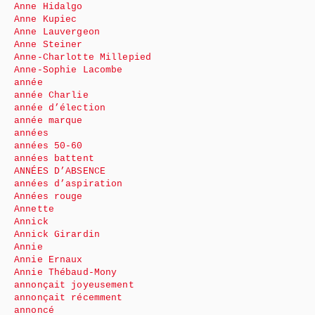
Anne Hidalgo
Anne Kupiec
Anne Lauvergeon
Anne Steiner
Anne-Charlotte Millepied
Anne-Sophie Lacombe
année
année Charlie
année d’élection
année marque
années
années 50-60
années battent
ANNÉES D’ABSENCE
années d’aspiration
Années rouge
Annette
Annick
Annick Girardin
Annie
Annie Ernaux
Annie Thébaud-Mony
annonçait joyeusement
annonçait récemment
annoncé