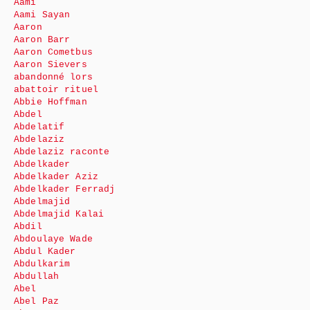
Aami
Aami Sayan
Aaron
Aaron Barr
Aaron Cometbus
Aaron Sievers
abandonné lors
abattoir rituel
Abbie Hoffman
Abdel
Abdelatif
Abdelaziz
Abdelaziz raconte
Abdelkader
Abdelkader Aziz
Abdelkader Ferradj
Abdelmajid
Abdelmajid Kalai
Abdil
Abdoulaye Wade
Abdul Kader
Abdulkarim
Abdullah
Abel
Abel Paz