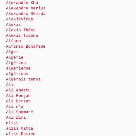
Alexandre Kha
Alexandre Marius
Alexandre Skirda
Alexievitch
Alexis
Alexis Théas
Alexis Tiouka
Alfons
Alfonso Bonafede
Alger
Algérie
Algérien
algérienne
algériens
Algérois tenus
Ali
Ali abattu
Ali Fenjan
Ali Ferzat
Ali n’a
Ali Soumaré
Ali Ziri
alias
alias Cafca
alias Damien