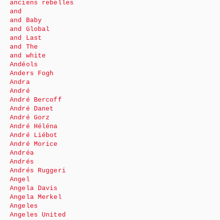
anciens rebelles
and
and Baby
and Global
and Last
and The
and white
Andéols
Anders Fogh
Andra
André
André Bercoff
André Danet
André Gorz
André Héléna
André Liébot
André Morice
Andréa
Andrés
Andrés Ruggeri
Angel
Angela Davis
Angela Merkel
Angeles
Angeles United