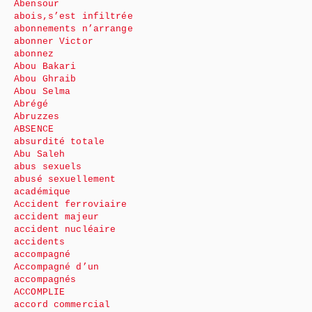
Abensour
abois,s’est infiltrée
abonnements n’arrange
abonner Victor
abonnez
Abou Bakari
Abou Ghraib
Abou Selma
Abrégé
Abruzzes
ABSENCE
absurdité totale
Abu Saleh
abus sexuels
abusé sexuellement
académique
Accident ferroviaire
accident majeur
accident nucléaire
accidents
accompagné
Accompagné d’un
accompagnés
ACCOMPLIE
accord commercial