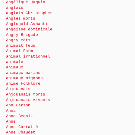
Angélique Huguin
anglais
anglais Christopher
Angles morts
Anglogold Ashanti
angoisse dominicale
Angry Brigade
Angry cats
animait feus
Animal Farm
animal irrationnel
animale
animaux
animaux marins
animaux mignons
animé Folklore
Anjouanais
Anjouanais morts
Anjouanais vivants
Ann Larson
Anna
Anna Bednik
Anne
Anne Carratié
Anne Chaudet