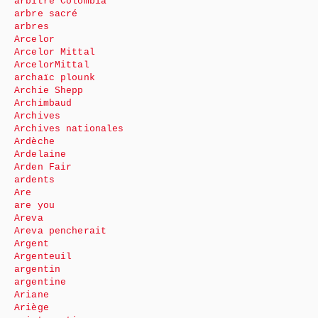
arbitre Colombia
arbre sacré
arbres
Arcelor
Arcelor Mittal
ArcelorMittal
archaïc plounk
Archie Shepp
Archimbaud
Archives
Archives nationales
Ardèche
Ardelaine
Arden Fair
ardents
Are
are you
Areva
Areva pencherait
Argent
Argenteuil
argentin
argentine
Ariane
Ariège