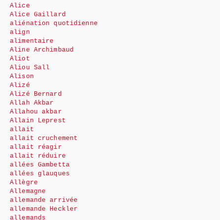
Alice
Alice Gaillard
aliénation quotidienne
align
alimentaire
Aline Archimbaud
Aliot
Aliou Sall
Alison
Alizé
Alizé Bernard
Allah Akbar
Allahou akbar
Allain Leprest
allait
allait cruchement
allait réagir
allait réduire
allées Gambetta
allées glauques
Allègre
Allemagne
allemande arrivée
allemande Heckler
allemands