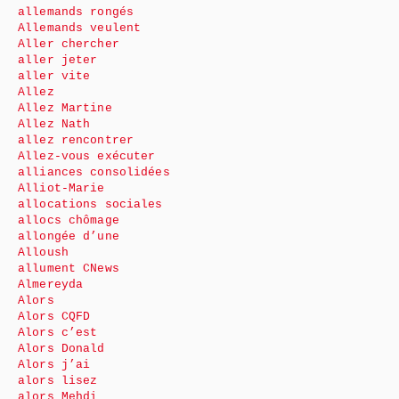
allemands rongés
Allemands veulent
Aller chercher
aller jeter
aller vite
Allez
Allez Martine
Allez Nath
allez rencontrer
Allez-vous exécuter
alliances consolidées
Alliot-Marie
allocations sociales
allocs chômage
allongée d’une
Alloush
allument CNews
Almereyda
Alors
Alors CQFD
Alors c’est
Alors Donald
Alors j’ai
alors lisez
alors Mehdi