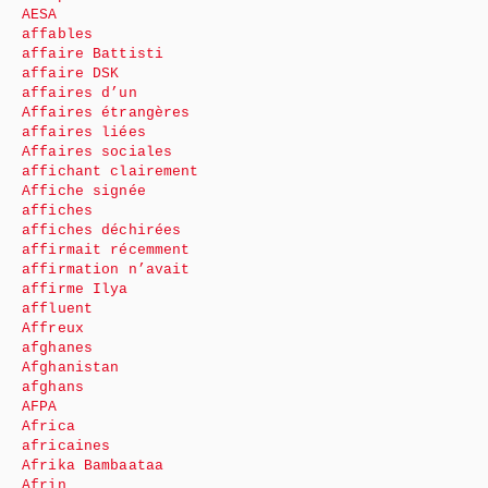
AESA
affables
affaire Battisti
affaire DSK
affaires d’un
Affaires étrangères
affaires liées
Affaires sociales
affichant clairement
Affiche signée
affiches
affiches déchirées
affirmait récemment
affirmation n’avait
affirme Ilya
affluent
Affreux
afghanes
Afghanistan
afghans
AFPA
Africa
africaines
Afrika Bambaataa
Afrin