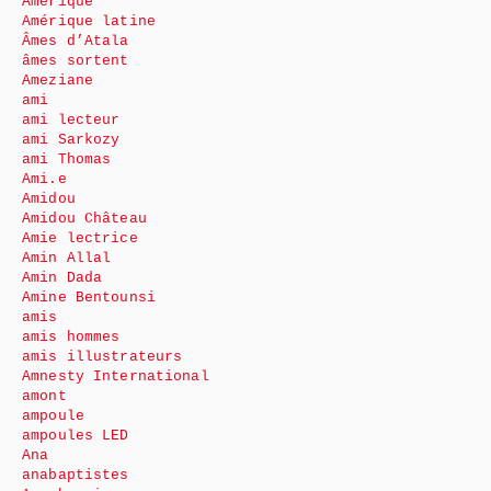
Amérique
Amérique latine
Âmes d’Atala
âmes sortent
Ameziane
ami
ami lecteur
ami Sarkozy
ami Thomas
Ami.e
Amidou
Amidou Château
Amie lectrice
Amin Allal
Amin Dada
Amine Bentounsi
amis
amis hommes
amis illustrateurs
Amnesty International
amont
ampoule
ampoules LED
Ana
anabaptistes