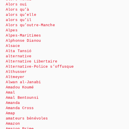
Alors oui
Alors qu’à
alors qu’elle
alors qu’il
Alors qu’outre-Manche
Alpes
Alpes-Maritimes
Alphonse Dianou
Alsace
Alta Tansió
alternative
Alternative Libertaire
Alternative-Police s’offusque
Althusser
Altmeyer
Alwan al-Janabi
Amadou Koumé
Amal
Amal Bentounsi
Amanda
Amanda Cross
Amap
amateurs bénévoles
Amazon
Amazon Prime