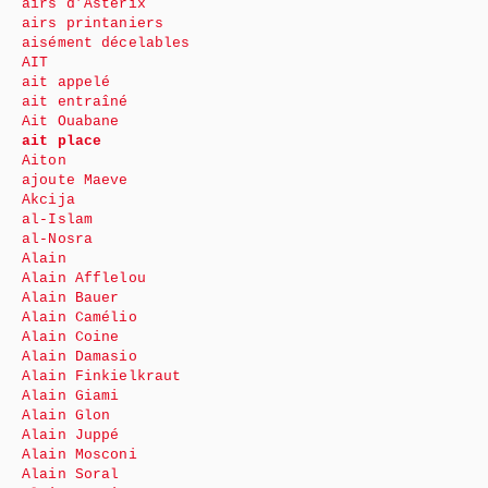
airs d’Astérix
airs printaniers
aisément décelables
AIT
ait appelé
ait entraîné
Ait Ouabane
ait place
Aiton
ajoute Maeve
Akcija
al-Islam
al-Nosra
Alain
Alain Afflelou
Alain Bauer
Alain Camélio
Alain Coine
Alain Damasio
Alain Finkielkraut
Alain Giami
Alain Glon
Alain Juppé
Alain Mosconi
Alain Soral