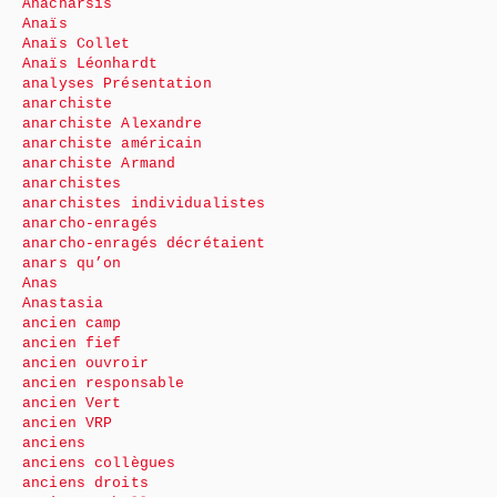
Anacharsis
Anaïs
Anaïs Collet
Anaïs Léonhardt
analyses Présentation
anarchiste
anarchiste Alexandre
anarchiste américain
anarchiste Armand
anarchistes
anarchistes individualistes
anarcho-enragés
anarcho-enragés décrétaient
anars qu’on
Anas
Anastasia
ancien camp
ancien fief
ancien ouvroir
ancien responsable
ancien Vert
ancien VRP
anciens
anciens collègues
anciens droits