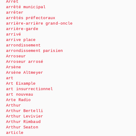
Arrêt
arrêté municipal
arrêter
arrêtés préfectoraux
arrière-arrière grand-oncle
arrière-garde
arrivé
arrive place
arrondissement
arrondissement parisien
Arroseur
Arroseur arrosé
Arsène
Arsène Altmeyer
art
Art Eixample
art insurrectionnel
art nouveau
Arte Radio
Arthur
Arthur Bertelli
Arthur Levivier
Arthur Rimbaud
Arthur Seaton
article