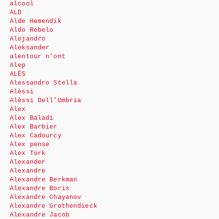
alcool
ALD
Alde Hemendik
Aldo Rebelo
Alejandro
Aleksander
alentour n’ont
Alep
ALÈS
Alessandro Stella
Alèssi
Alèssi Dell’Umbria
Alex
Alex Baladi
Alex Barbier
Alex Cadourcy
Alex pense
Alex Türk
Alexander
Alexandre
Alexandre Berkman
Alexandre Boris
Alexandre Chayanov
Alexandre Grothendieck
Alexandre Jacob