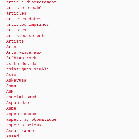
article discrètement
article pioché
articles
articles datés
articles imprimés
artistes
artistes soient
Artists
Arts
Arts viscéraux
Ar’bian rock
as-tu décidé
asiatiques semble
Asie
Askavusa
Asma
ASN
Asocial Band
Aspanidze
Aspe
aspect caché
aspect symptomatique
aspects péteux
Assa Traoré
Assad