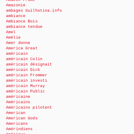
Amazonie
ambages Guilhotina.info
ambiance
Ambiance Bois
ambiance tendue
Amel
Amélie
Amer donne
America Great
américain
américain Colin
américain désignait
américain Dick
américain Frommer
américain investi
américain Murray
américain Public
américaine
Américains
Américains pilotent
American
American Gods
Americans
Amérindiens