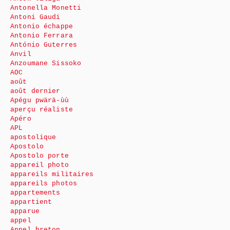
Antonella Monetti
Antoni Gaudi
Antonio échappe
Antonio Ferrara
António Guterres
Anvil
Anzoumane Sissoko
AOC
août
août dernier
Apégu pwärä-ùù
aperçu réaliste
Apéro
APL
apostolique
Apostolo
Apostolo porte
appareil photo
appareils militaires
appareils photos
appartements
appartient
apparue
appel
Appel breton