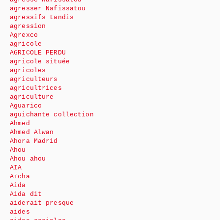
agresser Nafissatou
agressifs tandis
agression
Agrexco
agricole
AGRICOLE PERDU
agricole située
agricoles
agriculteurs
agricultrices
agriculture
Aguarico
aguichante collection
Ahmed
Ahmed Alwan
Ahora Madrid
Ahou
Ahou ahou
AIA
Aïcha
Aida
Aida dit
aiderait presque
aides