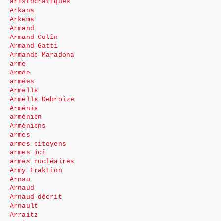
aristocratiques
Arkana
Arkema
Armand
Armand Colin
Armand Gatti
Armando Maradona
arme
Armée
armées
Armelle
Armelle Debroize
Arménie
arménien
Arméniens
armes
armes citoyens
armes ici
armes nucléaires
Army Fraktion
Arnau
Arnaud
Arnaud décrit
Arnault
Arraitz