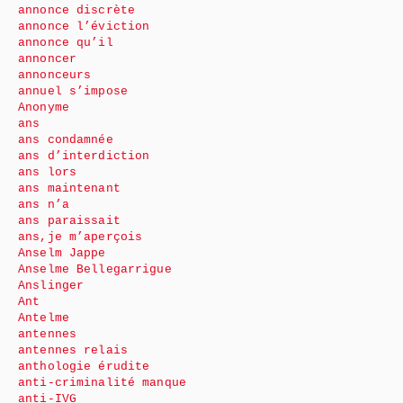
annonce discrète
annonce l’éviction
annonce qu’il
annoncer
annonceurs
annuel s’impose
Anonyme
ans
ans condamnée
ans d’interdiction
ans lors
ans maintenant
ans n’a
ans paraissait
ans,je m’aperçois
Anselm Jappe
Anselme Bellegarrigue
Anslinger
Ant
Antelme
antennes
antennes relais
anthologie érudite
anti-criminalité manque
anti-IVG