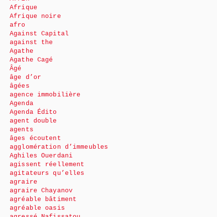
Afrique
Afrique noire
afro
Against Capital
against the
Agathe
Agathe Cagé
Âgé
âge d’or
âgées
agence immobilière
Agenda
Agenda Édito
agent double
agents
âges écoutent
agglomération d’immeubles
Aghiles Ouerdani
agissent réellement
agitateurs qu’elles
agraire
agraire Chayanov
agréable bâtiment
agréable oasis
agressé Nafissatou