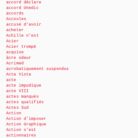
accord déclare
accord Unedic
accords
Accoules
accusé d’avoir
acheter
Achille n’est
Acier
Acier trompé
acquise
âcre odeur
Acrimed
acrobatiquement suspendus
Acta Vista
acte
acte impudique
acte VIII
actes manqués
actes qualifiés
Actes Sud
Action
Action d’imposer
Action Graphique
Action s’est
actionnaires