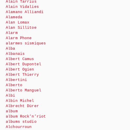
Alain Tarrius
Alain Vidalies
Alamano Alliandi
Alameda
Alan Lomax
Alan Sillitoe
Alarm
Alarm Phone
alarmes sismiques
Alba
Albanais
Albert Camus
Albert Dupontel
Albert Ogien
Albert Thierry
Albertini
Alberto
Alberto Manguel
Albi
Albin Michel
Albrecht Dürer
album
album Rock’n’riot
albums studio
Alchourroun