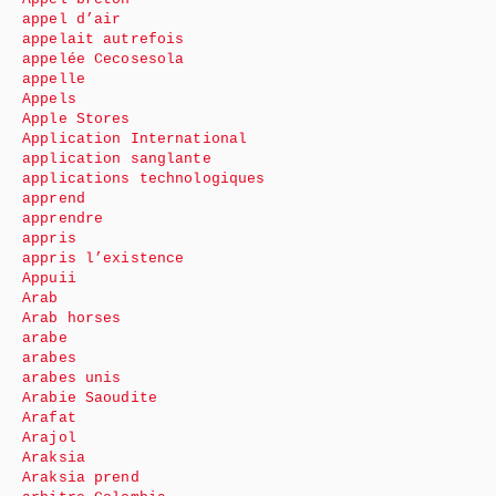
appel d’air
appelait autrefois
appelée Cecosesola
appelle
Appels
Apple Stores
Application International
application sanglante
applications technologiques
apprend
apprendre
appris
appris l’existence
Appuii
Arab
Arab horses
arabe
arabes
arabes unis
Arabie Saoudite
Arafat
Arajol
Araksia
Araksia prend