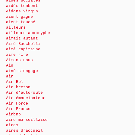
aides sociales
aidés tombent
Aidons Virgin
aient gagné
aient touché
ailleurs
ailleurs apocryphe
aimait autant
Aimé Bacchelli
aimé capitaine
aime rire
Aimons-nous
Ain
aîné s’engage
air
Air Bel
Air breton
Air d’autoroute
Air émancipateur
Air Force
Air France
Airbnb
aire marseillaise
aires
aires d’accueil