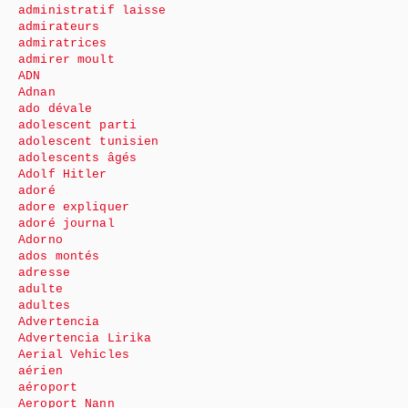
administratif laisse
admirateurs
admiratrices
admirer moult
ADN
Adnan
ado dévale
adolescent parti
adolescent tunisien
adolescents âgés
Adolf Hitler
adoré
adore expliquer
adoré journal
Adorno
ados montés
adresse
adulte
adultes
Advertencia
Advertencia Lirika
Aerial Vehicles
aérien
aéroport
Aeroport Nann