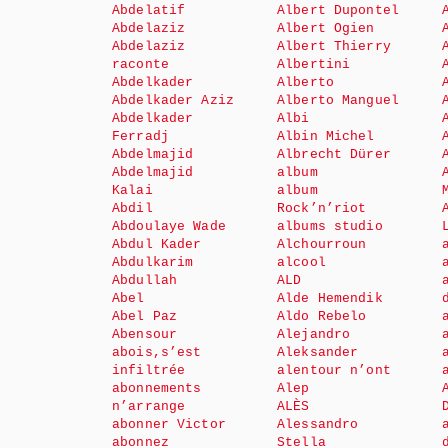
Abdelatif
Albert Dupontel
Abdelaziz
Albert Ogien
Abdelaziz
Albert Thierry
raconte
Albertini
Abdelkader
Alberto
Abdelkader Aziz
Alberto Manguel
Abdelkader
Albi
Ferradj
Albin Michel
Abdelmajid
Albrecht Dürer
Abdelmajid
album
Kalai
album
Abdil
Rock’n’riot
Abdoulaye Wade
albums studio
Abdul Kader
Alchourroun
Abdulkarim
alcool
Abdullah
ALD
Abel
Alde Hemendik
Abel Paz
Aldo Rebelo
Abensour
Alejandro
abois,s’est
Aleksander
infiltrée
alentour n’ont
abonnements
Alep
n’arrange
ALÈS
abonner Victor
Alessandro
abonnez
Stella