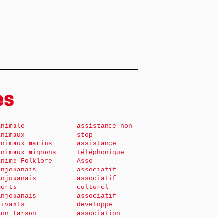
es
animale
assistance non-
animaux
stop
animaux marins
assistance
animaux mignons
téléphonique
animé Folklore
Asso
Anjouanais
associatif
Anjouanais
associatif
morts
culturel
Anjouanais
associatif
vivants
développé
Ann Larson
association