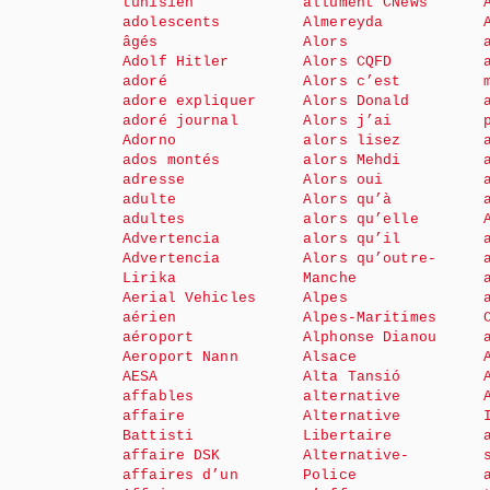
tunisien
allument CNews
adolescents
Almereyda
âgés
Alors
Adolf Hitler
Alors CQFD
adoré
Alors c’est
adore expliquer
Alors Donald
adoré journal
Alors j’ai
Adorno
alors lisez
ados montés
alors Mehdi
adresse
Alors oui
adulte
Alors qu’à
adultes
alors qu’elle
Advertencia
alors qu’il
Advertencia
Alors qu’outre-
Lirika
Manche
Aerial Vehicles
Alpes
aérien
Alpes-Maritimes
aéroport
Alphonse Dianou
Aeroport Nann
Alsace
AESA
Alta Tansió
affables
alternative
affaire
Alternative
Battisti
Libertaire
affaire DSK
Alternative-
affaires d’un
Police