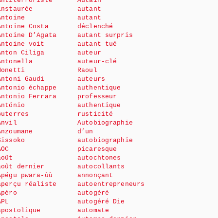
Antiterroriste
Autain
instaurée
autant
Antoine
autant
Antoine Costa
déclenché
Antoine D’Agata
autant surpris
Antoine voit
autant tué
Anton Ciliga
auteur
Antonella
auteur-clé
Monetti
Raoul
Antoni Gaudi
auteurs
Antonio échappe
authentique
Antonio Ferrara
professeur
António
authentique
Guterres
rusticité
Anvil
Autobiographie
Anzoumane
d’un
Sissoko
autobiographie
AOC
picaresque
août
autochtones
août dernier
autocollants
Apégu pwärä-ùù
annonçant
aperçu réaliste
autoentrepreneurs
Apéro
autogéré
APL
autogéré Die
apostolique
automate