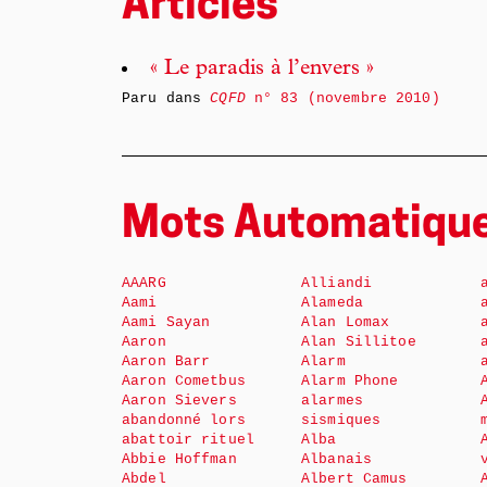
Articles
« Le paradis à l’envers »
Paru dans
CQFD
n° 83 (novembre 2010)
Mots Automatiqu
AAARG
Alliandi
Aami
Alameda
Aami Sayan
Alan Lomax
Aaron
Alan Sillitoe
Aaron Barr
Alarm
Aaron Cometbus
Alarm Phone
Aaron Sievers
alarmes
abandonné lors
sismiques
abattoir rituel
Alba
Abbie Hoffman
Albanais
Abdel
Albert Camus