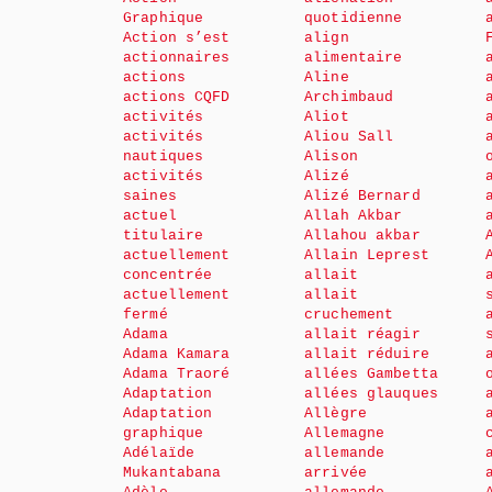
Graphique
quotidienne
Action s’est
align
actionnaires
alimentaire
actions
Aline
actions CQFD
Archimbaud
activités
Aliot
activités
Aliou Sall
nautiques
Alison
activités
Alizé
saines
Alizé Bernard
actuel
Allah Akbar
titulaire
Allahou akbar
actuellement
Allain Leprest
concentrée
allait
actuellement
allait
fermé
cruchement
Adama
allait réagir
Adama Kamara
allait réduire
Adama Traoré
allées Gambetta
Adaptation
allées glauques
Adaptation
Allègre
graphique
Allemagne
Adélaïde
allemande
Mukantabana
arrivée