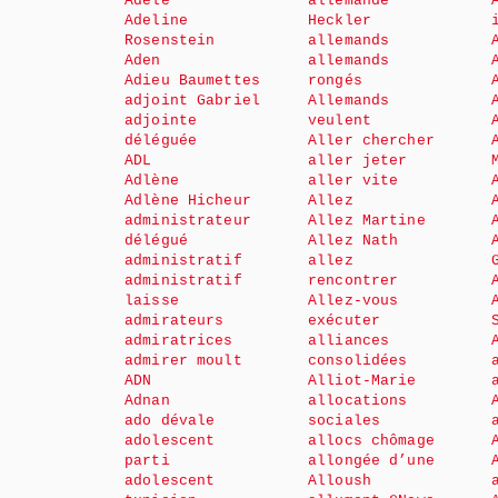
Adèle
allemande
Adeline
Heckler
Rosenstein
allemands
Aden
allemands
Adieu Baumettes
rongés
adjoint Gabriel
Allemands
adjointe
veulent
déléguée
Aller chercher
ADL
aller jeter
Adlène
aller vite
Adlène Hicheur
Allez
administrateur
Allez Martine
délégué
Allez Nath
administratif
allez
administratif
rencontrer
laisse
Allez-vous
admirateurs
exécuter
admiratrices
alliances
admirer moult
consolidées
ADN
Alliot-Marie
Adnan
allocations
ado dévale
sociales
adolescent
allocs chômage
parti
allongée d’une
adolescent
Alloush