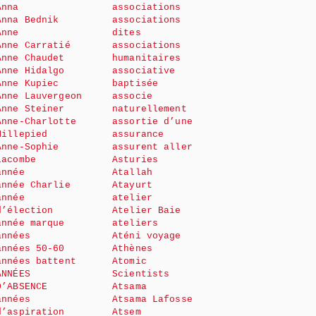
Anna
associations
Anna Bednik
associations
Anne
dites
Anne Carratié
associations
Anne Chaudet
humanitaires
Anne Hidalgo
associative
Anne Kupiec
baptisée
Anne Lauvergeon
associe
Anne Steiner
naturellement
Anne-Charlotte
assortie d’une
Millepied
assurance
Anne-Sophie
assurent aller
Lacombe
Asturies
année
Atallah
année Charlie
Atayurt
année
atelier
d’élection
Atelier Baie
année marque
ateliers
années
Aténi voyage
années 50-60
Athènes
années battent
Atomic
ANNÉES
Scientists
D’ABSENCE
Atsama
années
Atsama Lafosse
d’aspiration
Atsem