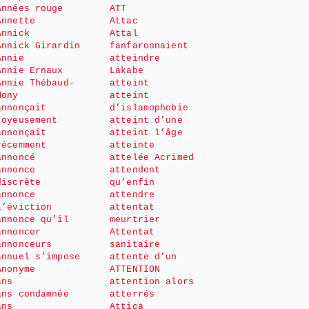
Années rouge
ATT
Annette
Attac
Annick
Attal
Annick Girardin
fanfaronnaient
Annie
atteindre
Annie Ernaux
Lakabe
Annie Thébaud-
atteint
Mony
atteint
annonçait
d’islamophobie
joyeusement
atteint d’une
annonçait
atteint l’âge
récemment
atteinte
annoncé
attelée Acrimed
annonce
attendent
discrète
qu’enfin
annonce
attendre
l’éviction
attentat
annonce qu’il
meurtrier
annoncer
Attentat
annonceurs
sanitaire
annuel s’impose
attente d’un
Anonyme
ATTENTION
ans
attention alors
ans condamnée
atterrés
ans
Attica