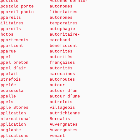
Apostolo
Automne dernier
Apostolo porte
autonomes
appareil photo
libertaires
appareils
autonomes
militaires
temporaires
appareils
autophagie
photos
autoritaire-
appartements
marchand
appartient
bénéficient
apparue
autorités
appel
autorités
Appel breton
françaises
appel d’air
autorités
appelait
marocaines
autrefois
autoroutes
appelée
autour
Cecosesola
autour d’un
appelle
autour d’une
Appels
autrefois
Apple Stores
villageois
Application
autrichienne
International
Borealis
application
Auvergnates
sanglante
Auvergnates
applications
venant