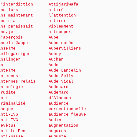
d’interdiction
Attijariwafa
ans lors
attiré
ans maintenant
l’attention
ans n’a
attirer
ans paraissait
violemment
ans,je
attrouper
m’aperçois
Aube
Anselm Jappe
Aube dorée
Anselme
Aubervilliers
Bellegarrigue
Aubry
Anslinger
Auchan
Ant
Aude
Antelme
Aude Lancelin
antennes
Aude Selly
antennes relais
Aude Vidal
anthologie
Audemard
érudite
Audemard
anti-
d’Alançon
criminalité
audience
manque
correctionnelle
anti-IVG
audience fleuve
anti-IVG
Audin
revêtus
augmentation
anti-Le Pen
augures
anti-passe
Auguste