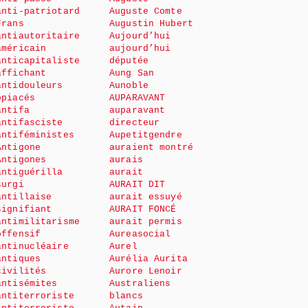
anti-patriotard
Auguste Comte
Frans
Augustin Hubert
antiautoritaire
Aujourd’hui
américain
aujourd’hui
anticapitaliste
députée
affichant
Aung San
antidouleurs
Aunoble
opiacés
AUPARAVANT
antifa
auparavant
antifasciste
directeur
antiféministes
Aupetitgendre
Antigone
auraient montré
Antigones
aurais
antiguérilla
aurait
surgi
AURAIT DIT
antillaise
aurait essuyé
signifiant
AURAIT FONCÉ
antimilitarisme
aurait permis
offensif
Aureasocial
antinucléaire
Aurel
antiques
Aurélia Aurita
civilités
Aurore Lenoir
antisémites
Australiens
antiterroriste
blancs