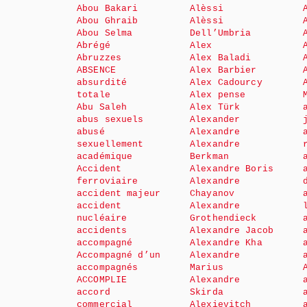
Abou Bakari
Alèssi
Abou Ghraib
Alèssi
Abou Selma
Dell’Umbria
Abrégé
Alex
Abruzzes
Alex Baladi
ABSENCE
Alex Barbier
absurdité
Alex Cadourcy
totale
Alex pense
Abu Saleh
Alex Türk
abus sexuels
Alexander
abusé
Alexandre
sexuellement
Alexandre
académique
Berkman
Accident
Alexandre Boris
ferroviaire
Alexandre
accident majeur
Chayanov
accident
Alexandre
nucléaire
Grothendieck
accidents
Alexandre Jacob
accompagné
Alexandre Kha
Accompagné d’un
Alexandre
accompagnés
Marius
ACCOMPLIE
Alexandre
accord
Skirda
commercial
Alexievitch