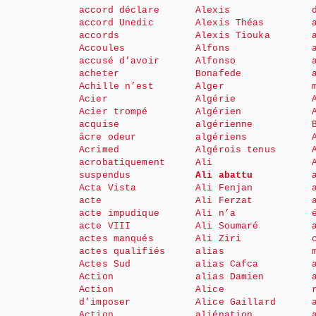
accord déclare
Alexis
accord Unedic
Alexis Théas
accords
Alexis Tiouka
Accoules
Alfons
accusé d’avoir
Alfonso
acheter
Bonafede
Achille n’est
Alger
Acier
Algérie
Acier trompé
Algérien
acquise
algérienne
âcre odeur
algériens
Acrimed
Algérois tenus
acrobatiquement
Ali
suspendus
Ali abattu
Acta Vista
Ali Fenjan
acte
Ali Ferzat
acte impudique
Ali n’a
acte VIII
Ali Soumaré
actes manqués
Ali Ziri
actes qualifiés
alias
Actes Sud
alias Cafca
Action
alias Damien
Action
Alice
d’imposer
Alice Gaillard
Action
aliénation