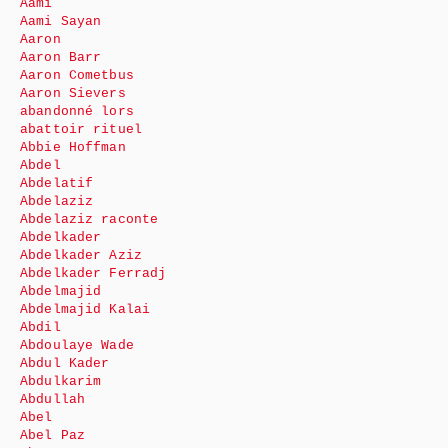
Aami
Aami Sayan
Aaron
Aaron Barr
Aaron Cometbus
Aaron Sievers
abandonné lors
abattoir rituel
Abbie Hoffman
Abdel
Abdelatif
Abdelaziz
Abdelaziz raconte
Abdelkader
Abdelkader Aziz
Abdelkader Ferradj
Abdelmajid
Abdelmajid Kalai
Abdil
Abdoulaye Wade
Abdul Kader
Abdulkarim
Abdullah
Abel
Abel Paz