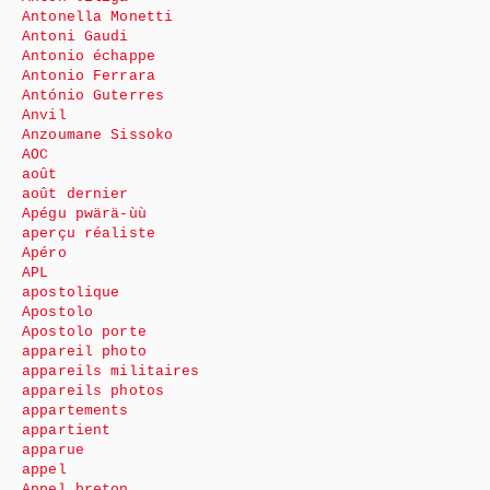
Antonella Monetti
Antoni Gaudi
Antonio échappe
Antonio Ferrara
António Guterres
Anvil
Anzoumane Sissoko
AOC
août
août dernier
Apégu pwärä-ùù
aperçu réaliste
Apéro
APL
apostolique
Apostolo
Apostolo porte
appareil photo
appareils militaires
appareils photos
appartements
appartient
apparue
appel
Appel breton