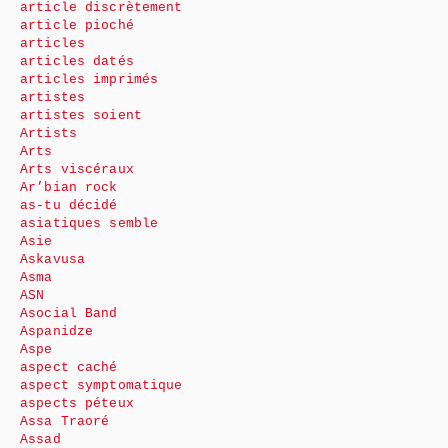
article discrètement
article pioché
articles
articles datés
articles imprimés
artistes
artistes soient
Artists
Arts
Arts viscéraux
Ar’bian rock
as-tu décidé
asiatiques semble
Asie
Askavusa
Asma
ASN
Asocial Band
Aspanidze
Aspe
aspect caché
aspect symptomatique
aspects péteux
Assa Traoré
Assad