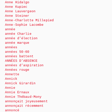
Anne Hidalgo
Anne Kupiec
Anne Lauvergeon
Anne Steiner
Anne-Charlotte Millepied
Anne-Sophie Lacombe
année
année Charlie
année d’élection
année marque
années
années 50-60
années battent
ANNÉES D’ABSENCE
années d’aspiration
Années rouge
Annette
Annick
Annick Girardin
Annie
Annie Ernaux
Annie Thébaud-Mony
annonçait joyeusement
annonçait récemment
annoncé