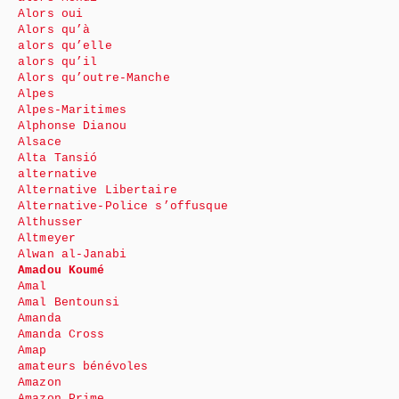
Alors oui
Alors qu’à
alors qu’elle
alors qu’il
Alors qu’outre-Manche
Alpes
Alpes-Maritimes
Alphonse Dianou
Alsace
Alta Tansió
alternative
Alternative Libertaire
Alternative-Police s’offusque
Althusser
Altmeyer
Alwan al-Janabi
Amadou Koumé
Amal
Amal Bentounsi
Amanda
Amanda Cross
Amap
amateurs bénévoles
Amazon
Amazon Prime