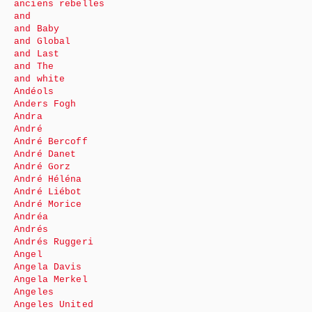
anciens rebelles
and
and Baby
and Global
and Last
and The
and white
Andéols
Anders Fogh
Andra
André
André Bercoff
André Danet
André Gorz
André Héléna
André Liébot
André Morice
Andréa
Andrés
Andrés Ruggeri
Angel
Angela Davis
Angela Merkel
Angeles
Angeles United