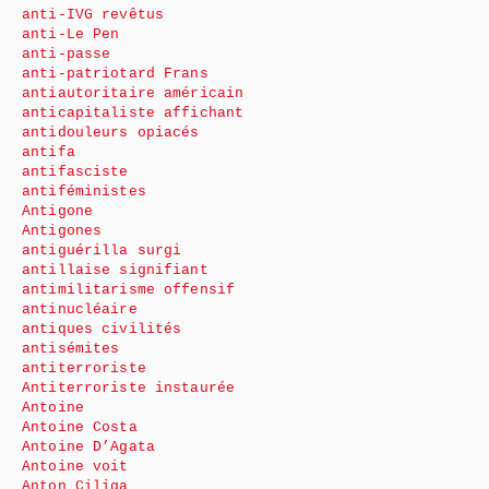
anti-IVG revêtus
anti-Le Pen
anti-passe
anti-patriotard Frans
antiautoritaire américain
anticapitaliste affichant
antidouleurs opiacés
antifa
antifasciste
antiféministes
Antigone
Antigones
antiguérilla surgi
antillaise signifiant
antimilitarisme offensif
antinucléaire
antiques civilités
antisémites
antiterroriste
Antiterroriste instaurée
Antoine
Antoine Costa
Antoine D’Agata
Antoine voit
Anton Ciliga