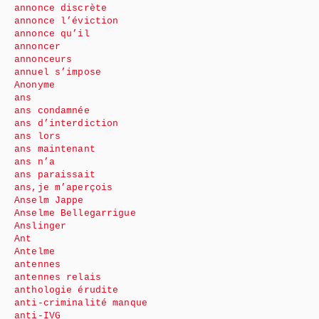
annonce discrète
annonce l’éviction
annonce qu’il
annoncer
annonceurs
annuel s’impose
Anonyme
ans
ans condamnée
ans d’interdiction
ans lors
ans maintenant
ans n’a
ans paraissait
ans,je m’aperçois
Anselm Jappe
Anselme Bellegarrigue
Anslinger
Ant
Antelme
antennes
antennes relais
anthologie érudite
anti-criminalité manque
anti-IVG