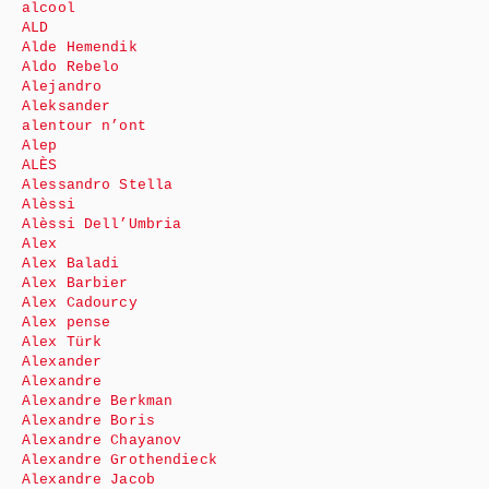
alcool
ALD
Alde Hemendik
Aldo Rebelo
Alejandro
Aleksander
alentour n’ont
Alep
ALÈS
Alessandro Stella
Alèssi
Alèssi Dell’Umbria
Alex
Alex Baladi
Alex Barbier
Alex Cadourcy
Alex pense
Alex Türk
Alexander
Alexandre
Alexandre Berkman
Alexandre Boris
Alexandre Chayanov
Alexandre Grothendieck
Alexandre Jacob