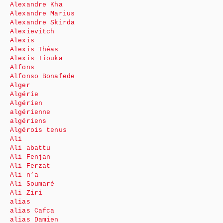
Alexandre Kha
Alexandre Marius
Alexandre Skirda
Alexievitch
Alexis
Alexis Théas
Alexis Tiouka
Alfons
Alfonso Bonafede
Alger
Algérie
Algérien
algérienne
algériens
Algérois tenus
Ali
Ali abattu
Ali Fenjan
Ali Ferzat
Ali n’a
Ali Soumaré
Ali Ziri
alias
alias Cafca
alias Damien