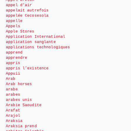
appel d’air
appelait autrefois
appelée Cecosesola
appelle
Appels
Apple Stores
Application International
application sanglante
applications technologiques
apprend
apprendre
appris
appris l’existence
Appuii
Arab
Arab horses
arabe
arabes
arabes unis
Arabie Saoudite
Arafat
Arajol
Araksia
Araksia prend