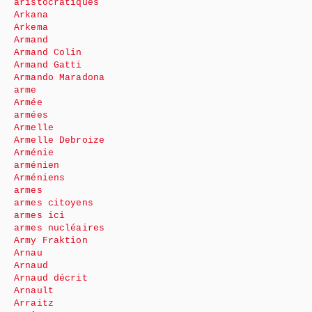
aristocratiques
Arkana
Arkema
Armand
Armand Colin
Armand Gatti
Armando Maradona
arme
Armée
armées
Armelle
Armelle Debroize
Arménie
arménien
Arméniens
armes
armes citoyens
armes ici
armes nucléaires
Army Fraktion
Arnau
Arnaud
Arnaud décrit
Arnault
Arraitz