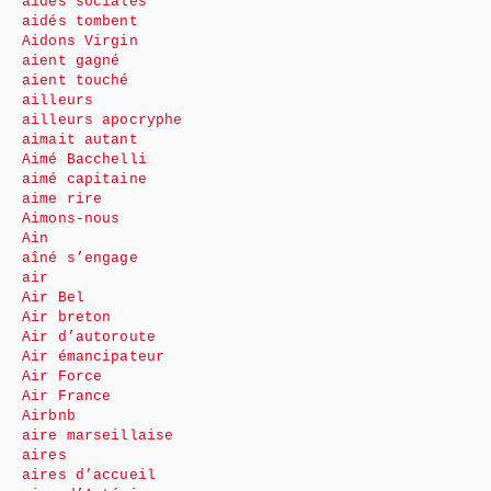
aides sociales
aidés tombent
Aidons Virgin
aient gagné
aient touché
ailleurs
ailleurs apocryphe
aimait autant
Aimé Bacchelli
aimé capitaine
aime rire
Aimons-nous
Ain
aîné s’engage
air
Air Bel
Air breton
Air d’autoroute
Air émancipateur
Air Force
Air France
Airbnb
aire marseillaise
aires
aires d’accueil