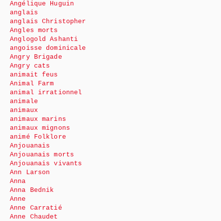
Angélique Huguin
anglais
anglais Christopher
Angles morts
Anglogold Ashanti
angoisse dominicale
Angry Brigade
Angry cats
animait feus
Animal Farm
animal irrationnel
animale
animaux
animaux marins
animaux mignons
animé Folklore
Anjouanais
Anjouanais morts
Anjouanais vivants
Ann Larson
Anna
Anna Bednik
Anne
Anne Carratié
Anne Chaudet