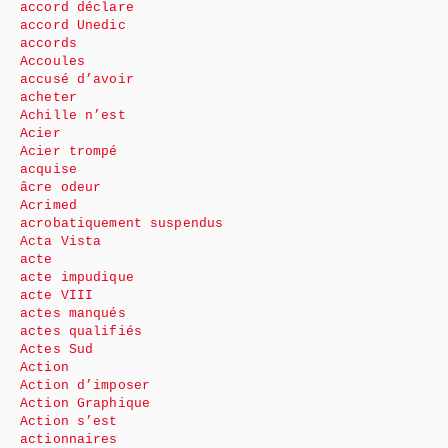
accord déclare
accord Unedic
accords
Accoules
accusé d’avoir
acheter
Achille n’est
Acier
Acier trompé
acquise
âcre odeur
Acrimed
acrobatiquement suspendus
Acta Vista
acte
acte impudique
acte VIII
actes manqués
actes qualifiés
Actes Sud
Action
Action d’imposer
Action Graphique
Action s’est
actionnaires