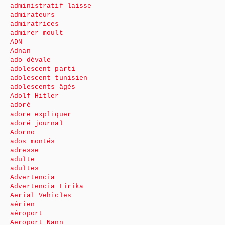
administratif laisse
admirateurs
admiratrices
admirer moult
ADN
Adnan
ado dévale
adolescent parti
adolescent tunisien
adolescents âgés
Adolf Hitler
adoré
adore expliquer
adoré journal
Adorno
ados montés
adresse
adulte
adultes
Advertencia
Advertencia Lirika
Aerial Vehicles
aérien
aéroport
Aeroport Nann