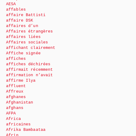
AESA
affables
affaire Battisti
affaire DSK
affaires d’un
Affaires étrangères
affaires liées
Affaires sociales
affichant clairement
Affiche signée
affiches
affiches déchirées
affirmait récemment
affirmation n’avait
affirme Ilya
affluent
Affreux
afghanes
Afghanistan
afghans
AFPA
Africa
africaines
Afrika Bambaataa
Afrin