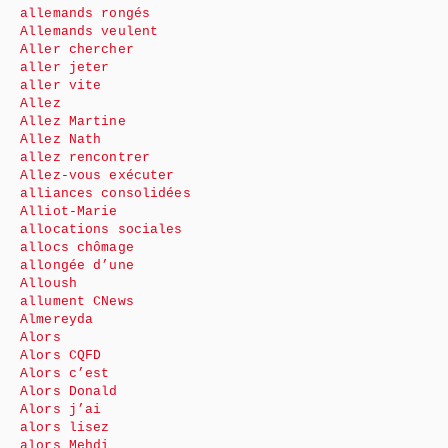
allemands rongés
Allemands veulent
Aller chercher
aller jeter
aller vite
Allez
Allez Martine
Allez Nath
allez rencontrer
Allez-vous exécuter
alliances consolidées
Alliot-Marie
allocations sociales
allocs chômage
allongée d’une
Alloush
allument CNews
Almereyda
Alors
Alors CQFD
Alors c’est
Alors Donald
Alors j’ai
alors lisez
alors Mehdi