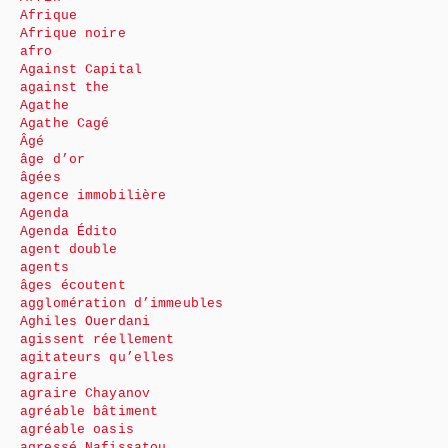
Afrique
Afrique noire
afro
Against Capital
against the
Agathe
Agathe Cagé
Âgé
âge d’or
âgées
agence immobilière
Agenda
Agenda Édito
agent double
agents
âges écoutent
agglomération d’immeubles
Aghiles Ouerdani
agissent réellement
agitateurs qu’elles
agraire
agraire Chayanov
agréable bâtiment
agréable oasis
agressé Nafissatou