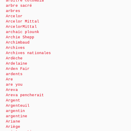
arbitre Colombia
arbre sacré
arbres
Arcelor
Arcelor Mittal
ArcelorMittal
archaïc plounk
Archie Shepp
Archimbaud
Archives
Archives nationales
Ardèche
Ardelaine
Arden Fair
ardents
Are
are you
Areva
Areva pencherait
Argent
Argenteuil
argentin
argentine
Ariane
Ariège