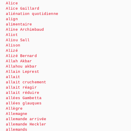
Alice
Alice Gaillard
aliénation quotidienne
align
alimentaire
Aline Archimbaud
Aliot
Aliou Sall
Alison
Alizé
Alizé Bernard
Allah Akbar
Allahou akbar
Allain Leprest
allait
allait cruchement
allait réagir
allait réduire
allées Gambetta
allées glauques
Allègre
Allemagne
allemande arrivée
allemande Heckler
allemands