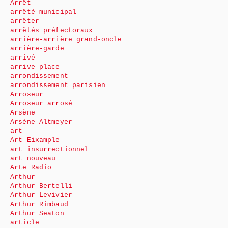
Arrêt
arrêté municipal
arrêter
arrêtés préfectoraux
arrière-arrière grand-oncle
arrière-garde
arrivé
arrive place
arrondissement
arrondissement parisien
Arroseur
Arroseur arrosé
Arsène
Arsène Altmeyer
art
Art Eixample
art insurrectionnel
art nouveau
Arte Radio
Arthur
Arthur Bertelli
Arthur Levivier
Arthur Rimbaud
Arthur Seaton
article