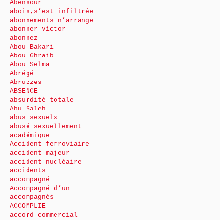
Abensour
abois,s’est infiltrée
abonnements n’arrange
abonner Victor
abonnez
Abou Bakari
Abou Ghraib
Abou Selma
Abrégé
Abruzzes
ABSENCE
absurdité totale
Abu Saleh
abus sexuels
abusé sexuellement
académique
Accident ferroviaire
accident majeur
accident nucléaire
accidents
accompagné
Accompagné d’un
accompagnés
ACCOMPLIE
accord commercial