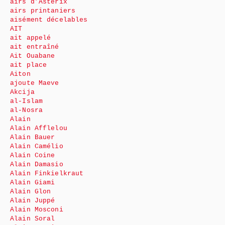
airs d’Astérix
airs printaniers
aisément décelables
AIT
ait appelé
ait entraîné
Ait Ouabane
ait place
Aiton
ajoute Maeve
Akcija
al-Islam
al-Nosra
Alain
Alain Afflelou
Alain Bauer
Alain Camélio
Alain Coine
Alain Damasio
Alain Finkielkraut
Alain Giami
Alain Glon
Alain Juppé
Alain Mosconi
Alain Soral