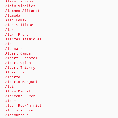
Alain Tarrius
Alain Vidalies
Alamano Alliandi
Alameda
Alan Lomax
Alan Sillitoe
Alarm
Alarm Phone
alarmes sismiques
Alba
Albanais
Albert Camus
Albert Dupontel
Albert Ogien
Albert Thierry
Albertini
Alberto
Alberto Manguel
Albi
Albin Michel
Albrecht Dürer
album
album Rock’n’riot
albums studio
Alchourroun