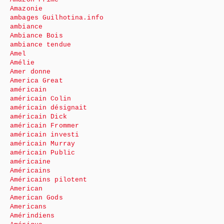
Amazonie
ambages Guilhotina.info
ambiance
Ambiance Bois
ambiance tendue
Amel
Amélie
Amer donne
America Great
américain
américain Colin
américain désignait
américain Dick
américain Frommer
américain investi
américain Murray
américain Public
américaine
Américains
Américains pilotent
American
American Gods
Americans
Amérindiens