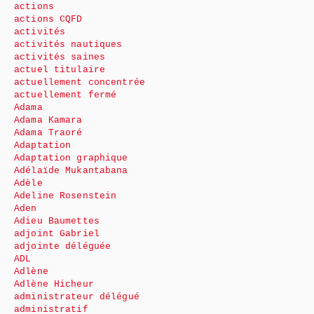
actions
actions CQFD
activités
activités nautiques
activités saines
actuel titulaire
actuellement concentrée
actuellement fermé
Adama
Adama Kamara
Adama Traoré
Adaptation
Adaptation graphique
Adélaïde Mukantabana
Adèle
Adeline Rosenstein
Aden
Adieu Baumettes
adjoint Gabriel
adjointe déléguée
ADL
Adlène
Adlène Hicheur
administrateur délégué
administratif