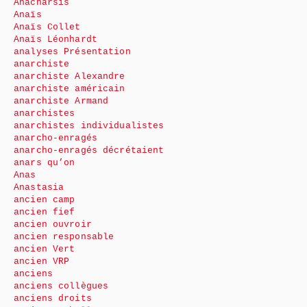
Anacharsis
Anaïs
Anaïs Collet
Anaïs Léonhardt
analyses Présentation
anarchiste
anarchiste Alexandre
anarchiste américain
anarchiste Armand
anarchistes
anarchistes individualistes
anarcho-enragés
anarcho-enragés décrétaient
anars qu’on
Anas
Anastasia
ancien camp
ancien fief
ancien ouvroir
ancien responsable
ancien Vert
ancien VRP
anciens
anciens collègues
anciens droits