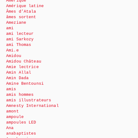
Amérique
Amérique latine
Âmes d’Atala
âmes sortent
Ameziane
ami
ami lecteur
ami Sarkozy
ami Thomas
Ami.e
Amidou
Amidou Château
Amie lectrice
Amin Allal
Amin Dada
Amine Bentounsi
amis
amis hommes
amis illustrateurs
Amnesty International
amont
ampoule
ampoules LED
Ana
anabaptistes