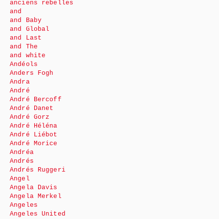
anciens rebelles
and
and Baby
and Global
and Last
and The
and white
Andéols
Anders Fogh
Andra
André
André Bercoff
André Danet
André Gorz
André Héléna
André Liébot
André Morice
Andréa
Andrés
Andrés Ruggeri
Angel
Angela Davis
Angela Merkel
Angeles
Angeles United