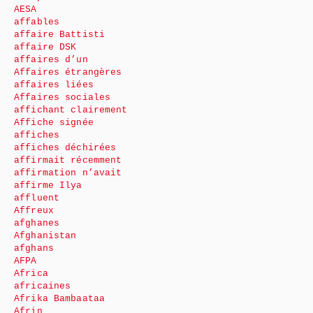
AESA
affables
affaire Battisti
affaire DSK
affaires d’un
Affaires étrangères
affaires liées
Affaires sociales
affichant clairement
Affiche signée
affiches
affiches déchirées
affirmait récemment
affirmation n’avait
affirme Ilya
affluent
Affreux
afghanes
Afghanistan
afghans
AFPA
Africa
africaines
Afrika Bambaataa
Afrin