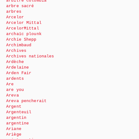
arbitre Colombia
arbre sacré
arbres
Arcelor
Arcelor Mittal
ArcelorMittal
archaïc plounk
Archie Shepp
Archimbaud
Archives
Archives nationales
Ardèche
Ardelaine
Arden Fair
ardents
Are
are you
Areva
Areva pencherait
Argent
Argenteuil
argentin
argentine
Ariane
Ariège