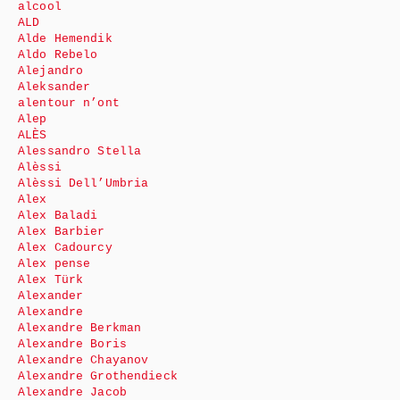
alcool
ALD
Alde Hemendik
Aldo Rebelo
Alejandro
Aleksander
alentour n’ont
Alep
ALÈS
Alessandro Stella
Alèssi
Alèssi Dell’Umbria
Alex
Alex Baladi
Alex Barbier
Alex Cadourcy
Alex pense
Alex Türk
Alexander
Alexandre
Alexandre Berkman
Alexandre Boris
Alexandre Chayanov
Alexandre Grothendieck
Alexandre Jacob