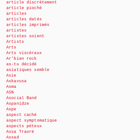
article discrètement
article pioché
articles
articles datés
articles imprimés
artistes
artistes soient
Artists
Arts
Arts viscéraux
Ar’bian rock
as-tu décidé
asiatiques semble
Asie
Askavusa
Asma
ASN
Asocial Band
Aspanidze
Aspe
aspect caché
aspect symptomatique
aspects péteux
Assa Traoré
Assad