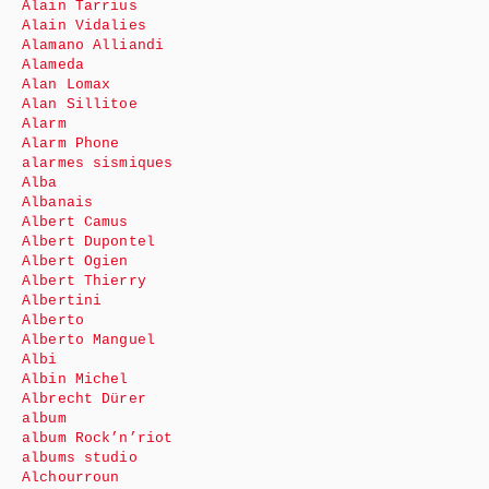
Alain Tarrius
Alain Vidalies
Alamano Alliandi
Alameda
Alan Lomax
Alan Sillitoe
Alarm
Alarm Phone
alarmes sismiques
Alba
Albanais
Albert Camus
Albert Dupontel
Albert Ogien
Albert Thierry
Albertini
Alberto
Alberto Manguel
Albi
Albin Michel
Albrecht Dürer
album
album Rock’n’riot
albums studio
Alchourroun