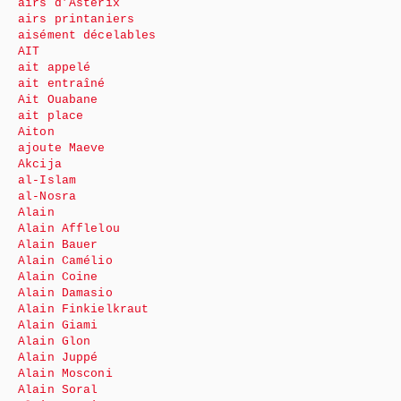
airs d’Astérix
airs printaniers
aisément décelables
AIT
ait appelé
ait entraîné
Ait Ouabane
ait place
Aiton
ajoute Maeve
Akcija
al-Islam
al-Nosra
Alain
Alain Afflelou
Alain Bauer
Alain Camélio
Alain Coine
Alain Damasio
Alain Finkielkraut
Alain Giami
Alain Glon
Alain Juppé
Alain Mosconi
Alain Soral