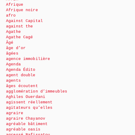
Afrique
Afrique noire
afro
Against Capital
against the
Agathe
Agathe Cagé
Âgé
âge d’or
âgées
agence immobilière
Agenda
Agenda Édito
agent double
agents
âges écoutent
agglomération d’immeubles
Aghiles Ouerdani
agissent réellement
agitateurs qu’elles
agraire
agraire Chayanov
agréable bâtiment
agréable oasis
agressé Nafissatou