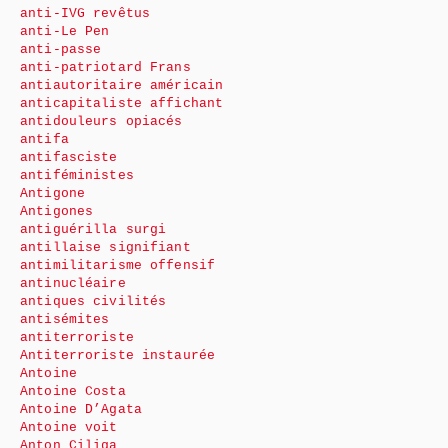
anti-IVG revêtus
anti-Le Pen
anti-passe
anti-patriotard Frans
antiautoritaire américain
anticapitaliste affichant
antidouleurs opiacés
antifa
antifasciste
antiféministes
Antigone
Antigones
antiguérilla surgi
antillaise signifiant
antimilitarisme offensif
antinucléaire
antiques civilités
antisémites
antiterroriste
Antiterroriste instaurée
Antoine
Antoine Costa
Antoine D’Agata
Antoine voit
Anton Ciliga