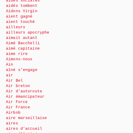
aides sociales
aidés tombent
Aidons Virgin
aient gagné
aient touché
ailleurs
ailleurs apocryphe
aimait autant
Aimé Bacchelli
aimé capitaine
aime rire
Aimons-nous
Ain
aîné s’engage
air
Air Bel
Air breton
Air d’autoroute
Air émancipateur
Air Force
Air France
Airbnb
aire marseillaise
aires
aires d’accueil