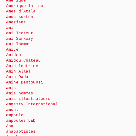
Amérique
Amérique latine
Âmes d’Atala
âmes sortent
Ameziane
ami
ami lecteur
ami Sarkozy
ami Thomas
Ami.e
Amidou
Amidou Château
Amie lectrice
Amin Allal
Amin Dada
Amine Bentounsi
amis
amis hommes
amis illustrateurs
Amnesty International
amont
ampoule
ampoules LED
Ana
anabaptistes