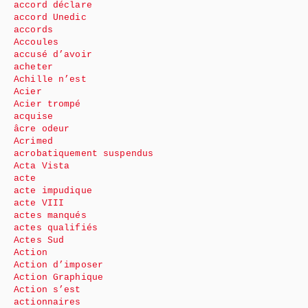
accord déclare
accord Unedic
accords
Accoules
accusé d’avoir
acheter
Achille n’est
Acier
Acier trompé
acquise
âcre odeur
Acrimed
acrobatiquement suspendus
Acta Vista
acte
acte impudique
acte VIII
actes manqués
actes qualifiés
Actes Sud
Action
Action d’imposer
Action Graphique
Action s’est
actionnaires