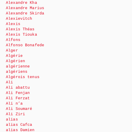
Alexandre Kha
Alexandre Marius
Alexandre Skirda
Alexievitch
Alexis
Alexis Théas
Alexis Tiouka
Alfons
Alfonso Bonafede
Alger
Algérie
Algérien
algérienne
algériens
Algérois tenus
Ali
Ali abattu
Ali Fenjan
Ali Ferzat
Ali n’a
Ali Soumaré
Ali Ziri
alias
alias Cafca
alias Damien