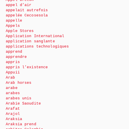
appel d’air
appelait autrefois
appelée Cecosesola
appelle
Appels
Apple Stores
Application International
application sanglante
applications technologiques
apprend
apprendre
appris
appris l’existence
Appuii
Arab
Arab horses
arabe
arabes
arabes unis
Arabie Saoudite
Arafat
Arajol
Araksia
Araksia prend