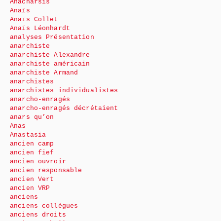
Anacharsis
Anaïs
Anaïs Collet
Anaïs Léonhardt
analyses Présentation
anarchiste
anarchiste Alexandre
anarchiste américain
anarchiste Armand
anarchistes
anarchistes individualistes
anarcho-enragés
anarcho-enragés décrétaient
anars qu’on
Anas
Anastasia
ancien camp
ancien fief
ancien ouvroir
ancien responsable
ancien Vert
ancien VRP
anciens
anciens collègues
anciens droits