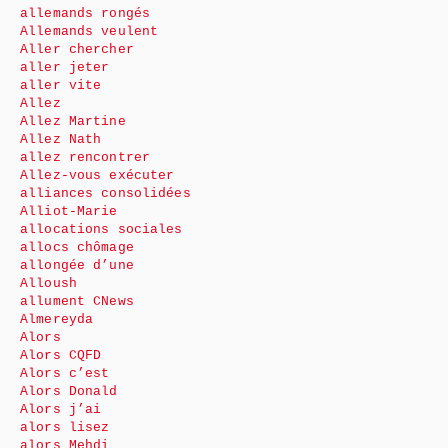
allemands rongés
Allemands veulent
Aller chercher
aller jeter
aller vite
Allez
Allez Martine
Allez Nath
allez rencontrer
Allez-vous exécuter
alliances consolidées
Alliot-Marie
allocations sociales
allocs chômage
allongée d’une
Alloush
allument CNews
Almereyda
Alors
Alors CQFD
Alors c’est
Alors Donald
Alors j’ai
alors lisez
alors Mehdi