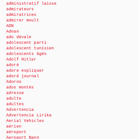
administratif laisse
admirateurs
admiratrices
admirer moult
ADN
Adnan
ado dévale
adolescent parti
adolescent tunisien
adolescents âgés
Adolf Hitler
adoré
adore expliquer
adoré journal
Adorno
ados montés
adresse
adulte
adultes
Advertencia
Advertencia Lirika
Aerial Vehicles
aérien
aéroport
Aeroport Nann