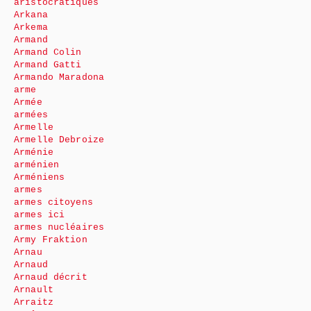
aristocratiques
Arkana
Arkema
Armand
Armand Colin
Armand Gatti
Armando Maradona
arme
Armée
armées
Armelle
Armelle Debroize
Arménie
arménien
Arméniens
armes
armes citoyens
armes ici
armes nucléaires
Army Fraktion
Arnau
Arnaud
Arnaud décrit
Arnault
Arraitz