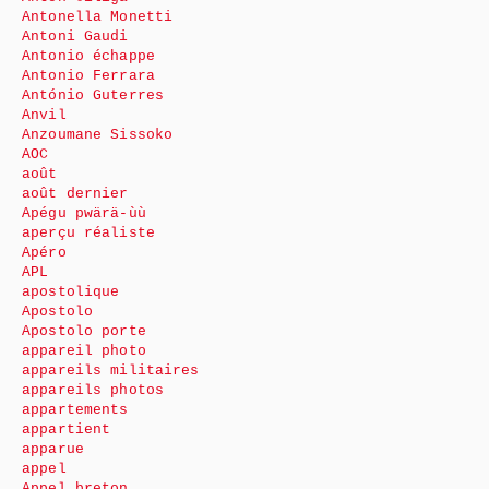
Antonella Monetti
Antoni Gaudi
Antonio échappe
Antonio Ferrara
António Guterres
Anvil
Anzoumane Sissoko
AOC
août
août dernier
Apégu pwärä-ùù
aperçu réaliste
Apéro
APL
apostolique
Apostolo
Apostolo porte
appareil photo
appareils militaires
appareils photos
appartements
appartient
apparue
appel
Appel breton