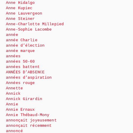
Anne Hidalgo
Anne Kupiec
Anne Lauvergeon
Anne Steiner
Anne-Charlotte Millepied
Anne-Sophie Lacombe
année
année Charlie
année d’élection
année marque
années
années 50-60
années battent
ANNÉES D’ABSENCE
années d’aspiration
Années rouge
Annette
Annick
Annick Girardin
Annie
Annie Ernaux
Annie Thébaud-Mony
annonçait joyeusement
annonçait récemment
annoncé