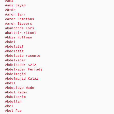
Aami
Aami Sayan
Aaron
Aaron Barr
Aaron Cometbus
Aaron Sievers
abandonné lors
abattoir rituel
Abbie Hoffman
Abdel
Abdelatif
Abdelaziz
Abdelaziz raconte
Abdelkader
Abdelkader Aziz
Abdelkader Ferradj
Abdelmajid
Abdelmajid Kalai
Abdil
Abdoulaye Wade
Abdul Kader
Abdulkarim
Abdullah
Abel
Abel Paz