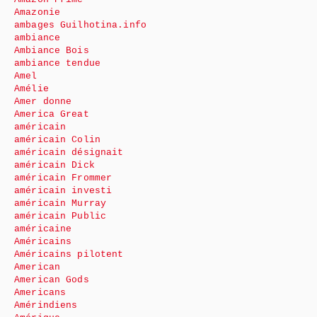
Amazonie
ambages Guilhotina.info
ambiance
Ambiance Bois
ambiance tendue
Amel
Amélie
Amer donne
America Great
américain
américain Colin
américain désignait
américain Dick
américain Frommer
américain investi
américain Murray
américain Public
américaine
Américains
Américains pilotent
American
American Gods
Americans
Amérindiens