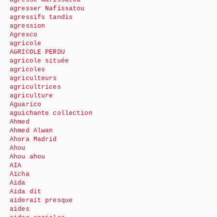
agresser Nafissatou
agressifs tandis
agression
Agrexco
agricole
AGRICOLE PERDU
agricole située
agricoles
agriculteurs
agricultrices
agriculture
Aguarico
aguichante collection
Ahmed
Ahmed Alwan
Ahora Madrid
Ahou
Ahou ahou
AIA
Aïcha
Aida
Aida dit
aiderait presque
aides