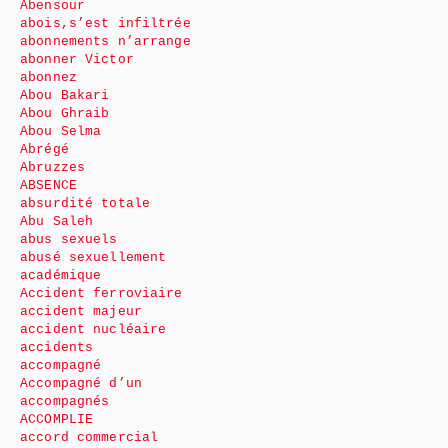
Abensour
abois,s’est infiltrée
abonnements n’arrange
abonner Victor
abonnez
Abou Bakari
Abou Ghraib
Abou Selma
Abrégé
Abruzzes
ABSENCE
absurdité totale
Abu Saleh
abus sexuels
abusé sexuellement
académique
Accident ferroviaire
accident majeur
accident nucléaire
accidents
accompagné
Accompagné d’un
accompagnés
ACCOMPLIE
accord commercial