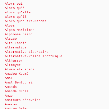
Alors oui
Alors qu’à
alors qu’elle
alors qu’il
Alors qu’outre-Manche
Alpes
Alpes-Maritimes
Alphonse Dianou
Alsace
Alta Tansió
alternative
Alternative Libertaire
Alternative-Police s’offusque
Althusser
Altmeyer
Alwan al-Janabi
Amadou Koumé
Amal
Amal Bentounsi
Amanda
Amanda Cross
Amap
amateurs bénévoles
Amazon
Amazon Prime