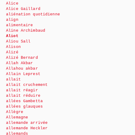
Alice
Alice Gaillard
aliénation quotidienne
align
alimentaire
Aline Archimbaud
Aliot
Aliou Sall
Alison
Alizé
Alizé Bernard
Allah Akbar
Allahou akbar
Allain Leprest
allait
allait cruchement
allait réagir
allait réduire
allées Gambetta
allées glauques
Allègre
Allemagne
allemande arrivée
allemande Heckler
allemands