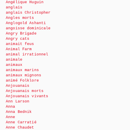
Angélique Huguin
anglais
anglais Christopher
Angles morts
Anglogold Ashanti
angoisse dominicale
Angry Brigade
Angry cats
animait feus
Animal Farm
animal irrationnel
animale
animaux
animaux marins
animaux mignons
animé Folklore
Anjouanais
Anjouanais morts
Anjouanais vivants
Ann Larson
Anna
Anna Bednik
Anne
Anne Carratié
Anne Chaudet