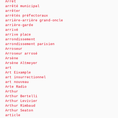
Arrêt
arrêté municipal
arrêter
arrêtés préfectoraux
arrière-arrière grand-oncle
arrière-garde
arrivé
arrive place
arrondissement
arrondissement parisien
Arroseur
Arroseur arrosé
Arsène
Arsène Altmeyer
art
Art Eixample
art insurrectionnel
art nouveau
Arte Radio
Arthur
Arthur Bertelli
Arthur Levivier
Arthur Rimbaud
Arthur Seaton
article