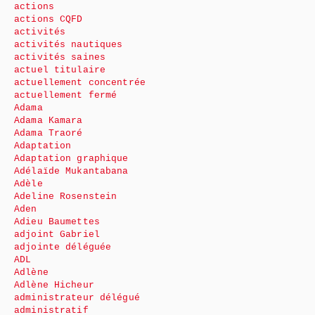
actions
actions CQFD
activités
activités nautiques
activités saines
actuel titulaire
actuellement concentrée
actuellement fermé
Adama
Adama Kamara
Adama Traoré
Adaptation
Adaptation graphique
Adélaïde Mukantabana
Adèle
Adeline Rosenstein
Aden
Adieu Baumettes
adjoint Gabriel
adjointe déléguée
ADL
Adlène
Adlène Hicheur
administrateur délégué
administratif