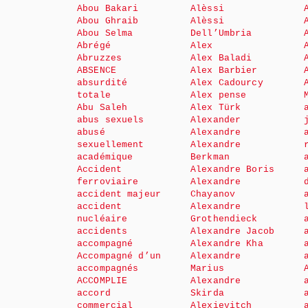
Abou Bakari
Alèssi
Abou Ghraib
Alèssi
Abou Selma
Dell’Umbria
Abrégé
Alex
Abruzzes
Alex Baladi
ABSENCE
Alex Barbier
absurdité
Alex Cadourcy
totale
Alex pense
Abu Saleh
Alex Türk
abus sexuels
Alexander
abusé
Alexandre
sexuellement
Alexandre
académique
Berkman
Accident
Alexandre Boris
ferroviaire
Alexandre
accident majeur
Chayanov
accident
Alexandre
nucléaire
Grothendieck
accidents
Alexandre Jacob
accompagné
Alexandre Kha
Accompagné d’un
Alexandre
accompagnés
Marius
ACCOMPLIE
Alexandre
accord
Skirda
commercial
Alexievitch