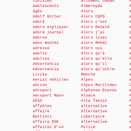
tunisien
allument CNews
adolescents
Almereyda
âgés
Alors
Adolf Hitler
Alors CQFD
adoré
Alors c’est
adore expliquer
Alors Donald
adoré journal
Alors j’ai
Adorno
alors lisez
ados montés
alors Mehdi
adresse
Alors oui
adulte
Alors qu’à
adultes
alors qu’elle
Advertencia
alors qu’il
Advertencia
Alors qu’outre-
Lirika
Manche
Aerial Vehicles
Alpes
aérien
Alpes-Maritimes
aéroport
Alphonse Dianou
Aeroport Nann
Alsace
AESA
Alta Tansió
affables
alternative
affaire
Alternative
Battisti
Libertaire
affaire DSK
Alternative-
affaires d’un
Police