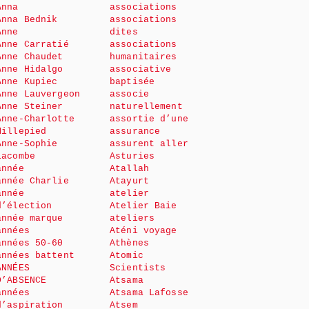
Anna
associations
Anna Bednik
associations
Anne
dites
Anne Carratié
associations
Anne Chaudet
humanitaires
Anne Hidalgo
associative
Anne Kupiec
baptisée
Anne Lauvergeon
associe
Anne Steiner
naturellement
Anne-Charlotte
assortie d’une
Millepied
assurance
Anne-Sophie
assurent aller
Lacombe
Asturies
année
Atallah
année Charlie
Atayurt
année
atelier
d’élection
Atelier Baie
année marque
ateliers
années
Aténi voyage
années 50-60
Athènes
années battent
Atomic
ANNÉES
Scientists
D’ABSENCE
Atsama
années
Atsama Lafosse
d’aspiration
Atsem