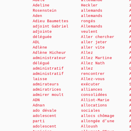
Adèle
allemande
Adeline
Heckler
Rosenstein
allemands
Aden
allemands
Adieu Baumettes
rongés
adjoint Gabriel
Allemands
adjointe
veulent
déléguée
Aller chercher
ADL
aller jeter
Adlène
aller vite
Adlène Hicheur
Allez
administrateur
Allez Martine
délégué
Allez Nath
administratif
allez
administratif
rencontrer
laisse
Allez-vous
admirateurs
exécuter
admiratrices
alliances
admirer moult
consolidées
ADN
Alliot-Marie
Adnan
allocations
ado dévale
sociales
adolescent
allocs chômage
parti
allongée d’une
adolescent
Alloush