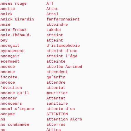
Années rouge
ATT
Annette
Attac
Annick
Attal
Annick Girardin
fanfaronnaient
Annie
atteindre
Annie Ernaux
Lakabe
Annie Thébaud-
atteint
Mony
atteint
annonçait
d’islamophobie
joyeusement
atteint d’une
annonçait
atteint l’âge
récemment
atteinte
annoncé
attelée Acrimed
annonce
attendent
discrète
qu’enfin
annonce
attendre
l’éviction
attentat
annonce qu’il
meurtrier
annoncer
Attentat
annonceurs
sanitaire
annuel s’impose
attente d’un
Anonyme
ATTENTION
ans
attention alors
ans condamnée
atterrés
ans
Attica