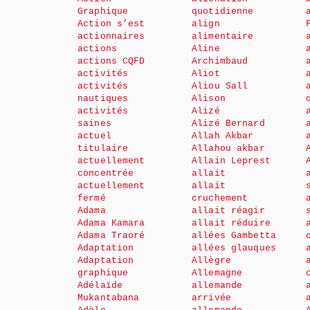
Graphique
quotidienne
Action s’est
align
actionnaires
alimentaire
actions
Aline
actions CQFD
Archimbaud
activités
Aliot
activités
Aliou Sall
nautiques
Alison
activités
Alizé
saines
Alizé Bernard
actuel
Allah Akbar
titulaire
Allahou akbar
actuellement
Allain Leprest
concentrée
allait
actuellement
allait
fermé
cruchement
Adama
allait réagir
Adama Kamara
allait réduire
Adama Traoré
allées Gambetta
Adaptation
allées glauques
Adaptation
Allègre
graphique
Allemagne
Adélaïde
allemande
Mukantabana
arrivée