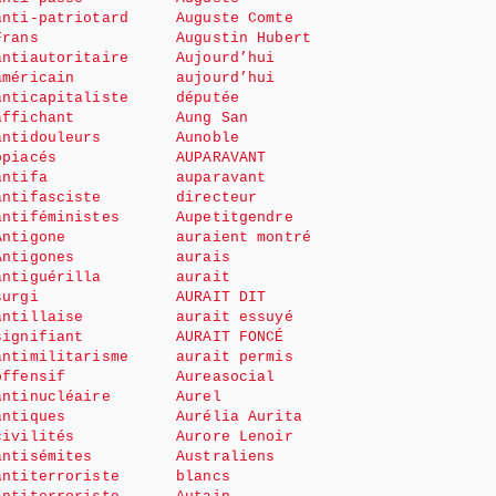
anti-patriotard
Auguste Comte
Frans
Augustin Hubert
antiautoritaire
Aujourd’hui
américain
aujourd’hui
anticapitaliste
députée
affichant
Aung San
antidouleurs
Aunoble
opiacés
AUPARAVANT
antifa
auparavant
antifasciste
directeur
antiféministes
Aupetitgendre
Antigone
auraient montré
Antigones
aurais
antiguérilla
aurait
surgi
AURAIT DIT
antillaise
aurait essuyé
signifiant
AURAIT FONCÉ
antimilitarisme
aurait permis
offensif
Aureasocial
antinucléaire
Aurel
antiques
Aurélia Aurita
civilités
Aurore Lenoir
antisémites
Australiens
antiterroriste
blancs