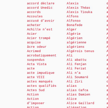
accord déclare
Alexis
accord Unedic
Alexis Théas
accords
Alexis Tiouka
Accoules
Alfons
accusé d’avoir
Alfonso
acheter
Bonafede
Achille n’est
Alger
Acier
Algérie
Acier trompé
Algérien
acquise
algérienne
âcre odeur
algériens
Acrimed
Algérois tenus
acrobatiquement
Ali
suspendus
Ali abattu
Acta Vista
Ali Fenjan
acte
Ali Ferzat
acte impudique
Ali n’a
acte VIII
Ali Soumaré
actes manqués
Ali Ziri
actes qualifiés
alias
Actes Sud
alias Cafca
Action
alias Damien
Action
Alice
d’imposer
Alice Gaillard
Action
aliénation