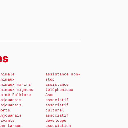
es
animale
assistance non-
animaux
stop
animaux marins
assistance
animaux mignons
téléphonique
animé Folklore
Asso
Anjouanais
associatif
Anjouanais
associatif
morts
culturel
Anjouanais
associatif
vivants
développé
Ann Larson
association