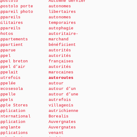
Apostolo
Automne dernier
Apostolo porte
autonomes
appareil photo
libertaires
appareils
autonomes
militaires
temporaires
appareils
autophagie
photos
autoritaire-
appartements
marchand
appartient
bénéficient
apparue
autorités
appel
autorités
Appel breton
françaises
appel d’air
autorités
appelait
marocaines
autrefois
autoroutes
appelée
autour
Cecosesola
autour d’un
appelle
autour d’une
Appels
autrefois
Apple Stores
villageois
Application
autrichienne
International
Borealis
application
Auvergnates
sanglante
Auvergnates
applications
venant