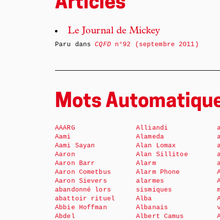
Articles
Le Journal de Mickey
Paru dans
CQFD
n°92 (septembre 2011)
Mots Automatiqu
AAARG
Alliandi
Aami
Alameda
Aami Sayan
Alan Lomax
Aaron
Alan Sillitoe
Aaron Barr
Alarm
Aaron Cometbus
Alarm Phone
Aaron Sievers
alarmes
abandonné lors
sismiques
abattoir rituel
Alba
Abbie Hoffman
Albanais
Abdel
Albert Camus