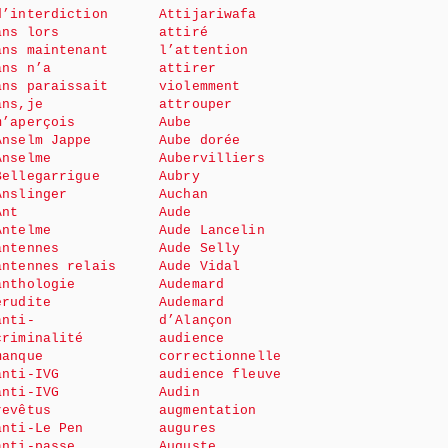
d’interdiction
Attijariwafa
ans lors
attiré
ans maintenant
l’attention
ans n’a
attirer
ans paraissait
violemment
ans,je
attrouper
m’aperçois
Aube
Anselm Jappe
Aube dorée
Anselme
Aubervilliers
Bellegarrigue
Aubry
Anslinger
Auchan
Ant
Aude
Antelme
Aude Lancelin
antennes
Aude Selly
antennes relais
Aude Vidal
anthologie
Audemard
érudite
Audemard
anti-
d’Alançon
criminalité
audience
manque
correctionnelle
anti-IVG
audience fleuve
anti-IVG
Audin
revêtus
augmentation
anti-Le Pen
augures
anti-passe
Auguste