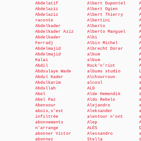
Abdelatif
Albert Dupontel
Abdelaziz
Albert Ogien
Abdelaziz
Albert Thierry
raconte
Albertini
Abdelkader
Alberto
Abdelkader Aziz
Alberto Manguel
Abdelkader
Albi
Ferradj
Albin Michel
Abdelmajid
Albrecht Dürer
Abdelmajid
album
Kalai
album
Abdil
Rock’n’riot
Abdoulaye Wade
albums studio
Abdul Kader
Alchourroun
Abdulkarim
alcool
Abdullah
ALD
Abel
Alde Hemendik
Abel Paz
Aldo Rebelo
Abensour
Alejandro
abois,s’est
Aleksander
infiltrée
alentour n’ont
abonnements
Alep
n’arrange
ALÈS
abonner Victor
Alessandro
abonnez
Stella