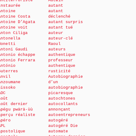
Antiterroriste
Autain
instaurée
autant
Antoine
autant
Antoine Costa
déclenché
Antoine D’Agata
autant surpris
Antoine voit
autant tué
Anton Ciliga
auteur
Antonella
auteur-clé
Monetti
Raoul
Antoni Gaudi
auteurs
Antonio échappe
authentique
Antonio Ferrara
professeur
António
authentique
Guterres
rusticité
Anvil
Autobiographie
Anzoumane
d’un
Sissoko
autobiographie
AOC
picaresque
août
autochtones
août dernier
autocollants
Apégu pwärä-ùù
annonçant
aperçu réaliste
autoentrepreneurs
Apéro
autogéré
APL
autogéré Die
apostolique
automate