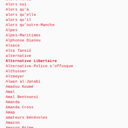
Alors oui
Alors qu’à
alors qu’elle
alors qu’il
Alors qu’outre-Manche
Alpes
Alpes-Maritimes
Alphonse Dianou
Alsace
Alta Tansió
alternative
Alternative Libertaire
Alternative-Police s’offusque
Althusser
Altmeyer
Alwan al-Janabi
Amadou Koumé
Amal
Amal Bentounsi
Amanda
Amanda Cross
Amap
amateurs bénévoles
Amazon
Amazon Prime