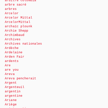
arbitre Colombia
arbre sacré
arbres
Arcelor
Arcelor Mittal
ArcelorMittal
archaïc plounk
Archie Shepp
Archimbaud
Archives
Archives nationales
Ardèche
Ardelaine
Arden Fair
ardents
Are
are you
Areva
Areva pencherait
Argent
Argenteuil
argentin
argentine
Ariane
Ariège