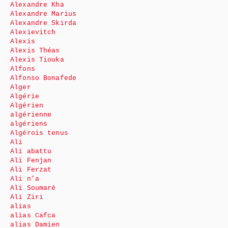
Alexandre Kha
Alexandre Marius
Alexandre Skirda
Alexievitch
Alexis
Alexis Théas
Alexis Tiouka
Alfons
Alfonso Bonafede
Alger
Algérie
Algérien
algérienne
algériens
Algérois tenus
Ali
Ali abattu
Ali Fenjan
Ali Ferzat
Ali n’a
Ali Soumaré
Ali Ziri
alias
alias Cafca
alias Damien