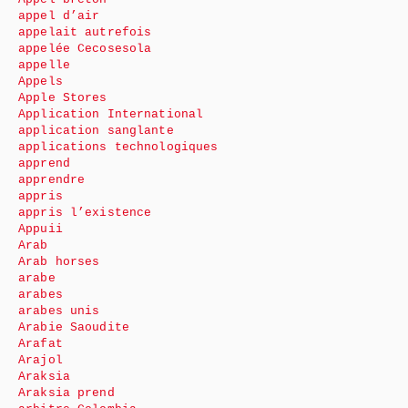
appel d’air
appelait autrefois
appelée Cecosesola
appelle
Appels
Apple Stores
Application International
application sanglante
applications technologiques
apprend
apprendre
appris
appris l’existence
Appuii
Arab
Arab horses
arabe
arabes
arabes unis
Arabie Saoudite
Arafat
Arajol
Araksia
Araksia prend