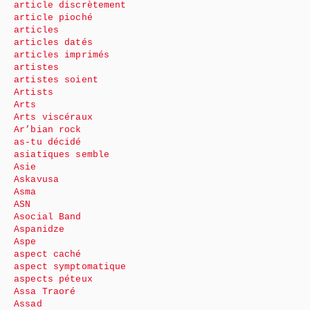
article discrètement
article pioché
articles
articles datés
articles imprimés
artistes
artistes soient
Artists
Arts
Arts viscéraux
Ar’bian rock
as-tu décidé
asiatiques semble
Asie
Askavusa
Asma
ASN
Asocial Band
Aspanidze
Aspe
aspect caché
aspect symptomatique
aspects péteux
Assa Traoré
Assad