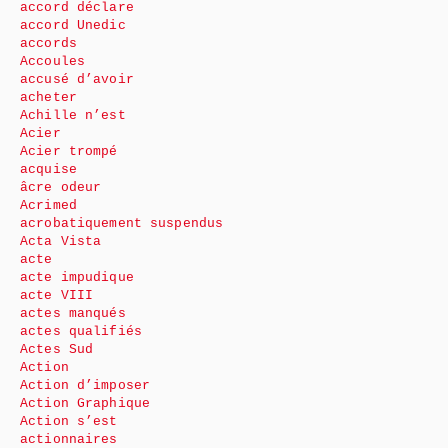
accord déclare
accord Unedic
accords
Accoules
accusé d’avoir
acheter
Achille n’est
Acier
Acier trompé
acquise
âcre odeur
Acrimed
acrobatiquement suspendus
Acta Vista
acte
acte impudique
acte VIII
actes manqués
actes qualifiés
Actes Sud
Action
Action d’imposer
Action Graphique
Action s’est
actionnaires