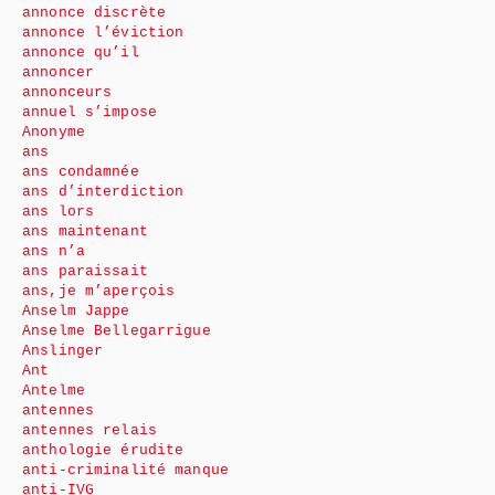
annonce discrète
annonce l’éviction
annonce qu’il
annoncer
annonceurs
annuel s’impose
Anonyme
ans
ans condamnée
ans d’interdiction
ans lors
ans maintenant
ans n’a
ans paraissait
ans,je m’aperçois
Anselm Jappe
Anselme Bellegarrigue
Anslinger
Ant
Antelme
antennes
antennes relais
anthologie érudite
anti-criminalité manque
anti-IVG