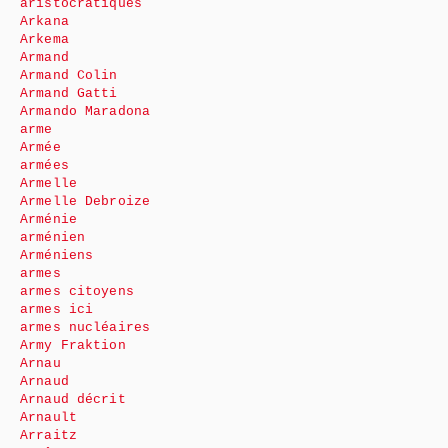
aristocratiques
Arkana
Arkema
Armand
Armand Colin
Armand Gatti
Armando Maradona
arme
Armée
armées
Armelle
Armelle Debroize
Arménie
arménien
Arméniens
armes
armes citoyens
armes ici
armes nucléaires
Army Fraktion
Arnau
Arnaud
Arnaud décrit
Arnault
Arraitz