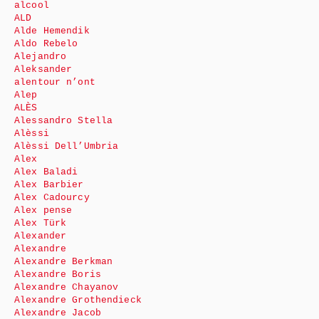
alcool
ALD
Alde Hemendik
Aldo Rebelo
Alejandro
Aleksander
alentour n’ont
Alep
ALÈS
Alessandro Stella
Alèssi
Alèssi Dell’Umbria
Alex
Alex Baladi
Alex Barbier
Alex Cadourcy
Alex pense
Alex Türk
Alexander
Alexandre
Alexandre Berkman
Alexandre Boris
Alexandre Chayanov
Alexandre Grothendieck
Alexandre Jacob