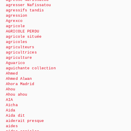
agresser Nafissatou
agressifs tandis
agression
Agrexco
agricole
AGRICOLE PERDU
agricole située
agricoles
agriculteurs
agricultrices
agriculture
Aguarico
aguichante collection
Ahmed
Ahmed Alwan
Ahora Madrid
Ahou
Ahou ahou
AIA
Aïcha
Aida
Aida dit
aiderait presque
aides