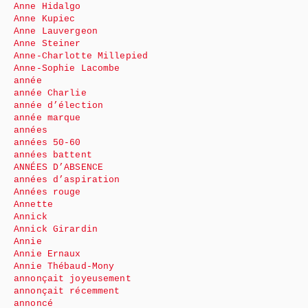
Anne Hidalgo
Anne Kupiec
Anne Lauvergeon
Anne Steiner
Anne-Charlotte Millepied
Anne-Sophie Lacombe
année
année Charlie
année d’élection
année marque
années
années 50-60
années battent
ANNÉES D’ABSENCE
années d’aspiration
Années rouge
Annette
Annick
Annick Girardin
Annie
Annie Ernaux
Annie Thébaud-Mony
annonçait joyeusement
annonçait récemment
annoncé