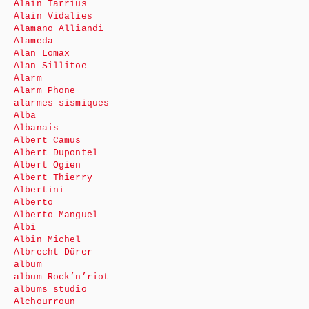
Alain Tarrius
Alain Vidalies
Alamano Alliandi
Alameda
Alan Lomax
Alan Sillitoe
Alarm
Alarm Phone
alarmes sismiques
Alba
Albanais
Albert Camus
Albert Dupontel
Albert Ogien
Albert Thierry
Albertini
Alberto
Alberto Manguel
Albi
Albin Michel
Albrecht Dürer
album
album Rock’n’riot
albums studio
Alchourroun