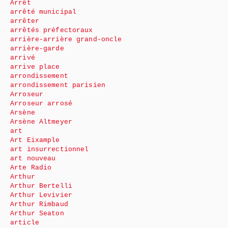
Arrêt
arrêté municipal
arrêter
arrêtés préfectoraux
arrière-arrière grand-oncle
arrière-garde
arrivé
arrive place
arrondissement
arrondissement parisien
Arroseur
Arroseur arrosé
Arsène
Arsène Altmeyer
art
Art Eixample
art insurrectionnel
art nouveau
Arte Radio
Arthur
Arthur Bertelli
Arthur Levivier
Arthur Rimbaud
Arthur Seaton
article