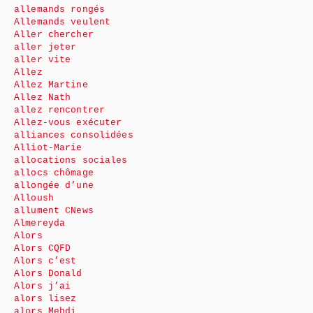
allemands rongés
Allemands veulent
Aller chercher
aller jeter
aller vite
Allez
Allez Martine
Allez Nath
allez rencontrer
Allez-vous exécuter
alliances consolidées
Alliot-Marie
allocations sociales
allocs chômage
allongée d’une
Alloush
allument CNews
Almereyda
Alors
Alors CQFD
Alors c’est
Alors Donald
Alors j’ai
alors lisez
alors Mehdi