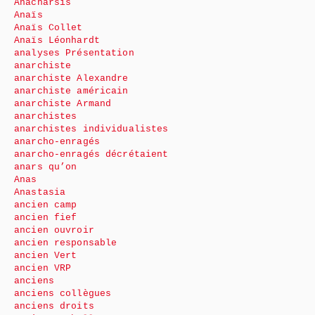
Anacharsis
Anaïs
Anaïs Collet
Anaïs Léonhardt
analyses Présentation
anarchiste
anarchiste Alexandre
anarchiste américain
anarchiste Armand
anarchistes
anarchistes individualistes
anarcho-enragés
anarcho-enragés décrétaient
anars qu’on
Anas
Anastasia
ancien camp
ancien fief
ancien ouvroir
ancien responsable
ancien Vert
ancien VRP
anciens
anciens collègues
anciens droits