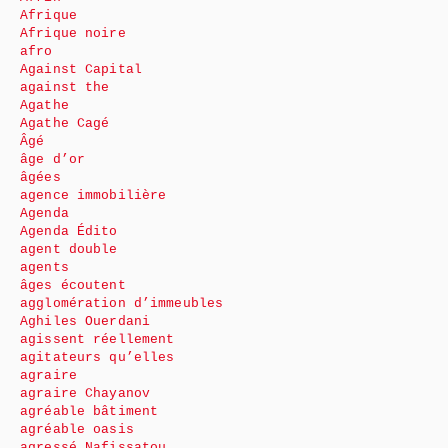
Afrique
Afrique noire
afro
Against Capital
against the
Agathe
Agathe Cagé
Âgé
âge d’or
âgées
agence immobilière
Agenda
Agenda Édito
agent double
agents
âges écoutent
agglomération d’immeubles
Aghiles Ouerdani
agissent réellement
agitateurs qu’elles
agraire
agraire Chayanov
agréable bâtiment
agréable oasis
agressé Nafissatou