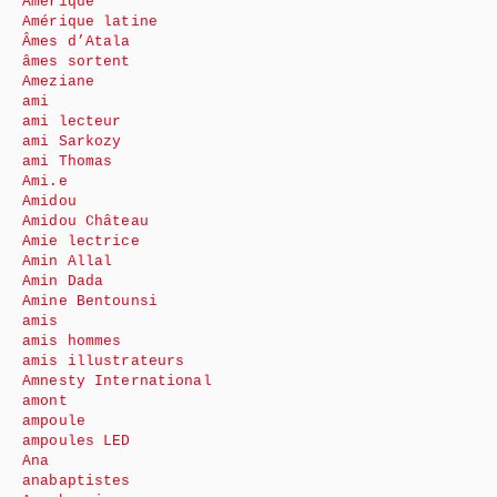
Amérique
Amérique latine
Âmes d’Atala
âmes sortent
Ameziane
ami
ami lecteur
ami Sarkozy
ami Thomas
Ami.e
Amidou
Amidou Château
Amie lectrice
Amin Allal
Amin Dada
Amine Bentounsi
amis
amis hommes
amis illustrateurs
Amnesty International
amont
ampoule
ampoules LED
Ana
anabaptistes