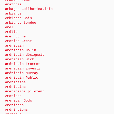
Amazonie
ambages Guilhotina.info
ambiance
Ambiance Bois
ambiance tendue
Amel
Amélie
Amer donne
America Great
américain
américain Colin
américain désignait
américain Dick
américain Frommer
américain investi
américain Murray
américain Public
américaine
Américains
Américains pilotent
American
American Gods
Americans
Amérindiens