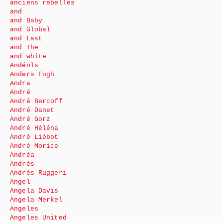
anciens rebelles
and
and Baby
and Global
and Last
and The
and white
Andéols
Anders Fogh
Andra
André
André Bercoff
André Danet
André Gorz
André Héléna
André Liébot
André Morice
Andréa
Andrés
Andrés Ruggeri
Angel
Angela Davis
Angela Merkel
Angeles
Angeles United