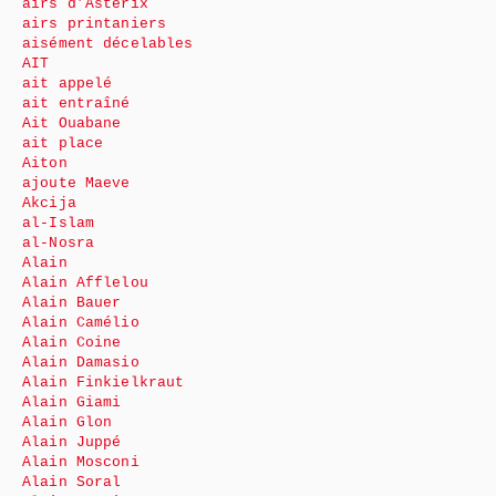
airs d’Astérix
airs printaniers
aisément décelables
AIT
ait appelé
ait entraîné
Ait Ouabane
ait place
Aiton
ajoute Maeve
Akcija
al-Islam
al-Nosra
Alain
Alain Afflelou
Alain Bauer
Alain Camélio
Alain Coine
Alain Damasio
Alain Finkielkraut
Alain Giami
Alain Glon
Alain Juppé
Alain Mosconi
Alain Soral