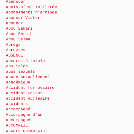
Abensour
abois,s’est infiltrée
abonnements n’arrange
abonner Victor
abonnez
Abou Bakari
Abou Ghraib
Abou Selma
Abrégé
Abruzzes
ABSENCE
absurdité totale
Abu Saleh
abus sexuels
abusé sexuellement
académique
Accident ferroviaire
accident majeur
accident nucléaire
accidents
accompagné
Accompagné d’un
accompagnés
ACCOMPLIE
accord commercial