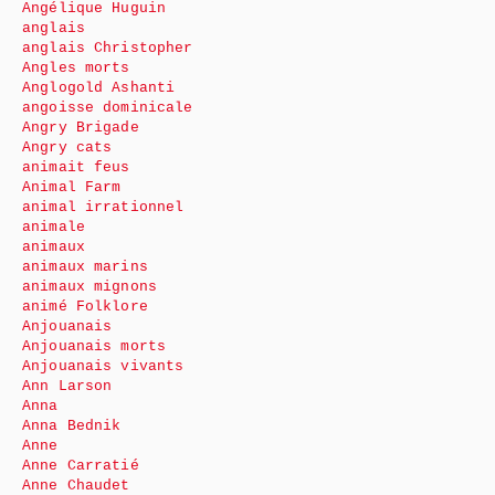
Angélique Huguin
anglais
anglais Christopher
Angles morts
Anglogold Ashanti
angoisse dominicale
Angry Brigade
Angry cats
animait feus
Animal Farm
animal irrationnel
animale
animaux
animaux marins
animaux mignons
animé Folklore
Anjouanais
Anjouanais morts
Anjouanais vivants
Ann Larson
Anna
Anna Bednik
Anne
Anne Carratié
Anne Chaudet