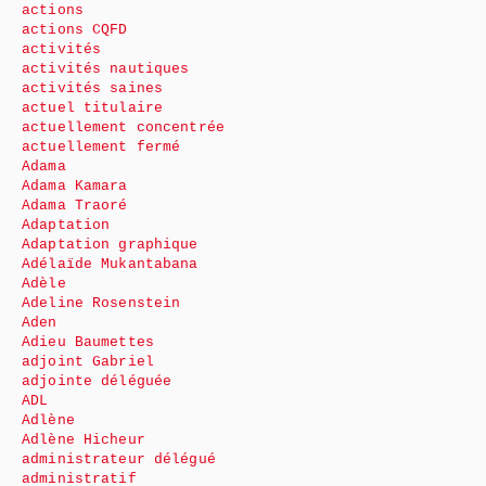
actions
actions CQFD
activités
activités nautiques
activités saines
actuel titulaire
actuellement concentrée
actuellement fermé
Adama
Adama Kamara
Adama Traoré
Adaptation
Adaptation graphique
Adélaïde Mukantabana
Adèle
Adeline Rosenstein
Aden
Adieu Baumettes
adjoint Gabriel
adjointe déléguée
ADL
Adlène
Adlène Hicheur
administrateur délégué
administratif