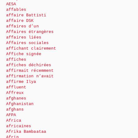
AESA
affables
affaire Battisti
affaire DSK
affaires d’un
Affaires étrangères
affaires liées
Affaires sociales
affichant clairement
Affiche signée
affiches
affiches déchirées
affirmait récemment
affirmation n’avait
affirme Ilya
affluent
Affreux
afghanes
Afghanistan
afghans
AFPA
Africa
africaines
Afrika Bambaataa
Afrin