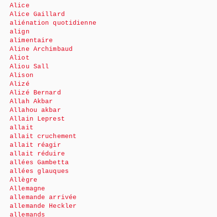
Alice
Alice Gaillard
aliénation quotidienne
align
alimentaire
Aline Archimbaud
Aliot
Aliou Sall
Alison
Alizé
Alizé Bernard
Allah Akbar
Allahou akbar
Allain Leprest
allait
allait cruchement
allait réagir
allait réduire
allées Gambetta
allées glauques
Allègre
Allemagne
allemande arrivée
allemande Heckler
allemands