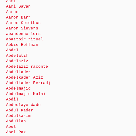
Aami
Aami Sayan
Aaron
Aaron Barr
Aaron Cometbus
Aaron Sievers
abandonné lors
abattoir rituel
Abbie Hoffman
Abdel
Abdelatif
Abdelaziz
Abdelaziz raconte
Abdelkader
Abdelkader Aziz
Abdelkader Ferradj
Abdelmajid
Abdelmajid Kalai
Abdil
Abdoulaye Wade
Abdul Kader
Abdulkarim
Abdullah
Abel
Abel Paz