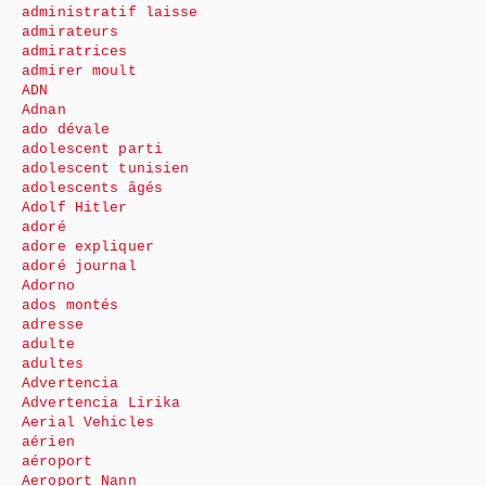
administratif laisse
admirateurs
admiratrices
admirer moult
ADN
Adnan
ado dévale
adolescent parti
adolescent tunisien
adolescents âgés
Adolf Hitler
adoré
adore expliquer
adoré journal
Adorno
ados montés
adresse
adulte
adultes
Advertencia
Advertencia Lirika
Aerial Vehicles
aérien
aéroport
Aeroport Nann