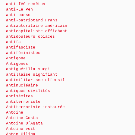
anti-IVG revêtus
anti-Le Pen
anti-passe
anti-patriotard Frans
antiautoritaire américain
anticapitaliste affichant
antidouleurs opiacés
antifa
antifasciste
antiféministes
Antigone
Antigones
antiguérilla surgi
antillaise signifiant
antimilitarisme offensif
antinucléaire
antiques civilités
antisémites
antiterroriste
Antiterroriste instaurée
Antoine
Antoine Costa
Antoine D’Agata
Antoine voit
Anton Ciliga