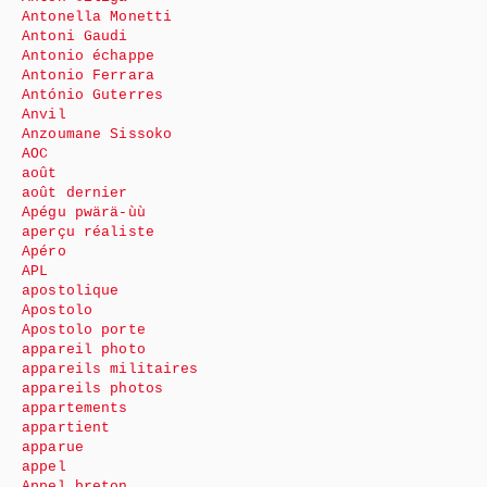
Antonella Monetti
Antoni Gaudi
Antonio échappe
Antonio Ferrara
António Guterres
Anvil
Anzoumane Sissoko
AOC
août
août dernier
Apégu pwärä-ùù
aperçu réaliste
Apéro
APL
apostolique
Apostolo
Apostolo porte
appareil photo
appareils militaires
appareils photos
appartements
appartient
apparue
appel
Appel breton