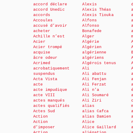
accord déclare
Alexis
accord Unedic
Alexis Théas
accords
Alexis Tiouka
Accoules
Alfons
accusé d’avoir
Alfonso
acheter
Bonafede
Achille n’est
Alger
Acier
Algérie
Acier trompé
Algérien
acquise
algérienne
âcre odeur
algériens
Acrimed
Algérois tenus
acrobatiquement
Ali
suspendus
Ali abattu
Acta Vista
Ali Fenjan
acte
Ali Ferzat
acte impudique
Ali n’a
acte VIII
Ali Soumaré
actes manqués
Ali Ziri
actes qualifiés
alias
Actes Sud
alias Cafca
Action
alias Damien
Action
Alice
d’imposer
Alice Gaillard
Action
aliénation