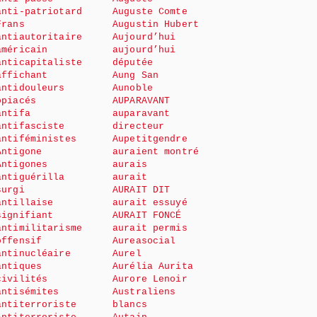
anti-patriotard
Auguste Comte
Frans
Augustin Hubert
antiautoritaire
Aujourd’hui
américain
aujourd’hui
anticapitaliste
députée
affichant
Aung San
antidouleurs
Aunoble
opiacés
AUPARAVANT
antifa
auparavant
antifasciste
directeur
antiféministes
Aupetitgendre
Antigone
auraient montré
Antigones
aurais
antiguérilla
aurait
surgi
AURAIT DIT
antillaise
aurait essuyé
signifiant
AURAIT FONCÉ
antimilitarisme
aurait permis
offensif
Aureasocial
antinucléaire
Aurel
antiques
Aurélia Aurita
civilités
Aurore Lenoir
antisémites
Australiens
antiterroriste
blancs