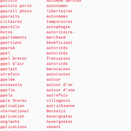
Apostolo
Automne dernier
Apostolo porte
autonomes
appareil photo
libertaires
appareils
autonomes
militaires
temporaires
appareils
autophagie
photos
autoritaire-
appartements
marchand
appartient
bénéficient
apparue
autorités
appel
autorités
Appel breton
françaises
appel d’air
autorités
appelait
marocaines
autrefois
autoroutes
appelée
autour
Cecosesola
autour d’un
appelle
autour d’une
Appels
autrefois
Apple Stores
villageois
Application
autrichienne
International
Borealis
application
Auvergnates
sanglante
Auvergnates
applications
venant