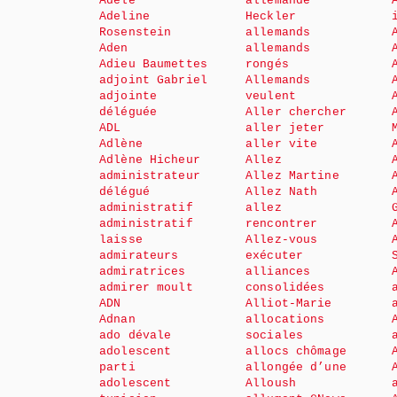
Adèle
allemande
Adeline
Heckler
Rosenstein
allemands
Aden
allemands
Adieu Baumettes
rongés
adjoint Gabriel
Allemands
adjointe
veulent
déléguée
Aller chercher
ADL
aller jeter
Adlène
aller vite
Adlène Hicheur
Allez
administrateur
Allez Martine
délégué
Allez Nath
administratif
allez
administratif
rencontrer
laisse
Allez-vous
admirateurs
exécuter
admiratrices
alliances
admirer moult
consolidées
ADN
Alliot-Marie
Adnan
allocations
ado dévale
sociales
adolescent
allocs chômage
parti
allongée d’une
adolescent
Alloush