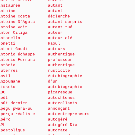
Antiterroriste
Autain
instaurée
autant
Antoine
autant
Antoine Costa
déclenché
Antoine D’Agata
autant surpris
Antoine voit
autant tué
Anton Ciliga
auteur
Antonella
auteur-clé
Monetti
Raoul
Antoni Gaudi
auteurs
Antonio échappe
authentique
Antonio Ferrara
professeur
António
authentique
Guterres
rusticité
Anvil
Autobiographie
Anzoumane
d’un
Sissoko
autobiographie
AOC
picaresque
août
autochtones
août dernier
autocollants
Apégu pwärä-ùù
annonçant
aperçu réaliste
autoentrepreneurs
Apéro
autogéré
APL
autogéré Die
apostolique
automate