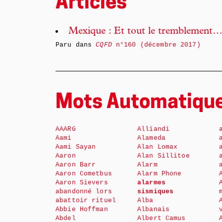
Articles
Mexique : Et tout le tremblement
Paru dans
CQFD
n°160 (décembre 2017)
Mots Automatiqu
AAARG
Alliandi
Aami
Alameda
Aami Sayan
Alan Lomax
Aaron
Alan Sillitoe
Aaron Barr
Alarm
Aaron Cometbus
Alarm Phone
Aaron Sievers
alarmes
abandonné lors
sismiques
abattoir rituel
Alba
Abbie Hoffman
Albanais
Abdel
Albert Camus