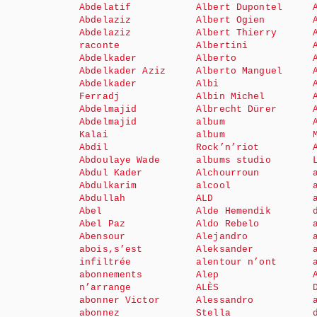
Abdelatif
Albert Dupontel
Abdelaziz
Albert Ogien
Abdelaziz
Albert Thierry
raconte
Albertini
Abdelkader
Alberto
Abdelkader Aziz
Alberto Manguel
Abdelkader
Albi
Ferradj
Albin Michel
Abdelmajid
Albrecht Dürer
Abdelmajid
album
Kalai
album
Abdil
Rock’n’riot
Abdoulaye Wade
albums studio
Abdul Kader
Alchourroun
Abdulkarim
alcool
Abdullah
ALD
Abel
Alde Hemendik
Abel Paz
Aldo Rebelo
Abensour
Alejandro
abois,s’est
Aleksander
infiltrée
alentour n’ont
abonnements
Alep
n’arrange
ALÈS
abonner Victor
Alessandro
abonnez
Stella