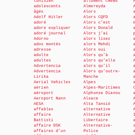
tunisien
allument CNews
adolescents
Almereyda
âgés
Alors
Adolf Hitler
Alors CQFD
adoré
Alors c’est
adore expliquer
Alors Donald
adoré journal
Alors j’ai
Adorno
alors lisez
ados montés
alors Mehdi
adresse
Alors oui
adulte
Alors qu’à
adultes
alors qu’elle
Advertencia
alors qu’il
Advertencia
Alors qu’outre-
Lirika
Manche
Aerial Vehicles
Alpes
aérien
Alpes-Maritimes
aéroport
Alphonse Dianou
Aeroport Nann
Alsace
AESA
Alta Tansió
affables
alternative
affaire
Alternative
Battisti
Libertaire
affaire DSK
Alternative-
affaires d’un
Police