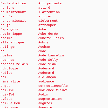
d’interdiction
Attijariwafa
ans lors
attiré
ans maintenant
l’attention
ans n’a
attirer
ans paraissait
violemment
ans,je
attrouper
m’aperçois
Aube
Anselm Jappe
Aube dorée
Anselme
Aubervilliers
Bellegarrigue
Aubry
Anslinger
Auchan
Ant
Aude
Antelme
Aude Lancelin
antennes
Aude Selly
antennes relais
Aude Vidal
anthologie
Audemard
érudite
Audemard
anti-
d’Alançon
criminalité
audience
manque
correctionnelle
anti-IVG
audience fleuve
anti-IVG
Audin
revêtus
augmentation
anti-Le Pen
augures
anti-passe
Auguste