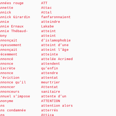
Années rouge
ATT
Annette
Attac
Annick
Attal
Annick Girardin
fanfaronnaient
Annie
atteindre
Annie Ernaux
Lakabe
Annie Thébaud-
atteint
Mony
atteint
annonçait
d’islamophobie
joyeusement
atteint d’une
annonçait
atteint l’âge
récemment
atteinte
annoncé
attelée Acrimed
annonce
attendent
discrète
qu’enfin
annonce
attendre
l’éviction
attentat
annonce qu’il
meurtrier
annoncer
Attentat
annonceurs
sanitaire
annuel s’impose
attente d’un
Anonyme
ATTENTION
ans
attention alors
ans condamnée
atterrés
ans
Attica