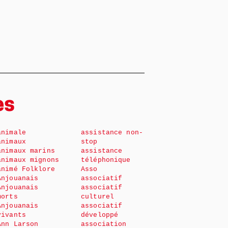
…
es
animale
assistance non-
animaux
stop
animaux marins
assistance
animaux mignons
téléphonique
animé Folklore
Asso
Anjouanais
associatif
Anjouanais
associatif
morts
culturel
Anjouanais
associatif
vivants
développé
Ann Larson
association