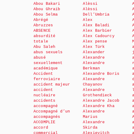
Abou Bakari
Alèssi
Abou Ghraib
Alèssi
Abou Selma
Dell’Umbria
Abrégé
Alex
Abruzzes
Alex Baladi
ABSENCE
Alex Barbier
absurdité
Alex Cadourcy
totale
Alex pense
Abu Saleh
Alex Türk
abus sexuels
Alexander
abusé
Alexandre
sexuellement
Alexandre
académique
Berkman
Accident
Alexandre Boris
ferroviaire
Alexandre
accident majeur
Chayanov
accident
Alexandre
nucléaire
Grothendieck
accidents
Alexandre Jacob
accompagné
Alexandre Kha
Accompagné d’un
Alexandre
accompagnés
Marius
ACCOMPLIE
Alexandre
accord
Skirda
commercial
Alexievitch