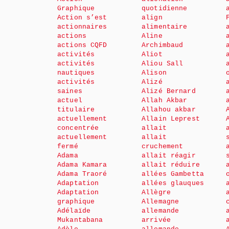
Graphique
quotidienne
Action s’est
align
actionnaires
alimentaire
actions
Aline
actions CQFD
Archimbaud
activités
Aliot
activités
Aliou Sall
nautiques
Alison
activités
Alizé
saines
Alizé Bernard
actuel
Allah Akbar
titulaire
Allahou akbar
actuellement
Allain Leprest
concentrée
allait
actuellement
allait
fermé
cruchement
Adama
allait réagir
Adama Kamara
allait réduire
Adama Traoré
allées Gambetta
Adaptation
allées glauques
Adaptation
Allègre
graphique
Allemagne
Adélaïde
allemande
Mukantabana
arrivée