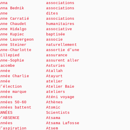
Anna
associations
Anna Bednik
associations
Anne
dites
Anne Carratié
associations
Anne Chaudet
humanitaires
Anne Hidalgo
associative
Anne Kupiec
baptisée
Anne Lauvergeon
associe
Anne Steiner
naturellement
Anne-Charlotte
assortie d’une
Millepied
assurance
Anne-Sophie
assurent aller
Lacombe
Asturies
année
Atallah
année Charlie
Atayurt
année
atelier
d’élection
Atelier Baie
année marque
ateliers
années
Aténi voyage
années 50-60
Athènes
années battent
Atomic
ANNÉES
Scientists
D’ABSENCE
Atsama
années
Atsama Lafosse
d’aspiration
Atsem