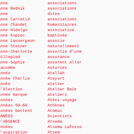
Anna
associations
Anna Bednik
associations
Anne
dites
Anne Carratié
associations
Anne Chaudet
humanitaires
Anne Hidalgo
associative
Anne Kupiec
baptisée
Anne Lauvergeon
associe
Anne Steiner
naturellement
Anne-Charlotte
assortie d’une
Millepied
assurance
Anne-Sophie
assurent aller
Lacombe
Asturies
année
Atallah
année Charlie
Atayurt
année
atelier
d’élection
Atelier Baie
année marque
ateliers
années
Aténi voyage
années 50-60
Athènes
années battent
Atomic
ANNÉES
Scientists
D’ABSENCE
Atsama
années
Atsama Lafosse
d’aspiration
Atsem