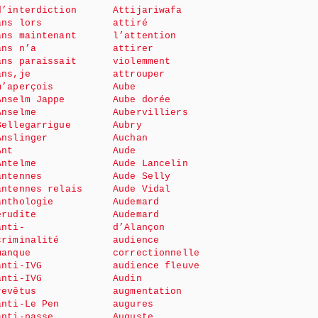
d’interdiction
Attijariwafa
ans lors
attiré
ans maintenant
l’attention
ans n’a
attirer
ans paraissait
violemment
ans,je
attrouper
m’aperçois
Aube
Anselm Jappe
Aube dorée
Anselme
Aubervilliers
Bellegarrigue
Aubry
Anslinger
Auchan
Ant
Aude
Antelme
Aude Lancelin
antennes
Aude Selly
antennes relais
Aude Vidal
anthologie
Audemard
érudite
Audemard
anti-
d’Alançon
criminalité
audience
manque
correctionnelle
anti-IVG
audience fleuve
anti-IVG
Audin
revêtus
augmentation
anti-Le Pen
augures
anti-passe
Auguste