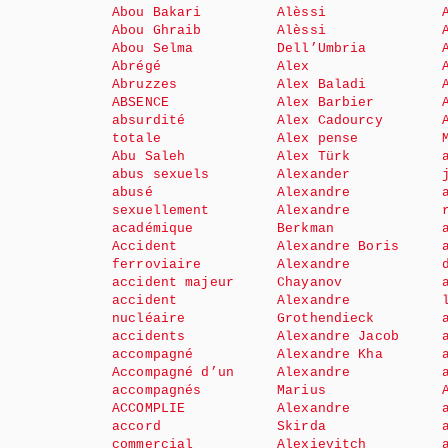
Abou Bakari
Alèssi
Abou Ghraib
Alèssi
Abou Selma
Dell’Umbria
Abrégé
Alex
Abruzzes
Alex Baladi
ABSENCE
Alex Barbier
absurdité
Alex Cadourcy
totale
Alex pense
Abu Saleh
Alex Türk
abus sexuels
Alexander
abusé
Alexandre
sexuellement
Alexandre
académique
Berkman
Accident
Alexandre Boris
ferroviaire
Alexandre
accident majeur
Chayanov
accident
Alexandre
nucléaire
Grothendieck
accidents
Alexandre Jacob
accompagné
Alexandre Kha
Accompagné d’un
Alexandre
accompagnés
Marius
ACCOMPLIE
Alexandre
accord
Skirda
commercial
Alexievitch