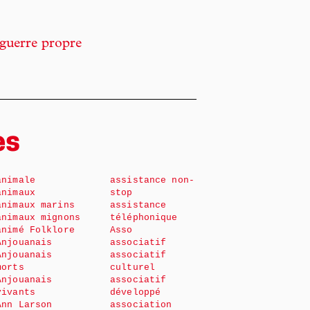
 guerre propre
es
animale
assistance non-
animaux
stop
animaux marins
assistance
animaux mignons
téléphonique
animé Folklore
Asso
Anjouanais
associatif
Anjouanais
associatif
morts
culturel
Anjouanais
associatif
vivants
développé
Ann Larson
association