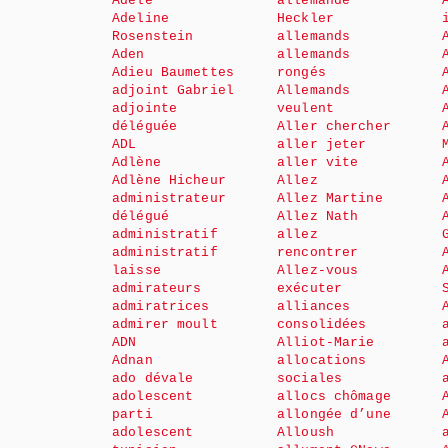
Adèle
allemande
Adeline
Heckler
Rosenstein
allemands
Aden
allemands
Adieu Baumettes
rongés
adjoint Gabriel
Allemands
adjointe
veulent
déléguée
Aller chercher
ADL
aller jeter
Adlène
aller vite
Adlène Hicheur
Allez
administrateur
Allez Martine
délégué
Allez Nath
administratif
allez
administratif
rencontrer
laisse
Allez-vous
admirateurs
exécuter
admiratrices
alliances
admirer moult
consolidées
ADN
Alliot-Marie
Adnan
allocations
ado dévale
sociales
adolescent
allocs chômage
parti
allongée d’une
adolescent
Alloush