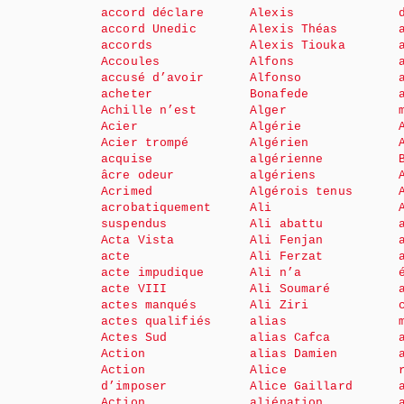
accord déclare
Alexis
accord Unedic
Alexis Théas
accords
Alexis Tiouka
Accoules
Alfons
accusé d’avoir
Alfonso
acheter
Bonafede
Achille n’est
Alger
Acier
Algérie
Acier trompé
Algérien
acquise
algérienne
âcre odeur
algériens
Acrimed
Algérois tenus
acrobatiquement
Ali
suspendus
Ali abattu
Acta Vista
Ali Fenjan
acte
Ali Ferzat
acte impudique
Ali n’a
acte VIII
Ali Soumaré
actes manqués
Ali Ziri
actes qualifiés
alias
Actes Sud
alias Cafca
Action
alias Damien
Action
Alice
d’imposer
Alice Gaillard
Action
aliénation