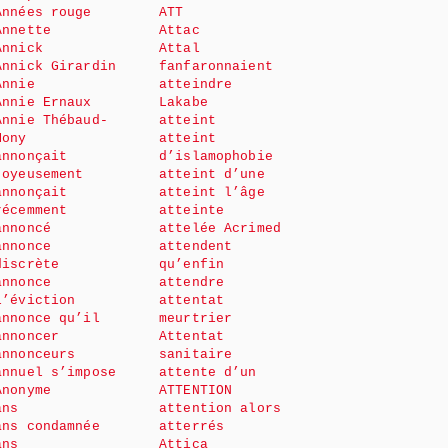
Années rouge
ATT
Annette
Attac
Annick
Attal
Annick Girardin
fanfaronnaient
Annie
atteindre
Annie Ernaux
Lakabe
Annie Thébaud-
atteint
Mony
atteint
annonçait
d’islamophobie
joyeusement
atteint d’une
annonçait
atteint l’âge
récemment
atteinte
annoncé
attelée Acrimed
annonce
attendent
discrète
qu’enfin
annonce
attendre
l’éviction
attentat
annonce qu’il
meurtrier
annoncer
Attentat
annonceurs
sanitaire
annuel s’impose
attente d’un
Anonyme
ATTENTION
ans
attention alors
ans condamnée
atterrés
ans
Attica