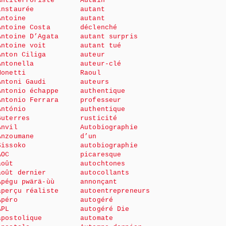
Antiterroriste
Autain
instaurée
autant
Antoine
autant
Antoine Costa
déclenché
Antoine D’Agata
autant surpris
Antoine voit
autant tué
Anton Ciliga
auteur
Antonella
auteur-clé
Monetti
Raoul
Antoni Gaudi
auteurs
Antonio échappe
authentique
Antonio Ferrara
professeur
António
authentique
Guterres
rusticité
Anvil
Autobiographie
Anzoumane
d’un
Sissoko
autobiographie
AOC
picaresque
août
autochtones
août dernier
autocollants
Apégu pwärä-ùù
annonçant
aperçu réaliste
autoentrepreneurs
Apéro
autogéré
APL
autogéré Die
apostolique
automate