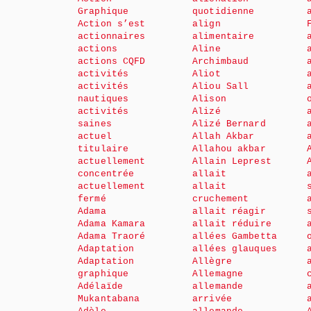
Graphique
quotidienne
Action s’est
align
actionnaires
alimentaire
actions
Aline
actions CQFD
Archimbaud
activités
Aliot
activités
Aliou Sall
nautiques
Alison
activités
Alizé
saines
Alizé Bernard
actuel
Allah Akbar
titulaire
Allahou akbar
actuellement
Allain Leprest
concentrée
allait
actuellement
allait
fermé
cruchement
Adama
allait réagir
Adama Kamara
allait réduire
Adama Traoré
allées Gambetta
Adaptation
allées glauques
Adaptation
Allègre
graphique
Allemagne
Adélaïde
allemande
Mukantabana
arrivée