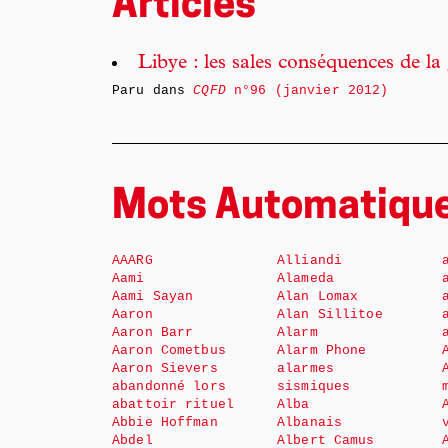
Articles
Libye : les sales conséquences de la
Paru dans
CQFD
n°96 (janvier 2012)
Mots Automatiqu
AAARG
Alliandi
Aami
Alameda
Aami Sayan
Alan Lomax
Aaron
Alan Sillitoe
Aaron Barr
Alarm
Aaron Cometbus
Alarm Phone
Aaron Sievers
alarmes
abandonné lors
sismiques
abattoir rituel
Alba
Abbie Hoffman
Albanais
Abdel
Albert Camus