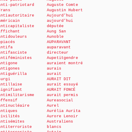
anti-patriotard
Auguste Comte
Frans
Augustin Hubert
antiautoritaire
Aujourd’hui
américain
aujourd’hui
anticapitaliste
députée
affichant
Aung San
antidouleurs
Aunoble
opiacés
AUPARAVANT
antifa
auparavant
antifasciste
directeur
antiféministes
Aupetitgendre
Antigone
auraient montré
Antigones
aurais
antiguérilla
aurait
surgi
AURAIT DIT
antillaise
aurait essuyé
signifiant
AURAIT FONCÉ
antimilitarisme
aurait permis
offensif
Aureasocial
antinucléaire
Aurel
antiques
Aurélia Aurita
civilités
Aurore Lenoir
antisémites
Australiens
antiterroriste
blancs