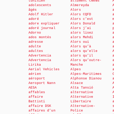
tunisien
allument CNews
adolescents
Almereyda
âgés
Alors
Adolf Hitler
Alors CQFD
adoré
Alors c’est
adore expliquer
Alors Donald
adoré journal
Alors j’ai
Adorno
alors lisez
ados montés
alors Mehdi
adresse
Alors oui
adulte
Alors qu’à
adultes
alors qu’elle
Advertencia
alors qu’il
Advertencia
Alors qu’outre-
Lirika
Manche
Aerial Vehicles
Alpes
aérien
Alpes-Maritimes
aéroport
Alphonse Dianou
Aeroport Nann
Alsace
AESA
Alta Tansió
affables
alternative
affaire
Alternative
Battisti
Libertaire
affaire DSK
Alternative-
affaires d’un
Police