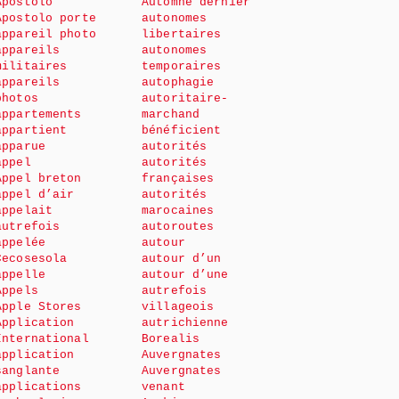
Apostolo
Automne dernier
Apostolo porte
autonomes
appareil photo
libertaires
appareils
autonomes
militaires
temporaires
appareils
autophagie
photos
autoritaire-
appartements
marchand
appartient
bénéficient
apparue
autorités
appel
autorités
Appel breton
françaises
appel d’air
autorités
appelait
marocaines
autrefois
autoroutes
appelée
autour
Cecosesola
autour d’un
appelle
autour d’une
Appels
autrefois
Apple Stores
villageois
Application
autrichienne
International
Borealis
application
Auvergnates
sanglante
Auvergnates
applications
venant