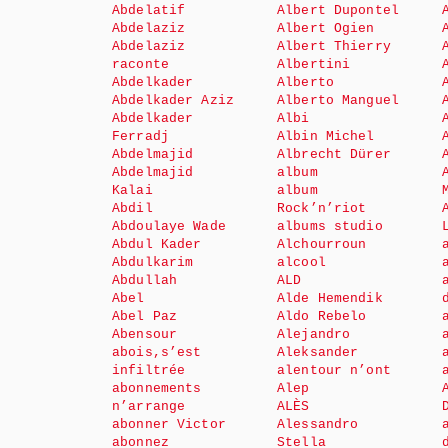
Abdelatif
Albert Dupontel
Abdelaziz
Albert Ogien
Abdelaziz
Albert Thierry
raconte
Albertini
Abdelkader
Alberto
Abdelkader Aziz
Alberto Manguel
Abdelkader
Albi
Ferradj
Albin Michel
Abdelmajid
Albrecht Dürer
Abdelmajid
album
Kalai
album
Abdil
Rock’n’riot
Abdoulaye Wade
albums studio
Abdul Kader
Alchourroun
Abdulkarim
alcool
Abdullah
ALD
Abel
Alde Hemendik
Abel Paz
Aldo Rebelo
Abensour
Alejandro
abois,s’est
Aleksander
infiltrée
alentour n’ont
abonnements
Alep
n’arrange
ALÈS
abonner Victor
Alessandro
abonnez
Stella