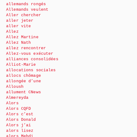
allemands rongés
Allemands veulent
Aller chercher
aller jeter
aller vite
Allez
Allez Martine
Allez Nath
allez rencontrer
Allez-vous exécuter
alliances consolidées
Alliot-Marie
allocations sociales
allocs chômage
allongée d’une
Alloush
allument CNews
Almereyda
Alors
Alors CQFD
Alors c’est
Alors Donald
Alors j’ai
alors lisez
alors Mehdi