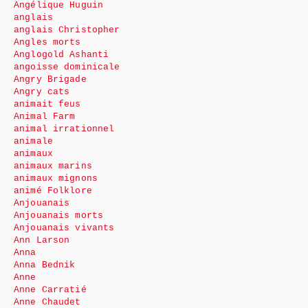
Angélique Huguin
anglais
anglais Christopher
Angles morts
Anglogold Ashanti
angoisse dominicale
Angry Brigade
Angry cats
animait feus
Animal Farm
animal irrationnel
animale
animaux
animaux marins
animaux mignons
animé Folklore
Anjouanais
Anjouanais morts
Anjouanais vivants
Ann Larson
Anna
Anna Bednik
Anne
Anne Carratié
Anne Chaudet