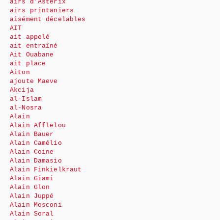
airs d’Astérix
airs printaniers
aisément décelables
AIT
ait appelé
ait entraîné
Ait Ouabane
ait place
Aiton
ajoute Maeve
Akcija
al-Islam
al-Nosra
Alain
Alain Afflelou
Alain Bauer
Alain Camélio
Alain Coine
Alain Damasio
Alain Finkielkraut
Alain Giami
Alain Glon
Alain Juppé
Alain Mosconi
Alain Soral