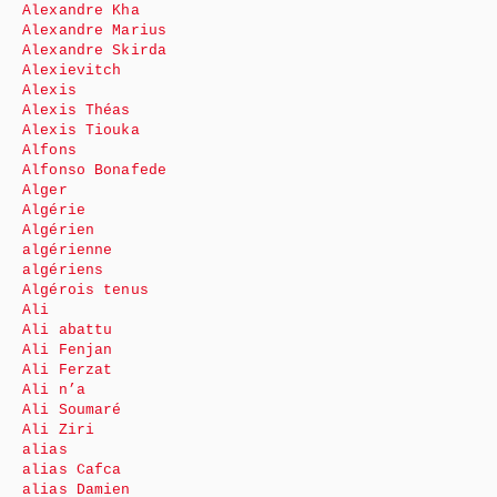
Alexandre Kha
Alexandre Marius
Alexandre Skirda
Alexievitch
Alexis
Alexis Théas
Alexis Tiouka
Alfons
Alfonso Bonafede
Alger
Algérie
Algérien
algérienne
algériens
Algérois tenus
Ali
Ali abattu
Ali Fenjan
Ali Ferzat
Ali n’a
Ali Soumaré
Ali Ziri
alias
alias Cafca
alias Damien