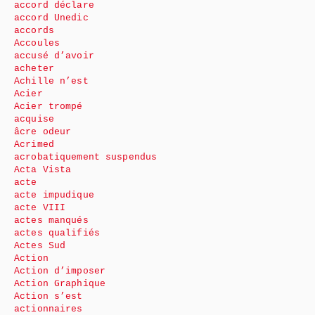
accord déclare
accord Unedic
accords
Accoules
accusé d’avoir
acheter
Achille n’est
Acier
Acier trompé
acquise
âcre odeur
Acrimed
acrobatiquement suspendus
Acta Vista
acte
acte impudique
acte VIII
actes manqués
actes qualifiés
Actes Sud
Action
Action d’imposer
Action Graphique
Action s’est
actionnaires