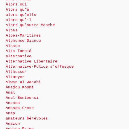
Alors oui
Alors qu’à
alors qu’elle
alors qu’il
Alors qu’outre-Manche
Alpes
Alpes-Maritimes
Alphonse Dianou
Alsace
Alta Tansió
alternative
Alternative Libertaire
Alternative-Police s’offusque
Althusser
Altmeyer
Alwan al-Janabi
Amadou Koumé
Amal
Amal Bentounsi
Amanda
Amanda Cross
Amap
amateurs bénévoles
Amazon
Amazon Prime