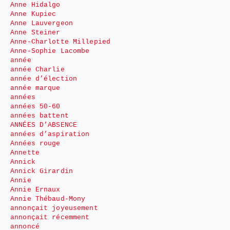
Anne Hidalgo
Anne Kupiec
Anne Lauvergeon
Anne Steiner
Anne-Charlotte Millepied
Anne-Sophie Lacombe
année
année Charlie
année d’élection
année marque
années
années 50-60
années battent
ANNÉES D’ABSENCE
années d’aspiration
Années rouge
Annette
Annick
Annick Girardin
Annie
Annie Ernaux
Annie Thébaud-Mony
annonçait joyeusement
annonçait récemment
annoncé