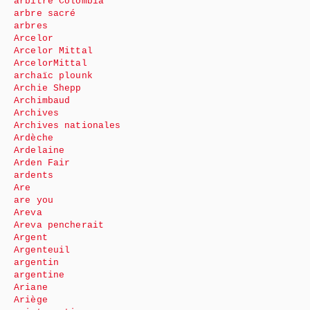
arbitre Colombia
arbre sacré
arbres
Arcelor
Arcelor Mittal
ArcelorMittal
archaïc plounk
Archie Shepp
Archimbaud
Archives
Archives nationales
Ardèche
Ardelaine
Arden Fair
ardents
Are
are you
Areva
Areva pencherait
Argent
Argenteuil
argentin
argentine
Ariane
Ariège