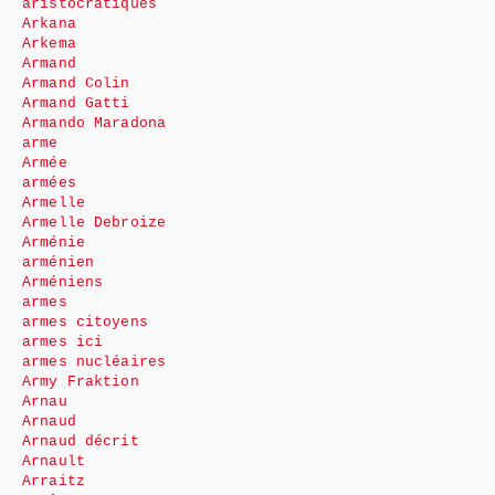
aristocratiques
Arkana
Arkema
Armand
Armand Colin
Armand Gatti
Armando Maradona
arme
Armée
armées
Armelle
Armelle Debroize
Arménie
arménien
Arméniens
armes
armes citoyens
armes ici
armes nucléaires
Army Fraktion
Arnau
Arnaud
Arnaud décrit
Arnault
Arraitz