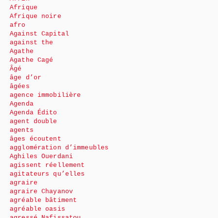
Afrique
Afrique noire
afro
Against Capital
against the
Agathe
Agathe Cagé
Âgé
âge d’or
âgées
agence immobilière
Agenda
Agenda Édito
agent double
agents
âges écoutent
agglomération d’immeubles
Aghiles Ouerdani
agissent réellement
agitateurs qu’elles
agraire
agraire Chayanov
agréable bâtiment
agréable oasis
agressé Nafissatou