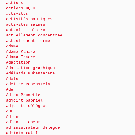
actions
actions CQFD
activités
activités nautiques
activités saines
actuel titulaire
actuellement concentrée
actuellement fermé
Adama
Adama Kamara
Adama Traoré
Adaptation
Adaptation graphique
Adélaïde Mukantabana
Adèle
Adeline Rosenstein
Aden
Adieu Baumettes
adjoint Gabriel
adjointe déléguée
ADL
Adlène
Adlène Hicheur
administrateur délégué
administratif