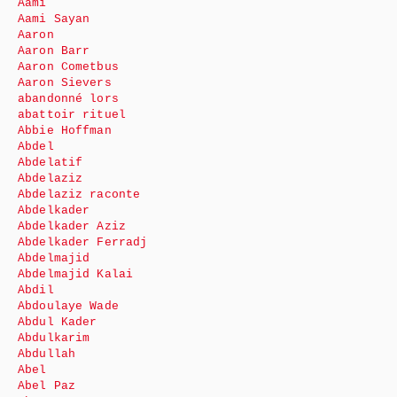
Aami
Aami Sayan
Aaron
Aaron Barr
Aaron Cometbus
Aaron Sievers
abandonné lors
abattoir rituel
Abbie Hoffman
Abdel
Abdelatif
Abdelaziz
Abdelaziz raconte
Abdelkader
Abdelkader Aziz
Abdelkader Ferradj
Abdelmajid
Abdelmajid Kalai
Abdil
Abdoulaye Wade
Abdul Kader
Abdulkarim
Abdullah
Abel
Abel Paz