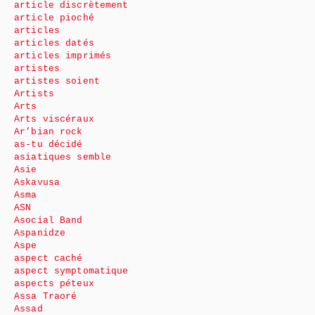
article discrètement
article pioché
articles
articles datés
articles imprimés
artistes
artistes soient
Artists
Arts
Arts viscéraux
Ar’bian rock
as-tu décidé
asiatiques semble
Asie
Askavusa
Asma
ASN
Asocial Band
Aspanidze
Aspe
aspect caché
aspect symptomatique
aspects péteux
Assa Traoré
Assad