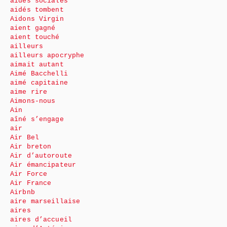
aides sociales
aidés tombent
Aidons Virgin
aient gagné
aient touché
ailleurs
ailleurs apocryphe
aimait autant
Aimé Bacchelli
aimé capitaine
aime rire
Aimons-nous
Ain
aîné s’engage
air
Air Bel
Air breton
Air d’autoroute
Air émancipateur
Air Force
Air France
Airbnb
aire marseillaise
aires
aires d’accueil