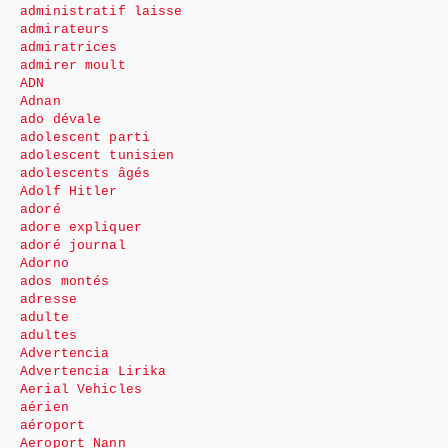
administratif laisse
admirateurs
admiratrices
admirer moult
ADN
Adnan
ado dévale
adolescent parti
adolescent tunisien
adolescents âgés
Adolf Hitler
adoré
adore expliquer
adoré journal
Adorno
ados montés
adresse
adulte
adultes
Advertencia
Advertencia Lirika
Aerial Vehicles
aérien
aéroport
Aeroport Nann