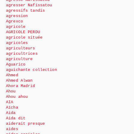
agresser Nafissatou
agressifs tandis
agression
Agrexco
agricole
AGRICOLE PERDU
agricole située
agricoles
agriculteurs
agricultrices
agriculture
Aguarico
aguichante collection
Ahmed
Ahmed Alwan
Ahora Madrid
Ahou
Ahou ahou
AIA
Aïcha
Aida
Aida dit
aiderait presque
aides