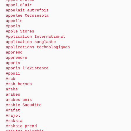
appel d’air
appelait autrefois
appelée Cecosesola
appelle
Appels
Apple Stores
Application International
application sanglante
applications technologiques
apprend
apprendre
appris
appris l’existence
Appuii
Arab
Arab horses
arabe
arabes
arabes unis
Arabie Saoudite
Arafat
Arajol
Araksia
Araksia prend