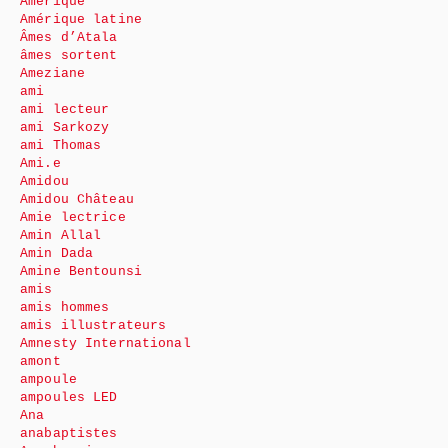
Amérique
Amérique latine
Âmes d’Atala
âmes sortent
Ameziane
ami
ami lecteur
ami Sarkozy
ami Thomas
Ami.e
Amidou
Amidou Château
Amie lectrice
Amin Allal
Amin Dada
Amine Bentounsi
amis
amis hommes
amis illustrateurs
Amnesty International
amont
ampoule
ampoules LED
Ana
anabaptistes