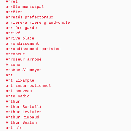
Arrêt
arrêté municipal
arrêter
arrêtés préfectoraux
arrière-arrière grand-oncle
arrière-garde
arrivé
arrive place
arrondissement
arrondissement parisien
Arroseur
Arroseur arrosé
Arsène
Arsène Altmeyer
art
Art Eixample
art insurrectionnel
art nouveau
Arte Radio
Arthur
Arthur Bertelli
Arthur Levivier
Arthur Rimbaud
Arthur Seaton
article