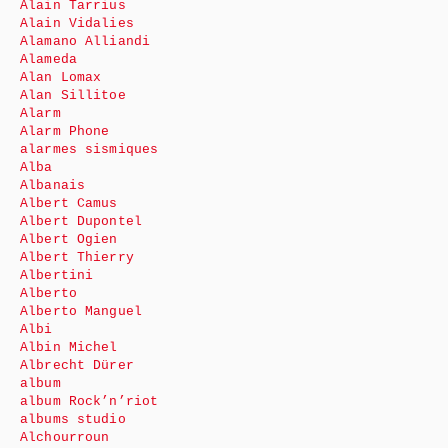
Alain Tarrius
Alain Vidalies
Alamano Alliandi
Alameda
Alan Lomax
Alan Sillitoe
Alarm
Alarm Phone
alarmes sismiques
Alba
Albanais
Albert Camus
Albert Dupontel
Albert Ogien
Albert Thierry
Albertini
Alberto
Alberto Manguel
Albi
Albin Michel
Albrecht Dürer
album
album Rock’n’riot
albums studio
Alchourroun