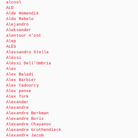
alcool
ALD
Alde Hemendik
Aldo Rebelo
Alejandro
Aleksander
alentour n’ont
Alep
ALÈS
Alessandro Stella
Alèssi
Alèssi Dell’Umbria
Alex
Alex Baladi
Alex Barbier
Alex Cadourcy
Alex pense
Alex Türk
Alexander
Alexandre
Alexandre Berkman
Alexandre Boris
Alexandre Chayanov
Alexandre Grothendieck
Alexandre Jacob