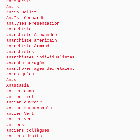
Anacharsis
Anaïs
Anaïs Collet
Anaïs Léonhardt
analyses Présentation
anarchiste
anarchiste Alexandre
anarchiste américain
anarchiste Armand
anarchistes
anarchistes individualistes
anarcho-enragés
anarcho-enragés décrétaient
anars qu’on
Anas
Anastasia
ancien camp
ancien fief
ancien ouvroir
ancien responsable
ancien Vert
ancien VRP
anciens
anciens collègues
anciens droits