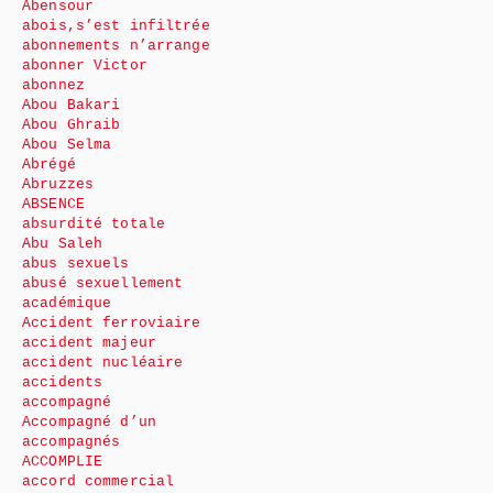
Abensour
abois,s’est infiltrée
abonnements n’arrange
abonner Victor
abonnez
Abou Bakari
Abou Ghraib
Abou Selma
Abrégé
Abruzzes
ABSENCE
absurdité totale
Abu Saleh
abus sexuels
abusé sexuellement
académique
Accident ferroviaire
accident majeur
accident nucléaire
accidents
accompagné
Accompagné d’un
accompagnés
ACCOMPLIE
accord commercial