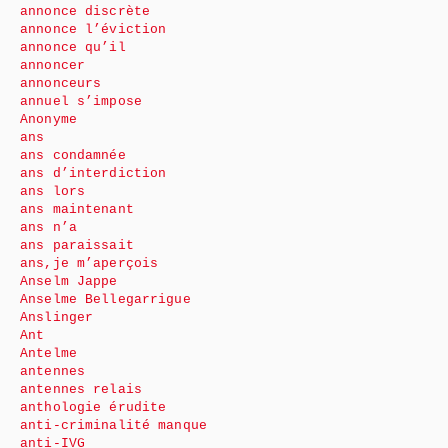
annonce discrète
annonce l’éviction
annonce qu’il
annoncer
annonceurs
annuel s’impose
Anonyme
ans
ans condamnée
ans d’interdiction
ans lors
ans maintenant
ans n’a
ans paraissait
ans,je m’aperçois
Anselm Jappe
Anselme Bellegarrigue
Anslinger
Ant
Antelme
antennes
antennes relais
anthologie érudite
anti-criminalité manque
anti-IVG