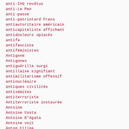
anti-IVG revêtus
anti-Le Pen
anti-passe
anti-patriotard Frans
antiautoritaire américain
anticapitaliste affichant
antidouleurs opiacés
antifa
antifasciste
antiféministes
Antigone
Antigones
antiguérilla surgi
antillaise signifiant
antimilitarisme offensif
antinucléaire
antiques civilités
antisémites
antiterroriste
Antiterroriste instaurée
Antoine
Antoine Costa
Antoine D’Agata
Antoine voit
Anton Ciliga