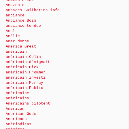
Amazonie
ambages Guilhotina.info
ambiance
Ambiance Bois
ambiance tendue
Amel
Amélie
Amer donne
America Great
américain
américain Colin
américain désignait
américain Dick
américain Frommer
américain investi
américain Murray
américain Public
américaine
Américains
Américains pilotent
American
American Gods
Americans
Amérindiens