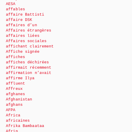
AESA
affables
affaire Battisti
affaire DSK
affaires d’un
Affaires étrangères
affaires liées
Affaires sociales
affichant clairement
Affiche signée
affiches
affiches déchirées
affirmait récemment
affirmation n’avait
affirme Ilya
affluent
Affreux
afghanes
Afghanistan
afghans
AFPA
Africa
africaines
Afrika Bambaataa
Afrin