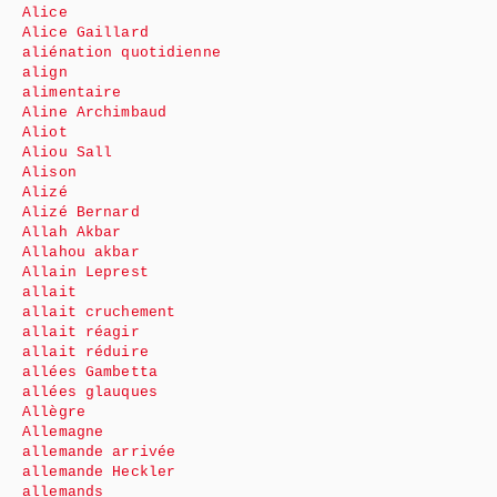
Alice
Alice Gaillard
aliénation quotidienne
align
alimentaire
Aline Archimbaud
Aliot
Aliou Sall
Alison
Alizé
Alizé Bernard
Allah Akbar
Allahou akbar
Allain Leprest
allait
allait cruchement
allait réagir
allait réduire
allées Gambetta
allées glauques
Allègre
Allemagne
allemande arrivée
allemande Heckler
allemands