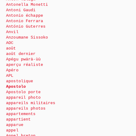
Antonella Monetti
Antoni Gaudi
Antonio échappe
Antonio Ferrara
António Guterres
Anvil
Anzoumane Sissoko
AOC
août
août dernier
Apégu pwärä-ùù
aperçu réaliste
Apéro
APL
apostolique
Apostolo
Apostolo porte
appareil photo
appareils militaires
appareils photos
appartements
appartient
apparue
appel
Appel breton