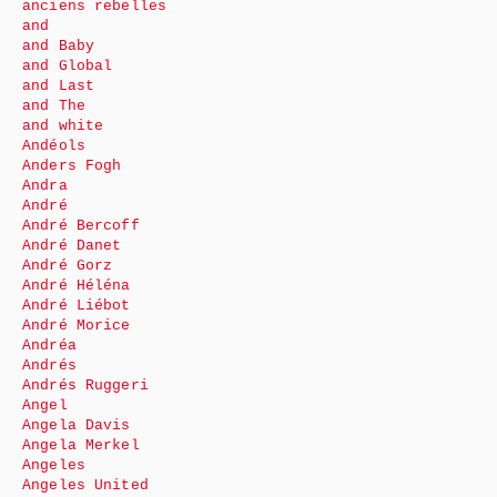
anciens rebelles
and
and Baby
and Global
and Last
and The
and white
Andéols
Anders Fogh
Andra
André
André Bercoff
André Danet
André Gorz
André Héléna
André Liébot
André Morice
Andréa
Andrés
Andrés Ruggeri
Angel
Angela Davis
Angela Merkel
Angeles
Angeles United