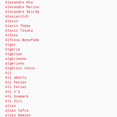
Alexandre Kha
Alexandre Marius
Alexandre Skirda
Alexievitch
Alexis
Alexis Théas
Alexis Tiouka
Alfons
Alfonso Bonafede
Alger
Algérie
Algérien
algérienne
algériens
Algérois tenus
Ali
Ali abattu
Ali Fenjan
Ali Ferzat
Ali n’a
Ali Soumaré
Ali Ziri
alias
alias Cafca
alias Damien