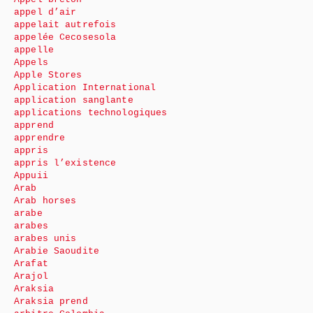
appel d’air
appelait autrefois
appelée Cecosesola
appelle
Appels
Apple Stores
Application International
application sanglante
applications technologiques
apprend
apprendre
appris
appris l’existence
Appuii
Arab
Arab horses
arabe
arabes
arabes unis
Arabie Saoudite
Arafat
Arajol
Araksia
Araksia prend