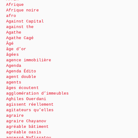
Afrique
Afrique noire
afro
Against Capital
against the
Agathe
Agathe Cagé
Âgé
âge d’or
âgées
agence immobilière
Agenda
Agenda Édito
agent double
agents
âges écoutent
agglomération d’immeubles
Aghiles Ouerdani
agissent réellement
agitateurs qu’elles
agraire
agraire Chayanov
agréable bâtiment
agréable oasis
agressé Nafissatou