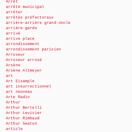
Arrêt
arrêté municipal
arrêter
arrêtés préfectoraux
arrière-arrière grand-oncle
arrière-garde
arrivé
arrive place
arrondissement
arrondissement parisien
Arroseur
Arroseur arrosé
Arsène
Arsène Altmeyer
art
Art Eixample
art insurrectionnel
art nouveau
Arte Radio
Arthur
Arthur Bertelli
Arthur Levivier
Arthur Rimbaud
Arthur Seaton
article