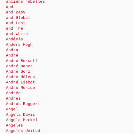
anciens rebelles
and
and Baby
and Global
and Last
and The
and white
Andéols
Anders Fogh
Andra
André
André Bercoff
André Danet
André Gorz
André Héléna
André Liébot
André Morice
Andréa
Andrés
Andrés Ruggeri
Angel
Angela Davis
Angela Merkel
Angeles
Angeles United