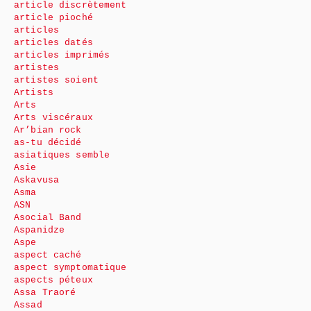
article discrètement
article pioché
articles
articles datés
articles imprimés
artistes
artistes soient
Artists
Arts
Arts viscéraux
Ar’bian rock
as-tu décidé
asiatiques semble
Asie
Askavusa
Asma
ASN
Asocial Band
Aspanidze
Aspe
aspect caché
aspect symptomatique
aspects péteux
Assa Traoré
Assad