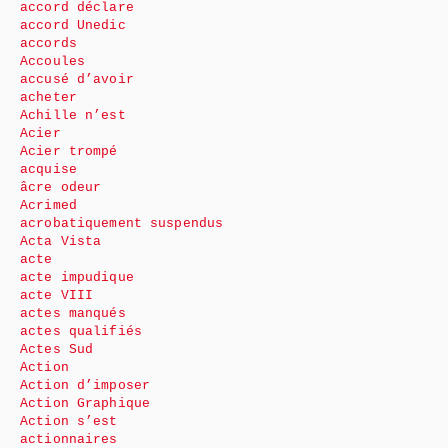
accord déclare
accord Unedic
accords
Accoules
accusé d’avoir
acheter
Achille n’est
Acier
Acier trompé
acquise
âcre odeur
Acrimed
acrobatiquement suspendus
Acta Vista
acte
acte impudique
acte VIII
actes manqués
actes qualifiés
Actes Sud
Action
Action d’imposer
Action Graphique
Action s’est
actionnaires