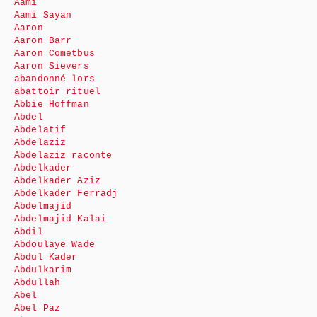
Aami
Aami Sayan
Aaron
Aaron Barr
Aaron Cometbus
Aaron Sievers
abandonné lors
abattoir rituel
Abbie Hoffman
Abdel
Abdelatif
Abdelaziz
Abdelaziz raconte
Abdelkader
Abdelkader Aziz
Abdelkader Ferradj
Abdelmajid
Abdelmajid Kalai
Abdil
Abdoulaye Wade
Abdul Kader
Abdulkarim
Abdullah
Abel
Abel Paz