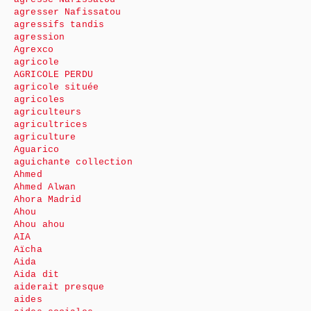
agresser Nafissatou
agressifs tandis
agression
Agrexco
agricole
AGRICOLE PERDU
agricole située
agricoles
agriculteurs
agricultrices
agriculture
Aguarico
aguichante collection
Ahmed
Ahmed Alwan
Ahora Madrid
Ahou
Ahou ahou
AIA
Aïcha
Aida
Aida dit
aiderait presque
aides