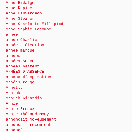
Anne Hidalgo
Anne Kupiec
Anne Lauvergeon
Anne Steiner
Anne-Charlotte Millepied
Anne-Sophie Lacombe
année
année Charlie
année d’élection
année marque
années
années 50-60
années battent
ANNÉES D’ABSENCE
années d’aspiration
Années rouge
Annette
Annick
Annick Girardin
Annie
Annie Ernaux
Annie Thébaud-Mony
annonçait joyeusement
annonçait récemment
annoncé