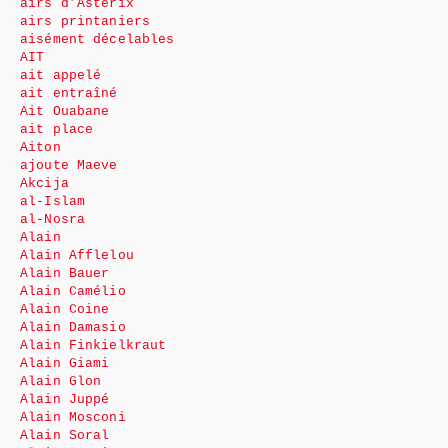
airs d’Astérix
airs printaniers
aisément décelables
AIT
ait appelé
ait entraîné
Ait Ouabane
ait place
Aiton
ajoute Maeve
Akcija
al-Islam
al-Nosra
Alain
Alain Afflelou
Alain Bauer
Alain Camélio
Alain Coine
Alain Damasio
Alain Finkielkraut
Alain Giami
Alain Glon
Alain Juppé
Alain Mosconi
Alain Soral