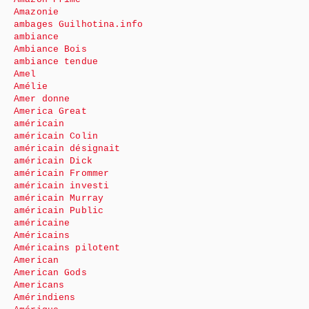
Amazonie
ambages Guilhotina.info
ambiance
Ambiance Bois
ambiance tendue
Amel
Amélie
Amer donne
America Great
américain
américain Colin
américain désignait
américain Dick
américain Frommer
américain investi
américain Murray
américain Public
américaine
Américains
Américains pilotent
American
American Gods
Americans
Amérindiens