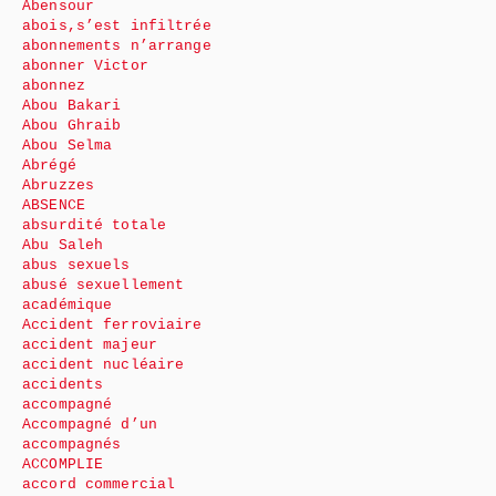
Abensour
abois,s’est infiltrée
abonnements n’arrange
abonner Victor
abonnez
Abou Bakari
Abou Ghraib
Abou Selma
Abrégé
Abruzzes
ABSENCE
absurdité totale
Abu Saleh
abus sexuels
abusé sexuellement
académique
Accident ferroviaire
accident majeur
accident nucléaire
accidents
accompagné
Accompagné d’un
accompagnés
ACCOMPLIE
accord commercial