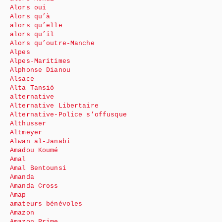
Alors oui
Alors qu’à
alors qu’elle
alors qu’il
Alors qu’outre-Manche
Alpes
Alpes-Maritimes
Alphonse Dianou
Alsace
Alta Tansió
alternative
Alternative Libertaire
Alternative-Police s’offusque
Althusser
Altmeyer
Alwan al-Janabi
Amadou Koumé
Amal
Amal Bentounsi
Amanda
Amanda Cross
Amap
amateurs bénévoles
Amazon
Amazon Prime