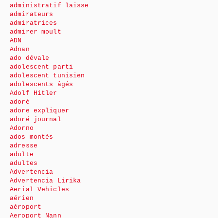
administratif laisse
admirateurs
admiratrices
admirer moult
ADN
Adnan
ado dévale
adolescent parti
adolescent tunisien
adolescents âgés
Adolf Hitler
adoré
adore expliquer
adoré journal
Adorno
ados montés
adresse
adulte
adultes
Advertencia
Advertencia Lirika
Aerial Vehicles
aérien
aéroport
Aeroport Nann