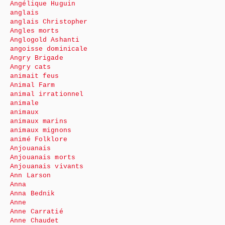
Angélique Huguin
anglais
anglais Christopher
Angles morts
Anglogold Ashanti
angoisse dominicale
Angry Brigade
Angry cats
animait feus
Animal Farm
animal irrationnel
animale
animaux
animaux marins
animaux mignons
animé Folklore
Anjouanais
Anjouanais morts
Anjouanais vivants
Ann Larson
Anna
Anna Bednik
Anne
Anne Carratié
Anne Chaudet