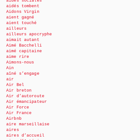
aides sociales
aidés tombent
Aidons Virgin
aient gagné
aient touché
ailleurs
ailleurs apocryphe
aimait autant
Aimé Bacchelli
aimé capitaine
aime rire
Aimons-nous
Ain
aîné s’engage
air
Air Bel
Air breton
Air d’autoroute
Air émancipateur
Air Force
Air France
Airbnb
aire marseillaise
aires
aires d’accueil