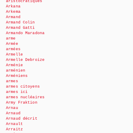
aristocratiques
Arkana
Arkema
Armand
Armand Colin
Armand Gatti
Armando Maradona
arme
Armée
armées
Armelle
Armelle Debroize
Arménie
arménien
Arméniens
armes
armes citoyens
armes ici
armes nucléaires
Army Fraktion
Arnau
Arnaud
Arnaud décrit
Arnault
Arraitz