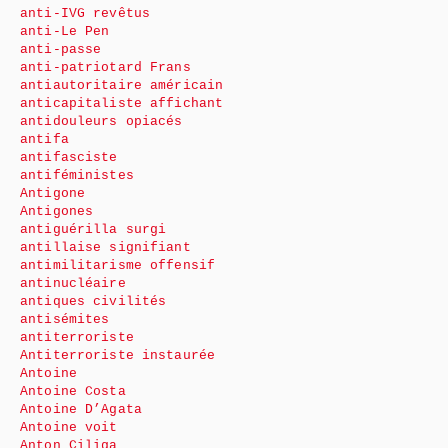
anti-IVG revêtus
anti-Le Pen
anti-passe
anti-patriotard Frans
antiautoritaire américain
anticapitaliste affichant
antidouleurs opiacés
antifa
antifasciste
antiféministes
Antigone
Antigones
antiguérilla surgi
antillaise signifiant
antimilitarisme offensif
antinucléaire
antiques civilités
antisémites
antiterroriste
Antiterroriste instaurée
Antoine
Antoine Costa
Antoine D’Agata
Antoine voit
Anton Ciliga