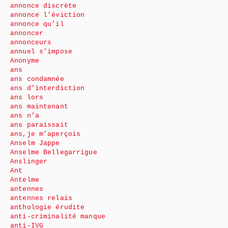
annonce discrète
annonce l’éviction
annonce qu’il
annoncer
annonceurs
annuel s’impose
Anonyme
ans
ans condamnée
ans d’interdiction
ans lors
ans maintenant
ans n’a
ans paraissait
ans,je m’aperçois
Anselm Jappe
Anselme Bellegarrigue
Anslinger
Ant
Antelme
antennes
antennes relais
anthologie érudite
anti-criminalité manque
anti-IVG