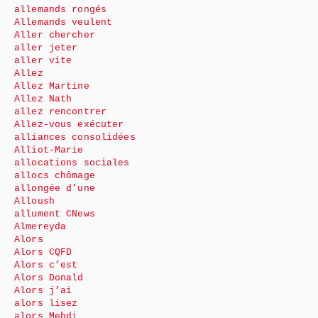
allemands rongés
Allemands veulent
Aller chercher
aller jeter
aller vite
Allez
Allez Martine
Allez Nath
allez rencontrer
Allez-vous exécuter
alliances consolidées
Alliot-Marie
allocations sociales
allocs chômage
allongée d’une
Alloush
allument CNews
Almereyda
Alors
Alors CQFD
Alors c’est
Alors Donald
Alors j’ai
alors lisez
alors Mehdi