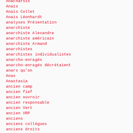
Anacharsis
Anaïs
Anaïs Collet
Anaïs Léonhardt
analyses Présentation
anarchiste
anarchiste Alexandre
anarchiste américain
anarchiste Armand
anarchistes
anarchistes individualistes
anarcho-enragés
anarcho-enragés décrétaient
anars qu’on
Anas
Anastasia
ancien camp
ancien fief
ancien ouvroir
ancien responsable
ancien Vert
ancien VRP
anciens
anciens collègues
anciens droits