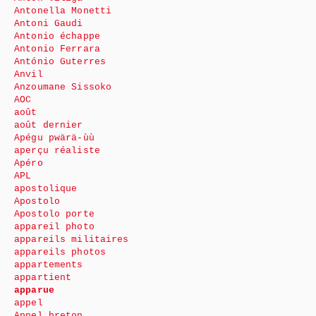
Antonella Monetti
Antoni Gaudi
Antonio échappe
Antonio Ferrara
António Guterres
Anvil
Anzoumane Sissoko
AOC
août
août dernier
Apégu pwärä-ùù
aperçu réaliste
Apéro
APL
apostolique
Apostolo
Apostolo porte
appareil photo
appareils militaires
appareils photos
appartements
appartient
apparue
appel
Appel breton