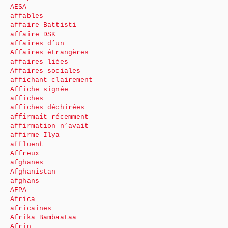
AESA
affables
affaire Battisti
affaire DSK
affaires d’un
Affaires étrangères
affaires liées
Affaires sociales
affichant clairement
Affiche signée
affiches
affiches déchirées
affirmait récemment
affirmation n’avait
affirme Ilya
affluent
Affreux
afghanes
Afghanistan
afghans
AFPA
Africa
africaines
Afrika Bambaataa
Afrin