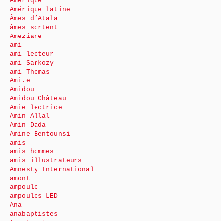
Amérique
Amérique latine
Âmes d’Atala
âmes sortent
Ameziane
ami
ami lecteur
ami Sarkozy
ami Thomas
Ami.e
Amidou
Amidou Château
Amie lectrice
Amin Allal
Amin Dada
Amine Bentounsi
amis
amis hommes
amis illustrateurs
Amnesty International
amont
ampoule
ampoules LED
Ana
anabaptistes