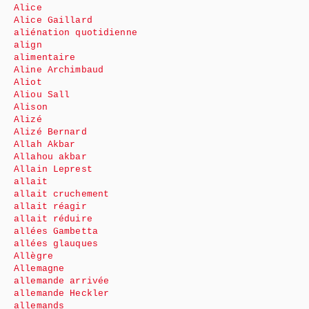
Alice
Alice Gaillard
aliénation quotidienne
align
alimentaire
Aline Archimbaud
Aliot
Aliou Sall
Alison
Alizé
Alizé Bernard
Allah Akbar
Allahou akbar
Allain Leprest
allait
allait cruchement
allait réagir
allait réduire
allées Gambetta
allées glauques
Allègre
Allemagne
allemande arrivée
allemande Heckler
allemands