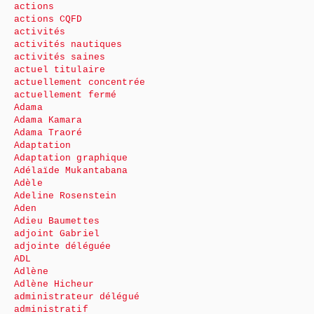
actions
actions CQFD
activités
activités nautiques
activités saines
actuel titulaire
actuellement concentrée
actuellement fermé
Adama
Adama Kamara
Adama Traoré
Adaptation
Adaptation graphique
Adélaïde Mukantabana
Adèle
Adeline Rosenstein
Aden
Adieu Baumettes
adjoint Gabriel
adjointe déléguée
ADL
Adlène
Adlène Hicheur
administrateur délégué
administratif