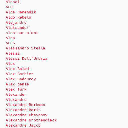
alcool
ALD
Alde Hemendik
Aldo Rebelo
Alejandro
Aleksander
alentour n’ont
Alep
ALÈS
Alessandro Stella
Alèssi
Alèssi Dell’Umbria
Alex
Alex Baladi
Alex Barbier
Alex Cadourcy
Alex pense
Alex Türk
Alexander
Alexandre
Alexandre Berkman
Alexandre Boris
Alexandre Chayanov
Alexandre Grothendieck
Alexandre Jacob