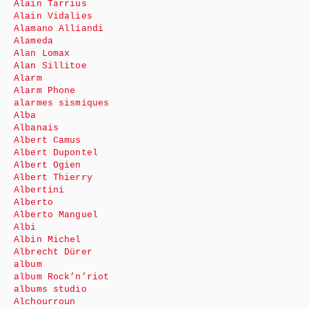
Alain Tarrius
Alain Vidalies
Alamano Alliandi
Alameda
Alan Lomax
Alan Sillitoe
Alarm
Alarm Phone
alarmes sismiques
Alba
Albanais
Albert Camus
Albert Dupontel
Albert Ogien
Albert Thierry
Albertini
Alberto
Alberto Manguel
Albi
Albin Michel
Albrecht Dürer
album
album Rock’n’riot
albums studio
Alchourroun