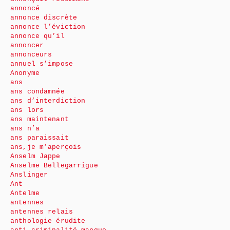
annoncé
annonce discrète
annonce l’éviction
annonce qu’il
annoncer
annonceurs
annuel s’impose
Anonyme
ans
ans condamnée
ans d’interdiction
ans lors
ans maintenant
ans n’a
ans paraissait
ans,je m’aperçois
Anselm Jappe
Anselme Bellegarrigue
Anslinger
Ant
Antelme
antennes
antennes relais
anthologie érudite