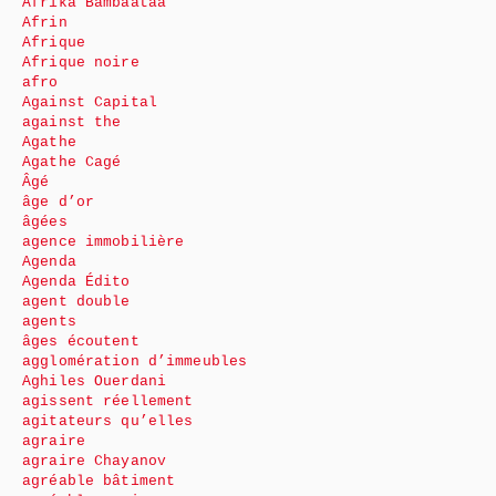
Afrika Bambaataa
Afrin
Afrique
Afrique noire
afro
Against Capital
against the
Agathe
Agathe Cagé
Âgé
âge d’or
âgées
agence immobilière
Agenda
Agenda Édito
agent double
agents
âges écoutent
agglomération d’immeubles
Aghiles Ouerdani
agissent réellement
agitateurs qu’elles
agraire
agraire Chayanov
agréable bâtiment