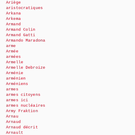
Ariège
aristocratiques
Arkana
Arkema
Armand
Armand Colin
Armand Gatti
Armando Maradona
arme
Armée
armées
Armelle
Armelle Debroize
Arménie
arménien
Arméniens
armes
armes citoyens
armes ici
armes nucléaires
Army Fraktion
Arnau
Arnaud
Arnaud décrit
Arnault