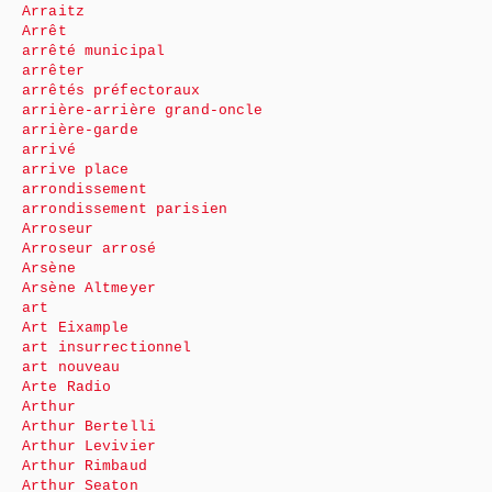
Arraitz
Arrêt
arrêté municipal
arrêter
arrêtés préfectoraux
arrière-arrière grand-oncle
arrière-garde
arrivé
arrive place
arrondissement
arrondissement parisien
Arroseur
Arroseur arrosé
Arsène
Arsène Altmeyer
art
Art Eixample
art insurrectionnel
art nouveau
Arte Radio
Arthur
Arthur Bertelli
Arthur Levivier
Arthur Rimbaud
Arthur Seaton