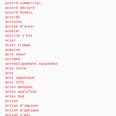
accord commercial
accord déclare
accord Unedic
accords
Accoules
accusé d’avoir
acheter
Achille n’est
Acier
Acier trompé
acquise
âcre odeur
Acrimed
acrobatiquement suspendus
Acta Vista
acte
acte impudique
acte VIII
actes manqués
actes qualifiés
Actes Sud
Action
Action d’imposer
Action Graphique
Action s’est