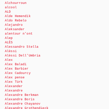
Alchourroun
alcool
ALD
Alde Hemendik
Aldo Rebelo
Alejandro
Aleksander
alentour n’ont
Alep
ALÈS
Alessandro Stella
Alèssi
Alèssi Dell’Umbria
Alex
Alex Baladi
Alex Barbier
Alex Cadourcy
Alex pense
Alex Türk
Alexander
Alexandre
Alexandre Berkman
Alexandre Boris
Alexandre Chayanov
Alexandre Grothendieck