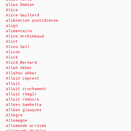
alias Damien
Alice
Alice Gaillard
aliénation quotidienne
align
alimentaire
Aline Archimbaud
Aliot
Aliou Sall
Alison
Alizé
Alizé Bernard
Allah Akbar
Allahou akbar
Allain Leprest
allait
allait cruchement
allait réagir
allait réduire
allées Gambetta
allées glauques
Allègre
Allemagne
allemande arrivée