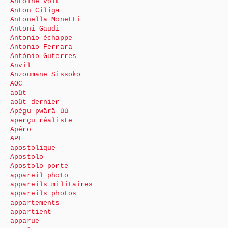
Antoine voit
Anton Ciliga
Antonella Monetti
Antoni Gaudi
Antonio échappe
Antonio Ferrara
António Guterres
Anvil
Anzoumane Sissoko
AOC
août
août dernier
Apégu pwärä-ùù
aperçu réaliste
Apéro
APL
apostolique
Apostolo
Apostolo porte
appareil photo
appareils militaires
appareils photos
appartements
appartient
apparue