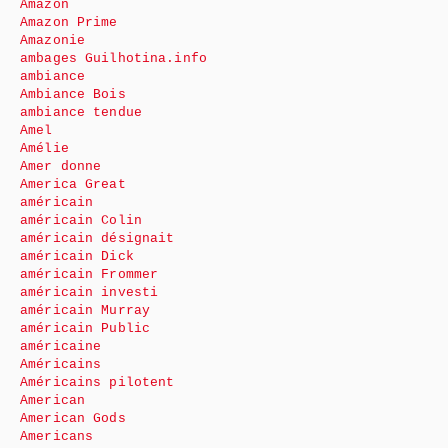
Amazon
Amazon Prime
Amazonie
ambages Guilhotina.info
ambiance
Ambiance Bois
ambiance tendue
Amel
Amélie
Amer donne
America Great
américain
américain Colin
américain désignait
américain Dick
américain Frommer
américain investi
américain Murray
américain Public
américaine
Américains
Américains pilotent
American
American Gods
Americans