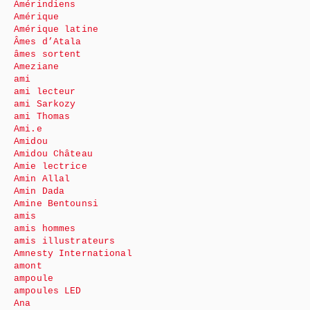
Amérindiens
Amérique
Amérique latine
Âmes d’Atala
âmes sortent
Ameziane
ami
ami lecteur
ami Sarkozy
ami Thomas
Ami.e
Amidou
Amidou Château
Amie lectrice
Amin Allal
Amin Dada
Amine Bentounsi
amis
amis hommes
amis illustrateurs
Amnesty International
amont
ampoule
ampoules LED
Ana