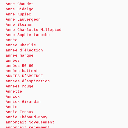
Anne Chaudet
Anne Hidalgo
Anne Kupiec
Anne Lauvergeon
Anne Steiner
Anne-Charlotte Millepied
Anne-Sophie Lacombe
année
année Charlie
année d’élection
année marque
années
années 50-60
années battent
ANNÉES D’ABSENCE
années d’aspiration
Années rouge
Annette
Annick
Annick Girardin
Annie
Annie Ernaux
Annie Thébaud-Mony
annonçait joyeusement
annonçait récemment