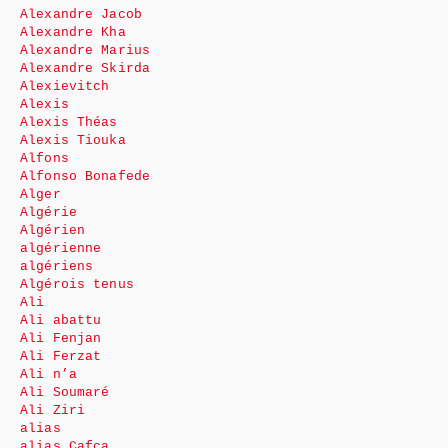
Alexandre Jacob
Alexandre Kha
Alexandre Marius
Alexandre Skirda
Alexievitch
Alexis
Alexis Théas
Alexis Tiouka
Alfons
Alfonso Bonafede
Alger
Algérie
Algérien
algérienne
algériens
Algérois tenus
Ali
Ali abattu
Ali Fenjan
Ali Ferzat
Ali n’a
Ali Soumaré
Ali Ziri
alias
alias Cafca