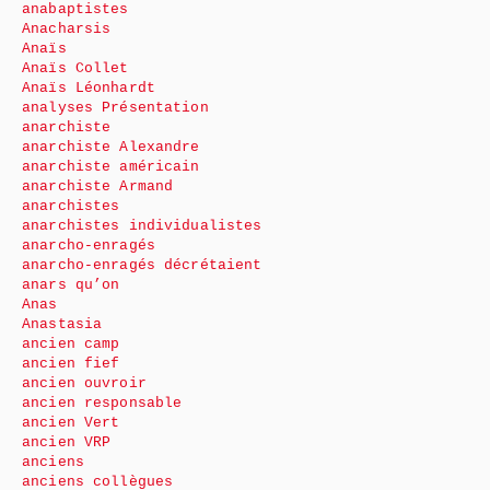
anabaptistes
Anacharsis
Anaïs
Anaïs Collet
Anaïs Léonhardt
analyses Présentation
anarchiste
anarchiste Alexandre
anarchiste américain
anarchiste Armand
anarchistes
anarchistes individualistes
anarcho-enragés
anarcho-enragés décrétaient
anars qu’on
Anas
Anastasia
ancien camp
ancien fief
ancien ouvroir
ancien responsable
ancien Vert
ancien VRP
anciens
anciens collègues