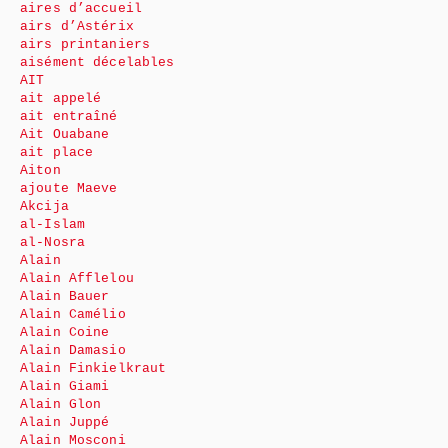
aires d’accueil
airs d’Astérix
airs printaniers
aisément décelables
AIT
ait appelé
ait entraîné
Ait Ouabane
ait place
Aiton
ajoute Maeve
Akcija
al-Islam
al-Nosra
Alain
Alain Afflelou
Alain Bauer
Alain Camélio
Alain Coine
Alain Damasio
Alain Finkielkraut
Alain Giami
Alain Glon
Alain Juppé
Alain Mosconi