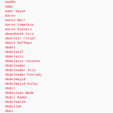
AAARG
Aami
Aami Sayan
Aaron
Aaron Barr
Aaron Cometbus
Aaron Sievers
abandonné lors
abattoir rituel
Abbie Hoffman
Abdel
Abdelatif
Abdelaziz
Abdelaziz raconte
Abdelkader
Abdelkader Aziz
Abdelkader Ferradj
Abdelmajid
Abdelmajid Kalai
Abdil
Abdoulaye Wade
Abdul Kader
Abdulkarim
Abdullah
Abel