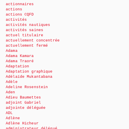
actionnaires
actions
actions CQFD
activités
activités nautiques
activités saines
actuel titulaire
actuellement concentrée
actuellement fermé
Adama
Adama Kamara
Adama Traoré
Adaptation
Adaptation graphique
Adélaïde Mukantabana
Adèle
Adeline Rosenstein
Aden
Adieu Baumettes
adjoint Gabriel
adjointe déléguée
ADL
Adlène
Adlène Hicheur
administrateur délégué