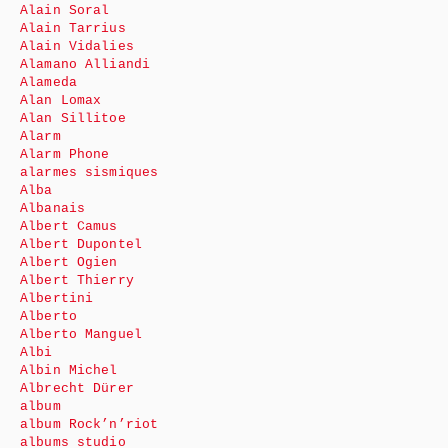
Alain Soral
Alain Tarrius
Alain Vidalies
Alamano Alliandi
Alameda
Alan Lomax
Alan Sillitoe
Alarm
Alarm Phone
alarmes sismiques
Alba
Albanais
Albert Camus
Albert Dupontel
Albert Ogien
Albert Thierry
Albertini
Alberto
Alberto Manguel
Albi
Albin Michel
Albrecht Dürer
album
album Rock’n’riot
albums studio