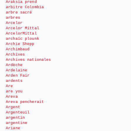
Araksia prend
arbitre Colombia
arbre sacré
arbres
Arcelor
Arcelor Mittal
ArcelorMittal
archaïc plounk
Archie Shepp
Archimbaud
Archives
Archives nationales
Ardèche
Ardelaine
Arden Fair
ardents
Are
are you
Areva
Areva pencherait
Argent
Argenteuil
argentin
argentine
Ariane