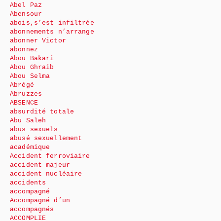
Abel Paz
Abensour
abois,s’est infiltrée
abonnements n’arrange
abonner Victor
abonnez
Abou Bakari
Abou Ghraib
Abou Selma
Abrégé
Abruzzes
ABSENCE
absurdité totale
Abu Saleh
abus sexuels
abusé sexuellement
académique
Accident ferroviaire
accident majeur
accident nucléaire
accidents
accompagné
Accompagné d’un
accompagnés
ACCOMPLIE