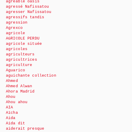
agréable oasis
agressé Nafissatou
agresser Nafissatou
agressifs tandis
agression
Agrexco
agricole
AGRICOLE PERDU
agricole située
agricoles
agriculteurs
agricultrices
agriculture
Aguarico
aguichante collection
Ahmed
Ahmed Alwan
Ahora Madrid
Ahou
Ahou ahou
AIA
Aïcha
Aida
Aida dit
aiderait presque