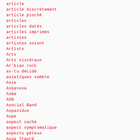
article
article discrètement
article pioché
articles
articles datés
articles imprimés
artistes
artistes soient
Artists
Arts
Arts viscéraux
Ar’bian rock
as-tu décidé
asiatiques semble
Asie
Askavusa
Asma
ASN
Asocial Band
Aspanidze
Aspe
aspect caché
aspect symptomatique
aspects péteux
Assa Traoré