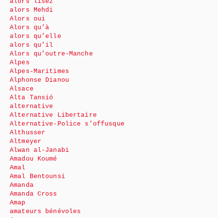
alors lisez
alors Mehdi
Alors oui
Alors qu’à
alors qu’elle
alors qu’il
Alors qu’outre-Manche
Alpes
Alpes-Maritimes
Alphonse Dianou
Alsace
Alta Tansió
alternative
Alternative Libertaire
Alternative-Police s’offusque
Althusser
Altmeyer
Alwan al-Janabi
Amadou Koumé
Amal
Amal Bentounsi
Amanda
Amanda Cross
Amap
amateurs bénévoles