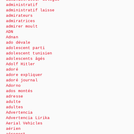
administratif
administratif laisse
admirateurs
admiratrices
admirer moult
ADN
Adnan
ado dévale
adolescent parti
adolescent tunisien
adolescents âgés
Adolf Hitler
adoré
adore expliquer
adoré journal
Adorno
ados montés
adresse
adulte
adultes
Advertencia
Advertencia Lirika
Aerial Vehicles
aérien