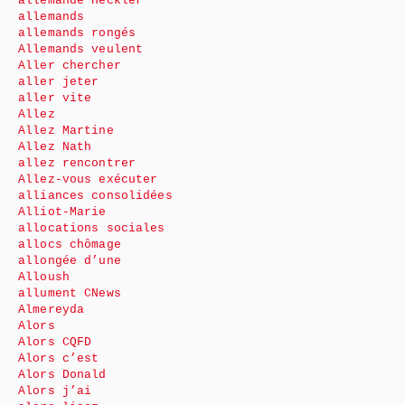
allemande Heckler
allemands
allemands rongés
Allemands veulent
Aller chercher
aller jeter
aller vite
Allez
Allez Martine
Allez Nath
allez rencontrer
Allez-vous exécuter
alliances consolidées
Alliot-Marie
allocations sociales
allocs chômage
allongée d’une
Alloush
allument CNews
Almereyda
Alors
Alors CQFD
Alors c’est
Alors Donald
Alors j’ai