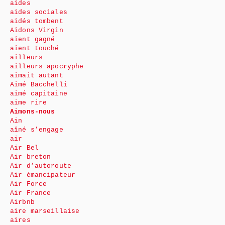
aides
aides sociales
aidés tombent
Aidons Virgin
aient gagné
aient touché
ailleurs
ailleurs apocryphe
aimait autant
Aimé Bacchelli
aimé capitaine
aime rire
Aimons-nous
Ain
aîné s’engage
air
Air Bel
Air breton
Air d’autoroute
Air émancipateur
Air Force
Air France
Airbnb
aire marseillaise
aires