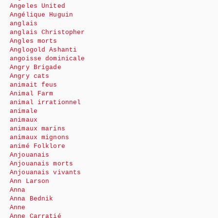
Angeles United
Angélique Huguin
anglais
anglais Christopher
Angles morts
Anglogold Ashanti
angoisse dominicale
Angry Brigade
Angry cats
animait feus
Animal Farm
animal irrationnel
animale
animaux
animaux marins
animaux mignons
animé Folklore
Anjouanais
Anjouanais morts
Anjouanais vivants
Ann Larson
Anna
Anna Bednik
Anne
Anne Carratié