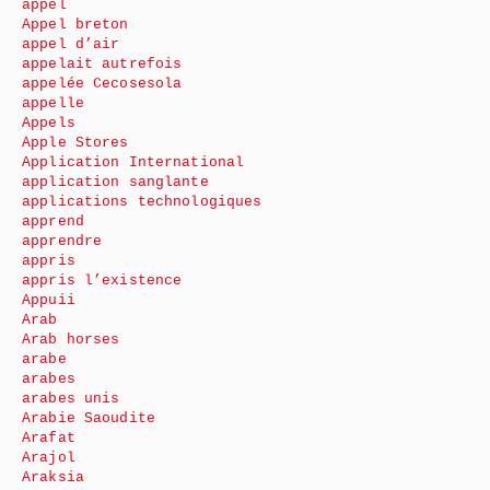
appel
Appel breton
appel d’air
appelait autrefois
appelée Cecosesola
appelle
Appels
Apple Stores
Application International
application sanglante
applications technologiques
apprend
apprendre
appris
appris l’existence
Appuii
Arab
Arab horses
arabe
arabes
arabes unis
Arabie Saoudite
Arafat
Arajol
Araksia