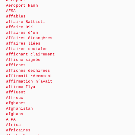
aéroport
Aeroport Nann
AESA
affables
affaire Battisti
affaire DSK
affaires d’un
Affaires étrangères
affaires liées
Affaires sociales
affichant clairement
Affiche signée
affiches
affiches déchirées
affirmait récemment
affirmation n’avait
affirme Ilya
affluent
Affreux
afghanes
Afghanistan
afghans
AFPA
Africa
africaines