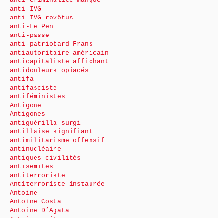
anti-criminalité manque
anti-IVG
anti-IVG revêtus
anti-Le Pen
anti-passe
anti-patriotard Frans
antiautoritaire américain
anticapitaliste affichant
antidouleurs opiacés
antifa
antifasciste
antiféministes
Antigone
Antigones
antiguérilla surgi
antillaise signifiant
antimilitarisme offensif
antinucléaire
antiques civilités
antisémites
antiterroriste
Antiterroriste instaurée
Antoine
Antoine Costa
Antoine D’Agata