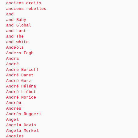
anciens droits
anciens rebelles
and
and Baby
and Global
and Last
and The
and white
Andéols
Anders Fogh
Andra
André
André Bercoff
André Danet
André Gorz
André Héléna
André Liébot
André Morice
Andréa
Andrés
Andrés Ruggeri
Angel
Angela Davis
Angela Merkel
Angeles