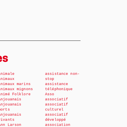
es
animale
assistance non-
animaux
stop
animaux marins
assistance
animaux mignons
téléphonique
animé Folklore
Asso
Anjouanais
associatif
Anjouanais
associatif
morts
culturel
Anjouanais
associatif
vivants
développé
Ann Larson
association