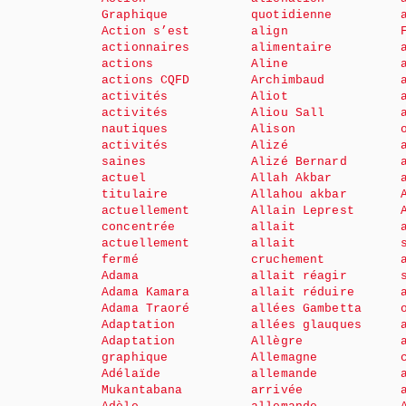
Graphique
quotidienne
Action s’est
align
actionnaires
alimentaire
actions
Aline
actions CQFD
Archimbaud
activités
Aliot
activités
Aliou Sall
nautiques
Alison
activités
Alizé
saines
Alizé Bernard
actuel
Allah Akbar
titulaire
Allahou akbar
actuellement
Allain Leprest
concentrée
allait
actuellement
allait
fermé
cruchement
Adama
allait réagir
Adama Kamara
allait réduire
Adama Traoré
allées Gambetta
Adaptation
allées glauques
Adaptation
Allègre
graphique
Allemagne
Adélaïde
allemande
Mukantabana
arrivée