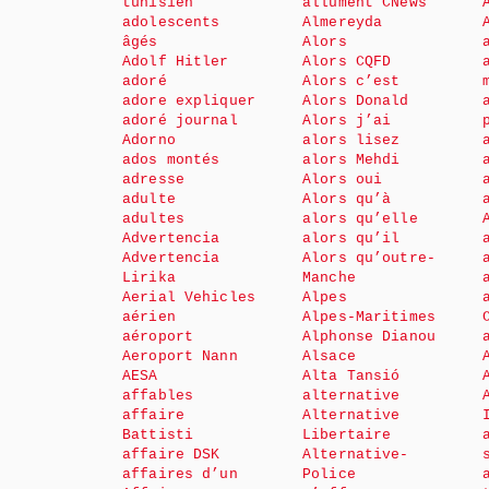
tunisien
allument CNews
adolescents
Almereyda
âgés
Alors
Adolf Hitler
Alors CQFD
adoré
Alors c’est
adore expliquer
Alors Donald
adoré journal
Alors j’ai
Adorno
alors lisez
ados montés
alors Mehdi
adresse
Alors oui
adulte
Alors qu’à
adultes
alors qu’elle
Advertencia
alors qu’il
Advertencia
Alors qu’outre-
Lirika
Manche
Aerial Vehicles
Alpes
aérien
Alpes-Maritimes
aéroport
Alphonse Dianou
Aeroport Nann
Alsace
AESA
Alta Tansió
affables
alternative
affaire
Alternative
Battisti
Libertaire
affaire DSK
Alternative-
affaires d’un
Police