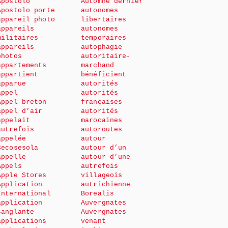
Apostolo
Automne dernier
Apostolo porte
autonomes
appareil photo
libertaires
appareils
autonomes
militaires
temporaires
appareils
autophagie
photos
autoritaire-
appartements
marchand
appartient
bénéficient
apparue
autorités
appel
autorités
Appel breton
françaises
appel d’air
autorités
appelait
marocaines
autrefois
autoroutes
appelée
autour
Cecosesola
autour d’un
appelle
autour d’une
Appels
autrefois
Apple Stores
villageois
Application
autrichienne
International
Borealis
application
Auvergnates
sanglante
Auvergnates
applications
venant