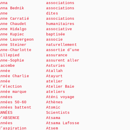
Anna
associations
Anna Bednik
associations
Anne
dites
Anne Carratié
associations
Anne Chaudet
humanitaires
Anne Hidalgo
associative
Anne Kupiec
baptisée
Anne Lauvergeon
associe
Anne Steiner
naturellement
Anne-Charlotte
assortie d’une
Millepied
assurance
Anne-Sophie
assurent aller
Lacombe
Asturies
année
Atallah
année Charlie
Atayurt
année
atelier
d’élection
Atelier Baie
année marque
ateliers
années
Aténi voyage
années 50-60
Athènes
années battent
Atomic
ANNÉES
Scientists
D’ABSENCE
Atsama
années
Atsama Lafosse
d’aspiration
Atsem