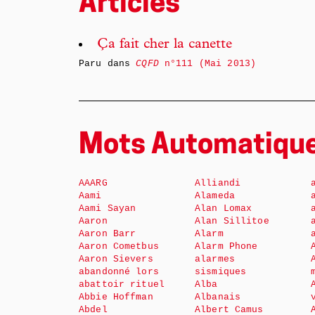
Articles
Ça fait cher la canette
Paru dans
CQFD
n°111 (Mai 2013)
Mots Automatiqu
AAARG
Alliandi
Aami
Alameda
Aami Sayan
Alan Lomax
Aaron
Alan Sillitoe
Aaron Barr
Alarm
Aaron Cometbus
Alarm Phone
Aaron Sievers
alarmes
abandonné lors
sismiques
abattoir rituel
Alba
Abbie Hoffman
Albanais
Abdel
Albert Camus