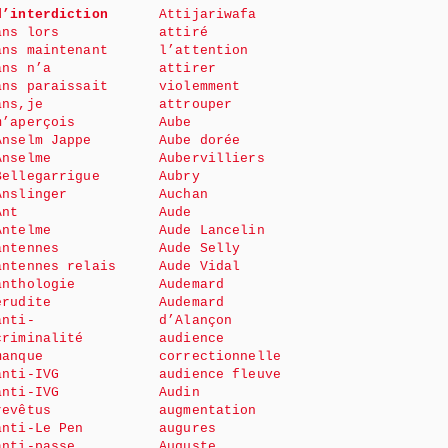
d’interdiction
Attijariwafa
ans lors
attiré
ans maintenant
l’attention
ans n’a
attirer
ans paraissait
violemment
ans,je
attrouper
m’aperçois
Aube
Anselm Jappe
Aube dorée
Anselme
Aubervilliers
Bellegarrigue
Aubry
Anslinger
Auchan
Ant
Aude
Antelme
Aude Lancelin
antennes
Aude Selly
antennes relais
Aude Vidal
anthologie
Audemard
érudite
Audemard
anti-
d’Alançon
criminalité
audience
manque
correctionnelle
anti-IVG
audience fleuve
anti-IVG
Audin
revêtus
augmentation
anti-Le Pen
augures
anti-passe
Auguste