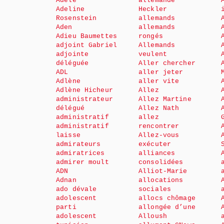
Adèle
allemande
Adeline
Heckler
Rosenstein
allemands
Aden
allemands
Adieu Baumettes
rongés
adjoint Gabriel
Allemands
adjointe
veulent
déléguée
Aller chercher
ADL
aller jeter
Adlène
aller vite
Adlène Hicheur
Allez
administrateur
Allez Martine
délégué
Allez Nath
administratif
allez
administratif
rencontrer
laisse
Allez-vous
admirateurs
exécuter
admiratrices
alliances
admirer moult
consolidées
ADN
Alliot-Marie
Adnan
allocations
ado dévale
sociales
adolescent
allocs chômage
parti
allongée d’une
adolescent
Alloush