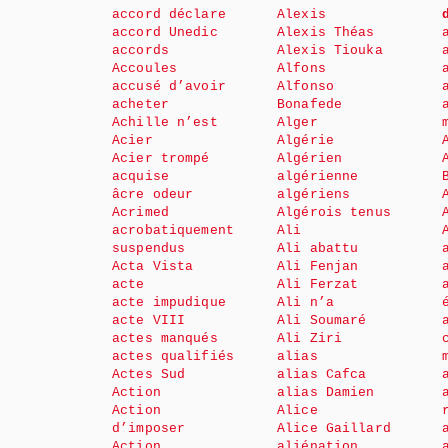
accord déclare
Alexis
accord Unedic
Alexis Théas
accords
Alexis Tiouka
Accoules
Alfons
accusé d’avoir
Alfonso
acheter
Bonafede
Achille n’est
Alger
Acier
Algérie
Acier trompé
Algérien
acquise
algérienne
âcre odeur
algériens
Acrimed
Algérois tenus
acrobatiquement
Ali
suspendus
Ali abattu
Acta Vista
Ali Fenjan
acte
Ali Ferzat
acte impudique
Ali n’a
acte VIII
Ali Soumaré
actes manqués
Ali Ziri
actes qualifiés
alias
Actes Sud
alias Cafca
Action
alias Damien
Action
Alice
d’imposer
Alice Gaillard
Action
aliénation