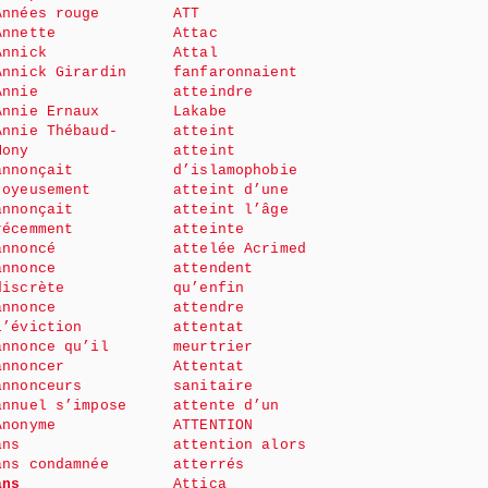
Années rouge
ATT
Annette
Attac
Annick
Attal
Annick Girardin
fanfaronnaient
Annie
atteindre
Annie Ernaux
Lakabe
Annie Thébaud-
atteint
Mony
atteint
annonçait
d’islamophobie
joyeusement
atteint d’une
annonçait
atteint l’âge
récemment
atteinte
annoncé
attelée Acrimed
annonce
attendent
discrète
qu’enfin
annonce
attendre
l’éviction
attentat
annonce qu’il
meurtrier
annoncer
Attentat
annonceurs
sanitaire
annuel s’impose
attente d’un
Anonyme
ATTENTION
ans
attention alors
ans condamnée
atterrés
ans
Attica