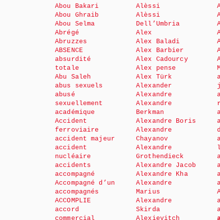
Abou Bakari
Alèssi
Abou Ghraib
Alèssi
Abou Selma
Dell’Umbria
Abrégé
Alex
Abruzzes
Alex Baladi
ABSENCE
Alex Barbier
absurdité
Alex Cadourcy
totale
Alex pense
Abu Saleh
Alex Türk
abus sexuels
Alexander
abusé
Alexandre
sexuellement
Alexandre
académique
Berkman
Accident
Alexandre Boris
ferroviaire
Alexandre
accident majeur
Chayanov
accident
Alexandre
nucléaire
Grothendieck
accidents
Alexandre Jacob
accompagné
Alexandre Kha
Accompagné d’un
Alexandre
accompagnés
Marius
ACCOMPLIE
Alexandre
accord
Skirda
commercial
Alexievitch