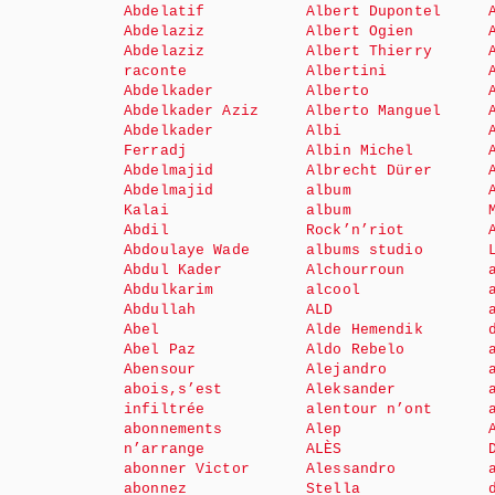
Abdelatif
Albert Dupontel
Abdelaziz
Albert Ogien
Abdelaziz
Albert Thierry
raconte
Albertini
Abdelkader
Alberto
Abdelkader Aziz
Alberto Manguel
Abdelkader
Albi
Ferradj
Albin Michel
Abdelmajid
Albrecht Dürer
Abdelmajid
album
Kalai
album
Abdil
Rock’n’riot
Abdoulaye Wade
albums studio
Abdul Kader
Alchourroun
Abdulkarim
alcool
Abdullah
ALD
Abel
Alde Hemendik
Abel Paz
Aldo Rebelo
Abensour
Alejandro
abois,s’est
Aleksander
infiltrée
alentour n’ont
abonnements
Alep
n’arrange
ALÈS
abonner Victor
Alessandro
abonnez
Stella