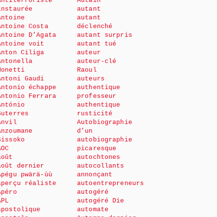
Antiterroriste
Autain
instaurée
autant
Antoine
autant
Antoine Costa
déclenché
Antoine D’Agata
autant surpris
Antoine voit
autant tué
Anton Ciliga
auteur
Antonella
auteur-clé
Monetti
Raoul
Antoni Gaudi
auteurs
Antonio échappe
authentique
Antonio Ferrara
professeur
António
authentique
Guterres
rusticité
Anvil
Autobiographie
Anzoumane
d’un
Sissoko
autobiographie
AOC
picaresque
août
autochtones
août dernier
autocollants
Apégu pwärä-ùù
annonçant
aperçu réaliste
autoentrepreneurs
Apéro
autogéré
APL
autogéré Die
apostolique
automate