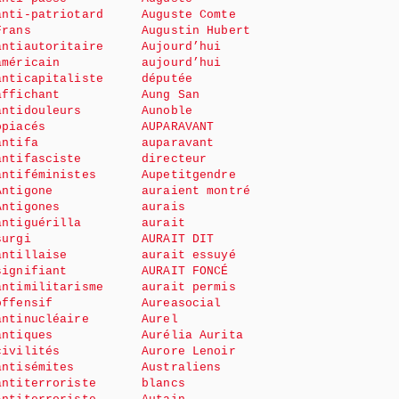
anti-patriotard
Auguste Comte
Frans
Augustin Hubert
antiautoritaire
Aujourd’hui
américain
aujourd’hui
anticapitaliste
députée
affichant
Aung San
antidouleurs
Aunoble
opiacés
AUPARAVANT
antifa
auparavant
antifasciste
directeur
antiféministes
Aupetitgendre
Antigone
auraient montré
Antigones
aurais
antiguérilla
aurait
surgi
AURAIT DIT
antillaise
aurait essuyé
signifiant
AURAIT FONCÉ
antimilitarisme
aurait permis
offensif
Aureasocial
antinucléaire
Aurel
antiques
Aurélia Aurita
civilités
Aurore Lenoir
antisémites
Australiens
antiterroriste
blancs